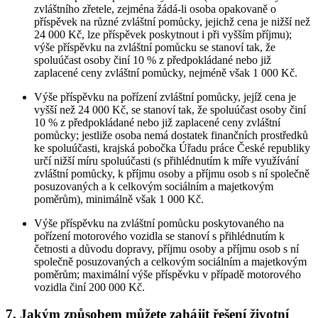
zvláštního zřetele, zejména žádá-li osoba opakovaně o
příspěvek na různé zvláštní pomůcky, jejichž cena je nižší než
24 000 Kč, lze příspěvek poskytnout i při vyšším příjmu);
výše příspěvku na zvláštní pomůcku se stanoví tak, že
spoluúčast osoby činí 10 % z předpokládané nebo již
zaplacené ceny zvláštní pomůcky, nejméně však 1 000 Kč.
Výše příspěvku na pořízení zvláštní pomůcky, jejíž cena je
vyšší než 24 000 Kč, se stanoví tak, že spoluúčast osoby činí
10 % z předpokládané nebo již zaplacené ceny zvláštní
pomůcky; jestliže osoba nemá dostatek finančních prostředků
ke spoluúčasti, krajská pobočka Úřadu práce České republiky
určí nižší míru spoluúčasti (s přihlédnutím k míře využívání
zvláštní pomůcky, k příjmu osoby a příjmu osob s ní společně
posuzovaných a k celkovým sociálním a majetkovým
poměrům), minimálně však 1 000 Kč.
Výše příspěvku na zvláštní pomůcku poskytovaného na
pořízení motorového vozidla se stanoví s přihlédnutím k
četnosti a důvodu dopravy, příjmu osoby a příjmu osob s ní
společně posuzovaných a celkovým sociálním a majetkovým
poměrům; maximální výše příspěvku v případě motorového
vozidla činí 200 000 Kč.
7. Jakým způsobem můžete zahájit řešení životní