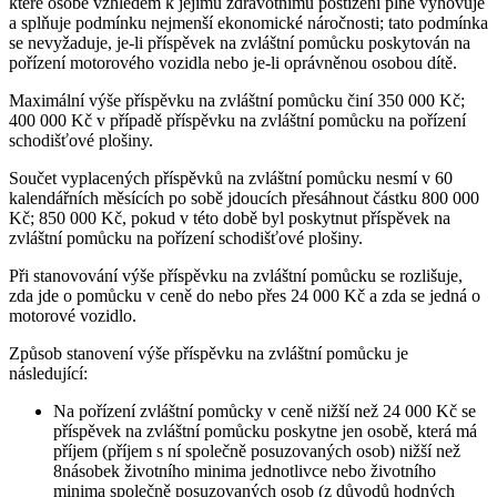
které osobě vzhledem k jejímu zdravotnímu postižení plně vyhovuje
a splňuje podmínku nejmenší ekonomické náročnosti; tato podmínka
se nevyžaduje, je-li příspěvek na zvláštní pomůcku poskytován na
pořízení motorového vozidla nebo je-li oprávněnou osobou dítě.
Maximální výše příspěvku na zvláštní pomůcku činí 350 000 Kč;
400 000 Kč v případě příspěvku na zvláštní pomůcku na pořízení
schodišťové plošiny.
Součet vyplacených příspěvků na zvláštní pomůcku nesmí v 60
kalendářních měsících po sobě jdoucích přesáhnout částku 800 000
Kč; 850 000 Kč, pokud v této době byl poskytnut příspěvek na
zvláštní pomůcku na pořízení schodišťové plošiny.
Při stanovování výše příspěvku na zvláštní pomůcku se rozlišuje,
zda jde o pomůcku v ceně do nebo přes 24 000 Kč a zda se jedná o
motorové vozidlo.
Způsob stanovení výše příspěvku na zvláštní pomůcku je
následující:
Na pořízení zvláštní pomůcky v ceně nižší než 24 000 Kč se
příspěvek na zvláštní pomůcku poskytne jen osobě, která má
příjem (příjem s ní společně posuzovaných osob) nižší než
8násobek životního minima jednotlivce nebo životního
minima společně posuzovaných osob (z důvodů hodných