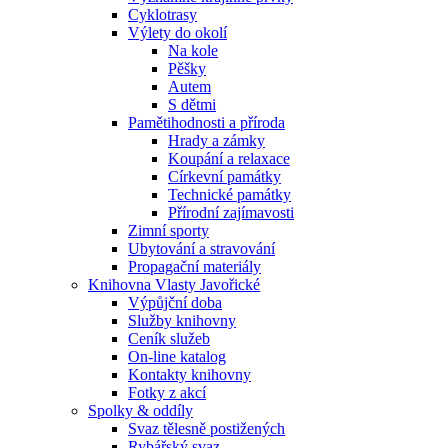
Cyklotrasy
Výlety do okolí
Na kole
Pěšky
Autem
S dětmi
Pamětihodnosti a příroda
Hrady a zámky
Koupání a relaxace
Církevní památky
Technické památky
Přírodní zajímavosti
Zimní sporty
Ubytování a stravování
Propagační materiály
Knihovna Vlasty Javořické
Výpůjční doba
Služby knihovny
Ceník služeb
On-line katalog
Kontakty knihovny
Fotky z akcí
Spolky & oddíly
Svaz tělesně postižených
Rybářský svaz