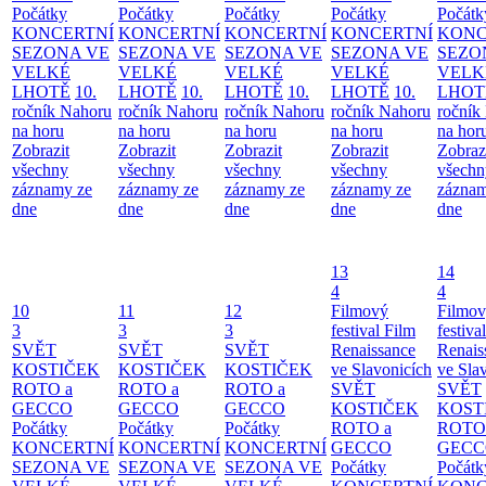
Počátky
Počátky
Počátky
Počátky
Počátk
KONCERTNÍ
KONCERTNÍ
KONCERTNÍ
KONCERTNÍ
KONC
SEZONA VE
SEZONA VE
SEZONA VE
SEZONA VE
SEZO
VELKÉ
VELKÉ
VELKÉ
VELKÉ
VELK
LHOTĚ
10.
LHOTĚ
10.
LHOTĚ
10.
LHOTĚ
10.
LHOT
ročník Nahoru
ročník Nahoru
ročník Nahoru
ročník Nahoru
ročník
na horu
na horu
na horu
na horu
na hor
Zobrazit
Zobrazit
Zobrazit
Zobrazit
Zobraz
všechny
všechny
všechny
všechny
všechn
záznamy ze
záznamy ze
záznamy ze
záznamy ze
záznam
dne
dne
dne
dne
dne
13
14
4
4
10
11
12
Filmový
Filmo
3
3
3
festival Film
festiva
SVĚT
SVĚT
SVĚT
Renaissance
Renais
KOSTIČEK
KOSTIČEK
KOSTIČEK
ve Slavonicích
ve Sla
ROTO a
ROTO a
ROTO a
SVĚT
SVĚT
GECCO
GECCO
GECCO
KOSTIČEK
KOST
Počátky
Počátky
Počátky
ROTO a
ROTO
KONCERTNÍ
KONCERTNÍ
KONCERTNÍ
GECCO
GECC
SEZONA VE
SEZONA VE
SEZONA VE
Počátky
Počátk