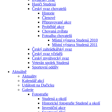
Hasiči Studená
Český svaz chovatelů
Historie
Členové
Připravované akce
Proběhlé akce
Chovaná zvířata
Fotoalba chovatelů
Místní výstava Studená 2010
Místní výstava Studená 2011
Český zahrádkářský svaz
Český svaz včelařů
Český myslivecký svaz
Veterán spolek Studená
Sportovní oddíly
Aktuálně
Aktuality
Kalendář akcí
Události na Dačicku
Galerie
Fotografie
Studená a okolí
Historické fotografie Studené a okolí
Investiční akce