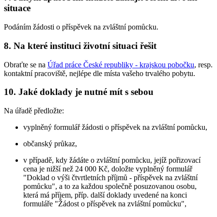
situace
Podáním žádosti o příspěvek na zvláštní pomůcku.
8. Na které instituci životní situaci řešit
Obraťte se na
Úřad práce České republiky - krajskou pobočku
, resp.
kontaktní pracoviště, nejlépe dle místa vašeho trvalého pobytu.
10. Jaké doklady je nutné mít s sebou
Na úřadě předložte:
vyplněný formulář žádosti o příspěvek na zvláštní pomůcku,
občanský průkaz,
v případě, kdy žádáte o zvláštní pomůcku, jejíž pořizovací
cena je nižší než 24 000 Kč, doložte vyplněný formulář
"Doklad o výši čtvrtletních příjmů - příspěvek na zvláštní
pomůcku", a to za každou společně posuzovanou osobu,
která má příjem, příp. další doklady uvedené na konci
formuláře "Žádost o příspěvek na zvláštní pomůcku",