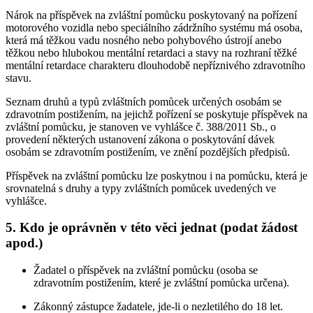
Nárok na příspěvek na zvláštní pomůcku poskytovaný na pořízení
motorového vozidla nebo speciálního zádržního systému má osoba,
která má těžkou vadu nosného nebo pohybového ústrojí anebo
těžkou nebo hlubokou mentální retardaci a stavy na rozhraní těžké
mentální retardace charakteru dlouhodobě nepříznivého zdravotního
stavu.
Seznam druhů a typů zvláštních pomůcek určených osobám se
zdravotním postižením, na jejichž pořízení se poskytuje příspěvek na
zvláštní pomůcku, je stanoven ve vyhlášce č. 388/2011 Sb., o
provedení některých ustanovení zákona o poskytování dávek
osobám se zdravotním postižením, ve znění pozdějších předpisů.
Příspěvek na zvláštní pomůcku lze poskytnou i na pomůcku, která je
srovnatelná s druhy a typy zvláštních pomůcek uvedených ve
vyhlášce.
5. Kdo je oprávněn v této věci jednat (podat žádost
apod.)
Žadatel o příspěvek na zvláštní pomůcku (osoba se
zdravotním postižením, které je zvláštní pomůcka určena).
Zákonný zástupce žadatele, jde-li o nezletilého do 18 let.