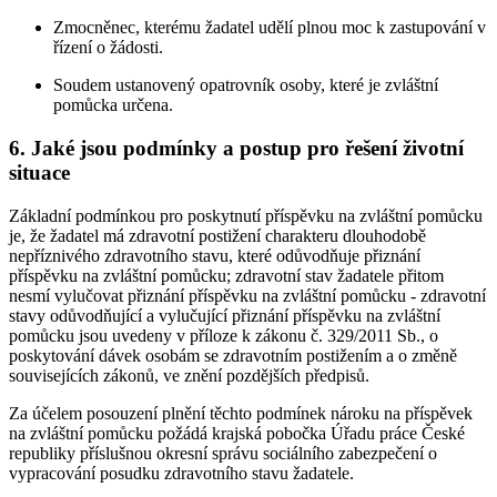
Zmocněnec, kterému žadatel udělí plnou moc k zastupování v
řízení o žádosti.
Soudem ustanovený opatrovník osoby, které je zvláštní
pomůcka určena.
6. Jaké jsou podmínky a postup pro řešení životní
situace
Základní podmínkou pro poskytnutí příspěvku na zvláštní pomůcku
je, že žadatel má zdravotní postižení charakteru dlouhodobě
nepříznivého zdravotního stavu, které odůvodňuje přiznání
příspěvku na zvláštní pomůcku; zdravotní stav žadatele přitom
nesmí vylučovat přiznání příspěvku na zvláštní pomůcku - zdravotní
stavy odůvodňující a vylučující přiznání příspěvku na zvláštní
pomůcku jsou uvedeny v příloze k zákonu č. 329/2011 Sb., o
poskytování dávek osobám se zdravotním postižením a o změně
souvisejících zákonů, ve znění pozdějších předpisů.
Za účelem posouzení plnění těchto podmínek nároku na příspěvek
na zvláštní pomůcku požádá krajská pobočka Úřadu práce České
republiky příslušnou okresní správu sociálního zabezpečení o
vypracování posudku zdravotního stavu žadatele.