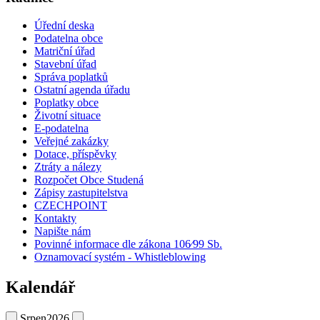
Úřední deska
Podatelna obce
Matriční úřad
Stavební úřad
Správa poplatků
Ostatní agenda úřadu
Poplatky obce
Životní situace
E-podatelna
Veřejné zakázky
Dotace, příspěvky
Ztráty a nálezy
Rozpočet Obce Studená
Zápisy zastupitelstva
CZECHPOINT
Kontakty
Napište nám
Povinné informace dle zákona 106⁄99 Sb.
Oznamovací systém - Whistleblowing
Kalendář
Srpen
2026