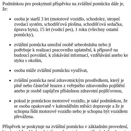
Podmínkou pro poskytnutí příspěvku na zvláštní pomůcku dále je,
že:
osoba je starší 3 let (motorové vozidlo, schodolez, stropní
zvedací systém, schodišťová plošina, schodišťová sedačka,
úprava bytu), 15 let (vodicí pes), 1 roku (všechny ostatní
pomůcky),
zvláštní pomůcka umožní osobě sebeobsluhu nebo ji
potřebuje k realizaci pracovního uplatnění, k přípravě na
budoucí povolání, k získávání informací, vzdělávání anebo ke
styku s okolím,
osoba může zvláštní pomůcku využívat,
zvláštní pomůcka není zdravotnickým prostředkem, který je
plně nebo částečně hrazen z veřejného zdravotního pojištění
anebo je osobě zapůjčen příslušnou zdravotní pojišťovnou,
pokud je pomůckou motorové vozidlo, je také podmínkou, že
se osoba opakovaně v kalendářním měsíci dopravuje a že je
schopna řídit motorové vozidlo nebo je schopna být vozidlem
převážena.
Příspěvek se poskytuje na zvláštní pomůcku v základním provedení,