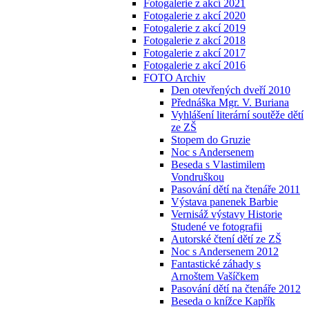
Fotogalerie z akcí 2021
Fotogalerie z akcí 2020
Fotogalerie z akcí 2019
Fotogalerie z akcí 2018
Fotogalerie z akcí 2017
Fotogalerie z akcí 2016
FOTO Archiv
Den otevřených dveří 2010
Přednáška Mgr. V. Buriana
Vyhlášení literární soutěže dětí
ze ZŠ
Stopem do Gruzie
Noc s Andersenem
Beseda s Vlastimilem
Vondruškou
Pasování dětí na čtenáře 2011
Výstava panenek Barbie
Vernisáž výstavy Historie
Studené ve fotografii
Autorské čtení dětí ze ZŠ
Noc s Andersenem 2012
Fantastické záhady s
Arnoštem Vašíčkem
Pasování dětí na čtenáře 2012
Beseda o knížce Kapřík