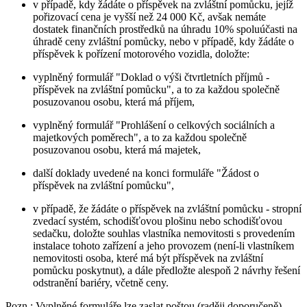
v případě, kdy žádáte o příspěvek na zvláštní pomůcku, jejíž
pořizovací cena je vyšší než 24 000 Kč, avšak nemáte
dostatek finančních prostředků na úhradu 10% spoluúčasti na
úhradě ceny zvláštní pomůcky, nebo v případě, kdy žádáte o
příspěvek k pořízení motorového vozidla, doložte:
vyplněný formulář "Doklad o výši čtvrtletních příjmů -
příspěvek na zvláštní pomůcku", a to za každou společně
posuzovanou osobu, která má příjem,
vyplněný formulář "Prohlášení o celkových sociálních a
majetkových poměrech", a to za každou společně
posuzovanou osobu, která má majetek,
další doklady uvedené na konci formuláře "Žádost o
příspěvek na zvláštní pomůcku",
v případě, že žádáte o příspěvek na zvláštní pomůcku - stropní
zvedací systém, schodišťovou plošinu nebo schodišťovou
sedačku, doložte souhlas vlastníka nemovitosti s provedením
instalace tohoto zařízení a jeho provozem (není-li vlastníkem
nemovitosti osoba, které má být příspěvek na zvláštní
pomůcku poskytnut), a dále předložte alespoň 2 návrhy řešení
odstranění bariéry, včetně ceny.
Pozn.
: Vyplněné formuláře lze zaslat poštou (raději doporučeně).