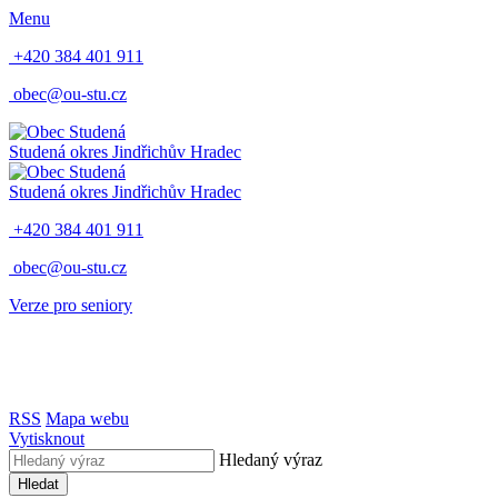
Menu
+420 384 401 911
obec@ou-stu.cz
Studená
okres Jindřichův Hradec
Studená
okres Jindřichův Hradec
+420 384 401 911
obec@ou-stu.cz
Verze pro seniory
RSS
Mapa webu
Vytisknout
Hledaný výraz
Hledat