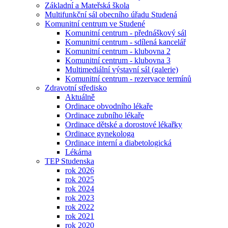
Základní a Mateřská škola
Multifunkční sál obecního úřadu Studená
Komunitní centrum ve Studené
Komunitní centrum - přednáškový sál
Komunitní centrum - sdílená kancelář
Komunitní centrum - klubovna 2
Komunitní centrum - klubovna 3
Multimediální výstavní sál (galerie)
Komunitní centrum - rezervace termínů
Zdravotní středisko
Aktuálně
Ordinace obvodního lékaře
Ordinace zubního lékaře
Ordinace dětské a dorostové lékařky
Ordinace gynekologa
Ordinace interní a diabetologická
Lékárna
TEP Studenska
rok 2026
rok 2025
rok 2024
rok 2023
rok 2022
rok 2021
rok 2020