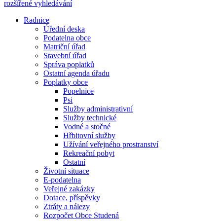
rozšířené vyhledávání
Radnice
Úřední deska
Podatelna obce
Matriční úřad
Stavební úřad
Správa poplatků
Ostatní agenda úřadu
Poplatky obce
Popelnice
Psi
Služby administrativní
Služby technické
Vodné a stočné
Hřbitovní služby
Užívání veřejného prostranství
Rekreační pobyt
Ostatní
Životní situace
E-podatelna
Veřejné zakázky
Dotace, příspěvky
Ztráty a nálezy
Rozpočet Obce Studená