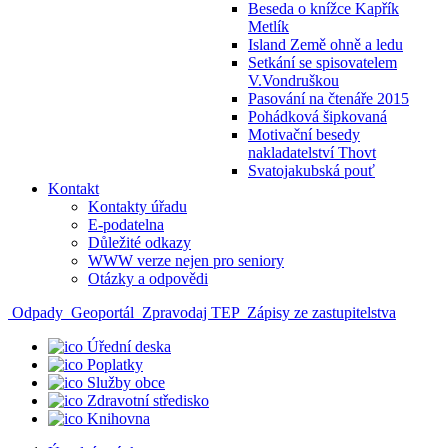
Beseda o knížce Kapřík
Metlík
Island Země ohně a ledu
Setkání se spisovatelem
V.Vondruškou
Pasování na čtenáře 2015
Pohádková šipkovaná
Motivační besedy
nakladatelství Thovt
Svatojakubská pouť
Kontakt
Kontakty úřadu
E-podatelna
Důležité odkazy
WWW verze nejen pro seniory
Otázky a odpovědi
Odpady
Geoportál
Zpravodaj TEP
Zápisy ze zastupitelstva
Úřední deska
Poplatky
Služby obce
Zdravotní středisko
Knihovna