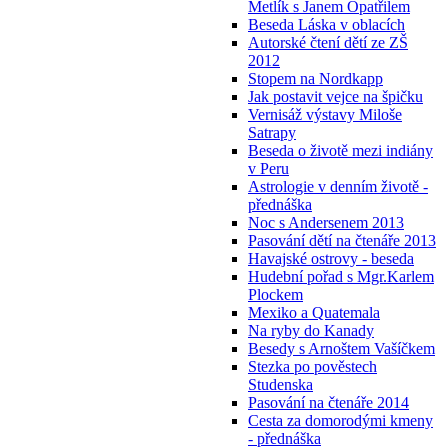
Metlík s Janem Opatřilem
Beseda Láska v oblacích
Autorské čtení dětí ze ZŠ
2012
Stopem na Nordkapp
Jak postavit vejce na špičku
Vernisáž výstavy Miloše
Satrapy
Beseda o životě mezi indiány
v Peru
Astrologie v denním životě -
přednáška
Noc s Andersenem 2013
Pasování dětí na čtenáře 2013
Havajské ostrovy - beseda
Hudební pořad s Mgr.Karlem
Plockem
Mexiko a Quatemala
Na ryby do Kanady
Besedy s Arnoštem Vašíčkem
Stezka po pověstech
Studenska
Pasování na čtenáře 2014
Cesta za domorodými kmeny
- přednáška