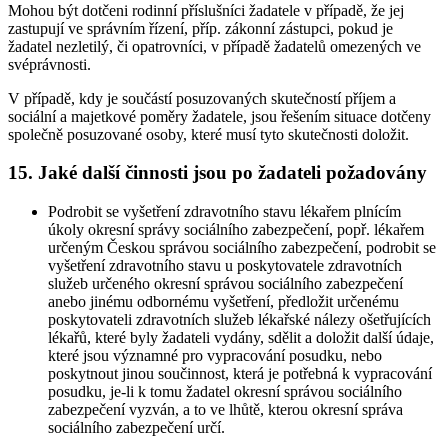
Mohou být dotčeni rodinní příslušníci žadatele v případě, že jej
zastupují ve správním řízení, příp. zákonní zástupci, pokud je
žadatel nezletilý, či opatrovníci, v případě žadatelů omezených ve
svéprávnosti.
V případě, kdy je součástí posuzovaných skutečností příjem a
sociální a majetkové poměry žadatele, jsou řešením situace dotčeny
společně posuzované osoby, které musí tyto skutečnosti doložit.
15. Jaké další činnosti jsou po žadateli požadovány
Podrobit se vyšetření zdravotního stavu lékařem plnícím
úkoly okresní správy sociálního zabezpečení, popř. lékařem
určeným Českou správou sociálního zabezpečení, podrobit se
vyšetření zdravotního stavu u poskytovatele zdravotních
služeb určeného okresní správou sociálního zabezpečení
anebo jinému odbornému vyšetření, předložit určenému
poskytovateli zdravotních služeb lékařské nálezy ošetřujících
lékařů, které byly žadateli vydány, sdělit a doložit další údaje,
které jsou významné pro vypracování posudku, nebo
poskytnout jinou součinnost, která je potřebná k vypracování
posudku, je-li k tomu žadatel okresní správou sociálního
zabezpečení vyzván, a to ve lhůtě, kterou okresní správa
sociálního zabezpečení určí.