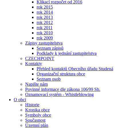
Klikací rozpočet od 2016
rok 2015
rok 2014
rok 2013
rok 2012
rok 2011
rok 2010
rok 2009
Zápisy zastupitelstva
Seznam zápisů
Podklady k jednání zastupitelstva
CZECHPOINT
Kontakty
Přehled kontaktů Obecního úřadu Studená
Organizační struktura obce
Seznam osob
Napište nám
Povinné informace dle zákona 106⁄99 Sb.
Oznamovací systém - Whistleblowing
O obci
Historie
Kronika obce
Symboly obce
Současnost
Územní plán