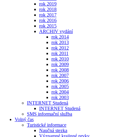
rok 2019
rok 2018
rok 2017
rok 2016
rok 2015
ARCHIV vydání
rok 2014
rok 2013
rok 2012
rok 2011
rok 2010
rok 2009
rok 2008
rok 2007
rok 2006
rok 2005
rok 2004
rok 2003
INTERNET Studená
INTERNET Studená
SMS informační služba
Volný čas
Turistické informace
Naučná stezka
Významné krajinné prvky