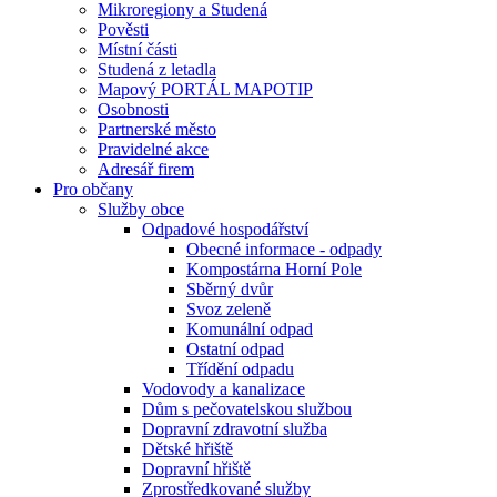
Mikroregiony a Studená
Pověsti
Místní části
Studená z letadla
Mapový PORTÁL MAPOTIP
Osobnosti
Partnerské město
Pravidelné akce
Adresář firem
Pro občany
Služby obce
Odpadové hospodářství
Obecné informace - odpady
Kompostárna Horní Pole
Sběrný dvůr
Svoz zeleně
Komunální odpad
Ostatní odpad
Třídění odpadu
Vodovody a kanalizace
Dům s pečovatelskou službou
Dopravní zdravotní služba
Dětské hřiště
Dopravní hřiště
Zprostředkované služby