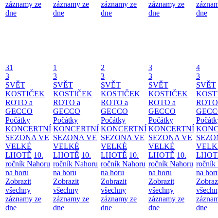
záznamy ze
záznamy ze
záznamy ze
záznamy ze
záznam
dne
dne
dne
dne
dne
31
1
2
3
4
3
3
3
3
3
SVĚT
SVĚT
SVĚT
SVĚT
SVĚT
KOSTIČEK
KOSTIČEK
KOSTIČEK
KOSTIČEK
KOST
ROTO a
ROTO a
ROTO a
ROTO a
ROTO
GECCO
GECCO
GECCO
GECCO
GECC
Počátky
Počátky
Počátky
Počátky
Počátk
KONCERTNÍ
KONCERTNÍ
KONCERTNÍ
KONCERTNÍ
KONC
SEZONA VE
SEZONA VE
SEZONA VE
SEZONA VE
SEZO
VELKÉ
VELKÉ
VELKÉ
VELKÉ
VELK
LHOTĚ
10.
LHOTĚ
10.
LHOTĚ
10.
LHOTĚ
10.
LHOT
ročník Nahoru
ročník Nahoru
ročník Nahoru
ročník Nahoru
ročník
na horu
na horu
na horu
na horu
na hor
Zobrazit
Zobrazit
Zobrazit
Zobrazit
Zobraz
všechny
všechny
všechny
všechny
všechn
záznamy ze
záznamy ze
záznamy ze
záznamy ze
záznam
dne
dne
dne
dne
dne