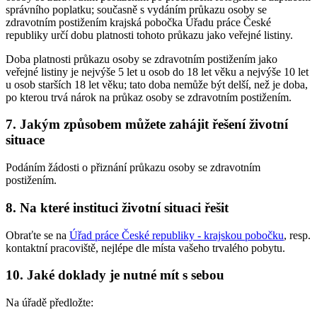
správního poplatku; současně s vydáním průkazu osoby se
zdravotním postižením krajská pobočka Úřadu práce České
republiky určí dobu platnosti tohoto průkazu jako veřejné listiny.
Doba platnosti průkazu osoby se zdravotním postižením jako
veřejné listiny je nejvýše 5 let u osob do 18 let věku a nejvýše 10 let
u osob starších 18 let věku; tato doba nemůže být delší, než je doba,
po kterou trvá nárok na průkaz osoby se zdravotním postižením.
7. Jakým způsobem můžete zahájit řešení životní
situace
Podáním žádosti o přiznání průkazu osoby se zdravotním
postižením.
8. Na které instituci životní situaci řešit
Obraťte se na
Úřad práce České republiky - krajskou pobočku
, resp.
kontaktní pracoviště, nejlépe dle místa vašeho trvalého pobytu.
10. Jaké doklady je nutné mít s sebou
Na úřadě předložte: