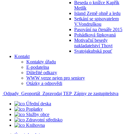
Beseda o knížce Kapřík
Metlík
Island Země ohně a ledu
Setkání se spisovatelem
V.Vondruškou
Pasování na čtenáře 2015
Pohádková šipkovaná
Motivační besedy
nakladatelství Thovt
Svatojakubská pouť
Kontakt
Kontakty úřadu
E-podatelna
Důležité odkazy
WWW verze nejen pro seniory
Otázky a odpovědi
Odpady
Geoportál
Zpravodaj TEP
Zápisy ze zastupitelstva
Úřední deska
Poplatky
Služby obce
Zdravotní středisko
Knihovna