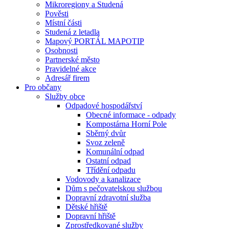
Mikroregiony a Studená
Pověsti
Místní části
Studená z letadla
Mapový PORTÁL MAPOTIP
Osobnosti
Partnerské město
Pravidelné akce
Adresář firem
Pro občany
Služby obce
Odpadové hospodářství
Obecné informace - odpady
Kompostárna Horní Pole
Sběrný dvůr
Svoz zeleně
Komunální odpad
Ostatní odpad
Třídění odpadu
Vodovody a kanalizace
Dům s pečovatelskou službou
Dopravní zdravotní služba
Dětské hřiště
Dopravní hřiště
Zprostředkované služby