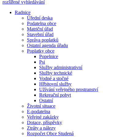
rozšířené vyhledávání
Radnice
Úřední deska
Podatelna obce
Matriční úřad
Stavební úřad
Správa poplatků
Ostatní agenda úřadu
Poplatky obce
Popelnice
Psi
Služby administrativní
Služby technické
Vodné a stočné
Hřbitovní služby
Užívání veřejného prostranství
Rekreační pobyt
Ostatní
Životní situace
E-podatelna
Veřejné zakázky
Dotace, příspěvky
Ztráty a nálezy
Rozpočet Obce Studená