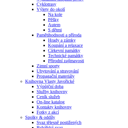
Cyklotrasy
Výlety do okolí
Na kole
Pěšky
Autem
S dětmi
Pamětihodnosti a příroda
Hrady a zámky
Koupání a relaxace
Církevní památky
Technické památky
Přírodní zajímavosti
Zimní sporty
Ubytování a stravování
Propagační materiály
Knihovna Vlasty Javořické
Výpůjční doba
Služby knihovny
Ceník služeb
On-line katalog
Kontakty knihovny
Fotky z akcí
Spolky & oddíly
Svaz tělesně postižených
Rybářský svaz