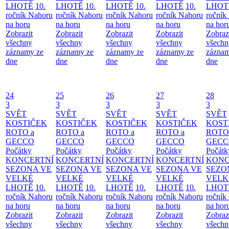
LHOTĚ
10.
LHOTĚ
10.
LHOTĚ
10.
LHOTĚ
10.
LHOT
ročník Nahoru
ročník Nahoru
ročník Nahoru
ročník Nahoru
ročník
na horu
na horu
na horu
na horu
na hor
Zobrazit
Zobrazit
Zobrazit
Zobrazit
Zobraz
všechny
všechny
všechny
všechny
všechn
záznamy ze
záznamy ze
záznamy ze
záznamy ze
záznam
dne
dne
dne
dne
dne
24
25
26
27
28
3
3
3
3
3
SVĚT
SVĚT
SVĚT
SVĚT
SVĚT
KOSTIČEK
KOSTIČEK
KOSTIČEK
KOSTIČEK
KOST
ROTO a
ROTO a
ROTO a
ROTO a
ROTO
GECCO
GECCO
GECCO
GECCO
GECC
Počátky
Počátky
Počátky
Počátky
Počátk
KONCERTNÍ
KONCERTNÍ
KONCERTNÍ
KONCERTNÍ
KONC
SEZONA VE
SEZONA VE
SEZONA VE
SEZONA VE
SEZO
VELKÉ
VELKÉ
VELKÉ
VELKÉ
VELK
LHOTĚ
10.
LHOTĚ
10.
LHOTĚ
10.
LHOTĚ
10.
LHOT
ročník Nahoru
ročník Nahoru
ročník Nahoru
ročník Nahoru
ročník
na horu
na horu
na horu
na horu
na hor
Zobrazit
Zobrazit
Zobrazit
Zobrazit
Zobraz
všechny
všechny
všechny
všechny
všechn