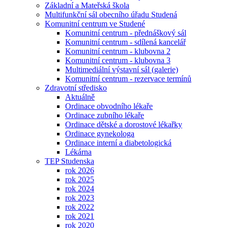
Základní a Mateřská škola
Multifunkční sál obecního úřadu Studená
Komunitní centrum ve Studené
Komunitní centrum - přednáškový sál
Komunitní centrum - sdílená kancelář
Komunitní centrum - klubovna 2
Komunitní centrum - klubovna 3
Multimediální výstavní sál (galerie)
Komunitní centrum - rezervace termínů
Zdravotní středisko
Aktuálně
Ordinace obvodního lékaře
Ordinace zubního lékaře
Ordinace dětské a dorostové lékařky
Ordinace gynekologa
Ordinace interní a diabetologická
Lékárna
TEP Studenska
rok 2026
rok 2025
rok 2024
rok 2023
rok 2022
rok 2021
rok 2020