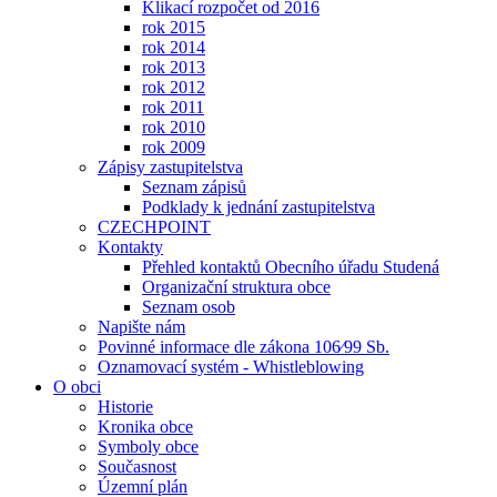
Klikací rozpočet od 2016
rok 2015
rok 2014
rok 2013
rok 2012
rok 2011
rok 2010
rok 2009
Zápisy zastupitelstva
Seznam zápisů
Podklady k jednání zastupitelstva
CZECHPOINT
Kontakty
Přehled kontaktů Obecního úřadu Studená
Organizační struktura obce
Seznam osob
Napište nám
Povinné informace dle zákona 106⁄99 Sb.
Oznamovací systém - Whistleblowing
O obci
Historie
Kronika obce
Symboly obce
Současnost
Územní plán