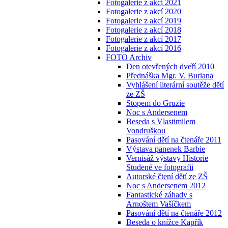
Fotogalerie z akcí 2021
Fotogalerie z akcí 2020
Fotogalerie z akcí 2019
Fotogalerie z akcí 2018
Fotogalerie z akcí 2017
Fotogalerie z akcí 2016
FOTO Archiv
Den otevřených dveří 2010
Přednáška Mgr. V. Buriana
Vyhlášení literární soutěže dětí
ze ZŠ
Stopem do Gruzie
Noc s Andersenem
Beseda s Vlastimilem
Vondruškou
Pasování dětí na čtenáře 2011
Výstava panenek Barbie
Vernisáž výstavy Historie
Studené ve fotografii
Autorské čtení dětí ze ZŠ
Noc s Andersenem 2012
Fantastické záhady s
Arnoštem Vašíčkem
Pasování dětí na čtenáře 2012
Beseda o knížce Kapřík