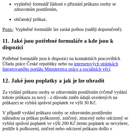
vyplněný formulář žádosti o přiznání průkazu osoby se
zdravotním postižením,
občanský průkaz.
Pozn.
: Vyplněné formuláře lze zaslat poštou (raději doporučeně).
11. Jaké jsou potřebné formuláře a kde jsou k
dispozici
Potřebné formuláře jsou k dispozici na kontaktních pracovištích
Úřadu práce České republiky nebo na
internetových stránkách
Integrovaného portálu Ministerstva práce a sociálních věcí
.
12. Jaké jsou poplatky a jak je lze uhradit
Za vydání průkazu osoby se zdravotním postižením (včetně vydání
tohoto průkazu za nový - z důvodu změn údajů uvedených na
průkaze) se vybírá správní poplatek ve výši 30 Kč.
V případě vydání průkazu osoby se zdravotním postižením
náhradou za průkaz poškozený, zničený, ztracený nebo odcizený se
vybírá správní poplatek ve výši 200 Kč (tento poplatek se nevybere,
jestliže k poškození, zničení nebo odcizení průkazu došlo v