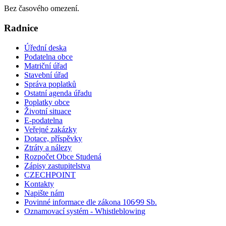
Bez časového omezení.
Radnice
Úřední deska
Podatelna obce
Matriční úřad
Stavební úřad
Správa poplatků
Ostatní agenda úřadu
Poplatky obce
Životní situace
E-podatelna
Veřejné zakázky
Dotace, příspěvky
Ztráty a nálezy
Rozpočet Obce Studená
Zápisy zastupitelstva
CZECHPOINT
Kontakty
Napište nám
Povinné informace dle zákona 106⁄99 Sb.
Oznamovací systém - Whistleblowing