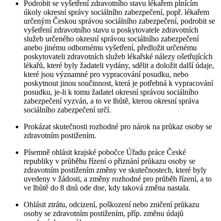
Podrobit se vyšetření zdravotního stavu lékařem plnícím
úkoly okresní správy sociálního zabezpečení, popř. lékařem
určeným Českou správou sociálního zabezpečení, podrobit se
vyšetření zdravotního stavu u poskytovatele zdravotních
služeb určeného okresní správou sociálního zabezpečení
anebo jinému odbornému vyšetření, předložit určenému
poskytovateli zdravotních služeb lékařské nálezy ošetřujících
lékařů, které byly žadateli vydány, sdělit a doložit další údaje,
které jsou významné pro vypracování posudku, nebo
poskytnout jinou součinnost, která je potřebná k vypracování
posudku, je-li k tomu žadatel okresní správou sociálního
zabezpečení vyzván, a to ve lhůtě, kterou okresní správa
sociálního zabezpečení určí.
Prokázat skutečnosti rozhodné pro nárok na průkaz osoby se
zdravotním postižením.
Písemně ohlásit krajské pobočce Úřadu práce České
republiky v průběhu řízení o přiznání průkazu osoby se
zdravotním postižením změny ve skutečnostech, které byly
uvedeny v žádosti, a změny rozhodné pro průběh řízení, a to
ve lhůtě do 8 dnů ode dne, kdy taková změna nastala.
Ohlásit ztrátu, odcizení, poškození nebo zničení průkazu
osoby se zdravotním postižením, příp. změnu údajů