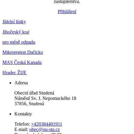
zastupitelstva.
Přihlášení
Jídelní lístky
Jihočeský kraj
pro méně odpadu
Mikroregion Dačicko
MAS Česká Kanada
Hradec ŽIJE
Adresa
Obecní úřad Studená
Náměstí Sv. J. Nepomuckého 18
37856, Studená
Kontakty
Telefon:
+420384401911
E-mail:
obec@ou-stu.cz