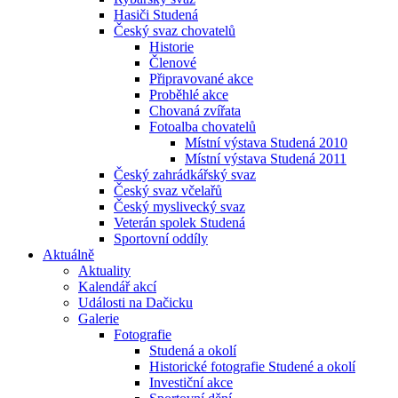
Hasiči Studená
Český svaz chovatelů
Historie
Členové
Připravované akce
Proběhlé akce
Chovaná zvířata
Fotoalba chovatelů
Místní výstava Studená 2010
Místní výstava Studená 2011
Český zahrádkářský svaz
Český svaz včelařů
Český myslivecký svaz
Veterán spolek Studená
Sportovní oddíly
Aktuálně
Aktuality
Kalendář akcí
Události na Dačicku
Galerie
Fotografie
Studená a okolí
Historické fotografie Studené a okolí
Investiční akce