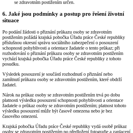
se zdravotním postižením určen.
6. Jaké jsou podmínky a postup pro řešení životní
situace
Po podání žádosti o přiznání průkazu osoby se zdravotním
postižením požádá krajská pobočka Úřadu práce České republiky
příslušnou okresní správu sociálního zabezpečení o posouzení
schopnosti pohyblivosti a orientace žadatele o tento průkaz; při
rozhodování o přiznání průkazu osoby se zdravotním postižením
vychází krajská pobočka Úřadu práce České republiky z tohoto
posudku.
Výsledek posouzení je součástí rozhodnutí o přiznání nebo
zamítnutí průkazu osoby se zdravotním postižením, které obdrží
žadatel.
Nárok na průkaz osoby se zdravotním postižením trvá po dobu
platnosti výsledku posouzení schopnosti pohyblivosti a orientace
žadatele o průkaz osoby se zdravotním postižením; platnost tohoto
výsledku posouzení může být časově omezena nebo je bez
časového omezení.
Krajská pobočka Úřadu práce České republiky vydá osobě průkaz
osoby se zdravotním postižením po předložení fotografie a zaplacení