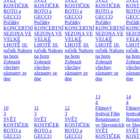
KOSTIČEK
KOSTIČEK
KOSTIČEK
KOSTIČEK
KOST
ROTO a
ROTO a
ROTO a
ROTO a
ROTO
GECCO
GECCO
GECCO
GECCO
GECC
Počátky
Počátky
Počátky
Počátky
Počátk
KONCERTNÍ
KONCERTNÍ
KONCERTNÍ
KONCERTNÍ
KONC
SEZONA VE
SEZONA VE
SEZONA VE
SEZONA VE
SEZO
VELKÉ
VELKÉ
VELKÉ
VELKÉ
VELK
LHOTĚ
10.
LHOTĚ
10.
LHOTĚ
10.
LHOTĚ
10.
LHOT
ročník Nahoru
ročník Nahoru
ročník Nahoru
ročník Nahoru
ročník
na horu
na horu
na horu
na horu
na hor
Zobrazit
Zobrazit
Zobrazit
Zobrazit
Zobraz
všechny
všechny
všechny
všechny
všechn
záznamy ze
záznamy ze
záznamy ze
záznamy ze
záznam
dne
dne
dne
dne
dne
13
14
4
4
10
11
12
Filmový
Filmo
3
3
3
festival Film
festiva
SVĚT
SVĚT
SVĚT
Renaissance
Renais
KOSTIČEK
KOSTIČEK
KOSTIČEK
ve Slavonicích
ve Sla
ROTO a
ROTO a
ROTO a
SVĚT
SVĚT
GECCO
GECCO
GECCO
KOSTIČEK
KOST