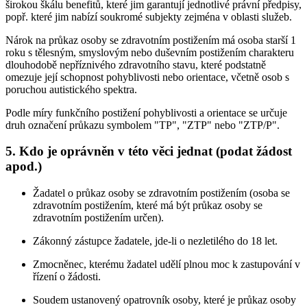
širokou škálu benefitů, které jim garantují jednotlivé právní předpisy,
popř. které jim nabízí soukromé subjekty zejména v oblasti služeb.
Nárok na průkaz osoby se zdravotním postižením má osoba starší 1
roku s tělesným, smyslovým nebo duševním postižením charakteru
dlouhodobě nepříznivého zdravotního stavu, které podstatně
omezuje její schopnost pohyblivosti nebo orientace, včetně osob s
poruchou autistického spektra.
Podle míry funkčního postižení pohyblivosti a orientace se určuje
druh označení průkazu symbolem "TP", "ZTP" nebo "ZTP/P".
5. Kdo je oprávněn v této věci jednat (podat žádost
apod.)
Žadatel o průkaz osoby se zdravotním postižením (osoba se
zdravotním postižením, které má být průkaz osoby se
zdravotním postižením určen).
Zákonný zástupce žadatele, jde-li o nezletilého do 18 let.
Zmocněnec, kterému žadatel udělí plnou moc k zastupování v
řízení o žádosti.
Soudem ustanovený opatrovník osoby, které je průkaz osoby