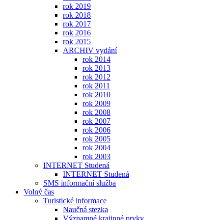
rok 2019
rok 2018
rok 2017
rok 2016
rok 2015
ARCHIV vydání
rok 2014
rok 2013
rok 2012
rok 2011
rok 2010
rok 2009
rok 2008
rok 2007
rok 2006
rok 2005
rok 2004
rok 2003
INTERNET Studená
INTERNET Studená
SMS informační služba
Volný čas
Turistické informace
Naučná stezka
Významné krajinné prvky