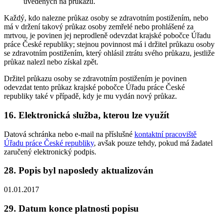
uvedených na průkazu.
Každý, kdo nalezne průkaz osoby se zdravotním postižením, nebo
má v držení takový průkaz osoby zemřelé nebo prohlášené za
mrtvou, je povinen jej neprodleně odevzdat krajské pobočce Úřadu
práce České republiky; stejnou povinnost má i držitel průkazu osoby
se zdravotním postižením, který ohlásil ztrátu svého průkazu, jestliže
průkaz nalezl nebo získal zpět.
Držitel průkazu osoby se zdravotním postižením je povinen
odevzdat tento průkaz krajské pobočce Úřadu práce České
republiky také v případě, kdy je mu vydán nový průkaz.
16. Elektronická služba, kterou lze využít
Datová schránka nebo e-mail na příslušné
kontaktní pracoviště
Úřadu práce České republiky
, avšak pouze tehdy, pokud má žadatel
zaručený elektronický podpis.
28. Popis byl naposledy aktualizován
01.01.2017
29. Datum konce platnosti popisu