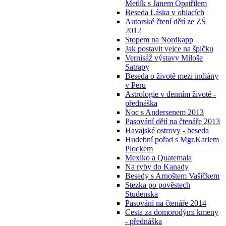
Metlík s Janem Opatřilem
Beseda Láska v oblacích
Autorské čtení dětí ze ZŠ
2012
Stopem na Nordkapp
Jak postavit vejce na špičku
Vernisáž výstavy Miloše
Satrapy
Beseda o životě mezi indiány
v Peru
Astrologie v denním životě -
přednáška
Noc s Andersenem 2013
Pasování dětí na čtenáře 2013
Havajské ostrovy - beseda
Hudební pořad s Mgr.Karlem
Plockem
Mexiko a Quatemala
Na ryby do Kanady
Besedy s Arnoštem Vašíčkem
Stezka po pověstech
Studenska
Pasování na čtenáře 2014
Cesta za domorodými kmeny
- přednáška