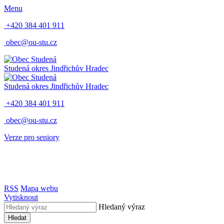
Menu
+420 384 401 911
obec@ou-stu.cz
Studená
okres Jindřichův Hradec
Studená
okres Jindřichův Hradec
+420 384 401 911
obec@ou-stu.cz
Verze pro seniory
RSS
Mapa webu
Vytisknout
Hledaný výraz
Hledat