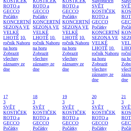
KOSTIČEK
KOSTIČEK
KOSTIČEK
Slavonicích
Slav
ROTO a
ROTO a
ROTO a
SVĚT
SVĚ
GECCO
GECCO
GECCO
KOSTIČEK
KOS
Počátky
Počátky
Počátky
ROTO a
ROT
KONCERTNÍ
KONCERTNÍ
KONCERTNÍ
GECCO
GE
SEZONA VE
SEZONA VE
SEZONA VE
Počátky
Počá
VELKÉ
VELKÉ
VELKÉ
KONCERTNÍ
KON
LHOTĚ
10.
LHOTĚ
10.
LHOTĚ
10.
SEZONA VE
SEZ
ročník Nahoru
ročník Nahoru
ročník Nahoru
VELKÉ
VEL
na horu
na horu
na horu
LHOTĚ
10.
LHO
Zobrazit
Zobrazit
Zobrazit
ročník Nahoru
ročn
všechny
všechny
všechny
na horu
na h
záznamy ze
záznamy ze
záznamy ze
Zobrazit
Zobr
dne
dne
dne
všechny
všec
záznamy ze
zázn
dne
dne
17
18
19
20
21
3
3
3
3
3
SVĚT
SVĚT
SVĚT
SVĚT
SVĚ
KOSTIČEK
KOSTIČEK
KOSTIČEK
KOSTIČEK
KOS
ROTO a
ROTO a
ROTO a
ROTO a
ROT
GECCO
GECCO
GECCO
GECCO
GE
Počátky
Počátky
Počátky
Počátky
Počá