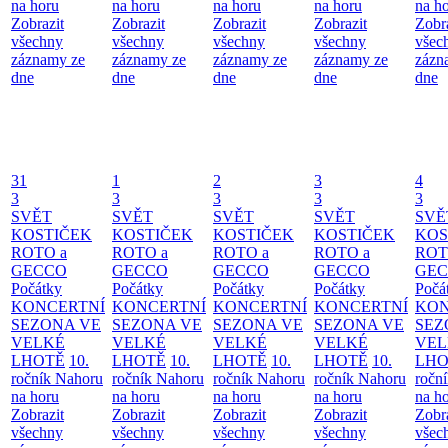
na horu
na horu
na horu
na horu
na h
Zobrazit
Zobrazit
Zobrazit
Zobrazit
Zobr
všechny
všechny
všechny
všechny
všec
záznamy ze
záznamy ze
záznamy ze
záznamy ze
zázn
dne
dne
dne
dne
dne
31
1
2
3
4
3
3
3
3
3
SVĚT
SVĚT
SVĚT
SVĚT
SVĚ
KOSTIČEK
KOSTIČEK
KOSTIČEK
KOSTIČEK
KOS
ROTO a
ROTO a
ROTO a
ROTO a
ROT
GECCO
GECCO
GECCO
GECCO
GE
Počátky
Počátky
Počátky
Počátky
Počá
KONCERTNÍ
KONCERTNÍ
KONCERTNÍ
KONCERTNÍ
KON
SEZONA VE
SEZONA VE
SEZONA VE
SEZONA VE
SEZ
VELKÉ
VELKÉ
VELKÉ
VELKÉ
VEL
LHOTĚ
10.
LHOTĚ
10.
LHOTĚ
10.
LHOTĚ
10.
LHO
ročník Nahoru
ročník Nahoru
ročník Nahoru
ročník Nahoru
ročn
na horu
na horu
na horu
na horu
na h
Zobrazit
Zobrazit
Zobrazit
Zobrazit
Zobr
všechny
všechny
všechny
všechny
všec