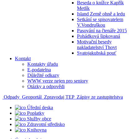
Beseda o knížce Kapřík
Metlík
Island Země ohně a ledu
Setkání se spisovatelem
V.Vondruškou
Pasování na čtenáře 2015
Pohádková šipkovaná
Motivační besedy
nakladatelství Thovt
Svatojakubská pouť
Kontakt
Kontakty úřadu
E-podatelna
Důležité odkazy
WWW verze nejen pro seniory
Otázky a odpovědi
Odpady
Geoportál
Zpravodaj TEP
Zápisy ze zastupitelstva
Úřední deska
Poplatky
Služby obce
Zdravotní středisko
Knihovna