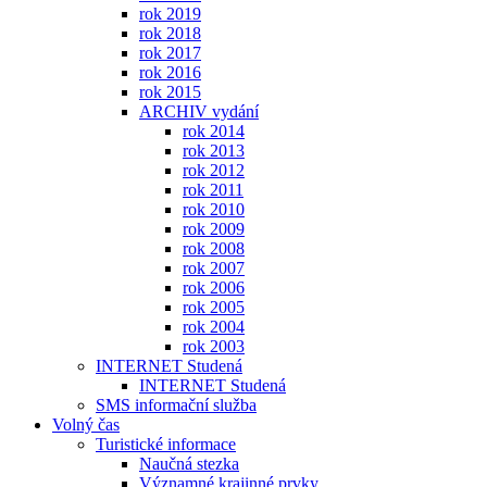
rok 2019
rok 2018
rok 2017
rok 2016
rok 2015
ARCHIV vydání
rok 2014
rok 2013
rok 2012
rok 2011
rok 2010
rok 2009
rok 2008
rok 2007
rok 2006
rok 2005
rok 2004
rok 2003
INTERNET Studená
INTERNET Studená
SMS informační služba
Volný čas
Turistické informace
Naučná stezka
Významné krajinné prvky