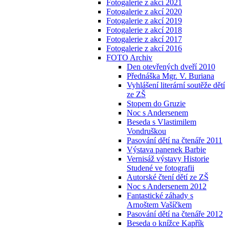
Fotogalerie z akcí 2021
Fotogalerie z akcí 2020
Fotogalerie z akcí 2019
Fotogalerie z akcí 2018
Fotogalerie z akcí 2017
Fotogalerie z akcí 2016
FOTO Archiv
Den otevřených dveří 2010
Přednáška Mgr. V. Buriana
Vyhlášení literární soutěže dětí
ze ZŠ
Stopem do Gruzie
Noc s Andersenem
Beseda s Vlastimilem
Vondruškou
Pasování dětí na čtenáře 2011
Výstava panenek Barbie
Vernisáž výstavy Historie
Studené ve fotografii
Autorské čtení dětí ze ZŠ
Noc s Andersenem 2012
Fantastické záhady s
Arnoštem Vašíčkem
Pasování dětí na čtenáře 2012
Beseda o knížce Kapřík