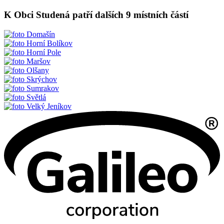
K Obci Studená patří dalších 9 místních částí
Domašín
Horní Bolíkov
Horní Pole
Maršov
Olšany
Skrýchov
Sumrakov
Světlá
Velký Jeníkov