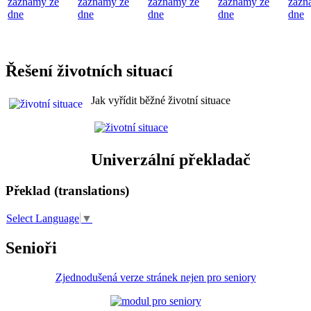
záznamy ze
záznamy ze
záznamy ze
záznamy ze
zázn
dne
dne
dne
dne
dne
Řešení životních situací
Jak vyřídit běžné životní situace
Univerzální překladač
Překlad (translations)
Select Language
▼
Senioři
Zjednodušená verze stránek nejen pro seniory