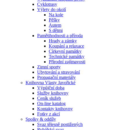
Cyklotrasy
Výlety do okolí
Na kole
Pěšky
Autem
S dětmi
Pamětihodnosti a příroda
Hrady a zámky
Koupání a relaxace
Církevní památky
Technické památky
Přírodní zajímavosti
Zimní sporty
Ubytování a stravování
Propagační materiály
Knihovna Vlasty Javořické
Výpůjční doba
Služby knihovny
Ceník služeb
On-line katalog
Kontakty knihovny
Fotky z akcí
Spolky & oddíly
Svaz tělesně postižených
Rybářský svaz