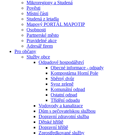
Mikroregiony a Studená
Pověsti
Místní části
Studená z letadla
Mapový PORTÁL MAPOTIP
Osobnosti
Partnerské město
Pravidelné akce
Adresář firem
Pro občany
Služby obce
Odpadové hospodářství
Obecné informace - odpady
Kompostárna Horní Pole
Sběrný dvůr
Svoz zeleně
Komunální odpad
Ostatní odpad
Třídění odpadu
Vodovody a kanalizace
Dům s pečovatelskou službou
Dopravní zdravotní služba
Dětské hřiště
Dopravní hřiště
Zprostředkované služby