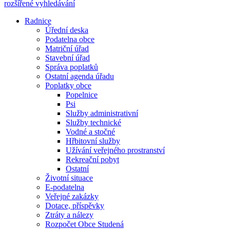
rozšířené vyhledávání
Radnice
Úřední deska
Podatelna obce
Matriční úřad
Stavební úřad
Správa poplatků
Ostatní agenda úřadu
Poplatky obce
Popelnice
Psi
Služby administrativní
Služby technické
Vodné a stočné
Hřbitovní služby
Užívání veřejného prostranství
Rekreační pobyt
Ostatní
Životní situace
E-podatelna
Veřejné zakázky
Dotace, příspěvky
Ztráty a nálezy
Rozpočet Obce Studená