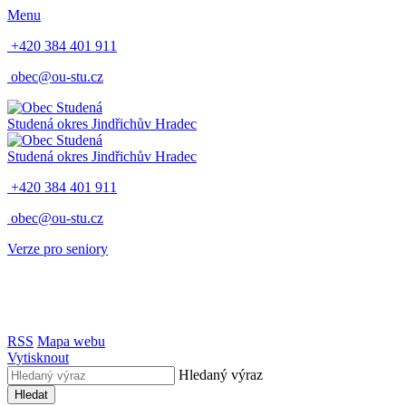
Menu
+420 384 401 911
obec@ou-stu.cz
Studená
okres Jindřichův Hradec
Studená
okres Jindřichův Hradec
+420 384 401 911
obec@ou-stu.cz
Verze pro seniory
RSS
Mapa webu
Vytisknout
Hledaný výraz
Hledat