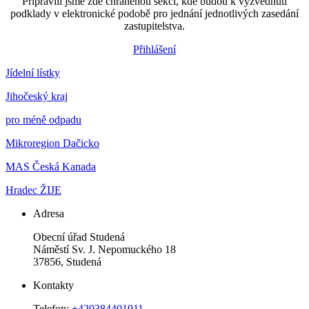
Připravili jsme zde chráněnou sekci, kde budou k vyzvednutí
podklady v elektronické podobě pro jednání jednotlivých zasedání
zastupitelstva.
Přihlášení
Jídelní lístky
Jihočeský kraj
pro méně odpadu
Mikroregion Dačicko
MAS Česká Kanada
Hradec ŽIJE
Adresa
Obecní úřad Studená
Náměstí Sv. J. Nepomuckého 18
37856, Studená
Kontakty
Telefon:
+420384401911