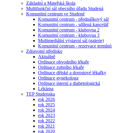
Základní a Mateřská škola
Multifunkční sál obecního úřadu Studená
Komunitní centrum ve Studené
Komunitní centrum - přednáškový sál
Komunitní centrum - sdílená kancelář
Komunitní centrum - klubovna 2
Komunitní centrum - klubovna 3
Multimediální výstavní sál (galerie)
Komunitní centrum - rezervace termínů
Zdravotní středisko
Aktuálně
Ordinace obvodního lékaře
Ordinace zubního lékaře
Ordinace dětské a dorostové lékařky
Ordinace gynekologa
Ordinace interní a diabetologická
Lékárna
TEP Studenska
rok 2026
rok 2025
rok 2024
rok 2023
rok 2022
rok 2021
rok 2020