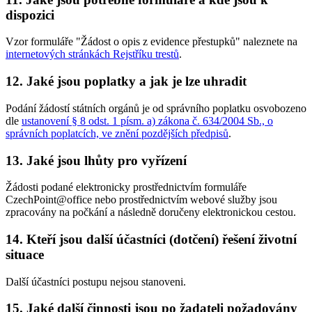
dispozici
Vzor formuláře "Žádost o opis z evidence přestupků" naleznete na
internetových stránkách Rejstříku trestů
.
12. Jaké jsou poplatky a jak je lze uhradit
Podání žádostí státních orgánů je od správního poplatku osvobozeno
dle
ustanovení § 8 odst. 1 písm. a) zákona č. 634/2004 Sb., o
správních poplatcích, ve znění pozdějších předpisů
.
13. Jaké jsou lhůty pro vyřízení
Žádosti podané elektronicky prostřednictvím formuláře
CzechPoint@office nebo prostřednictvím webové služby jsou
zpracovány na počkání a následně doručeny elektronickou cestou.
14. Kteří jsou další účastníci (dotčení) řešení životní
situace
Další účastníci postupu nejsou stanoveni.
15. Jaké další činnosti jsou po žadateli požadovány