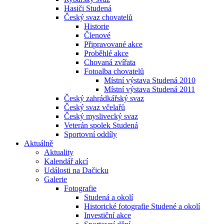
Hasiči Studená
Český svaz chovatelů
Historie
Členové
Připravované akce
Proběhlé akce
Chovaná zvířata
Fotoalba chovatelů
Místní výstava Studená 2010
Místní výstava Studená 2011
Český zahrádkářský svaz
Český svaz včelařů
Český myslivecký svaz
Veterán spolek Studená
Sportovní oddíly
Aktuálně
Aktuality
Kalendář akcí
Události na Dačicku
Galerie
Fotografie
Studená a okolí
Historické fotografie Studené a okolí
Investiční akce