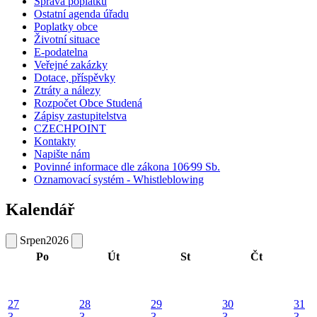
Správa poplatků
Ostatní agenda úřadu
Poplatky obce
Životní situace
E-podatelna
Veřejné zakázky
Dotace, příspěvky
Ztráty a nálezy
Rozpočet Obce Studená
Zápisy zastupitelstva
CZECHPOINT
Kontakty
Napište nám
Povinné informace dle zákona 106⁄99 Sb.
Oznamovací systém - Whistleblowing
Kalendář
Srpen
2026
Po
Út
St
Čt
27
28
29
30
31
3
3
3
3
3