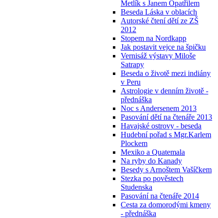
Metlík s Janem Opatřilem
Beseda Láska v oblacích
Autorské čtení dětí ze ZŠ
2012
Stopem na Nordkapp
Jak postavit vejce na špičku
Vernisáž výstavy Miloše
Satrapy
Beseda o životě mezi indiány
v Peru
Astrologie v denním životě -
přednáška
Noc s Andersenem 2013
Pasování dětí na čtenáře 2013
Havajské ostrovy - beseda
Hudební pořad s Mgr.Karlem
Plockem
Mexiko a Quatemala
Na ryby do Kanady
Besedy s Arnoštem Vašíčkem
Stezka po pověstech
Studenska
Pasování na čtenáře 2014
Cesta za domorodými kmeny
- přednáška