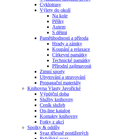
Cyklotrasy
Výlety do okolí
Na kole
Pěšky
Autem
S dětmi
Pamětihodnosti a příroda
Hrady a zámky
Koupání a relaxace
Církevní památky
Technické památky
Přírodní zajímavosti
Zimní sporty
Ubytování a stravování
Propagační materiály
Knihovna Vlasty Javořické
Výpůjční doba
Služby knihovny
Ceník služeb
On-line katalog
Kontakty knihovny
Fotky z akcí
Spolky & oddíly
Svaz tělesně postižených
Rybářský svaz