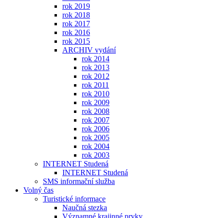
rok 2019
rok 2018
rok 2017
rok 2016
rok 2015
ARCHIV vydání
rok 2014
rok 2013
rok 2012
rok 2011
rok 2010
rok 2009
rok 2008
rok 2007
rok 2006
rok 2005
rok 2004
rok 2003
INTERNET Studená
INTERNET Studená
SMS informační služba
Volný čas
Turistické informace
Naučná stezka
Významné krajinné prvky