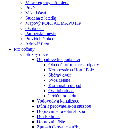
Mikroregiony a Studená
Pověsti
Místní části
Studená z letadla
Mapový PORTÁL MAPOTIP
Osobnosti
Partnerské město
Pravidelné akce
Adresář firem
Pro občany
Služby obce
Odpadové hospodářství
Obecné informace - odpady
Kompostárna Horní Pole
Sběrný dvůr
Svoz zeleně
Komunální odpad
Ostatní odpad
Třídění odpadu
Vodovody a kanalizace
Dům s pečovatelskou službou
Dopravní zdravotní služba
Dětské hřiště
Dopravní hřiště
Zprostředkované služby