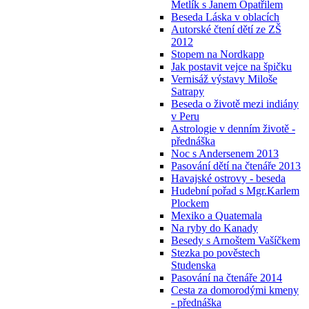
Metlík s Janem Opatřilem
Beseda Láska v oblacích
Autorské čtení dětí ze ZŠ
2012
Stopem na Nordkapp
Jak postavit vejce na špičku
Vernisáž výstavy Miloše
Satrapy
Beseda o životě mezi indiány
v Peru
Astrologie v denním životě -
přednáška
Noc s Andersenem 2013
Pasování dětí na čtenáře 2013
Havajské ostrovy - beseda
Hudební pořad s Mgr.Karlem
Plockem
Mexiko a Quatemala
Na ryby do Kanady
Besedy s Arnoštem Vašíčkem
Stezka po pověstech
Studenska
Pasování na čtenáře 2014
Cesta za domorodými kmeny
- přednáška