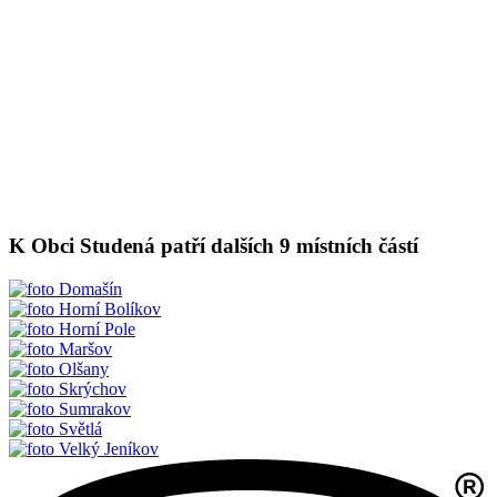
K Obci Studená patří dalších 9 místních částí
Domašín
Horní Bolíkov
Horní Pole
Maršov
Olšany
Skrýchov
Sumrakov
Světlá
Velký Jeníkov