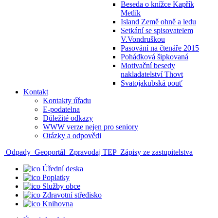
Beseda o knížce Kapřík
Metlík
Island Země ohně a ledu
Setkání se spisovatelem
V.Vondruškou
Pasování na čtenáře 2015
Pohádková šipkovaná
Motivační besedy
nakladatelství Thovt
Svatojakubská pouť
Kontakt
Kontakty úřadu
E-podatelna
Důležité odkazy
WWW verze nejen pro seniory
Otázky a odpovědi
Odpady
Geoportál
Zpravodaj TEP
Zápisy ze zastupitelstva
Úřední deska
Poplatky
Služby obce
Zdravotní středisko
Knihovna