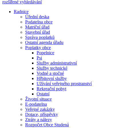
rozšířené vyhledávání
Radnice
Úřední deska
Podatelna obce
Matriční úřad
Stavební úřad
Správa poplatků
Ostatní agenda úřadu
Poplatky obce
Popelnice
Psi
Služby administrativní
Služby technické
Vodné a stočné
Hřbitovní služby
Užívání veřejného prostranství
Rekreační pobyt
Ostatní
Životní situace
E-podatelna
Veřejné zakázky
Dotace, příspěvky
Ztráty a nálezy
Rozpočet Obce Studená