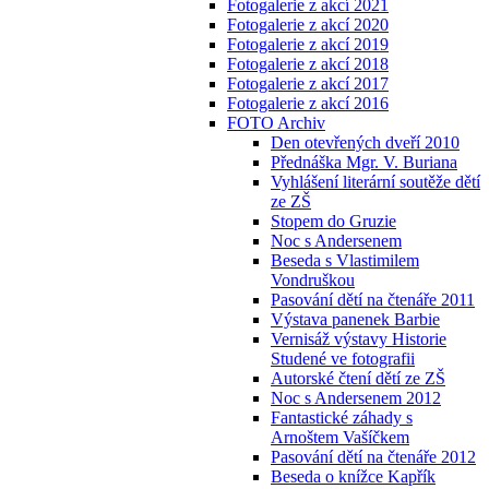
Fotogalerie z akcí 2021
Fotogalerie z akcí 2020
Fotogalerie z akcí 2019
Fotogalerie z akcí 2018
Fotogalerie z akcí 2017
Fotogalerie z akcí 2016
FOTO Archiv
Den otevřených dveří 2010
Přednáška Mgr. V. Buriana
Vyhlášení literární soutěže dětí
ze ZŠ
Stopem do Gruzie
Noc s Andersenem
Beseda s Vlastimilem
Vondruškou
Pasování dětí na čtenáře 2011
Výstava panenek Barbie
Vernisáž výstavy Historie
Studené ve fotografii
Autorské čtení dětí ze ZŠ
Noc s Andersenem 2012
Fantastické záhady s
Arnoštem Vašíčkem
Pasování dětí na čtenáře 2012
Beseda o knížce Kapřík