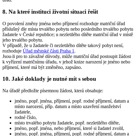
8. Na které instituci životní situaci řešit
O povolení změny jména nebo příjmení rozhoduje matriční úřad
příslušný dle místa trvalého pobytu nebo posledního trvalého pobytu
žadatele v České republice; u nezletilého dítěte matriční úřad v místě
jeho trvalého pobytu.
V případě, že u žadatele či nezletilého dítěte takový pobyt není,
rozhoduje
Úřad městské části Praha 1
.
Jsou-li pro to závažné důvody, může matriční úřad postoupit žádost
k vyřízení matričnímu úřadu, v jehož knize narození je jméno nebo
příjmení, které má být změněno, zapsáno.
10. Jaké doklady je nutné mít s sebou
Na úřadě předložte písemnou žádost, která obsahuje:
jméno, popř. jména, příjmení, popř. rodné příjmení, datum a
místo narození, příp. datum a místo uzavření manželství
žadatele,
rodné číslo,
místo trvalého pobytu žadatele, popř. nezletilého dítěte,
jméno, popř. jména, nebo příjmení, které si žadatel zvolil,
jméno, popř. jména, příjmení, popř. rodné příjmení, datum a