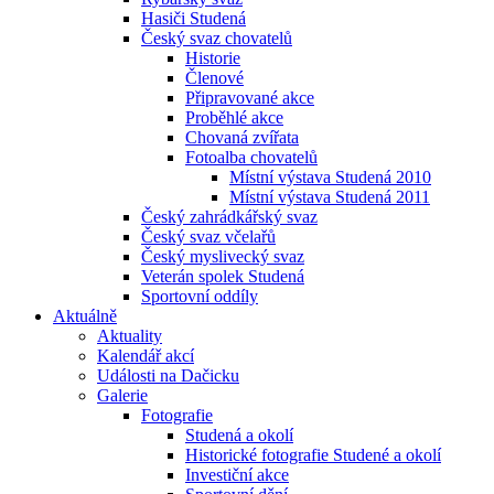
Hasiči Studená
Český svaz chovatelů
Historie
Členové
Připravované akce
Proběhlé akce
Chovaná zvířata
Fotoalba chovatelů
Místní výstava Studená 2010
Místní výstava Studená 2011
Český zahrádkářský svaz
Český svaz včelařů
Český myslivecký svaz
Veterán spolek Studená
Sportovní oddíly
Aktuálně
Aktuality
Kalendář akcí
Události na Dačicku
Galerie
Fotografie
Studená a okolí
Historické fotografie Studené a okolí
Investiční akce