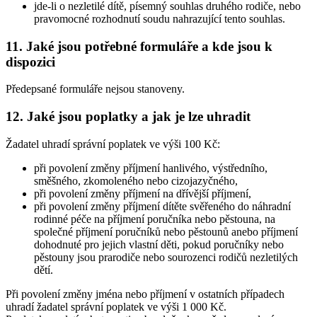
jde-li o nezletilé dítě, písemný souhlas druhého rodiče, nebo
pravomocné rozhodnutí soudu nahrazující tento souhlas.
11. Jaké jsou potřebné formuláře a kde jsou k
dispozici
Předepsané formuláře nejsou stanoveny.
12. Jaké jsou poplatky a jak je lze uhradit
Žadatel uhradí správní poplatek ve výši 100 Kč:
při povolení změny příjmení hanlivého, výstředního,
směšného, zkomoleného nebo cizojazyčného,
při povolení změny příjmení na dřívější příjmení,
při povolení změny příjmení dítěte svěřeného do náhradní
rodinné péče na příjmení poručníka nebo pěstouna, na
společné příjmení poručníků nebo pěstounů anebo příjmení
dohodnuté pro jejich vlastní děti, pokud poručníky nebo
pěstouny jsou prarodiče nebo sourozenci rodičů nezletilých
dětí.
Při povolení změny jména nebo příjmení v ostatních případech
uhradí žadatel správní poplatek ve výši 1 000 Kč.