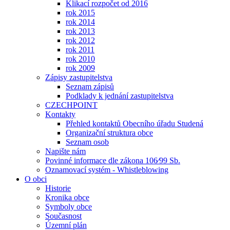
Klikací rozpočet od 2016
rok 2015
rok 2014
rok 2013
rok 2012
rok 2011
rok 2010
rok 2009
Zápisy zastupitelstva
Seznam zápisů
Podklady k jednání zastupitelstva
CZECHPOINT
Kontakty
Přehled kontaktů Obecního úřadu Studená
Organizační struktura obce
Seznam osob
Napište nám
Povinné informace dle zákona 106⁄99 Sb.
Oznamovací systém - Whistleblowing
O obci
Historie
Kronika obce
Symboly obce
Současnost
Územní plán