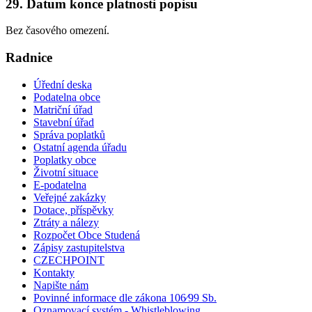
29. Datum konce platnosti popisu
Bez časového omezení.
Radnice
Úřední deska
Podatelna obce
Matriční úřad
Stavební úřad
Správa poplatků
Ostatní agenda úřadu
Poplatky obce
Životní situace
E-podatelna
Veřejné zakázky
Dotace, příspěvky
Ztráty a nálezy
Rozpočet Obce Studená
Zápisy zastupitelstva
CZECHPOINT
Kontakty
Napište nám
Povinné informace dle zákona 106⁄99 Sb.
Oznamovací systém - Whistleblowing