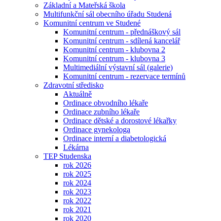
Základní a Mateřská škola
Multifunkční sál obecního úřadu Studená
Komunitní centrum ve Studené
Komunitní centrum - přednáškový sál
Komunitní centrum - sdílená kancelář
Komunitní centrum - klubovna 2
Komunitní centrum - klubovna 3
Multimediální výstavní sál (galerie)
Komunitní centrum - rezervace termínů
Zdravotní středisko
Aktuálně
Ordinace obvodního lékaře
Ordinace zubního lékaře
Ordinace dětské a dorostové lékařky
Ordinace gynekologa
Ordinace interní a diabetologická
Lékárna
TEP Studenska
rok 2026
rok 2025
rok 2024
rok 2023
rok 2022
rok 2021
rok 2020