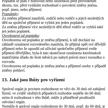
Poplatek se platí v hotovosti nebo složenkou před provedením
úkonu, tzn. před vydáním rozhodnutí o povolení změny jména,
popř. jmen, nebo příjmení.
Poznámky
:
Za změnu příjmení manželů, rodičů nebo rodiče a jejich nezletilých
dětí na společné příjmení se vybírá jen jeden poplatek.
Za změnu příjmení více nezletilých dětí téhož rodiče se vybírá také
jen jeden poplatek.
Osvobození od poplatku
:
Osvobozena od poplatku je změna příjmení, k níž dochází na
základě oznámení rozvedeného manžela, že přijímá opět své dřívější
příjmení nebo že upouští od užívání společného příjmení vedle
příjmení dřívějšího, byla-li tato skutečnost oznámena kterémukoli
matričnímu úřadu do šesti měsíců po nabytí právní moci rozsudku o
rozvodu.
Osvobozena od poplatku je změna jména a příjmení osoby v případě
změny pohlaví.
13. Jaké jsou lhůty pro vyřízení
Správní orgán je povinen rozhodnout ve věci do 30 dnů od zahájení
řízení, ve zvlášť složitých případech rozhodne nejdéle do 60 dnů;
nelze-li rozhodnout v této lhůtě, může ji přiměřeně prodloužit
odvolací orgán.
Nemůže-li správní orgán rozhodnout do 30 dnů, popř. do 60 dnů, je