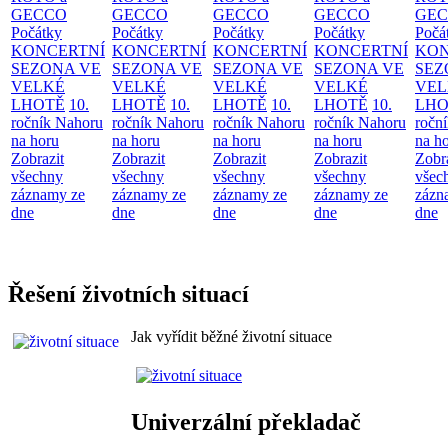
GECCO
GECCO
GECCO
GECCO
GE
Počátky
Počátky
Počátky
Počátky
Počá
KONCERTNÍ
KONCERTNÍ
KONCERTNÍ
KONCERTNÍ
KON
SEZONA VE
SEZONA VE
SEZONA VE
SEZONA VE
SEZ
VELKÉ
VELKÉ
VELKÉ
VELKÉ
VEL
LHOTĚ
10.
LHOTĚ
10.
LHOTĚ
10.
LHOTĚ
10.
LHO
ročník Nahoru
ročník Nahoru
ročník Nahoru
ročník Nahoru
ročn
na horu
na horu
na horu
na horu
na h
Zobrazit
Zobrazit
Zobrazit
Zobrazit
Zobr
všechny
všechny
všechny
všechny
všec
záznamy ze
záznamy ze
záznamy ze
záznamy ze
zázn
dne
dne
dne
dne
dne
Řešení životních situací
Jak vyřídit běžné životní situace
Univerzální překladač