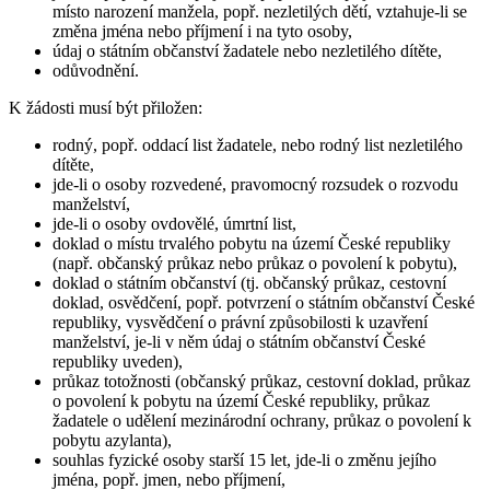
místo narození manžela, popř. nezletilých dětí, vztahuje-li se
změna jména nebo příjmení i na tyto osoby,
údaj o státním občanství žadatele nebo nezletilého dítěte,
odůvodnění.
K žádosti musí být přiložen:
rodný, popř. oddací list žadatele, nebo rodný list nezletilého
dítěte,
jde-li o osoby rozvedené, pravomocný rozsudek o rozvodu
manželství,
jde-li o osoby ovdovělé, úmrtní list,
doklad o místu trvalého pobytu na území České republiky
(např. občanský průkaz nebo průkaz o povolení k pobytu),
doklad o státním občanství (tj. občanský průkaz, cestovní
doklad, osvědčení, popř. potvrzení o státním občanství České
republiky, vysvědčení o právní způsobilosti k uzavření
manželství, je-li v něm údaj o státním občanství České
republiky uveden),
průkaz totožnosti (občanský průkaz, cestovní doklad, průkaz
o povolení k pobytu na území České republiky, průkaz
žadatele o udělení mezinárodní ochrany, průkaz o povolení k
pobytu azylanta),
souhlas fyzické osoby starší 15 let, jde-li o změnu jejího
jména, popř. jmen, nebo příjmení,