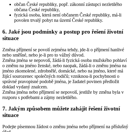
občan České republiky, popř. zákonní zástupci nezletilého
občana České republiky,
fyzická osoba, která není občanem České republiky, má-li
povolen trvalý pobyt na území České republiky.
6. Jaké jsou podmínky a postup pro řešení životní
situace
Změna příjmení se povolí zejména tehdy, jde-li o příjmení hanlivé
nebo směšné, nebo je-li pro to vážný důvod.
Změna jména se nepovolí, žádá-li fyzická osoba mužského pohlaví
o změnu na jméno ženské, nebo naopak, žádá-li o změnu jména na
jméno zkomolené, zdrobnělé, domácké, nebo na jméno, které má
žijící sourozenec společných rodičů; vzniknou-li pochybnosti o
správné pravopisné podobě jména, je žadatel povinen předložit
doklad vydaný znalcem.
Změna jména nebo příjmení se nepovolí, jestliže by změna byla v
rozporu s potřebami a zájmy nezletilého.
7. Jakým způsobem můžete zahájit řešení životní
situace
Podejte písemnou žádost o změnu jména nebo příjmení na příslušný
úřad.