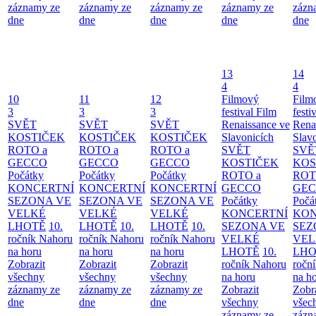
záznamy ze
záznamy ze
záznamy ze
záznamy ze
zázn
dne
dne
dne
dne
dne
13
14
4
4
10
11
12
Filmový
Film
3
3
3
festival Film
festi
SVĚT
SVĚT
SVĚT
Renaissance ve
Rena
KOSTIČEK
KOSTIČEK
KOSTIČEK
Slavonicích
Slav
ROTO a
ROTO a
ROTO a
SVĚT
SVĚ
GECCO
GECCO
GECCO
KOSTIČEK
KOS
Počátky
Počátky
Počátky
ROTO a
ROT
KONCERTNÍ
KONCERTNÍ
KONCERTNÍ
GECCO
GE
SEZONA VE
SEZONA VE
SEZONA VE
Počátky
Počá
VELKÉ
VELKÉ
VELKÉ
KONCERTNÍ
KON
LHOTĚ
10.
LHOTĚ
10.
LHOTĚ
10.
SEZONA VE
SEZ
ročník Nahoru
ročník Nahoru
ročník Nahoru
VELKÉ
VEL
na horu
na horu
na horu
LHOTĚ
10.
LHO
Zobrazit
Zobrazit
Zobrazit
ročník Nahoru
ročn
všechny
všechny
všechny
na horu
na h
záznamy ze
záznamy ze
záznamy ze
Zobrazit
Zobr
dne
dne
dne
všechny
všec
záznamy ze
zázn