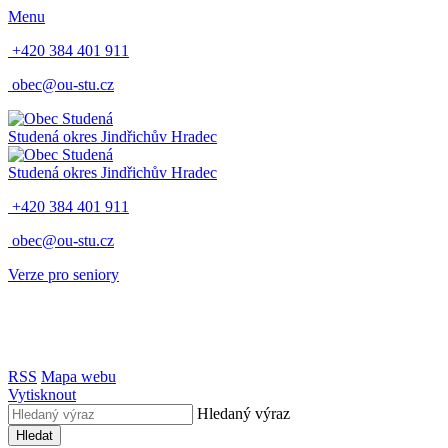
Menu
+420 384 401 911
obec@ou-stu.cz
Studená
okres Jindřichův Hradec
Studená
okres Jindřichův Hradec
+420 384 401 911
obec@ou-stu.cz
Verze pro seniory
RSS
Mapa webu
Vytisknout
Hledaný výraz
Hledat