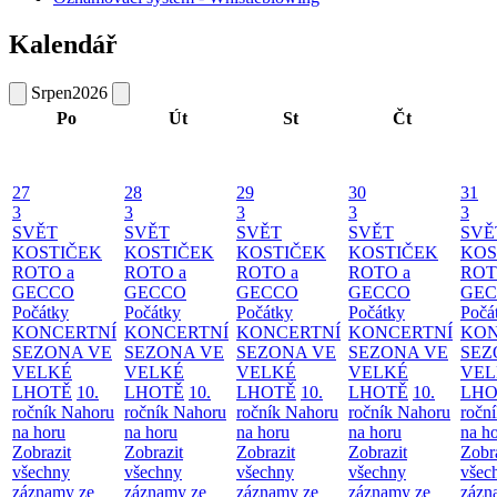
Kalendář
Srpen
2026
Po
Út
St
Čt
27
28
29
30
31
3
3
3
3
3
SVĚT
SVĚT
SVĚT
SVĚT
SVĚ
KOSTIČEK
KOSTIČEK
KOSTIČEK
KOSTIČEK
KOS
ROTO a
ROTO a
ROTO a
ROTO a
ROT
GECCO
GECCO
GECCO
GECCO
GE
Počátky
Počátky
Počátky
Počátky
Počá
KONCERTNÍ
KONCERTNÍ
KONCERTNÍ
KONCERTNÍ
KON
SEZONA VE
SEZONA VE
SEZONA VE
SEZONA VE
SEZ
VELKÉ
VELKÉ
VELKÉ
VELKÉ
VEL
LHOTĚ
10.
LHOTĚ
10.
LHOTĚ
10.
LHOTĚ
10.
LHO
ročník Nahoru
ročník Nahoru
ročník Nahoru
ročník Nahoru
ročn
na horu
na horu
na horu
na horu
na h
Zobrazit
Zobrazit
Zobrazit
Zobrazit
Zobr
všechny
všechny
všechny
všechny
všec
záznamy ze
záznamy ze
záznamy ze
záznamy ze
zázn