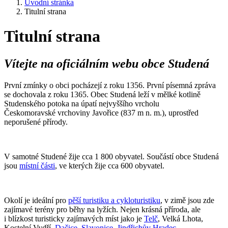
Úvodní stránka
Titulní strana
Titulní strana
Vítejte na oficiálním webu obce Studená
První zmínky o obci pocházejí z roku 1356. První písemná zpráva
se dochovala z roku 1365. Obec Studená leží v mělké kotlině
Studenského potoka na úpatí nejvyššího vrcholu
Českomoravské vrchoviny Javořice (837 m n. m.), uprostřed
neporušené přírody.
V samotné Studené žije cca 1 800 obyvatel. Součástí obce Studená
jsou
místní části
, ve kterých žije cca 600 obyvatel.
Okolí je ideální pro
pěší turistiku a cykloturistiku
, v zimě jsou zde
zajímavé terény pro běhy na lyžích. Nejen krásná příroda, ale
i blízkost turisticky zajímavých míst jako je
Telč
, Velká Lhota,
Kostelní Vydří,
Dačice
,
Slavonice
,
Jindřichův Hradec
,