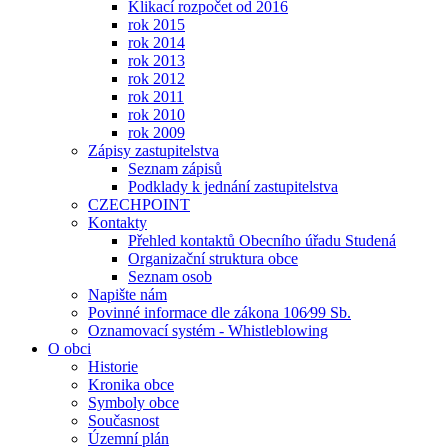
Klikací rozpočet od 2016
rok 2015
rok 2014
rok 2013
rok 2012
rok 2011
rok 2010
rok 2009
Zápisy zastupitelstva
Seznam zápisů
Podklady k jednání zastupitelstva
CZECHPOINT
Kontakty
Přehled kontaktů Obecního úřadu Studená
Organizační struktura obce
Seznam osob
Napište nám
Povinné informace dle zákona 106⁄99 Sb.
Oznamovací systém - Whistleblowing
O obci
Historie
Kronika obce
Symboly obce
Současnost
Územní plán