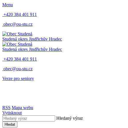
Menu
+420 384 401 911
obec@ou-stu.cz
Studená
okres Jindřichův Hradec
Studená
okres Jindřichův Hradec
+420 384 401 911
obec@ou-stu.cz
Verze pro seniory
RSS
Mapa webu
Vytisknout
Hledaný výraz
Hledat