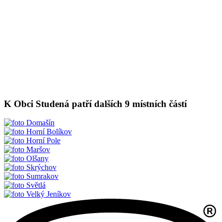
K Obci Studená patří dalších 9 místních částí
Domašín
Horní Bolíkov
Horní Pole
Maršov
Olšany
Skrýchov
Sumrakov
Světlá
Velký Jeníkov