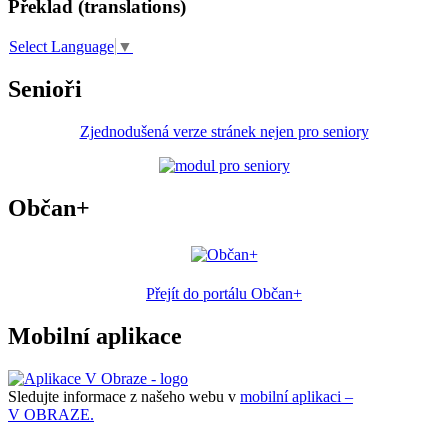
Překlad (translations)
Select Language
▼
Senioři
Zjednodušená verze stránek nejen pro seniory
Občan+
Přejít do portálu Občan+
Mobilní aplikace
Sledujte informace z našeho webu v
mobilní aplikaci –
V OBRAZE.