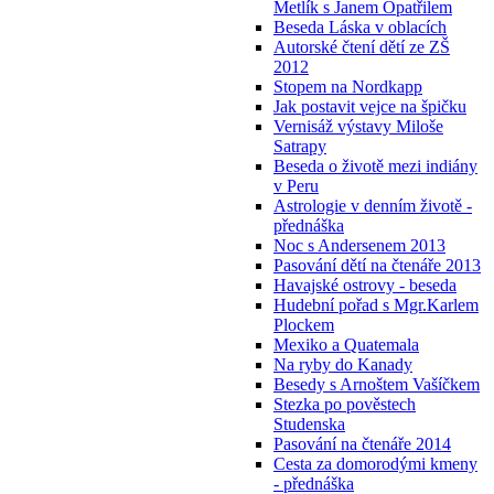
Metlík s Janem Opatřilem
Beseda Láska v oblacích
Autorské čtení dětí ze ZŠ
2012
Stopem na Nordkapp
Jak postavit vejce na špičku
Vernisáž výstavy Miloše
Satrapy
Beseda o životě mezi indiány
v Peru
Astrologie v denním životě -
přednáška
Noc s Andersenem 2013
Pasování dětí na čtenáře 2013
Havajské ostrovy - beseda
Hudební pořad s Mgr.Karlem
Plockem
Mexiko a Quatemala
Na ryby do Kanady
Besedy s Arnoštem Vašíčkem
Stezka po pověstech
Studenska
Pasování na čtenáře 2014
Cesta za domorodými kmeny
- přednáška