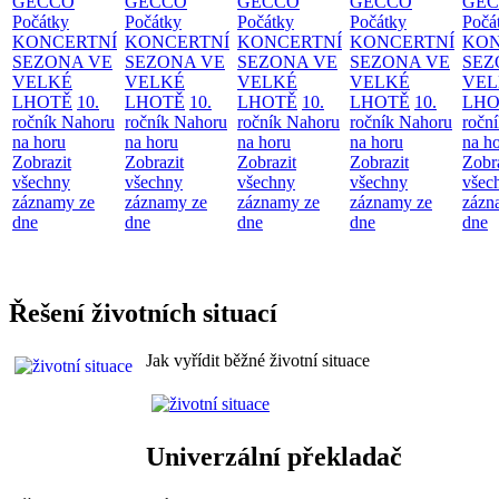
GECCO
GECCO
GECCO
GECCO
GE
Počátky
Počátky
Počátky
Počátky
Počá
KONCERTNÍ
KONCERTNÍ
KONCERTNÍ
KONCERTNÍ
KON
SEZONA VE
SEZONA VE
SEZONA VE
SEZONA VE
SEZ
VELKÉ
VELKÉ
VELKÉ
VELKÉ
VEL
LHOTĚ
10.
LHOTĚ
10.
LHOTĚ
10.
LHOTĚ
10.
LHO
ročník Nahoru
ročník Nahoru
ročník Nahoru
ročník Nahoru
ročn
na horu
na horu
na horu
na horu
na h
Zobrazit
Zobrazit
Zobrazit
Zobrazit
Zobr
všechny
všechny
všechny
všechny
všec
záznamy ze
záznamy ze
záznamy ze
záznamy ze
zázn
dne
dne
dne
dne
dne
Řešení životních situací
Jak vyřídit běžné životní situace
Univerzální překladač