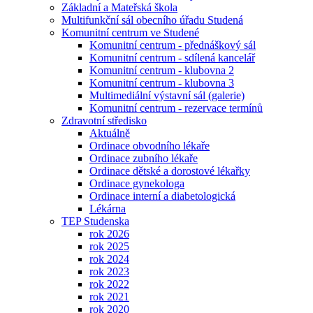
Základní a Mateřská škola
Multifunkční sál obecního úřadu Studená
Komunitní centrum ve Studené
Komunitní centrum - přednáškový sál
Komunitní centrum - sdílená kancelář
Komunitní centrum - klubovna 2
Komunitní centrum - klubovna 3
Multimediální výstavní sál (galerie)
Komunitní centrum - rezervace termínů
Zdravotní středisko
Aktuálně
Ordinace obvodního lékaře
Ordinace zubního lékaře
Ordinace dětské a dorostové lékařky
Ordinace gynekologa
Ordinace interní a diabetologická
Lékárna
TEP Studenska
rok 2026
rok 2025
rok 2024
rok 2023
rok 2022
rok 2021
rok 2020