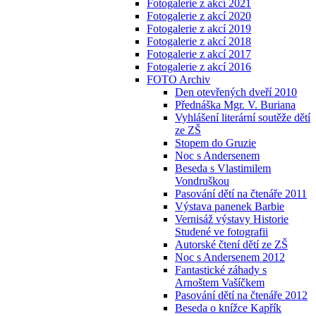
Fotogalerie z akcí 2021
Fotogalerie z akcí 2020
Fotogalerie z akcí 2019
Fotogalerie z akcí 2018
Fotogalerie z akcí 2017
Fotogalerie z akcí 2016
FOTO Archiv
Den otevřených dveří 2010
Přednáška Mgr. V. Buriana
Vyhlášení literární soutěže dětí
ze ZŠ
Stopem do Gruzie
Noc s Andersenem
Beseda s Vlastimilem
Vondruškou
Pasování dětí na čtenáře 2011
Výstava panenek Barbie
Vernisáž výstavy Historie
Studené ve fotografii
Autorské čtení dětí ze ZŠ
Noc s Andersenem 2012
Fantastické záhady s
Arnoštem Vašíčkem
Pasování dětí na čtenáře 2012
Beseda o knížce Kapřík