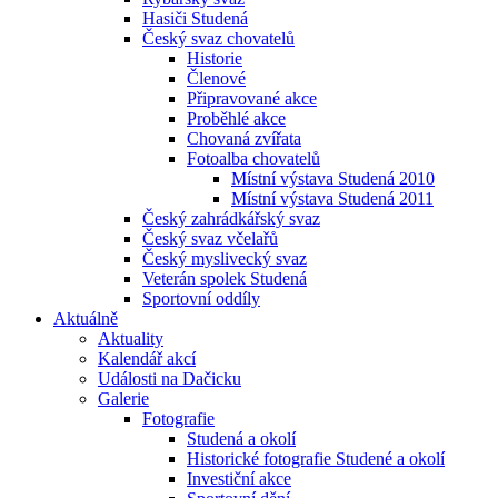
Hasiči Studená
Český svaz chovatelů
Historie
Členové
Připravované akce
Proběhlé akce
Chovaná zvířata
Fotoalba chovatelů
Místní výstava Studená 2010
Místní výstava Studená 2011
Český zahrádkářský svaz
Český svaz včelařů
Český myslivecký svaz
Veterán spolek Studená
Sportovní oddíly
Aktuálně
Aktuality
Kalendář akcí
Události na Dačicku
Galerie
Fotografie
Studená a okolí
Historické fotografie Studené a okolí
Investiční akce