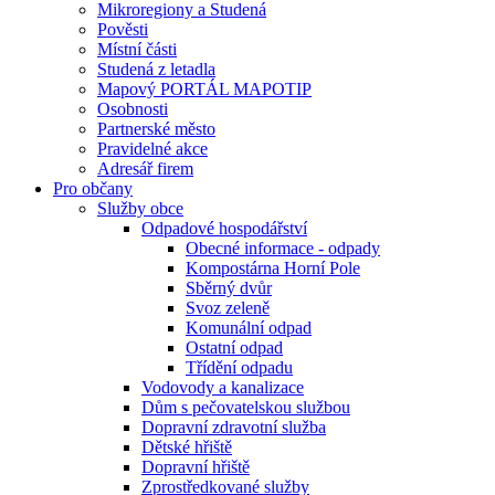
Mikroregiony a Studená
Pověsti
Místní části
Studená z letadla
Mapový PORTÁL MAPOTIP
Osobnosti
Partnerské město
Pravidelné akce
Adresář firem
Pro občany
Služby obce
Odpadové hospodářství
Obecné informace - odpady
Kompostárna Horní Pole
Sběrný dvůr
Svoz zeleně
Komunální odpad
Ostatní odpad
Třídění odpadu
Vodovody a kanalizace
Dům s pečovatelskou službou
Dopravní zdravotní služba
Dětské hřiště
Dopravní hřiště
Zprostředkované služby