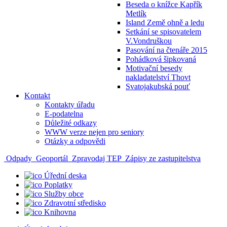
Beseda o knížce Kapřík
Metlík
Island Země ohně a ledu
Setkání se spisovatelem
V.Vondruškou
Pasování na čtenáře 2015
Pohádková šipkovaná
Motivační besedy
nakladatelství Thovt
Svatojakubská pouť
Kontakt
Kontakty úřadu
E-podatelna
Důležité odkazy
WWW verze nejen pro seniory
Otázky a odpovědi
Odpady
Geoportál
Zpravodaj TEP
Zápisy ze zastupitelstva
Úřední deska
Poplatky
Služby obce
Zdravotní středisko
Knihovna