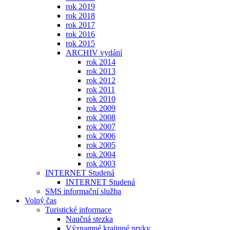
rok 2019
rok 2018
rok 2017
rok 2016
rok 2015
ARCHIV vydání
rok 2014
rok 2013
rok 2012
rok 2011
rok 2010
rok 2009
rok 2008
rok 2007
rok 2006
rok 2005
rok 2004
rok 2003
INTERNET Studená
INTERNET Studená
SMS informační služba
Volný čas
Turistické informace
Naučná stezka
Významné krajinné prvky