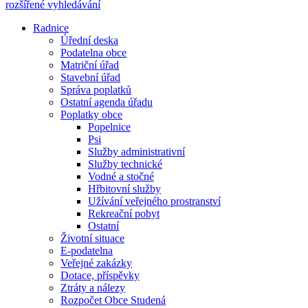
rozšířené vyhledávání
Radnice
Úřední deska
Podatelna obce
Matriční úřad
Stavební úřad
Správa poplatků
Ostatní agenda úřadu
Poplatky obce
Popelnice
Psi
Služby administrativní
Služby technické
Vodné a stočné
Hřbitovní služby
Užívání veřejného prostranství
Rekreační pobyt
Ostatní
Životní situace
E-podatelna
Veřejné zakázky
Dotace, příspěvky
Ztráty a nálezy
Rozpočet Obce Studená