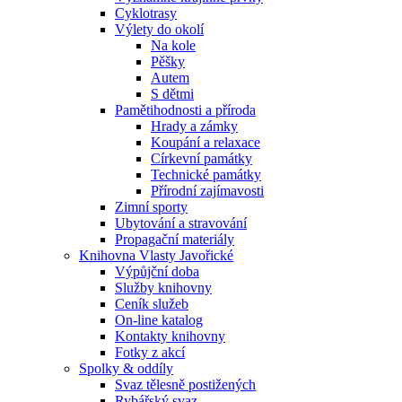
Cyklotrasy
Výlety do okolí
Na kole
Pěšky
Autem
S dětmi
Pamětihodnosti a příroda
Hrady a zámky
Koupání a relaxace
Církevní památky
Technické památky
Přírodní zajímavosti
Zimní sporty
Ubytování a stravování
Propagační materiály
Knihovna Vlasty Javořické
Výpůjční doba
Služby knihovny
Ceník služeb
On-line katalog
Kontakty knihovny
Fotky z akcí
Spolky & oddíly
Svaz tělesně postižených
Rybářský svaz