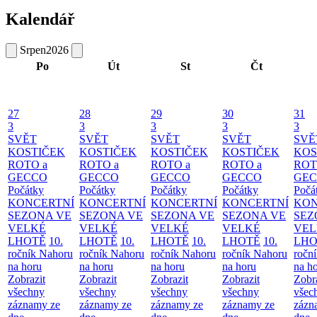
Kalendář
Srpen
2026
Po
Út
St
Čt
27
28
29
30
31
3
3
3
3
3
SVĚT
SVĚT
SVĚT
SVĚT
SVĚ
KOSTIČEK
KOSTIČEK
KOSTIČEK
KOSTIČEK
KOS
ROTO a
ROTO a
ROTO a
ROTO a
ROT
GECCO
GECCO
GECCO
GECCO
GE
Počátky
Počátky
Počátky
Počátky
Počá
KONCERTNÍ
KONCERTNÍ
KONCERTNÍ
KONCERTNÍ
KON
SEZONA VE
SEZONA VE
SEZONA VE
SEZONA VE
SEZ
VELKÉ
VELKÉ
VELKÉ
VELKÉ
VEL
LHOTĚ
10.
LHOTĚ
10.
LHOTĚ
10.
LHOTĚ
10.
LHO
ročník Nahoru
ročník Nahoru
ročník Nahoru
ročník Nahoru
ročn
na horu
na horu
na horu
na horu
na h
Zobrazit
Zobrazit
Zobrazit
Zobrazit
Zobr
všechny
všechny
všechny
všechny
všec
záznamy ze
záznamy ze
záznamy ze
záznamy ze
zázn