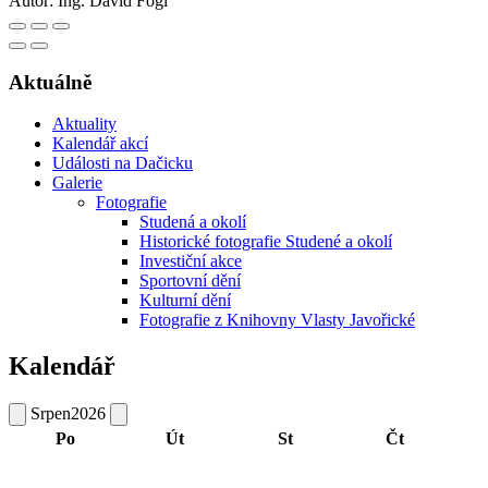
Autor:
Ing. David Fogl
Aktuálně
Aktuality
Kalendář akcí
Události na Dačicku
Galerie
Fotografie
Studená a okolí
Historické fotografie Studené a okolí
Investiční akce
Sportovní dění
Kulturní dění
Fotografie z Knihovny Vlasty Javořické
Kalendář
Srpen
2026
Po
Út
St
Čt