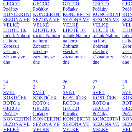
GECCO
GECCO
GECCO
GECCO
GE
Počátky
Počátky
Počátky
Počátky
Počá
KONCERTNÍ
KONCERTNÍ
KONCERTNÍ
KONCERTNÍ
KON
SEZONA VE
SEZONA VE
SEZONA VE
SEZONA VE
SEZ
VELKÉ
VELKÉ
VELKÉ
VELKÉ
VEL
LHOTĚ
10.
LHOTĚ
10.
LHOTĚ
10.
LHOTĚ
10.
LHO
ročník Nahoru
ročník Nahoru
ročník Nahoru
ročník Nahoru
ročn
na horu
na horu
na horu
na horu
na h
Zobrazit
Zobrazit
Zobrazit
Zobrazit
Zobr
všechny
všechny
všechny
všechny
všec
záznamy ze
záznamy ze
záznamy ze
záznamy ze
zázn
dne
dne
dne
dne
dne
24
25
26
27
28
3
3
3
3
3
SVĚT
SVĚT
SVĚT
SVĚT
SVĚ
KOSTIČEK
KOSTIČEK
KOSTIČEK
KOSTIČEK
KOS
ROTO a
ROTO a
ROTO a
ROTO a
ROT
GECCO
GECCO
GECCO
GECCO
GE
Počátky
Počátky
Počátky
Počátky
Počá
KONCERTNÍ
KONCERTNÍ
KONCERTNÍ
KONCERTNÍ
KON
SEZONA VE
SEZONA VE
SEZONA VE
SEZONA VE
SEZ
VELKÉ
VELKÉ
VELKÉ
VELKÉ
VEL