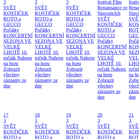
3
3
3
festival Film
festi
SVĚT
SVĚT
SVĚT
Renaissance ve
Rena
KOSTIČEK
KOSTIČEK
KOSTIČEK
Slavonicích
Slav
ROTO a
ROTO a
ROTO a
SVĚT
SVĚ
GECCO
GECCO
GECCO
KOSTIČEK
KOS
Počátky
Počátky
Počátky
ROTO a
ROT
KONCERTNÍ
KONCERTNÍ
KONCERTNÍ
GECCO
GE
SEZONA VE
SEZONA VE
SEZONA VE
Počátky
Počá
VELKÉ
VELKÉ
VELKÉ
KONCERTNÍ
KON
LHOTĚ
10.
LHOTĚ
10.
LHOTĚ
10.
SEZONA VE
SEZ
ročník Nahoru
ročník Nahoru
ročník Nahoru
VELKÉ
VEL
na horu
na horu
na horu
LHOTĚ
10.
LHO
Zobrazit
Zobrazit
Zobrazit
ročník Nahoru
ročn
všechny
všechny
všechny
na horu
na h
záznamy ze
záznamy ze
záznamy ze
Zobrazit
Zobr
dne
dne
dne
všechny
všec
záznamy ze
zázn
dne
dne
17
18
19
20
21
3
3
3
3
3
SVĚT
SVĚT
SVĚT
SVĚT
SVĚ
KOSTIČEK
KOSTIČEK
KOSTIČEK
KOSTIČEK
KOS
ROTO a
ROTO a
ROTO a
ROTO a
ROT