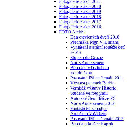
Fotogalerie z akcí 2021
Fotogalerie z akcí 2020
Fotogalerie z akcí 2019
Fotogalerie z akcí 2018
Fotogalerie z akcí 2017
Fotogalerie z akcí 2016
FOTO Archiv
Den otevřených dveří 2010
Přednáška Mgr. V. Buriana
Vyhlášení literární soutěže dětí
ze ZŠ
Stopem do Gruzie
Noc s Andersenem
Beseda s Vlastimilem
Vondruškou
Pasování dětí na čtenáře 2011
Výstava panenek Barbie
Vernisáž výstavy Historie
Studené ve fotografii
Autorské čtení dětí ze ZŠ
Noc s Andersenem 2012
Fantastické záhady s
Arnoštem Vašíčkem
Pasování dětí na čtenáře 2012
Beseda o knížce Kapřík