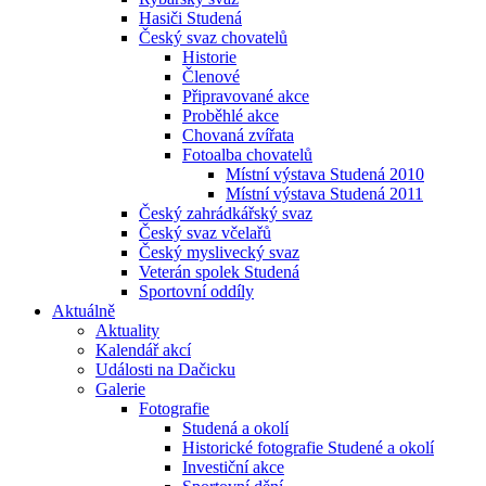
Hasiči Studená
Český svaz chovatelů
Historie
Členové
Připravované akce
Proběhlé akce
Chovaná zvířata
Fotoalba chovatelů
Místní výstava Studená 2010
Místní výstava Studená 2011
Český zahrádkářský svaz
Český svaz včelařů
Český myslivecký svaz
Veterán spolek Studená
Sportovní oddíly
Aktuálně
Aktuality
Kalendář akcí
Události na Dačicku
Galerie
Fotografie
Studená a okolí
Historické fotografie Studené a okolí
Investiční akce