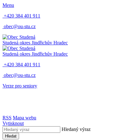
Menu
+420 384 401 911
obec@ou-stu.cz
Studená
okres Jindřichův Hradec
Studená
okres Jindřichův Hradec
+420 384 401 911
obec@ou-stu.cz
Verze pro seniory
RSS
Mapa webu
Vytisknout
Hledaný výraz
Hledat