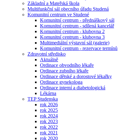
Základní a Mateřská škola
Multifunkční sál obecního úřadu Studená
Komunitní centrum ve Studené
Komunitní centrum - přednáškový sál
Komunitní centrum - sdílená kancelář
Komunitní centrum - klubovna 2
Komunitní centrum - klubovna 3
Multimediální výstavní sál (galerie)
Komunitní centrum - rezervace termínů
Zdravotní středisko
Aktuálně
Ordinace obvodního lékaře
Ordinace zubního lékaře
Ordinace dětské a dorostové lékařky
Ordinace gynekologa
Ordinace interní a diabetologická
Lékárna
TEP Studenska
rok 2026
rok 2025
rok 2024
rok 2023
rok 2022
rok 2021
rok 2020