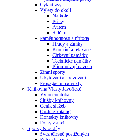
Cyklotrasy
Výlety do okolí
Na kole
Pěšky
Autem
S dětmi
Pamětihodnosti a příroda
Hrady a zámky
Koupání a relaxace
Církevní památky
Technické památky
Přírodní zajímavosti
Zimní sporty
Ubytování a stravování
Propagační materiály
Knihovna Vlasty Javořické
Výpůjční doba
Služby knihovny
Ceník služeb
On-line katalog
Kontakty knihovny
Fotky z akcí
Spolky & oddíly
Svaz tělesně postižených
Rybářský svaz