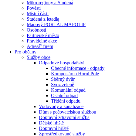
Mikroregiony a Studená
Pověsti
Místní části
Studená z letadla
Mapový PORTÁL MAPOTIP
Osobnosti
Partnerské město
Pravidelné akce
Adresář firem
Pro občany
Služby obce
Odpadové hospodářství
Obecné informace - odpady
Kompostárna Horní Pole
Sběrný dvůr
Svoz zeleně
Komunální odpad
Ostatní odpad
Třídění odpadu
Vodovody a kanalizace
Dům s pečovatelskou službou
Dopravní zdravotní služba
Dětské hřiště
Dopravní hřiště
Zprostředkované služby