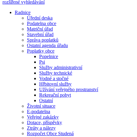
rozšířené vyhledávání
Radnice
Úřední deska
Podatelna obce
Matriční úřad
Stavební úřad
Správa poplatků
Ostatní agenda úřadu
Poplatky obce
Popelnice
Psi
Služby administrativní
Služby technické
Vodné a stočné
Hřbitovní služby
Užívání veřejného prostranství
Rekreační pobyt
Ostatní
Životní situace
E-podatelna
Veřejné zakázky
Dotace, příspěvky
Ztráty a nálezy
Rozpočet Obce Studená