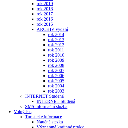
rok 2019
rok 2018
rok 2017
rok 2016
rok 2015
ARCHIV vydání
rok 2014
rok 2013
rok 2012
rok 2011
rok 2010
rok 2009
rok 2008
rok 2007
rok 2006
rok 2005
rok 2004
rok 2003
INTERNET Studená
INTERNET Studená
SMS informační služba
Volný čas
Turistické informace
Naučná stezka
Významné krajinné prvky