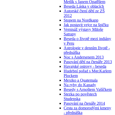
Metlík s Janem Opatřilem
Beseda Láska v oblacích
Autorské čtení dětí ze ZŠ
2012
Stopem na Nordkapp
Jak postavit vejce na špičku
Vernisáž výstavy Miloše
Satrapy
Beseda o životě mezi indiány
v Peru
Astrologie v denním životě -
přednáška
Noc s Andersenem 2013
Pasování dětí na čtenáře 2013
Havajské ostrovy - beseda
Hudební pořad s Mgr.Karlem
Plockem
Mexiko a Quatemala
Na ryby do Kanady
Besedy s Arnoštem Vašíčkem
Stezka po pověstech
Studenska
Pasování na čtenáře 2014
Cesta za domorodými kmeny
- přednáška