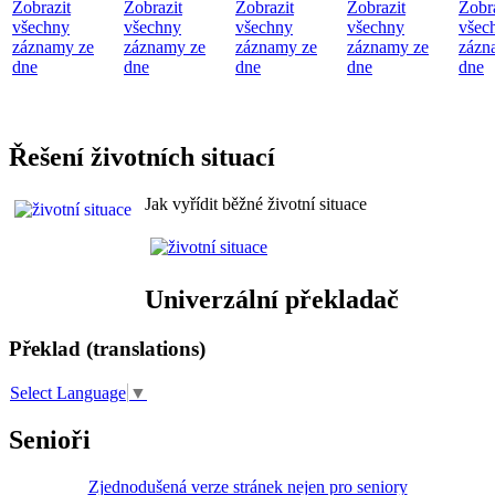
Zobrazit
Zobrazit
Zobrazit
Zobrazit
Zobr
všechny
všechny
všechny
všechny
všec
záznamy ze
záznamy ze
záznamy ze
záznamy ze
zázn
dne
dne
dne
dne
dne
Řešení životních situací
Jak vyřídit běžné životní situace
Univerzální překladač
Překlad (translations)
Select Language
▼
Senioři
Zjednodušená verze stránek nejen pro seniory