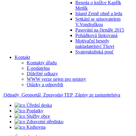
Beseda o knížce Kapřík
Metlík
Island Země ohně a ledu
Setkání se spisovatelem
V.Vondruškou
Pasování na čtenáře 2015
Pohádková šipkovaná
Motivační besedy
nakladatelství Thovt
Svatojakubská pouť
Kontakt
Kontakty úřadu
E-podatelna
Důležité odkazy
WWW verze nejen pro seniory
Otázky a odpovědi
Odpady
Geoportál
Zpravodaj TEP
Zápisy ze zastupitelstva
Úřední deska
Poplatky
Služby obce
Zdravotní středisko
Knihovna