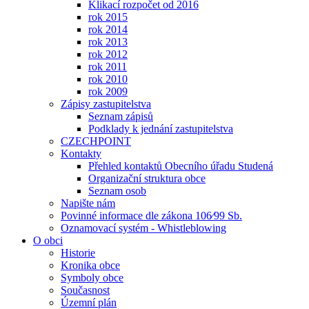
Klikací rozpočet od 2016
rok 2015
rok 2014
rok 2013
rok 2012
rok 2011
rok 2010
rok 2009
Zápisy zastupitelstva
Seznam zápisů
Podklady k jednání zastupitelstva
CZECHPOINT
Kontakty
Přehled kontaktů Obecního úřadu Studená
Organizační struktura obce
Seznam osob
Napište nám
Povinné informace dle zákona 106⁄99 Sb.
Oznamovací systém - Whistleblowing
O obci
Historie
Kronika obce
Symboly obce
Současnost
Územní plán