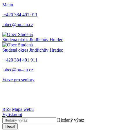
Menu
+420 384 401 911
obec@ou-stu.cz
Studená
okres Jindřichův Hradec
Studená
okres Jindřichův Hradec
+420 384 401 911
obec@ou-stu.cz
Verze pro seniory
RSS
Mapa webu
Vytisknout
Hledaný výraz
Hledat