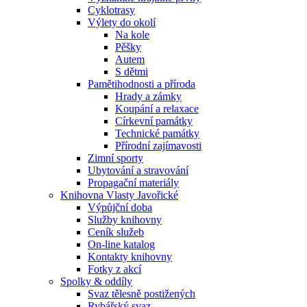
Cyklotrasy
Výlety do okolí
Na kole
Pěšky
Autem
S dětmi
Pamětihodnosti a příroda
Hrady a zámky
Koupání a relaxace
Církevní památky
Technické památky
Přírodní zajímavosti
Zimní sporty
Ubytování a stravování
Propagační materiály
Knihovna Vlasty Javořické
Výpůjční doba
Služby knihovny
Ceník služeb
On-line katalog
Kontakty knihovny
Fotky z akcí
Spolky & oddíly
Svaz tělesně postižených
Rybářský svaz