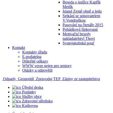
Beseda o knížce Kapřík
Metlík
Island Země ohně a ledu
Setkání se spisovatelem
V.Vondruškou
Pasování na čtenáře 2015
Pohádková šipkovaná
Motivační besedy
nakladatelství Thovt
Svatojakubská pouť
Kontakt
Kontakty úřadu
E-podatelna
Důležité odkazy
WWW verze nejen pro seniory
Otázky a odpovědi
Odpady
Geoportál
Zpravodaj TEP
Zápisy ze zastupitelstva
Úřední deska
Poplatky
Služby obce
Zdravotní středisko
Knihovna