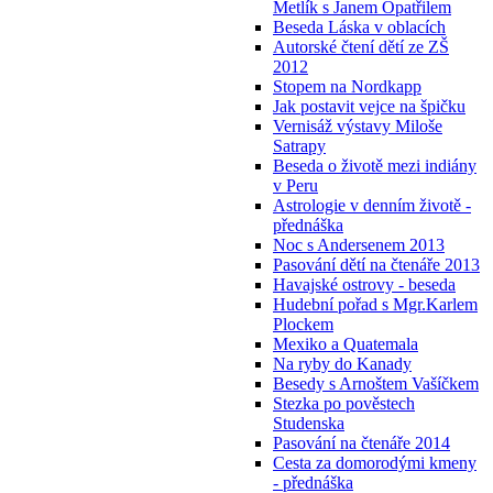
Metlík s Janem Opatřilem
Beseda Láska v oblacích
Autorské čtení dětí ze ZŠ
2012
Stopem na Nordkapp
Jak postavit vejce na špičku
Vernisáž výstavy Miloše
Satrapy
Beseda o životě mezi indiány
v Peru
Astrologie v denním životě -
přednáška
Noc s Andersenem 2013
Pasování dětí na čtenáře 2013
Havajské ostrovy - beseda
Hudební pořad s Mgr.Karlem
Plockem
Mexiko a Quatemala
Na ryby do Kanady
Besedy s Arnoštem Vašíčkem
Stezka po pověstech
Studenska
Pasování na čtenáře 2014
Cesta za domorodými kmeny
- přednáška