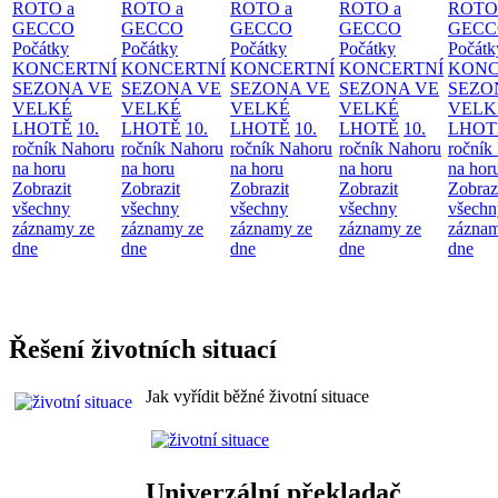
ROTO a
ROTO a
ROTO a
ROTO a
ROTO
GECCO
GECCO
GECCO
GECCO
GECC
Počátky
Počátky
Počátky
Počátky
Počátk
KONCERTNÍ
KONCERTNÍ
KONCERTNÍ
KONCERTNÍ
KONC
SEZONA VE
SEZONA VE
SEZONA VE
SEZONA VE
SEZO
VELKÉ
VELKÉ
VELKÉ
VELKÉ
VELK
LHOTĚ
10.
LHOTĚ
10.
LHOTĚ
10.
LHOTĚ
10.
LHOT
ročník Nahoru
ročník Nahoru
ročník Nahoru
ročník Nahoru
ročník
na horu
na horu
na horu
na horu
na hor
Zobrazit
Zobrazit
Zobrazit
Zobrazit
Zobraz
všechny
všechny
všechny
všechny
všechn
záznamy ze
záznamy ze
záznamy ze
záznamy ze
záznam
dne
dne
dne
dne
dne
Řešení životních situací
Jak vyřídit běžné životní situace
Univerzální překladač