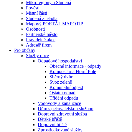
Mikroregiony a Studená
Pověsti
Místní části
Studená z letadla
Mapový PORTÁL MAPOTIP
Osobnosti
Partnerské město
Pravidelné akce
Adresář firem
Pro občany
Služby obce
Odpadové hospodářství
Obecné informace - odpady
Kompostárna Horní Pole
Sběrný dvůr
Svoz zeleně
Komunální odpad
Ostatní odpad
Třídění odpadu
Vodovody a kanalizace
Dům s pečovatelskou službou
Dopravní zdravotní služba
Dětské hřiště
Dopravní hřiště
Zprostředkované služby