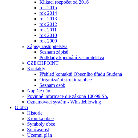
Klikací rozpočet od 2016
rok 2015
rok 2014
rok 2013
rok 2012
rok 2011
rok 2010
rok 2009
Zápisy zastupitelstva
Seznam zápisů
Podklady k jednání zastupitelstva
CZECHPOINT
Kontakty
Přehled kontaktů Obecního úřadu Studená
Organizační struktura obce
Seznam osob
Napište nám
Povinné informace dle zákona 106⁄99 Sb.
Oznamovací systém - Whistleblowing
O obci
Historie
Kronika obce
Symboly obce
Současnost
Územní plán