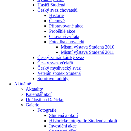
Hasiči Studená
Český svaz chovatelů
Historie
Členové
Připravované akce
Proběhlé akce
Chovaná zvířata
Fotoalba chovatelů
Místní výstava Studená 2010
Místní výstava Studená 2011
Český zahrádkářský svaz
Český svaz včelařů
Český myslivecký svaz
Veterán spolek Studená
Sportovní oddíly
Aktuálně
Aktuality
Kalendář akcí
Události na Dačicku
Galerie
Fotografie
Studená a okolí
Historické fotografie Studené a okolí
Investiční akce