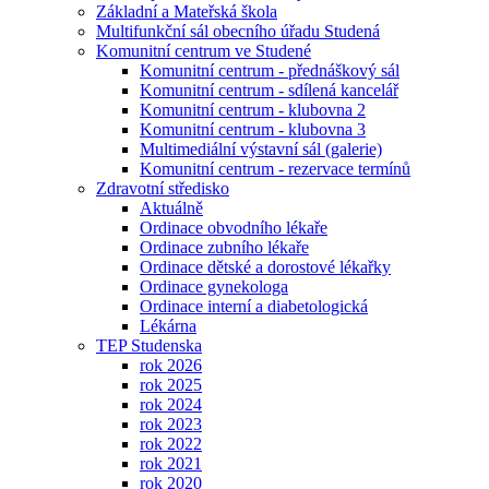
Základní a Mateřská škola
Multifunkční sál obecního úřadu Studená
Komunitní centrum ve Studené
Komunitní centrum - přednáškový sál
Komunitní centrum - sdílená kancelář
Komunitní centrum - klubovna 2
Komunitní centrum - klubovna 3
Multimediální výstavní sál (galerie)
Komunitní centrum - rezervace termínů
Zdravotní středisko
Aktuálně
Ordinace obvodního lékaře
Ordinace zubního lékaře
Ordinace dětské a dorostové lékařky
Ordinace gynekologa
Ordinace interní a diabetologická
Lékárna
TEP Studenska
rok 2026
rok 2025
rok 2024
rok 2023
rok 2022
rok 2021
rok 2020