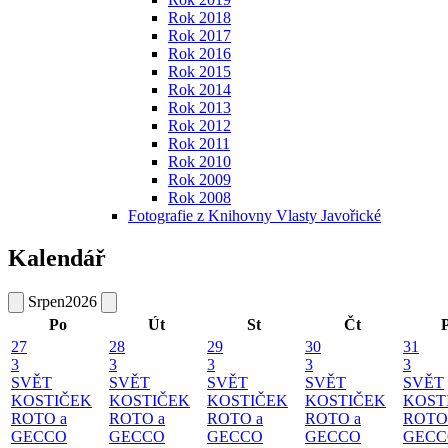
Rok 2018
Rok 2017
Rok 2016
Rok 2015
Rok 2014
Rok 2013
Rok 2012
Rok 2011
Rok 2010
Rok 2009
Rok 2008
Fotografie z Knihovny Vlasty Javořické
Kalendář
Srpen
2026
Po
Út
St
Čt
27
28
29
30
31
3
3
3
3
3
SVĚT
SVĚT
SVĚT
SVĚT
SVĚT
KOSTIČEK
KOSTIČEK
KOSTIČEK
KOSTIČEK
KOST
ROTO a
ROTO a
ROTO a
ROTO a
ROTO
GECCO
GECCO
GECCO
GECCO
GECC