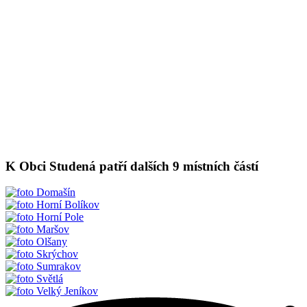
K Obci Studená patří dalších 9 místních částí
Domašín
Horní Bolíkov
Horní Pole
Maršov
Olšany
Skrýchov
Sumrakov
Světlá
Velký Jeníkov