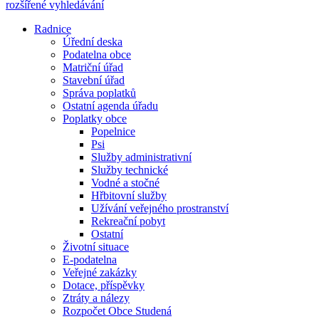
rozšířené vyhledávání
Radnice
Úřední deska
Podatelna obce
Matriční úřad
Stavební úřad
Správa poplatků
Ostatní agenda úřadu
Poplatky obce
Popelnice
Psi
Služby administrativní
Služby technické
Vodné a stočné
Hřbitovní služby
Užívání veřejného prostranství
Rekreační pobyt
Ostatní
Životní situace
E-podatelna
Veřejné zakázky
Dotace, příspěvky
Ztráty a nálezy
Rozpočet Obce Studená