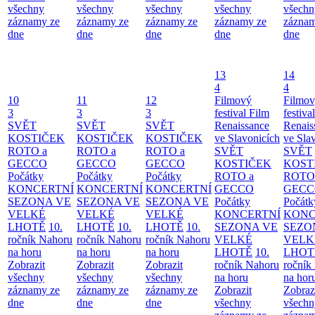
všechny
všechny
všechny
všechny
všechn
záznamy ze
záznamy ze
záznamy ze
záznamy ze
záznam
dne
dne
dne
dne
dne
13
14
4
4
10
11
12
Filmový
Filmo
3
3
3
festival Film
festiva
SVĚT
SVĚT
SVĚT
Renaissance
Renais
KOSTIČEK
KOSTIČEK
KOSTIČEK
ve Slavonicích
ve Sla
ROTO a
ROTO a
ROTO a
SVĚT
SVĚT
GECCO
GECCO
GECCO
KOSTIČEK
KOST
Počátky
Počátky
Počátky
ROTO a
ROTO
KONCERTNÍ
KONCERTNÍ
KONCERTNÍ
GECCO
GECC
SEZONA VE
SEZONA VE
SEZONA VE
Počátky
Počátk
VELKÉ
VELKÉ
VELKÉ
KONCERTNÍ
KONC
LHOTĚ
10.
LHOTĚ
10.
LHOTĚ
10.
SEZONA VE
SEZO
ročník Nahoru
ročník Nahoru
ročník Nahoru
VELKÉ
VELK
na horu
na horu
na horu
LHOTĚ
10.
LHOT
Zobrazit
Zobrazit
Zobrazit
ročník Nahoru
ročník
všechny
všechny
všechny
na horu
na hor
záznamy ze
záznamy ze
záznamy ze
Zobrazit
Zobraz
dne
dne
dne
všechny
všechn