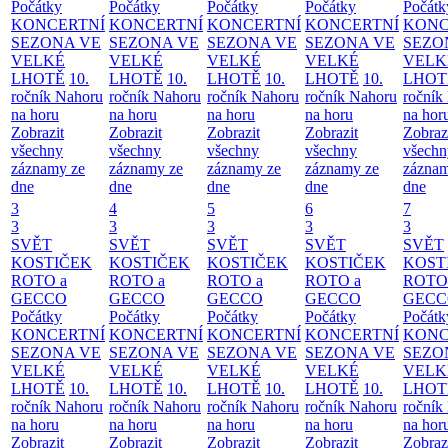
Počátky
Počátky
Počátky
Počátky
Počátk
KONCERTNÍ
KONCERTNÍ
KONCERTNÍ
KONCERTNÍ
KONC
SEZONA VE
SEZONA VE
SEZONA VE
SEZONA VE
SEZO
VELKÉ
VELKÉ
VELKÉ
VELKÉ
VELK
LHOTĚ
10.
LHOTĚ
10.
LHOTĚ
10.
LHOTĚ
10.
LHOT
ročník Nahoru
ročník Nahoru
ročník Nahoru
ročník Nahoru
ročník
na horu
na horu
na horu
na horu
na hor
Zobrazit
Zobrazit
Zobrazit
Zobrazit
Zobraz
všechny
všechny
všechny
všechny
všechn
záznamy ze
záznamy ze
záznamy ze
záznamy ze
záznam
dne
dne
dne
dne
dne
3
4
5
6
7
3
3
3
3
3
SVĚT
SVĚT
SVĚT
SVĚT
SVĚT
KOSTIČEK
KOSTIČEK
KOSTIČEK
KOSTIČEK
KOST
ROTO a
ROTO a
ROTO a
ROTO a
ROTO
GECCO
GECCO
GECCO
GECCO
GECC
Počátky
Počátky
Počátky
Počátky
Počátk
KONCERTNÍ
KONCERTNÍ
KONCERTNÍ
KONCERTNÍ
KONC
SEZONA VE
SEZONA VE
SEZONA VE
SEZONA VE
SEZO
VELKÉ
VELKÉ
VELKÉ
VELKÉ
VELK
LHOTĚ
10.
LHOTĚ
10.
LHOTĚ
10.
LHOTĚ
10.
LHOT
ročník Nahoru
ročník Nahoru
ročník Nahoru
ročník Nahoru
ročník
na horu
na horu
na horu
na horu
na hor
Zobrazit
Zobrazit
Zobrazit
Zobrazit
Zobraz