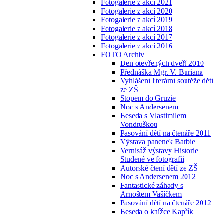
Fotogalerie z akcí 2021
Fotogalerie z akcí 2020
Fotogalerie z akcí 2019
Fotogalerie z akcí 2018
Fotogalerie z akcí 2017
Fotogalerie z akcí 2016
FOTO Archiv
Den otevřených dveří 2010
Přednáška Mgr. V. Buriana
Vyhlášení literární soutěže dětí
ze ZŠ
Stopem do Gruzie
Noc s Andersenem
Beseda s Vlastimilem
Vondruškou
Pasování dětí na čtenáře 2011
Výstava panenek Barbie
Vernisáž výstavy Historie
Studené ve fotografii
Autorské čtení dětí ze ZŠ
Noc s Andersenem 2012
Fantastické záhady s
Arnoštem Vašíčkem
Pasování dětí na čtenáře 2012
Beseda o knížce Kapřík