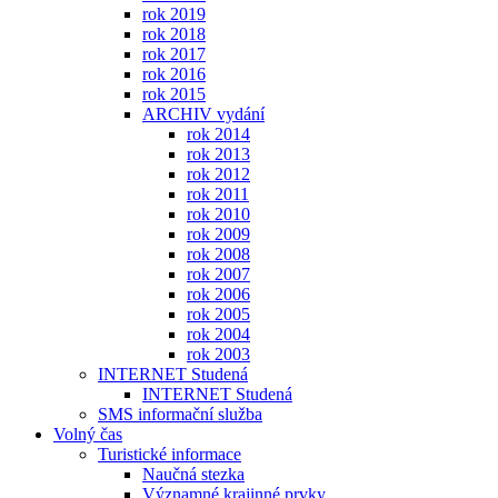
rok 2019
rok 2018
rok 2017
rok 2016
rok 2015
ARCHIV vydání
rok 2014
rok 2013
rok 2012
rok 2011
rok 2010
rok 2009
rok 2008
rok 2007
rok 2006
rok 2005
rok 2004
rok 2003
INTERNET Studená
INTERNET Studená
SMS informační služba
Volný čas
Turistické informace
Naučná stezka
Významné krajinné prvky