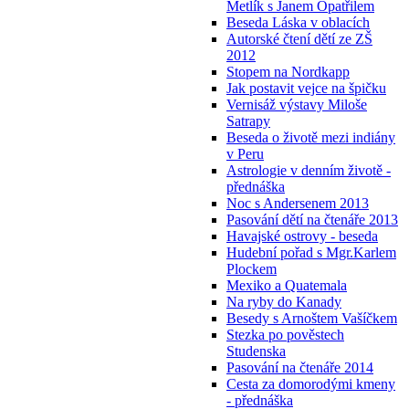
Metlík s Janem Opatřilem
Beseda Láska v oblacích
Autorské čtení dětí ze ZŠ
2012
Stopem na Nordkapp
Jak postavit vejce na špičku
Vernisáž výstavy Miloše
Satrapy
Beseda o životě mezi indiány
v Peru
Astrologie v denním životě -
přednáška
Noc s Andersenem 2013
Pasování dětí na čtenáře 2013
Havajské ostrovy - beseda
Hudební pořad s Mgr.Karlem
Plockem
Mexiko a Quatemala
Na ryby do Kanady
Besedy s Arnoštem Vašíčkem
Stezka po pověstech
Studenska
Pasování na čtenáře 2014
Cesta za domorodými kmeny
- přednáška