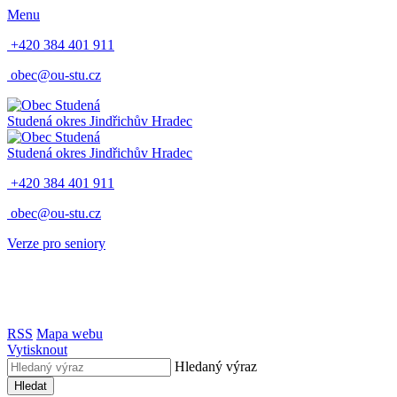
Menu
+420 384 401 911
obec@ou-stu.cz
Studená
okres Jindřichův Hradec
Studená
okres Jindřichův Hradec
+420 384 401 911
obec@ou-stu.cz
Verze pro seniory
RSS
Mapa webu
Vytisknout
Hledaný výraz
Hledat