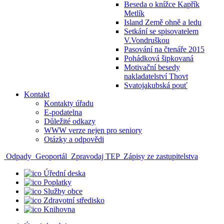
Beseda o knížce Kapřík
Metlík
Island Země ohně a ledu
Setkání se spisovatelem
V.Vondruškou
Pasování na čtenáře 2015
Pohádková šipkovaná
Motivační besedy
nakladatelství Thovt
Svatojakubská pouť
Kontakt
Kontakty úřadu
E-podatelna
Důležité odkazy
WWW verze nejen pro seniory
Otázky a odpovědi
Odpady
Geoportál
Zpravodaj TEP
Zápisy ze zastupitelstva
Úřední deska
Poplatky
Služby obce
Zdravotní středisko
Knihovna