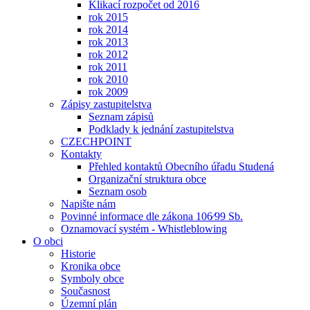
Klikací rozpočet od 2016
rok 2015
rok 2014
rok 2013
rok 2012
rok 2011
rok 2010
rok 2009
Zápisy zastupitelstva
Seznam zápisů
Podklady k jednání zastupitelstva
CZECHPOINT
Kontakty
Přehled kontaktů Obecního úřadu Studená
Organizační struktura obce
Seznam osob
Napište nám
Povinné informace dle zákona 106⁄99 Sb.
Oznamovací systém - Whistleblowing
O obci
Historie
Kronika obce
Symboly obce
Současnost
Územní plán