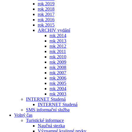
rok 2019
rok 2018
rok 2017
rok 2016
rok 2015
ARCHIV vydání
rok 2014
rok 2013
rok 2012
rok 2011
rok 2010
rok 2009
rok 2008
rok 2007
rok 2006
rok 2005
rok 2004
rok 2003
INTERNET Studená
INTERNET Studená
SMS informační služba
Volný čas
Turistické informace
Naučná stezka
Významné krajinné prvky