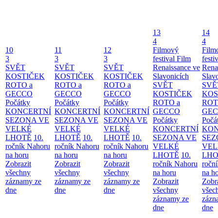
13
14
4
4
10
11
12
Filmový
Film
3
3
3
festival Film
festi
SVĚT
SVĚT
SVĚT
Renaissance ve
Rena
KOSTIČEK
KOSTIČEK
KOSTIČEK
Slavonicích
Slav
ROTO a
ROTO a
ROTO a
SVĚT
SVĚ
GECCO
GECCO
GECCO
KOSTIČEK
KOS
Počátky
Počátky
Počátky
ROTO a
ROT
KONCERTNÍ
KONCERTNÍ
KONCERTNÍ
GECCO
GE
SEZONA VE
SEZONA VE
SEZONA VE
Počátky
Počá
VELKÉ
VELKÉ
VELKÉ
KONCERTNÍ
KON
LHOTĚ
10.
LHOTĚ
10.
LHOTĚ
10.
SEZONA VE
SEZ
ročník Nahoru
ročník Nahoru
ročník Nahoru
VELKÉ
VEL
na horu
na horu
na horu
LHOTĚ
10.
LHO
Zobrazit
Zobrazit
Zobrazit
ročník Nahoru
ročn
všechny
všechny
všechny
na horu
na h
záznamy ze
záznamy ze
záznamy ze
Zobrazit
Zobr
dne
dne
dne
všechny
všec
záznamy ze
zázn
dne
dne