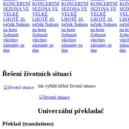
KONCERTNÍ
KONCERTNÍ
KONCERTNÍ
KONCERTNÍ
KON
SEZONA VE
SEZONA VE
SEZONA VE
SEZONA VE
SEZ
VELKÉ
VELKÉ
VELKÉ
VELKÉ
VEL
LHOTĚ
10.
LHOTĚ
10.
LHOTĚ
10.
LHOTĚ
10.
LHO
ročník Nahoru
ročník Nahoru
ročník Nahoru
ročník Nahoru
ročn
na horu
na horu
na horu
na horu
na h
Zobrazit
Zobrazit
Zobrazit
Zobrazit
Zobr
všechny
všechny
všechny
všechny
všec
záznamy ze
záznamy ze
záznamy ze
záznamy ze
zázn
dne
dne
dne
dne
dne
Řešení životních situací
Jak vyřídit běžné životní situace
Univerzální překladač
Překlad (translations)