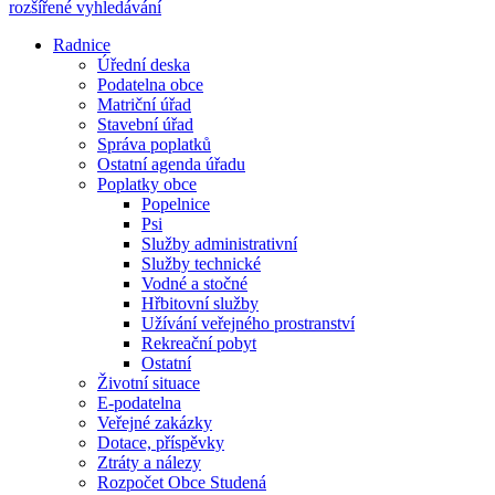
rozšířené vyhledávání
Radnice
Úřední deska
Podatelna obce
Matriční úřad
Stavební úřad
Správa poplatků
Ostatní agenda úřadu
Poplatky obce
Popelnice
Psi
Služby administrativní
Služby technické
Vodné a stočné
Hřbitovní služby
Užívání veřejného prostranství
Rekreační pobyt
Ostatní
Životní situace
E-podatelna
Veřejné zakázky
Dotace, příspěvky
Ztráty a nálezy
Rozpočet Obce Studená