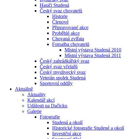
Hasiči Studená
Český svaz chovatelů
Historie
Členové
Připravované akce
Proběhlé akce
Chovaná zvířata
Fotoalba chovatelů
Místní výstava Studená 2010
Místní výstava Studená 2011
Český zahrádkářský svaz
Český svaz včelařů
Český myslivecký svaz
Veterán spolek Studená
Sportovní oddíly
Aktuálně
Aktuality
Kalendář akcí
Události na Dačicku
Galerie
Fotografie
Studená a okolí
Historické fotografie Studené a okolí
Investiční akce