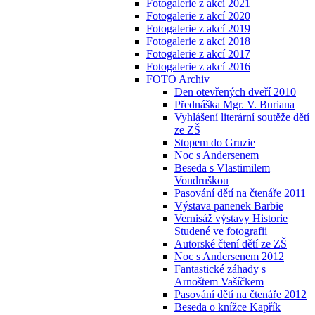
Fotogalerie z akcí 2021
Fotogalerie z akcí 2020
Fotogalerie z akcí 2019
Fotogalerie z akcí 2018
Fotogalerie z akcí 2017
Fotogalerie z akcí 2016
FOTO Archiv
Den otevřených dveří 2010
Přednáška Mgr. V. Buriana
Vyhlášení literární soutěže dětí
ze ZŠ
Stopem do Gruzie
Noc s Andersenem
Beseda s Vlastimilem
Vondruškou
Pasování dětí na čtenáře 2011
Výstava panenek Barbie
Vernisáž výstavy Historie
Studené ve fotografii
Autorské čtení dětí ze ZŠ
Noc s Andersenem 2012
Fantastické záhady s
Arnoštem Vašíčkem
Pasování dětí na čtenáře 2012
Beseda o knížce Kapřík