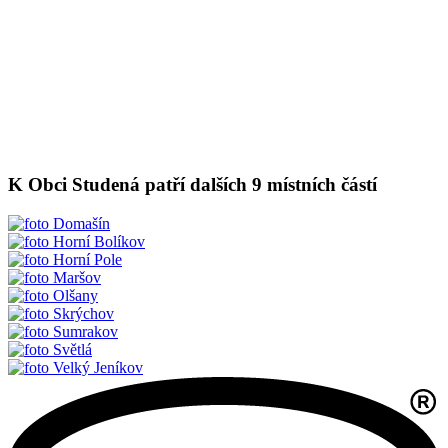
K Obci Studená patří dalších 9 místních částí
Domašín
Horní Bolíkov
Horní Pole
Maršov
Olšany
Skrýchov
Sumrakov
Světlá
Velký Jeníkov