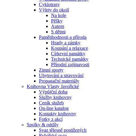
Cyklotrasy
Výlety do okolí
Na kole
Pěšky
Autem
S dětmi
Pamětihodnosti a příroda
Hrady a zámky
Koupání a relaxace
Církevní památky
Technické památky
Přírodní zajímavosti
Zimní sporty
Ubytování a stravování
Propagační materiály
Knihovna Vlasty Javořické
Výpůjční doba
Služby knihovny
Ceník služeb
On-line katalog
Kontakty knihovny
Fotky z akcí
Spolky & oddíly
Svaz tělesně postižených
Rybářský svaz