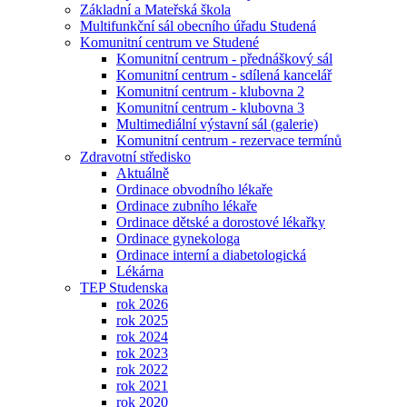
Základní a Mateřská škola
Multifunkční sál obecního úřadu Studená
Komunitní centrum ve Studené
Komunitní centrum - přednáškový sál
Komunitní centrum - sdílená kancelář
Komunitní centrum - klubovna 2
Komunitní centrum - klubovna 3
Multimediální výstavní sál (galerie)
Komunitní centrum - rezervace termínů
Zdravotní středisko
Aktuálně
Ordinace obvodního lékaře
Ordinace zubního lékaře
Ordinace dětské a dorostové lékařky
Ordinace gynekologa
Ordinace interní a diabetologická
Lékárna
TEP Studenska
rok 2026
rok 2025
rok 2024
rok 2023
rok 2022
rok 2021
rok 2020