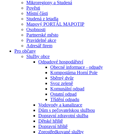
Mikroregiony a Studená
Pověsti
Místní části
Studená z letadla
Mapový PORTÁL MAPOTIP
Osobnosti
Partnerské město
Pravidelné akce
Adresář firem
Pro občany
Služby obce
Odpadové hospodářství
Obecné informace - odpady
Kompostárna Horní Pole
Sběrný dvůr
Svoz zeleně
Komunální odpad
Ostatní odpad
Třídění odpadu
Vodovody a kanalizace
Dům s pečovatelskou službou
Dopravní zdravotní služba
Dětské hřiště
Dopravní hřiště
Zprostředkované služby