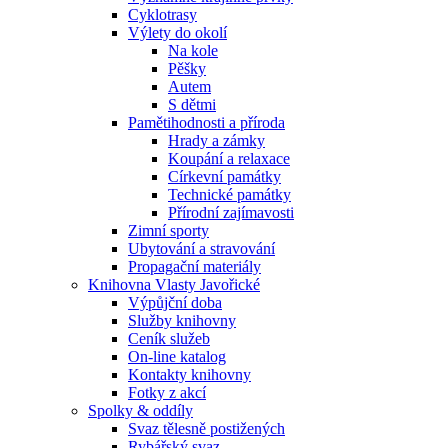
Cyklotrasy
Výlety do okolí
Na kole
Pěšky
Autem
S dětmi
Pamětihodnosti a příroda
Hrady a zámky
Koupání a relaxace
Církevní památky
Technické památky
Přírodní zajímavosti
Zimní sporty
Ubytování a stravování
Propagační materiály
Knihovna Vlasty Javořické
Výpůjční doba
Služby knihovny
Ceník služeb
On-line katalog
Kontakty knihovny
Fotky z akcí
Spolky & oddíly
Svaz tělesně postižených
Rybářský svaz