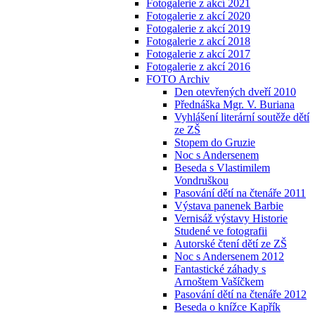
Fotogalerie z akcí 2021
Fotogalerie z akcí 2020
Fotogalerie z akcí 2019
Fotogalerie z akcí 2018
Fotogalerie z akcí 2017
Fotogalerie z akcí 2016
FOTO Archiv
Den otevřených dveří 2010
Přednáška Mgr. V. Buriana
Vyhlášení literární soutěže dětí
ze ZŠ
Stopem do Gruzie
Noc s Andersenem
Beseda s Vlastimilem
Vondruškou
Pasování dětí na čtenáře 2011
Výstava panenek Barbie
Vernisáž výstavy Historie
Studené ve fotografii
Autorské čtení dětí ze ZŠ
Noc s Andersenem 2012
Fantastické záhady s
Arnoštem Vašíčkem
Pasování dětí na čtenáře 2012
Beseda o knížce Kapřík