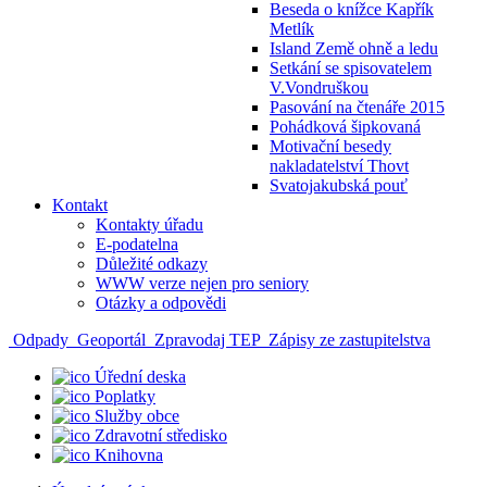
Beseda o knížce Kapřík
Metlík
Island Země ohně a ledu
Setkání se spisovatelem
V.Vondruškou
Pasování na čtenáře 2015
Pohádková šipkovaná
Motivační besedy
nakladatelství Thovt
Svatojakubská pouť
Kontakt
Kontakty úřadu
E-podatelna
Důležité odkazy
WWW verze nejen pro seniory
Otázky a odpovědi
Odpady
Geoportál
Zpravodaj TEP
Zápisy ze zastupitelstva
Úřední deska
Poplatky
Služby obce
Zdravotní středisko
Knihovna