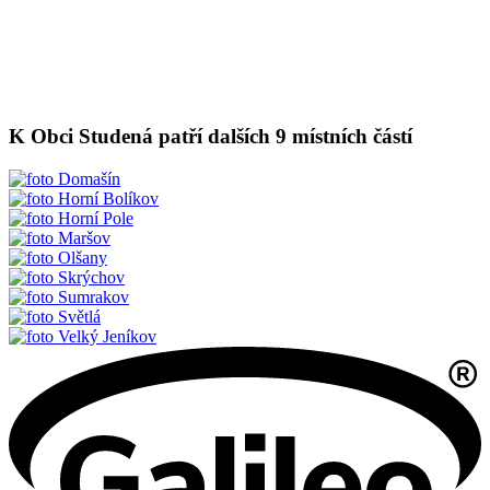
K Obci Studená patří dalších 9 místních částí
Domašín
Horní Bolíkov
Horní Pole
Maršov
Olšany
Skrýchov
Sumrakov
Světlá
Velký Jeníkov