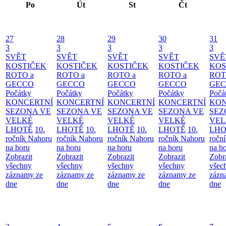
Po
Út
St
Čt
27
28
29
30
31
3
3
3
3
3
SVĚT
SVĚT
SVĚT
SVĚT
SVĚ
KOSTIČEK
KOSTIČEK
KOSTIČEK
KOSTIČEK
KOS
ROTO a
ROTO a
ROTO a
ROTO a
ROT
GECCO
GECCO
GECCO
GECCO
GE
Počátky
Počátky
Počátky
Počátky
Počá
KONCERTNÍ
KONCERTNÍ
KONCERTNÍ
KONCERTNÍ
KON
SEZONA VE
SEZONA VE
SEZONA VE
SEZONA VE
SEZ
VELKÉ
VELKÉ
VELKÉ
VELKÉ
VEL
LHOTĚ
10.
LHOTĚ
10.
LHOTĚ
10.
LHOTĚ
10.
LHO
ročník Nahoru
ročník Nahoru
ročník Nahoru
ročník Nahoru
ročn
na horu
na horu
na horu
na horu
na h
Zobrazit
Zobrazit
Zobrazit
Zobrazit
Zobr
všechny
všechny
všechny
všechny
všec
záznamy ze
záznamy ze
záznamy ze
záznamy ze
zázn
dne
dne
dne
dne
dne