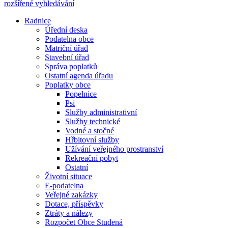
rozšířené vyhledávání
Radnice
Úřední deska
Podatelna obce
Matriční úřad
Stavební úřad
Správa poplatků
Ostatní agenda úřadu
Poplatky obce
Popelnice
Psi
Služby administrativní
Služby technické
Vodné a stočné
Hřbitovní služby
Užívání veřejného prostranství
Rekreační pobyt
Ostatní
Životní situace
E-podatelna
Veřejné zakázky
Dotace, příspěvky
Ztráty a nálezy
Rozpočet Obce Studená