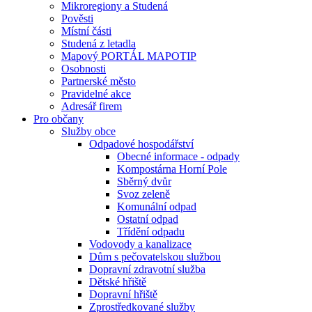
Mikroregiony a Studená
Pověsti
Místní části
Studená z letadla
Mapový PORTÁL MAPOTIP
Osobnosti
Partnerské město
Pravidelné akce
Adresář firem
Pro občany
Služby obce
Odpadové hospodářství
Obecné informace - odpady
Kompostárna Horní Pole
Sběrný dvůr
Svoz zeleně
Komunální odpad
Ostatní odpad
Třídění odpadu
Vodovody a kanalizace
Dům s pečovatelskou službou
Dopravní zdravotní služba
Dětské hřiště
Dopravní hřiště
Zprostředkované služby