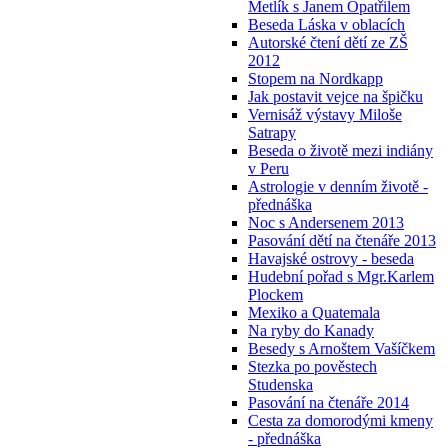
Metlík s Janem Opatřilem
Beseda Láska v oblacích
Autorské čtení dětí ze ZŠ
2012
Stopem na Nordkapp
Jak postavit vejce na špičku
Vernisáž výstavy Miloše
Satrapy
Beseda o životě mezi indiány
v Peru
Astrologie v denním životě -
přednáška
Noc s Andersenem 2013
Pasování dětí na čtenáře 2013
Havajské ostrovy - beseda
Hudební pořad s Mgr.Karlem
Plockem
Mexiko a Quatemala
Na ryby do Kanady
Besedy s Arnoštem Vašíčkem
Stezka po pověstech
Studenska
Pasování na čtenáře 2014
Cesta za domorodými kmeny
- přednáška