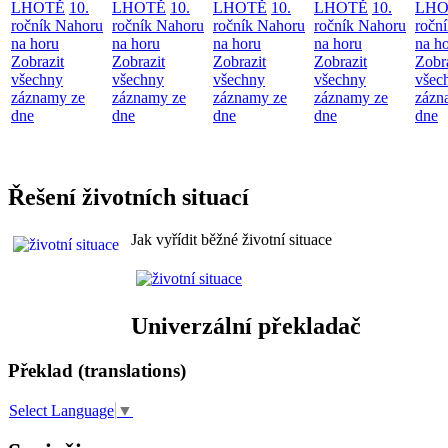
LHOTĚ
10.
LHOTĚ
10.
LHOTĚ
10.
LHOTĚ
10.
LHO
ročník Nahoru
ročník Nahoru
ročník Nahoru
ročník Nahoru
ročn
na horu
na horu
na horu
na horu
na h
Zobrazit
Zobrazit
Zobrazit
Zobrazit
Zobr
všechny
všechny
všechny
všechny
všec
záznamy ze
záznamy ze
záznamy ze
záznamy ze
zázn
dne
dne
dne
dne
dne
Řešení životních situací
Jak vyřídit běžné životní situace
Univerzální překladač
Překlad (translations)
Select Language
▼