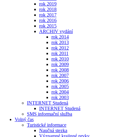
rok 2019
rok 2018
rok 2017
rok 2016
rok 2015
ARCHIV vydání
rok 2014
rok 2013
rok 2012
rok 2011
rok 2010
rok 2009
rok 2008
rok 2007
rok 2006
rok 2005
rok 2004
rok 2003
INTERNET Studená
INTERNET Studená
SMS informační služba
Volný čas
Turistické informace
Naučná stezka
Významné krajinné prvky