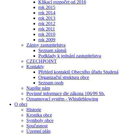
Klikací rozpočet od 2016
rok 2015
rok 2014
rok 2013
rok 2012
rok 2011
rok 2010
rok 2009
Zápisy zastupitelstva
Seznam zápisů
Podklady k jednání zastupitelstva
CZECHPOINT
Kontakty
Přehled kontaktů Obecního úřadu Studená
Organizační struktura obce
Seznam osob
Napište nám
Povinné informace dle zákona 106⁄99 Sb.
Oznamovací systém - Whistleblowing
O obci
Historie
Kronika obce
Symboly obce
Současnost
Územní plán