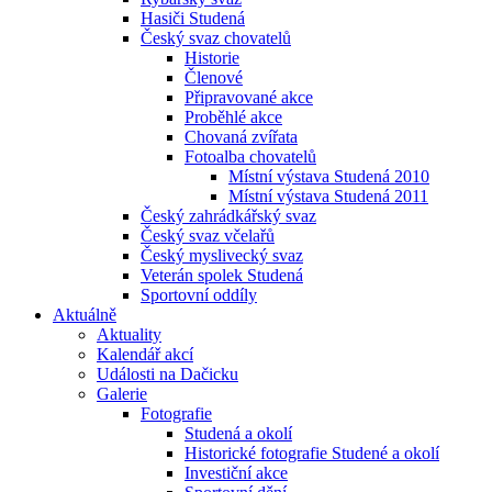
Hasiči Studená
Český svaz chovatelů
Historie
Členové
Připravované akce
Proběhlé akce
Chovaná zvířata
Fotoalba chovatelů
Místní výstava Studená 2010
Místní výstava Studená 2011
Český zahrádkářský svaz
Český svaz včelařů
Český myslivecký svaz
Veterán spolek Studená
Sportovní oddíly
Aktuálně
Aktuality
Kalendář akcí
Události na Dačicku
Galerie
Fotografie
Studená a okolí
Historické fotografie Studené a okolí
Investiční akce