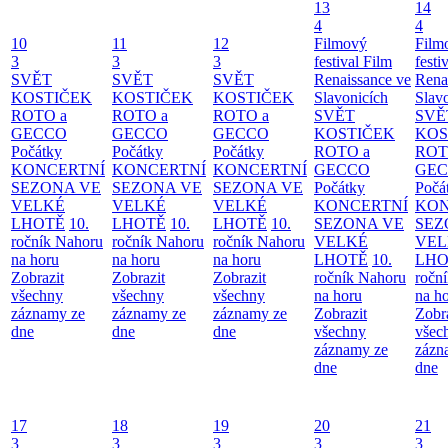
13
14
4
4
10
11
12
Filmový
Film
3
3
3
festival Film
festi
SVĚT
SVĚT
SVĚT
Renaissance ve
Rena
KOSTIČEK
KOSTIČEK
KOSTIČEK
Slavonicích
Slav
ROTO a
ROTO a
ROTO a
SVĚT
SVĚ
GECCO
GECCO
GECCO
KOSTIČEK
KOS
Počátky
Počátky
Počátky
ROTO a
ROT
KONCERTNÍ
KONCERTNÍ
KONCERTNÍ
GECCO
GE
SEZONA VE
SEZONA VE
SEZONA VE
Počátky
Počá
VELKÉ
VELKÉ
VELKÉ
KONCERTNÍ
KON
LHOTĚ
10.
LHOTĚ
10.
LHOTĚ
10.
SEZONA VE
SEZ
ročník Nahoru
ročník Nahoru
ročník Nahoru
VELKÉ
VEL
na horu
na horu
na horu
LHOTĚ
10.
LHO
Zobrazit
Zobrazit
Zobrazit
ročník Nahoru
ročn
všechny
všechny
všechny
na horu
na h
záznamy ze
záznamy ze
záznamy ze
Zobrazit
Zobr
dne
dne
dne
všechny
všec
záznamy ze
zázn
dne
dne
17
18
19
20
21
3
3
3
3
3