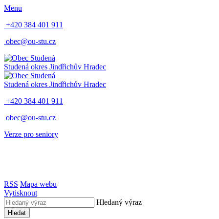
Menu
+420 384 401 911
obec@ou-stu.cz
Studená
okres Jindřichův Hradec
Studená
okres Jindřichův Hradec
+420 384 401 911
obec@ou-stu.cz
Verze pro seniory
RSS
Mapa webu
Vytisknout
Hledaný výraz
Hledat