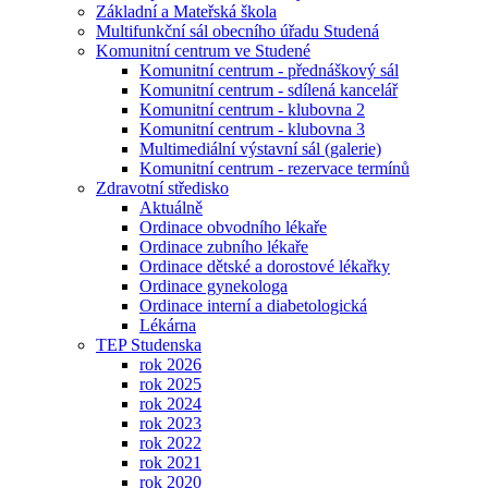
Základní a Mateřská škola
Multifunkční sál obecního úřadu Studená
Komunitní centrum ve Studené
Komunitní centrum - přednáškový sál
Komunitní centrum - sdílená kancelář
Komunitní centrum - klubovna 2
Komunitní centrum - klubovna 3
Multimediální výstavní sál (galerie)
Komunitní centrum - rezervace termínů
Zdravotní středisko
Aktuálně
Ordinace obvodního lékaře
Ordinace zubního lékaře
Ordinace dětské a dorostové lékařky
Ordinace gynekologa
Ordinace interní a diabetologická
Lékárna
TEP Studenska
rok 2026
rok 2025
rok 2024
rok 2023
rok 2022
rok 2021
rok 2020