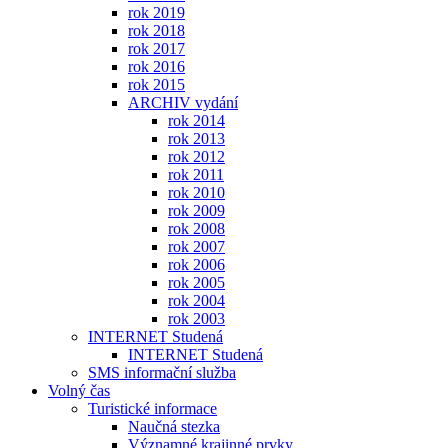
rok 2019
rok 2018
rok 2017
rok 2016
rok 2015
ARCHIV vydání
rok 2014
rok 2013
rok 2012
rok 2011
rok 2010
rok 2009
rok 2008
rok 2007
rok 2006
rok 2005
rok 2004
rok 2003
INTERNET Studená
INTERNET Studená
SMS informační služba
Volný čas
Turistické informace
Naučná stezka
Významné krajinné prvky