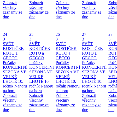
Zobrazit
Zobrazit
Zobrazit
Zobrazit
Zobr
všechny
všechny
všechny
všechny
všec
záznamy ze
záznamy ze
záznamy ze
záznamy ze
zázn
dne
dne
dne
dne
dne
24
25
26
27
28
3
3
3
3
3
SVĚT
SVĚT
SVĚT
SVĚT
SVĚ
KOSTIČEK
KOSTIČEK
KOSTIČEK
KOSTIČEK
KOS
ROTO a
ROTO a
ROTO a
ROTO a
ROT
GECCO
GECCO
GECCO
GECCO
GE
Počátky
Počátky
Počátky
Počátky
Počá
KONCERTNÍ
KONCERTNÍ
KONCERTNÍ
KONCERTNÍ
KON
SEZONA VE
SEZONA VE
SEZONA VE
SEZONA VE
SEZ
VELKÉ
VELKÉ
VELKÉ
VELKÉ
VEL
LHOTĚ
10.
LHOTĚ
10.
LHOTĚ
10.
LHOTĚ
10.
LHO
ročník Nahoru
ročník Nahoru
ročník Nahoru
ročník Nahoru
ročn
na horu
na horu
na horu
na horu
na h
Zobrazit
Zobrazit
Zobrazit
Zobrazit
Zobr
všechny
všechny
všechny
všechny
všec
záznamy ze
záznamy ze
záznamy ze
záznamy ze
zázn
dne
dne
dne
dne
dne