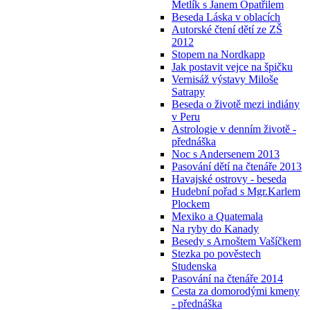
Metlík s Janem Opatřilem
Beseda Láska v oblacích
Autorské čtení dětí ze ZŠ
2012
Stopem na Nordkapp
Jak postavit vejce na špičku
Vernisáž výstavy Miloše
Satrapy
Beseda o životě mezi indiány
v Peru
Astrologie v denním životě -
přednáška
Noc s Andersenem 2013
Pasování dětí na čtenáře 2013
Havajské ostrovy - beseda
Hudební pořad s Mgr.Karlem
Plockem
Mexiko a Quatemala
Na ryby do Kanady
Besedy s Arnoštem Vašíčkem
Stezka po pověstech
Studenska
Pasování na čtenáře 2014
Cesta za domorodými kmeny
- přednáška