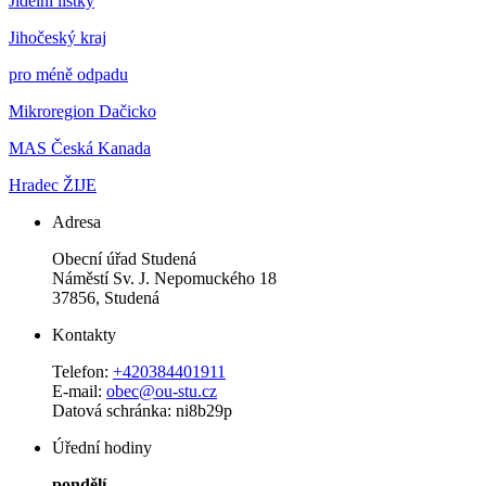
Jídelní lístky
Jihočeský kraj
pro méně odpadu
Mikroregion Dačicko
MAS Česká Kanada
Hradec ŽIJE
Adresa
Obecní úřad Studená
Náměstí Sv. J. Nepomuckého 18
37856, Studená
Kontakty
Telefon:
+420384401911
E-mail:
obec@ou-stu.cz
Datová schránka: ni8b29p
Úřední hodiny
pondělí