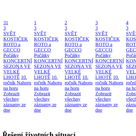
31
1
2
3
4
3
3
3
3
3
SVĚT
SVĚT
SVĚT
SVĚT
SVĚ
KOSTIČEK
KOSTIČEK
KOSTIČEK
KOSTIČEK
KOS
ROTO a
ROTO a
ROTO a
ROTO a
ROT
GECCO
GECCO
GECCO
GECCO
GE
Počátky
Počátky
Počátky
Počátky
Počá
KONCERTNÍ
KONCERTNÍ
KONCERTNÍ
KONCERTNÍ
KON
SEZONA VE
SEZONA VE
SEZONA VE
SEZONA VE
SEZ
VELKÉ
VELKÉ
VELKÉ
VELKÉ
VEL
LHOTĚ
10.
LHOTĚ
10.
LHOTĚ
10.
LHOTĚ
10.
LHO
ročník Nahoru
ročník Nahoru
ročník Nahoru
ročník Nahoru
ročn
na horu
na horu
na horu
na horu
na h
Zobrazit
Zobrazit
Zobrazit
Zobrazit
Zobr
všechny
všechny
všechny
všechny
všec
záznamy ze
záznamy ze
záznamy ze
záznamy ze
zázn
dne
dne
dne
dne
dne
Řešení životních situací