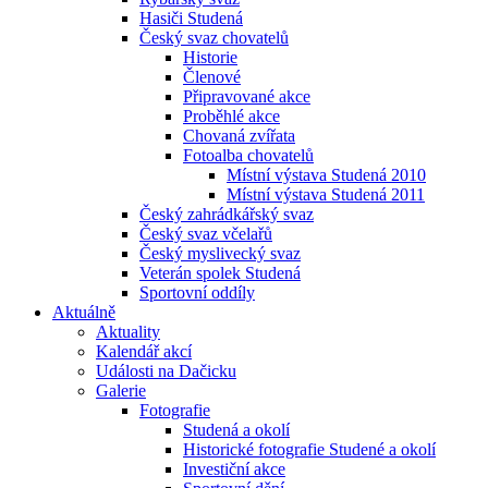
Hasiči Studená
Český svaz chovatelů
Historie
Členové
Připravované akce
Proběhlé akce
Chovaná zvířata
Fotoalba chovatelů
Místní výstava Studená 2010
Místní výstava Studená 2011
Český zahrádkářský svaz
Český svaz včelařů
Český myslivecký svaz
Veterán spolek Studená
Sportovní oddíly
Aktuálně
Aktuality
Kalendář akcí
Události na Dačicku
Galerie
Fotografie
Studená a okolí
Historické fotografie Studené a okolí
Investiční akce