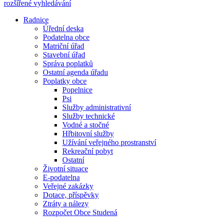
rozšířené vyhledávání
Radnice
Úřední deska
Podatelna obce
Matriční úřad
Stavební úřad
Správa poplatků
Ostatní agenda úřadu
Poplatky obce
Popelnice
Psi
Služby administrativní
Služby technické
Vodné a stočné
Hřbitovní služby
Užívání veřejného prostranství
Rekreační pobyt
Ostatní
Životní situace
E-podatelna
Veřejné zakázky
Dotace, příspěvky
Ztráty a nálezy
Rozpočet Obce Studená