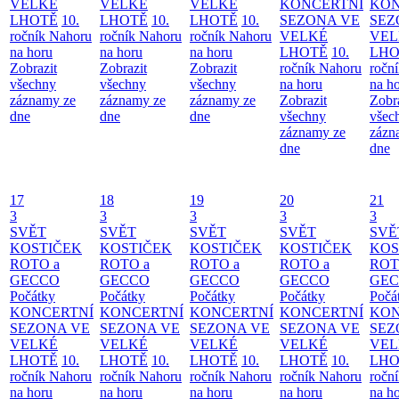
VELKÉ
VELKÉ
VELKÉ
KONCERTNÍ
KON
LHOTĚ
10.
LHOTĚ
10.
LHOTĚ
10.
SEZONA VE
SEZ
ročník Nahoru
ročník Nahoru
ročník Nahoru
VELKÉ
VEL
na horu
na horu
na horu
LHOTĚ
10.
LHO
Zobrazit
Zobrazit
Zobrazit
ročník Nahoru
ročn
všechny
všechny
všechny
na horu
na h
záznamy ze
záznamy ze
záznamy ze
Zobrazit
Zobr
dne
dne
dne
všechny
všec
záznamy ze
zázn
dne
dne
17
18
19
20
21
3
3
3
3
3
SVĚT
SVĚT
SVĚT
SVĚT
SVĚ
KOSTIČEK
KOSTIČEK
KOSTIČEK
KOSTIČEK
KOS
ROTO a
ROTO a
ROTO a
ROTO a
ROT
GECCO
GECCO
GECCO
GECCO
GE
Počátky
Počátky
Počátky
Počátky
Počá
KONCERTNÍ
KONCERTNÍ
KONCERTNÍ
KONCERTNÍ
KON
SEZONA VE
SEZONA VE
SEZONA VE
SEZONA VE
SEZ
VELKÉ
VELKÉ
VELKÉ
VELKÉ
VEL
LHOTĚ
10.
LHOTĚ
10.
LHOTĚ
10.
LHOTĚ
10.
LHO
ročník Nahoru
ročník Nahoru
ročník Nahoru
ročník Nahoru
ročn
na horu
na horu
na horu
na horu
na h