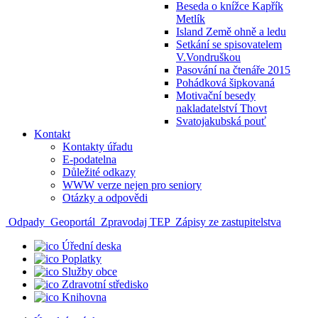
Beseda o knížce Kapřík
Metlík
Island Země ohně a ledu
Setkání se spisovatelem
V.Vondruškou
Pasování na čtenáře 2015
Pohádková šipkovaná
Motivační besedy
nakladatelství Thovt
Svatojakubská pouť
Kontakt
Kontakty úřadu
E-podatelna
Důležité odkazy
WWW verze nejen pro seniory
Otázky a odpovědi
Odpady
Geoportál
Zpravodaj TEP
Zápisy ze zastupitelstva
Úřední deska
Poplatky
Služby obce
Zdravotní středisko
Knihovna