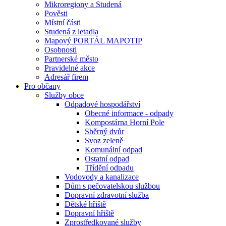
Mikroregiony a Studená
Pověsti
Místní části
Studená z letadla
Mapový PORTÁL MAPOTIP
Osobnosti
Partnerské město
Pravidelné akce
Adresář firem
Pro občany
Služby obce
Odpadové hospodářství
Obecné informace - odpady
Kompostárna Horní Pole
Sběrný dvůr
Svoz zeleně
Komunální odpad
Ostatní odpad
Třídění odpadu
Vodovody a kanalizace
Dům s pečovatelskou službou
Dopravní zdravotní služba
Dětské hřiště
Dopravní hřiště
Zprostředkované služby