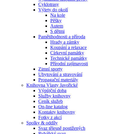
Cyklotrasy
Výlety do okolí
Na kole
Pěšky
Autem
S dětmi
Pamětihodnosti a příroda
Hrady a zámky
Koupání a relaxace
Církevní památky
Technické památky
Přírodní zajímavosti
Zimní sporty
Ubytování a stravování
Propagační materiály
Knihovna Vlasty Javořické
Výpůjční doba
Služby knihovny
Ceník služeb
On-line katalog
Kontakty knihovny
Fotky z akcí
Spolky & oddíly
Svaz tělesně postižených
Rybářský svaz