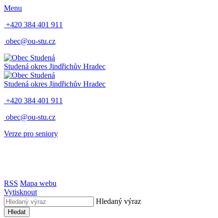
Menu
+420 384 401 911
obec@ou-stu.cz
Studená
okres Jindřichův Hradec
Studená
okres Jindřichův Hradec
+420 384 401 911
obec@ou-stu.cz
Verze pro seniory
RSS
Mapa webu
Vytisknout
Hledaný výraz
Hledat