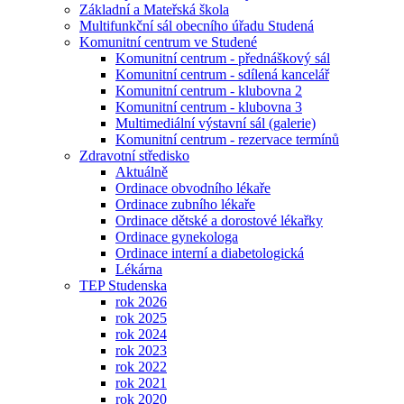
Základní a Mateřská škola
Multifunkční sál obecního úřadu Studená
Komunitní centrum ve Studené
Komunitní centrum - přednáškový sál
Komunitní centrum - sdílená kancelář
Komunitní centrum - klubovna 2
Komunitní centrum - klubovna 3
Multimediální výstavní sál (galerie)
Komunitní centrum - rezervace termínů
Zdravotní středisko
Aktuálně
Ordinace obvodního lékaře
Ordinace zubního lékaře
Ordinace dětské a dorostové lékařky
Ordinace gynekologa
Ordinace interní a diabetologická
Lékárna
TEP Studenska
rok 2026
rok 2025
rok 2024
rok 2023
rok 2022
rok 2021
rok 2020