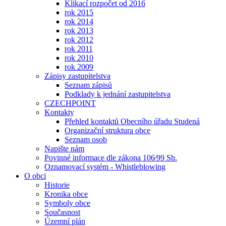
Klikací rozpočet od 2016
rok 2015
rok 2014
rok 2013
rok 2012
rok 2011
rok 2010
rok 2009
Zápisy zastupitelstva
Seznam zápisů
Podklady k jednání zastupitelstva
CZECHPOINT
Kontakty
Přehled kontaktů Obecního úřadu Studená
Organizační struktura obce
Seznam osob
Napište nám
Povinné informace dle zákona 106⁄99 Sb.
Oznamovací systém - Whistleblowing
O obci
Historie
Kronika obce
Symboly obce
Současnost
Územní plán