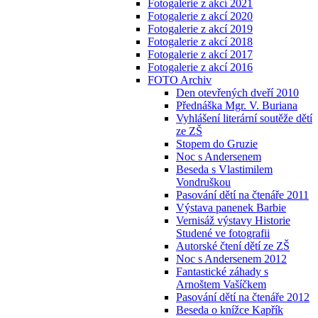
Fotogalerie z akcí 2021
Fotogalerie z akcí 2020
Fotogalerie z akcí 2019
Fotogalerie z akcí 2018
Fotogalerie z akcí 2017
Fotogalerie z akcí 2016
FOTO Archiv
Den otevřených dveří 2010
Přednáška Mgr. V. Buriana
Vyhlášení literární soutěže dětí
ze ZŠ
Stopem do Gruzie
Noc s Andersenem
Beseda s Vlastimilem
Vondruškou
Pasování dětí na čtenáře 2011
Výstava panenek Barbie
Vernisáž výstavy Historie
Studené ve fotografii
Autorské čtení dětí ze ZŠ
Noc s Andersenem 2012
Fantastické záhady s
Arnoštem Vašíčkem
Pasování dětí na čtenáře 2012
Beseda o knížce Kapřík