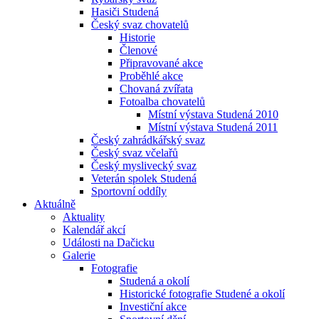
Hasiči Studená
Český svaz chovatelů
Historie
Členové
Připravované akce
Proběhlé akce
Chovaná zvířata
Fotoalba chovatelů
Místní výstava Studená 2010
Místní výstava Studená 2011
Český zahrádkářský svaz
Český svaz včelařů
Český myslivecký svaz
Veterán spolek Studená
Sportovní oddíly
Aktuálně
Aktuality
Kalendář akcí
Události na Dačicku
Galerie
Fotografie
Studená a okolí
Historické fotografie Studené a okolí
Investiční akce