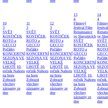
dne
dne
dne
dne
dne
13
14
4
4
10
11
12
Filmový
Filmo
3
3
3
festival Film
festiva
SVĚT
SVĚT
SVĚT
Renaissance
Renais
KOSTIČEK
KOSTIČEK
KOSTIČEK
ve Slavonicích
ve Sla
ROTO a
ROTO a
ROTO a
SVĚT
SVĚT
GECCO
GECCO
GECCO
KOSTIČEK
KOST
Počátky
Počátky
Počátky
ROTO a
ROTO
KONCERTNÍ
KONCERTNÍ
KONCERTNÍ
GECCO
GECC
SEZONA VE
SEZONA VE
SEZONA VE
Počátky
Počátk
VELKÉ
VELKÉ
VELKÉ
KONCERTNÍ
KONC
LHOTĚ
10.
LHOTĚ
10.
LHOTĚ
10.
SEZONA VE
SEZO
ročník Nahoru
ročník Nahoru
ročník Nahoru
VELKÉ
VELK
na horu
na horu
na horu
LHOTĚ
10.
LHOT
Zobrazit
Zobrazit
Zobrazit
ročník Nahoru
ročník
všechny
všechny
všechny
na horu
na hor
záznamy ze
záznamy ze
záznamy ze
Zobrazit
Zobraz
dne
dne
dne
všechny
všechn
záznamy ze
záznam
dne
dne