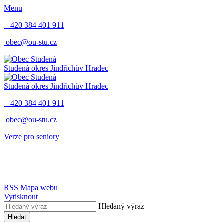
Menu
+420 384 401 911
obec@ou-stu.cz
Studená
okres Jindřichův Hradec
Studená
okres Jindřichův Hradec
+420 384 401 911
obec@ou-stu.cz
Verze pro seniory
RSS
Mapa webu
Vytisknout
Hledaný výraz
Hledat