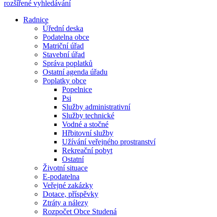
rozšířené vyhledávání
Radnice
Úřední deska
Podatelna obce
Matriční úřad
Stavební úřad
Správa poplatků
Ostatní agenda úřadu
Poplatky obce
Popelnice
Psi
Služby administrativní
Služby technické
Vodné a stočné
Hřbitovní služby
Užívání veřejného prostranství
Rekreační pobyt
Ostatní
Životní situace
E-podatelna
Veřejné zakázky
Dotace, příspěvky
Ztráty a nálezy
Rozpočet Obce Studená