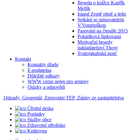
Beseda o knížce Kapřík
Metlík
Island Země ohně a ledu
Setkání se spisovatelem
V.Vondruškou
Pasování na čtenáře 2015
Pohádková šipkovaná
Motivační besedy
nakladatelství Thovt
Svatojakubská pouť
Kontakt
Kontakty úřadu
E-podatelna
Důležité odkazy
WWW verze nejen pro seniory
Otázky a odpovědi
Odpady
Geoportál
Zpravodaj TEP
Zápisy ze zastupitelstva
Úřední deska
Poplatky
Služby obce
Zdravotní středisko
Knihovna