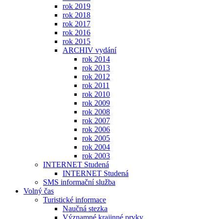
rok 2019
rok 2018
rok 2017
rok 2016
rok 2015
ARCHIV vydání
rok 2014
rok 2013
rok 2012
rok 2011
rok 2010
rok 2009
rok 2008
rok 2007
rok 2006
rok 2005
rok 2004
rok 2003
INTERNET Studená
INTERNET Studená
SMS informační služba
Volný čas
Turistické informace
Naučná stezka
Významné krajinné prvky