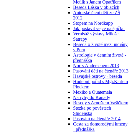
Metlík s Janem Opatřilem
Beseda Láska v oblacích
Autorské čtení dětí ze ZŠ
2012
Stopem na Nordkapp
Jak postavit vejce na špičku
Vernisáž výstavy Miloše
Satrapy
Beseda o životě mezi indiány
v Peru
Astrologie v denním životě -
přednáška
Noc s Andersenem 2013
Pasování dětí na čtenáře 2013
Havajské ostrovy - beseda
Hudební pořad s Mgr.Karlem
Plockem
Mexiko a Quatemala
Na ryby do Kanady
Besedy s Arnoštem Vašíčkem
Stezka po pověstech
Studenska
Pasování na čtenáře 2014
Cesta za domorodými kmeny
- přednáška