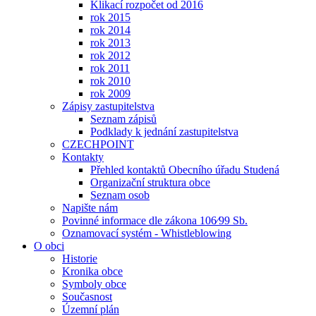
Klikací rozpočet od 2016
rok 2015
rok 2014
rok 2013
rok 2012
rok 2011
rok 2010
rok 2009
Zápisy zastupitelstva
Seznam zápisů
Podklady k jednání zastupitelstva
CZECHPOINT
Kontakty
Přehled kontaktů Obecního úřadu Studená
Organizační struktura obce
Seznam osob
Napište nám
Povinné informace dle zákona 106⁄99 Sb.
Oznamovací systém - Whistleblowing
O obci
Historie
Kronika obce
Symboly obce
Současnost
Územní plán