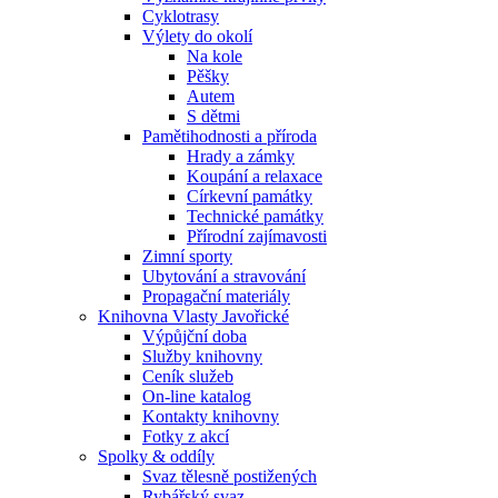
Cyklotrasy
Výlety do okolí
Na kole
Pěšky
Autem
S dětmi
Pamětihodnosti a příroda
Hrady a zámky
Koupání a relaxace
Církevní památky
Technické památky
Přírodní zajímavosti
Zimní sporty
Ubytování a stravování
Propagační materiály
Knihovna Vlasty Javořické
Výpůjční doba
Služby knihovny
Ceník služeb
On-line katalog
Kontakty knihovny
Fotky z akcí
Spolky & oddíly
Svaz tělesně postižených
Rybářský svaz