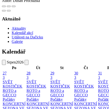
Autor:
Dušan Procházka
Aktuálně
Aktuality
Kalendář akcí
Události na Dačicku
Galerie
Kalendář
Srpen
2026
Po
Út
St
Čt
27
28
29
30
31
3
3
3
3
3
SVĚT
SVĚT
SVĚT
SVĚT
SVĚT
KOSTIČEK
KOSTIČEK
KOSTIČEK
KOSTIČEK
KOST
ROTO a
ROTO a
ROTO a
ROTO a
ROTO
GECCO
GECCO
GECCO
GECCO
GECC
Počátky
Počátky
Počátky
Počátky
Počátk
KONCERTNÍ
KONCERTNÍ
KONCERTNÍ
KONCERTNÍ
KONC
SEZONA VE
SEZONA VE
SEZONA VE
SEZONA VE
SEZO