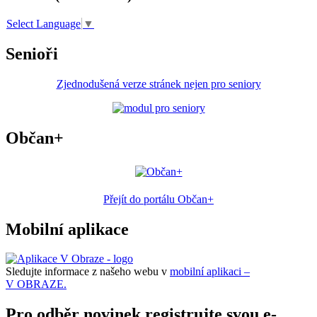
Select Language
▼
Senioři
Zjednodušená verze stránek nejen pro seniory
Občan+
Přejít do portálu Občan+
Mobilní aplikace
Sledujte informace z našeho webu v
mobilní aplikaci –
V OBRAZE.
Pro odběr novinek registrujte svou e-