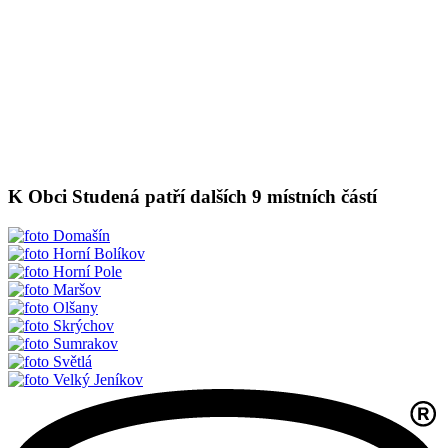
K Obci Studená patří dalších 9 místních částí
Domašín
Horní Bolíkov
Horní Pole
Maršov
Olšany
Skrýchov
Sumrakov
Světlá
Velký Jeníkov