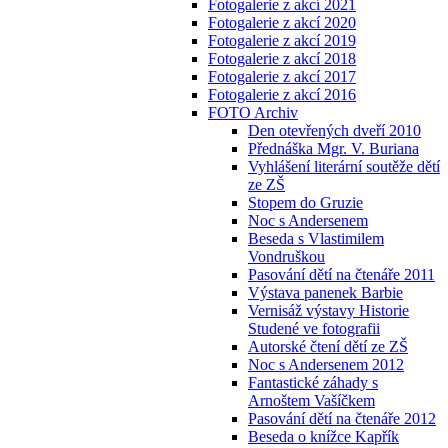
Fotogalerie z akcí 2021
Fotogalerie z akcí 2020
Fotogalerie z akcí 2019
Fotogalerie z akcí 2018
Fotogalerie z akcí 2017
Fotogalerie z akcí 2016
FOTO Archiv
Den otevřených dveří 2010
Přednáška Mgr. V. Buriana
Vyhlášení literární soutěže dětí
ze ZŠ
Stopem do Gruzie
Noc s Andersenem
Beseda s Vlastimilem
Vondruškou
Pasování dětí na čtenáře 2011
Výstava panenek Barbie
Vernisáž výstavy Historie
Studené ve fotografii
Autorské čtení dětí ze ZŠ
Noc s Andersenem 2012
Fantastické záhady s
Arnoštem Vašíčkem
Pasování dětí na čtenáře 2012
Beseda o knížce Kapřík