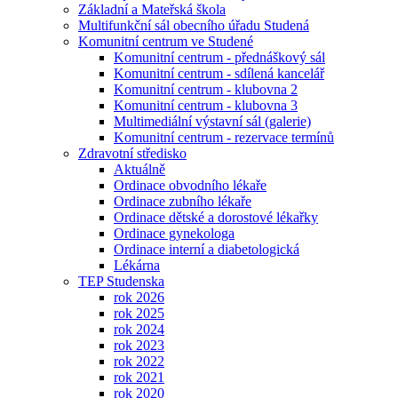
Základní a Mateřská škola
Multifunkční sál obecního úřadu Studená
Komunitní centrum ve Studené
Komunitní centrum - přednáškový sál
Komunitní centrum - sdílená kancelář
Komunitní centrum - klubovna 2
Komunitní centrum - klubovna 3
Multimediální výstavní sál (galerie)
Komunitní centrum - rezervace termínů
Zdravotní středisko
Aktuálně
Ordinace obvodního lékaře
Ordinace zubního lékaře
Ordinace dětské a dorostové lékařky
Ordinace gynekologa
Ordinace interní a diabetologická
Lékárna
TEP Studenska
rok 2026
rok 2025
rok 2024
rok 2023
rok 2022
rok 2021
rok 2020