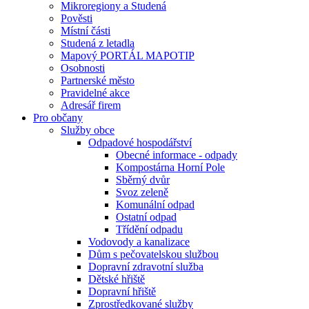
Mikroregiony a Studená
Pověsti
Místní části
Studená z letadla
Mapový PORTÁL MAPOTIP
Osobnosti
Partnerské město
Pravidelné akce
Adresář firem
Pro občany
Služby obce
Odpadové hospodářství
Obecné informace - odpady
Kompostárna Horní Pole
Sběrný dvůr
Svoz zeleně
Komunální odpad
Ostatní odpad
Třídění odpadu
Vodovody a kanalizace
Dům s pečovatelskou službou
Dopravní zdravotní služba
Dětské hřiště
Dopravní hřiště
Zprostředkované služby