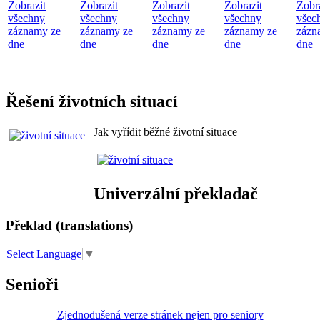
Zobrazit
Zobrazit
Zobrazit
Zobrazit
Zobr
všechny
všechny
všechny
všechny
všec
záznamy ze
záznamy ze
záznamy ze
záznamy ze
zázn
dne
dne
dne
dne
dne
Řešení životních situací
Jak vyřídit běžné životní situace
Univerzální překladač
Překlad (translations)
Select Language
▼
Senioři
Zjednodušená verze stránek nejen pro seniory