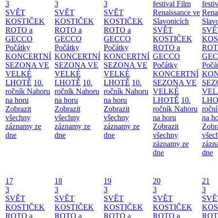
3
3
3
festival Film
festi
SVĚT
SVĚT
SVĚT
Renaissance ve
Rena
KOSTIČEK
KOSTIČEK
KOSTIČEK
Slavonicích
Slav
ROTO a
ROTO a
ROTO a
SVĚT
SVĚ
GECCO
GECCO
GECCO
KOSTIČEK
KOS
Počátky
Počátky
Počátky
ROTO a
ROT
KONCERTNÍ
KONCERTNÍ
KONCERTNÍ
GECCO
GE
SEZONA VE
SEZONA VE
SEZONA VE
Počátky
Počá
VELKÉ
VELKÉ
VELKÉ
KONCERTNÍ
KON
LHOTĚ
10.
LHOTĚ
10.
LHOTĚ
10.
SEZONA VE
SEZ
ročník Nahoru
ročník Nahoru
ročník Nahoru
VELKÉ
VEL
na horu
na horu
na horu
LHOTĚ
10.
LHO
Zobrazit
Zobrazit
Zobrazit
ročník Nahoru
ročn
všechny
všechny
všechny
na horu
na h
záznamy ze
záznamy ze
záznamy ze
Zobrazit
Zobr
dne
dne
dne
všechny
všec
záznamy ze
zázn
dne
dne
17
18
19
20
21
3
3
3
3
3
SVĚT
SVĚT
SVĚT
SVĚT
SVĚ
KOSTIČEK
KOSTIČEK
KOSTIČEK
KOSTIČEK
KOS
ROTO a
ROTO a
ROTO a
ROTO a
ROT