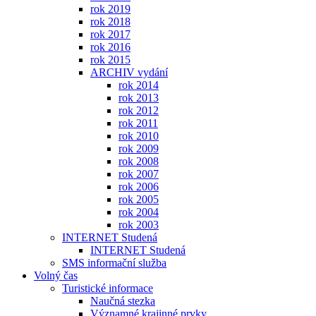
rok 2019
rok 2018
rok 2017
rok 2016
rok 2015
ARCHIV vydání
rok 2014
rok 2013
rok 2012
rok 2011
rok 2010
rok 2009
rok 2008
rok 2007
rok 2006
rok 2005
rok 2004
rok 2003
INTERNET Studená
INTERNET Studená
SMS informační služba
Volný čas
Turistické informace
Naučná stezka
Významné krajinné prvky