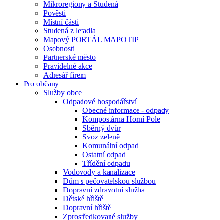
Mikroregiony a Studená
Pověsti
Místní části
Studená z letadla
Mapový PORTÁL MAPOTIP
Osobnosti
Partnerské město
Pravidelné akce
Adresář firem
Pro občany
Služby obce
Odpadové hospodářství
Obecné informace - odpady
Kompostárna Horní Pole
Sběrný dvůr
Svoz zeleně
Komunální odpad
Ostatní odpad
Třídění odpadu
Vodovody a kanalizace
Dům s pečovatelskou službou
Dopravní zdravotní služba
Dětské hřiště
Dopravní hřiště
Zprostředkované služby