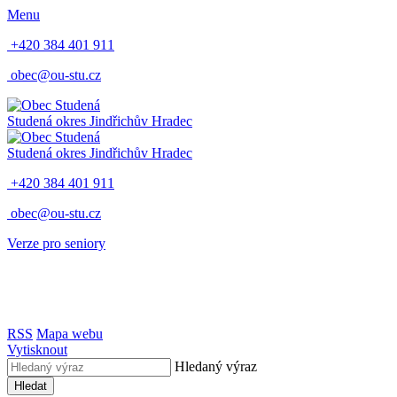
Menu
+420 384 401 911
obec@ou-stu.cz
Studená
okres Jindřichův Hradec
Studená
okres Jindřichův Hradec
+420 384 401 911
obec@ou-stu.cz
Verze pro seniory
RSS
Mapa webu
Vytisknout
Hledaný výraz
Hledat