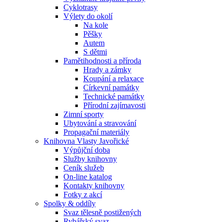
Cyklotrasy
Výlety do okolí
Na kole
Pěšky
Autem
S dětmi
Pamětihodnosti a příroda
Hrady a zámky
Koupání a relaxace
Církevní památky
Technické památky
Přírodní zajímavosti
Zimní sporty
Ubytování a stravování
Propagační materiály
Knihovna Vlasty Javořické
Výpůjční doba
Služby knihovny
Ceník služeb
On-line katalog
Kontakty knihovny
Fotky z akcí
Spolky & oddíly
Svaz tělesně postižených
Rybářský svaz