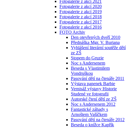
Fotogalerie z akcí 2021
Fotogalerie z akcí 2020
Fotogalerie z akcí 2019
Fotogalerie z akcí 2018
Fotogalerie z akcí 2017
Fotogalerie z akcí 2016
FOTO Archiv
Den otevřených dveří 2010
Přednáška Mgr. V. Buriana
Vyhlášení literární soutěže dětí
ze ZŠ
Stopem do Gruzie
Noc s Andersenem
Beseda s Vlastimilem
Vondruškou
Pasování dětí na čtenáře 2011
Výstava panenek Barbie
Vernisáž výstavy Historie
Studené ve fotografii
Autorské čtení dětí ze ZŠ
Noc s Andersenem 2012
Fantastické záhady s
Arnoštem Vašíčkem
Pasování dětí na čtenáře 2012
Beseda o knížce Kapřík