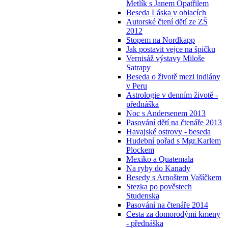
Metlík s Janem Opatřilem
Beseda Láska v oblacích
Autorské čtení dětí ze ZŠ
2012
Stopem na Nordkapp
Jak postavit vejce na špičku
Vernisáž výstavy Miloše
Satrapy
Beseda o životě mezi indiány
v Peru
Astrologie v denním životě -
přednáška
Noc s Andersenem 2013
Pasování dětí na čtenáře 2013
Havajské ostrovy - beseda
Hudební pořad s Mgr.Karlem
Plockem
Mexiko a Quatemala
Na ryby do Kanady
Besedy s Arnoštem Vašíčkem
Stezka po pověstech
Studenska
Pasování na čtenáře 2014
Cesta za domorodými kmeny
- přednáška