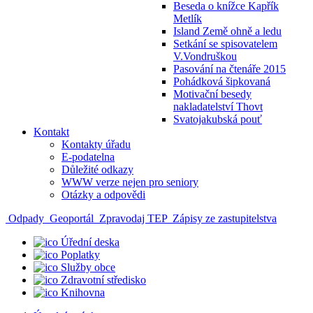
Beseda o knížce Kapřík
Metlík
Island Země ohně a ledu
Setkání se spisovatelem
V.Vondruškou
Pasování na čtenáře 2015
Pohádková šipkovaná
Motivační besedy
nakladatelství Thovt
Svatojakubská pouť
Kontakt
Kontakty úřadu
E-podatelna
Důležité odkazy
WWW verze nejen pro seniory
Otázky a odpovědi
Odpady
Geoportál
Zpravodaj TEP
Zápisy ze zastupitelstva
Úřední deska
Poplatky
Služby obce
Zdravotní středisko
Knihovna