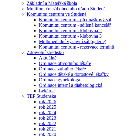
Základní a Mateřská škola
Multifunkční sál obecního úřadu Studená
Komunitní centrum ve Studené
Komunitní centrum - přednáškový sál
Komunitní centrum - sdílená kancelář
Komunitní centrum - klubovna 2
Komunitní centrum - klubovna 3
Multimediální výstavní sál (galerie)
Komunitní centrum - rezervace termínů
Zdravotní středisko
Aktuálně
Ordinace obvodního lékaře
Ordinace zubního lékaře
Ordinace dětské a dorostové lékařky
Ordinace gynekologa
Ordinace interní a diabetologická
Lékárna
TEP Studenska
rok 2026
rok 2025
rok 2024
rok 2023
rok 2022
rok 2021
rok 2020