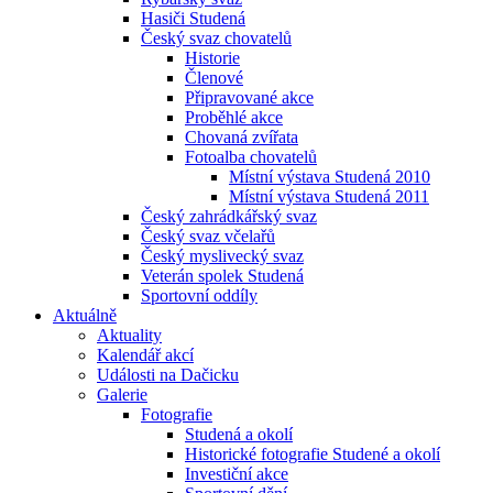
Hasiči Studená
Český svaz chovatelů
Historie
Členové
Připravované akce
Proběhlé akce
Chovaná zvířata
Fotoalba chovatelů
Místní výstava Studená 2010
Místní výstava Studená 2011
Český zahrádkářský svaz
Český svaz včelařů
Český myslivecký svaz
Veterán spolek Studená
Sportovní oddíly
Aktuálně
Aktuality
Kalendář akcí
Události na Dačicku
Galerie
Fotografie
Studená a okolí
Historické fotografie Studené a okolí
Investiční akce