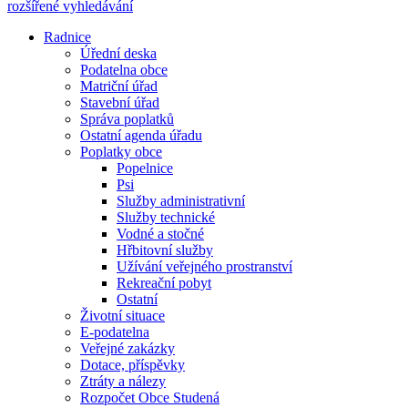
rozšířené vyhledávání
Radnice
Úřední deska
Podatelna obce
Matriční úřad
Stavební úřad
Správa poplatků
Ostatní agenda úřadu
Poplatky obce
Popelnice
Psi
Služby administrativní
Služby technické
Vodné a stočné
Hřbitovní služby
Užívání veřejného prostranství
Rekreační pobyt
Ostatní
Životní situace
E-podatelna
Veřejné zakázky
Dotace, příspěvky
Ztráty a nálezy
Rozpočet Obce Studená