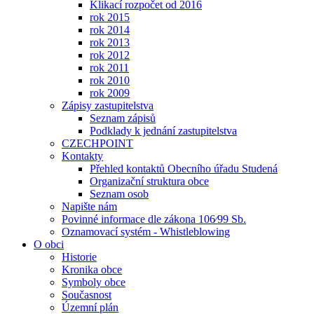
Klikací rozpočet od 2016
rok 2015
rok 2014
rok 2013
rok 2012
rok 2011
rok 2010
rok 2009
Zápisy zastupitelstva
Seznam zápisů
Podklady k jednání zastupitelstva
CZECHPOINT
Kontakty
Přehled kontaktů Obecního úřadu Studená
Organizační struktura obce
Seznam osob
Napište nám
Povinné informace dle zákona 106⁄99 Sb.
Oznamovací systém - Whistleblowing
O obci
Historie
Kronika obce
Symboly obce
Současnost
Územní plán