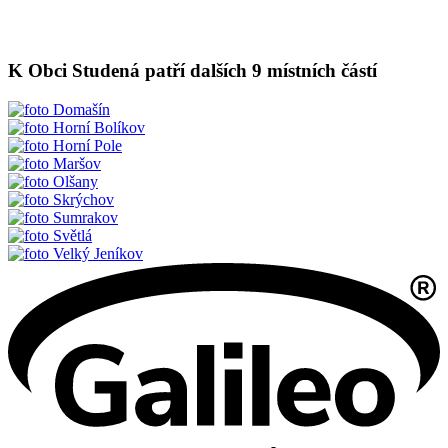
K Obci Studená patří dalších 9 místních částí
Domašín
Horní Bolíkov
Horní Pole
Maršov
Olšany
Skrýchov
Sumrakov
Světlá
Velký Jeníkov