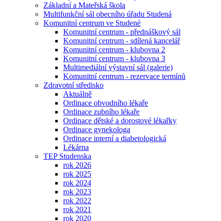
Základní a Mateřská škola
Multifunkční sál obecního úřadu Studená
Komunitní centrum ve Studené
Komunitní centrum - přednáškový sál
Komunitní centrum - sdílená kancelář
Komunitní centrum - klubovna 2
Komunitní centrum - klubovna 3
Multimediální výstavní sál (galerie)
Komunitní centrum - rezervace termínů
Zdravotní středisko
Aktuálně
Ordinace obvodního lékaře
Ordinace zubního lékaře
Ordinace dětské a dorostové lékařky
Ordinace gynekologa
Ordinace interní a diabetologická
Lékárna
TEP Studenska
rok 2026
rok 2025
rok 2024
rok 2023
rok 2022
rok 2021
rok 2020