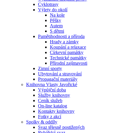
Cyklotrasy
Výlety do okolí
Na kole
Pěšky
Autem
S dětmi
Pamětihodnosti a příroda
Hrady a zámky
Koupání a relaxace
Církevní památky
Technické památky
Přírodní zajímavosti
Zimní sporty
Ubytování a stravování
Propagační materiály
Knihovna Vlasty Javořické
Výpůjční doba
Služby knihovny
Ceník služeb
On-line katalog
Kontakty knihovny
Fotky z akcí
Spolky & oddíly
Svaz tělesně postižených
Rybářský svaz