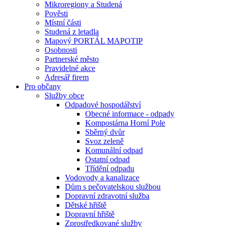
Mikroregiony a Studená
Pověsti
Místní části
Studená z letadla
Mapový PORTÁL MAPOTIP
Osobnosti
Partnerské město
Pravidelné akce
Adresář firem
Pro občany
Služby obce
Odpadové hospodářství
Obecné informace - odpady
Kompostárna Horní Pole
Sběrný dvůr
Svoz zeleně
Komunální odpad
Ostatní odpad
Třídění odpadu
Vodovody a kanalizace
Dům s pečovatelskou službou
Dopravní zdravotní služba
Dětské hřiště
Dopravní hřiště
Zprostředkované služby