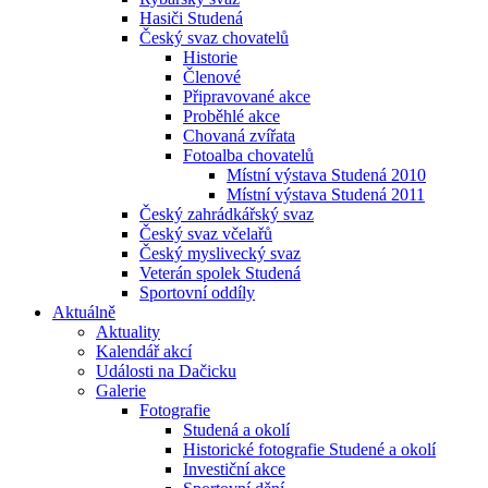
Hasiči Studená
Český svaz chovatelů
Historie
Členové
Připravované akce
Proběhlé akce
Chovaná zvířata
Fotoalba chovatelů
Místní výstava Studená 2010
Místní výstava Studená 2011
Český zahrádkářský svaz
Český svaz včelařů
Český myslivecký svaz
Veterán spolek Studená
Sportovní oddíly
Aktuálně
Aktuality
Kalendář akcí
Události na Dačicku
Galerie
Fotografie
Studená a okolí
Historické fotografie Studené a okolí
Investiční akce