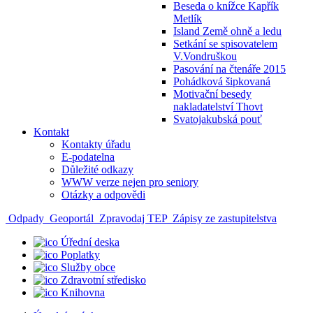
Beseda o knížce Kapřík
Metlík
Island Země ohně a ledu
Setkání se spisovatelem
V.Vondruškou
Pasování na čtenáře 2015
Pohádková šipkovaná
Motivační besedy
nakladatelství Thovt
Svatojakubská pouť
Kontakt
Kontakty úřadu
E-podatelna
Důležité odkazy
WWW verze nejen pro seniory
Otázky a odpovědi
Odpady
Geoportál
Zpravodaj TEP
Zápisy ze zastupitelstva
Úřední deska
Poplatky
Služby obce
Zdravotní středisko
Knihovna