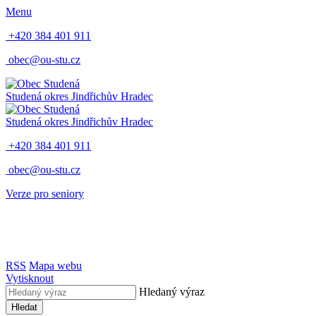
Menu
+420 384 401 911
obec@ou-stu.cz
Studená
okres Jindřichův Hradec
Studená
okres Jindřichův Hradec
+420 384 401 911
obec@ou-stu.cz
Verze pro seniory
RSS
Mapa webu
Vytisknout
Hledaný výraz
Hledat