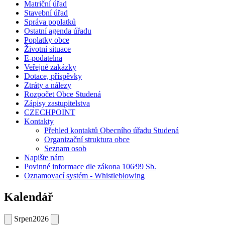
Matriční úřad
Stavební úřad
Správa poplatků
Ostatní agenda úřadu
Poplatky obce
Životní situace
E-podatelna
Veřejné zakázky
Dotace, příspěvky
Ztráty a nálezy
Rozpočet Obce Studená
Zápisy zastupitelstva
CZECHPOINT
Kontakty
Přehled kontaktů Obecního úřadu Studená
Organizační struktura obce
Seznam osob
Napište nám
Povinné informace dle zákona 106⁄99 Sb.
Oznamovací systém - Whistleblowing
Kalendář
Srpen
2026