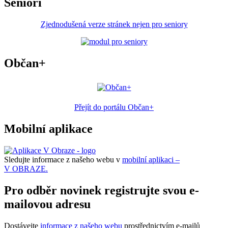
Senioři
Zjednodušená verze stránek nejen pro seniory
Občan+
Přejít do portálu Občan+
Mobilní aplikace
Sledujte informace z našeho webu v
mobilní aplikaci –
V OBRAZE.
Pro odběr novinek registrujte svou e-
mailovou adresu
Dostávejte
informace z našeho webu
prostřednictvím e-mailů