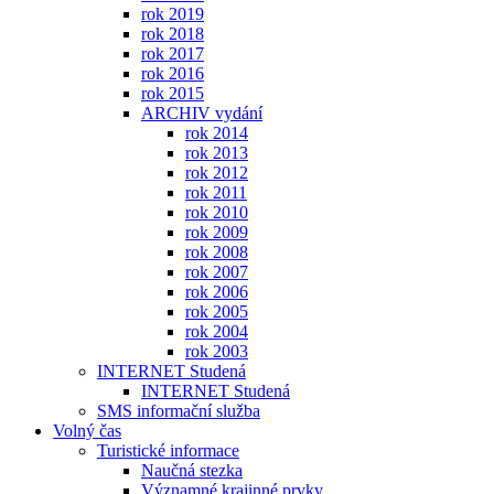
rok 2019
rok 2018
rok 2017
rok 2016
rok 2015
ARCHIV vydání
rok 2014
rok 2013
rok 2012
rok 2011
rok 2010
rok 2009
rok 2008
rok 2007
rok 2006
rok 2005
rok 2004
rok 2003
INTERNET Studená
INTERNET Studená
SMS informační služba
Volný čas
Turistické informace
Naučná stezka
Významné krajinné prvky