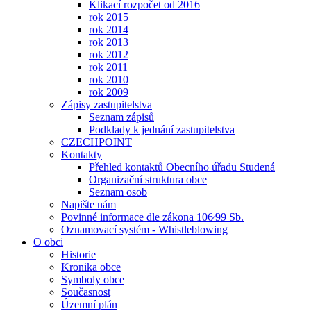
Klikací rozpočet od 2016
rok 2015
rok 2014
rok 2013
rok 2012
rok 2011
rok 2010
rok 2009
Zápisy zastupitelstva
Seznam zápisů
Podklady k jednání zastupitelstva
CZECHPOINT
Kontakty
Přehled kontaktů Obecního úřadu Studená
Organizační struktura obce
Seznam osob
Napište nám
Povinné informace dle zákona 106⁄99 Sb.
Oznamovací systém - Whistleblowing
O obci
Historie
Kronika obce
Symboly obce
Současnost
Územní plán