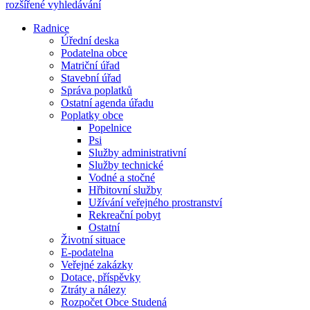
rozšířené vyhledávání
Radnice
Úřední deska
Podatelna obce
Matriční úřad
Stavební úřad
Správa poplatků
Ostatní agenda úřadu
Poplatky obce
Popelnice
Psi
Služby administrativní
Služby technické
Vodné a stočné
Hřbitovní služby
Užívání veřejného prostranství
Rekreační pobyt
Ostatní
Životní situace
E-podatelna
Veřejné zakázky
Dotace, příspěvky
Ztráty a nálezy
Rozpočet Obce Studená