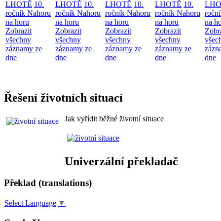
LHOTĚ
10.
LHOTĚ
10.
LHOTĚ
10.
LHOTĚ
10.
LHO
ročník Nahoru
ročník Nahoru
ročník Nahoru
ročník Nahoru
ročn
na horu
na horu
na horu
na horu
na h
Zobrazit
Zobrazit
Zobrazit
Zobrazit
Zobr
všechny
všechny
všechny
všechny
všec
záznamy ze
záznamy ze
záznamy ze
záznamy ze
zázn
dne
dne
dne
dne
dne
Řešení životních situací
Jak vyřídit běžné životní situace
Univerzální překladač
Překlad (translations)
Select Language
▼