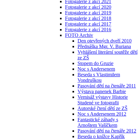
Fotogalerie z akcí 2021
Fotogalerie z akcí 2020
Fotogalerie z akcí 2019
Fotogalerie z akcí 2018
Fotogalerie z akcí 2017
Fotogalerie z akcí 2016
FOTO Archiv
Den otevřených dveří 2010
Přednáška Mgr. V. Buriana
Vyhlášení literární soutěže dětí
ze ZŠ
Stopem do Gruzie
Noc s Andersenem
Beseda s Vlastimilem
Vondruškou
Pasování dětí na čtenáře 2011
Výstava panenek Barbie
Vernisáž výstavy Historie
Studené ve fotografii
Autorské čtení dětí ze ZŠ
Noc s Andersenem 2012
Fantastické záhady s
Arnoštem Vašíčkem
Pasování dětí na čtenáře 2012
Beseda o knížce Kapřík