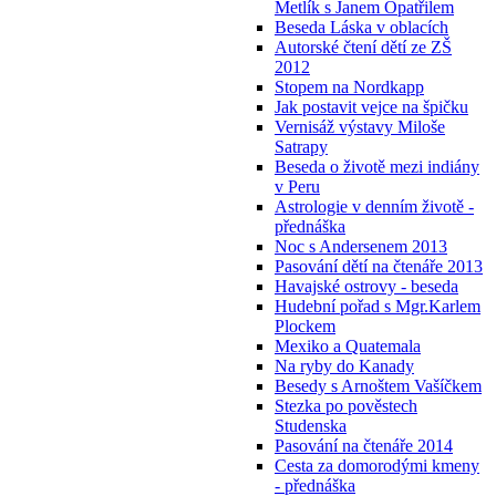
Metlík s Janem Opatřilem
Beseda Láska v oblacích
Autorské čtení dětí ze ZŠ
2012
Stopem na Nordkapp
Jak postavit vejce na špičku
Vernisáž výstavy Miloše
Satrapy
Beseda o životě mezi indiány
v Peru
Astrologie v denním životě -
přednáška
Noc s Andersenem 2013
Pasování dětí na čtenáře 2013
Havajské ostrovy - beseda
Hudební pořad s Mgr.Karlem
Plockem
Mexiko a Quatemala
Na ryby do Kanady
Besedy s Arnoštem Vašíčkem
Stezka po pověstech
Studenska
Pasování na čtenáře 2014
Cesta za domorodými kmeny
- přednáška