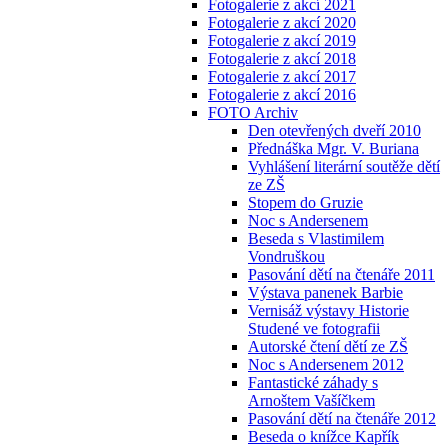
Fotogalerie z akcí 2021
Fotogalerie z akcí 2020
Fotogalerie z akcí 2019
Fotogalerie z akcí 2018
Fotogalerie z akcí 2017
Fotogalerie z akcí 2016
FOTO Archiv
Den otevřených dveří 2010
Přednáška Mgr. V. Buriana
Vyhlášení literární soutěže dětí
ze ZŠ
Stopem do Gruzie
Noc s Andersenem
Beseda s Vlastimilem
Vondruškou
Pasování dětí na čtenáře 2011
Výstava panenek Barbie
Vernisáž výstavy Historie
Studené ve fotografii
Autorské čtení dětí ze ZŠ
Noc s Andersenem 2012
Fantastické záhady s
Arnoštem Vašíčkem
Pasování dětí na čtenáře 2012
Beseda o knížce Kapřík