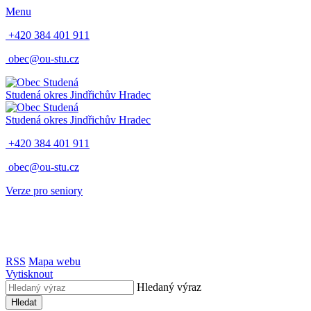
Menu
+420 384 401 911
obec@ou-stu.cz
Studená
okres Jindřichův Hradec
Studená
okres Jindřichův Hradec
+420 384 401 911
obec@ou-stu.cz
Verze pro seniory
RSS
Mapa webu
Vytisknout
Hledaný výraz
Hledat