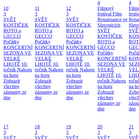
4
4
10
11
12
Filmový
Film
3
3
3
festival Film
festi
SVĚT
SVĚT
SVĚT
Renaissance ve
Rena
KOSTIČEK
KOSTIČEK
KOSTIČEK
Slavonicích
Slav
ROTO a
ROTO a
ROTO a
SVĚT
SVĚ
GECCO
GECCO
GECCO
KOSTIČEK
KOS
Počátky
Počátky
Počátky
ROTO a
ROT
KONCERTNÍ
KONCERTNÍ
KONCERTNÍ
GECCO
GE
SEZONA VE
SEZONA VE
SEZONA VE
Počátky
Počá
VELKÉ
VELKÉ
VELKÉ
KONCERTNÍ
KON
LHOTĚ
10.
LHOTĚ
10.
LHOTĚ
10.
SEZONA VE
SEZ
ročník Nahoru
ročník Nahoru
ročník Nahoru
VELKÉ
VEL
na horu
na horu
na horu
LHOTĚ
10.
LHO
Zobrazit
Zobrazit
Zobrazit
ročník Nahoru
ročn
všechny
všechny
všechny
na horu
na h
záznamy ze
záznamy ze
záznamy ze
Zobrazit
Zobr
dne
dne
dne
všechny
všec
záznamy ze
zázn
dne
dne
17
18
19
20
21
3
3
3
3
3
SVĚT
SVĚT
SVĚT
SVĚT
SVĚ