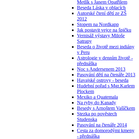
Metlík s Janem Opatřilem
Beseda Láska v oblacích
Autorské čtení dětí ze ZŠ
2012
Stopem na Nordkapp
Jak postavit vejce na špičku
Vernisáž výstavy Miloše
Satrapy
Beseda o životě mezi indiány
v Peru
Astrologie v denním životě -
přednáška
Noc s Andersenem 2013
Pasování dětí na čtenáře 2013
Havajské ostrovy - beseda
Hudební pořad s Mgr.Karlem
Plockem
Mexiko a Quatemala
Na ryby do Kanady
Besedy s Arnoštem Vašíčkem
Stezka po pověstech
Studenska
Pasování na čtenáře 2014
Cesta za domorodými kmeny
- přednáška