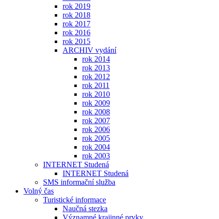
rok 2019
rok 2018
rok 2017
rok 2016
rok 2015
ARCHIV vydání
rok 2014
rok 2013
rok 2012
rok 2011
rok 2010
rok 2009
rok 2008
rok 2007
rok 2006
rok 2005
rok 2004
rok 2003
INTERNET Studená
INTERNET Studená
SMS informační služba
Volný čas
Turistické informace
Naučná stezka
Významné krajinné prvky