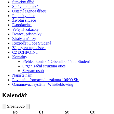
Stavební úřad
Správa poplatků
Ostatní agenda úřadu
Poplatky obce
Životní situace
E-podatelna
Veřejné zakázky
Dotace, příspěvky
Ztráty a nálezy
Rozpočet Obce Studená
Zápisy zastupitelstva
CZECHPOINT
Kontakty
Přehled kontaktů Obecního úřadu Studená
Organizační struktura obce
Seznam osob
Napište nám
Povinné informace dle zákona 106⁄99 Sb.
Oznamovací systém - Whistleblowing
Kalendář
Srpen
2026
Po
Út
St
Čt