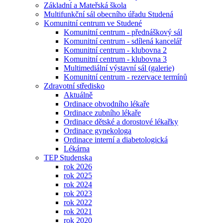
Základní a Mateřská škola
Multifunkční sál obecního úřadu Studená
Komunitní centrum ve Studené
Komunitní centrum - přednáškový sál
Komunitní centrum - sdílená kancelář
Komunitní centrum - klubovna 2
Komunitní centrum - klubovna 3
Multimediální výstavní sál (galerie)
Komunitní centrum - rezervace termínů
Zdravotní středisko
Aktuálně
Ordinace obvodního lékaře
Ordinace zubního lékaře
Ordinace dětské a dorostové lékařky
Ordinace gynekologa
Ordinace interní a diabetologická
Lékárna
TEP Studenska
rok 2026
rok 2025
rok 2024
rok 2023
rok 2022
rok 2021
rok 2020