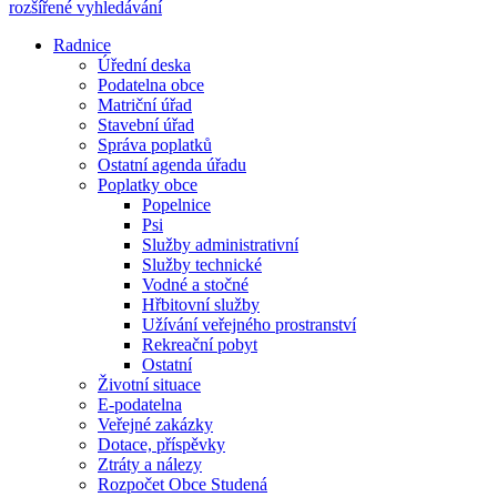
rozšířené vyhledávání
Radnice
Úřední deska
Podatelna obce
Matriční úřad
Stavební úřad
Správa poplatků
Ostatní agenda úřadu
Poplatky obce
Popelnice
Psi
Služby administrativní
Služby technické
Vodné a stočné
Hřbitovní služby
Užívání veřejného prostranství
Rekreační pobyt
Ostatní
Životní situace
E-podatelna
Veřejné zakázky
Dotace, příspěvky
Ztráty a nálezy
Rozpočet Obce Studená