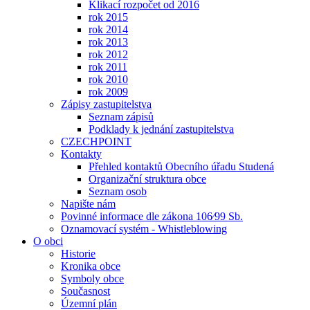
Klikací rozpočet od 2016
rok 2015
rok 2014
rok 2013
rok 2012
rok 2011
rok 2010
rok 2009
Zápisy zastupitelstva
Seznam zápisů
Podklady k jednání zastupitelstva
CZECHPOINT
Kontakty
Přehled kontaktů Obecního úřadu Studená
Organizační struktura obce
Seznam osob
Napište nám
Povinné informace dle zákona 106⁄99 Sb.
Oznamovací systém - Whistleblowing
O obci
Historie
Kronika obce
Symboly obce
Současnost
Územní plán