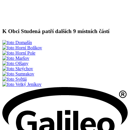
K Obci Studená patří dalších 9 místních částí
Domašín
Horní Bolíkov
Horní Pole
Maršov
Olšany
Skrýchov
Sumrakov
Světlá
Velký Jeníkov