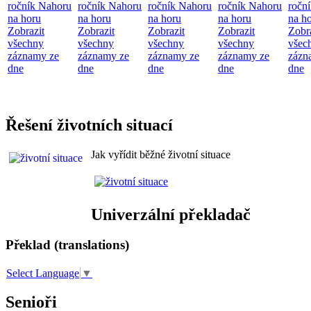
ročník Nahoru
ročník Nahoru
ročník Nahoru
ročník Nahoru
ročn
na horu
na horu
na horu
na horu
na h
Zobrazit
Zobrazit
Zobrazit
Zobrazit
Zobr
všechny
všechny
všechny
všechny
všec
záznamy ze
záznamy ze
záznamy ze
záznamy ze
zázn
dne
dne
dne
dne
dne
Řešení životních situací
Jak vyřídit běžné životní situace
Univerzální překladač
Překlad (translations)
Select Language
▼
Senioři