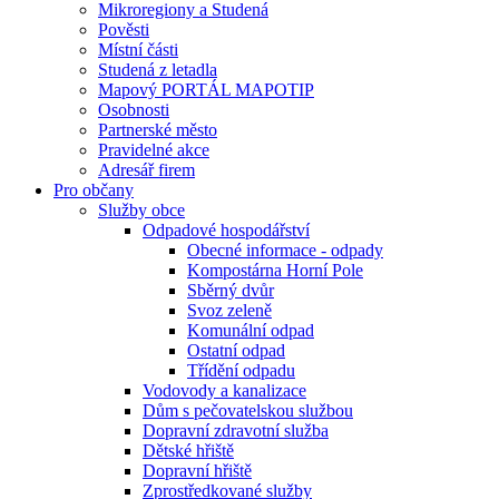
Mikroregiony a Studená
Pověsti
Místní části
Studená z letadla
Mapový PORTÁL MAPOTIP
Osobnosti
Partnerské město
Pravidelné akce
Adresář firem
Pro občany
Služby obce
Odpadové hospodářství
Obecné informace - odpady
Kompostárna Horní Pole
Sběrný dvůr
Svoz zeleně
Komunální odpad
Ostatní odpad
Třídění odpadu
Vodovody a kanalizace
Dům s pečovatelskou službou
Dopravní zdravotní služba
Dětské hřiště
Dopravní hřiště
Zprostředkované služby