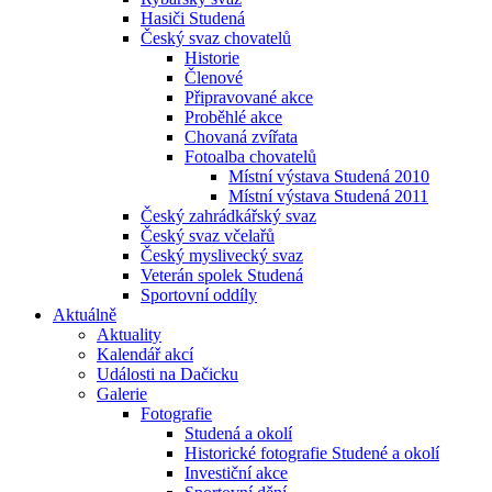
Hasiči Studená
Český svaz chovatelů
Historie
Členové
Připravované akce
Proběhlé akce
Chovaná zvířata
Fotoalba chovatelů
Místní výstava Studená 2010
Místní výstava Studená 2011
Český zahrádkářský svaz
Český svaz včelařů
Český myslivecký svaz
Veterán spolek Studená
Sportovní oddíly
Aktuálně
Aktuality
Kalendář akcí
Události na Dačicku
Galerie
Fotografie
Studená a okolí
Historické fotografie Studené a okolí
Investiční akce