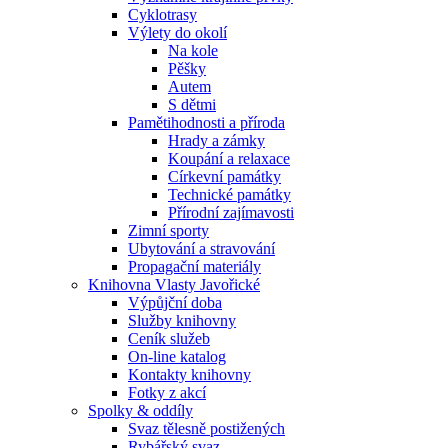
Cyklotrasy
Výlety do okolí
Na kole
Pěšky
Autem
S dětmi
Pamětihodnosti a příroda
Hrady a zámky
Koupání a relaxace
Církevní památky
Technické památky
Přírodní zajímavosti
Zimní sporty
Ubytování a stravování
Propagační materiály
Knihovna Vlasty Javořické
Výpůjční doba
Služby knihovny
Ceník služeb
On-line katalog
Kontakty knihovny
Fotky z akcí
Spolky & oddíly
Svaz tělesně postižených
Rybářský svaz