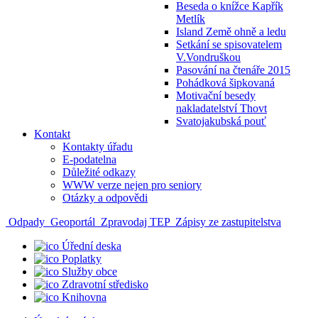
Beseda o knížce Kapřík
Metlík
Island Země ohně a ledu
Setkání se spisovatelem
V.Vondruškou
Pasování na čtenáře 2015
Pohádková šipkovaná
Motivační besedy
nakladatelství Thovt
Svatojakubská pouť
Kontakt
Kontakty úřadu
E-podatelna
Důležité odkazy
WWW verze nejen pro seniory
Otázky a odpovědi
Odpady
Geoportál
Zpravodaj TEP
Zápisy ze zastupitelstva
Úřední deska
Poplatky
Služby obce
Zdravotní středisko
Knihovna