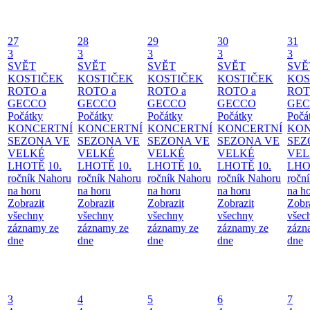
27
28
29
30
31
3
3
3
3
3
SVĚT
SVĚT
SVĚT
SVĚT
SVĚ
KOSTIČEK
KOSTIČEK
KOSTIČEK
KOSTIČEK
KOS
ROTO a
ROTO a
ROTO a
ROTO a
ROT
GECCO
GECCO
GECCO
GECCO
GE
Počátky
Počátky
Počátky
Počátky
Počá
KONCERTNÍ
KONCERTNÍ
KONCERTNÍ
KONCERTNÍ
KON
SEZONA VE
SEZONA VE
SEZONA VE
SEZONA VE
SEZ
VELKÉ
VELKÉ
VELKÉ
VELKÉ
VEL
LHOTĚ
10.
LHOTĚ
10.
LHOTĚ
10.
LHOTĚ
10.
LHO
ročník Nahoru
ročník Nahoru
ročník Nahoru
ročník Nahoru
ročn
na horu
na horu
na horu
na horu
na h
Zobrazit
Zobrazit
Zobrazit
Zobrazit
Zobr
všechny
všechny
všechny
všechny
všec
záznamy ze
záznamy ze
záznamy ze
záznamy ze
zázn
dne
dne
dne
dne
dne
3
4
5
6
7