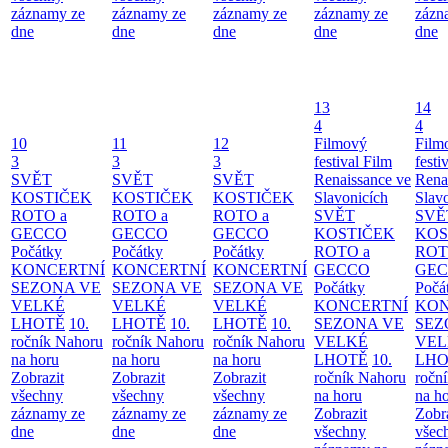
záznamy ze
záznamy ze
záznamy ze
záznamy ze
zázn
dne
dne
dne
dne
dne
13
14
4
4
10
11
12
Filmový
Film
3
3
3
festival Film
festi
SVĚT
SVĚT
SVĚT
Renaissance ve
Rena
KOSTIČEK
KOSTIČEK
KOSTIČEK
Slavonicích
Slav
ROTO a
ROTO a
ROTO a
SVĚT
SVĚ
GECCO
GECCO
GECCO
KOSTIČEK
KOS
Počátky
Počátky
Počátky
ROTO a
ROT
KONCERTNÍ
KONCERTNÍ
KONCERTNÍ
GECCO
GE
SEZONA VE
SEZONA VE
SEZONA VE
Počátky
Počá
VELKÉ
VELKÉ
VELKÉ
KONCERTNÍ
KON
LHOTĚ
10.
LHOTĚ
10.
LHOTĚ
10.
SEZONA VE
SEZ
ročník Nahoru
ročník Nahoru
ročník Nahoru
VELKÉ
VEL
na horu
na horu
na horu
LHOTĚ
10.
LHO
Zobrazit
Zobrazit
Zobrazit
ročník Nahoru
ročn
všechny
všechny
všechny
na horu
na h
záznamy ze
záznamy ze
záznamy ze
Zobrazit
Zobr
dne
dne
dne
všechny
všec