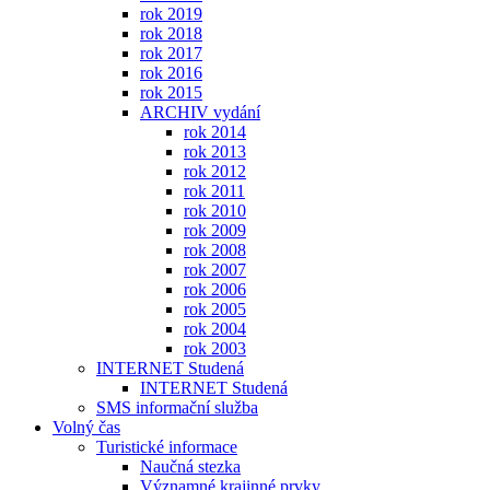
rok 2019
rok 2018
rok 2017
rok 2016
rok 2015
ARCHIV vydání
rok 2014
rok 2013
rok 2012
rok 2011
rok 2010
rok 2009
rok 2008
rok 2007
rok 2006
rok 2005
rok 2004
rok 2003
INTERNET Studená
INTERNET Studená
SMS informační služba
Volný čas
Turistické informace
Naučná stezka
Významné krajinné prvky