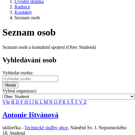
Úvodní stránka
Radnice
Kontakty
Seznam osob
Seznam osob
Seznam osob a kontaktní spojení (Obec Studená)
Vyhledávání osob
Vyhledat osobu:
Hledat
Vybrat organizaci:
Vše
B
D
F
H
I
J
K
L
M
N
O
P
R
S
Š
T
V
Z
Antonie Ištvánová
uklízečka -
Technické služby obce
,
Náměstí Sv. J. Nepomuckého
18, Studená