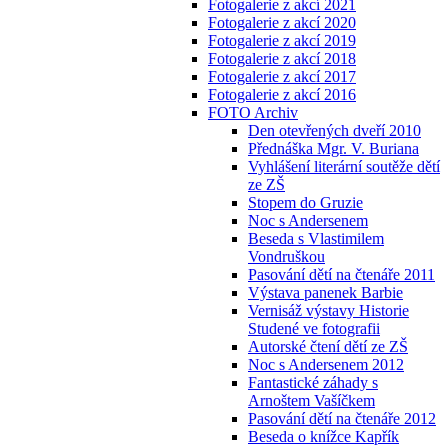
Fotogalerie z akcí 2021
Fotogalerie z akcí 2020
Fotogalerie z akcí 2019
Fotogalerie z akcí 2018
Fotogalerie z akcí 2017
Fotogalerie z akcí 2016
FOTO Archiv
Den otevřených dveří 2010
Přednáška Mgr. V. Buriana
Vyhlášení literární soutěže dětí
ze ZŠ
Stopem do Gruzie
Noc s Andersenem
Beseda s Vlastimilem
Vondruškou
Pasování dětí na čtenáře 2011
Výstava panenek Barbie
Vernisáž výstavy Historie
Studené ve fotografii
Autorské čtení dětí ze ZŠ
Noc s Andersenem 2012
Fantastické záhady s
Arnoštem Vašíčkem
Pasování dětí na čtenáře 2012
Beseda o knížce Kapřík