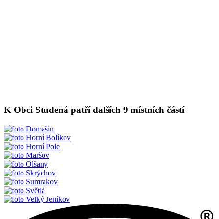
K Obci Studená patří dalších 9 místních částí
Domašín
Horní Bolíkov
Horní Pole
Maršov
Olšany
Skrýchov
Sumrakov
Světlá
Velký Jeníkov