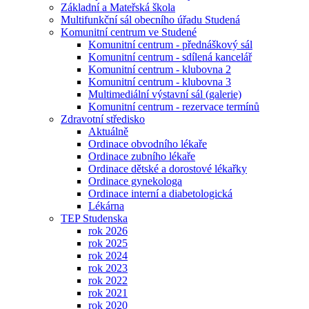
Základní a Mateřská škola
Multifunkční sál obecního úřadu Studená
Komunitní centrum ve Studené
Komunitní centrum - přednáškový sál
Komunitní centrum - sdílená kancelář
Komunitní centrum - klubovna 2
Komunitní centrum - klubovna 3
Multimediální výstavní sál (galerie)
Komunitní centrum - rezervace termínů
Zdravotní středisko
Aktuálně
Ordinace obvodního lékaře
Ordinace zubního lékaře
Ordinace dětské a dorostové lékařky
Ordinace gynekologa
Ordinace interní a diabetologická
Lékárna
TEP Studenska
rok 2026
rok 2025
rok 2024
rok 2023
rok 2022
rok 2021
rok 2020