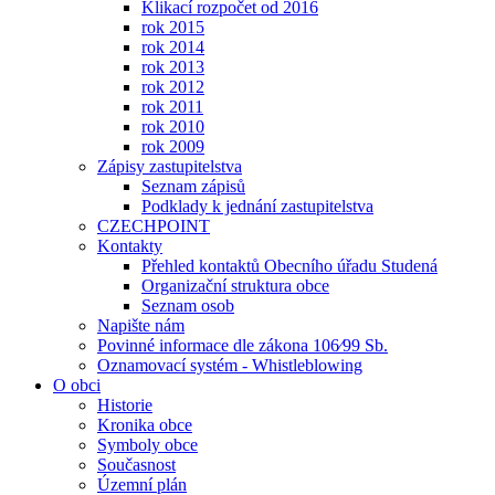
Klikací rozpočet od 2016
rok 2015
rok 2014
rok 2013
rok 2012
rok 2011
rok 2010
rok 2009
Zápisy zastupitelstva
Seznam zápisů
Podklady k jednání zastupitelstva
CZECHPOINT
Kontakty
Přehled kontaktů Obecního úřadu Studená
Organizační struktura obce
Seznam osob
Napište nám
Povinné informace dle zákona 106⁄99 Sb.
Oznamovací systém - Whistleblowing
O obci
Historie
Kronika obce
Symboly obce
Současnost
Územní plán