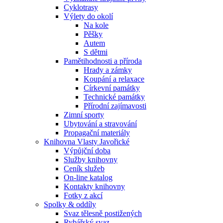
Cyklotrasy
Výlety do okolí
Na kole
Pěšky
Autem
S dětmi
Pamětihodnosti a příroda
Hrady a zámky
Koupání a relaxace
Církevní památky
Technické památky
Přírodní zajímavosti
Zimní sporty
Ubytování a stravování
Propagační materiály
Knihovna Vlasty Javořické
Výpůjční doba
Služby knihovny
Ceník služeb
On-line katalog
Kontakty knihovny
Fotky z akcí
Spolky & oddíly
Svaz tělesně postižených
Rybářský svaz