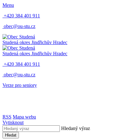
Menu
+420 384 401 911
obec@ou-stu.cz
Studená
okres Jindřichův Hradec
Studená
okres Jindřichův Hradec
+420 384 401 911
obec@ou-stu.cz
Verze pro seniory
RSS
Mapa webu
Vytisknout
Hledaný výraz
Hledat