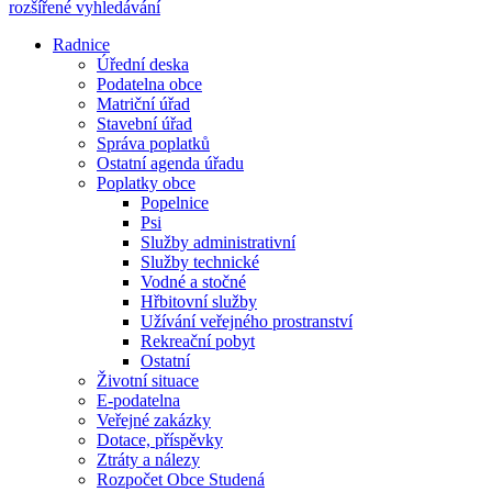
rozšířené vyhledávání
Radnice
Úřední deska
Podatelna obce
Matriční úřad
Stavební úřad
Správa poplatků
Ostatní agenda úřadu
Poplatky obce
Popelnice
Psi
Služby administrativní
Služby technické
Vodné a stočné
Hřbitovní služby
Užívání veřejného prostranství
Rekreační pobyt
Ostatní
Životní situace
E-podatelna
Veřejné zakázky
Dotace, příspěvky
Ztráty a nálezy
Rozpočet Obce Studená