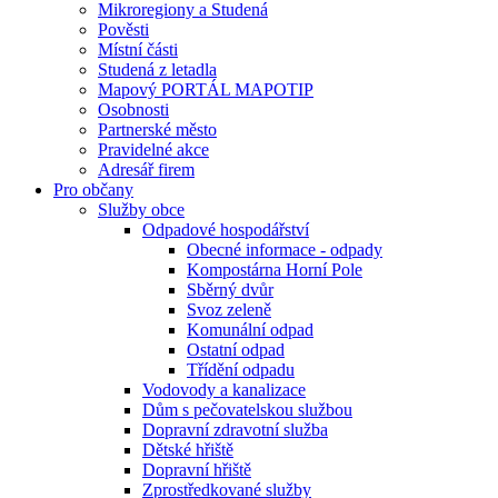
Mikroregiony a Studená
Pověsti
Místní části
Studená z letadla
Mapový PORTÁL MAPOTIP
Osobnosti
Partnerské město
Pravidelné akce
Adresář firem
Pro občany
Služby obce
Odpadové hospodářství
Obecné informace - odpady
Kompostárna Horní Pole
Sběrný dvůr
Svoz zeleně
Komunální odpad
Ostatní odpad
Třídění odpadu
Vodovody a kanalizace
Dům s pečovatelskou službou
Dopravní zdravotní služba
Dětské hřiště
Dopravní hřiště
Zprostředkované služby