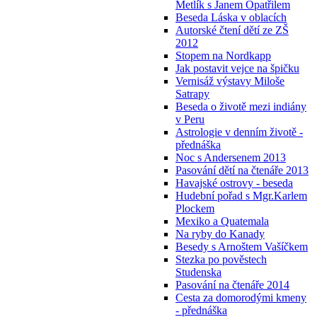
Metlík s Janem Opatřilem
Beseda Láska v oblacích
Autorské čtení dětí ze ZŠ
2012
Stopem na Nordkapp
Jak postavit vejce na špičku
Vernisáž výstavy Miloše
Satrapy
Beseda o životě mezi indiány
v Peru
Astrologie v denním životě -
přednáška
Noc s Andersenem 2013
Pasování dětí na čtenáře 2013
Havajské ostrovy - beseda
Hudební pořad s Mgr.Karlem
Plockem
Mexiko a Quatemala
Na ryby do Kanady
Besedy s Arnoštem Vašíčkem
Stezka po pověstech
Studenska
Pasování na čtenáře 2014
Cesta za domorodými kmeny
- přednáška