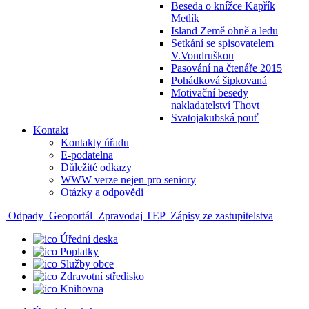
Beseda o knížce Kapřík
Metlík
Island Země ohně a ledu
Setkání se spisovatelem
V.Vondruškou
Pasování na čtenáře 2015
Pohádková šipkovaná
Motivační besedy
nakladatelství Thovt
Svatojakubská pouť
Kontakt
Kontakty úřadu
E-podatelna
Důležité odkazy
WWW verze nejen pro seniory
Otázky a odpovědi
Odpady
Geoportál
Zpravodaj TEP
Zápisy ze zastupitelstva
Úřední deska
Poplatky
Služby obce
Zdravotní středisko
Knihovna