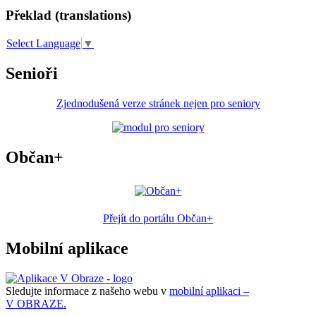
Překlad (translations)
Select Language
▼
Senioři
Zjednodušená verze stránek nejen pro seniory
Občan+
Přejít do portálu Občan+
Mobilní aplikace
Sledujte informace z našeho webu v
mobilní aplikaci –
V OBRAZE.