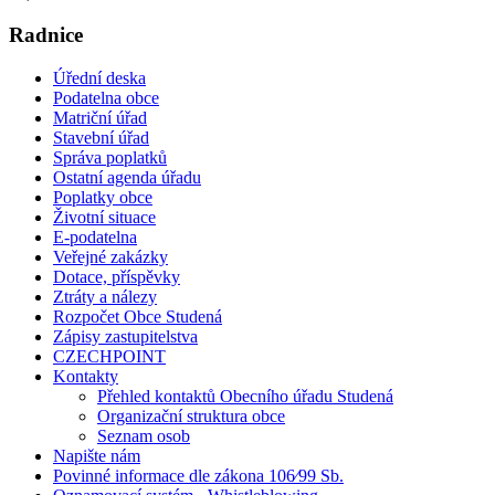
Radnice
Úřední deska
Podatelna obce
Matriční úřad
Stavební úřad
Správa poplatků
Ostatní agenda úřadu
Poplatky obce
Životní situace
E-podatelna
Veřejné zakázky
Dotace, příspěvky
Ztráty a nálezy
Rozpočet Obce Studená
Zápisy zastupitelstva
CZECHPOINT
Kontakty
Přehled kontaktů Obecního úřadu Studená
Organizační struktura obce
Seznam osob
Napište nám
Povinné informace dle zákona 106⁄99 Sb.