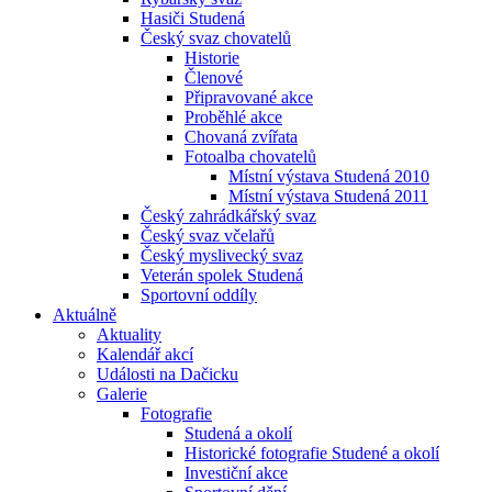
Hasiči Studená
Český svaz chovatelů
Historie
Členové
Připravované akce
Proběhlé akce
Chovaná zvířata
Fotoalba chovatelů
Místní výstava Studená 2010
Místní výstava Studená 2011
Český zahrádkářský svaz
Český svaz včelařů
Český myslivecký svaz
Veterán spolek Studená
Sportovní oddíly
Aktuálně
Aktuality
Kalendář akcí
Události na Dačicku
Galerie
Fotografie
Studená a okolí
Historické fotografie Studené a okolí
Investiční akce