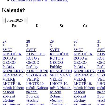
Oznamovací systém - Whistleblowing
Kalendář
Srpen
2026
Po
Út
St
Čt
27
28
29
30
31
3
3
3
3
3
SVĚT
SVĚT
SVĚT
SVĚT
SVĚ
KOSTIČEK
KOSTIČEK
KOSTIČEK
KOSTIČEK
KOS
ROTO a
ROTO a
ROTO a
ROTO a
ROT
GECCO
GECCO
GECCO
GECCO
GE
Počátky
Počátky
Počátky
Počátky
Počá
KONCERTNÍ
KONCERTNÍ
KONCERTNÍ
KONCERTNÍ
KON
SEZONA VE
SEZONA VE
SEZONA VE
SEZONA VE
SEZ
VELKÉ
VELKÉ
VELKÉ
VELKÉ
VEL
LHOTĚ
10.
LHOTĚ
10.
LHOTĚ
10.
LHOTĚ
10.
LHO
ročník Nahoru
ročník Nahoru
ročník Nahoru
ročník Nahoru
ročn
na horu
na horu
na horu
na horu
na h
Zobrazit
Zobrazit
Zobrazit
Zobrazit
Zobr
všechny
všechny
všechny
všechny
všec
záznamy ze
záznamy ze
záznamy ze
záznamy ze
zázn