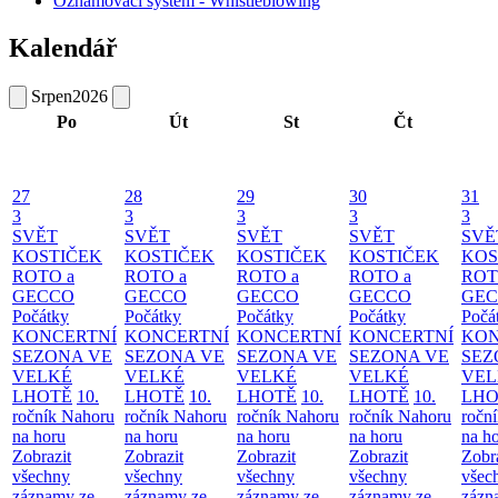
Oznamovací systém - Whistleblowing
Kalendář
Srpen
2026
Po
Út
St
Čt
27
28
29
30
31
3
3
3
3
3
SVĚT
SVĚT
SVĚT
SVĚT
SVĚ
KOSTIČEK
KOSTIČEK
KOSTIČEK
KOSTIČEK
KOS
ROTO a
ROTO a
ROTO a
ROTO a
ROT
GECCO
GECCO
GECCO
GECCO
GE
Počátky
Počátky
Počátky
Počátky
Počá
KONCERTNÍ
KONCERTNÍ
KONCERTNÍ
KONCERTNÍ
KON
SEZONA VE
SEZONA VE
SEZONA VE
SEZONA VE
SEZ
VELKÉ
VELKÉ
VELKÉ
VELKÉ
VEL
LHOTĚ
10.
LHOTĚ
10.
LHOTĚ
10.
LHOTĚ
10.
LHO
ročník Nahoru
ročník Nahoru
ročník Nahoru
ročník Nahoru
ročn
na horu
na horu
na horu
na horu
na h
Zobrazit
Zobrazit
Zobrazit
Zobrazit
Zobr
všechny
všechny
všechny
všechny
všec
záznamy ze
záznamy ze
záznamy ze
záznamy ze
zázn