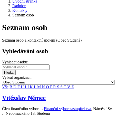
Úvodní stránka
Radnice
Kontakty
Seznam osob
Seznam osob
Seznam osob a kontaktní spojení (Obec Studená)
Vyhledávání osob
Vyhledat osobu:
Hledat
Vybrat organizaci:
Vše
B
D
F
H
I
J
K
L
M
N
O
P
R
S
Š
T
V
Z
Vítězslav Němec
Člen finančního výboru -
Finanční výbor zastupitelstva
,
Náměstí Sv.
J. Nepomuckého 18, Studená