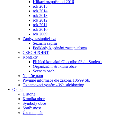
Klikací rozpočet od 2016
rok 2015
rok 2014
rok 2013
rok 2012
rok 2011
rok 2010
rok 2009
Zápisy zastupitelstva
Seznam zápisů
Podklady k jednání zastupitelstva
CZECHPOINT
Kontakty
Přehled kontaktů Obecního úřadu Studená
Organizační struktura obce
Seznam osob
Napište nám
Povinné informace dle zákona 106⁄99 Sb.
Oznamovací systém - Whistleblowing
O obci
Historie
Kronika obce
Symboly obce
Současnost
Územní plán