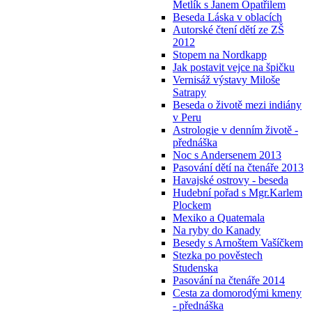
Metlík s Janem Opatřilem
Beseda Láska v oblacích
Autorské čtení dětí ze ZŠ
2012
Stopem na Nordkapp
Jak postavit vejce na špičku
Vernisáž výstavy Miloše
Satrapy
Beseda o životě mezi indiány
v Peru
Astrologie v denním životě -
přednáška
Noc s Andersenem 2013
Pasování dětí na čtenáře 2013
Havajské ostrovy - beseda
Hudební pořad s Mgr.Karlem
Plockem
Mexiko a Quatemala
Na ryby do Kanady
Besedy s Arnoštem Vašíčkem
Stezka po pověstech
Studenska
Pasování na čtenáře 2014
Cesta za domorodými kmeny
- přednáška