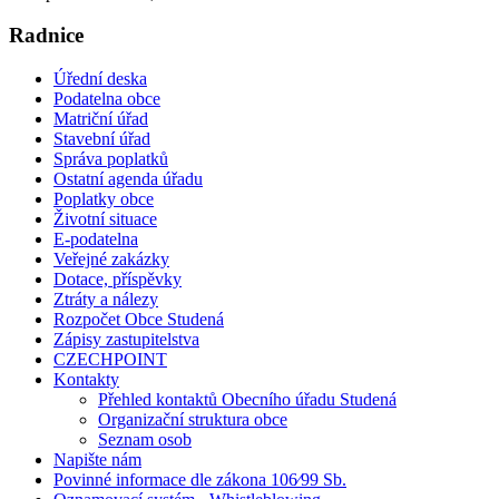
Radnice
Úřední deska
Podatelna obce
Matriční úřad
Stavební úřad
Správa poplatků
Ostatní agenda úřadu
Poplatky obce
Životní situace
E-podatelna
Veřejné zakázky
Dotace, příspěvky
Ztráty a nálezy
Rozpočet Obce Studená
Zápisy zastupitelstva
CZECHPOINT
Kontakty
Přehled kontaktů Obecního úřadu Studená
Organizační struktura obce
Seznam osob
Napište nám
Povinné informace dle zákona 106⁄99 Sb.