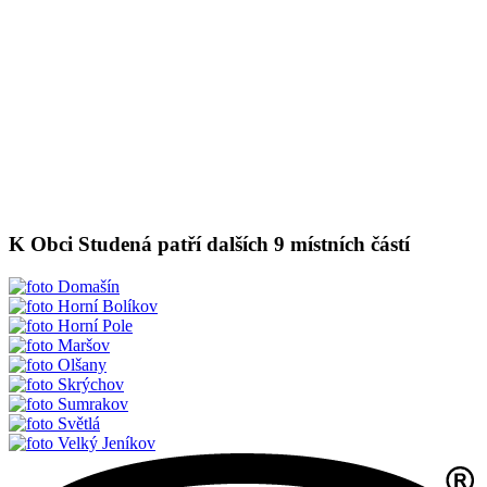
K Obci Studená patří dalších 9 místních částí
Domašín
Horní Bolíkov
Horní Pole
Maršov
Olšany
Skrýchov
Sumrakov
Světlá
Velký Jeníkov