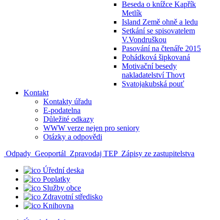
Beseda o knížce Kapřík
Metlík
Island Země ohně a ledu
Setkání se spisovatelem
V.Vondruškou
Pasování na čtenáře 2015
Pohádková šipkovaná
Motivační besedy
nakladatelství Thovt
Svatojakubská pouť
Kontakt
Kontakty úřadu
E-podatelna
Důležité odkazy
WWW verze nejen pro seniory
Otázky a odpovědi
Odpady
Geoportál
Zpravodaj TEP
Zápisy ze zastupitelstva
Úřední deska
Poplatky
Služby obce
Zdravotní středisko
Knihovna