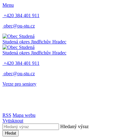
Menu
+420 384 401 911
obec@ou-stu.cz
Studená
okres Jindřichův Hradec
Studená
okres Jindřichův Hradec
+420 384 401 911
obec@ou-stu.cz
Verze pro seniory
RSS
Mapa webu
Vytisknout
Hledaný výraz
Hledat