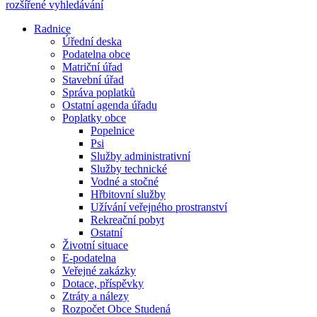
rozšířené vyhledávání
Radnice
Úřední deska
Podatelna obce
Matriční úřad
Stavební úřad
Správa poplatků
Ostatní agenda úřadu
Poplatky obce
Popelnice
Psi
Služby administrativní
Služby technické
Vodné a stočné
Hřbitovní služby
Užívání veřejného prostranství
Rekreační pobyt
Ostatní
Životní situace
E-podatelna
Veřejné zakázky
Dotace, příspěvky
Ztráty a nálezy
Rozpočet Obce Studená