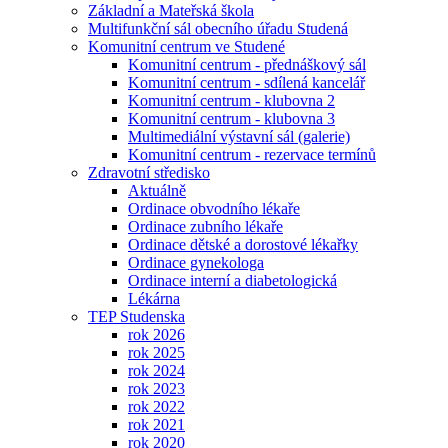
Základní a Mateřská škola
Multifunkční sál obecního úřadu Studená
Komunitní centrum ve Studené
Komunitní centrum - přednáškový sál
Komunitní centrum - sdílená kancelář
Komunitní centrum - klubovna 2
Komunitní centrum - klubovna 3
Multimediální výstavní sál (galerie)
Komunitní centrum - rezervace termínů
Zdravotní středisko
Aktuálně
Ordinace obvodního lékaře
Ordinace zubního lékaře
Ordinace dětské a dorostové lékařky
Ordinace gynekologa
Ordinace interní a diabetologická
Lékárna
TEP Studenska
rok 2026
rok 2025
rok 2024
rok 2023
rok 2022
rok 2021
rok 2020