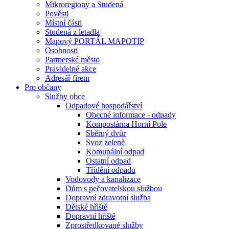
Mikroregiony a Studená
Pověsti
Místní části
Studená z letadla
Mapový PORTÁL MAPOTIP
Osobnosti
Partnerské město
Pravidelné akce
Adresář firem
Pro občany
Služby obce
Odpadové hospodářství
Obecné informace - odpady
Kompostárna Horní Pole
Sběrný dvůr
Svoz zeleně
Komunální odpad
Ostatní odpad
Třídění odpadu
Vodovody a kanalizace
Dům s pečovatelskou službou
Dopravní zdravotní služba
Dětské hřiště
Dopravní hřiště
Zprostředkované služby