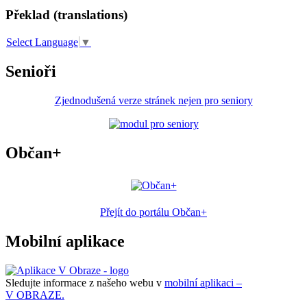
Překlad (translations)
Select Language
▼
Senioři
Zjednodušená verze stránek nejen pro seniory
Občan+
Přejít do portálu Občan+
Mobilní aplikace
Sledujte informace z našeho webu v
mobilní aplikaci –
V OBRAZE.