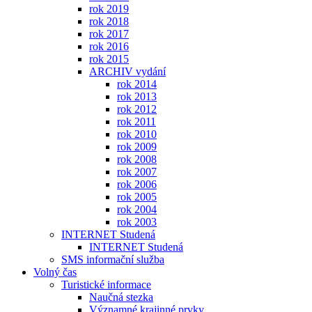
rok 2019
rok 2018
rok 2017
rok 2016
rok 2015
ARCHIV vydání
rok 2014
rok 2013
rok 2012
rok 2011
rok 2010
rok 2009
rok 2008
rok 2007
rok 2006
rok 2005
rok 2004
rok 2003
INTERNET Studená
INTERNET Studená
SMS informační služba
Volný čas
Turistické informace
Naučná stezka
Významné krajinné prvky