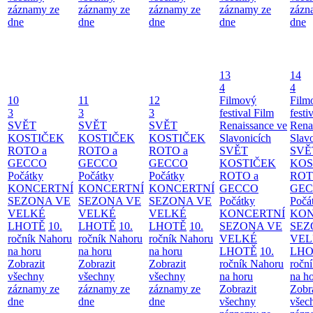
záznamy ze
záznamy ze
záznamy ze
záznamy ze
zázn
dne
dne
dne
dne
dne
13
14
4
4
10
11
12
Filmový
Film
3
3
3
festival Film
festi
SVĚT
SVĚT
SVĚT
Renaissance ve
Rena
KOSTIČEK
KOSTIČEK
KOSTIČEK
Slavonicích
Slav
ROTO a
ROTO a
ROTO a
SVĚT
SVĚ
GECCO
GECCO
GECCO
KOSTIČEK
KOS
Počátky
Počátky
Počátky
ROTO a
ROT
KONCERTNÍ
KONCERTNÍ
KONCERTNÍ
GECCO
GE
SEZONA VE
SEZONA VE
SEZONA VE
Počátky
Počá
VELKÉ
VELKÉ
VELKÉ
KONCERTNÍ
KON
LHOTĚ
10.
LHOTĚ
10.
LHOTĚ
10.
SEZONA VE
SEZ
ročník Nahoru
ročník Nahoru
ročník Nahoru
VELKÉ
VEL
na horu
na horu
na horu
LHOTĚ
10.
LHO
Zobrazit
Zobrazit
Zobrazit
ročník Nahoru
ročn
všechny
všechny
všechny
na horu
na h
záznamy ze
záznamy ze
záznamy ze
Zobrazit
Zobr
dne
dne
dne
všechny
všec