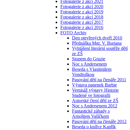
Fotogalerie z akcí 2021
Fotogalerie z akcí 2020
Fotogalerie z akcí 2019
Fotogalerie z akcí 2018
Fotogalerie z akcí 2017
Fotogalerie z akcí 2016
FOTO Archiv
Den otevřených dveří 2010
Přednáška Mgr. V. Buriana
Vyhlášení literární soutěže dětí
ze ZŠ
Stopem do Gruzie
Noc s Andersenem
Beseda s Vlastimilem
Vondruškou
Pasování dětí na čtenáře 2011
Výstava panenek Barbie
Vernisáž výstavy Historie
Studené ve fotografii
Autorské čtení dětí ze ZŠ
Noc s Andersenem 2012
Fantastické záhady s
Arnoštem Vašíčkem
Pasování dětí na čtenáře 2012
Beseda o knížce Kapřík