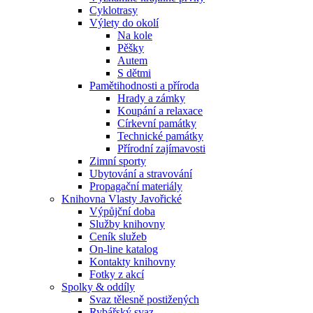
Cyklotrasy
Výlety do okolí
Na kole
Pěšky
Autem
S dětmi
Pamětihodnosti a příroda
Hrady a zámky
Koupání a relaxace
Církevní památky
Technické památky
Přírodní zajímavosti
Zimní sporty
Ubytování a stravování
Propagační materiály
Knihovna Vlasty Javořické
Výpůjční doba
Služby knihovny
Ceník služeb
On-line katalog
Kontakty knihovny
Fotky z akcí
Spolky & oddíly
Svaz tělesně postižených
Rybářský svaz