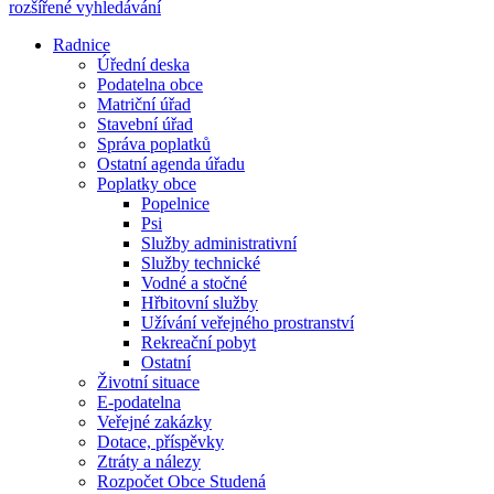
rozšířené vyhledávání
Radnice
Úřední deska
Podatelna obce
Matriční úřad
Stavební úřad
Správa poplatků
Ostatní agenda úřadu
Poplatky obce
Popelnice
Psi
Služby administrativní
Služby technické
Vodné a stočné
Hřbitovní služby
Užívání veřejného prostranství
Rekreační pobyt
Ostatní
Životní situace
E-podatelna
Veřejné zakázky
Dotace, příspěvky
Ztráty a nálezy
Rozpočet Obce Studená