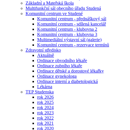
Základní a Mateřská škola
Multifunkční sál obecního úřadu Studená
Komunitní centrum ve Studené
Komunitní centrum - přednáškový sál
Komunitní centrum - sdílená kancelář
Komunitní centrum - klubovna 2
Komunitní centrum - klubovna 3
Multimediální výstavní sál (galerie)
Komunitní centrum - rezervace termínů
Zdravotní středisko
Aktuálně
Ordinace obvodního lékaře
Ordinace zubního lékaře
Ordinace dětské a dorostové lékařky
Ordinace gynekologa
Ordinace interní a diabetologická
Lékárna
TEP Studenska
rok 2026
rok 2025
rok 2024
rok 2023
rok 2022
rok 2021
rok 2020