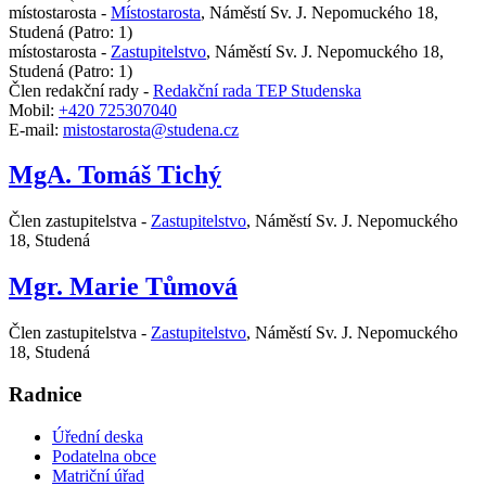
místostarosta -
Místostarosta
,
Náměstí Sv. J. Nepomuckého 18,
Studená
(Patro: 1)
místostarosta -
Zastupitelstvo
,
Náměstí Sv. J. Nepomuckého 18,
Studená
(Patro: 1)
Člen redakční rady -
Redakční rada TEP Studenska
Mobil:
+420 725307040
E-mail:
mistostarosta@studena.cz
MgA. Tomáš Tichý
Člen zastupitelstva -
Zastupitelstvo
,
Náměstí Sv. J. Nepomuckého
18, Studená
Mgr. Marie Tůmová
Člen zastupitelstva -
Zastupitelstvo
,
Náměstí Sv. J. Nepomuckého
18, Studená
Radnice
Úřední deska
Podatelna obce
Matriční úřad