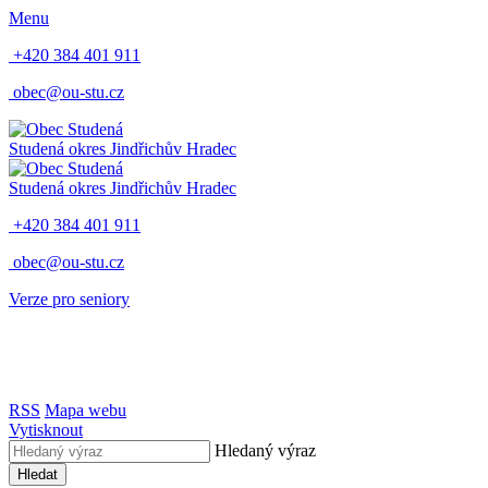
Menu
+420 384 401 911
obec@ou-stu.cz
Studená
okres Jindřichův Hradec
Studená
okres Jindřichův Hradec
+420 384 401 911
obec@ou-stu.cz
Verze pro seniory
RSS
Mapa webu
Vytisknout
Hledaný výraz
Hledat