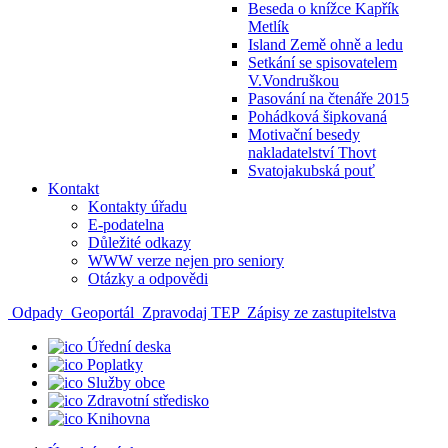
Beseda o knížce Kapřík
Metlík
Island Země ohně a ledu
Setkání se spisovatelem
V.Vondruškou
Pasování na čtenáře 2015
Pohádková šipkovaná
Motivační besedy
nakladatelství Thovt
Svatojakubská pouť
Kontakt
Kontakty úřadu
E-podatelna
Důležité odkazy
WWW verze nejen pro seniory
Otázky a odpovědi
Odpady
Geoportál
Zpravodaj TEP
Zápisy ze zastupitelstva
Úřední deska
Poplatky
Služby obce
Zdravotní středisko
Knihovna