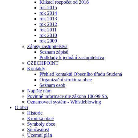
Klikací rozpočet od 2016
rok 2015
rok 2014
rok 2013
rok 2012
rok 2011
rok 2010
rok 2009
Zápisy zastupitelstva
Seznam zápisů
Podklady k jednání zastupitelstva
CZECHPOINT
Kontakty
Přehled kontaktů Obecního úřadu Studená
Organizační struktura obce
Seznam osob
Napište nám
Povinné informace dle zákona 106⁄99 Sb.
Oznamovací systém - Whistleblowing
O obci
Historie
Kronika obce
Symboly obce
Současnost
Územní plán