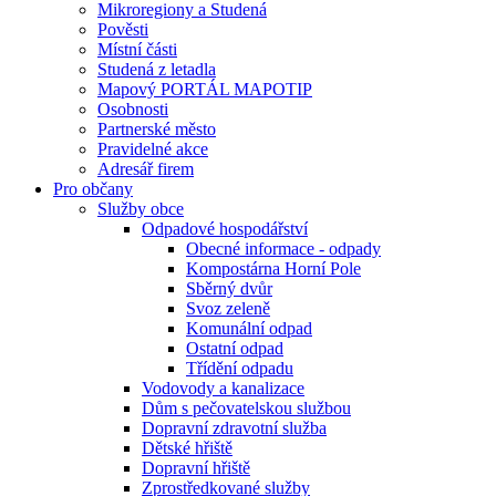
Mikroregiony a Studená
Pověsti
Místní části
Studená z letadla
Mapový PORTÁL MAPOTIP
Osobnosti
Partnerské město
Pravidelné akce
Adresář firem
Pro občany
Služby obce
Odpadové hospodářství
Obecné informace - odpady
Kompostárna Horní Pole
Sběrný dvůr
Svoz zeleně
Komunální odpad
Ostatní odpad
Třídění odpadu
Vodovody a kanalizace
Dům s pečovatelskou službou
Dopravní zdravotní služba
Dětské hřiště
Dopravní hřiště
Zprostředkované služby