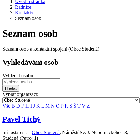
Úvodní stránka
Radnice
Kontakty
Seznam osob
Seznam osob
Seznam osob a kontaktní spojení (Obec Studená)
Vyhledávání osob
Vyhledat osobu:
Hledat
Vybrat organizaci:
Vše
B
D
F
H
I
J
K
L
M
N
O
P
R
S
Š
T
V
Z
Pavel Tichý
místostarosta -
Obec Studená
,
Náměstí Sv. J. Nepomuckého 18,
Studená
(Patro: 1)