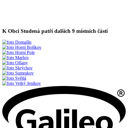
K Obci Studená patří dalších 9 místních částí
Domašín
Horní Bolíkov
Horní Pole
Maršov
Olšany
Skrýchov
Sumrakov
Světlá
Velký Jeníkov