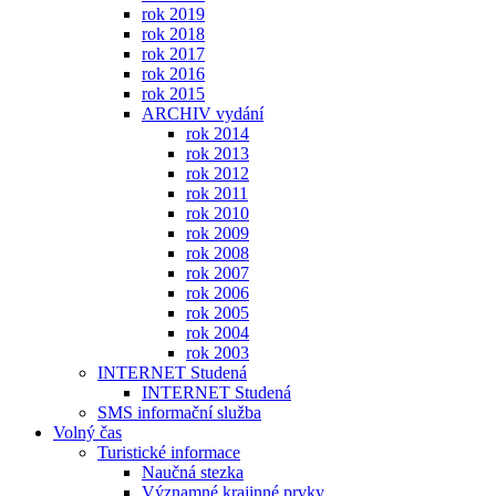
rok 2019
rok 2018
rok 2017
rok 2016
rok 2015
ARCHIV vydání
rok 2014
rok 2013
rok 2012
rok 2011
rok 2010
rok 2009
rok 2008
rok 2007
rok 2006
rok 2005
rok 2004
rok 2003
INTERNET Studená
INTERNET Studená
SMS informační služba
Volný čas
Turistické informace
Naučná stezka
Významné krajinné prvky