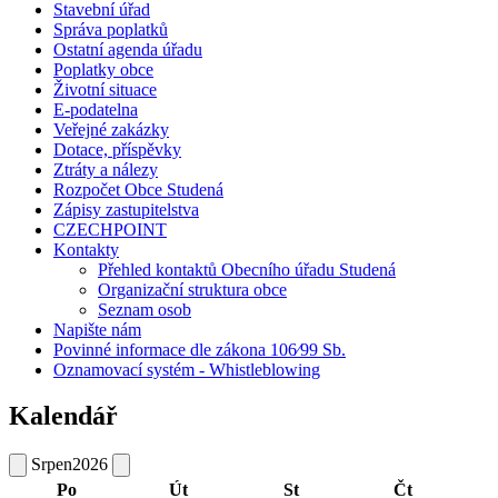
Stavební úřad
Správa poplatků
Ostatní agenda úřadu
Poplatky obce
Životní situace
E-podatelna
Veřejné zakázky
Dotace, příspěvky
Ztráty a nálezy
Rozpočet Obce Studená
Zápisy zastupitelstva
CZECHPOINT
Kontakty
Přehled kontaktů Obecního úřadu Studená
Organizační struktura obce
Seznam osob
Napište nám
Povinné informace dle zákona 106⁄99 Sb.
Oznamovací systém - Whistleblowing
Kalendář
Srpen
2026
Po
Út
St
Čt