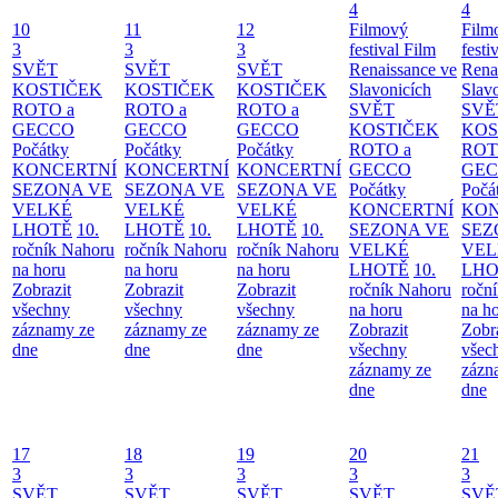
4
4
10
11
12
Filmový
Film
3
3
3
festival Film
festi
SVĚT
SVĚT
SVĚT
Renaissance ve
Rena
KOSTIČEK
KOSTIČEK
KOSTIČEK
Slavonicích
Slav
ROTO a
ROTO a
ROTO a
SVĚT
SVĚ
GECCO
GECCO
GECCO
KOSTIČEK
KOS
Počátky
Počátky
Počátky
ROTO a
ROT
KONCERTNÍ
KONCERTNÍ
KONCERTNÍ
GECCO
GE
SEZONA VE
SEZONA VE
SEZONA VE
Počátky
Počá
VELKÉ
VELKÉ
VELKÉ
KONCERTNÍ
KON
LHOTĚ
10.
LHOTĚ
10.
LHOTĚ
10.
SEZONA VE
SEZ
ročník Nahoru
ročník Nahoru
ročník Nahoru
VELKÉ
VEL
na horu
na horu
na horu
LHOTĚ
10.
LHO
Zobrazit
Zobrazit
Zobrazit
ročník Nahoru
ročn
všechny
všechny
všechny
na horu
na h
záznamy ze
záznamy ze
záznamy ze
Zobrazit
Zobr
dne
dne
dne
všechny
všec
záznamy ze
zázn
dne
dne
17
18
19
20
21
3
3
3
3
3
SVĚT
SVĚT
SVĚT
SVĚT
SVĚ