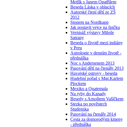
Metlík s Janem Opatřilem
Beseda Láska v oblacích
Autorské čtení dětí ze ZŠ
2012
Stopem na Nordkapp
Jak postavit vejce na špičku
Vernisáž výstavy Miloše
Satrapy
Beseda o životě mezi indiány
v Peru
Astrologie v denním životě -
přednáška
Noc s Andersenem 2013
Pasování dětí na čtenáře 2013
Havajské ostrovy - beseda
Hudební pořad s Mgr.Karlem
Plockem
Mexiko a Quatemala
Na ryby do Kanady
Besedy s Arnoštem Vašíčkem
Stezka po pověstech
Studenska
Pasování na čtenáře 2014
Cesta za domorodými kmeny
- přednáška