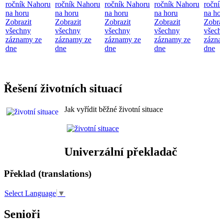
ročník Nahoru
ročník Nahoru
ročník Nahoru
ročník Nahoru
ročn
na horu
na horu
na horu
na horu
na h
Zobrazit
Zobrazit
Zobrazit
Zobrazit
Zobr
všechny
všechny
všechny
všechny
všec
záznamy ze
záznamy ze
záznamy ze
záznamy ze
zázn
dne
dne
dne
dne
dne
Řešení životních situací
Jak vyřídit běžné životní situace
Univerzální překladač
Překlad (translations)
Select Language
▼
Senioři