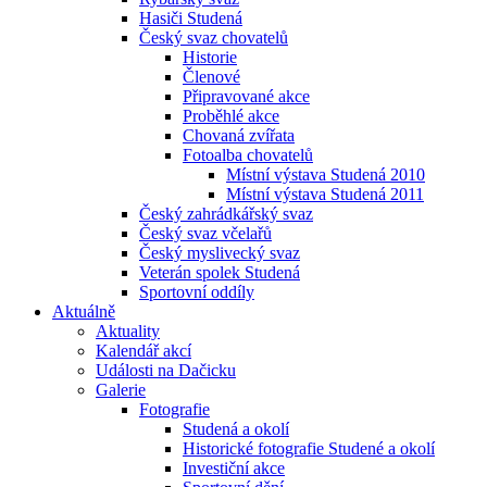
Hasiči Studená
Český svaz chovatelů
Historie
Členové
Připravované akce
Proběhlé akce
Chovaná zvířata
Fotoalba chovatelů
Místní výstava Studená 2010
Místní výstava Studená 2011
Český zahrádkářský svaz
Český svaz včelařů
Český myslivecký svaz
Veterán spolek Studená
Sportovní oddíly
Aktuálně
Aktuality
Kalendář akcí
Události na Dačicku
Galerie
Fotografie
Studená a okolí
Historické fotografie Studené a okolí
Investiční akce