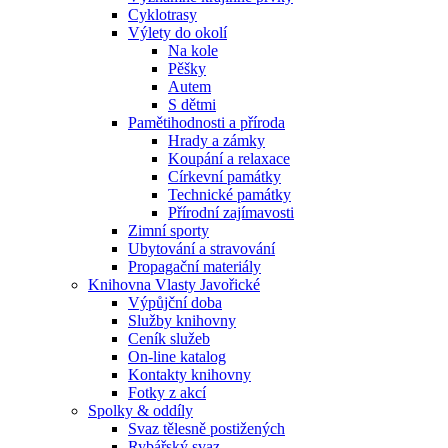
Cyklotrasy
Výlety do okolí
Na kole
Pěšky
Autem
S dětmi
Pamětihodnosti a příroda
Hrady a zámky
Koupání a relaxace
Církevní památky
Technické památky
Přírodní zajímavosti
Zimní sporty
Ubytování a stravování
Propagační materiály
Knihovna Vlasty Javořické
Výpůjční doba
Služby knihovny
Ceník služeb
On-line katalog
Kontakty knihovny
Fotky z akcí
Spolky & oddíly
Svaz tělesně postižených
Rybářský svaz