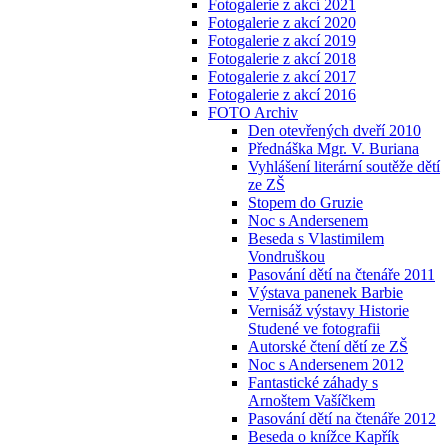
Fotogalerie z akcí 2021
Fotogalerie z akcí 2020
Fotogalerie z akcí 2019
Fotogalerie z akcí 2018
Fotogalerie z akcí 2017
Fotogalerie z akcí 2016
FOTO Archiv
Den otevřených dveří 2010
Přednáška Mgr. V. Buriana
Vyhlášení literární soutěže dětí
ze ZŠ
Stopem do Gruzie
Noc s Andersenem
Beseda s Vlastimilem
Vondruškou
Pasování dětí na čtenáře 2011
Výstava panenek Barbie
Vernisáž výstavy Historie
Studené ve fotografii
Autorské čtení dětí ze ZŠ
Noc s Andersenem 2012
Fantastické záhady s
Arnoštem Vašíčkem
Pasování dětí na čtenáře 2012
Beseda o knížce Kapřík