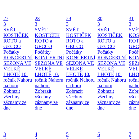
27
28
29
30
31
3
3
3
3
3
SVĚT
SVĚT
SVĚT
SVĚT
SVĚ
KOSTIČEK
KOSTIČEK
KOSTIČEK
KOSTIČEK
KOS
ROTO a
ROTO a
ROTO a
ROTO a
ROT
GECCO
GECCO
GECCO
GECCO
GE
Počátky
Počátky
Počátky
Počátky
Počá
KONCERTNÍ
KONCERTNÍ
KONCERTNÍ
KONCERTNÍ
KON
SEZONA VE
SEZONA VE
SEZONA VE
SEZONA VE
SEZ
VELKÉ
VELKÉ
VELKÉ
VELKÉ
VEL
LHOTĚ
10.
LHOTĚ
10.
LHOTĚ
10.
LHOTĚ
10.
LHO
ročník Nahoru
ročník Nahoru
ročník Nahoru
ročník Nahoru
ročn
na horu
na horu
na horu
na horu
na h
Zobrazit
Zobrazit
Zobrazit
Zobrazit
Zobr
všechny
všechny
všechny
všechny
všec
záznamy ze
záznamy ze
záznamy ze
záznamy ze
zázn
dne
dne
dne
dne
dne
3
4
5
6
7