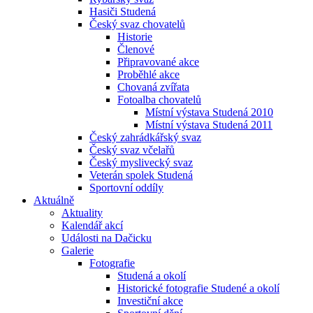
Hasiči Studená
Český svaz chovatelů
Historie
Členové
Připravované akce
Proběhlé akce
Chovaná zvířata
Fotoalba chovatelů
Místní výstava Studená 2010
Místní výstava Studená 2011
Český zahrádkářský svaz
Český svaz včelařů
Český myslivecký svaz
Veterán spolek Studená
Sportovní oddíly
Aktuálně
Aktuality
Kalendář akcí
Události na Dačicku
Galerie
Fotografie
Studená a okolí
Historické fotografie Studené a okolí
Investiční akce