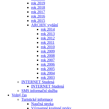
rok 2019
rok 2018
rok 2017
rok 2016
rok 2015
ARCHIV vydání
rok 2014
rok 2013
rok 2012
rok 2011
rok 2010
rok 2009
rok 2008
rok 2007
rok 2006
rok 2005
rok 2004
rok 2003
INTERNET Studená
INTERNET Studená
SMS informační služba
Volný čas
Turistické informace
Naučná stezka
Významné krajinné prvky