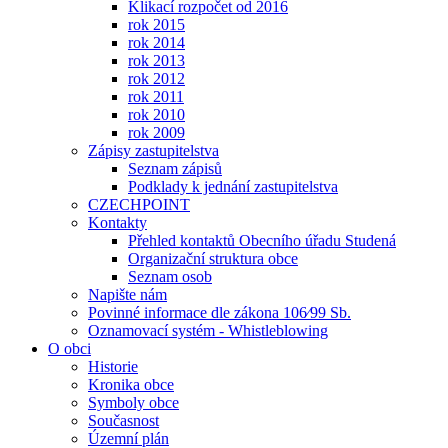
Klikací rozpočet od 2016
rok 2015
rok 2014
rok 2013
rok 2012
rok 2011
rok 2010
rok 2009
Zápisy zastupitelstva
Seznam zápisů
Podklady k jednání zastupitelstva
CZECHPOINT
Kontakty
Přehled kontaktů Obecního úřadu Studená
Organizační struktura obce
Seznam osob
Napište nám
Povinné informace dle zákona 106⁄99 Sb.
Oznamovací systém - Whistleblowing
O obci
Historie
Kronika obce
Symboly obce
Současnost
Územní plán