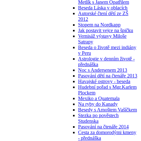
Metlík s Janem Opatřilem
Beseda Láska v oblacích
Autorské čtení dětí ze ZŠ
2012
Stopem na Nordkapp
Jak postavit vejce na špičku
Vernisáž výstavy Miloše
Satrapy
Beseda o životě mezi indiány
v Peru
Astrologie v denním životě -
přednáška
Noc s Andersenem 2013
Pasování dětí na čtenáře 2013
Havajské ostrovy - beseda
Hudební pořad s Mgr.Karlem
Plockem
Mexiko a Quatemala
Na ryby do Kanady
Besedy s Arnoštem Vašíčkem
Stezka po pověstech
Studenska
Pasování na čtenáře 2014
Cesta za domorodými kmeny
- přednáška