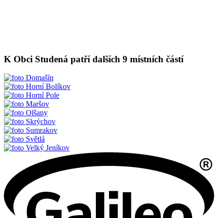
K Obci Studená patří dalších 9 místních částí
Domašín
Horní Bolíkov
Horní Pole
Maršov
Olšany
Skrýchov
Sumrakov
Světlá
Velký Jeníkov