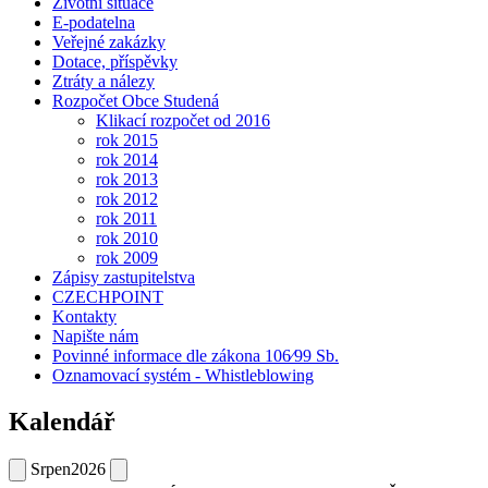
Životní situace
E-podatelna
Veřejné zakázky
Dotace, příspěvky
Ztráty a nálezy
Rozpočet Obce Studená
Klikací rozpočet od 2016
rok 2015
rok 2014
rok 2013
rok 2012
rok 2011
rok 2010
rok 2009
Zápisy zastupitelstva
CZECHPOINT
Kontakty
Napište nám
Povinné informace dle zákona 106⁄99 Sb.
Oznamovací systém - Whistleblowing
Kalendář
Srpen
2026