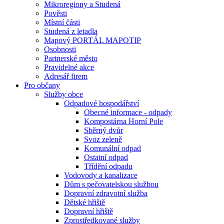
Mikroregiony a Studená
Pověsti
Místní části
Studená z letadla
Mapový PORTÁL MAPOTIP
Osobnosti
Partnerské město
Pravidelné akce
Adresář firem
Pro občany
Služby obce
Odpadové hospodářství
Obecné informace - odpady
Kompostárna Horní Pole
Sběrný dvůr
Svoz zeleně
Komunální odpad
Ostatní odpad
Třídění odpadu
Vodovody a kanalizace
Dům s pečovatelskou službou
Dopravní zdravotní služba
Dětské hřiště
Dopravní hřiště
Zprostředkované služby