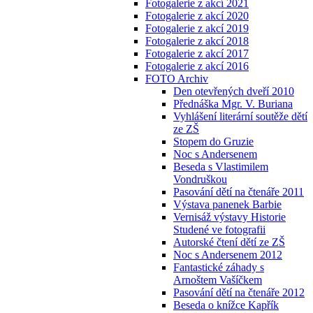
Fotogalerie z akcí 2021
Fotogalerie z akcí 2020
Fotogalerie z akcí 2019
Fotogalerie z akcí 2018
Fotogalerie z akcí 2017
Fotogalerie z akcí 2016
FOTO Archiv
Den otevřených dveří 2010
Přednáška Mgr. V. Buriana
Vyhlášení literární soutěže dětí
ze ZŠ
Stopem do Gruzie
Noc s Andersenem
Beseda s Vlastimilem
Vondruškou
Pasování dětí na čtenáře 2011
Výstava panenek Barbie
Vernisáž výstavy Historie
Studené ve fotografii
Autorské čtení dětí ze ZŠ
Noc s Andersenem 2012
Fantastické záhady s
Arnoštem Vašíčkem
Pasování dětí na čtenáře 2012
Beseda o knížce Kapřík