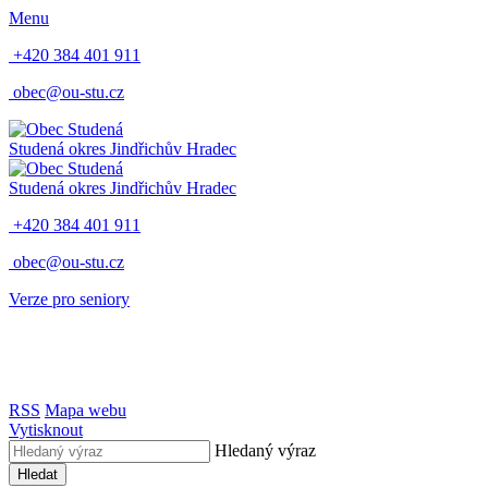
Menu
+420 384 401 911
obec@ou-stu.cz
Studená
okres Jindřichův Hradec
Studená
okres Jindřichův Hradec
+420 384 401 911
obec@ou-stu.cz
Verze pro seniory
RSS
Mapa webu
Vytisknout
Hledaný výraz
Hledat