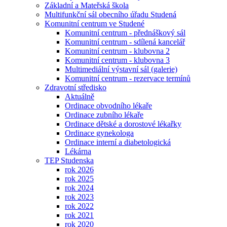
Základní a Mateřská škola
Multifunkční sál obecního úřadu Studená
Komunitní centrum ve Studené
Komunitní centrum - přednáškový sál
Komunitní centrum - sdílená kancelář
Komunitní centrum - klubovna 2
Komunitní centrum - klubovna 3
Multimediální výstavní sál (galerie)
Komunitní centrum - rezervace termínů
Zdravotní středisko
Aktuálně
Ordinace obvodního lékaře
Ordinace zubního lékaře
Ordinace dětské a dorostové lékařky
Ordinace gynekologa
Ordinace interní a diabetologická
Lékárna
TEP Studenska
rok 2026
rok 2025
rok 2024
rok 2023
rok 2022
rok 2021
rok 2020