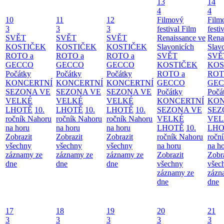
13
14
4
4
10
11
12
Filmový
Film
3
3
3
festival Film
festi
SVĚT
SVĚT
SVĚT
Renaissance ve
Rena
KOSTIČEK
KOSTIČEK
KOSTIČEK
Slavonicích
Slav
ROTO a
ROTO a
ROTO a
SVĚT
SVĚ
GECCO
GECCO
GECCO
KOSTIČEK
KOS
Počátky
Počátky
Počátky
ROTO a
ROT
KONCERTNÍ
KONCERTNÍ
KONCERTNÍ
GECCO
GE
SEZONA VE
SEZONA VE
SEZONA VE
Počátky
Počá
VELKÉ
VELKÉ
VELKÉ
KONCERTNÍ
KON
LHOTĚ
10.
LHOTĚ
10.
LHOTĚ
10.
SEZONA VE
SEZ
ročník Nahoru
ročník Nahoru
ročník Nahoru
VELKÉ
VEL
na horu
na horu
na horu
LHOTĚ
10.
LHO
Zobrazit
Zobrazit
Zobrazit
ročník Nahoru
ročn
všechny
všechny
všechny
na horu
na h
záznamy ze
záznamy ze
záznamy ze
Zobrazit
Zobr
dne
dne
dne
všechny
všec
záznamy ze
zázn
dne
dne
17
18
19
20
21
3
3
3
3
3