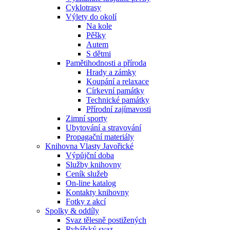
Cyklotrasy
Výlety do okolí
Na kole
Pěšky
Autem
S dětmi
Pamětihodnosti a příroda
Hrady a zámky
Koupání a relaxace
Církevní památky
Technické památky
Přírodní zajímavosti
Zimní sporty
Ubytování a stravování
Propagační materiály
Knihovna Vlasty Javořické
Výpůjční doba
Služby knihovny
Ceník služeb
On-line katalog
Kontakty knihovny
Fotky z akcí
Spolky & oddíly
Svaz tělesně postižených
Rybářský svaz