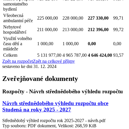
samostatného
bydlení
Všeobecná
225 000,00
228 000,00
227 330,00
99,71
ambulantní péče
Nebytové
211 000,00
213 000,00
212 396,00
99,72
hospodářství
Využití volného
času dětí a
1 000,00
1 000,00
0,00
0,00
mládeže
Celkem
5 131 977,00
4 965 787,00
4 646 424,00
93,57
Zpět na rozpočet
Zpět na celkové příjmy
sestaveno ke dni 31. 12. 2024
Zveřejňované dokumenty
Rozpočty - Návrh střednědobého výhledu rozpočtu
Návrh střednědobého výhledu rozpočtu obce
Studená na roky 2025 - 2027
Střednědobý výhled rozpočtu rok 2025-2027 - návrh.pdf
Typ souboru: PDF dokument, Velikost: 268,59 KiB