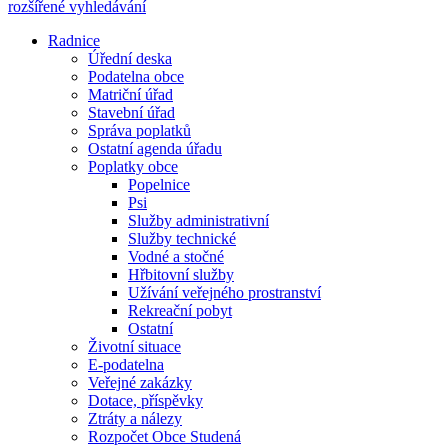
rozšířené vyhledávání
Radnice
Úřední deska
Podatelna obce
Matriční úřad
Stavební úřad
Správa poplatků
Ostatní agenda úřadu
Poplatky obce
Popelnice
Psi
Služby administrativní
Služby technické
Vodné a stočné
Hřbitovní služby
Užívání veřejného prostranství
Rekreační pobyt
Ostatní
Životní situace
E-podatelna
Veřejné zakázky
Dotace, příspěvky
Ztráty a nálezy
Rozpočet Obce Studená