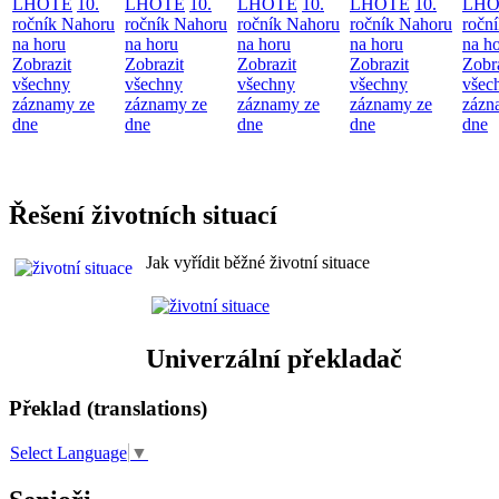
LHOTĚ
10.
LHOTĚ
10.
LHOTĚ
10.
LHOTĚ
10.
LHO
ročník Nahoru
ročník Nahoru
ročník Nahoru
ročník Nahoru
ročn
na horu
na horu
na horu
na horu
na h
Zobrazit
Zobrazit
Zobrazit
Zobrazit
Zobr
všechny
všechny
všechny
všechny
všec
záznamy ze
záznamy ze
záznamy ze
záznamy ze
zázn
dne
dne
dne
dne
dne
Řešení životních situací
Jak vyřídit běžné životní situace
Univerzální překladač
Překlad (translations)
Select Language
▼