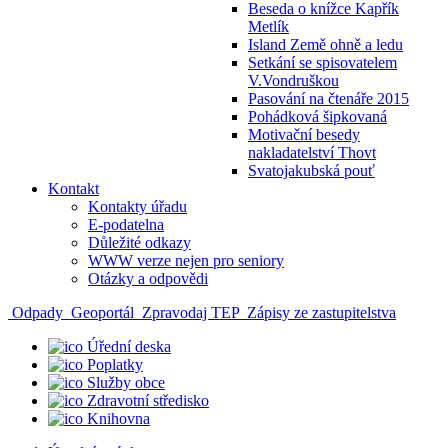
Beseda o knížce Kapřík
Metlík
Island Země ohně a ledu
Setkání se spisovatelem
V.Vondruškou
Pasování na čtenáře 2015
Pohádková šipkovaná
Motivační besedy
nakladatelství Thovt
Svatojakubská pouť
Kontakt
Kontakty úřadu
E-podatelna
Důležité odkazy
WWW verze nejen pro seniory
Otázky a odpovědi
Odpady
Geoportál
Zpravodaj TEP
Zápisy ze zastupitelstva
Úřední deska
Poplatky
Služby obce
Zdravotní středisko
Knihovna