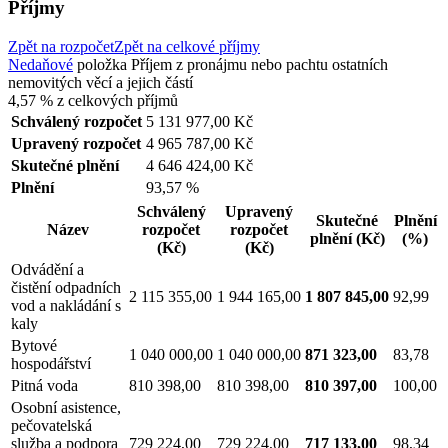
Příjmy
Zpět na rozpočet
Zpět na celkové příjmy
Nedaňové
položka
Příjem z pronájmu nebo pachtu ostatních
nemovitých věcí a jejich částí
4,57 %
z celkových příjmů
Schválený rozpočet
5 131 977,00 Kč
Upravený rozpočet
4 965 787,00 Kč
Skutečné plnění
4 646 424,00 Kč
Plnění
93,57 %
Schválený
Upravený
Skutečné
Plnění
Název
rozpočet
rozpočet
plnění
(Kč)
(%)
(Kč)
(Kč)
Odvádění a
čistění odpadních
2 115 355,00
1 944 165,00
1 807 845,00
92,99
vod a nakládání s
kaly
Bytové
1 040 000,00
1 040 000,00
871 323,00
83,78
hospodářství
Pitná voda
810 398,00
810 398,00
810 397,00
100,00
Osobní asistence,
pečovatelská
služba a podpora
729 224,00
729 224,00
717 133,00
98,34