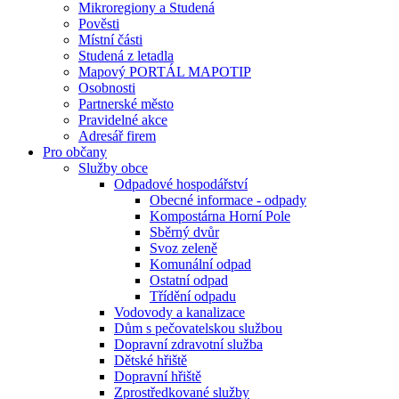
Mikroregiony a Studená
Pověsti
Místní části
Studená z letadla
Mapový PORTÁL MAPOTIP
Osobnosti
Partnerské město
Pravidelné akce
Adresář firem
Pro občany
Služby obce
Odpadové hospodářství
Obecné informace - odpady
Kompostárna Horní Pole
Sběrný dvůr
Svoz zeleně
Komunální odpad
Ostatní odpad
Třídění odpadu
Vodovody a kanalizace
Dům s pečovatelskou službou
Dopravní zdravotní služba
Dětské hřiště
Dopravní hřiště
Zprostředkované služby