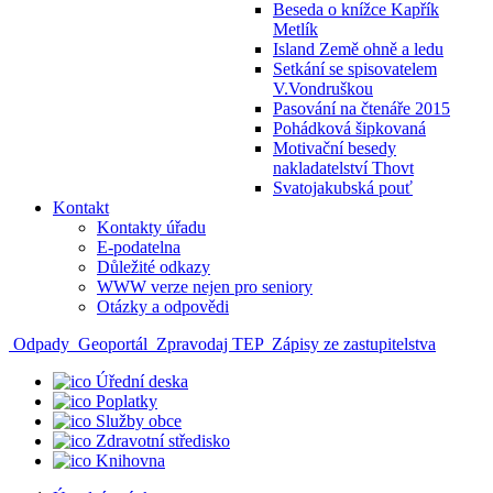
Beseda o knížce Kapřík
Metlík
Island Země ohně a ledu
Setkání se spisovatelem
V.Vondruškou
Pasování na čtenáře 2015
Pohádková šipkovaná
Motivační besedy
nakladatelství Thovt
Svatojakubská pouť
Kontakt
Kontakty úřadu
E-podatelna
Důležité odkazy
WWW verze nejen pro seniory
Otázky a odpovědi
Odpady
Geoportál
Zpravodaj TEP
Zápisy ze zastupitelstva
Úřední deska
Poplatky
Služby obce
Zdravotní středisko
Knihovna