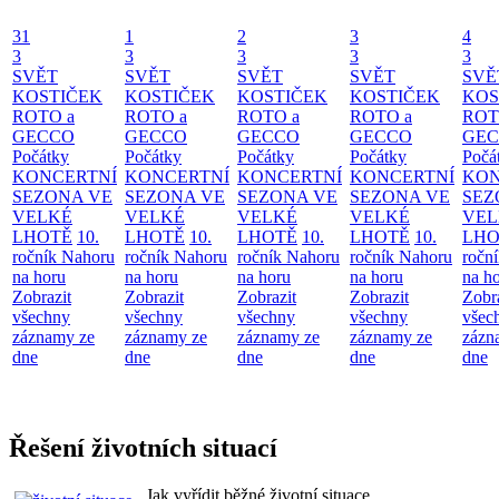
31
1
2
3
4
3
3
3
3
3
SVĚT
SVĚT
SVĚT
SVĚT
SVĚ
KOSTIČEK
KOSTIČEK
KOSTIČEK
KOSTIČEK
KOS
ROTO a
ROTO a
ROTO a
ROTO a
ROT
GECCO
GECCO
GECCO
GECCO
GE
Počátky
Počátky
Počátky
Počátky
Počá
KONCERTNÍ
KONCERTNÍ
KONCERTNÍ
KONCERTNÍ
KON
SEZONA VE
SEZONA VE
SEZONA VE
SEZONA VE
SEZ
VELKÉ
VELKÉ
VELKÉ
VELKÉ
VEL
LHOTĚ
10.
LHOTĚ
10.
LHOTĚ
10.
LHOTĚ
10.
LHO
ročník Nahoru
ročník Nahoru
ročník Nahoru
ročník Nahoru
ročn
na horu
na horu
na horu
na horu
na h
Zobrazit
Zobrazit
Zobrazit
Zobrazit
Zobr
všechny
všechny
všechny
všechny
všec
záznamy ze
záznamy ze
záznamy ze
záznamy ze
zázn
dne
dne
dne
dne
dne
Řešení životních situací
Jak vyřídit běžné životní situace