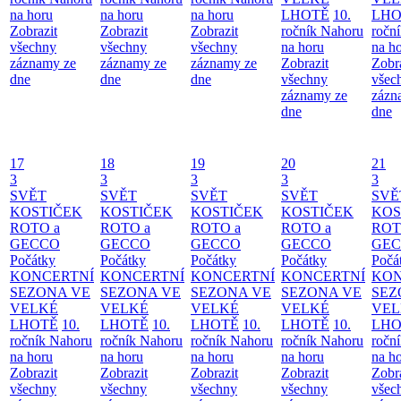
na horu
na horu
na horu
LHOTĚ
10.
LHO
Zobrazit
Zobrazit
Zobrazit
ročník Nahoru
ročn
všechny
všechny
všechny
na horu
na h
záznamy ze
záznamy ze
záznamy ze
Zobrazit
Zobr
dne
dne
dne
všechny
všec
záznamy ze
zázn
dne
dne
17
18
19
20
21
3
3
3
3
3
SVĚT
SVĚT
SVĚT
SVĚT
SVĚ
KOSTIČEK
KOSTIČEK
KOSTIČEK
KOSTIČEK
KOS
ROTO a
ROTO a
ROTO a
ROTO a
ROT
GECCO
GECCO
GECCO
GECCO
GE
Počátky
Počátky
Počátky
Počátky
Počá
KONCERTNÍ
KONCERTNÍ
KONCERTNÍ
KONCERTNÍ
KON
SEZONA VE
SEZONA VE
SEZONA VE
SEZONA VE
SEZ
VELKÉ
VELKÉ
VELKÉ
VELKÉ
VEL
LHOTĚ
10.
LHOTĚ
10.
LHOTĚ
10.
LHOTĚ
10.
LHO
ročník Nahoru
ročník Nahoru
ročník Nahoru
ročník Nahoru
ročn
na horu
na horu
na horu
na horu
na h
Zobrazit
Zobrazit
Zobrazit
Zobrazit
Zobr
všechny
všechny
všechny
všechny
všec