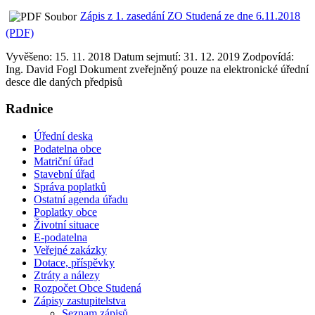
Zápis z 1. zasedání ZO Studená ze dne 6.11.2018
(PDF)
Vyvěšeno: 15. 11. 2018
Datum sejmutí: 31. 12. 2019
Zodpovídá:
Ing. David Fogl
Dokument zveřejněný pouze na elektronické úřední
desce dle daných předpisů
Radnice
Úřední deska
Podatelna obce
Matriční úřad
Stavební úřad
Správa poplatků
Ostatní agenda úřadu
Poplatky obce
Životní situace
E-podatelna
Veřejné zakázky
Dotace, příspěvky
Ztráty a nálezy
Rozpočet Obce Studená
Zápisy zastupitelstva
Seznam zápisů