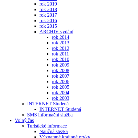
rok 2019
rok 2018
rok 2017
rok 2016
rok 2015
ARCHIV vydání
rok 2014
rok 2013
rok 2012
rok 2011
rok 2010
rok 2009
rok 2008
rok 2007
rok 2006
rok 2005
rok 2004
rok 2003
INTERNET Studená
INTERNET Studená
SMS informační služba
Volný čas
Turistické informace
Naučná stezka
Významné krajinné prvky