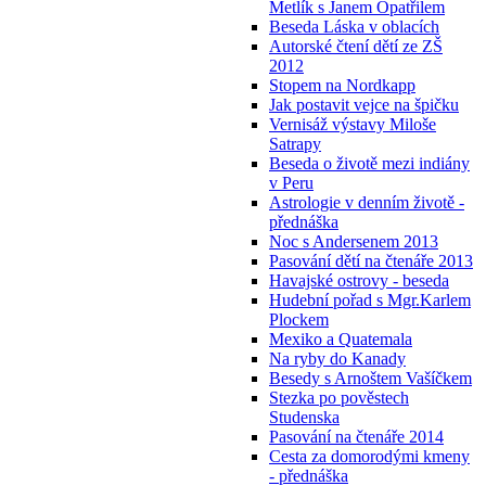
Metlík s Janem Opatřilem
Beseda Láska v oblacích
Autorské čtení dětí ze ZŠ
2012
Stopem na Nordkapp
Jak postavit vejce na špičku
Vernisáž výstavy Miloše
Satrapy
Beseda o životě mezi indiány
v Peru
Astrologie v denním životě -
přednáška
Noc s Andersenem 2013
Pasování dětí na čtenáře 2013
Havajské ostrovy - beseda
Hudební pořad s Mgr.Karlem
Plockem
Mexiko a Quatemala
Na ryby do Kanady
Besedy s Arnoštem Vašíčkem
Stezka po pověstech
Studenska
Pasování na čtenáře 2014
Cesta za domorodými kmeny
- přednáška