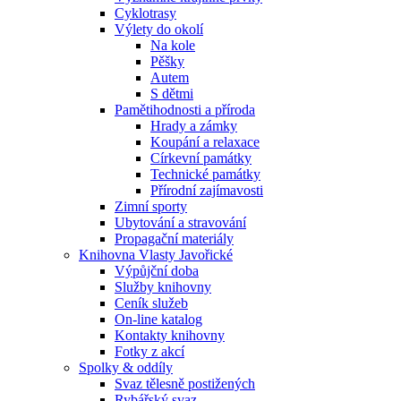
Cyklotrasy
Výlety do okolí
Na kole
Pěšky
Autem
S dětmi
Pamětihodnosti a příroda
Hrady a zámky
Koupání a relaxace
Církevní památky
Technické památky
Přírodní zajímavosti
Zimní sporty
Ubytování a stravování
Propagační materiály
Knihovna Vlasty Javořické
Výpůjční doba
Služby knihovny
Ceník služeb
On-line katalog
Kontakty knihovny
Fotky z akcí
Spolky & oddíly
Svaz tělesně postižených
Rybářský svaz