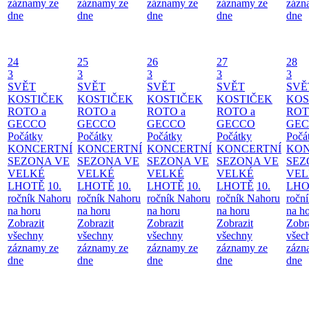
záznamy ze
záznamy ze
záznamy ze
záznamy ze
zázn
dne
dne
dne
dne
dne
24
25
26
27
28
3
3
3
3
3
SVĚT
SVĚT
SVĚT
SVĚT
SVĚ
KOSTIČEK
KOSTIČEK
KOSTIČEK
KOSTIČEK
KOS
ROTO a
ROTO a
ROTO a
ROTO a
ROT
GECCO
GECCO
GECCO
GECCO
GE
Počátky
Počátky
Počátky
Počátky
Počá
KONCERTNÍ
KONCERTNÍ
KONCERTNÍ
KONCERTNÍ
KON
SEZONA VE
SEZONA VE
SEZONA VE
SEZONA VE
SEZ
VELKÉ
VELKÉ
VELKÉ
VELKÉ
VEL
LHOTĚ
10.
LHOTĚ
10.
LHOTĚ
10.
LHOTĚ
10.
LHO
ročník Nahoru
ročník Nahoru
ročník Nahoru
ročník Nahoru
ročn
na horu
na horu
na horu
na horu
na h
Zobrazit
Zobrazit
Zobrazit
Zobrazit
Zobr
všechny
všechny
všechny
všechny
všec
záznamy ze
záznamy ze
záznamy ze
záznamy ze
zázn
dne
dne
dne
dne
dne