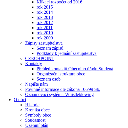
Klikací rozpočet od 2016
rok 2015
rok 2014
rok 2013
rok 2012
rok 2011
rok 2010
rok 2009
Zápisy zastupitelstva
Seznam zápisů
Podklady k jednání zastupitelstva
CZECHPOINT
Kontakty
Přehled kontaktů Obecního úřadu Studená
Organizační struktura obce
Seznam osob
Napište nám
Povinné informace dle zákona 106⁄99 Sb.
Oznamovací systém - Whistleblowing
O obci
Historie
Kronika obce
Symboly obce
Současnost
Územní plán