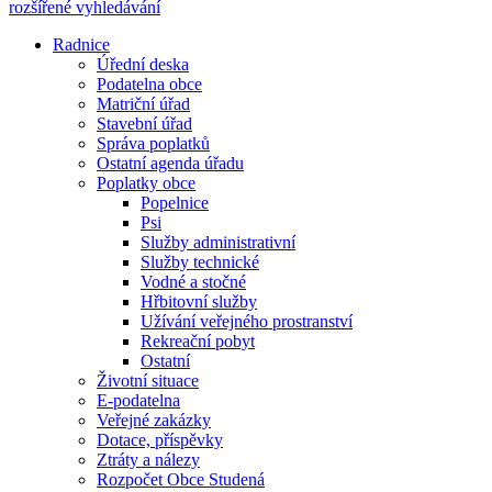
rozšířené vyhledávání
Radnice
Úřední deska
Podatelna obce
Matriční úřad
Stavební úřad
Správa poplatků
Ostatní agenda úřadu
Poplatky obce
Popelnice
Psi
Služby administrativní
Služby technické
Vodné a stočné
Hřbitovní služby
Užívání veřejného prostranství
Rekreační pobyt
Ostatní
Životní situace
E-podatelna
Veřejné zakázky
Dotace, příspěvky
Ztráty a nálezy
Rozpočet Obce Studená