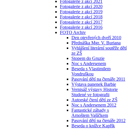
Fotogalerie z akcí 2021
Fotogalerie z akcí 2020
Fotogalerie z akcí 2019
Fotogalerie z akcí 2018
Fotogalerie z akcí 2017
Fotogalerie z akcí 2016
FOTO Archiv
Den otevřených dveří 2010
Přednáška Mgr. V. Buriana
Vyhlášení literární soutěže dětí
ze ZŠ
Stopem do Gruzie
Noc s Andersenem
Beseda s Vlastimilem
Vondruškou
Pasování dětí na čtenáře 2011
Výstava panenek Barbie
Vernisáž výstavy Historie
Studené ve fotografii
Autorské čtení dětí ze ZŠ
Noc s Andersenem 2012
Fantastické záhady s
Arnoštem Vašíčkem
Pasování dětí na čtenáře 2012
Beseda o knížce Kapřík