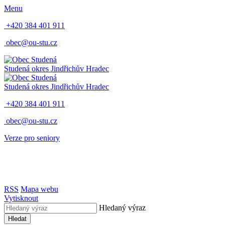
Menu
+420 384 401 911
obec@ou-stu.cz
Studená
okres Jindřichův Hradec
Studená
okres Jindřichův Hradec
+420 384 401 911
obec@ou-stu.cz
Verze pro seniory
RSS
Mapa webu
Vytisknout
Hledaný výraz
Hledat