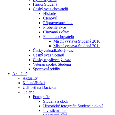
Hasiči Studená
Český svaz chovatelů
Historie
Členové
Připravované akce
Proběhlé akce
Chovaná zvířata
Fotoalba chovatelů
Místní výstava Studená 2010
Místní výstava Studená 2011
Český zahrádkářský svaz
Český svaz včelařů
Český myslivecký svaz
Veterán spolek Studená
Sportovní oddíly
Aktuálně
Aktuality
Kalendář akcí
Události na Dačicku
Galerie
Fotografie
Studená a okolí
Historické fotografie Studené a okolí
Investiční akce