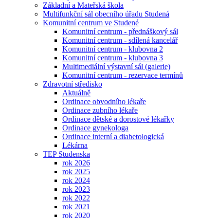
Základní a Mateřská škola
Multifunkční sál obecního úřadu Studená
Komunitní centrum ve Studené
Komunitní centrum - přednáškový sál
Komunitní centrum - sdílená kancelář
Komunitní centrum - klubovna 2
Komunitní centrum - klubovna 3
Multimediální výstavní sál (galerie)
Komunitní centrum - rezervace termínů
Zdravotní středisko
Aktuálně
Ordinace obvodního lékaře
Ordinace zubního lékaře
Ordinace dětské a dorostové lékařky
Ordinace gynekologa
Ordinace interní a diabetologická
Lékárna
TEP Studenska
rok 2026
rok 2025
rok 2024
rok 2023
rok 2022
rok 2021
rok 2020