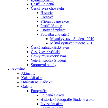
Hasiči Studená
Český svaz chovatelů
Historie
Členové
Připravované akce
Proběhlé akce
Chovaná zvířata
Fotoalba chovatelů
Místní výstava Studená 2010
Místní výstava Studená 2011
Český zahrádkářský svaz
Český svaz včelařů
Český myslivecký svaz
Veterán spolek Studená
Sportovní oddíly
Aktuálně
Aktuality
Kalendář akcí
Události na Dačicku
Galerie
Fotografie
Studená a okolí
Historické fotografie Studené a okolí
Investiční akce