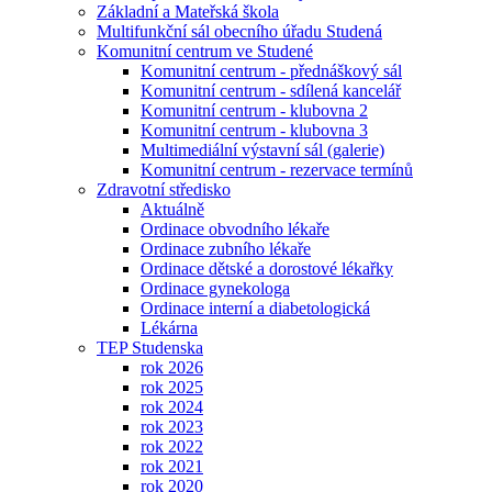
Základní a Mateřská škola
Multifunkční sál obecního úřadu Studená
Komunitní centrum ve Studené
Komunitní centrum - přednáškový sál
Komunitní centrum - sdílená kancelář
Komunitní centrum - klubovna 2
Komunitní centrum - klubovna 3
Multimediální výstavní sál (galerie)
Komunitní centrum - rezervace termínů
Zdravotní středisko
Aktuálně
Ordinace obvodního lékaře
Ordinace zubního lékaře
Ordinace dětské a dorostové lékařky
Ordinace gynekologa
Ordinace interní a diabetologická
Lékárna
TEP Studenska
rok 2026
rok 2025
rok 2024
rok 2023
rok 2022
rok 2021
rok 2020