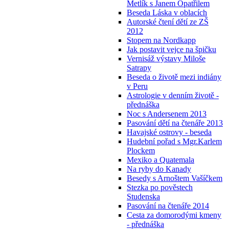
Metlík s Janem Opatřilem
Beseda Láska v oblacích
Autorské čtení dětí ze ZŠ
2012
Stopem na Nordkapp
Jak postavit vejce na špičku
Vernisáž výstavy Miloše
Satrapy
Beseda o životě mezi indiány
v Peru
Astrologie v denním životě -
přednáška
Noc s Andersenem 2013
Pasování dětí na čtenáře 2013
Havajské ostrovy - beseda
Hudební pořad s Mgr.Karlem
Plockem
Mexiko a Quatemala
Na ryby do Kanady
Besedy s Arnoštem Vašíčkem
Stezka po pověstech
Studenska
Pasování na čtenáře 2014
Cesta za domorodými kmeny
- přednáška