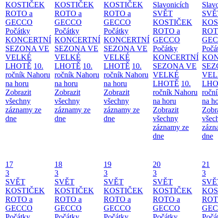
KOSTIČEK
KOSTIČEK
KOSTIČEK
Slavonicích
Slav
ROTO a
ROTO a
ROTO a
SVĚT
SVĚ
GECCO
GECCO
GECCO
KOSTIČEK
KOS
Počátky
Počátky
Počátky
ROTO a
ROT
KONCERTNÍ
KONCERTNÍ
KONCERTNÍ
GECCO
GE
SEZONA VE
SEZONA VE
SEZONA VE
Počátky
Počá
VELKÉ
VELKÉ
VELKÉ
KONCERTNÍ
KON
LHOTĚ
10.
LHOTĚ
10.
LHOTĚ
10.
SEZONA VE
SEZ
ročník Nahoru
ročník Nahoru
ročník Nahoru
VELKÉ
VEL
na horu
na horu
na horu
LHOTĚ
10.
LHO
Zobrazit
Zobrazit
Zobrazit
ročník Nahoru
ročn
všechny
všechny
všechny
na horu
na h
záznamy ze
záznamy ze
záznamy ze
Zobrazit
Zobr
dne
dne
dne
všechny
všec
záznamy ze
zázn
dne
dne
17
18
19
20
21
3
3
3
3
3
SVĚT
SVĚT
SVĚT
SVĚT
SVĚ
KOSTIČEK
KOSTIČEK
KOSTIČEK
KOSTIČEK
KOS
ROTO a
ROTO a
ROTO a
ROTO a
ROT
GECCO
GECCO
GECCO
GECCO
GE
Počátky
Počátky
Počátky
Počátky
Počá