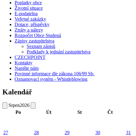
Poplatky obce
Životní situace
E-podatelna
Veřejné zakázky
Dotace, příspěvky
Ztráty a nálezy
Rozpočet Obce Studená
Zápisy zastupitelstva
Seznam zápisů
Podklady k jednání zastupitelstva
CZECHPOINT
Kontakty
Napište nám
Povinné informace dle zákona 106⁄99 Sb.
Oznamovací systém - Whistleblowing
Kalendář
Srpen
2026
Po
Út
St
Čt
27
28
29
30
31