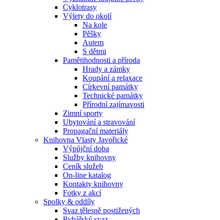
Cyklotrasy
Výlety do okolí
Na kole
Pěšky
Autem
S dětmi
Pamětihodnosti a příroda
Hrady a zámky
Koupání a relaxace
Církevní památky
Technické památky
Přírodní zajímavosti
Zimní sporty
Ubytování a stravování
Propagační materiály
Knihovna Vlasty Javořické
Výpůjční doba
Služby knihovny
Ceník služeb
On-line katalog
Kontakty knihovny
Fotky z akcí
Spolky & oddíly
Svaz tělesně postižených
Rybářský svaz