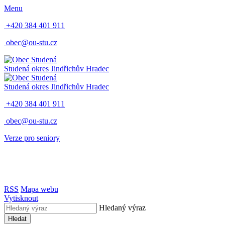
Menu
+420 384 401 911
obec@ou-stu.cz
Studená
okres Jindřichův Hradec
Studená
okres Jindřichův Hradec
+420 384 401 911
obec@ou-stu.cz
Verze pro seniory
RSS
Mapa webu
Vytisknout
Hledaný výraz
Hledat