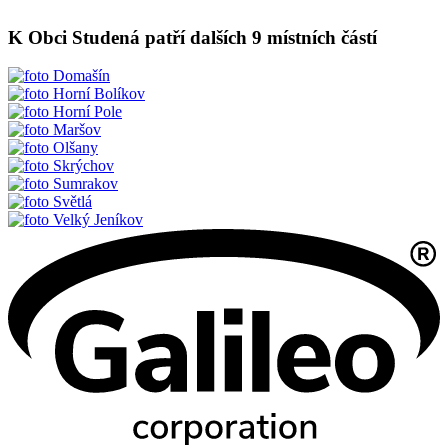
K Obci Studená patří dalších 9 místních částí
Domašín
Horní Bolíkov
Horní Pole
Maršov
Olšany
Skrýchov
Sumrakov
Světlá
Velký Jeníkov