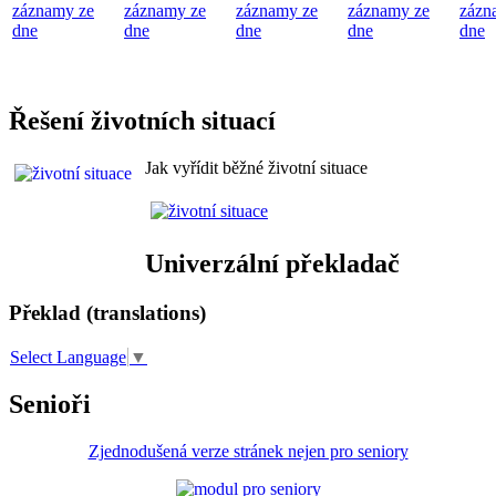
záznamy ze
záznamy ze
záznamy ze
záznamy ze
zázn
dne
dne
dne
dne
dne
Řešení životních situací
Jak vyřídit běžné životní situace
Univerzální překladač
Překlad (translations)
Select Language
▼
Senioři
Zjednodušená verze stránek nejen pro seniory