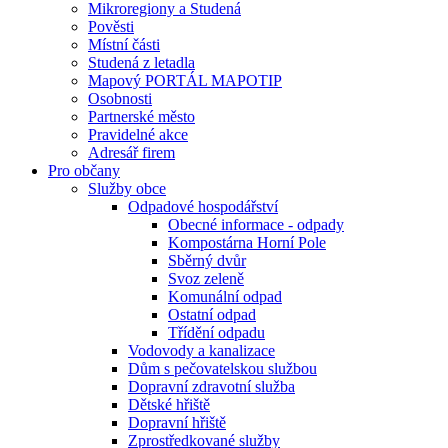
Mikroregiony a Studená
Pověsti
Místní části
Studená z letadla
Mapový PORTÁL MAPOTIP
Osobnosti
Partnerské město
Pravidelné akce
Adresář firem
Pro občany
Služby obce
Odpadové hospodářství
Obecné informace - odpady
Kompostárna Horní Pole
Sběrný dvůr
Svoz zeleně
Komunální odpad
Ostatní odpad
Třídění odpadu
Vodovody a kanalizace
Dům s pečovatelskou službou
Dopravní zdravotní služba
Dětské hřiště
Dopravní hřiště
Zprostředkované služby