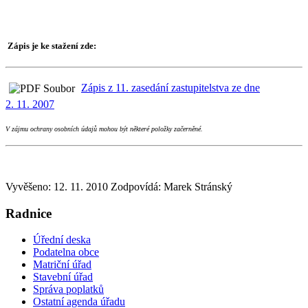
Zápis je ke stažení zde:
Zápis z 11. zasedání zastupitelstva ze dne
2. 11. 2007
V zájmu ochrany osobních údajů mohou být některé položky začerněné.
Vyvěšeno: 12. 11. 2010
Zodpovídá:
Marek Stránský
Radnice
Úřední deska
Podatelna obce
Matriční úřad
Stavební úřad
Správa poplatků
Ostatní agenda úřadu