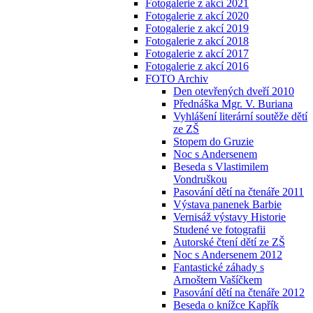
Fotogalerie z akcí 2021
Fotogalerie z akcí 2020
Fotogalerie z akcí 2019
Fotogalerie z akcí 2018
Fotogalerie z akcí 2017
Fotogalerie z akcí 2016
FOTO Archiv
Den otevřených dveří 2010
Přednáška Mgr. V. Buriana
Vyhlášení literární soutěže dětí
ze ZŠ
Stopem do Gruzie
Noc s Andersenem
Beseda s Vlastimilem
Vondruškou
Pasování dětí na čtenáře 2011
Výstava panenek Barbie
Vernisáž výstavy Historie
Studené ve fotografii
Autorské čtení dětí ze ZŠ
Noc s Andersenem 2012
Fantastické záhady s
Arnoštem Vašíčkem
Pasování dětí na čtenáře 2012
Beseda o knížce Kapřík