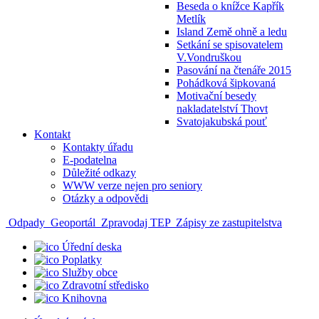
Beseda o knížce Kapřík
Metlík
Island Země ohně a ledu
Setkání se spisovatelem
V.Vondruškou
Pasování na čtenáře 2015
Pohádková šipkovaná
Motivační besedy
nakladatelství Thovt
Svatojakubská pouť
Kontakt
Kontakty úřadu
E-podatelna
Důležité odkazy
WWW verze nejen pro seniory
Otázky a odpovědi
Odpady
Geoportál
Zpravodaj TEP
Zápisy ze zastupitelstva
Úřední deska
Poplatky
Služby obce
Zdravotní středisko
Knihovna