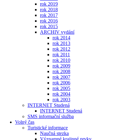
rok 2019
rok 2018
rok 2017
rok 2016
rok 2015
ARCHIV vydání
rok 2014
rok 2013
rok 2012
rok 2011
rok 2010
rok 2009
rok 2008
rok 2007
rok 2006
rok 2005
rok 2004
rok 2003
INTERNET Studená
INTERNET Studená
SMS informační služba
Volný čas
Turistické informace
Naučná stezka
Významné krajinné prvky