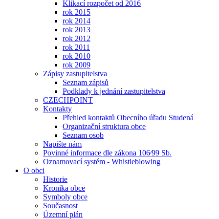
Klikací rozpočet od 2016
rok 2015
rok 2014
rok 2013
rok 2012
rok 2011
rok 2010
rok 2009
Zápisy zastupitelstva
Seznam zápisů
Podklady k jednání zastupitelstva
CZECHPOINT
Kontakty
Přehled kontaktů Obecního úřadu Studená
Organizační struktura obce
Seznam osob
Napište nám
Povinné informace dle zákona 106⁄99 Sb.
Oznamovací systém - Whistleblowing
O obci
Historie
Kronika obce
Symboly obce
Současnost
Územní plán