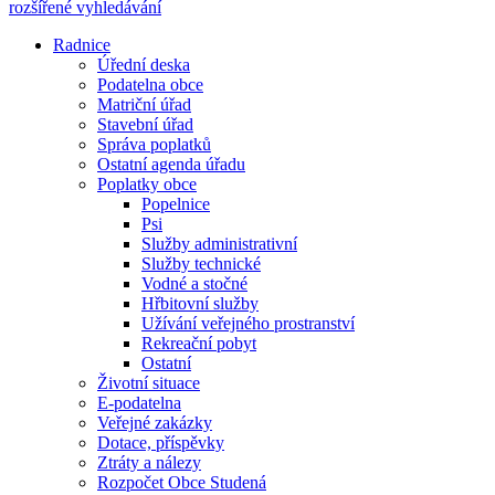
rozšířené vyhledávání
Radnice
Úřední deska
Podatelna obce
Matriční úřad
Stavební úřad
Správa poplatků
Ostatní agenda úřadu
Poplatky obce
Popelnice
Psi
Služby administrativní
Služby technické
Vodné a stočné
Hřbitovní služby
Užívání veřejného prostranství
Rekreační pobyt
Ostatní
Životní situace
E-podatelna
Veřejné zakázky
Dotace, příspěvky
Ztráty a nálezy
Rozpočet Obce Studená