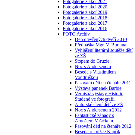
Fotogalerie z akcí 2021
Fotogalerie z akcí 2020
Fotogalerie z akcí 2019
Fotogalerie z akcí 2018
Fotogalerie z akcí 2017
Fotogalerie z akcí 2016
FOTO Archiv
Den otevřených dveří 2010
Přednáška Mgr. V. Buriana
Vyhlášení literární soutěže dětí
ze ZŠ
Stopem do Gruzie
Noc s Andersenem
Beseda s Vlastimilem
Vondruškou
Pasování dětí na čtenáře 2011
Výstava panenek Barbie
Vernisáž výstavy Historie
Studené ve fotografii
Autorské čtení dětí ze ZŠ
Noc s Andersenem 2012
Fantastické záhady s
Arnoštem Vašíčkem
Pasování dětí na čtenáře 2012
Beseda o knížce Kapřík