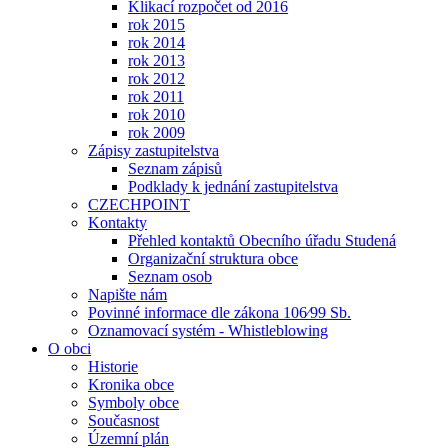
Klikací rozpočet od 2016
rok 2015
rok 2014
rok 2013
rok 2012
rok 2011
rok 2010
rok 2009
Zápisy zastupitelstva
Seznam zápisů
Podklady k jednání zastupitelstva
CZECHPOINT
Kontakty
Přehled kontaktů Obecního úřadu Studená
Organizační struktura obce
Seznam osob
Napište nám
Povinné informace dle zákona 106⁄99 Sb.
Oznamovací systém - Whistleblowing
O obci
Historie
Kronika obce
Symboly obce
Současnost
Územní plán