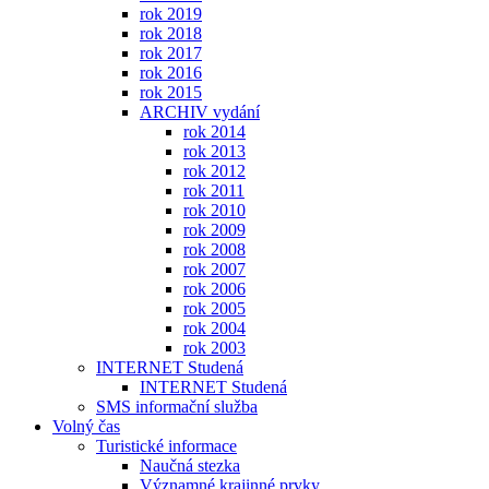
rok 2019
rok 2018
rok 2017
rok 2016
rok 2015
ARCHIV vydání
rok 2014
rok 2013
rok 2012
rok 2011
rok 2010
rok 2009
rok 2008
rok 2007
rok 2006
rok 2005
rok 2004
rok 2003
INTERNET Studená
INTERNET Studená
SMS informační služba
Volný čas
Turistické informace
Naučná stezka
Významné krajinné prvky