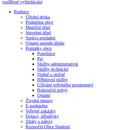
rozšířené vyhledávání
Radnice
Úřední deska
Podatelna obce
Matriční úřad
Stavební úřad
Správa poplatků
Ostatní agenda úřadu
Poplatky obce
Popelnice
Psi
Služby administrativní
Služby technické
Vodné a stočné
Hřbitovní služby
Užívání veřejného prostranství
Rekreační pobyt
Ostatní
Životní situace
E-podatelna
Veřejné zakázky
Dotace, příspěvky
Ztráty a nálezy
Rozpočet Obce Studená