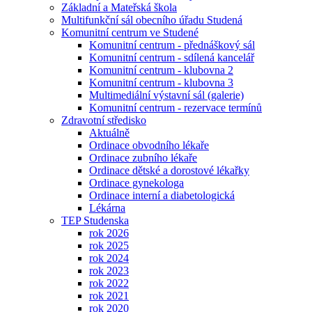
Základní a Mateřská škola
Multifunkční sál obecního úřadu Studená
Komunitní centrum ve Studené
Komunitní centrum - přednáškový sál
Komunitní centrum - sdílená kancelář
Komunitní centrum - klubovna 2
Komunitní centrum - klubovna 3
Multimediální výstavní sál (galerie)
Komunitní centrum - rezervace termínů
Zdravotní středisko
Aktuálně
Ordinace obvodního lékaře
Ordinace zubního lékaře
Ordinace dětské a dorostové lékařky
Ordinace gynekologa
Ordinace interní a diabetologická
Lékárna
TEP Studenska
rok 2026
rok 2025
rok 2024
rok 2023
rok 2022
rok 2021
rok 2020