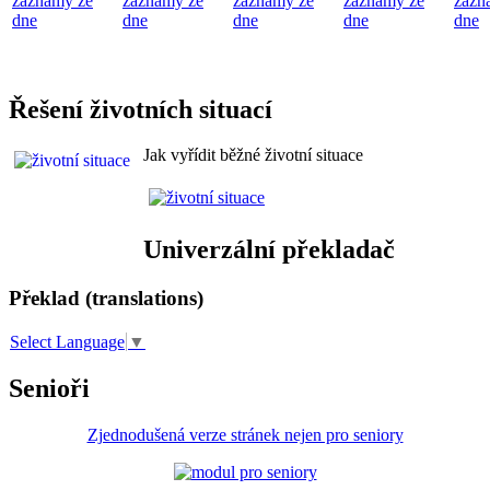
záznamy ze
záznamy ze
záznamy ze
záznamy ze
zázn
dne
dne
dne
dne
dne
Řešení životních situací
Jak vyřídit běžné životní situace
Univerzální překladač
Překlad (translations)
Select Language
▼
Senioři
Zjednodušená verze stránek nejen pro seniory