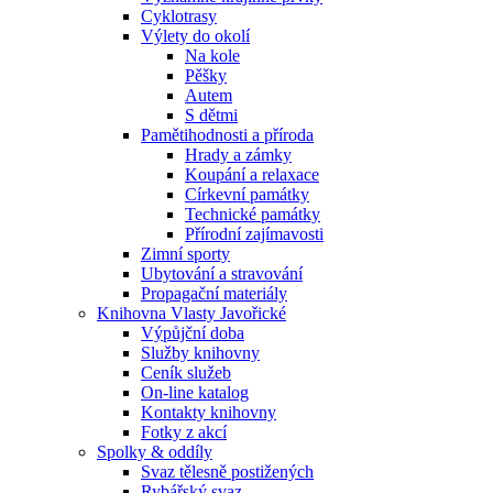
Cyklotrasy
Výlety do okolí
Na kole
Pěšky
Autem
S dětmi
Pamětihodnosti a příroda
Hrady a zámky
Koupání a relaxace
Církevní památky
Technické památky
Přírodní zajímavosti
Zimní sporty
Ubytování a stravování
Propagační materiály
Knihovna Vlasty Javořické
Výpůjční doba
Služby knihovny
Ceník služeb
On-line katalog
Kontakty knihovny
Fotky z akcí
Spolky & oddíly
Svaz tělesně postižených
Rybářský svaz