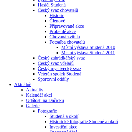
Hasiči Studená
Český svaz chovatelů
Historie
Členové
Připravované akce
Proběhlé akce
Chovaná zvířata
Fotoalba chovatelů
Místní výstava Studená 2010
Místní výstava Studená 2011
Český zahrádkářský svaz
Český svaz včelařů
Český myslivecký svaz
Veterán spolek Studená
Sportovní oddíly
Aktuálně
Aktuality
Kalendář akcí
Události na Dačicku
Galerie
Fotografie
Studená a okolí
Historické fotografie Studené a okolí
Investiční akce