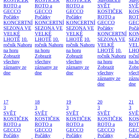
KOSTIČEK
KOSTIČEK
KOSTIČEK
Slavonicích
Slav
ROTO a
ROTO a
ROTO a
SVĚT
SVĚ
GECCO
GECCO
GECCO
KOSTIČEK
KOS
Počátky
Počátky
Počátky
ROTO a
ROT
KONCERTNÍ
KONCERTNÍ
KONCERTNÍ
GECCO
GE
SEZONA VE
SEZONA VE
SEZONA VE
Počátky
Počá
VELKÉ
VELKÉ
VELKÉ
KONCERTNÍ
KON
LHOTĚ
10.
LHOTĚ
10.
LHOTĚ
10.
SEZONA VE
SEZ
ročník Nahoru
ročník Nahoru
ročník Nahoru
VELKÉ
VEL
na horu
na horu
na horu
LHOTĚ
10.
LHO
Zobrazit
Zobrazit
Zobrazit
ročník Nahoru
ročn
všechny
všechny
všechny
na horu
na h
záznamy ze
záznamy ze
záznamy ze
Zobrazit
Zobr
dne
dne
dne
všechny
všec
záznamy ze
zázn
dne
dne
17
18
19
20
21
3
3
3
3
3
SVĚT
SVĚT
SVĚT
SVĚT
SVĚ
KOSTIČEK
KOSTIČEK
KOSTIČEK
KOSTIČEK
KOS
ROTO a
ROTO a
ROTO a
ROTO a
ROT
GECCO
GECCO
GECCO
GECCO
GE
Počátky
Počátky
Počátky
Počátky
Počá