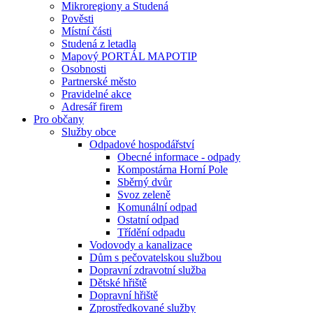
Mikroregiony a Studená
Pověsti
Místní části
Studená z letadla
Mapový PORTÁL MAPOTIP
Osobnosti
Partnerské město
Pravidelné akce
Adresář firem
Pro občany
Služby obce
Odpadové hospodářství
Obecné informace - odpady
Kompostárna Horní Pole
Sběrný dvůr
Svoz zeleně
Komunální odpad
Ostatní odpad
Třídění odpadu
Vodovody a kanalizace
Dům s pečovatelskou službou
Dopravní zdravotní služba
Dětské hřiště
Dopravní hřiště
Zprostředkované služby