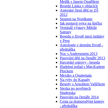
Metlík s Janem Opatřilem
Beseda Láska v oblacích
Autorské čtení dětí ze ZŠ
2012
Stopem na Nordkapp
Jak postavit vejce na špičku
Vernisáž výstavy Miloše
Satrapy
Beseda o životě mezi indiány
v Peru
Astrologie v denním životě -
přednáška
Noc s Andersenem 2013
Pasování dětí na čtenáře 2013
Havajské ostrovy - beseda
Hudební pořad s Mgr.Karlem
Plockem
Mexiko a Quatemala
Na ryby do Kanady
Besedy s Arnoštem Vašíčkem
Stezka po pověstech
Studenska
Pasování na čtenáře 2014
Cesta za domorodými kmeny
- přednáška