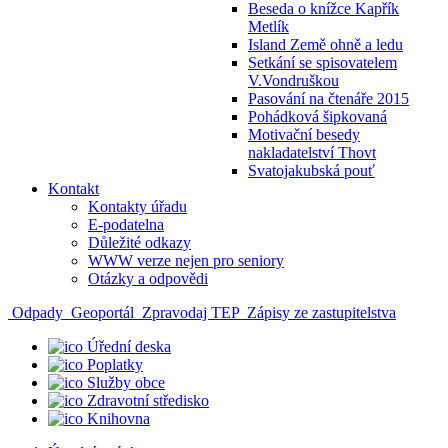
Beseda o knížce Kapřík
Metlík
Island Země ohně a ledu
Setkání se spisovatelem
V.Vondruškou
Pasování na čtenáře 2015
Pohádková šipkovaná
Motivační besedy
nakladatelství Thovt
Svatojakubská pouť
Kontakt
Kontakty úřadu
E-podatelna
Důležité odkazy
WWW verze nejen pro seniory
Otázky a odpovědi
Odpady
Geoportál
Zpravodaj TEP
Zápisy ze zastupitelstva
Úřední deska
Poplatky
Služby obce
Zdravotní středisko
Knihovna