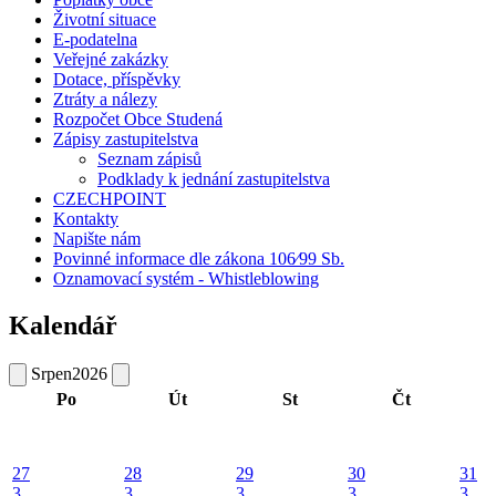
Životní situace
E-podatelna
Veřejné zakázky
Dotace, příspěvky
Ztráty a nálezy
Rozpočet Obce Studená
Zápisy zastupitelstva
Seznam zápisů
Podklady k jednání zastupitelstva
CZECHPOINT
Kontakty
Napište nám
Povinné informace dle zákona 106⁄99 Sb.
Oznamovací systém - Whistleblowing
Kalendář
Srpen
2026
Po
Út
St
Čt
27
28
29
30
31
3
3
3
3
3