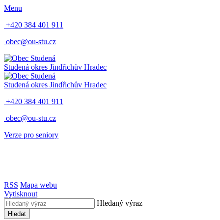
Menu
+420 384 401 911
obec@ou-stu.cz
Studená
okres Jindřichův Hradec
Studená
okres Jindřichův Hradec
+420 384 401 911
obec@ou-stu.cz
Verze pro seniory
RSS
Mapa webu
Vytisknout
Hledaný výraz
Hledat