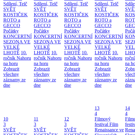
Sdílení, Telč
Sdílení, Telč
Sdílení, Telč
Sdílení, Telč
Sdíle
SVĚT
SVĚT
SVĚT
SVĚT
SVĚ
KOSTIČEK
KOSTIČEK
KOSTIČEK
KOSTIČEK
KOS
ROTO a
ROTO a
ROTO a
ROTO a
ROT
GECCO
GECCO
GECCO
GECCO
GE
Počátky
Počátky
Počátky
Počátky
Počá
KONCERTNÍ
KONCERTNÍ
KONCERTNÍ
KONCERTNÍ
KON
SEZONA VE
SEZONA VE
SEZONA VE
SEZONA VE
SEZ
VELKÉ
VELKÉ
VELKÉ
VELKÉ
VEL
LHOTĚ
10.
LHOTĚ
10.
LHOTĚ
10.
LHOTĚ
10.
LHO
ročník Nahoru
ročník Nahoru
ročník Nahoru
ročník Nahoru
ročn
na horu
na horu
na horu
na horu
na h
Zobrazit
Zobrazit
Zobrazit
Zobrazit
Zobr
všechny
všechny
všechny
všechny
všec
záznamy ze
záznamy ze
záznamy ze
záznamy ze
zázn
dne
dne
dne
dne
dne
13
14
4
4
10
11
12
Filmový
Film
3
3
3
festival Film
festi
SVĚT
SVĚT
SVĚT
Renaissance ve
Rena