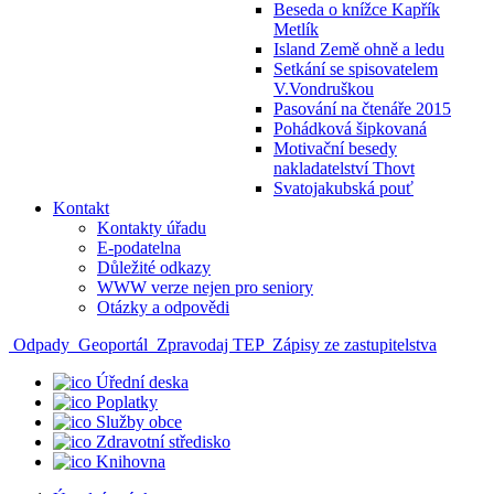
Beseda o knížce Kapřík
Metlík
Island Země ohně a ledu
Setkání se spisovatelem
V.Vondruškou
Pasování na čtenáře 2015
Pohádková šipkovaná
Motivační besedy
nakladatelství Thovt
Svatojakubská pouť
Kontakt
Kontakty úřadu
E-podatelna
Důležité odkazy
WWW verze nejen pro seniory
Otázky a odpovědi
Odpady
Geoportál
Zpravodaj TEP
Zápisy ze zastupitelstva
Úřední deska
Poplatky
Služby obce
Zdravotní středisko
Knihovna