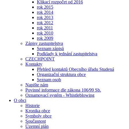
Klikací rozpočet od 2016
rok 2015
rok 2014
rok 2013
rok 2012
rok 2011
rok 2010
rok 2009
Zápisy zastupitelstva
Seznam zápisů
Podklady k jednání zastupitelstva
CZECHPOINT
Kontakty
Přehled kontaktů Obecního úřadu Studená
Organizační struktura obce
Seznam osob
Napište nám
Povinné informace dle zákona 106⁄99 Sb.
Oznamovací systém - Whistleblowing
O obci
Historie
Kronika obce
Symboly obce
Současnost
Územní plán