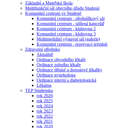
Základní a Mateřská škola
Multifunkční sál obecního úřadu Studená
Komunitní centrum ve Studené
Komunitní centrum - přednáškový sál
Komunitní centrum - sdílená kancelář
Komunitní centrum - klubovna 2
Komunitní centrum - klubovna 3
Multimediální výstavní sál (galerie)
Komunitní centrum - rezervace termínů
Zdravotní středisko
Aktuálně
Ordinace obvodního lékaře
Ordinace zubního lékaře
Ordinace dětské a dorostové lékařky
Ordinace gynekologa
Ordinace interní a diabetologická
Lékárna
TEP Studenska
rok 2026
rok 2025
rok 2024
rok 2023
rok 2022
rok 2021
rok 2020