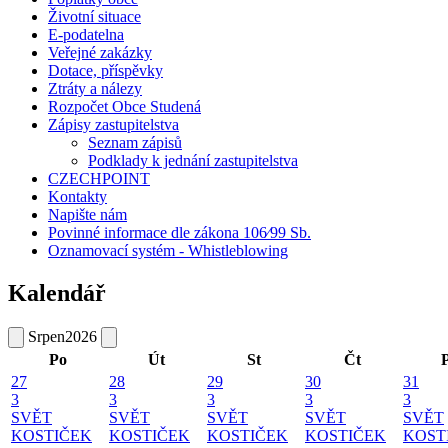
Životní situace
E-podatelna
Veřejné zakázky
Dotace, příspěvky
Ztráty a nálezy
Rozpočet Obce Studená
Zápisy zastupitelstva
Seznam zápisů
Podklady k jednání zastupitelstva
CZECHPOINT
Kontakty
Napište nám
Povinné informace dle zákona 106⁄99 Sb.
Oznamovací systém - Whistleblowing
Kalendář
Srpen
2026
Po
Út
St
Čt
27
28
29
30
31
3
3
3
3
3
SVĚT
SVĚT
SVĚT
SVĚT
SVĚT
KOSTIČEK
KOSTIČEK
KOSTIČEK
KOSTIČEK
KOST