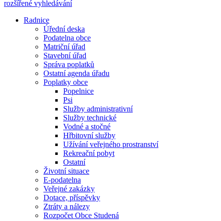
rozšířené vyhledávání
Radnice
Úřední deska
Podatelna obce
Matriční úřad
Stavební úřad
Správa poplatků
Ostatní agenda úřadu
Poplatky obce
Popelnice
Psi
Služby administrativní
Služby technické
Vodné a stočné
Hřbitovní služby
Užívání veřejného prostranství
Rekreační pobyt
Ostatní
Životní situace
E-podatelna
Veřejné zakázky
Dotace, příspěvky
Ztráty a nálezy
Rozpočet Obce Studená