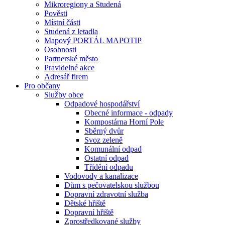
Mikroregiony a Studená
Pověsti
Místní části
Studená z letadla
Mapový PORTÁL MAPOTIP
Osobnosti
Partnerské město
Pravidelné akce
Adresář firem
Pro občany
Služby obce
Odpadové hospodářství
Obecné informace - odpady
Kompostárna Horní Pole
Sběrný dvůr
Svoz zeleně
Komunální odpad
Ostatní odpad
Třídění odpadu
Vodovody a kanalizace
Dům s pečovatelskou službou
Dopravní zdravotní služba
Dětské hřiště
Dopravní hřiště
Zprostředkované služby