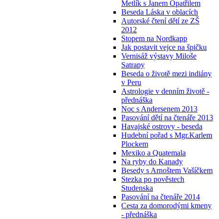
Metlík s Janem Opatřilem
Beseda Láska v oblacích
Autorské čtení dětí ze ZŠ
2012
Stopem na Nordkapp
Jak postavit vejce na špičku
Vernisáž výstavy Miloše
Satrapy
Beseda o životě mezi indiány
v Peru
Astrologie v denním životě -
přednáška
Noc s Andersenem 2013
Pasování dětí na čtenáře 2013
Havajské ostrovy - beseda
Hudební pořad s Mgr.Karlem
Plockem
Mexiko a Quatemala
Na ryby do Kanady
Besedy s Arnoštem Vašíčkem
Stezka po pověstech
Studenska
Pasování na čtenáře 2014
Cesta za domorodými kmeny
- přednáška