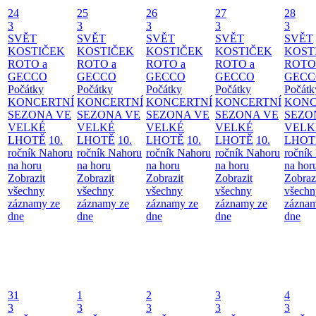
24
25
26
27
28
3
3
3
3
3
SVĚT
SVĚT
SVĚT
SVĚT
SVĚT
KOSTIČEK
KOSTIČEK
KOSTIČEK
KOSTIČEK
KOST
ROTO a
ROTO a
ROTO a
ROTO a
ROTO
GECCO
GECCO
GECCO
GECCO
GECC
Počátky
Počátky
Počátky
Počátky
Počátk
KONCERTNÍ
KONCERTNÍ
KONCERTNÍ
KONCERTNÍ
KONC
SEZONA VE
SEZONA VE
SEZONA VE
SEZONA VE
SEZO
VELKÉ
VELKÉ
VELKÉ
VELKÉ
VELK
LHOTĚ
10.
LHOTĚ
10.
LHOTĚ
10.
LHOTĚ
10.
LHOT
ročník Nahoru
ročník Nahoru
ročník Nahoru
ročník Nahoru
ročník
na horu
na horu
na horu
na horu
na hor
Zobrazit
Zobrazit
Zobrazit
Zobrazit
Zobraz
všechny
všechny
všechny
všechny
všechn
záznamy ze
záznamy ze
záznamy ze
záznamy ze
záznam
dne
dne
dne
dne
dne
31
1
2
3
4
3
3
3
3
3