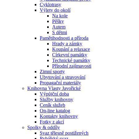
Cyklotrasy
Výlety do okolí
Na kole
Pěšky
Autem
S dětmi
Pamětihodnosti a příroda
Hrady a zámky
Koupání a relaxace
Církevní památky
Technické památky
Přírodní zajímavosti
Zimní sporty
Ubytování a stravování
Propagační materiály
Knihovna Vlasty Javořické
Výpůjční doba
Služby knihovny
Ceník služeb
On-line katalog
Kontakty knihovny
Fotky z akcí
Spolky & oddíly
Svaz tělesně postižených
Rybářský svaz