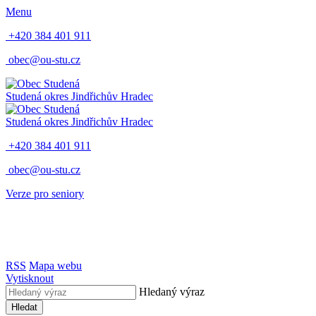
Menu
+420 384 401 911
obec@ou-stu.cz
Studená
okres Jindřichův Hradec
Studená
okres Jindřichův Hradec
+420 384 401 911
obec@ou-stu.cz
Verze pro seniory
RSS
Mapa webu
Vytisknout
Hledaný výraz
Hledat