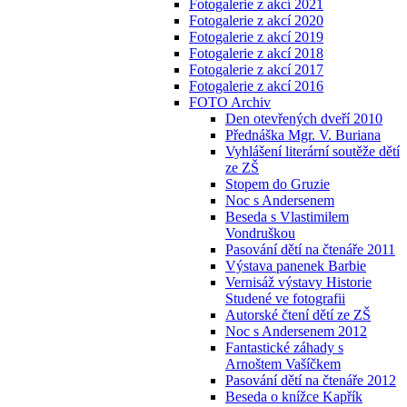
Fotogalerie z akcí 2021
Fotogalerie z akcí 2020
Fotogalerie z akcí 2019
Fotogalerie z akcí 2018
Fotogalerie z akcí 2017
Fotogalerie z akcí 2016
FOTO Archiv
Den otevřených dveří 2010
Přednáška Mgr. V. Buriana
Vyhlášení literární soutěže dětí
ze ZŠ
Stopem do Gruzie
Noc s Andersenem
Beseda s Vlastimilem
Vondruškou
Pasování dětí na čtenáře 2011
Výstava panenek Barbie
Vernisáž výstavy Historie
Studené ve fotografii
Autorské čtení dětí ze ZŠ
Noc s Andersenem 2012
Fantastické záhady s
Arnoštem Vašíčkem
Pasování dětí na čtenáře 2012
Beseda o knížce Kapřík