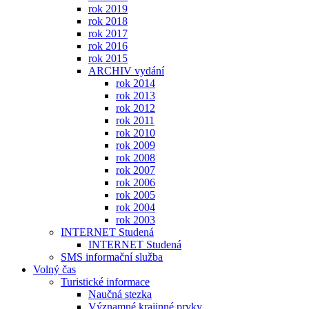
rok 2019
rok 2018
rok 2017
rok 2016
rok 2015
ARCHIV vydání
rok 2014
rok 2013
rok 2012
rok 2011
rok 2010
rok 2009
rok 2008
rok 2007
rok 2006
rok 2005
rok 2004
rok 2003
INTERNET Studená
INTERNET Studená
SMS informační služba
Volný čas
Turistické informace
Naučná stezka
Významné krajinné prvky