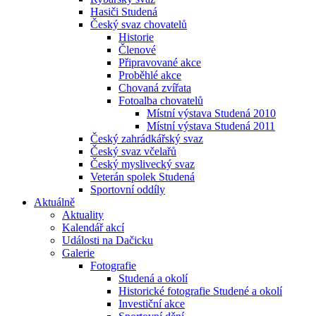
Hasiči Studená
Český svaz chovatelů
Historie
Členové
Připravované akce
Proběhlé akce
Chovaná zvířata
Fotoalba chovatelů
Místní výstava Studená 2010
Místní výstava Studená 2011
Český zahrádkářský svaz
Český svaz včelařů
Český myslivecký svaz
Veterán spolek Studená
Sportovní oddíly
Aktuálně
Aktuality
Kalendář akcí
Události na Dačicku
Galerie
Fotografie
Studená a okolí
Historické fotografie Studené a okolí
Investiční akce