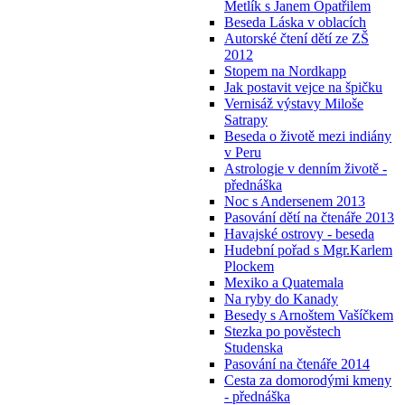
Metlík s Janem Opatřilem
Beseda Láska v oblacích
Autorské čtení dětí ze ZŠ
2012
Stopem na Nordkapp
Jak postavit vejce na špičku
Vernisáž výstavy Miloše
Satrapy
Beseda o životě mezi indiány
v Peru
Astrologie v denním životě -
přednáška
Noc s Andersenem 2013
Pasování dětí na čtenáře 2013
Havajské ostrovy - beseda
Hudební pořad s Mgr.Karlem
Plockem
Mexiko a Quatemala
Na ryby do Kanady
Besedy s Arnoštem Vašíčkem
Stezka po pověstech
Studenska
Pasování na čtenáře 2014
Cesta za domorodými kmeny
- přednáška