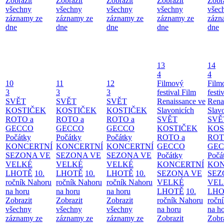
Zobrazit
Zobrazit
Zobrazit
Zobrazit
Zobr
všechny
všechny
všechny
všechny
všec
záznamy ze
záznamy ze
záznamy ze
záznamy ze
zázn
dne
dne
dne
dne
dne
13
14
4
4
10
11
12
Filmový
Film
3
3
3
festival Film
festi
SVĚT
SVĚT
SVĚT
Renaissance ve
Rena
KOSTIČEK
KOSTIČEK
KOSTIČEK
Slavonicích
Slav
ROTO a
ROTO a
ROTO a
SVĚT
SVĚ
GECCO
GECCO
GECCO
KOSTIČEK
KOS
Počátky
Počátky
Počátky
ROTO a
ROT
KONCERTNÍ
KONCERTNÍ
KONCERTNÍ
GECCO
GE
SEZONA VE
SEZONA VE
SEZONA VE
Počátky
Počá
VELKÉ
VELKÉ
VELKÉ
KONCERTNÍ
KON
LHOTĚ
10.
LHOTĚ
10.
LHOTĚ
10.
SEZONA VE
SEZ
ročník Nahoru
ročník Nahoru
ročník Nahoru
VELKÉ
VEL
na horu
na horu
na horu
LHOTĚ
10.
LHO
Zobrazit
Zobrazit
Zobrazit
ročník Nahoru
ročn
všechny
všechny
všechny
na horu
na h
záznamy ze
záznamy ze
záznamy ze
Zobrazit
Zobr