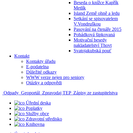
Beseda o knížce Kapřík
Metlík
Island Země ohně a ledu
Setkání se spisovatelem
V.Vondruškou
Pasování na čtenáře 2015
Pohádková šipkovaná
Motivační besedy
nakladatelství Thovt
Svatojakubská pouť
Kontakt
Kontakty úřadu
E-podatelna
Důležité odkazy
WWW verze nejen pro seniory
Otázky a odpovědi
Odpady
Geoportál
Zpravodaj TEP
Zápisy ze zastupitelstva
Úřední deska
Poplatky
Služby obce
Zdravotní středisko
Knihovna