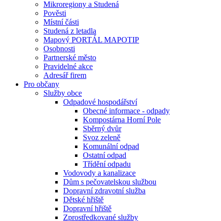
Mikroregiony a Studená
Pověsti
Místní části
Studená z letadla
Mapový PORTÁL MAPOTIP
Osobnosti
Partnerské město
Pravidelné akce
Adresář firem
Pro občany
Služby obce
Odpadové hospodářství
Obecné informace - odpady
Kompostárna Horní Pole
Sběrný dvůr
Svoz zeleně
Komunální odpad
Ostatní odpad
Třídění odpadu
Vodovody a kanalizace
Dům s pečovatelskou službou
Dopravní zdravotní služba
Dětské hřiště
Dopravní hřiště
Zprostředkované služby