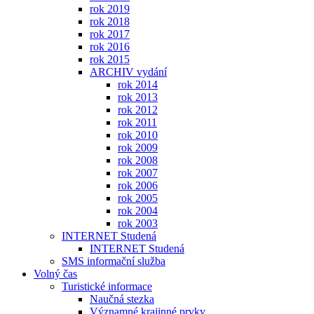
rok 2019
rok 2018
rok 2017
rok 2016
rok 2015
ARCHIV vydání
rok 2014
rok 2013
rok 2012
rok 2011
rok 2010
rok 2009
rok 2008
rok 2007
rok 2006
rok 2005
rok 2004
rok 2003
INTERNET Studená
INTERNET Studená
SMS informační služba
Volný čas
Turistické informace
Naučná stezka
Významné krajinné prvky