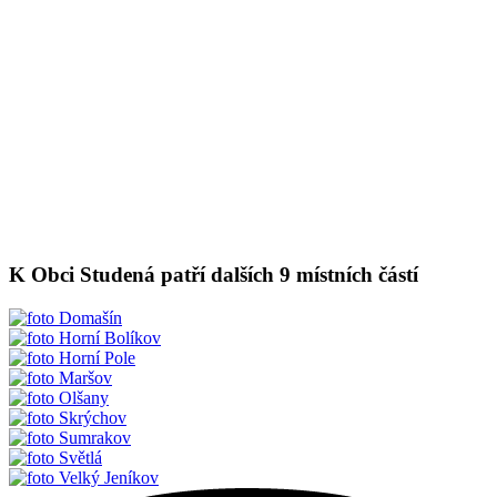
K Obci Studená patří dalších 9 místních částí
Domašín
Horní Bolíkov
Horní Pole
Maršov
Olšany
Skrýchov
Sumrakov
Světlá
Velký Jeníkov