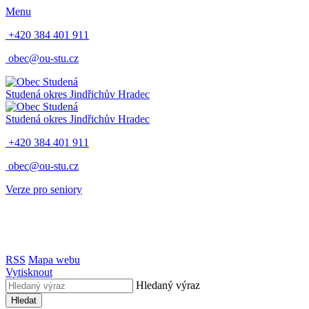
Menu
+420 384 401 911
obec@ou-stu.cz
Studená
okres Jindřichův Hradec
Studená
okres Jindřichův Hradec
+420 384 401 911
obec@ou-stu.cz
Verze pro seniory
RSS
Mapa webu
Vytisknout
Hledaný výraz
Hledat