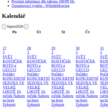
Povinné informace dle zákona 106⁄99 Sb.
Oznamovací systém - Whistleblowing
Kalendář
Srpen
2026
Po
Út
St
Čt
27
28
29
30
31
3
3
3
3
3
SVĚT
SVĚT
SVĚT
SVĚT
SVĚ
KOSTIČEK
KOSTIČEK
KOSTIČEK
KOSTIČEK
KOS
ROTO a
ROTO a
ROTO a
ROTO a
ROT
GECCO
GECCO
GECCO
GECCO
GE
Počátky
Počátky
Počátky
Počátky
Počá
KONCERTNÍ
KONCERTNÍ
KONCERTNÍ
KONCERTNÍ
KON
SEZONA VE
SEZONA VE
SEZONA VE
SEZONA VE
SEZ
VELKÉ
VELKÉ
VELKÉ
VELKÉ
VEL
LHOTĚ
10.
LHOTĚ
10.
LHOTĚ
10.
LHOTĚ
10.
LHO
ročník Nahoru
ročník Nahoru
ročník Nahoru
ročník Nahoru
ročn
na horu
na horu
na horu
na horu
na h
Zobrazit
Zobrazit
Zobrazit
Zobrazit
Zobr