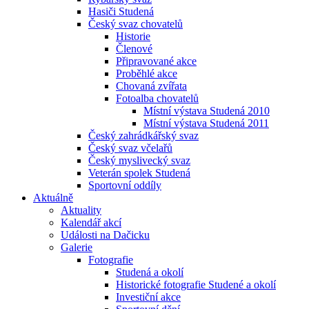
Hasiči Studená
Český svaz chovatelů
Historie
Členové
Připravované akce
Proběhlé akce
Chovaná zvířata
Fotoalba chovatelů
Místní výstava Studená 2010
Místní výstava Studená 2011
Český zahrádkářský svaz
Český svaz včelařů
Český myslivecký svaz
Veterán spolek Studená
Sportovní oddíly
Aktuálně
Aktuality
Kalendář akcí
Události na Dačicku
Galerie
Fotografie
Studená a okolí
Historické fotografie Studené a okolí
Investiční akce