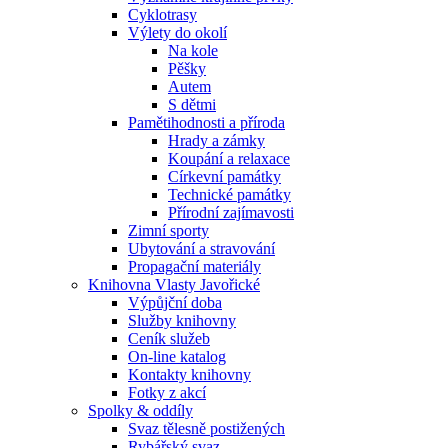
Cyklotrasy
Výlety do okolí
Na kole
Pěšky
Autem
S dětmi
Pamětihodnosti a příroda
Hrady a zámky
Koupání a relaxace
Církevní památky
Technické památky
Přírodní zajímavosti
Zimní sporty
Ubytování a stravování
Propagační materiály
Knihovna Vlasty Javořické
Výpůjční doba
Služby knihovny
Ceník služeb
On-line katalog
Kontakty knihovny
Fotky z akcí
Spolky & oddíly
Svaz tělesně postižených
Rybářský svaz