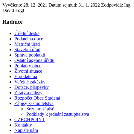
Vyvěšeno: 28. 12. 2021
Datum sejmutí: 31. 1. 2022
Zodpovídá:
Ing.
David Fogl
Radnice
Úřední deska
Podatelna obce
Matriční úřad
Stavební úřad
Správa poplatků
Ostatní agenda úřadu
Poplatky obce
Životní situace
E-podatelna
Veřejné zakázky
Dotace, příspěvky
Ztráty a nálezy
Rozpočet Obce Studená
Zápisy zastupitelstva
Seznam zápisů
Podklady k jednání zastupitelstva
CZECHPOINT
Kontakty
Napište nám