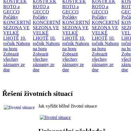
KOSTIČEK
KOSTIČEK
KOSTIČEK
KOSTIČEK
KOS
ROTO a
ROTO a
ROTO a
ROTO a
ROT
GECCO
GECCO
GECCO
GECCO
GE
Počátky
Počátky
Počátky
Počátky
Počá
KONCERTNÍ
KONCERTNÍ
KONCERTNÍ
KONCERTNÍ
KON
SEZONA VE
SEZONA VE
SEZONA VE
SEZONA VE
SEZ
VELKÉ
VELKÉ
VELKÉ
VELKÉ
VEL
LHOTĚ
10.
LHOTĚ
10.
LHOTĚ
10.
LHOTĚ
10.
LHO
ročník Nahoru
ročník Nahoru
ročník Nahoru
ročník Nahoru
ročn
na horu
na horu
na horu
na horu
na h
Zobrazit
Zobrazit
Zobrazit
Zobrazit
Zobr
všechny
všechny
všechny
všechny
všec
záznamy ze
záznamy ze
záznamy ze
záznamy ze
zázn
dne
dne
dne
dne
dne
Řešení životních situací
Jak vyřídit běžné životní situace