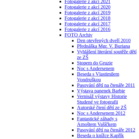
Fotogalerie z akcí 2021
Fotogalerie z akcí 2020
Fotogalerie z akcí 2019
Fotogalerie z akcí 2018
Fotogalerie z akcí 2017
Fotogalerie z akcí 2016
FOTO Archiv
Den otevřených dveří 2010
Přednáška Mgr. V. Buriana
Vyhlášení literární soutěže dětí
ze ZŠ
Stopem do Gruzie
Noc s Andersenem
Beseda s Vlastimilem
Vondruškou
Pasování dětí na čtenáře 2011
Výstava panenek Barbie
Vernisáž výstavy Historie
Studené ve fotografii
Autorské čtení dětí ze ZŠ
Noc s Andersenem 2012
Fantastické záhady s
Arnoštem Vašíčkem
Pasování dětí na čtenáře 2012
Beseda o knížce Kapřík