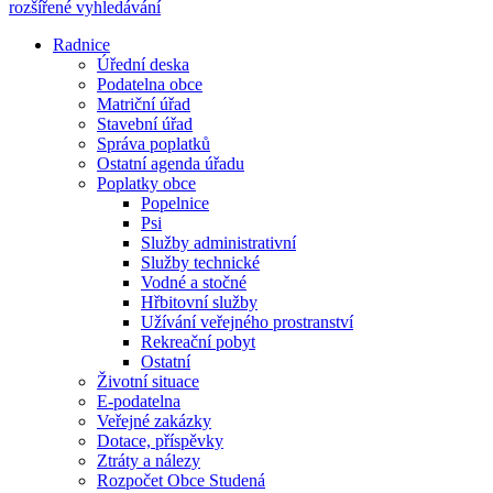
rozšířené vyhledávání
Radnice
Úřední deska
Podatelna obce
Matriční úřad
Stavební úřad
Správa poplatků
Ostatní agenda úřadu
Poplatky obce
Popelnice
Psi
Služby administrativní
Služby technické
Vodné a stočné
Hřbitovní služby
Užívání veřejného prostranství
Rekreační pobyt
Ostatní
Životní situace
E-podatelna
Veřejné zakázky
Dotace, příspěvky
Ztráty a nálezy
Rozpočet Obce Studená