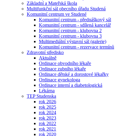
Základní a Mateřská škola
Multifunkční sál obecního úřadu Studená
Komunitní centrum ve Studené
Komunitní centrum - přednáškový sál
Komunitní centrum - sdílená kancelář
Komunitní centrum - klubovna 2
Komunitní centrum - klubovna 3
Multimediální výstavní sál (galerie)
Komunitní centrum - rezervace termínů
Zdravotní středisko
Aktuálně
Ordinace obvodního lékaře
Ordinace zubního lékaře
Ordinace dětské a dorostové lékařky
Ordinace gynekologa
Ordinace interní a diabetologická
Lékárna
TEP Studenska
rok 2026
rok 2025
rok 2024
rok 2023
rok 2022
rok 2021
rok 2020