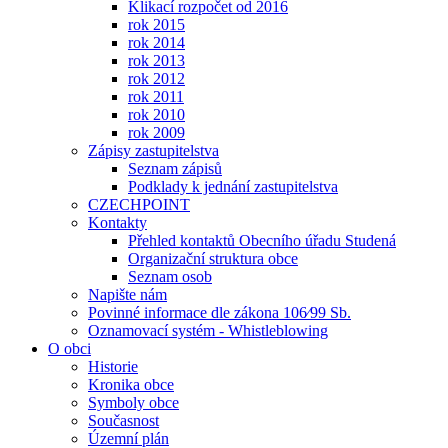
Klikací rozpočet od 2016
rok 2015
rok 2014
rok 2013
rok 2012
rok 2011
rok 2010
rok 2009
Zápisy zastupitelstva
Seznam zápisů
Podklady k jednání zastupitelstva
CZECHPOINT
Kontakty
Přehled kontaktů Obecního úřadu Studená
Organizační struktura obce
Seznam osob
Napište nám
Povinné informace dle zákona 106⁄99 Sb.
Oznamovací systém - Whistleblowing
O obci
Historie
Kronika obce
Symboly obce
Současnost
Územní plán