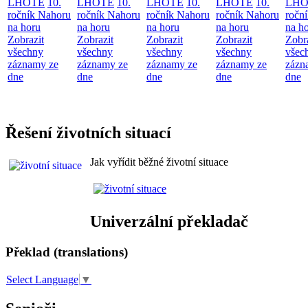
LHOTĚ
10.
LHOTĚ
10.
LHOTĚ
10.
LHOTĚ
10.
LHO
ročník Nahoru
ročník Nahoru
ročník Nahoru
ročník Nahoru
ročn
na horu
na horu
na horu
na horu
na h
Zobrazit
Zobrazit
Zobrazit
Zobrazit
Zobr
všechny
všechny
všechny
všechny
všec
záznamy ze
záznamy ze
záznamy ze
záznamy ze
zázn
dne
dne
dne
dne
dne
Řešení životních situací
Jak vyřídit běžné životní situace
Univerzální překladač
Překlad (translations)
Select Language
▼