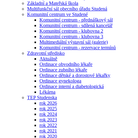
Základní a Mateřská škola
Multifunkční sál obecního úřadu Studená
Komunitní centrum ve Studené
Komunitní centrum - přednáškový sál
Komunitní centrum - sdílená kancelář
Komunitní centrum - klubovna 2
Komunitní centrum - klubovna 3
Multimediální výstavní sál (galerie)
Komunitní centrum - rezervace termínů
Zdravotní středisko
Aktuálně
Ordinace obvodního lékaře
Ordinace zubního lékaře
Ordinace dětské a dorostové lékařky
Ordinace gynekologa
Ordinace interní a diabetologická
Lékárna
TEP Studenska
rok 2026
rok 2025
rok 2024
rok 2023
rok 2022
rok 2021
rok 2020