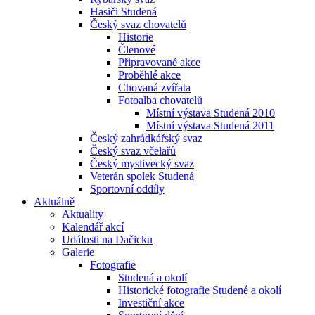
Hasiči Studená
Český svaz chovatelů
Historie
Členové
Připravované akce
Proběhlé akce
Chovaná zvířata
Fotoalba chovatelů
Místní výstava Studená 2010
Místní výstava Studená 2011
Český zahrádkářský svaz
Český svaz včelařů
Český myslivecký svaz
Veterán spolek Studená
Sportovní oddíly
Aktuálně
Aktuality
Kalendář akcí
Události na Dačicku
Galerie
Fotografie
Studená a okolí
Historické fotografie Studené a okolí
Investiční akce