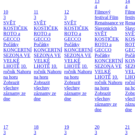
13
14
4
4
10
11
12
Filmový
Film
3
3
3
festival Film
festi
SVĚT
SVĚT
SVĚT
Renaissance ve
Rena
KOSTIČEK
KOSTIČEK
KOSTIČEK
Slavonicích
Slav
ROTO a
ROTO a
ROTO a
SVĚT
SVĚ
GECCO
GECCO
GECCO
KOSTIČEK
KOS
Počátky
Počátky
Počátky
ROTO a
ROT
KONCERTNÍ
KONCERTNÍ
KONCERTNÍ
GECCO
GE
SEZONA VE
SEZONA VE
SEZONA VE
Počátky
Počá
VELKÉ
VELKÉ
VELKÉ
KONCERTNÍ
KON
LHOTĚ
10.
LHOTĚ
10.
LHOTĚ
10.
SEZONA VE
SEZ
ročník Nahoru
ročník Nahoru
ročník Nahoru
VELKÉ
VEL
na horu
na horu
na horu
LHOTĚ
10.
LHO
Zobrazit
Zobrazit
Zobrazit
ročník Nahoru
ročn
všechny
všechny
všechny
na horu
na h
záznamy ze
záznamy ze
záznamy ze
Zobrazit
Zobr
dne
dne
dne
všechny
všec
záznamy ze
zázn
dne
dne
17
18
19
20
21
3
3
3
3
3