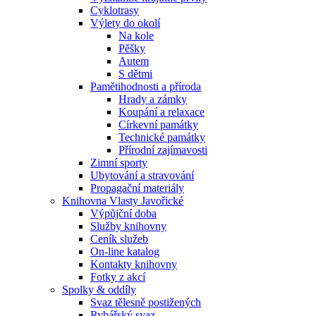
Cyklotrasy
Výlety do okolí
Na kole
Pěšky
Autem
S dětmi
Pamětihodnosti a příroda
Hrady a zámky
Koupání a relaxace
Církevní památky
Technické památky
Přírodní zajímavosti
Zimní sporty
Ubytování a stravování
Propagační materiály
Knihovna Vlasty Javořické
Výpůjční doba
Služby knihovny
Ceník služeb
On-line katalog
Kontakty knihovny
Fotky z akcí
Spolky & oddíly
Svaz tělesně postižených
Rybářský svaz