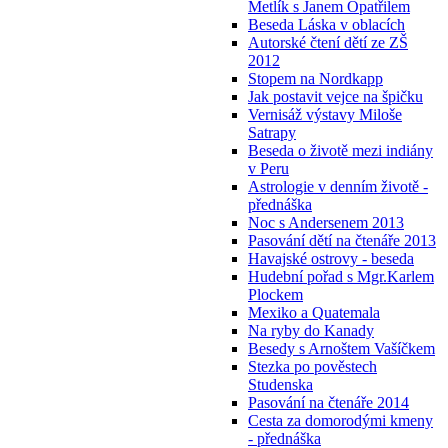
Metlík s Janem Opatřilem
Beseda Láska v oblacích
Autorské čtení dětí ze ZŠ
2012
Stopem na Nordkapp
Jak postavit vejce na špičku
Vernisáž výstavy Miloše
Satrapy
Beseda o životě mezi indiány
v Peru
Astrologie v denním životě -
přednáška
Noc s Andersenem 2013
Pasování dětí na čtenáře 2013
Havajské ostrovy - beseda
Hudební pořad s Mgr.Karlem
Plockem
Mexiko a Quatemala
Na ryby do Kanady
Besedy s Arnoštem Vašíčkem
Stezka po pověstech
Studenska
Pasování na čtenáře 2014
Cesta za domorodými kmeny
- přednáška