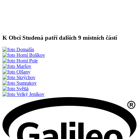
K Obci Studená patří dalších 9 místních částí
Domašín
Horní Bolíkov
Horní Pole
Maršov
Olšany
Skrýchov
Sumrakov
Světlá
Velký Jeníkov