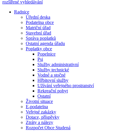
rozšířené vyhledávání
Radnice
Úřední deska
Podatelna obce
Matriční úřad
Stavební úřad
Správa poplatků
Ostatní agenda úřadu
Poplatky obce
Popelnice
Psi
Služby administrativní
Služby technické
Vodné a stočné
Hřbitovní služby
Užívání veřejného prostranství
Rekreační pobyt
Ostatní
Životní situace
E-podatelna
Veřejné zakázky
Dotace, příspěvky
Ztráty a nálezy
Rozpočet Obce Studená