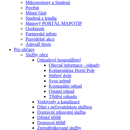
Mikroregiony a Studená
Pověsti
Místní části
Studená z letadla
Mapový PORTÁL MAPOTIP
Osobnosti
Partnerské město
Pravidelné akce
Adresář firem
Pro občany
Služby obce
Odpadové hospodářství
Obecné informace - odpady
Kompostárna Horní Pole
Sběrný dvůr
Svoz zeleně
Komunální odpad
Ostatní odpad
Třídění odpadu
Vodovody a kanalizace
Dům s pečovatelskou službou
Dopravní zdravotní služba
Dětské hřiště
Dopravní hřiště
Zprostředkované služby