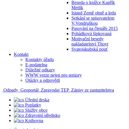
Beseda o knížce Kapřík
Metlík
Island Země ohně a ledu
Setkání se spisovatelem
V.Vondruškou
Pasování na čtenáře 2015
Pohádková šipkovaná
Motivační besedy
nakladatelství Thovt
Svatojakubská pouť
Kontakt
Kontakty úřadu
E-podatelna
Důležité odkazy
WWW verze nejen pro seniory
Otázky a odpovědi
Odpady
Geoportál
Zpravodaj TEP
Zápisy ze zastupitelstva
Úřední deska
Poplatky
Služby obce
Zdravotní středisko
Knihovna