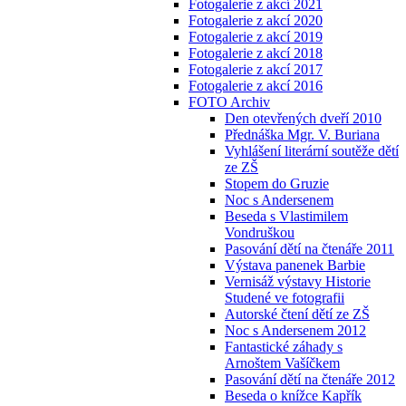
Fotogalerie z akcí 2021
Fotogalerie z akcí 2020
Fotogalerie z akcí 2019
Fotogalerie z akcí 2018
Fotogalerie z akcí 2017
Fotogalerie z akcí 2016
FOTO Archiv
Den otevřených dveří 2010
Přednáška Mgr. V. Buriana
Vyhlášení literární soutěže dětí
ze ZŠ
Stopem do Gruzie
Noc s Andersenem
Beseda s Vlastimilem
Vondruškou
Pasování dětí na čtenáře 2011
Výstava panenek Barbie
Vernisáž výstavy Historie
Studené ve fotografii
Autorské čtení dětí ze ZŠ
Noc s Andersenem 2012
Fantastické záhady s
Arnoštem Vašíčkem
Pasování dětí na čtenáře 2012
Beseda o knížce Kapřík