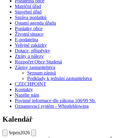
Podatelna obce
Matriční úřad
Stavební úřad
Správa poplatků
Ostatní agenda úřadu
Poplatky obce
Životní situace
E-podatelna
Veřejné zakázky
Dotace, příspěvky
Ztráty a nálezy
Rozpočet Obce Studená
Zápisy zastupitelstva
Seznam zápisů
Podklady k jednání zastupitelstva
CZECHPOINT
Kontakty
Napište nám
Povinné informace dle zákona 106⁄99 Sb.
Oznamovací systém - Whistleblowing
Kalendář
Srpen
2026