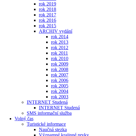
rok 2019
rok 2018
rok 2017
rok 2016
rok 2015
ARCHIV vydání
rok 2014
rok 2013
rok 2012
rok 2011
rok 2010
rok 2009
rok 2008
rok 2007
rok 2006
rok 2005
rok 2004
rok 2003
INTERNET Studená
INTERNET Studená
SMS informační služba
Volný čas
Turistické informace
Naučná stezka
Významné krajinné prvky