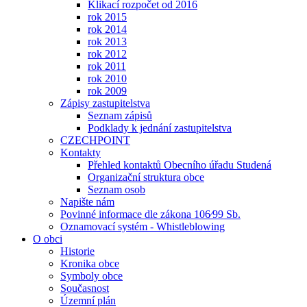
Klikací rozpočet od 2016
rok 2015
rok 2014
rok 2013
rok 2012
rok 2011
rok 2010
rok 2009
Zápisy zastupitelstva
Seznam zápisů
Podklady k jednání zastupitelstva
CZECHPOINT
Kontakty
Přehled kontaktů Obecního úřadu Studená
Organizační struktura obce
Seznam osob
Napište nám
Povinné informace dle zákona 106⁄99 Sb.
Oznamovací systém - Whistleblowing
O obci
Historie
Kronika obce
Symboly obce
Současnost
Územní plán