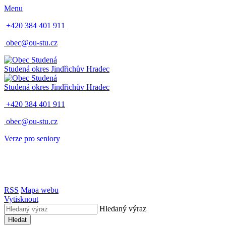
Menu
+420 384 401 911
obec@ou-stu.cz
Studená
okres Jindřichův Hradec
Studená
okres Jindřichův Hradec
+420 384 401 911
obec@ou-stu.cz
Verze pro seniory
RSS
Mapa webu
Vytisknout
Hledaný výraz
Hledat