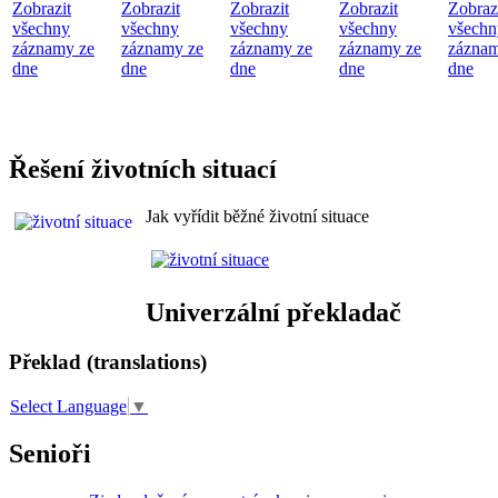
Zobrazit
Zobrazit
Zobrazit
Zobrazit
Zobraz
všechny
všechny
všechny
všechny
všechn
záznamy ze
záznamy ze
záznamy ze
záznamy ze
záznam
dne
dne
dne
dne
dne
Řešení životních situací
Jak vyřídit běžné životní situace
Univerzální překladač
Překlad (translations)
Select Language
▼
Senioři