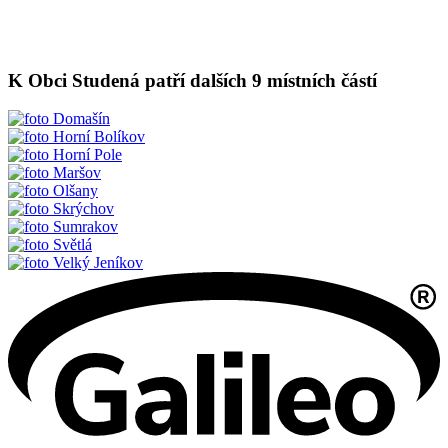
K Obci Studená patří dalších 9 místních částí
Domašín
Horní Bolíkov
Horní Pole
Maršov
Olšany
Skrýchov
Sumrakov
Světlá
Velký Jeníkov