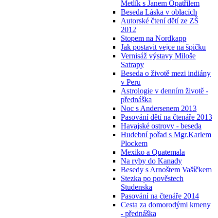
Metlík s Janem Opatřilem
Beseda Láska v oblacích
Autorské čtení dětí ze ZŠ
2012
Stopem na Nordkapp
Jak postavit vejce na špičku
Vernisáž výstavy Miloše
Satrapy
Beseda o životě mezi indiány
v Peru
Astrologie v denním životě -
přednáška
Noc s Andersenem 2013
Pasování dětí na čtenáře 2013
Havajské ostrovy - beseda
Hudební pořad s Mgr.Karlem
Plockem
Mexiko a Quatemala
Na ryby do Kanady
Besedy s Arnoštem Vašíčkem
Stezka po pověstech
Studenska
Pasování na čtenáře 2014
Cesta za domorodými kmeny
- přednáška