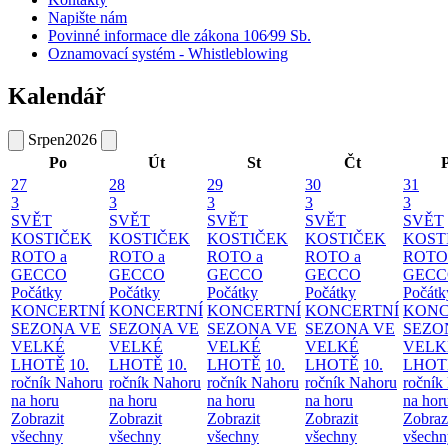
Napište nám
Povinné informace dle zákona 106⁄99 Sb.
Oznamovací systém - Whistleblowing
Kalendář
Srpen
2026
Po
Út
St
Čt
27
28
29
30
31
3
3
3
3
3
SVĚT
SVĚT
SVĚT
SVĚT
SVĚT
KOSTIČEK
KOSTIČEK
KOSTIČEK
KOSTIČEK
KOST
ROTO a
ROTO a
ROTO a
ROTO a
ROTO
GECCO
GECCO
GECCO
GECCO
GECC
Počátky
Počátky
Počátky
Počátky
Počátk
KONCERTNÍ
KONCERTNÍ
KONCERTNÍ
KONCERTNÍ
KONC
SEZONA VE
SEZONA VE
SEZONA VE
SEZONA VE
SEZO
VELKÉ
VELKÉ
VELKÉ
VELKÉ
VELK
LHOTĚ
10.
LHOTĚ
10.
LHOTĚ
10.
LHOTĚ
10.
LHOT
ročník Nahoru
ročník Nahoru
ročník Nahoru
ročník Nahoru
ročník
na horu
na horu
na horu
na horu
na hor
Zobrazit
Zobrazit
Zobrazit
Zobrazit
Zobraz
všechny
všechny
všechny
všechny
všechn