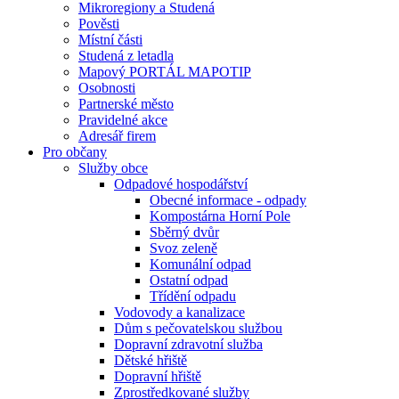
Mikroregiony a Studená
Pověsti
Místní části
Studená z letadla
Mapový PORTÁL MAPOTIP
Osobnosti
Partnerské město
Pravidelné akce
Adresář firem
Pro občany
Služby obce
Odpadové hospodářství
Obecné informace - odpady
Kompostárna Horní Pole
Sběrný dvůr
Svoz zeleně
Komunální odpad
Ostatní odpad
Třídění odpadu
Vodovody a kanalizace
Dům s pečovatelskou službou
Dopravní zdravotní služba
Dětské hřiště
Dopravní hřiště
Zprostředkované služby