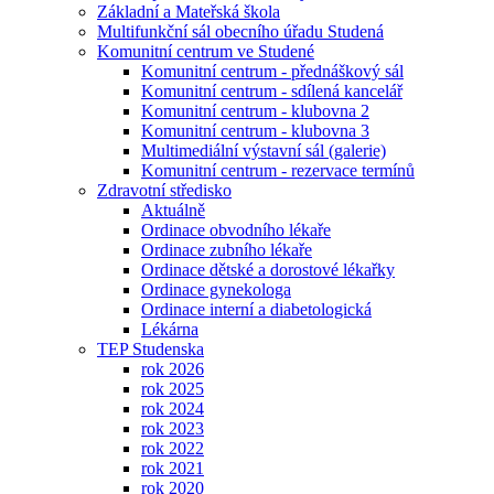
Základní a Mateřská škola
Multifunkční sál obecního úřadu Studená
Komunitní centrum ve Studené
Komunitní centrum - přednáškový sál
Komunitní centrum - sdílená kancelář
Komunitní centrum - klubovna 2
Komunitní centrum - klubovna 3
Multimediální výstavní sál (galerie)
Komunitní centrum - rezervace termínů
Zdravotní středisko
Aktuálně
Ordinace obvodního lékaře
Ordinace zubního lékaře
Ordinace dětské a dorostové lékařky
Ordinace gynekologa
Ordinace interní a diabetologická
Lékárna
TEP Studenska
rok 2026
rok 2025
rok 2024
rok 2023
rok 2022
rok 2021
rok 2020