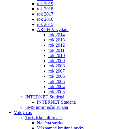
rok 2019
rok 2018
rok 2017
rok 2016
rok 2015
ARCHIV vydání
rok 2014
rok 2013
rok 2012
rok 2011
rok 2010
rok 2009
rok 2008
rok 2007
rok 2006
rok 2005
rok 2004
rok 2003
INTERNET Studená
INTERNET Studená
SMS informační služba
Volný čas
Turistické informace
Naučná stezka
Významné krajinné prvky