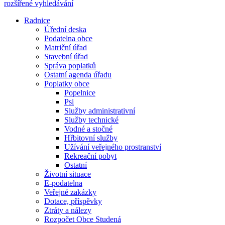
rozšířené vyhledávání
Radnice
Úřední deska
Podatelna obce
Matriční úřad
Stavební úřad
Správa poplatků
Ostatní agenda úřadu
Poplatky obce
Popelnice
Psi
Služby administrativní
Služby technické
Vodné a stočné
Hřbitovní služby
Užívání veřejného prostranství
Rekreační pobyt
Ostatní
Životní situace
E-podatelna
Veřejné zakázky
Dotace, příspěvky
Ztráty a nálezy
Rozpočet Obce Studená