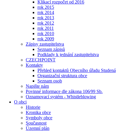
Klikací rozpočet od 2016
rok 2015
rok 2014
rok 2013
rok 2012
rok 2011
rok 2010
rok 2009
Zápisy zastupitelstva
Seznam zápisů
Podklady k jednání zastupitelstva
CZECHPOINT
Kontakty
Přehled kontaktů Obecního úřadu Studená
Organizační struktura obce
Seznam osob
Napište nám
Povinné informace dle zákona 106⁄99 Sb.
Oznamovací systém - Whistleblowing
O obci
Historie
Kronika obce
Symboly obce
Současnost
Územní plán