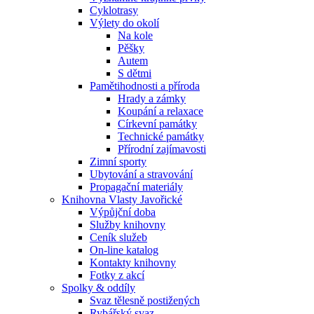
Cyklotrasy
Výlety do okolí
Na kole
Pěšky
Autem
S dětmi
Pamětihodnosti a příroda
Hrady a zámky
Koupání a relaxace
Církevní památky
Technické památky
Přírodní zajímavosti
Zimní sporty
Ubytování a stravování
Propagační materiály
Knihovna Vlasty Javořické
Výpůjční doba
Služby knihovny
Ceník služeb
On-line katalog
Kontakty knihovny
Fotky z akcí
Spolky & oddíly
Svaz tělesně postižených
Rybářský svaz