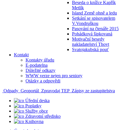
Beseda o knížce Kapřík
Metlík
Island Země ohně a ledu
Setkání se spisovatelem
V.Vondruškou
Pasování na čtenáře 2015
Pohádková šipkovaná
Motivační besedy
nakladatelství Thovt
Svatojakubská pouť
Kontakt
Kontakty úřadu
E-podatelna
Důležité odkazy
WWW verze nejen pro seniory
Otázky a odpovědi
Odpady
Geoportál
Zpravodaj TEP
Zápisy ze zastupitelstva
Úřední deska
Poplatky
Služby obce
Zdravotní středisko
Knihovna