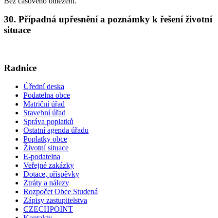
Bez časového omezení.
30. Případná upřesnění a poznámky k řešení životní
situace
Radnice
Úřední deska
Podatelna obce
Matriční úřad
Stavební úřad
Správa poplatků
Ostatní agenda úřadu
Poplatky obce
Životní situace
E-podatelna
Veřejné zakázky
Dotace, příspěvky
Ztráty a nálezy
Rozpočet Obce Studená
Zápisy zastupitelstva
CZECHPOINT
Kontakty