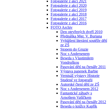
Fotogalerie z akcí 2021
Fotogalerie z akcí 2020
Fotogalerie z akcí 2019
Fotogalerie z akcí 2018
Fotogalerie z akcí 2017
Fotogalerie z akcí 2016
FOTO Archiv
Den otevřených dveří 2010
Přednáška Mgr. V. Buriana
Vyhlášení literární soutěže dětí
ze ZŠ
Stopem do Gruzie
Noc s Andersenem
Beseda s Vlastimilem
Vondruškou
Pasování dětí na čtenáře 2011
Výstava panenek Barbie
Vernisáž výstavy Historie
Studené ve fotografii
Autorské čtení dětí ze ZŠ
Noc s Andersenem 2012
Fantastické záhady s
Arnoštem Vašíčkem
Pasování dětí na čtenáře 2012
Beseda o knížce Kapřík