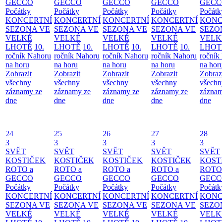
GECCO
GECCO
GECCO
GECCO
GECC
Počátky
Počátky
Počátky
Počátky
Počátk
KONCERTNÍ
KONCERTNÍ
KONCERTNÍ
KONCERTNÍ
KONC
SEZONA VE
SEZONA VE
SEZONA VE
SEZONA VE
SEZO
VELKÉ
VELKÉ
VELKÉ
VELKÉ
VELK
LHOTĚ
10.
LHOTĚ
10.
LHOTĚ
10.
LHOTĚ
10.
LHOT
ročník Nahoru
ročník Nahoru
ročník Nahoru
ročník Nahoru
ročník
na horu
na horu
na horu
na horu
na hor
Zobrazit
Zobrazit
Zobrazit
Zobrazit
Zobraz
všechny
všechny
všechny
všechny
všechn
záznamy ze
záznamy ze
záznamy ze
záznamy ze
záznam
dne
dne
dne
dne
dne
24
25
26
27
28
3
3
3
3
3
SVĚT
SVĚT
SVĚT
SVĚT
SVĚT
KOSTIČEK
KOSTIČEK
KOSTIČEK
KOSTIČEK
KOST
ROTO a
ROTO a
ROTO a
ROTO a
ROTO
GECCO
GECCO
GECCO
GECCO
GECC
Počátky
Počátky
Počátky
Počátky
Počátk
KONCERTNÍ
KONCERTNÍ
KONCERTNÍ
KONCERTNÍ
KONC
SEZONA VE
SEZONA VE
SEZONA VE
SEZONA VE
SEZO
VELKÉ
VELKÉ
VELKÉ
VELKÉ
VELK