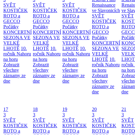
SVĚT
SVĚT
SVĚT
Renaissance
Renais
KOSTIČEK
KOSTIČEK
KOSTIČEK
ve Slavonicích
ve Sla
ROTO a
ROTO a
ROTO a
SVĚT
SVĚT
GECCO
GECCO
GECCO
KOSTIČEK
KOST
Počátky
Počátky
Počátky
ROTO a
ROTO
KONCERTNÍ
KONCERTNÍ
KONCERTNÍ
GECCO
GECC
SEZONA VE
SEZONA VE
SEZONA VE
Počátky
Počátk
VELKÉ
VELKÉ
VELKÉ
KONCERTNÍ
KONC
LHOTĚ
10.
LHOTĚ
10.
LHOTĚ
10.
SEZONA VE
SEZO
ročník Nahoru
ročník Nahoru
ročník Nahoru
VELKÉ
VELK
na horu
na horu
na horu
LHOTĚ
10.
LHOT
Zobrazit
Zobrazit
Zobrazit
ročník Nahoru
ročník
všechny
všechny
všechny
na horu
na hor
záznamy ze
záznamy ze
záznamy ze
Zobrazit
Zobraz
dne
dne
dne
všechny
všechn
záznamy ze
záznam
dne
dne
17
18
19
20
21
3
3
3
3
3
SVĚT
SVĚT
SVĚT
SVĚT
SVĚT
KOSTIČEK
KOSTIČEK
KOSTIČEK
KOSTIČEK
KOST
ROTO a
ROTO a
ROTO a
ROTO a
ROTO