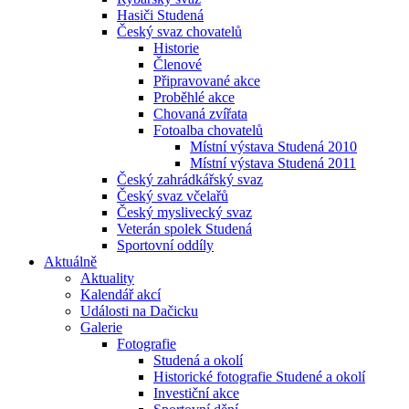
Hasiči Studená
Český svaz chovatelů
Historie
Členové
Připravované akce
Proběhlé akce
Chovaná zvířata
Fotoalba chovatelů
Místní výstava Studená 2010
Místní výstava Studená 2011
Český zahrádkářský svaz
Český svaz včelařů
Český myslivecký svaz
Veterán spolek Studená
Sportovní oddíly
Aktuálně
Aktuality
Kalendář akcí
Události na Dačicku
Galerie
Fotografie
Studená a okolí
Historické fotografie Studené a okolí
Investiční akce