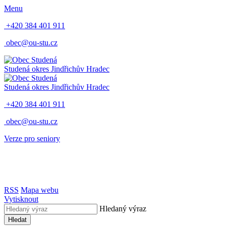
Menu
+420 384 401 911
obec@ou-stu.cz
Studená
okres Jindřichův Hradec
Studená
okres Jindřichův Hradec
+420 384 401 911
obec@ou-stu.cz
Verze pro seniory
RSS
Mapa webu
Vytisknout
Hledaný výraz
Hledat