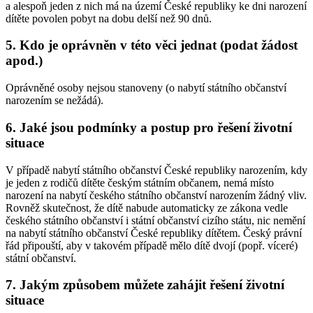
a alespoň jeden z nich má na území České republiky ke dni narození
dítěte povolen pobyt na dobu delší než 90 dnů.
5. Kdo je oprávněn v této věci jednat (podat žádost
apod.)
Oprávněné osoby nejsou stanoveny (o nabytí státního občanství
narozením se nežádá).
6. Jaké jsou podmínky a postup pro řešení životní
situace
V případě nabytí státního občanství České republiky narozením, kdy
je jeden z rodičů dítěte českým státním občanem, nemá místo
narození na nabytí českého státního občanství narozením žádný vliv.
Rovněž skutečnost, že dítě nabude automaticky ze zákona vedle
českého státního občanství i státní občanství cizího státu, nic nemění
na nabytí státního občanství České republiky dítětem. Český právní
řád připouští, aby v takovém případě mělo dítě dvojí (popř. víceré)
státní občanství.
7. Jakým způsobem můžete zahájit řešení životní
situace