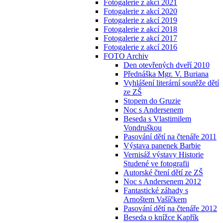
Fotogalerie z akcí 2021
Fotogalerie z akcí 2020
Fotogalerie z akcí 2019
Fotogalerie z akcí 2018
Fotogalerie z akcí 2017
Fotogalerie z akcí 2016
FOTO Archiv
Den otevřených dveří 2010
Přednáška Mgr. V. Buriana
Vyhlášení literární soutěže dětí
ze ZŠ
Stopem do Gruzie
Noc s Andersenem
Beseda s Vlastimilem
Vondruškou
Pasování dětí na čtenáře 2011
Výstava panenek Barbie
Vernisáž výstavy Historie
Studené ve fotografii
Autorské čtení dětí ze ZŠ
Noc s Andersenem 2012
Fantastické záhady s
Arnoštem Vašíčkem
Pasování dětí na čtenáře 2012
Beseda o knížce Kapřík