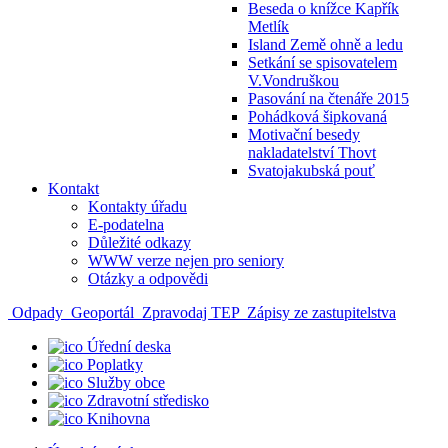
Beseda o knížce Kapřík
Metlík
Island Země ohně a ledu
Setkání se spisovatelem
V.Vondruškou
Pasování na čtenáře 2015
Pohádková šipkovaná
Motivační besedy
nakladatelství Thovt
Svatojakubská pouť
Kontakt
Kontakty úřadu
E-podatelna
Důležité odkazy
WWW verze nejen pro seniory
Otázky a odpovědi
Odpady
Geoportál
Zpravodaj TEP
Zápisy ze zastupitelstva
Úřední deska
Poplatky
Služby obce
Zdravotní středisko
Knihovna