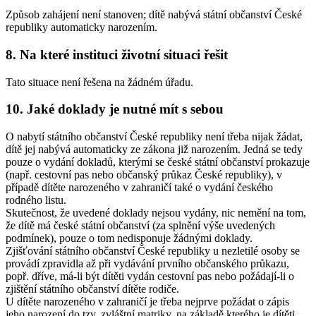
Způsob zahájení není stanoven; dítě nabývá státní občanství České
republiky automaticky narozením.
8. Na které instituci životní situaci řešit
Tato situace není řešena na žádném úřadu.
10. Jaké doklady je nutné mít s sebou
O nabytí státního občanství České republiky není třeba nijak žádat,
dítě jej nabývá automaticky ze zákona již narozením. Jedná se tedy
pouze o vydání dokladů, kterými se české státní občanství prokazuje
(např. cestovní pas nebo občanský průkaz České republiky), v
případě dítěte narozeného v zahraničí také o vydání českého
rodného listu.
Skutečnost, že uvedené doklady nejsou vydány, nic nemění na tom,
že dítě má české státní občanství (za splnění výše uvedených
podmínek), pouze o tom nedisponuje žádnými doklady.
Zjišťování státního občanství České republiky u nezletilé osoby se
provádí zpravidla až při vydávání prvního občanského průkazu,
popř. dříve, má-li být dítěti vydán cestovní pas nebo požádají-li o
zjištění státního občanství dítěte rodiče.
U dítěte narozeného v zahraničí je třeba nejprve požádat o zápis
jeho narození do tzv. zvláštní matriky, na základě kterého je dítěti