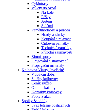
Cyklotrasy
Výlety do okolí
Na kole
Pěšky
Autem
S dětmi
Pamětihodnosti a příroda
Hrady a zámky
Koupání a relaxace
Církevní památky
Technické památky
Přírodní zajímavosti
Zimní sporty
Ubytování a stravování
Propagační materiály
Knihovna Vlasty Javořické
Výpůjční doba
Služby knihovny
Ceník služeb
On-line katalog
Kontakty knihovny
Fotky z akcí
Spolky & oddíly
Svaz tělesně postižených
Rybářský svaz