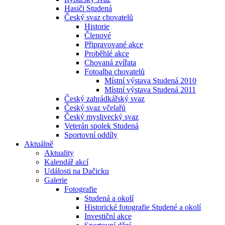
Hasiči Studená
Český svaz chovatelů
Historie
Členové
Připravované akce
Proběhlé akce
Chovaná zvířata
Fotoalba chovatelů
Místní výstava Studená 2010
Místní výstava Studená 2011
Český zahrádkářský svaz
Český svaz včelařů
Český myslivecký svaz
Veterán spolek Studená
Sportovní oddíly
Aktuálně
Aktuality
Kalendář akcí
Události na Dačicku
Galerie
Fotografie
Studená a okolí
Historické fotografie Studené a okolí
Investiční akce