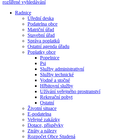
rozšířené vyhledávání
Radnice
Úřední deska
Podatelna obce
Matriční úřad
Stavební úřad
Správa poplatků
Ostatní agenda úřadu
Poplatky obce
Popelnice
Psi
Služby administrativní
Služby technické
Vodné a stočné
Hřbitovní služby
Užívání veřejného prostranství
Rekreační pobyt
Ostatní
Životní situace
E-podatelna
Veřejné zakázky
Dotace, příspěvky
Ztráty a nálezy
Rozpočet Obce Studená