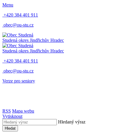
Menu
+420 384 401 911
obec@ou-stu.cz
Studená
okres Jindřichův Hradec
Studená
okres Jindřichův Hradec
+420 384 401 911
obec@ou-stu.cz
Verze pro seniory
RSS
Mapa webu
Vytisknout
Hledaný výraz
Hledat