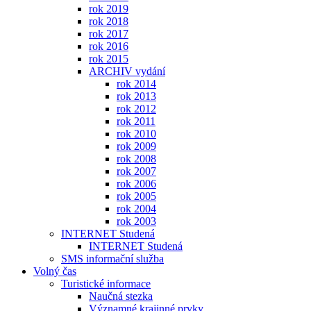
rok 2019
rok 2018
rok 2017
rok 2016
rok 2015
ARCHIV vydání
rok 2014
rok 2013
rok 2012
rok 2011
rok 2010
rok 2009
rok 2008
rok 2007
rok 2006
rok 2005
rok 2004
rok 2003
INTERNET Studená
INTERNET Studená
SMS informační služba
Volný čas
Turistické informace
Naučná stezka
Významné krajinné prvky