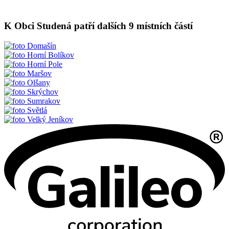
K Obci Studená patří dalších 9 místních částí
Domašín
Horní Bolíkov
Horní Pole
Maršov
Olšany
Skrýchov
Sumrakov
Světlá
Velký Jeníkov