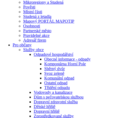
Mikroregiony a Studená
Pověsti
Místní části
Studená z letadla
Mapový PORTÁL MAPOTIP
Osobnosti
Partnerské město
Pravidelné akce
Adresář firem
Pro občany
Služby obce
Odpadové hospodářství
Obecné informace - odpady
Kompostárna Horní Pole
Sběrný dvůr
Svoz zeleně
Komunální odpad
Ostatní odpad
Třídění odpadu
Vodovody a kanalizace
Dům s pečovatelskou službou
Dopravní zdravotní služba
Dětské hřiště
Dopravní hřiště
Zprostředkované služby