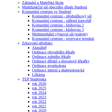
Základní a Mateřská škola
Multifunkční sál obecního úřadu Studená
Komunitní centrum ve Studené
Komunitní centrum - přednáškový sál
Komunitní centrum - sdílená kancelář
Komunitní centrum - klubovna 2
Komunitní centrum - klubovna 3
Multimediální výstavní sál (galerie)
Komunitní centrum - rezervace termínů
Zdravotní středisko
Aktuálně
Ordinace obvodního lékaře
Ordinace zubního lékaře
Ordinace dětské a dorostové lékařky
Ordinace gynekologa
Ordinace interní a diabetologická
Lékárna
TEP Studenska
rok 2026
rok 2025
rok 2024
rok 2023
rok 2022
rok 2021
rok 2020