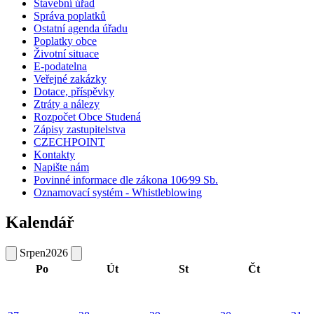
Stavební úřad
Správa poplatků
Ostatní agenda úřadu
Poplatky obce
Životní situace
E-podatelna
Veřejné zakázky
Dotace, příspěvky
Ztráty a nálezy
Rozpočet Obce Studená
Zápisy zastupitelstva
CZECHPOINT
Kontakty
Napište nám
Povinné informace dle zákona 106⁄99 Sb.
Oznamovací systém - Whistleblowing
Kalendář
Srpen
2026
Po
Út
St
Čt