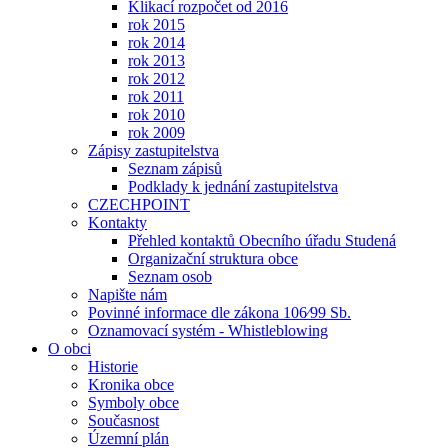
Klikací rozpočet od 2016
rok 2015
rok 2014
rok 2013
rok 2012
rok 2011
rok 2010
rok 2009
Zápisy zastupitelstva
Seznam zápisů
Podklady k jednání zastupitelstva
CZECHPOINT
Kontakty
Přehled kontaktů Obecního úřadu Studená
Organizační struktura obce
Seznam osob
Napište nám
Povinné informace dle zákona 106⁄99 Sb.
Oznamovací systém - Whistleblowing
O obci
Historie
Kronika obce
Symboly obce
Současnost
Územní plán