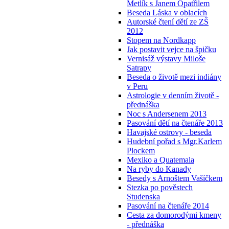
Metlík s Janem Opatřilem
Beseda Láska v oblacích
Autorské čtení dětí ze ZŠ
2012
Stopem na Nordkapp
Jak postavit vejce na špičku
Vernisáž výstavy Miloše
Satrapy
Beseda o životě mezi indiány
v Peru
Astrologie v denním životě -
přednáška
Noc s Andersenem 2013
Pasování dětí na čtenáře 2013
Havajské ostrovy - beseda
Hudební pořad s Mgr.Karlem
Plockem
Mexiko a Quatemala
Na ryby do Kanady
Besedy s Arnoštem Vašíčkem
Stezka po pověstech
Studenska
Pasování na čtenáře 2014
Cesta za domorodými kmeny
- přednáška