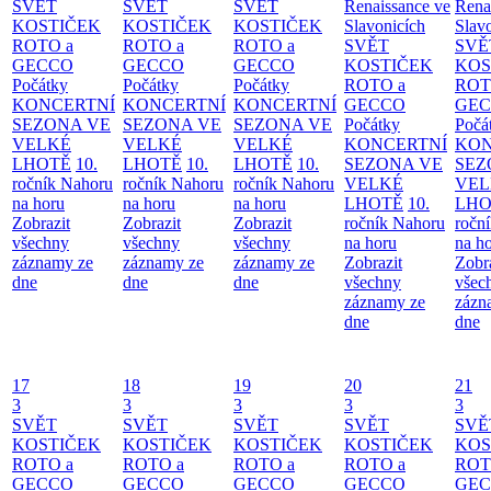
SVĚT
SVĚT
SVĚT
Renaissance ve
Rena
KOSTIČEK
KOSTIČEK
KOSTIČEK
Slavonicích
Slav
ROTO a
ROTO a
ROTO a
SVĚT
SVĚ
GECCO
GECCO
GECCO
KOSTIČEK
KOS
Počátky
Počátky
Počátky
ROTO a
ROT
KONCERTNÍ
KONCERTNÍ
KONCERTNÍ
GECCO
GE
SEZONA VE
SEZONA VE
SEZONA VE
Počátky
Počá
VELKÉ
VELKÉ
VELKÉ
KONCERTNÍ
KON
LHOTĚ
10.
LHOTĚ
10.
LHOTĚ
10.
SEZONA VE
SEZ
ročník Nahoru
ročník Nahoru
ročník Nahoru
VELKÉ
VEL
na horu
na horu
na horu
LHOTĚ
10.
LHO
Zobrazit
Zobrazit
Zobrazit
ročník Nahoru
ročn
všechny
všechny
všechny
na horu
na h
záznamy ze
záznamy ze
záznamy ze
Zobrazit
Zobr
dne
dne
dne
všechny
všec
záznamy ze
zázn
dne
dne
17
18
19
20
21
3
3
3
3
3
SVĚT
SVĚT
SVĚT
SVĚT
SVĚ
KOSTIČEK
KOSTIČEK
KOSTIČEK
KOSTIČEK
KOS
ROTO a
ROTO a
ROTO a
ROTO a
ROT
GECCO
GECCO
GECCO
GECCO
GE