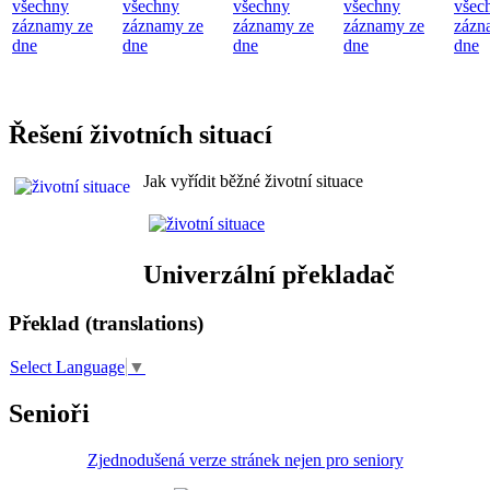
všechny
všechny
všechny
všechny
všec
záznamy ze
záznamy ze
záznamy ze
záznamy ze
zázn
dne
dne
dne
dne
dne
Řešení životních situací
Jak vyřídit běžné životní situace
Univerzální překladač
Překlad (translations)
Select Language
▼
Senioři
Zjednodušená verze stránek nejen pro seniory