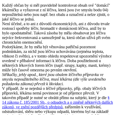
Každý občan by si měl pravidelně kontrolovat obsah své "domácí"
lékárničky a vyřazovat z ní léčiva, která jsou (ve smyslu bodu 04)
nepoužitelná nebo jsou např. bez obalu a označení a nelze zjistit, o
jaké léčivo se jedná.
Není účelné, a to ani z důvodů ekonomických, ani z důvodu trvale
rostoucí spotřeby léčiv, hromadit v domácnosti léčiva, aniž by to
bylo opodstatněné. Taková zásoba by měla obsahovat jen léčiva
nejvíce frekventovaná a samozřejmě ta, která občan užívá při svém
chronickém onemocnění.
Podotýkáme, že by měla být věnována patřičná pozornost
podmínkám, za nichž jsou léčiva uchovávána (zejména teplota,
vlhkost či světlo), a v tomto ohledu respektovat upozornění výrobce
uvedené v příbalové informaci k léčivu. Doba použitelnosti u
některých lékových forem léčiv (např. sirupy, kapky, masti, krémy)
může být časově omezena po prvním otevření.
Stříkačky, jehly apod., které jsou obalem léčivého přípravku ve
smyslu nepoužitelného léčiva, musí lékárna (dle výše uvedeného
požadavku zákona) převzít k likvidaci.
V případě, že se nejedná o léčivé přípravky, příp. obaly léčivých
přípravků, lékárna nemá povinnost je od příjemce převzít. V
takovém případě je nutné se obrátit přímo na subjekt, který je dle
§
14 zákona č. 185/2001 Sb., o odpadech a o změně některých dalších
zákonů, ve znění pozdějších předpisů
, zařízením k využívání,
odstraňování, sběru nebo výkupu odpadů, kterému byl na základě