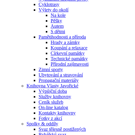
Cyklotrasy
Výlety do okolí
Na kole
Pěšky
Autem
S dětmi
Pamětihodnosti a příroda
Hrady a zámky
Koupání a relaxace
Církevní památky
Technické památky
Přírodní zajímavosti
Zimní sporty
Ubytování a stravování
Propagační materiály
Knihovna Vlasty Javořické
Výpůjční doba
Služby knihovny
Ceník služeb
On-line katalog
Kontakty knihovny
Fotky z akcí
Spolky & oddíly
Svaz tělesně postižených
Rybářský svaz