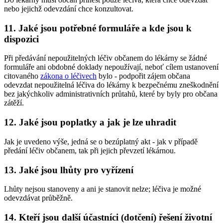
nebo jejichž odevzdání chce konzultovat.
11. Jaké jsou potřebné formuláře a kde jsou k
dispozici
Při předávání nepoužitelných léčiv občanem do lékárny se žádné
formuláře ani obdobné doklady nepoužívají, neboť cílem ustanovení
citovaného
zákona o léčivech
bylo - podpořit zájem občana
odevzdat nepoužitelná léčiva do lékárny k bezpečnému zneškodnění
bez jakýchkoliv administrativních průtahů, které by byly pro občana
zátěží.
12. Jaké jsou poplatky a jak je lze uhradit
Jak je uvedeno výše, jedná se o bezúplatný akt - jak v případě
předání léčiv občanem, tak při jejich převzetí lékárnou.
13. Jaké jsou lhůty pro vyřízení
Lhůty nejsou stanoveny a ani je stanovit nelze; léčiva je možné
odevzdávat průběžně.
14. Kteří jsou další účastníci (dotčení) řešení životní