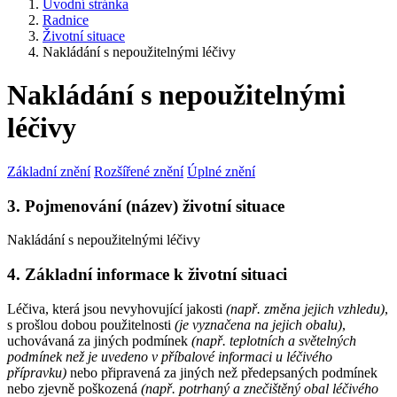
Úvodní stránka
Radnice
Životní situace
Nakládání s nepoužitelnými léčivy
Nakládání s nepoužitelnými
léčivy
Základní znění
Rozšířené znění
Úplné znění
3. Pojmenování (název) životní situace
Nakládání s nepoužitelnými léčivy
4. Základní informace k životní situaci
Léčiva, která jsou nevyhovující jakosti
(např. změna jejich vzhledu)
,
s prošlou dobou použitelnosti
(je vyznačena na jejich obalu)
,
uchovávaná za jiných podmínek
(např. teplotních a světelných
podmínek než je uvedeno v příbalové informaci u léčivého
přípravku)
nebo připravená za jiných než předepsaných podmínek
nebo zjevně poškozená
(např. potrhaný a znečištěný obal léčivého