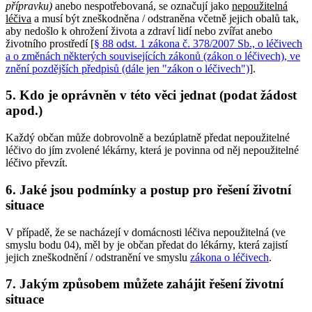
přípravku)
anebo nespotřebovaná, se označují jako
nepoužitelná
léčiva
a musí být zneškodněna / odstraněna včetně jejich obalů tak,
aby nedošlo k ohrožení života a zdraví lidí nebo zvířat anebo
životního prostředí [
§ 88 odst. 1 zákona č. 378/2007 Sb., o léčivech
a o změnách některých souvisejících zákonů (zákon o léčivech), ve
znění pozdějších předpisů (dále jen "zákon o léčivech")
].
5. Kdo je oprávněn v této věci jednat (podat žádost
apod.)
Každý občan může dobrovolně a bezúplatně předat nepoužitelné
léčivo do jím zvolené lékárny, která je povinna od něj nepoužitelné
léčivo převzít.
6. Jaké jsou podmínky a postup pro řešení životní
situace
V případě, že se nacházejí v domácnosti léčiva nepoužitelná (ve
smyslu bodu 04), měl by je občan předat do lékárny, která zajistí
jejich zneškodnění / odstranění ve smyslu
zákona o léčivech
.
7. Jakým způsobem můžete zahájit řešení životní
situace