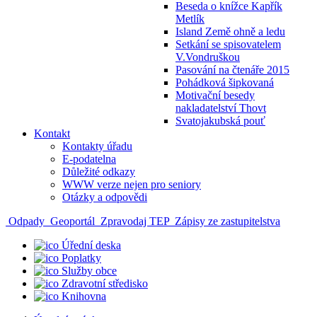
Beseda o knížce Kapřík
Metlík
Island Země ohně a ledu
Setkání se spisovatelem
V.Vondruškou
Pasování na čtenáře 2015
Pohádková šipkovaná
Motivační besedy
nakladatelství Thovt
Svatojakubská pouť
Kontakt
Kontakty úřadu
E-podatelna
Důležité odkazy
WWW verze nejen pro seniory
Otázky a odpovědi
Odpady
Geoportál
Zpravodaj TEP
Zápisy ze zastupitelstva
Úřední deska
Poplatky
Služby obce
Zdravotní středisko
Knihovna