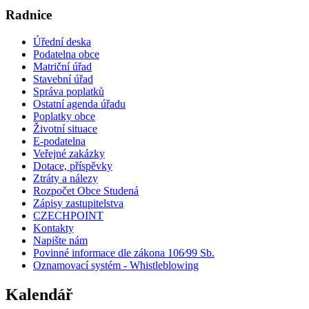
Radnice
Úřední deska
Podatelna obce
Matriční úřad
Stavební úřad
Správa poplatků
Ostatní agenda úřadu
Poplatky obce
Životní situace
E-podatelna
Veřejné zakázky
Dotace, příspěvky
Ztráty a nálezy
Rozpočet Obce Studená
Zápisy zastupitelstva
CZECHPOINT
Kontakty
Napište nám
Povinné informace dle zákona 106⁄99 Sb.
Oznamovací systém - Whistleblowing
Kalendář