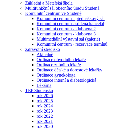
Základní a Mateřská škola
Multifunkční sál obecního úřadu Studená
Komunitní centrum ve Studené
Komunitní centrum - přednáškový sál
Komunitní centrum - sdílená kancelář
Komunitní centrum - klubovna 2
Komunitní centrum - klubovna 3
Multimediální výstavní sál (galerie)
Komunitní centrum - rezervace termínů
Zdravotní středisko
Aktuálně
Ordinace obvodního lékaře
Ordinace zubního lékaře
Ordinace dětské a dorostové lékařky
Ordinace gynekologa
Ordinace interní a diabetologická
Lékárna
TEP Studenska
rok 2026
rok 2025
rok 2024
rok 2023
rok 2022
rok 2021
rok 2020