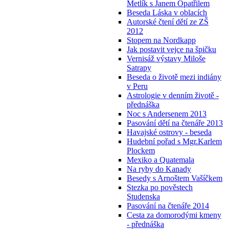
Metlík s Janem Opatřilem
Beseda Láska v oblacích
Autorské čtení dětí ze ZŠ
2012
Stopem na Nordkapp
Jak postavit vejce na špičku
Vernisáž výstavy Miloše
Satrapy
Beseda o životě mezi indiány
v Peru
Astrologie v denním životě -
přednáška
Noc s Andersenem 2013
Pasování dětí na čtenáře 2013
Havajské ostrovy - beseda
Hudební pořad s Mgr.Karlem
Plockem
Mexiko a Quatemala
Na ryby do Kanady
Besedy s Arnoštem Vašíčkem
Stezka po pověstech
Studenska
Pasování na čtenáře 2014
Cesta za domorodými kmeny
- přednáška