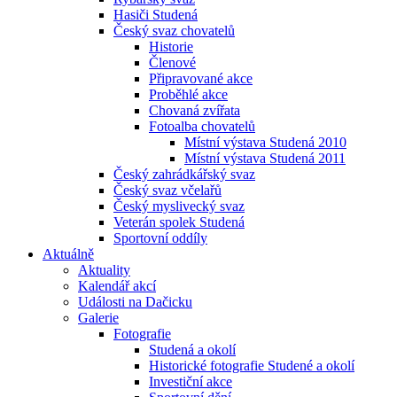
Hasiči Studená
Český svaz chovatelů
Historie
Členové
Připravované akce
Proběhlé akce
Chovaná zvířata
Fotoalba chovatelů
Místní výstava Studená 2010
Místní výstava Studená 2011
Český zahrádkářský svaz
Český svaz včelařů
Český myslivecký svaz
Veterán spolek Studená
Sportovní oddíly
Aktuálně
Aktuality
Kalendář akcí
Události na Dačicku
Galerie
Fotografie
Studená a okolí
Historické fotografie Studené a okolí
Investiční akce