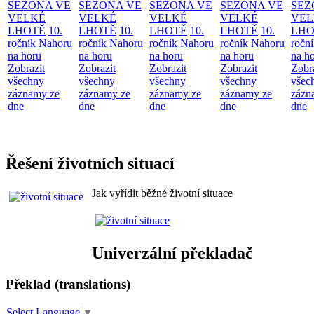
SEZONA VE
SEZONA VE
SEZONA VE
SEZONA VE
SEZ
VELKÉ
VELKÉ
VELKÉ
VELKÉ
VEL
LHOTĚ
10.
LHOTĚ
10.
LHOTĚ
10.
LHOTĚ
10.
LHO
ročník Nahoru
ročník Nahoru
ročník Nahoru
ročník Nahoru
ročn
na horu
na horu
na horu
na horu
na h
Zobrazit
Zobrazit
Zobrazit
Zobrazit
Zobr
všechny
všechny
všechny
všechny
všec
záznamy ze
záznamy ze
záznamy ze
záznamy ze
zázn
dne
dne
dne
dne
dne
Řešení životních situací
Jak vyřídit běžné životní situace
Univerzální překladač
Překlad (translations)
Select Language
▼