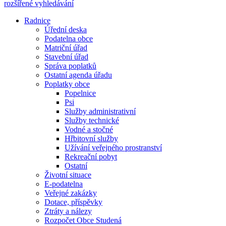
rozšířené vyhledávání
Radnice
Úřední deska
Podatelna obce
Matriční úřad
Stavební úřad
Správa poplatků
Ostatní agenda úřadu
Poplatky obce
Popelnice
Psi
Služby administrativní
Služby technické
Vodné a stočné
Hřbitovní služby
Užívání veřejného prostranství
Rekreační pobyt
Ostatní
Životní situace
E-podatelna
Veřejné zakázky
Dotace, příspěvky
Ztráty a nálezy
Rozpočet Obce Studená