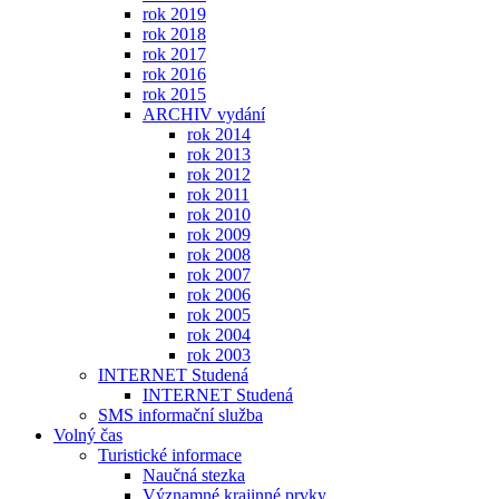
rok 2019
rok 2018
rok 2017
rok 2016
rok 2015
ARCHIV vydání
rok 2014
rok 2013
rok 2012
rok 2011
rok 2010
rok 2009
rok 2008
rok 2007
rok 2006
rok 2005
rok 2004
rok 2003
INTERNET Studená
INTERNET Studená
SMS informační služba
Volný čas
Turistické informace
Naučná stezka
Významné krajinné prvky