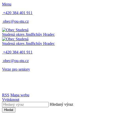
Menu
+420 384 401 911
obec@ou-stu.cz
Studená
okres Jindřichův Hradec
Studená
okres Jindřichův Hradec
+420 384 401 911
obec@ou-stu.cz
Verze pro seniory
RSS
Mapa webu
Vytisknout
Hledaný výraz
Hledat