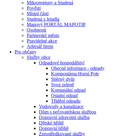
Mikroregiony a Studená
Pověsti
Místní části
Studená z letadla
Mapový PORTÁL MAPOTIP
Osobnosti
Partnerské město
Pravidelné akce
Adresář firem
Pro občany
Služby obce
Odpadové hospodářství
Obecné informace - odpady
Kompostárna Horní Pole
Sběrný dvůr
Svoz zeleně
Komunální odpad
Ostatní odpad
Třídění odpadu
Vodovody a kanalizace
Dům s pečovatelskou službou
Dopravní zdravotní služba
Dětské hřiště
Dopravní hřiště
Zprostředkované služby