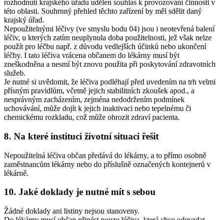
rozhodnutí krajského úřadu udělen souhlas k provozování činnosti v
této oblasti. Souhrnný přehled těchto zařízení by měl sdělit daný
krajský úřad.
Nepoužitelnými léčivy (ve smyslu bodu 04) jsou i neotevřená balení
léčiv, u kterých zatím neuplynula doba použitelnosti, jež však nelze
použít pro léčbu např. z důvodu vedlejších účinků nebo ukončení
léčby. I tato léčiva vrácena občanem do lékárny musí být
zneškodněna a nesmí být znovu použita při poskytování zdravotních
služeb.
Je nutné si uvědomit, že léčiva podléhají před uvedením na trh velmi
přísným pravidlům, včetně jejich stabilitních zkoušek apod., a
nesprávným zacházením, zejména nedodržením podmínek
uchovávání, může dojít k jejich inaktivaci nebo tepelnému či
chemickému rozkladu, což může ohrozit zdraví pacienta.
8. Na které instituci životní situaci řešit
Nepoužitelná léčiva občan předává do lékárny, a to přímo osobně
zaměstnancům lékárny nebo do příslušně označených kontejnerů v
lékárně.
10. Jaké doklady je nutné mít s sebou
Žádné doklady ani listiny nejsou stanoveny.
Do lékárny musí občan přinést pouze léčiva, která chce odevzdat