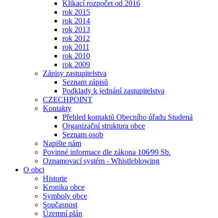
Klikací rozpočet od 2016
rok 2015
rok 2014
rok 2013
rok 2012
rok 2011
rok 2010
rok 2009
Zápisy zastupitelstva
Seznam zápisů
Podklady k jednání zastupitelstva
CZECHPOINT
Kontakty
Přehled kontaktů Obecního úřadu Studená
Organizační struktura obce
Seznam osob
Napište nám
Povinné informace dle zákona 106⁄99 Sb.
Oznamovací systém - Whistleblowing
O obci
Historie
Kronika obce
Symboly obce
Současnost
Územní plán