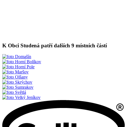
K Obci Studená patří dalších 9 místních částí
Domašín
Horní Bolíkov
Horní Pole
Maršov
Olšany
Skrýchov
Sumrakov
Světlá
Velký Jeníkov