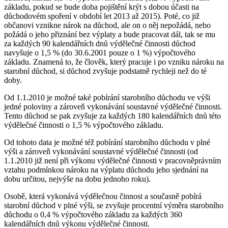
základu, pokud se bude doba pojištění krýt s dobou účasti na
důchodovém spoření v období let 2013 až 2015). Poté, co již
občanovi vznikne nárok na důchod, ale on o něj nepožádá, nebo
požádá o jeho přiznání bez výplaty a bude pracovat dál, tak se mu
za každých 90 kalendářních dnů výdělečné činnosti důchod
navyšuje o 1,5 % (do 30.6.2001 pouze o 1 %) výpočtového
základu. Znamená to, že člověk, který pracuje i po vzniku nároku na
starobní důchod, si důchod zvyšuje podstatně rychleji než do té
doby.
Od 1.1.2010 je možné také pobírání starobního důchodu ve výši
jedné poloviny a zároveň vykonávání soustavné výdělečné činnosti.
Tento důchod se pak zvyšuje za každých 180 kalendářních dnů této
výdělečné činnosti o 1,5 % výpočtového základu.
Od tohoto data je možné též pobírání starobního důchodu v plné
výši a zároveň vykonávání soustavné výdělečné činnosti (od
1.1.2010 již není při výkonu výdělečné činnosti v pracovněprávním
vztahu podmínkou nároku na výplatu důchodu jeho sjednání na
dobu určitou, nejvýše na dobu jednoho roku).
Osobě, která vykonává výdělečnou činnost a současně pobírá
starobní důchod v plné výši, se zvyšuje procentní výměra starobního
důchodu o 0,4 % výpočtového základu za každých 360
kalendářních dnů výkonu výdělečné činnosti.