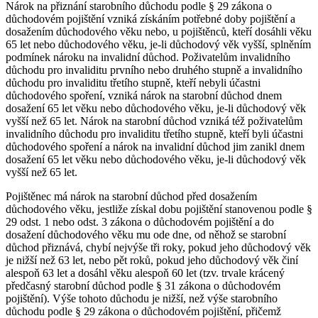
Nárok na přiznání starobního důchodu podle § 29 zákona o
důchodovém pojištění vzniká získáním potřebné doby pojištění a
dosažením důchodového věku nebo, u pojištěnců, kteří dosáhli věku
65 let nebo důchodového věku, je-li důchodový věk vyšší, splněním
podmínek nároku na invalidní důchod. Poživatelům invalidního
důchodu pro invaliditu prvního nebo druhého stupně a invalidního
důchodu pro invaliditu třetího stupně, kteří nebyli účastni
důchodového spoření, vzniká nárok na starobní důchod dnem
dosažení 65 let věku nebo důchodového věku, je-li důchodový věk
vyšší než 65 let. Nárok na starobní důchod vzniká též poživatelům
invalidního důchodu pro invaliditu třetího stupně, kteří byli účastni
důchodového spoření a nárok na invalidní důchod jim zanikl dnem
dosažení 65 let věku nebo důchodového věku, je-li důchodový věk
vyšší než 65 let.
Pojištěnec má nárok na starobní důchod před dosažením
důchodového věku, jestliže získal dobu pojištění stanovenou podle §
29 odst. 1 nebo odst. 3 zákona o důchodovém pojištění a do
dosažení důchodového věku mu ode dne, od něhož se starobní
důchod přiznává, chybí nejvýše tři roky, pokud jeho důchodový věk
je nižší než 63 let, nebo pět roků, pokud jeho důchodový věk činí
alespoň 63 let a dosáhl věku alespoň 60 let (tzv. trvale krácený
předčasný starobní důchod podle § 31 zákona o důchodovém
pojištění). Výše tohoto důchodu je nižší, než výše starobního
důchodu podle § 29 zákona o důchodovém pojištění, přičemž