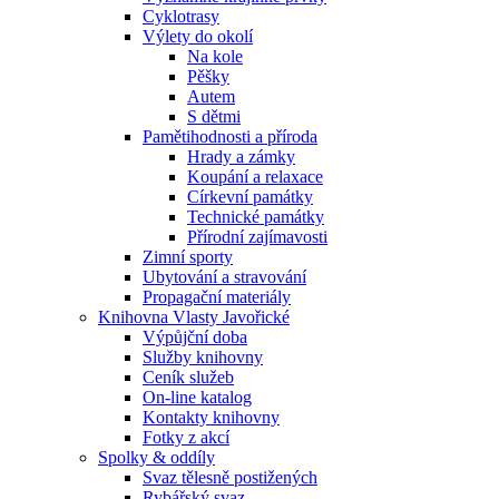
Cyklotrasy
Výlety do okolí
Na kole
Pěšky
Autem
S dětmi
Pamětihodnosti a příroda
Hrady a zámky
Koupání a relaxace
Církevní památky
Technické památky
Přírodní zajímavosti
Zimní sporty
Ubytování a stravování
Propagační materiály
Knihovna Vlasty Javořické
Výpůjční doba
Služby knihovny
Ceník služeb
On-line katalog
Kontakty knihovny
Fotky z akcí
Spolky & oddíly
Svaz tělesně postižených
Rybářský svaz