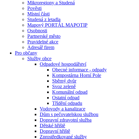
Mikroregiony a Studená
Pověsti
Místní části
Studená z letadla
Mapový PORTÁL MAPOTIP
Osobnosti
Partnerské město
Pravidelné akce
Adresář firem
Pro občany
Služby obce
Odpadové hospodářství
Obecné informace - odpady
Kompostárna Horní Pole
Sběrný dvůr
Svoz zeleně
Komunální odpad
Ostatní odpad
Třídění odpadu
Vodovody a kanalizace
Dům s pečovatelskou službou
Dopravní zdravotní služba
Dětské hřiště
Dopravní hřiště
Zprostředkované služby