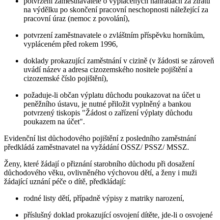
potvrzení zaměstnavatele o vyplácených náhradách za ztrátu
na výdělku po skončení pracovní neschopnosti náležející za
pracovní úraz (nemoc z povolání),
potvrzení zaměstnavatele o zvláštním příspěvku horníkům,
vypláceném před rokem 1996,
doklady prokazující zaměstnání v cizině (v žádosti se zároveň
uvádí název a adresa cizozemského nositele pojištění a
cizozemské číslo pojištění),
požaduje-li občan výplatu důchodu poukazovat na účet u
peněžního ústavu, je nutné přiložit vyplněný a bankou
potvrzený tiskopis "Žádost o zařízení výplaty důchodu
poukazem na účet".
Evidenční list důchodového pojištění z posledního zaměstnání
předkládá zaměstnavatel na vyžádání OSSZ/ PSSZ/ MSSZ.
Ženy, které žádají o přiznání starobního důchodu při dosažení
důchodového věku, ovlivněného výchovou dětí, a ženy i muži
žádající uznání péče o dítě, předkládají:
rodné listy dětí, případně výpisy z matriky narození,
příslušný doklad prokazující osvojení dítěte, jde-li o osvojené