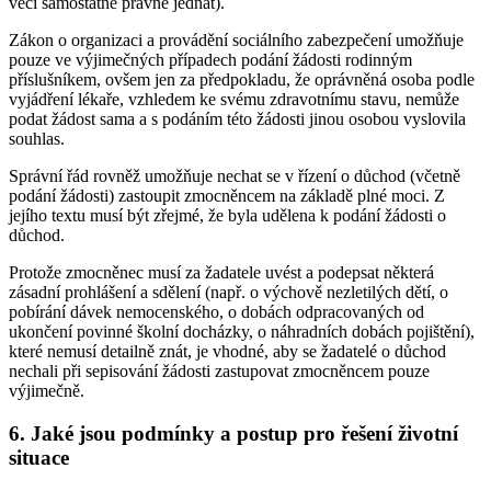
věci samostatně právně jednat).
Zákon o organizaci a provádění sociálního zabezpečení umožňuje
pouze ve výjimečných případech podání žádosti rodinným
příslušníkem, ovšem jen za předpokladu, že oprávněná osoba podle
vyjádření lékaře, vzhledem ke svému zdravotnímu stavu, nemůže
podat žádost sama a s podáním této žádosti jinou osobou vyslovila
souhlas.
Správní řád rovněž umožňuje nechat se v řízení o důchod (včetně
podání žádosti) zastoupit zmocněncem na základě plné moci. Z
jejího textu musí být zřejmé, že byla udělena k podání žádosti o
důchod.
Protože zmocněnec musí za žadatele uvést a podepsat některá
zásadní prohlášení a sdělení (např. o výchově nezletilých dětí, o
pobírání dávek nemocenského, o dobách odpracovaných od
ukončení povinné školní docházky, o náhradních dobách pojištění),
které nemusí detailně znát, je vhodné, aby se žadatelé o důchod
nechali při sepisování žádosti zastupovat zmocněncem pouze
výjimečně.
6. Jaké jsou podmínky a postup pro řešení životní
situace