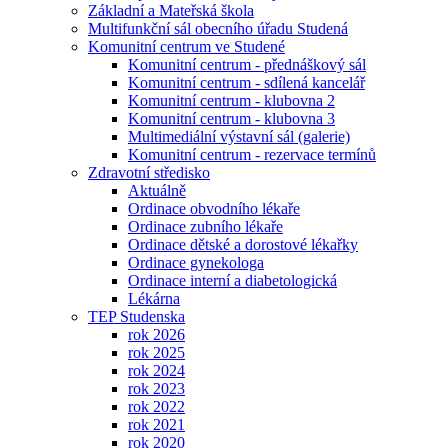
Základní a Mateřská škola
Multifunkční sál obecního úřadu Studená
Komunitní centrum ve Studené
Komunitní centrum - přednáškový sál
Komunitní centrum - sdílená kancelář
Komunitní centrum - klubovna 2
Komunitní centrum - klubovna 3
Multimediální výstavní sál (galerie)
Komunitní centrum - rezervace termínů
Zdravotní středisko
Aktuálně
Ordinace obvodního lékaře
Ordinace zubního lékaře
Ordinace dětské a dorostové lékařky
Ordinace gynekologa
Ordinace interní a diabetologická
Lékárna
TEP Studenska
rok 2026
rok 2025
rok 2024
rok 2023
rok 2022
rok 2021
rok 2020