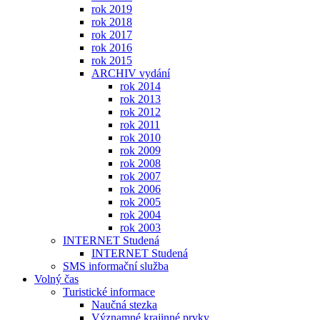
rok 2019
rok 2018
rok 2017
rok 2016
rok 2015
ARCHIV vydání
rok 2014
rok 2013
rok 2012
rok 2011
rok 2010
rok 2009
rok 2008
rok 2007
rok 2006
rok 2005
rok 2004
rok 2003
INTERNET Studená
INTERNET Studená
SMS informační služba
Volný čas
Turistické informace
Naučná stezka
Významné krajinné prvky