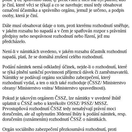
je činí, které věci se týkají a co se navrhuje; musí tedy obsahovat
označení účastníka a správního orgánu, jemuž je určeno, a podpis
osoby, která je činí.
Dále musí obsahovat údaje o tom, proti kterému rozhodnutí směřuje,
v jakém rozsahu ho napadá a v čem je spatřován rozpor s právními
předpisy nebo nesprávnost rozhodnutí nebo řízení, jež mu
předcházelo.
Není-li v námitkách uvedeno, v jakém rozsahu účastník rozhodnutí
napadá, platí, že se domáhá zrušení celého rozhodnutí.
Podání námitek nemá odkladný účinek, nejde-li o rozhodnutí, které
se týká plnění sankční povinnosti příjemců dávek či zaměstnavatelů.
Námitky se podávají orgánu sociálního zabezpečení, který
rozhodnutí vydal, a ten o nich také rozhoduje (ČSSZ/ Ministerstvo
obrany/ Ministerstvo vnitra/ Ministerstvo spravedlnosti).
Pokud je takovým orgánem ČSSZ, lze námitky v uvedené lhůtě
uplatnit u ČSSZ nebo u kterékoliv OSSZ/ PSSZ/ MSSZ.
Prvostupňová rozhodnutí ČSSZ tedy nenabývají právní moci
doručením, ale až uplynutím 30denní lhůty k podání námitek, resp.
doručením (oznámením) rozhodnutí ČSSZ o námitkách.
Orgán sociálního zabezpečení přezkoumává rozhodnutí, proti