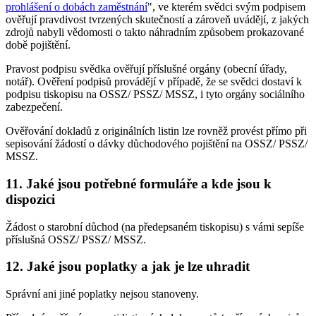
prohlášení o dobách zaměstnání
", ve kterém svědci svým podpisem
ověřují pravdivost tvrzených skutečností a zároveň uvádějí, z jakých
zdrojů nabyli vědomosti o takto náhradním způsobem prokazované
době pojištění.
Pravost podpisu svědka ověřují příslušné orgány (obecní úřady,
notář). Ověření podpisů provádějí v případě, že se svědci dostaví k
podpisu tiskopisu na OSSZ/ PSSZ/ MSSZ, i tyto orgány sociálního
zabezpečení.
Ověřování dokladů z originálních listin lze rovněž provést přímo při
sepisování žádostí o dávky důchodového pojištění na OSSZ/ PSSZ/
MSSZ.
11. Jaké jsou potřebné formuláře a kde jsou k
dispozici
Žádost o starobní důchod (na předepsaném tiskopisu) s vámi sepíše
příslušná OSSZ/ PSSZ/ MSSZ.
12. Jaké jsou poplatky a jak je lze uhradit
Správní ani jiné poplatky nejsou stanoveny.