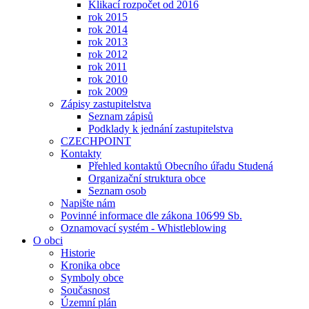
Klikací rozpočet od 2016
rok 2015
rok 2014
rok 2013
rok 2012
rok 2011
rok 2010
rok 2009
Zápisy zastupitelstva
Seznam zápisů
Podklady k jednání zastupitelstva
CZECHPOINT
Kontakty
Přehled kontaktů Obecního úřadu Studená
Organizační struktura obce
Seznam osob
Napište nám
Povinné informace dle zákona 106⁄99 Sb.
Oznamovací systém - Whistleblowing
O obci
Historie
Kronika obce
Symboly obce
Současnost
Územní plán