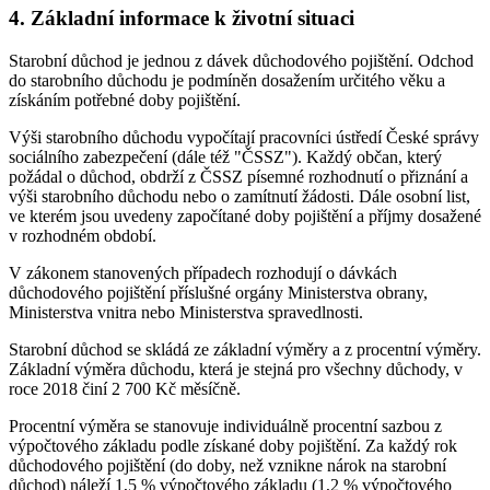
4. Základní informace k životní situaci
Starobní důchod je jednou z dávek důchodového pojištění. Odchod
do starobního důchodu je podmíněn dosažením určitého věku a
získáním potřebné doby pojištění.
Výši starobního důchodu vypočítají pracovníci ústředí České správy
sociálního zabezpečení (dále též "ČSSZ"). Každý občan, který
požádal o důchod, obdrží z ČSSZ písemné rozhodnutí o přiznání a
výši starobního důchodu nebo o zamítnutí žádosti. Dále osobní list,
ve kterém jsou uvedeny započítané doby pojištění a příjmy dosažené
v rozhodném období.
V zákonem stanovených případech rozhodují o dávkách
důchodového pojištění příslušné orgány Ministerstva obrany,
Ministerstva vnitra nebo Ministerstva spravedlnosti.
Starobní důchod se skládá ze základní výměry a z procentní výměry.
Základní výměra důchodu, která je stejná pro všechny důchody, v
roce 2018 činí 2 700 Kč měsíčně.
Procentní výměra se stanovuje individuálně procentní sazbou z
výpočtového základu podle získané doby pojištění. Za každý rok
důchodového pojištění (do doby, než vznikne nárok na starobní
důchod) náleží 1,5 % výpočtového základu (1,2 % výpočtového