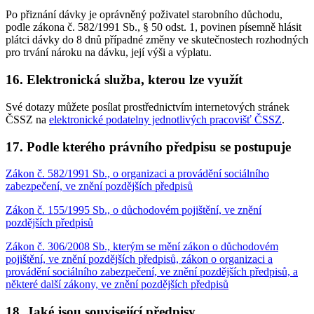
Po přiznání dávky je oprávněný poživatel starobního důchodu,
podle zákona č. 582/1991 Sb., § 50 odst. 1, povinen písemně hlásit
plátci dávky do 8 dnů případné změny ve skutečnostech rozhodných
pro trvání nároku na dávku, její výši a výplatu.
16. Elektronická služba, kterou lze využít
Své dotazy můžete posílat prostřednictvím internetových stránek
ČSSZ na
elektronické podatelny jednotlivých pracovišť ČSSZ
.
17. Podle kterého právního předpisu se postupuje
Zákon č. 582/1991 Sb., o organizaci a provádění sociálního
zabezpečení, ve znění pozdějších předpisů
Zákon č. 155/1995 Sb., o důchodovém pojištění, ve znění
pozdějších předpisů
Zákon č. 306/2008 Sb., kterým se mění zákon o důchodovém
pojištění, ve znění pozdějších předpisů, zákon o organizaci a
provádění sociálního zabezpečení, ve znění pozdějších předpisů, a
některé další zákony, ve znění pozdějších předpisů
18. Jaké jsou související předpisy