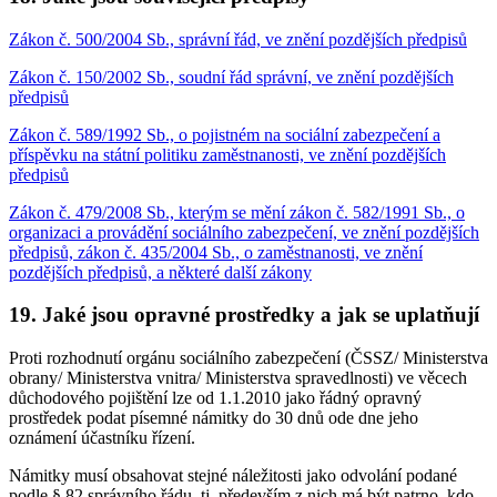
Zákon č. 500/2004 Sb., správní řád, ve znění pozdějších předpisů
Zákon č. 150/2002 Sb., soudní řád správní, ve znění pozdějších
předpisů
Zákon č. 589/1992 Sb., o pojistném na sociální zabezpečení a
příspěvku na státní politiku zaměstnanosti, ve znění pozdějších
předpisů
Zákon č. 479/2008 Sb., kterým se mění zákon č. 582/1991 Sb., o
organizaci a provádění sociálního zabezpečení, ve znění pozdějších
předpisů, zákon č. 435/2004 Sb., o zaměstnanosti, ve znění
pozdějších předpisů, a některé další zákony
19. Jaké jsou opravné prostředky a jak se uplatňují
Proti rozhodnutí orgánu sociálního zabezpečení (ČSSZ/ Ministerstva
obrany/ Ministerstva vnitra/ Ministerstva spravedlnosti) ve věcech
důchodového pojištění lze od 1.1.2010 jako řádný opravný
prostředek podat písemné námitky do 30 dnů ode dne jeho
oznámení účastníku řízení.
Námitky musí obsahovat stejné náležitosti jako odvolání podané
podle § 82 správního řádu, tj. především z nich má být patrno, kdo