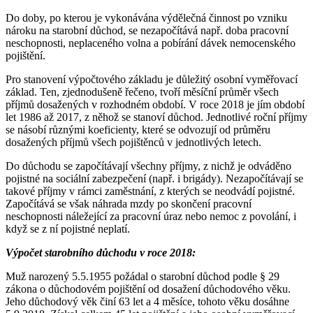
Do doby, po kterou je vykonávána výdělečná činnost po vzniku
nároku na starobní důchod, se nezapočítává např. doba pracovní
neschopnosti, neplaceného volna a pobírání dávek nemocenského
pojištění.
Pro stanovení výpočtového základu je důležitý osobní vyměřovací
základ. Ten, zjednodušeně řečeno, tvoří měsíční průměr všech
příjmů dosažených v rozhodném období. V roce 2018 je jím období
let 1986 až 2017, z něhož se stanoví důchod. Jednotlivé roční příjmy
se násobí různými koeficienty, které se odvozují od průměru
dosažených příjmů všech pojištěnců v jednotlivých letech.
Do důchodu se započítávají všechny příjmy, z nichž je odváděno
pojistné na sociální zabezpečení (např. i brigády). Nezapočítávají se
takové příjmy v rámci zaměstnání, z kterých se neodvádí pojistné.
Započítává se však náhrada mzdy po skončení pracovní
neschopnosti náležející za pracovní úraz nebo nemoc z povolání, i
když se z ní pojistné neplatí.
Výpočet starobního důchodu v roce 2018:
Muž narozený 5.5.1955 požádal o starobní důchod podle § 29
zákona o důchodovém pojištění od dosažení důchodového věku.
Jeho důchodový věk činí 63 let a 4 měsíce, tohoto věku dosáhne