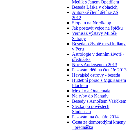
Metlík s Janem Opatřilem
Beseda Láska v oblacích
Autorské čtení dětí ze ZŠ
2012
Stopem na Nordkapp
Jak postavit vejce na špičku
Vernisáž výstavy Miloše
Satrapy
Beseda o životě mezi indiány
v Peru
Astrologie v denním životě -
přednáška
Noc s Andersenem 2013
Pasování dětí na čtenáře 2013
Havajské ostrovy - beseda
Hudební pořad s Mgr.Karlem
Plockem
Mexiko a Quatemala
Na ryby do Kanady
Besedy s Arnoštem Vašíčkem
Stezka po pověstech
Studenska
Pasování na čtenáře 2014
Cesta za domorodými kmeny
- přednáška