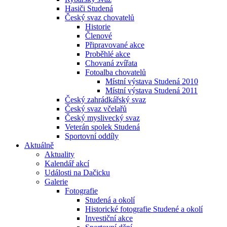
Hasiči Studená
Český svaz chovatelů
Historie
Členové
Připravované akce
Proběhlé akce
Chovaná zvířata
Fotoalba chovatelů
Místní výstava Studená 2010
Místní výstava Studená 2011
Český zahrádkářský svaz
Český svaz včelařů
Český myslivecký svaz
Veterán spolek Studená
Sportovní oddíly
Aktuálně
Aktuality
Kalendář akcí
Události na Dačicku
Galerie
Fotografie
Studená a okolí
Historické fotografie Studené a okolí
Investiční akce