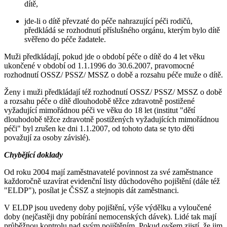
dítě,
jde-li o dítě převzaté do péče nahrazující péči rodičů,
předkládá se rozhodnutí příslušného orgánu, kterým bylo dítě
svěřeno do péče žadatele.
Muži předkládají, pokud jde o období péče o dítě do 4 let věku
ukončené v období od 1.1.1996 do 30.6.2007, pravomocné
rozhodnutí OSSZ/ PSSZ/ MSSZ o době a rozsahu péče muže o dítě.
Ženy i muži předkládají též rozhodnutí OSSZ/ PSSZ/ MSSZ o době
a rozsahu péče o dítě dlouhodobě těžce zdravotně postižené
vyžadující mimořádnou péči ve věku do 18 let (institut "dětí
dlouhodobě těžce zdravotně postižených vyžadujících mimořádnou
péči" byl zrušen ke dni 1.1.2007, od tohoto data se tyto děti
považují za osoby závislé).
Chybějící doklady
Od roku 2004 mají zaměstnavatelé povinnost za své zaměstnance
každoročně uzavírat evidenční listy důchodového pojištění (dále též
"ELDP"), posílat je ČSSZ a stejnopis dát zaměstnanci.
V ELDP jsou uvedeny doby pojištění, výše výdělku a vyloučené
doby (nejčastěji dny pobírání nemocenských dávek). Lidé tak mají
průběžnou kontrolu nad svým pojištěním. Pokud ovšem zjistí, že jim