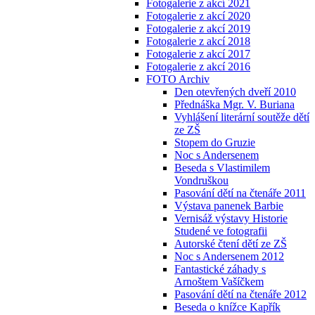
Fotogalerie z akcí 2021
Fotogalerie z akcí 2020
Fotogalerie z akcí 2019
Fotogalerie z akcí 2018
Fotogalerie z akcí 2017
Fotogalerie z akcí 2016
FOTO Archiv
Den otevřených dveří 2010
Přednáška Mgr. V. Buriana
Vyhlášení literární soutěže dětí
ze ZŠ
Stopem do Gruzie
Noc s Andersenem
Beseda s Vlastimilem
Vondruškou
Pasování dětí na čtenáře 2011
Výstava panenek Barbie
Vernisáž výstavy Historie
Studené ve fotografii
Autorské čtení dětí ze ZŠ
Noc s Andersenem 2012
Fantastické záhady s
Arnoštem Vašíčkem
Pasování dětí na čtenáře 2012
Beseda o knížce Kapřík