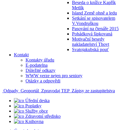
Beseda o knížce Kapřík
Metlík
Island Země ohně a ledu
Setkání se spisovatelem
V.Vondruškou
Pasování na čtenáře 2015
Pohádková šipkovaná
Motivační besedy
nakladatelství Thovt
Svatojakubská pouť
Kontakt
Kontakty úřadu
E-podatelna
Důležité odkazy
WWW verze nejen pro seniory
Otázky a odpovědi
Odpady
Geoportál
Zpravodaj TEP
Zápisy ze zastupitelstva
Úřední deska
Poplatky
Služby obce
Zdravotní středisko
Knihovna