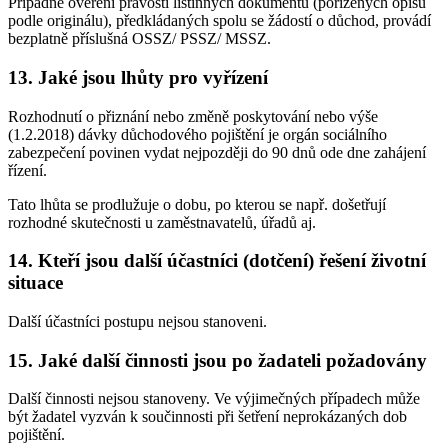
Případné ověření pravosti listinných dokumentů (pořízených opisů
podle originálu), předkládaných spolu se žádostí o důchod, provádí
bezplatně příslušná OSSZ/ PSSZ/ MSSZ.
13. Jaké jsou lhůty pro vyřízení
Rozhodnutí o přiznání nebo změně poskytování nebo výše
(1.2.2018) dávky důchodového pojištění je orgán sociálního
zabezpečení povinen vydat nejpozději do 90 dnů ode dne zahájení
řízení.
Tato lhůta se prodlužuje o dobu, po kterou se např. došetřují
rozhodné skutečnosti u zaměstnavatelů, úřadů aj.
14. Kteří jsou další účastníci (dotčení) řešení životní
situace
Další účastníci postupu nejsou stanoveni.
15. Jaké další činnosti jsou po žadateli požadovány
Další činnosti nejsou stanoveny. Ve výjimečných případech může
být žadatel vyzván k součinnosti při šetření neprokázaných dob
pojištění.