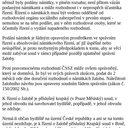
němuž byly podány námitky, v plném rozsahu; není přitom vázán
podanými námitkami a může rozhodnout i v neprospěch účastníka
řízení. Řízení o námitkách musí být vedeno odděleně od
rozhodování orgánu sociálního zabezpečení v prvním stupni -
nemohou se na něm podílet, ani v něm rozhodovat osoby, které se
účastnily řízení o vydání napadeného rozhodnutí.
Podání námitek je řádným opravným prostředkem ve správním
řízení a absolvování námitkového řízení, ať již úspěšné nebo
neúspěšné, je proto nezbytným předpokladem k tomu, aby se věcí
mohl zabývat soud v rámci případné později uplatněné správní
žaloby.
Proti pravomocnému rozhodnutí ČSSZ může ovšem oprávněný,
který se domnívá, že byl ve svých právech zkrácen, podat do 2
měsíců ode dne doručení rozhodnutí o námitkách žalobu. Náležitosti
žalobního návrhu jsou upraveny soudním řádem správním (zákon č.
150/2002 Sb.).
K řízení o žalobě je příslušný krajský (v Praze Městský) soud, v
jehož obvodu má navrhovatel bydliště, popřípadě, v jehož obvodu
se zdržuje.
Nemá-li občan bydliště na území České republiky a ani se na tomto
území nezdržuje, je k řízení o žalobě příslušný Krajský soud v Brně,