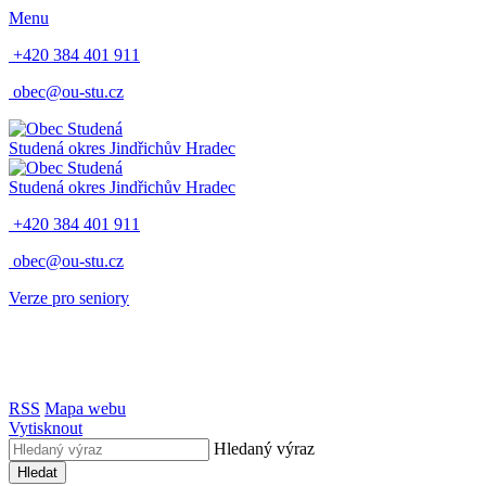
Menu
+420 384 401 911
obec@ou-stu.cz
Studená
okres Jindřichův Hradec
Studená
okres Jindřichův Hradec
+420 384 401 911
obec@ou-stu.cz
Verze pro seniory
RSS
Mapa webu
Vytisknout
Hledaný výraz
Hledat