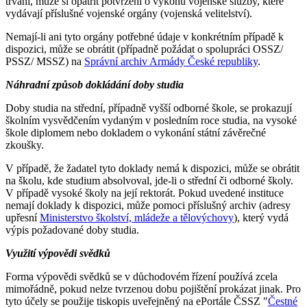
trvání, může si opatřit potvrzení o výkonu vojenské služby, které
vydávají příslušné vojenské orgány (vojenská velitelství).
Nemají-li ani tyto orgány potřebné údaje v konkrétním případě k
dispozici, může se obrátit (případně požádat o spolupráci OSSZ/
PSSZ/ MSSZ) na
Správní archiv Armády České republiky
.
Náhradní způsob dokládání doby studia
Doby studia na střední, případně vyšší odborné škole, se prokazují
školním vysvědčením vydaným v posledním roce studia, na vysoké
škole diplomem nebo dokladem o vykonání státní závěrečné
zkoušky.
V případě, že žadatel tyto doklady nemá k dispozici, může se obrátit
na školu, kde studium absolvoval, jde-li o střední či odborné školy.
V případě vysoké školy na její rektorát. Pokud uvedené instituce
nemají doklady k dispozici, může pomoci příslušný archiv (adresy
upřesní
Ministerstvo školství, mládeže a tělovýchovy
), který vydá
výpis požadované doby studia.
Využití výpovědi svědků
Forma výpovědi svědků se v důchodovém řízení používá zcela
mimořádně, pokud nelze tvrzenou dobu pojištění prokázat jinak. Pro
tyto účely se použije tiskopis uveřejněný na ePortále ČSSZ "
Čestné