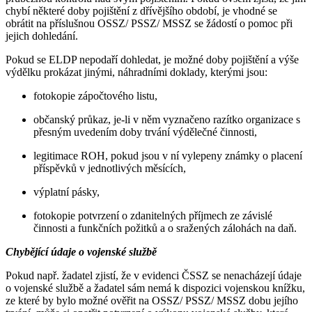
chybí některé doby pojištění z dřívějšího období, je vhodné se
obrátit na příslušnou OSSZ/ PSSZ/ MSSZ se žádostí o pomoc při
jejich dohledání.
Pokud se ELDP nepodaří dohledat, je možné doby pojištění a výše
výdělku prokázat jinými, náhradními doklady, kterými jsou:
fotokopie zápočtového listu,
občanský průkaz, je-li v něm vyznačeno razítko organizace s
přesným uvedením doby trvání výdělečné činnosti,
legitimace ROH, pokud jsou v ní vylepeny známky o placení
příspěvků v jednotlivých měsících,
výplatní pásky,
fotokopie potvrzení o zdanitelných příjmech ze závislé
činnosti a funkčních požitků a o sražených zálohách na daň.
Chybějící údaje o vojenské službě
Pokud např. žadatel zjistí, že v evidenci ČSSZ se nenacházejí údaje
o vojenské službě a žadatel sám nemá k dispozici vojenskou knížku,
ze které by bylo možné ověřit na OSSZ/ PSSZ/ MSSZ dobu jejího