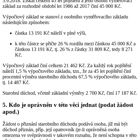
5.9.2018. Získal celkem 45 let pojištění a jeho osobní vyměřovací
základ za rozhodné období let 1986 až 2017 činí 45 000 Kč.
Výpočtový základ se stanoví z osobního vyměřovacího základu
následujícím způsobem:
částka 13 191 Kč náleží v plné výši,
k této částce se přičte 26 % rozdílu mezi částkou 45 000 Kč a
částkou 13 191 Kč, tj. 26 % z částky 31 809 Kč, tedy 8 271
Kč.
Výpočtový základ činí celkem 21 462 Kč. Za každý rok pojištění
náleží 1,5 % výpočtového základu, tzn., že za 45 let pojištění činí
procentní výměra starobního důchodu 67,5 % výpočtového základu,
tj. 14 487 Kč.
Starobní důchod, včetně základní výměry 2 700 Kč, činí 17 187 Kč.
5. Kdo je oprávněn v této věci jednat (podat žádost
apod.)
Žádost o přiznání starobního důchodu podává osoba, jíž má být
důchod přiznán, příp. její opatrovník (je-li oprávněná osoba
omezena ve svéprávnosti v takovém rozsahu, že není schopna v této