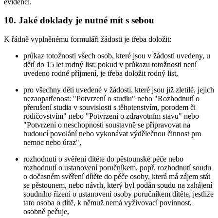
evidenci.
10. Jaké doklady je nutné mít s sebou
K řádně vyplněnému formuláři žádosti je třeba doložit:
průkaz totožnosti všech osob, které jsou v žádosti uvedeny, u
dětí do 15 let rodný list; pokud v průkazu totožnosti není
uvedeno rodné příjmení, je třeba doložit rodný list,
pro všechny děti uvedené v žádosti, které jsou již zletilé, jejich
nezaopatřenost: "Potvrzení o studiu" nebo "Rozhodnutí o
přerušení studia v souvislosti s těhotenstvím, porodem či
rodičovstvím" nebo "Potvrzení o zdravotním stavu" nebo
"Potvrzení o neschopnosti soustavně se připravovat na
budoucí povolání nebo vykonávat výdělečnou činnost pro
nemoc nebo úraz",
rozhodnutí o svěření dítěte do pěstounské péče nebo
rozhodnutí o ustanovení poručníkem, popř. rozhodnutí soudu
o dočasném svěření dítěte do péče osoby, která má zájem stát
se pěstounem, nebo návrh, který byl podán soudu na zahájení
soudního řízení o ustanovení osoby poručníkem dítěte, jestliže
tato osoba o dítě, k němuž nemá vyživovací povinnost,
osobně pečuje,