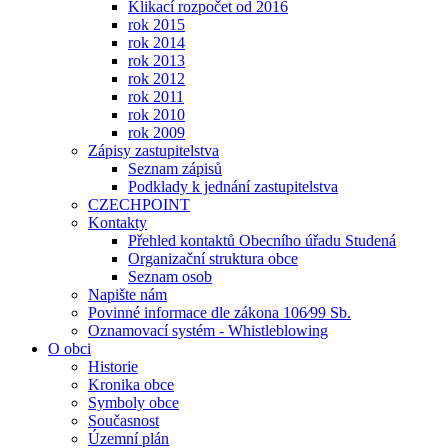
Klikací rozpočet od 2016
rok 2015
rok 2014
rok 2013
rok 2012
rok 2011
rok 2010
rok 2009
Zápisy zastupitelstva
Seznam zápisů
Podklady k jednání zastupitelstva
CZECHPOINT
Kontakty
Přehled kontaktů Obecního úřadu Studená
Organizační struktura obce
Seznam osob
Napište nám
Povinné informace dle zákona 106⁄99 Sb.
Oznamovací systém - Whistleblowing
O obci
Historie
Kronika obce
Symboly obce
Současnost
Územní plán