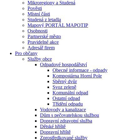
Mikroregiony a Studená
Pověsti
Místní části
Studená z letadla
Mapový PORTÁL MAPOTIP
Osobnosti
Partnerské město
Pravidelné akce
Adresář firem
Pro občany
Služby obce
Odpadové hospodářství
Obecné informace - odpady
Kompostárna Horní Pole
Sběrný dvůr
Svoz zeleně
Komunální odpad
Ostatní odpad
Třídění odpadu
Vodovody a kanalizace
Dům s pečovatelskou službou
Dopravní zdravotní služba
Dětské hřiště
Dopravní hřiště
Zprostředkované služby