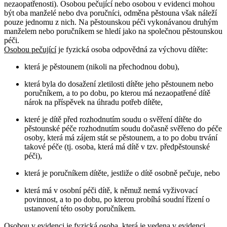
nezaopatřenosti). Osobou pečující nebo osobou v evidenci mohou
být oba manželé nebo dva poručníci, odměna pěstouna však náleží
pouze jednomu z nich. Na pěstounskou péči vykonávanou druhým
manželem nebo poručníkem se hledí jako na společnou pěstounskou
péči.
Osobou pečující
je fyzická osoba odpovědná za výchovu dítěte:
která je pěstounem (nikoli na přechodnou dobu),
která byla do dosažení zletilosti dítěte jeho pěstounem nebo
poručníkem, a to po dobu, po kterou má nezaopatřené dítě
nárok na příspěvek na úhradu potřeb dítěte,
které je dítě před rozhodnutím soudu o svěření dítěte do
pěstounské péče rozhodnutím soudu dočasně svěřeno do péče
osoby, která má zájem stát se pěstounem, a to po dobu trvání
takové péče (tj. osoba, která má dítě v tzv. předpěstounské
péči),
která je poručníkem dítěte, jestliže o dítě osobně pečuje, nebo
která má v osobní péči dítě, k němuž nemá vyživovací
povinnost, a to po dobu, po kterou probíhá soudní řízení o
ustanovení této osoby poručníkem.
Osobou v evidenci
je fyzická osoba, která je vedena v evidenci