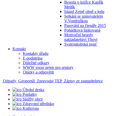
Beseda o knížce Kapřík
Metlík
Island Země ohně a ledu
Setkání se spisovatelem
V.Vondruškou
Pasování na čtenáře 2015
Pohádková šipkovaná
Motivační besedy
nakladatelství Thovt
Svatojakubská pouť
Kontakt
Kontakty úřadu
E-podatelna
Důležité odkazy
WWW verze nejen pro seniory
Otázky a odpovědi
Odpady
Geoportál
Zpravodaj TEP
Zápisy ze zastupitelstva
Úřední deska
Poplatky
Služby obce
Zdravotní středisko
Knihovna