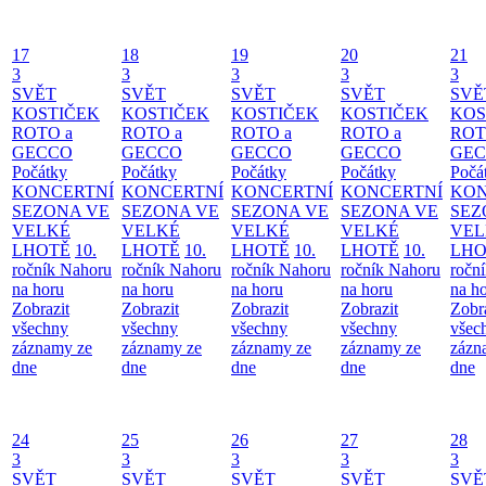
17
18
19
20
21
3
3
3
3
3
SVĚT
SVĚT
SVĚT
SVĚT
SVĚ
KOSTIČEK
KOSTIČEK
KOSTIČEK
KOSTIČEK
KOS
ROTO a
ROTO a
ROTO a
ROTO a
ROT
GECCO
GECCO
GECCO
GECCO
GE
Počátky
Počátky
Počátky
Počátky
Počá
KONCERTNÍ
KONCERTNÍ
KONCERTNÍ
KONCERTNÍ
KON
SEZONA VE
SEZONA VE
SEZONA VE
SEZONA VE
SEZ
VELKÉ
VELKÉ
VELKÉ
VELKÉ
VEL
LHOTĚ
10.
LHOTĚ
10.
LHOTĚ
10.
LHOTĚ
10.
LHO
ročník Nahoru
ročník Nahoru
ročník Nahoru
ročník Nahoru
ročn
na horu
na horu
na horu
na horu
na h
Zobrazit
Zobrazit
Zobrazit
Zobrazit
Zobr
všechny
všechny
všechny
všechny
všec
záznamy ze
záznamy ze
záznamy ze
záznamy ze
zázn
dne
dne
dne
dne
dne
24
25
26
27
28
3
3
3
3
3
SVĚT
SVĚT
SVĚT
SVĚT
SVĚ