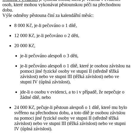
osob, které mohou vykonávat pěstounskou péči na přechodnou
dobu.
Výše odměny pěstouna činí za kalendářní měsíc:
8 000 Kč, je-li pečováno o 1 dítě,
12 000 Kč, je-li pečováno o 2 děti,
20 000 Kč,
je-li pečováno alespoň o 3 děti,
je-li pečováno alespoň o 1 dítě, které je osobou závislou na
pomoci jiné fyzické osoby ve stupni II (středně těžká
závislost) nebo ve stupni III (těžká závislost) nebo ve
stupni IV (úplná závislost),
jde-li o osobu v evidenci, a to i v případě, že nepečuje o
žádné dítě, nebo
24 000 Kč, pečuje-li pěstoun alespoň o 1 dítě, které mu bylo
svěřeno na přechodnou dobu, a toto dítě je osobou závislou
na pomoci jiné fyzické osoby ve stupni II (středně těžká
závislost) nebo ve stupni III (těžká závislost) nebo ve stupni
IV (úplná závislost).