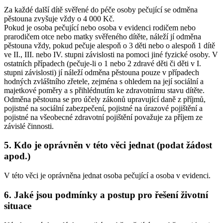
Za každé další dítě svěřené do péče osoby pečující se odměna
pěstouna zvyšuje vždy o 4 000 Kč.
Pokud je osoba pečující nebo osoba v evidenci rodičem nebo
prarodičem otce nebo matky svěřeného dítěte, náleží jí odměna
pěstouna vždy, pokud pečuje alespoň o 3 děti nebo o alespoň 1 dítě
ve II., III. nebo IV. stupni závislosti na pomoci jiné fyzické osoby. V
ostatních případech (pečuje-li o 1 nebo 2 zdravé děti či děti v I.
stupni závislosti) jí náleží odměna pěstouna pouze v případech
hodných zvláštního zřetele, zejména s ohledem na její sociální a
majetkové poměry a s přihlédnutím ke zdravotnímu stavu dítěte.
Odměna pěstouna se pro účely zákonů upravující daně z příjmů,
pojistné na sociální zabezpečení, pojistné na úrazové pojištění a
pojistné na všeobecné zdravotní pojištění považuje za příjem ze
závislé činnosti.
5. Kdo je oprávněn v této věci jednat (podat žádost
apod.)
V této věci je oprávněna jednat osoba pečující a osoba v evidenci.
6. Jaké jsou podmínky a postup pro řešení životní
situace