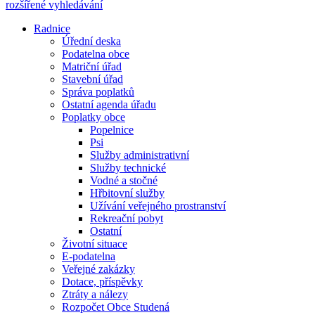
rozšířené vyhledávání
Radnice
Úřední deska
Podatelna obce
Matriční úřad
Stavební úřad
Správa poplatků
Ostatní agenda úřadu
Poplatky obce
Popelnice
Psi
Služby administrativní
Služby technické
Vodné a stočné
Hřbitovní služby
Užívání veřejného prostranství
Rekreační pobyt
Ostatní
Životní situace
E-podatelna
Veřejné zakázky
Dotace, příspěvky
Ztráty a nálezy
Rozpočet Obce Studená