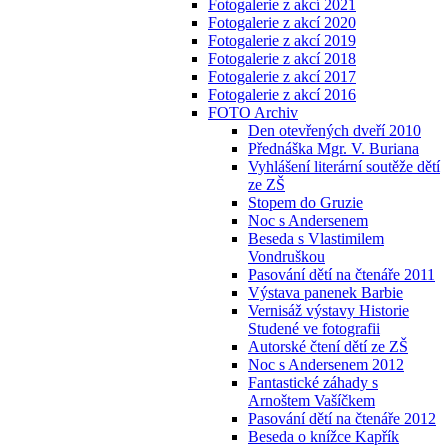
Fotogalerie z akcí 2021
Fotogalerie z akcí 2020
Fotogalerie z akcí 2019
Fotogalerie z akcí 2018
Fotogalerie z akcí 2017
Fotogalerie z akcí 2016
FOTO Archiv
Den otevřených dveří 2010
Přednáška Mgr. V. Buriana
Vyhlášení literární soutěže dětí
ze ZŠ
Stopem do Gruzie
Noc s Andersenem
Beseda s Vlastimilem
Vondruškou
Pasování dětí na čtenáře 2011
Výstava panenek Barbie
Vernisáž výstavy Historie
Studené ve fotografii
Autorské čtení dětí ze ZŠ
Noc s Andersenem 2012
Fantastické záhady s
Arnoštem Vašíčkem
Pasování dětí na čtenáře 2012
Beseda o knížce Kapřík