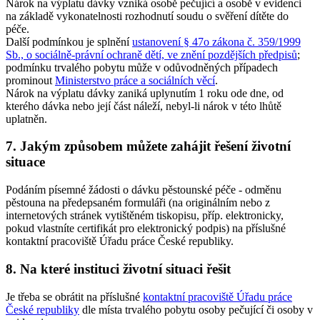
Nárok na výplatu dávky vzniká osobě pečující a osobě v evidenci
na základě vykonatelnosti rozhodnutí soudu o svěření dítěte do
péče.
Další podmínkou je splnění
ustanovení § 47o zákona č. 359/1999
Sb., o sociálně-právní ochraně dětí, ve znění pozdějších předpisů
;
podmínku trvalého pobytu může v odůvodněných případech
prominout
Ministerstvo práce a sociálních věcí
.
Nárok na výplatu dávky zaniká uplynutím 1 roku ode dne, od
kterého dávka nebo její část náleží, nebyl-li nárok v této lhůtě
uplatněn.
7. Jakým způsobem můžete zahájit řešení životní
situace
Podáním písemné žádosti o dávku pěstounské péče - odměnu
pěstouna na předepsaném formuláři (na originálním nebo z
internetových stránek vytištěném tiskopisu, příp. elektronicky,
pokud vlastníte certifikát pro elektronický podpis) na příslušné
kontaktní pracoviště Úřadu práce České republiky.
8. Na které instituci životní situaci řešit
Je třeba se obrátit na příslušné
kontaktní pracoviště Úřadu práce
České republiky
dle místa trvalého pobytu osoby pečující či osoby v