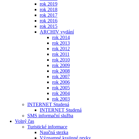
rok 2019
rok 2018
rok 2017
rok 2016
rok 2015
ARCHIV vydání
rok 2014
rok 2013
rok 2012
rok 2011
rok 2010
rok 2009
rok 2008
rok 2007
rok 2006
rok 2005
rok 2004
rok 2003
INTERNET Studená
INTERNET Studená
SMS informační služba
Volný čas
Turistické informace
Naučná stezka
Významné krajinné prvky