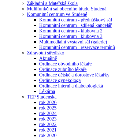
Základní a Mateřská škola
Multifunkční sál obecního úřadu Studená
Komunitní centrum ve Studené
Komunitní centrum - přednáškový sál
Komunitní centrum - sdílená kancelář
Komunitní centrum - klubovna 2
Komunitní centrum - klubovna 3
Multimediální výstavní sál (galerie)
Komunitní centrum - rezervace termínů
Zdravotní středisko
Aktuálně
Ordinace obvodního lékaře
Ordinace zubního lékaře
Ordinace dětské a dorostové lékařky
Ordinace gynekologa
Ordinace interní a diabetologická
Lékárna
TEP Studenska
rok 2026
rok 2025
rok 2024
rok 2023
rok 2022
rok 2021
rok 2020