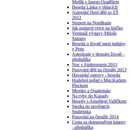
Metlík s Janem Opatřilem
Beseda Láska v oblacích
Autorské čtení dětí ze ZŠ
2012
Stopem na Nordkapp
Jak postavit vejce na špičku
Vernisáž výstavy Miloše
Satrapy
Beseda o životě mezi indiány
v Peru
Astrologie v denním životě -
přednáška
Noc s Andersenem 2013
Pasování dětí na čtenáře 2013
Havajské ostrovy - beseda
Hudební pořad s Mgr.Karlem
Plockem
Mexiko a Quatemala
Na ryby do Kanady
Besedy s Arnoštem Vašíčkem
Stezka po pověstech
Studenska
Pasování na čtenáře 2014
Cesta za domorodými kmeny
- přednáška