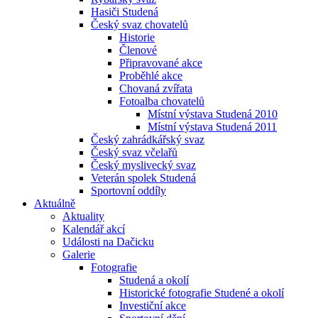
Hasiči Studená
Český svaz chovatelů
Historie
Členové
Připravované akce
Proběhlé akce
Chovaná zvířata
Fotoalba chovatelů
Místní výstava Studená 2010
Místní výstava Studená 2011
Český zahrádkářský svaz
Český svaz včelařů
Český myslivecký svaz
Veterán spolek Studená
Sportovní oddíly
Aktuálně
Aktuality
Kalendář akcí
Události na Dačicku
Galerie
Fotografie
Studená a okolí
Historické fotografie Studené a okolí
Investiční akce