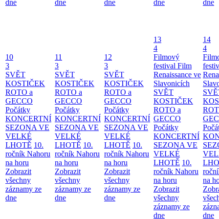
dne
dne
dne
dne
dne
13
14
4
4
10
11
12
Filmový
Film
3
3
3
festival Film
festi
SVĚT
SVĚT
SVĚT
Renaissance ve
Rena
KOSTIČEK
KOSTIČEK
KOSTIČEK
Slavonicích
Slav
ROTO a
ROTO a
ROTO a
SVĚT
SVĚ
GECCO
GECCO
GECCO
KOSTIČEK
KOS
Počátky
Počátky
Počátky
ROTO a
ROT
KONCERTNÍ
KONCERTNÍ
KONCERTNÍ
GECCO
GE
SEZONA VE
SEZONA VE
SEZONA VE
Počátky
Počá
VELKÉ
VELKÉ
VELKÉ
KONCERTNÍ
KON
LHOTĚ
10.
LHOTĚ
10.
LHOTĚ
10.
SEZONA VE
SEZ
ročník Nahoru
ročník Nahoru
ročník Nahoru
VELKÉ
VEL
na horu
na horu
na horu
LHOTĚ
10.
LHO
Zobrazit
Zobrazit
Zobrazit
ročník Nahoru
ročn
všechny
všechny
všechny
na horu
na h
záznamy ze
záznamy ze
záznamy ze
Zobrazit
Zobr
dne
dne
dne
všechny
všec
záznamy ze
zázn
dne
dne