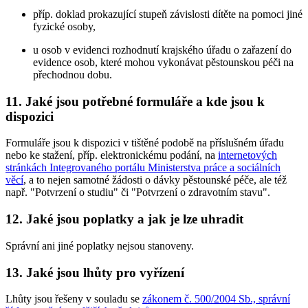
příp. doklad prokazující stupeň závislosti dítěte na pomoci jiné
fyzické osoby,
u osob v evidenci rozhodnutí krajského úřadu o zařazení do
evidence osob, které mohou vykonávat pěstounskou péči na
přechodnou dobu.
11. Jaké jsou potřebné formuláře a kde jsou k
dispozici
Formuláře jsou k dispozici v tištěné podobě na příslušném úřadu
nebo ke stažení, příp. elektronickému podání, na
internetových
stránkách Integrovaného portálu Ministerstva práce a sociálních
věcí
, a to nejen samotné žádosti o dávky pěstounské péče, ale též
např. "Potvrzení o studiu" či "Potvrzení o zdravotním stavu".
12. Jaké jsou poplatky a jak je lze uhradit
Správní ani jiné poplatky nejsou stanoveny.
13. Jaké jsou lhůty pro vyřízení
Lhůty jsou řešeny v souladu se
zákonem č. 500/2004 Sb., správní