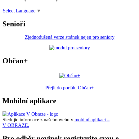
Select Language
▼
Senioři
Zjednodušená verze stránek nejen pro seniory
Občan+
Přejít do portálu Občan+
Mobilní aplikace
Sledujte informace z našeho webu v
mobilní aplikaci –
V OBRAZE.
Pro odběr novinek registrujte svou e-