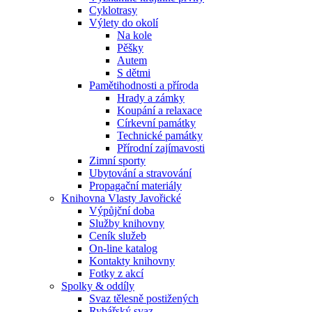
Cyklotrasy
Výlety do okolí
Na kole
Pěšky
Autem
S dětmi
Pamětihodnosti a příroda
Hrady a zámky
Koupání a relaxace
Církevní památky
Technické památky
Přírodní zajímavosti
Zimní sporty
Ubytování a stravování
Propagační materiály
Knihovna Vlasty Javořické
Výpůjční doba
Služby knihovny
Ceník služeb
On-line katalog
Kontakty knihovny
Fotky z akcí
Spolky & oddíly
Svaz tělesně postižených
Rybářský svaz