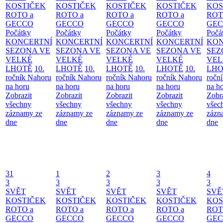
KOSTIČEK
KOSTIČEK
KOSTIČEK
KOSTIČEK
KOS
ROTO a
ROTO a
ROTO a
ROTO a
ROT
GECCO
GECCO
GECCO
GECCO
GE
Počátky
Počátky
Počátky
Počátky
Počá
KONCERTNÍ
KONCERTNÍ
KONCERTNÍ
KONCERTNÍ
KON
SEZONA VE
SEZONA VE
SEZONA VE
SEZONA VE
SEZ
VELKÉ
VELKÉ
VELKÉ
VELKÉ
VEL
LHOTĚ
10.
LHOTĚ
10.
LHOTĚ
10.
LHOTĚ
10.
LHO
ročník Nahoru
ročník Nahoru
ročník Nahoru
ročník Nahoru
ročn
na horu
na horu
na horu
na horu
na h
Zobrazit
Zobrazit
Zobrazit
Zobrazit
Zobr
všechny
všechny
všechny
všechny
všec
záznamy ze
záznamy ze
záznamy ze
záznamy ze
zázn
dne
dne
dne
dne
dne
31
1
2
3
4
3
3
3
3
3
SVĚT
SVĚT
SVĚT
SVĚT
SVĚ
KOSTIČEK
KOSTIČEK
KOSTIČEK
KOSTIČEK
KOS
ROTO a
ROTO a
ROTO a
ROTO a
ROT
GECCO
GECCO
GECCO
GECCO
GE