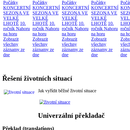
Počátky
Počátky
Počátky
Počátky
Počá
KONCERTNÍ
KONCERTNÍ
KONCERTNÍ
KONCERTNÍ
KON
SEZONA VE
SEZONA VE
SEZONA VE
SEZONA VE
SEZ
VELKÉ
VELKÉ
VELKÉ
VELKÉ
VEL
LHOTĚ
10.
LHOTĚ
10.
LHOTĚ
10.
LHOTĚ
10.
LHO
ročník Nahoru
ročník Nahoru
ročník Nahoru
ročník Nahoru
ročn
na horu
na horu
na horu
na horu
na h
Zobrazit
Zobrazit
Zobrazit
Zobrazit
Zobr
všechny
všechny
všechny
všechny
všec
záznamy ze
záznamy ze
záznamy ze
záznamy ze
zázn
dne
dne
dne
dne
dne
Řešení životních situací
Jak vyřídit běžné životní situace
Univerzální překladač
Překlad (translations)