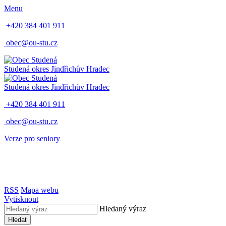
Menu
+420 384 401 911
obec@ou-stu.cz
Studená
okres Jindřichův Hradec
Studená
okres Jindřichův Hradec
+420 384 401 911
obec@ou-stu.cz
Verze pro seniory
RSS
Mapa webu
Vytisknout
Hledaný výraz
Hledat