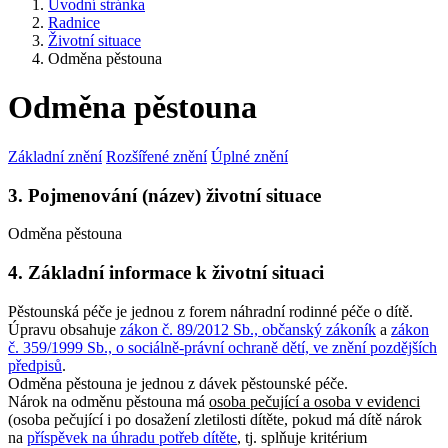
Úvodní stránka
Radnice
Životní situace
Odměna pěstouna
Odměna pěstouna
Základní znění
Rozšířené znění
Úplné znění
3. Pojmenování (název) životní situace
Odměna pěstouna
4. Základní informace k životní situaci
Pěstounská péče je jednou z forem náhradní rodinné péče o dítě.
Úpravu obsahuje
zákon č. 89/2012 Sb., občanský zákoník
a
zákon
č. 359/1999 Sb., o sociálně-právní ochraně dětí, ve znění pozdějších
předpisů
.
Odměna pěstouna je jednou z dávek pěstounské péče.
Nárok na odměnu pěstouna má
osoba pečující a osoba v evidenci
(osoba pečující i po dosažení zletilosti dítěte, pokud má dítě nárok
na
příspěvek na úhradu potřeb dítěte
, tj. splňuje kritérium