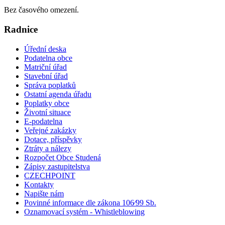
Bez časového omezení.
Radnice
Úřední deska
Podatelna obce
Matriční úřad
Stavební úřad
Správa poplatků
Ostatní agenda úřadu
Poplatky obce
Životní situace
E-podatelna
Veřejné zakázky
Dotace, příspěvky
Ztráty a nálezy
Rozpočet Obce Studená
Zápisy zastupitelstva
CZECHPOINT
Kontakty
Napište nám
Povinné informace dle zákona 106⁄99 Sb.
Oznamovací systém - Whistleblowing