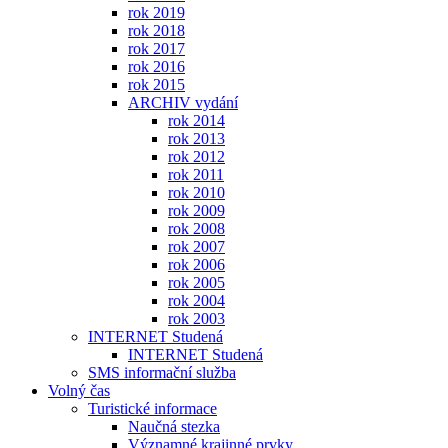
rok 2019
rok 2018
rok 2017
rok 2016
rok 2015
ARCHIV vydání
rok 2014
rok 2013
rok 2012
rok 2011
rok 2010
rok 2009
rok 2008
rok 2007
rok 2006
rok 2005
rok 2004
rok 2003
INTERNET Studená
INTERNET Studená
SMS informační služba
Volný čas
Turistické informace
Naučná stezka
Významné krajinné prvky