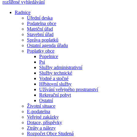
rozšířené vyhledávání
Radnice
Úřední deska
Podatelna obce
Matriční úřad
Stavební úřad
Správa poplatků
Ostatní agenda úřadu
Poplatky obce
Popelnice
Psi
Služby administrativní
Služby technické
Vodné a stočné
Hřbitovní služby
Užívání veřejného prostranství
Rekreační pobyt
Ostatní
Životní situace
E-podatelna
Veřejné zakázky
Dotace, příspěvky
Ztráty a nálezy
Rozpočet Obce Studená