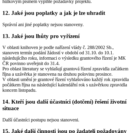
hůlkovým písmem vyplňte požadavky projektu.
12. Jaké jsou poplatky a jak je lze uhradit
Správní ani jiné poplatky nejsou stanoveny.
13. Jaké jsou lhůty pro vyřízení
V oblasti knihoven je podle nařízení vlády č. 288/2002 Sb.,
stanoven termín podání žádostí v období od 31.10. do 10.1.
následujícího roku, informaci o výsledku grantového řízení je MK
ČR povinno uveřejnit do 31.4.
Pro oblast literatury se vyhlašují grantová řízení zpravidla začátkem
října a uzávěrka je stanovena na druhou polovinu prosince.
V oblasti umění je grantové řízení vyhlašováno každý rok zpravidla
počátkem října na následující kalendářní rok s uzávěrkou zpravidla
koncem listopadu.
14. Kteří jsou další účastníci (dotčení) řešení životní
situace
Další účastníci postupu nejsou stanoveni.
15. Jaké další činnosti jsou po žadateli požadovány