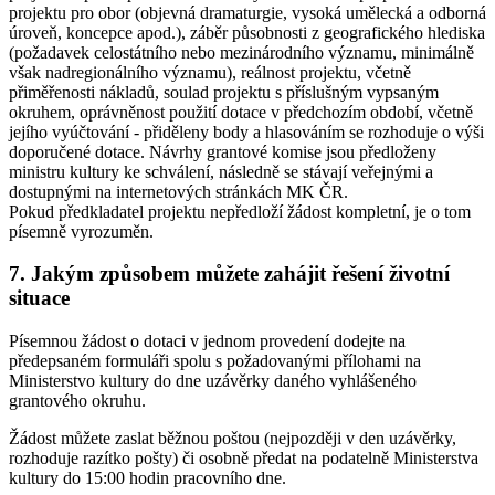
projektu pro obor (objevná dramaturgie, vysoká umělecká a odborná
úroveň, koncepce apod.), záběr působnosti z geografického hlediska
(požadavek celostátního nebo mezinárodního významu, minimálně
však nadregionálního významu), reálnost projektu, včetně
přiměřenosti nákladů, soulad projektu s příslušným vypsaným
okruhem, oprávněnost použití dotace v předchozím období, včetně
jejího vyúčtování - přiděleny body a hlasováním se rozhoduje o výši
doporučené dotace. Návrhy grantové komise jsou předloženy
ministru kultury ke schválení, následně se stávají veřejnými a
dostupnými na internetových stránkách MK ČR.
Pokud předkladatel projektu nepředloží žádost kompletní, je o tom
písemně vyrozuměn.
7. Jakým způsobem můžete zahájit řešení životní
situace
Písemnou žádost o dotaci v jednom provedení dodejte na
předepsaném formuláři spolu s požadovanými přílohami na
Ministerstvo kultury do dne uzávěrky daného vyhlášeného
grantového okruhu.
Žádost můžete zaslat běžnou poštou (nejpozději v den uzávěrky,
rozhoduje razítko pošty) či osobně předat na podatelně Ministerstva
kultury do 15:00 hodin pracovního dne.