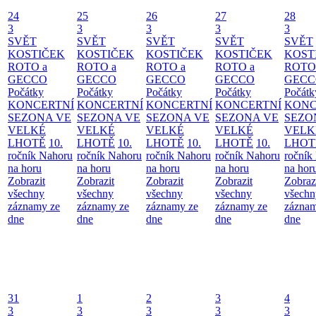
24
25
26
27
28
3
3
3
3
3
SVĚT
SVĚT
SVĚT
SVĚT
SVĚT
KOSTIČEK
KOSTIČEK
KOSTIČEK
KOSTIČEK
KOST
ROTO a
ROTO a
ROTO a
ROTO a
ROTO
GECCO
GECCO
GECCO
GECCO
GECC
Počátky
Počátky
Počátky
Počátky
Počátk
KONCERTNÍ
KONCERTNÍ
KONCERTNÍ
KONCERTNÍ
KONC
SEZONA VE
SEZONA VE
SEZONA VE
SEZONA VE
SEZO
VELKÉ
VELKÉ
VELKÉ
VELKÉ
VELK
LHOTĚ
10.
LHOTĚ
10.
LHOTĚ
10.
LHOTĚ
10.
LHOT
ročník Nahoru
ročník Nahoru
ročník Nahoru
ročník Nahoru
ročník
na horu
na horu
na horu
na horu
na hor
Zobrazit
Zobrazit
Zobrazit
Zobrazit
Zobraz
všechny
všechny
všechny
všechny
všechn
záznamy ze
záznamy ze
záznamy ze
záznamy ze
záznam
dne
dne
dne
dne
dne
31
1
2
3
4
3
3
3
3
3