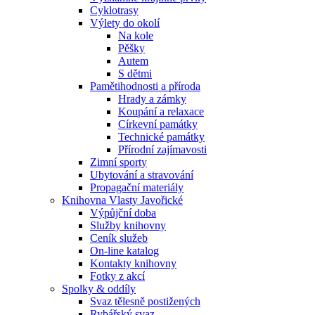
Cyklotrasy
Výlety do okolí
Na kole
Pěšky
Autem
S dětmi
Pamětihodnosti a příroda
Hrady a zámky
Koupání a relaxace
Církevní památky
Technické památky
Přírodní zajímavosti
Zimní sporty
Ubytování a stravování
Propagační materiály
Knihovna Vlasty Javořické
Výpůjční doba
Služby knihovny
Ceník služeb
On-line katalog
Kontakty knihovny
Fotky z akcí
Spolky & oddíly
Svaz tělesně postižených
Rybářský svaz