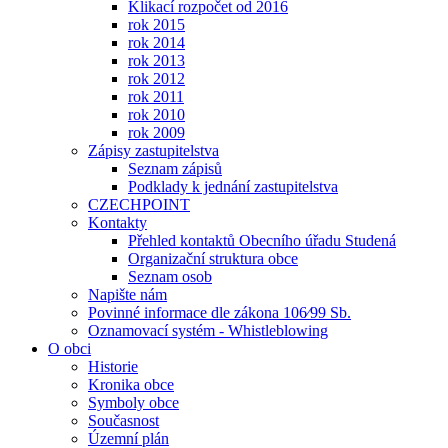
Klikací rozpočet od 2016
rok 2015
rok 2014
rok 2013
rok 2012
rok 2011
rok 2010
rok 2009
Zápisy zastupitelstva
Seznam zápisů
Podklady k jednání zastupitelstva
CZECHPOINT
Kontakty
Přehled kontaktů Obecního úřadu Studená
Organizační struktura obce
Seznam osob
Napište nám
Povinné informace dle zákona 106⁄99 Sb.
Oznamovací systém - Whistleblowing
O obci
Historie
Kronika obce
Symboly obce
Současnost
Územní plán