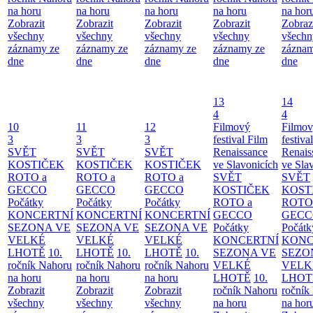
na horu
na horu
na horu
na horu
na hor
Zobrazit
Zobrazit
Zobrazit
Zobrazit
Zobraz
všechny
všechny
všechny
všechny
všechn
záznamy ze
záznamy ze
záznamy ze
záznamy ze
záznam
dne
dne
dne
dne
dne
13
14
4
4
10
11
12
Filmový
Filmo
3
3
3
festival Film
festiva
SVĚT
SVĚT
SVĚT
Renaissance
Renais
KOSTIČEK
KOSTIČEK
KOSTIČEK
ve Slavonicích
ve Sla
ROTO a
ROTO a
ROTO a
SVĚT
SVĚT
GECCO
GECCO
GECCO
KOSTIČEK
KOST
Počátky
Počátky
Počátky
ROTO a
ROTO
KONCERTNÍ
KONCERTNÍ
KONCERTNÍ
GECCO
GECC
SEZONA VE
SEZONA VE
SEZONA VE
Počátky
Počátk
VELKÉ
VELKÉ
VELKÉ
KONCERTNÍ
KONC
LHOTĚ
10.
LHOTĚ
10.
LHOTĚ
10.
SEZONA VE
SEZO
ročník Nahoru
ročník Nahoru
ročník Nahoru
VELKÉ
VELK
na horu
na horu
na horu
LHOTĚ
10.
LHOT
Zobrazit
Zobrazit
Zobrazit
ročník Nahoru
ročník
všechny
všechny
všechny
na horu
na hor