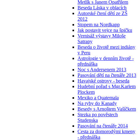
Metlík s Janem Opatřilem
Beseda Láska v oblacích
Autorské čtení dětí ze ZŠ
2012
Stopem na Nordkapp
Jak postavit vejce na špičku
Vernisáž výstavy Miloše
Satrapy
Beseda o životě mezi indiány
v Peru
Astrologie v denním životě -
přednáška
Noc s Andersenem 2013
Pasování dětí na čtenáře 2013
Havajské ostrovy - beseda
Hudební pořad s Mgr.Karlem
Plockem
Mexiko a Quatemala
Na ryby do Kanady
Besedy s Arnoštem Vašíčkem
Stezka po pověstech
Studenska
Pasování na čtenáře 2014
Cesta za domorodými kmeny
- přednáška