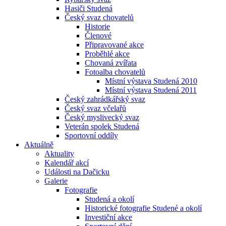
Hasiči Studená
Český svaz chovatelů
Historie
Členové
Připravované akce
Proběhlé akce
Chovaná zvířata
Fotoalba chovatelů
Místní výstava Studená 2010
Místní výstava Studená 2011
Český zahrádkářský svaz
Český svaz včelařů
Český myslivecký svaz
Veterán spolek Studená
Sportovní oddíly
Aktuálně
Aktuality
Kalendář akcí
Události na Dačicku
Galerie
Fotografie
Studená a okolí
Historické fotografie Studené a okolí
Investiční akce