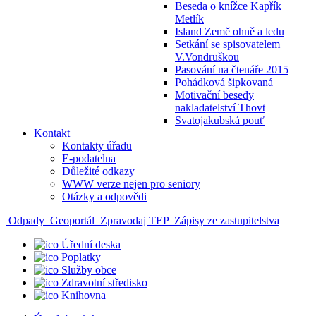
Beseda o knížce Kapřík
Metlík
Island Země ohně a ledu
Setkání se spisovatelem
V.Vondruškou
Pasování na čtenáře 2015
Pohádková šipkovaná
Motivační besedy
nakladatelství Thovt
Svatojakubská pouť
Kontakt
Kontakty úřadu
E-podatelna
Důležité odkazy
WWW verze nejen pro seniory
Otázky a odpovědi
Odpady
Geoportál
Zpravodaj TEP
Zápisy ze zastupitelstva
Úřední deska
Poplatky
Služby obce
Zdravotní středisko
Knihovna