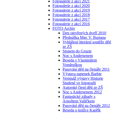
Fotogalerie z akcí 2021
Fotogalerie z akcí 2020
Fotogalerie z akcí 2019
Fotogalerie z akcí 2018
Fotogalerie z akcí 2017
Fotogalerie z akcí 2016
FOTO Archiv
Den otevřených dveří 2010
Přednáška Mgr. V. Buriana
Vyhlášení literární soutěže dětí
ze ZŠ
Stopem do Gruzie
Noc s Andersenem
Beseda s Vlastimilem
Vondruškou
Pasování dětí na čtenáře 2011
Výstava panenek Barbie
Vernisáž výstavy Historie
Studené ve fotografii
Autorské čtení dětí ze ZŠ
Noc s Andersenem 2012
Fantastické záhady s
Arnoštem Vašíčkem
Pasování dětí na čtenáře 2012
Beseda o knížce Kapřík