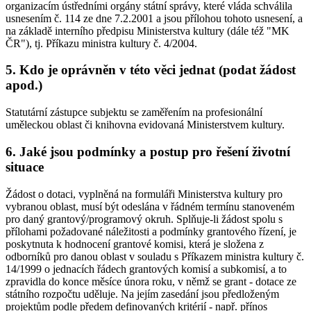
organizacím ústředními orgány státní správy, které vláda schválila
usnesením č. 114 ze dne 7.2.2001 a jsou přílohou tohoto usnesení, a
na základě interního předpisu Ministerstva kultury (dále též "MK
ČR"), tj. Příkazu ministra kultury č. 4/2004.
5. Kdo je oprávněn v této věci jednat (podat žádost
apod.)
Statutární zástupce subjektu se zaměřením na profesionální
uměleckou oblast či knihovna evidovaná Ministerstvem kultury.
6. Jaké jsou podmínky a postup pro řešení životní
situace
Žádost o dotaci, vyplněná na formuláři Ministerstva kultury pro
vybranou oblast, musí být odeslána v řádném termínu stanoveném
pro daný grantový/programový okruh. Splňuje-li žádost spolu s
přílohami požadované náležitosti a podmínky grantového řízení, je
poskytnuta k hodnocení grantové komisi, která je složena z
odborníků pro danou oblast v souladu s Příkazem ministra kultury č.
14/1999 o jednacích řádech grantových komisí a subkomisí, a to
zpravidla do konce měsíce února roku, v němž se grant - dotace ze
státního rozpočtu uděluje. Na jejím zasedání jsou předloženým
projektům podle předem definovaných kritérií - např. přínos