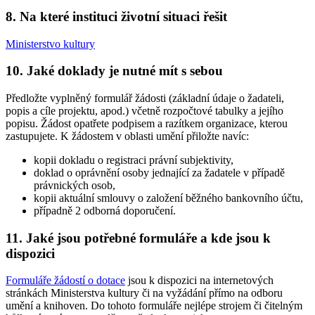
8. Na které instituci životní situaci řešit
Ministerstvo kultury
10. Jaké doklady je nutné mít s sebou
Předložte vyplněný formulář žádosti (základní údaje o žadateli,
popis a cíle projektu, apod.) včetně rozpočtové tabulky a jejího
popisu. Žádost opatřete podpisem a razítkem organizace, kterou
zastupujete. K žádostem v oblasti umění přiložte navíc:
kopii dokladu o registraci právní subjektivity,
doklad o oprávnění osoby jednající za žadatele v případě
právnických osob,
kopii aktuální smlouvy o založení běžného bankovního účtu,
případně 2 odborná doporučení.
11. Jaké jsou potřebné formuláře a kde jsou k
dispozici
Formuláře žádostí o dotace
jsou k dispozici na internetových
stránkách Ministerstva kultury či na vyžádání přímo na odboru
umění a knihoven. Do tohoto formuláře nejlépe strojem či čitelným