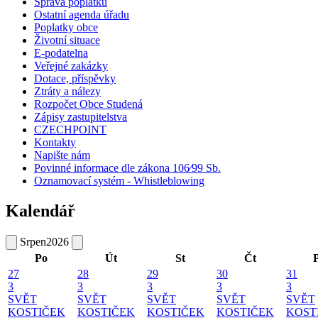
Správa poplatků
Ostatní agenda úřadu
Poplatky obce
Životní situace
E-podatelna
Veřejné zakázky
Dotace, příspěvky
Ztráty a nálezy
Rozpočet Obce Studená
Zápisy zastupitelstva
CZECHPOINT
Kontakty
Napište nám
Povinné informace dle zákona 106⁄99 Sb.
Oznamovací systém - Whistleblowing
Kalendář
Srpen
2026
Po
Út
St
Čt
27
28
29
30
31
3
3
3
3
3
SVĚT
SVĚT
SVĚT
SVĚT
SVĚT
KOSTIČEK
KOSTIČEK
KOSTIČEK
KOSTIČEK
KOST