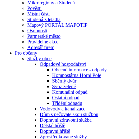
Mikroregiony a Studená
Pověsti
Místní části
Studená z letadla
Mapový PORTÁL MAPOTIP
Osobnosti
Partnerské město
Pravidelné akce
Adresář firem
Pro občany
Služby obce
Odpadové hospodářství
Obecné informace - odpady
Kompostárna Horní Pole
Sběrný dvůr
Svoz zeleně
Komunální odpad
Ostatní odpad
Třídění odpadu
Vodovody a kanalizace
Dům s pečovatelskou službou
Dopravní zdravotní služba
Dětské hřiště
Dopravní hřiště
Zprostředkované služby