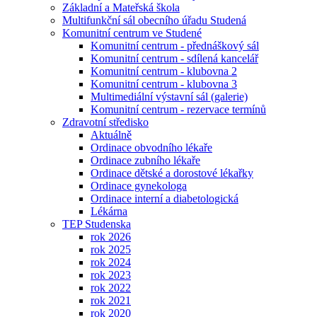
Základní a Mateřská škola
Multifunkční sál obecního úřadu Studená
Komunitní centrum ve Studené
Komunitní centrum - přednáškový sál
Komunitní centrum - sdílená kancelář
Komunitní centrum - klubovna 2
Komunitní centrum - klubovna 3
Multimediální výstavní sál (galerie)
Komunitní centrum - rezervace termínů
Zdravotní středisko
Aktuálně
Ordinace obvodního lékaře
Ordinace zubního lékaře
Ordinace dětské a dorostové lékařky
Ordinace gynekologa
Ordinace interní a diabetologická
Lékárna
TEP Studenska
rok 2026
rok 2025
rok 2024
rok 2023
rok 2022
rok 2021
rok 2020