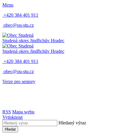
Menu
+420 384 401 911
obec@ou-stu.cz
Studená
okres Jindřichův Hradec
Studená
okres Jindřichův Hradec
+420 384 401 911
obec@ou-stu.cz
Verze pro seniory
RSS
Mapa webu
Vytisknout
Hledaný výraz
Hledat