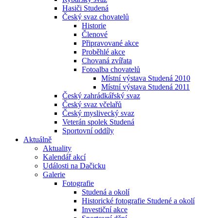
Hasiči Studená
Český svaz chovatelů
Historie
Členové
Připravované akce
Proběhlé akce
Chovaná zvířata
Fotoalba chovatelů
Místní výstava Studená 2010
Místní výstava Studená 2011
Český zahrádkářský svaz
Český svaz včelařů
Český myslivecký svaz
Veterán spolek Studená
Sportovní oddíly
Aktuálně
Aktuality
Kalendář akcí
Události na Dačicku
Galerie
Fotografie
Studená a okolí
Historické fotografie Studené a okolí
Investiční akce