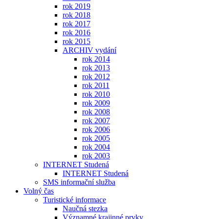
rok 2019
rok 2018
rok 2017
rok 2016
rok 2015
ARCHIV vydání
rok 2014
rok 2013
rok 2012
rok 2011
rok 2010
rok 2009
rok 2008
rok 2007
rok 2006
rok 2005
rok 2004
rok 2003
INTERNET Studená
INTERNET Studená
SMS informační služba
Volný čas
Turistické informace
Naučná stezka
Významné krajinné prvky