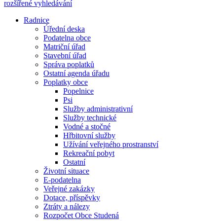
rozšířené vyhledávání
Radnice
Úřední deska
Podatelna obce
Matriční úřad
Stavební úřad
Správa poplatků
Ostatní agenda úřadu
Poplatky obce
Popelnice
Psi
Služby administrativní
Služby technické
Vodné a stočné
Hřbitovní služby
Užívání veřejného prostranství
Rekreační pobyt
Ostatní
Životní situace
E-podatelna
Veřejné zakázky
Dotace, příspěvky
Ztráty a nálezy
Rozpočet Obce Studená