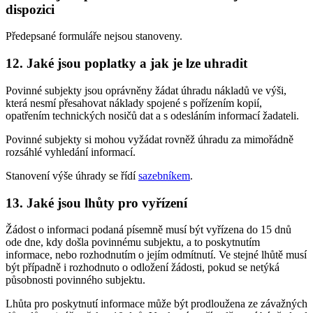
dispozici
Předepsané formuláře nejsou stanoveny.
12. Jaké jsou poplatky a jak je lze uhradit
Povinné subjekty jsou oprávněny žádat úhradu nákladů ve výši,
která nesmí přesahovat náklady spojené s pořízením kopií,
opatřením technických nosičů dat a s odesláním informací žadateli.
Povinné subjekty si mohou vyžádat rovněž úhradu za mimořádně
rozsáhlé vyhledání informací.
Stanovení výše úhrady se řídí
sazebníkem
.
13. Jaké jsou lhůty pro vyřízení
Žádost o informaci podaná písemně musí být vyřízena do 15 dnů
ode dne, kdy došla povinnému subjektu, a to poskytnutím
informace, nebo rozhodnutím o jejím odmítnutí. Ve stejné lhůtě musí
být případně i rozhodnuto o odložení žádosti, pokud se netýká
působnosti povinného subjektu.
Lhůta pro poskytnutí informace může být prodloužena ze závažných