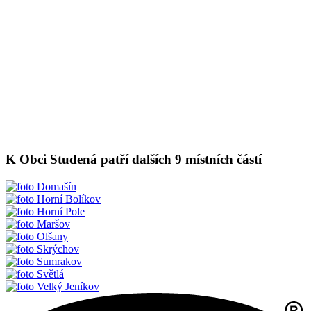
K Obci Studená patří dalších 9 místních částí
Domašín
Horní Bolíkov
Horní Pole
Maršov
Olšany
Skrýchov
Sumrakov
Světlá
Velký Jeníkov