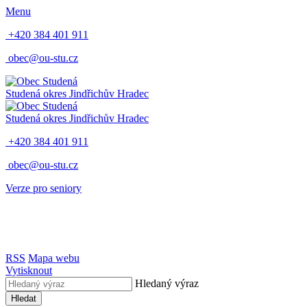
Menu
+420 384 401 911
obec@ou-stu.cz
Studená
okres Jindřichův Hradec
Studená
okres Jindřichův Hradec
+420 384 401 911
obec@ou-stu.cz
Verze pro seniory
RSS
Mapa webu
Vytisknout
Hledaný výraz
Hledat