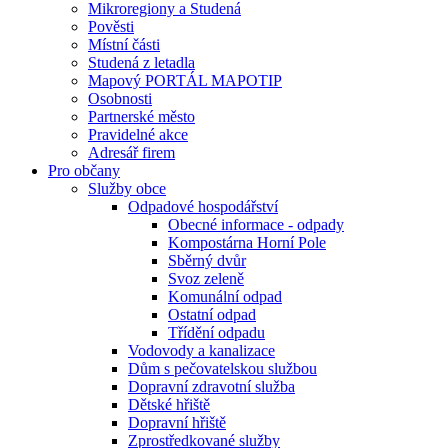
Mikroregiony a Studená
Pověsti
Místní části
Studená z letadla
Mapový PORTÁL MAPOTIP
Osobnosti
Partnerské město
Pravidelné akce
Adresář firem
Pro občany
Služby obce
Odpadové hospodářství
Obecné informace - odpady
Kompostárna Horní Pole
Sběrný dvůr
Svoz zeleně
Komunální odpad
Ostatní odpad
Třídění odpadu
Vodovody a kanalizace
Dům s pečovatelskou službou
Dopravní zdravotní služba
Dětské hřiště
Dopravní hřiště
Zprostředkované služby