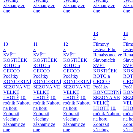
všechny
všechny
všechny
všechny
všec
záznamy ze
záznamy ze
záznamy ze
záznamy ze
zázn
dne
dne
dne
dne
dne
13
14
4
4
10
11
12
Filmový
Film
3
3
3
festival Film
festi
SVĚT
SVĚT
SVĚT
Renaissance ve
Rena
KOSTIČEK
KOSTIČEK
KOSTIČEK
Slavonicích
Slav
ROTO a
ROTO a
ROTO a
SVĚT
SVĚ
GECCO
GECCO
GECCO
KOSTIČEK
KOS
Počátky
Počátky
Počátky
ROTO a
ROT
KONCERTNÍ
KONCERTNÍ
KONCERTNÍ
GECCO
GE
SEZONA VE
SEZONA VE
SEZONA VE
Počátky
Počá
VELKÉ
VELKÉ
VELKÉ
KONCERTNÍ
KON
LHOTĚ
10.
LHOTĚ
10.
LHOTĚ
10.
SEZONA VE
SEZ
ročník Nahoru
ročník Nahoru
ročník Nahoru
VELKÉ
VEL
na horu
na horu
na horu
LHOTĚ
10.
LHO
Zobrazit
Zobrazit
Zobrazit
ročník Nahoru
ročn
všechny
všechny
všechny
na horu
na h
záznamy ze
záznamy ze
záznamy ze
Zobrazit
Zobr
dne
dne
dne
všechny
všec