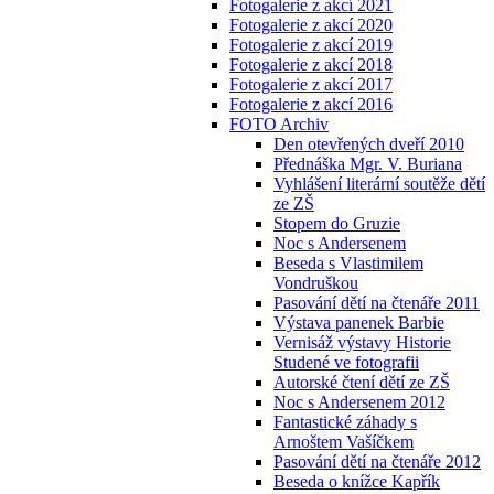
Fotogalerie z akcí 2021
Fotogalerie z akcí 2020
Fotogalerie z akcí 2019
Fotogalerie z akcí 2018
Fotogalerie z akcí 2017
Fotogalerie z akcí 2016
FOTO Archiv
Den otevřených dveří 2010
Přednáška Mgr. V. Buriana
Vyhlášení literární soutěže dětí
ze ZŠ
Stopem do Gruzie
Noc s Andersenem
Beseda s Vlastimilem
Vondruškou
Pasování dětí na čtenáře 2011
Výstava panenek Barbie
Vernisáž výstavy Historie
Studené ve fotografii
Autorské čtení dětí ze ZŠ
Noc s Andersenem 2012
Fantastické záhady s
Arnoštem Vašíčkem
Pasování dětí na čtenáře 2012
Beseda o knížce Kapřík