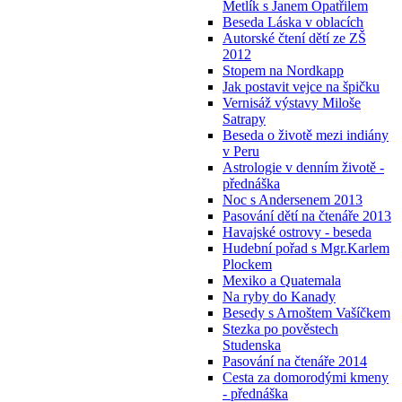
Metlík s Janem Opatřilem
Beseda Láska v oblacích
Autorské čtení dětí ze ZŠ
2012
Stopem na Nordkapp
Jak postavit vejce na špičku
Vernisáž výstavy Miloše
Satrapy
Beseda o životě mezi indiány
v Peru
Astrologie v denním životě -
přednáška
Noc s Andersenem 2013
Pasování dětí na čtenáře 2013
Havajské ostrovy - beseda
Hudební pořad s Mgr.Karlem
Plockem
Mexiko a Quatemala
Na ryby do Kanady
Besedy s Arnoštem Vašíčkem
Stezka po pověstech
Studenska
Pasování na čtenáře 2014
Cesta za domorodými kmeny
- přednáška