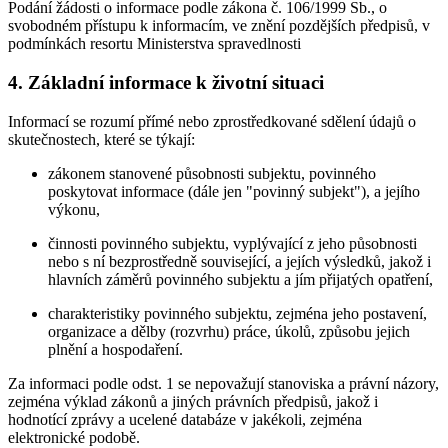
Podání žádosti o informace podle zákona č. 106/1999 Sb., o
svobodném přístupu k informacím, ve znění pozdějších předpisů, v
podmínkách resortu Ministerstva spravedlnosti
4. Základní informace k životní situaci
Informací se rozumí přímé nebo zprostředkované sdělení údajů o
skutečnostech, které se týkají:
zákonem stanovené působnosti subjektu, povinného
poskytovat informace (dále jen "povinný subjekt"), a jejího
výkonu,
činnosti povinného subjektu, vyplývající z jeho působnosti
nebo s ní bezprostředně související, a jejích výsledků, jakož i
hlavních záměrů povinného subjektu a jím přijatých opatření,
charakteristiky povinného subjektu, zejména jeho postavení,
organizace a dělby (rozvrhu) práce, úkolů, způsobu jejich
plnění a hospodaření.
Za informaci podle odst. 1 se nepovažují stanoviska a právní názory,
zejména výklad zákonů a jiných právních předpisů, jakož i
hodnotící zprávy a ucelené databáze v jakékoli, zejména
elektronické podobě.