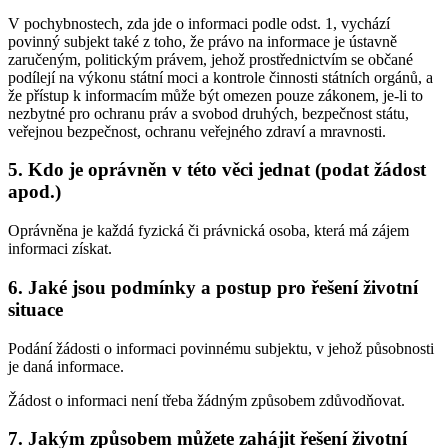
V pochybnostech, zda jde o informaci podle odst. 1, vychází
povinný subjekt také z toho, že právo na informace je ústavně
zaručeným, politickým právem, jehož prostřednictvím se občané
podílejí na výkonu státní moci a kontrole činnosti státních orgánů, a
že přístup k informacím může být omezen pouze zákonem, je-li to
nezbytné pro ochranu práv a svobod druhých, bezpečnost státu,
veřejnou bezpečnost, ochranu veřejného zdraví a mravnosti.
5. Kdo je oprávněn v této věci jednat (podat žádost
apod.)
Oprávněna je každá fyzická či právnická osoba, která má zájem
informaci získat.
6. Jaké jsou podmínky a postup pro řešení životní
situace
Podání žádosti o informaci povinnému subjektu, v jehož působnosti
je daná informace.
Žádost o informaci není třeba žádným způsobem zdůvodňovat.
7. Jakým způsobem můžete zahájit řešení životní