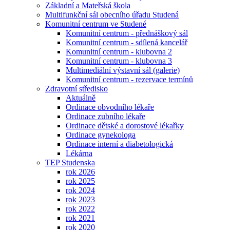
Základní a Mateřská škola
Multifunkční sál obecního úřadu Studená
Komunitní centrum ve Studené
Komunitní centrum - přednáškový sál
Komunitní centrum - sdílená kancelář
Komunitní centrum - klubovna 2
Komunitní centrum - klubovna 3
Multimediální výstavní sál (galerie)
Komunitní centrum - rezervace termínů
Zdravotní středisko
Aktuálně
Ordinace obvodního lékaře
Ordinace zubního lékaře
Ordinace dětské a dorostové lékařky
Ordinace gynekologa
Ordinace interní a diabetologická
Lékárna
TEP Studenska
rok 2026
rok 2025
rok 2024
rok 2023
rok 2022
rok 2021
rok 2020