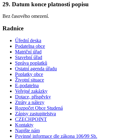
29. Datum konce platnosti popisu
Bez časového omezení.
Radnice
Úřední deska
Podatelna obce
Matriční úřad
Stavební úřad
Správa poplatků
Ostatní agenda úřadu
Poplatky obce
Životní situace
E-podatelna
Veřejné zakázky
Dotace, příspěvky
Ztráty a nálezy
Rozpočet Obce Studená
Zápisy zastupitelstva
CZECHPOINT
Kontakty
Napište nám
Povinné informace dle zákona 106⁄99 Sb.