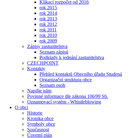
Klikací rozpočet od 2016
rok 2015
rok 2014
rok 2013
rok 2012
rok 2011
rok 2010
rok 2009
Zápisy zastupitelstva
Seznam zápisů
Podklady k jednání zastupitelstva
CZECHPOINT
Kontakty
Přehled kontaktů Obecního úřadu Studená
Organizační struktura obce
Seznam osob
Napište nám
Povinné informace dle zákona 106⁄99 Sb.
Oznamovací systém - Whistleblowing
O obci
Historie
Kronika obce
Symboly obce
Současnost
Územní plán