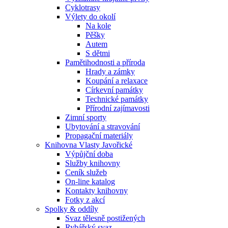
Cyklotrasy
Výlety do okolí
Na kole
Pěšky
Autem
S dětmi
Pamětihodnosti a příroda
Hrady a zámky
Koupání a relaxace
Církevní památky
Technické památky
Přírodní zajímavosti
Zimní sporty
Ubytování a stravování
Propagační materiály
Knihovna Vlasty Javořické
Výpůjční doba
Služby knihovny
Ceník služeb
On-line katalog
Kontakty knihovny
Fotky z akcí
Spolky & oddíly
Svaz tělesně postižených
Rybářský svaz