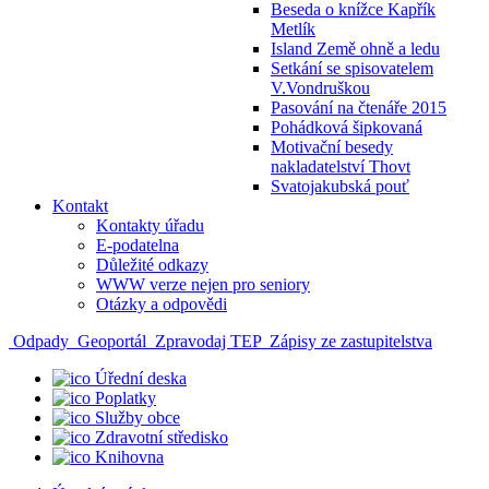
Beseda o knížce Kapřík
Metlík
Island Země ohně a ledu
Setkání se spisovatelem
V.Vondruškou
Pasování na čtenáře 2015
Pohádková šipkovaná
Motivační besedy
nakladatelství Thovt
Svatojakubská pouť
Kontakt
Kontakty úřadu
E-podatelna
Důležité odkazy
WWW verze nejen pro seniory
Otázky a odpovědi
Odpady
Geoportál
Zpravodaj TEP
Zápisy ze zastupitelstva
Úřední deska
Poplatky
Služby obce
Zdravotní středisko
Knihovna