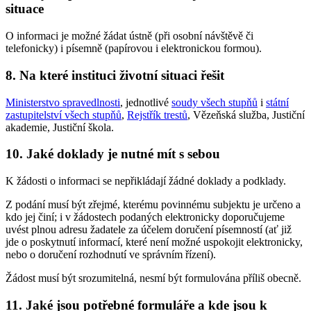
situace
O informaci je možné žádat ústně (při osobní návštěvě či
telefonicky) i písemně (papírovou i elektronickou formou).
8. Na které instituci životní situaci řešit
Ministerstvo spravedlnosti
, jednotlivé
soudy všech stupňů
i
státní
zastupitelství všech stupňů
,
Rejstřík trestů
, Vězeňská služba, Justiční
akademie, Justiční škola.
10. Jaké doklady je nutné mít s sebou
K žádosti o informaci se nepřikládají žádné doklady a podklady.
Z podání musí být zřejmé, kterému povinnému subjektu je určeno a
kdo jej činí; i v žádostech podaných elektronicky doporučujeme
uvést plnou adresu žadatele za účelem doručení písemností (ať již
jde o poskytnutí informací, které není možné uspokojit elektronicky,
nebo o doručení rozhodnutí ve správním řízení).
Žádost musí být srozumitelná, nesmí být formulována příliš obecně.
11. Jaké jsou potřebné formuláře a kde jsou k