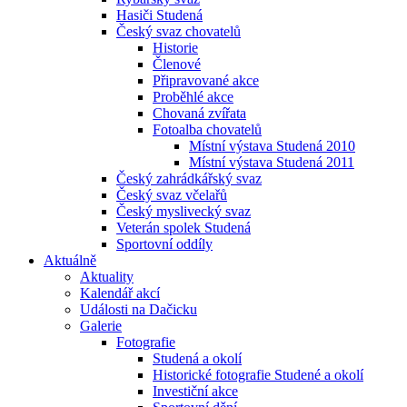
Hasiči Studená
Český svaz chovatelů
Historie
Členové
Připravované akce
Proběhlé akce
Chovaná zvířata
Fotoalba chovatelů
Místní výstava Studená 2010
Místní výstava Studená 2011
Český zahrádkářský svaz
Český svaz včelařů
Český myslivecký svaz
Veterán spolek Studená
Sportovní oddíly
Aktuálně
Aktuality
Kalendář akcí
Události na Dačicku
Galerie
Fotografie
Studená a okolí
Historické fotografie Studené a okolí
Investiční akce