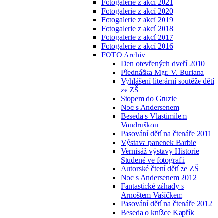
Fotogalerie z akcí 2021
Fotogalerie z akcí 2020
Fotogalerie z akcí 2019
Fotogalerie z akcí 2018
Fotogalerie z akcí 2017
Fotogalerie z akcí 2016
FOTO Archiv
Den otevřených dveří 2010
Přednáška Mgr. V. Buriana
Vyhlášení literární soutěže dětí
ze ZŠ
Stopem do Gruzie
Noc s Andersenem
Beseda s Vlastimilem
Vondruškou
Pasování dětí na čtenáře 2011
Výstava panenek Barbie
Vernisáž výstavy Historie
Studené ve fotografii
Autorské čtení dětí ze ZŠ
Noc s Andersenem 2012
Fantastické záhady s
Arnoštem Vašíčkem
Pasování dětí na čtenáře 2012
Beseda o knížce Kapřík