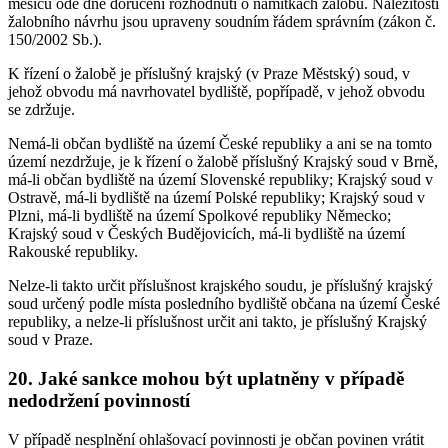
měsíců ode dne doručení rozhodnutí o námitkách žalobu. Náležitosti
žalobního návrhu jsou upraveny soudním řádem správním (zákon č.
150/2002 Sb.).
K řízení o žalobě je příslušný krajský (v Praze Městský) soud, v
jehož obvodu má navrhovatel bydliště, popřípadě, v jehož obvodu
se zdržuje.
Nemá-li občan bydliště na území České republiky a ani se na tomto
území nezdržuje, je k řízení o žalobě příslušný Krajský soud v Brně,
má-li občan bydliště na území Slovenské republiky; Krajský soud v
Ostravě, má-li bydliště na území Polské republiky; Krajský soud v
Plzni, má-li bydliště na území Spolkové republiky Německo;
Krajský soud v Českých Budějovicích, má-li bydliště na území
Rakouské republiky.
Nelze-li takto určit příslušnost krajského soudu, je příslušný krajský
soud určený podle místa posledního bydliště občana na území České
republiky, a nelze-li příslušnost určit ani takto, je příslušný Krajský
soud v Praze.
20. Jaké sankce mohou být uplatněny v případě
nedodržení povinností
V případě nesplnění ohlašovací povinnosti je občan povinen vrátit