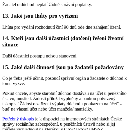
Žadatel o důchod neplatí žádné správní poplatky.
13. Jaké jsou lhůty pro vyřízení
Lhůta pro vydání rozhodnutí činí 90 dnů ode dne zahájení řízení.
14. Kteří jsou další účastníci (dotčení) řešení životní
situace
Další účastníci postupu nejsou stanoveni.
15. Jaké další činnosti jsou po žadateli požadovány
Co je třeba ještě učinit, posoudí správní orgán a žadatele o důchod k
tomu vyzve.
Pokud chcete, abyste starobní důchod dostávali na účet u peněžního
ústavu, musíte k žádosti přiložit vyplněný a bankou potvrzený
tiskopis "Žádost o zařízení výplaty důchodu poukazem na účet" -
buď na vlastní účet nebo účet manžela/ manželky.
Potřebný tiskopis
je k dispozici na internetových stránkách České
správy sociálního zabezpečení, u peněžních ústavů nebo si jej
můžete vyzvednout na kterékoliv OSSZ/ PSSZ/ MSSZ.