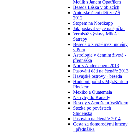
Metlík s Janem Opatřilem
Beseda Láska v oblacích
Autorské čtení dětí ze ZŠ
2012
Stopem na Nordkapp
Jak postavit vejce na špičku
Vernisáž výstavy Miloše
Satrapy
Beseda o životě mezi indiány
v Peru
Astrologie v denním životě -
přednáška
Noc s Andersenem 2013
Pasování dětí na čtenáře 2013
Havajské ostrovy - beseda
Hudební pořad s Mgr.Karlem
Plockem
Mexiko a Quatemala
Na ryby do Kanady
Besedy s Arnoštem Vašíčkem
Stezka po pověstech
Studenska
Pasování na čtenáře 2014
Cesta za domorodými kmeny
- přednáška