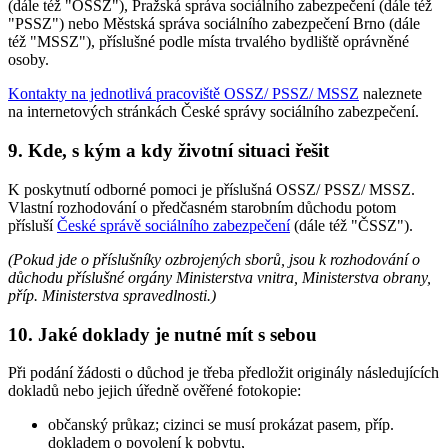
(dále též "OSSZ"), Pražská správa sociálního zabezpečení (dále též
"PSSZ") nebo Městská správa sociálního zabezpečení Brno (dále
též "MSSZ"), příslušné podle místa trvalého bydliště oprávněné
osoby.
Kontakty na jednotlivá pracoviště OSSZ/ PSSZ/ MSSZ
naleznete
na internetových stránkách České správy sociálního zabezpečení.
9. Kde, s kým a kdy životní situaci řešit
K poskytnutí odborné pomoci je příslušná OSSZ/ PSSZ/ MSSZ.
Vlastní rozhodování o předčasném starobním důchodu potom
přísluší
České správě sociálního zabezpečení
(dále též "ČSSZ").
(Pokud jde o příslušníky ozbrojených sborů, jsou k rozhodování o
důchodu příslušné orgány Ministerstva vnitra, Ministerstva obrany,
příp. Ministerstva spravedlnosti.)
10. Jaké doklady je nutné mít s sebou
Při podání žádosti o důchod je třeba předložit originály následujících
dokladů nebo jejich úředně ověřené fotokopie:
občanský průkaz; cizinci se musí prokázat pasem, příp.
dokladem o povolení k pobytu,