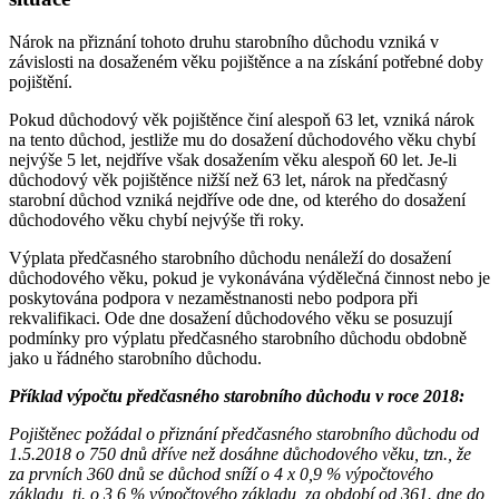
Nárok na přiznání tohoto druhu starobního důchodu vzniká v
závislosti na dosaženém věku pojištěnce a na získání potřebné doby
pojištění.
Pokud důchodový věk pojištěnce činí alespoň 63 let, vzniká nárok
na tento důchod, jestliže mu do dosažení důchodového věku chybí
nejvýše 5 let, nejdříve však dosažením věku alespoň 60 let. Je-li
důchodový věk pojištěnce nižší než 63 let, nárok na předčasný
starobní důchod vzniká nejdříve ode dne, od kterého do dosažení
důchodového věku chybí nejvýše tři roky.
Výplata předčasného starobního důchodu nenáleží do dosažení
důchodového věku, pokud je vykonávána výdělečná činnost nebo je
poskytována podpora v nezaměstnanosti nebo podpora při
rekvalifikaci. Ode dne dosažení důchodového věku se posuzují
podmínky pro výplatu předčasného starobního důchodu obdobně
jako u řádného starobního důchodu.
Příklad výpočtu předčasného starobního důchodu v roce 2018:
Pojištěnec požádal o přiznání předčasného starobního důchodu od
1.5.2018 o 750 dnů dříve než dosáhne důchodového věku, tzn., že
za prvních 360 dnů se důchod sníží o 4 x 0,9 % výpočtového
základu, tj. o 3,6 % výpočtového základu, za období od 361. dne do