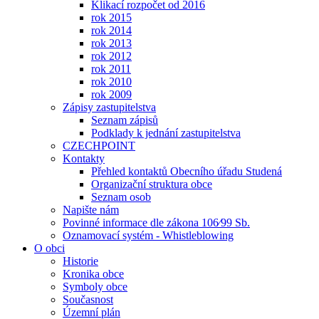
Klikací rozpočet od 2016
rok 2015
rok 2014
rok 2013
rok 2012
rok 2011
rok 2010
rok 2009
Zápisy zastupitelstva
Seznam zápisů
Podklady k jednání zastupitelstva
CZECHPOINT
Kontakty
Přehled kontaktů Obecního úřadu Studená
Organizační struktura obce
Seznam osob
Napište nám
Povinné informace dle zákona 106⁄99 Sb.
Oznamovací systém - Whistleblowing
O obci
Historie
Kronika obce
Symboly obce
Současnost
Územní plán