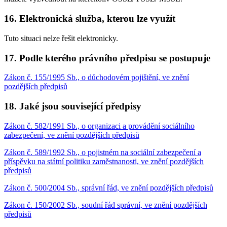
16. Elektronická služba, kterou lze využít
Tuto situaci nelze řešit elektronicky.
17. Podle kterého právního předpisu se postupuje
Zákon č. 155/1995 Sb., o důchodovém pojištění, ve znění
pozdějších předpisů
18. Jaké jsou související předpisy
Zákon č. 582/1991 Sb., o organizaci a provádění sociálního
zabezpečení, ve znění pozdějších předpisů
Zákon č. 589/1992 Sb., o pojistném na sociální zabezpečení a
příspěvku na státní politiku zaměstnanosti, ve znění pozdějších
předpisů
Zákon č. 500/2004 Sb., správní řád, ve znění pozdějších předpisů
Zákon č. 150/2002 Sb., soudní řád správní, ve znění pozdějších
předpisů