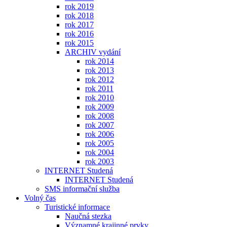
rok 2019
rok 2018
rok 2017
rok 2016
rok 2015
ARCHIV vydání
rok 2014
rok 2013
rok 2012
rok 2011
rok 2010
rok 2009
rok 2008
rok 2007
rok 2006
rok 2005
rok 2004
rok 2003
INTERNET Studená
INTERNET Studená
SMS informační služba
Volný čas
Turistické informace
Naučná stezka
Významné krajinné prvky