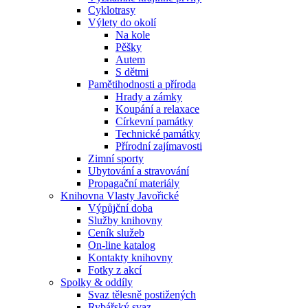
Cyklotrasy
Výlety do okolí
Na kole
Pěšky
Autem
S dětmi
Pamětihodnosti a příroda
Hrady a zámky
Koupání a relaxace
Církevní památky
Technické památky
Přírodní zajímavosti
Zimní sporty
Ubytování a stravování
Propagační materiály
Knihovna Vlasty Javořické
Výpůjční doba
Služby knihovny
Ceník služeb
On-line katalog
Kontakty knihovny
Fotky z akcí
Spolky & oddíly
Svaz tělesně postižených
Rybářský svaz