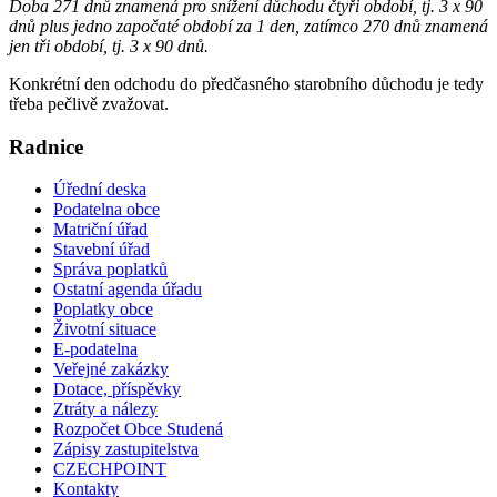
Doba 271 dnů znamená pro snížení důchodu čtyři období, tj. 3 x 90
dnů plus jedno započaté období za 1 den, zatímco 270 dnů znamená
jen tři období, tj. 3 x 90 dnů.
Konkrétní den odchodu do předčasného starobního důchodu je tedy
třeba pečlivě zvažovat.
Radnice
Úřední deska
Podatelna obce
Matriční úřad
Stavební úřad
Správa poplatků
Ostatní agenda úřadu
Poplatky obce
Životní situace
E-podatelna
Veřejné zakázky
Dotace, příspěvky
Ztráty a nálezy
Rozpočet Obce Studená
Zápisy zastupitelstva
CZECHPOINT
Kontakty