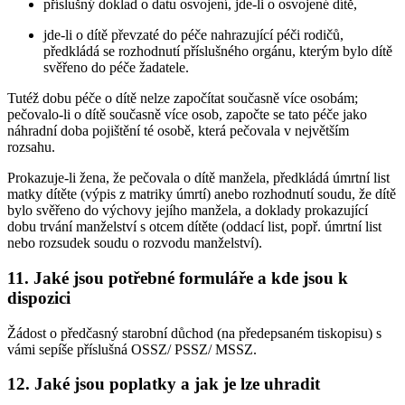
příslušný doklad o datu osvojení, jde-li o osvojené dítě,
jde-li o dítě převzaté do péče nahrazující péči rodičů,
předkládá se rozhodnutí příslušného orgánu, kterým bylo dítě
svěřeno do péče žadatele.
Tutéž dobu péče o dítě nelze započítat současně více osobám;
pečovalo-li o dítě současně více osob, započte se tato péče jako
náhradní doba pojištění té osobě, která pečovala v největším
rozsahu.
Prokazuje-li žena, že pečovala o dítě manžela, předkládá úmrtní list
matky dítěte (výpis z matriky úmrtí) anebo rozhodnutí soudu, že dítě
bylo svěřeno do výchovy jejího manžela, a doklady prokazující
dobu trvání manželství s otcem dítěte (oddací list, popř. úmrtní list
nebo rozsudek soudu o rozvodu manželství).
11. Jaké jsou potřebné formuláře a kde jsou k
dispozici
Žádost o předčasný starobní důchod (na předepsaném tiskopisu) s
vámi sepíše příslušná OSSZ/ PSSZ/ MSSZ.
12. Jaké jsou poplatky a jak je lze uhradit