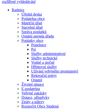
rozšířené vyhledávání
Radnice
Úřední deska
Podatelna obce
Matriční úřad
Stavební úřad
Správa poplatků
Ostatní agenda úřadu
Poplatky obce
Popelnice
Psi
Služby administrativní
Služby technické
Vodné a stočné
Hřbitovní služby
Užívání veřejného prostranství
Rekreační pobyt
Ostatní
Životní situace
E-podatelna
Veřejné zakázky
Dotace, příspěvky
Ztráty a nálezy
Rozpočet Obce Studená