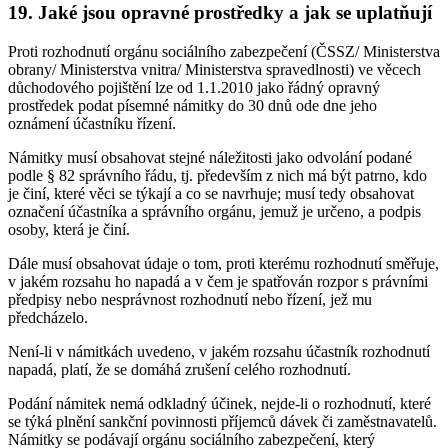
19. Jaké jsou opravné prostředky a jak se uplatňují
Proti rozhodnutí orgánu sociálního zabezpečení (ČSSZ/ Ministerstva
obrany/ Ministerstva vnitra/ Ministerstva spravedlnosti) ve věcech
důchodového pojištění lze od 1.1.2010 jako řádný opravný
prostředek podat písemné námitky do 30 dnů ode dne jeho
oznámení účastníku řízení.
Námitky musí obsahovat stejné náležitosti jako odvolání podané
podle § 82 správního řádu, tj. především z nich má být patrno, kdo
je činí, které věci se týkají a co se navrhuje; musí tedy obsahovat
označení účastníka a správního orgánu, jemuž je určeno, a podpis
osoby, která je činí.
Dále musí obsahovat údaje o tom, proti kterému rozhodnutí směřuje,
v jakém rozsahu ho napadá a v čem je spatřován rozpor s právními
předpisy nebo nesprávnost rozhodnutí nebo řízení, jež mu
předcházelo.
Není-li v námitkách uvedeno, v jakém rozsahu účastník rozhodnutí
napadá, platí, že se domáhá zrušení celého rozhodnutí.
Podání námitek nemá odkladný účinek, nejde-li o rozhodnutí, které
se týká plnění sankční povinnosti příjemců dávek či zaměstnavatelů.
Námitky se podávají orgánu sociálního zabezpečení, který