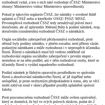
rozhodnutí vydal, a ten o nich také rozhoduje (ČSSZ/ Ministerstvo
obrany/ Ministerstvo vnitra/ Ministerstvo spravedlnosti).
Pokud je takovým orgánem ČSSZ, lze námitky v uvedené lhůtě
uplatnit u ČSSZ nebo u kterékoliv OSSZ/ PSSZ/ MSSZ.
Prvostupňová rozhodnutí ČSSZ tedy nenabývají právní moci
doručením, ale až uplynutím 30denní lhůty k podání námitek, resp.
doručením (oznámením) rozhodnutí ČSSZ o námitkách.
Orgán sociálního zabezpečení přezkoumává rozhodnutí, proti
němuž byly podány námitky, v plném rozsahu; není přitom vázán
podanými námitkami a může rozhodnout i v neprospěch účastníka
řízení. Řízení o námitkách musí být vedeno odděleně od
rozhodování orgánu sociálního zabezpečení v prvním stupni -
nemohou se na něm podílet, ani v něm rozhodovat osoby, které se
účastnily řízení o vydání napadeného rozhodnutí.
Podání námitek je řádným opravným prostředkem ve správním
řízení a absolvování námitkového řízení, ať již úspěšné nebo
neúspěšné, je proto nezbytným předpokladem k tomu, aby se věcí
mohl zabývat soud v rámci případné později uplatněné správní
žaloby.
Proti pravomocnému rozhodnutí ČSSZ může ovšem oprávněný,
který se domnívá, že byl ve svých právech zkrácen, podat do 2