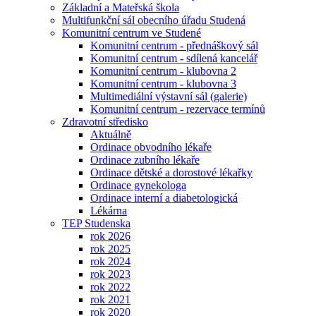
Základní a Mateřská škola
Multifunkční sál obecního úřadu Studená
Komunitní centrum ve Studené
Komunitní centrum - přednáškový sál
Komunitní centrum - sdílená kancelář
Komunitní centrum - klubovna 2
Komunitní centrum - klubovna 3
Multimediální výstavní sál (galerie)
Komunitní centrum - rezervace termínů
Zdravotní středisko
Aktuálně
Ordinace obvodního lékaře
Ordinace zubního lékaře
Ordinace dětské a dorostové lékařky
Ordinace gynekologa
Ordinace interní a diabetologická
Lékárna
TEP Studenska
rok 2026
rok 2025
rok 2024
rok 2023
rok 2022
rok 2021
rok 2020