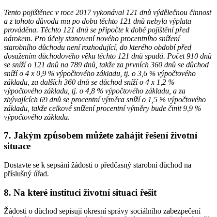
Tento pojištěnec v roce 2017 vykonával 121 dnů výdělečnou činnost
a z tohoto důvodu mu po dobu těchto 121 dnů nebyla výplata
prováděna. Těchto 121 dnů se připočte k době pojištění před
nárokem. Pro účely stanovení nového procentního snížení
starobního důchodu není rozhodující, do kterého období před
dosažením důchodového věku těchto 121 dnů spadá. Počet 910 dnů
se sníží o 121 dnů na 789 dnů, takže za prvních 360 dnů se důchod
sníží o 4 x 0,9 % výpočtového základu, tj. o 3,6 % výpočtového
základu, za dalších 360 dnů se důchod sníží o 4 x 1,2 %
výpočtového základu, tj. o 4,8 % výpočtového základu, a za
zbývajících 69 dnů se procentní výměra sníží o 1,5 % výpočtového
základu, takže celkové snížení procentní výměry bude činit 9,9 %
výpočtového základu.
7. Jakým způsobem můžete zahájit řešení životní
situace
Dostavte se k sepsání žádosti o předčasný starobní důchod na
příslušný úřad.
8. Na které instituci životní situaci řešit
Žádosti o důchod sepisují okresní správy sociálního zabezpečení