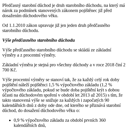
Předčasný starobní důchod je druh starobního důchodu, na který má
nárok za podmínek stanovených zákonem pojištěnec již před
dosažením důchodového věku.
Od 1.1.2010 zákon upravuje již jen jeden druh předčasného
starobního důchodu.
Výše předčasného starobního důchodu
Výše předčasného starobního důchodu se skládá ze základní
výměry a z procentní výměry.
Základní výměra je stejná pro všechny důchody a v roce 2018 činí 2
700 Kč.
Výše procentní výměry se stanoví tak, že za každý celý rok doby
pojištění náleží pojištěnci 1,5 % výpočtového základu (1,2 %
výpočtového základu, pokud se bude doba pojištění krýt s dobou
účasti na důchodovém spoření v období let 2013 až 2015) s tím, že
takto stanovená výše se snižuje za každých i započatých 90
kalendářních dnů z doby ode dne, od kterého se přiznává starobní
důchod, do dosažení důchodového věku o:
0,9 % výpočtového základu za období prvních 360
kalendářních dnů,