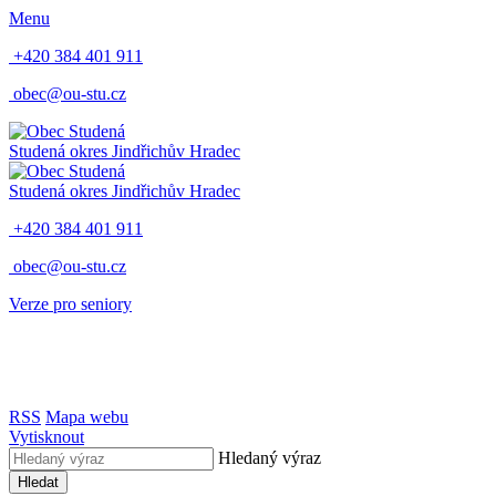
Menu
+420 384 401 911
obec@ou-stu.cz
Studená
okres Jindřichův Hradec
Studená
okres Jindřichův Hradec
+420 384 401 911
obec@ou-stu.cz
Verze pro seniory
RSS
Mapa webu
Vytisknout
Hledaný výraz
Hledat