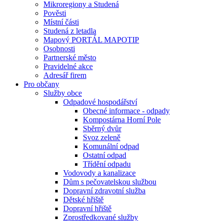
Mikroregiony a Studená
Pověsti
Místní části
Studená z letadla
Mapový PORTÁL MAPOTIP
Osobnosti
Partnerské město
Pravidelné akce
Adresář firem
Pro občany
Služby obce
Odpadové hospodářství
Obecné informace - odpady
Kompostárna Horní Pole
Sběrný dvůr
Svoz zeleně
Komunální odpad
Ostatní odpad
Třídění odpadu
Vodovody a kanalizace
Dům s pečovatelskou službou
Dopravní zdravotní služba
Dětské hřiště
Dopravní hřiště
Zprostředkované služby