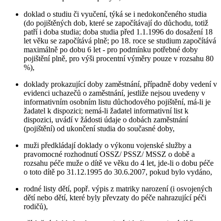
doklad o studiu či vyučení, týká se i nedokončeného studia
(do pojištěných dob, které se započítávají do důchodu, totiž
patří i doba studia; doba studia před 1.1.1996 do dosažení 18
let věku se započítává plně; po 18. roce se studium započítává
maximálně po dobu 6 let - pro podmínku potřebné doby
pojištění plně, pro výši procentní výměry pouze v rozsahu 80
%),
doklady prokazující doby zaměstnání, případně doby vedení v
evidenci uchazečů o zaměstnání, jestliže nejsou uvedeny v
informativním osobním listu důchodového pojištění, má-li je
žadatel k dispozici; nemá-li žadatel informativní list k
dispozici, uvádí v žádosti údaje o dobách zaměstnání
(pojištění) od ukončení studia do současné doby,
muži předkládají doklady o výkonu vojenské služby a
pravomocné rozhodnutí OSSZ/ PSSZ/ MSSZ o době a
rozsahu péče muže o dítě ve věku do 4 let, jde-li o dobu péče
o toto dítě po 31.12.1995 do 30.6.2007, pokud bylo vydáno,
rodné listy dětí, popř. výpis z matriky narození (i osvojených
dětí nebo dětí, které byly převzaty do péče nahrazující péči
rodičů),