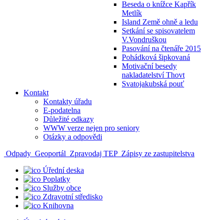
Beseda o knížce Kapřík
Metlík
Island Země ohně a ledu
Setkání se spisovatelem
V.Vondruškou
Pasování na čtenáře 2015
Pohádková šipkovaná
Motivační besedy
nakladatelství Thovt
Svatojakubská pouť
Kontakt
Kontakty úřadu
E-podatelna
Důležité odkazy
WWW verze nejen pro seniory
Otázky a odpovědi
Odpady
Geoportál
Zpravodaj TEP
Zápisy ze zastupitelstva
Úřední deska
Poplatky
Služby obce
Zdravotní středisko
Knihovna