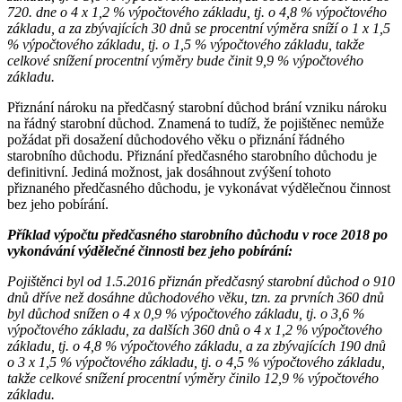
720. dne o 4 x 1,2 % výpočtového základu, tj. o 4,8 % výpočtového
základu, a za zbývajících 30 dnů se procentní výměra sníží o 1 x 1,5
% výpočtového základu, tj. o 1,5 % výpočtového základu, takže
celkové snížení procentní výměry bude činit 9,9 % výpočtového
základu.
Přiznání nároku na předčasný starobní důchod brání vzniku nároku
na řádný starobní důchod. Znamená to tudíž, že pojištěnec nemůže
požádat při dosažení důchodového věku o přiznání řádného
starobního důchodu. Přiznání předčasného starobního důchodu je
definitivní. Jediná možnost, jak dosáhnout zvýšení tohoto
přiznaného předčasného důchodu, je vykonávat výdělečnou činnost
bez jeho pobírání.
Příklad výpočtu předčasného starobního důchodu v roce 2018 po
vykonávání výdělečné činnosti bez jeho pobírání:
Pojištěnci byl od 1.5.2016 přiznán předčasný starobní důchod o 910
dnů dříve než dosáhne důchodového věku, tzn. za prvních 360 dnů
byl důchod snížen o 4 x 0,9 % výpočtového základu, tj. o 3,6 %
výpočtového základu, za dalších 360 dnů o 4 x 1,2 % výpočtového
základu, tj. o 4,8 % výpočtového základu, a za zbývajících 190 dnů
o 3 x 1,5 % výpočtového základu, tj. o 4,5 % výpočtového základu,
takže celkové snížení procentní výměry činilo 12,9 % výpočtového
základu.