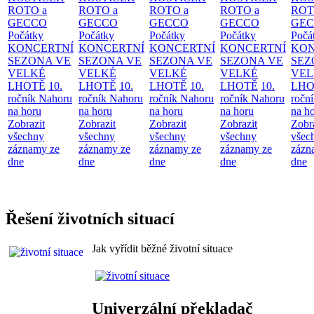
ROTO a
ROTO a
ROTO a
ROTO a
ROT
GECCO
GECCO
GECCO
GECCO
GE
Počátky
Počátky
Počátky
Počátky
Počá
KONCERTNÍ
KONCERTNÍ
KONCERTNÍ
KONCERTNÍ
KON
SEZONA VE
SEZONA VE
SEZONA VE
SEZONA VE
SEZ
VELKÉ
VELKÉ
VELKÉ
VELKÉ
VEL
LHOTĚ
10.
LHOTĚ
10.
LHOTĚ
10.
LHOTĚ
10.
LHO
ročník Nahoru
ročník Nahoru
ročník Nahoru
ročník Nahoru
ročn
na horu
na horu
na horu
na horu
na h
Zobrazit
Zobrazit
Zobrazit
Zobrazit
Zobr
všechny
všechny
všechny
všechny
všec
záznamy ze
záznamy ze
záznamy ze
záznamy ze
zázn
dne
dne
dne
dne
dne
Řešení životních situací
Jak vyřídit běžné životní situace
Univerzální překladač