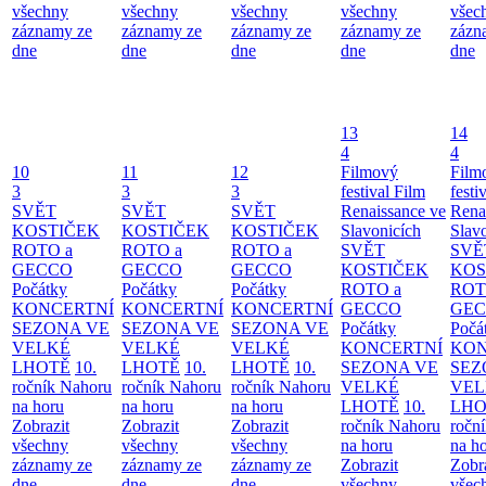
všechny
všechny
všechny
všechny
všec
záznamy ze
záznamy ze
záznamy ze
záznamy ze
zázn
dne
dne
dne
dne
dne
13
14
4
4
10
11
12
Filmový
Film
3
3
3
festival Film
festi
SVĚT
SVĚT
SVĚT
Renaissance ve
Rena
KOSTIČEK
KOSTIČEK
KOSTIČEK
Slavonicích
Slav
ROTO a
ROTO a
ROTO a
SVĚT
SVĚ
GECCO
GECCO
GECCO
KOSTIČEK
KOS
Počátky
Počátky
Počátky
ROTO a
ROT
KONCERTNÍ
KONCERTNÍ
KONCERTNÍ
GECCO
GE
SEZONA VE
SEZONA VE
SEZONA VE
Počátky
Počá
VELKÉ
VELKÉ
VELKÉ
KONCERTNÍ
KON
LHOTĚ
10.
LHOTĚ
10.
LHOTĚ
10.
SEZONA VE
SEZ
ročník Nahoru
ročník Nahoru
ročník Nahoru
VELKÉ
VEL
na horu
na horu
na horu
LHOTĚ
10.
LHO
Zobrazit
Zobrazit
Zobrazit
ročník Nahoru
ročn
všechny
všechny
všechny
na horu
na h
záznamy ze
záznamy ze
záznamy ze
Zobrazit
Zobr
dne
dne
dne
všechny
všec