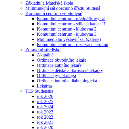
Základní a Mateřská škola
Multifunkční sál obecního úřadu Studená
Komunitní centrum ve Studené
Komunitní centrum - přednáškový sál
Komunitní centrum - sdílená kancelář
Komunitní centrum - klubovna 2
Komunitní centrum - klubovna 3
Multimediální výstavní sál (galerie)
Komunitní centrum - rezervace termínů
Zdravotní středisko
Aktuálně
Ordinace obvodního lékaře
Ordinace zubního lékaře
Ordinace dětské a dorostové lékařky
Ordinace gynekologa
Ordinace interní a diabetologická
Lékárna
TEP Studenska
rok 2026
rok 2025
rok 2024
rok 2023
rok 2022
rok 2021
rok 2020