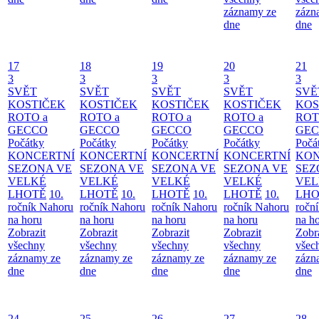
záznamy ze
zázn
dne
dne
17
18
19
20
21
3
3
3
3
3
SVĚT
SVĚT
SVĚT
SVĚT
SVĚ
KOSTIČEK
KOSTIČEK
KOSTIČEK
KOSTIČEK
KOS
ROTO a
ROTO a
ROTO a
ROTO a
ROT
GECCO
GECCO
GECCO
GECCO
GE
Počátky
Počátky
Počátky
Počátky
Počá
KONCERTNÍ
KONCERTNÍ
KONCERTNÍ
KONCERTNÍ
KON
SEZONA VE
SEZONA VE
SEZONA VE
SEZONA VE
SEZ
VELKÉ
VELKÉ
VELKÉ
VELKÉ
VEL
LHOTĚ
10.
LHOTĚ
10.
LHOTĚ
10.
LHOTĚ
10.
LHO
ročník Nahoru
ročník Nahoru
ročník Nahoru
ročník Nahoru
ročn
na horu
na horu
na horu
na horu
na h
Zobrazit
Zobrazit
Zobrazit
Zobrazit
Zobr
všechny
všechny
všechny
všechny
všec
záznamy ze
záznamy ze
záznamy ze
záznamy ze
zázn
dne
dne
dne
dne
dne
24
25
26
27
28