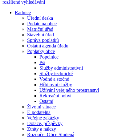
rozšířené vyhledávání
Radnice
Úřední deska
Podatelna obce
Matriční úřad
Stavební úřad
Správa poplatků
Ostatní agenda úřadu
Poplatky obce
Popelnice
Psi
Služby administrativní
Služby technické
Vodné a stočné
Hřbitovní služby
Užívání veřejného prostranství
Rekreační pobyt
Ostatní
Životní situace
E-podatelna
Veřejné zakázky
Dotace, příspěvky
Ztráty a nálezy
Rozpočet Obce Studená