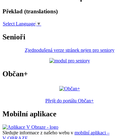
Překlad (translations)
Select Language
▼
Senioři
Zjednodušená verze stránek nejen pro seniory
Občan+
Přejít do portálu Občan+
Mobilní aplikace
Sledujte informace z našeho webu v
mobilní aplikaci –
V OBRAZE.