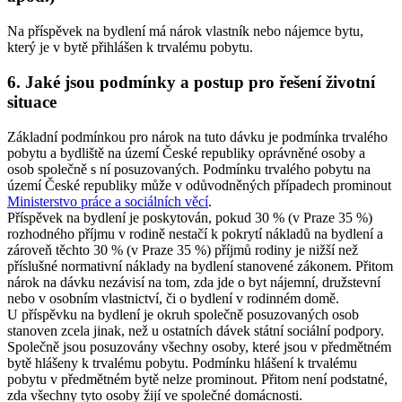
Na příspěvek na bydlení má nárok vlastník nebo nájemce bytu,
který je v bytě přihlášen k trvalému pobytu.
6. Jaké jsou podmínky a postup pro řešení životní
situace
Základní podmínkou pro nárok na tuto dávku je podmínka trvalého
pobytu a bydliště na území České republiky oprávněné osoby a
osob společně s ní posuzovaných. Podmínku trvalého pobytu na
území České republiky může v odůvodněných případech prominout
Ministerstvo práce a sociálních věcí
.
Příspěvek na bydlení je poskytován, pokud 30 % (v Praze 35 %)
rozhodného příjmu v rodině nestačí k pokrytí nákladů na bydlení a
zároveň těchto 30 % (v Praze 35 %) příjmů rodiny je nižší než
příslušné normativní náklady na bydlení stanovené zákonem. Přitom
nárok na dávku nezávisí na tom, zda jde o byt nájemní, družstevní
nebo v osobním vlastnictví, či o bydlení v rodinném domě.
U příspěvku na bydlení je okruh společně posuzovaných osob
stanoven zcela jinak, než u ostatních dávek státní sociální podpory.
Společně jsou posuzovány všechny osoby, které jsou v předmětném
bytě hlášeny k trvalému pobytu. Podmínku hlášení k trvalému
pobytu v předmětném bytě nelze prominout. Přitom není podstatné,
zda všechny tyto osoby žijí ve společné domácnosti.