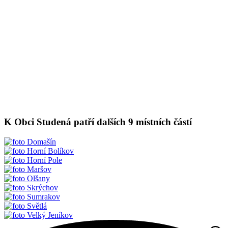
K Obci Studená patří dalších 9 místních částí
Domašín
Horní Bolíkov
Horní Pole
Maršov
Olšany
Skrýchov
Sumrakov
Světlá
Velký Jeníkov