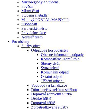
Mikroregiony a Studená
Pověsti
Místní části
Studená z letadla
Mapový PORTÁL MAPOTIP
Osobnosti
Partnerské město
Pravidelné akce
Adresář firem
Pro občany
Služby obce
Odpadové hospodářství
Obecné informace - odpady
Kompostárna Horní Pole
Sběrný dvůr
Svoz zeleně
Komunální odpad
Ostatní odpad
Třídění odpadu
Vodovody a kanalizace
Dům s pečovatelskou službou
Dopravní zdravotní služba
Dětské hřiště
Dopravní hřiště
Zprostředkované služby