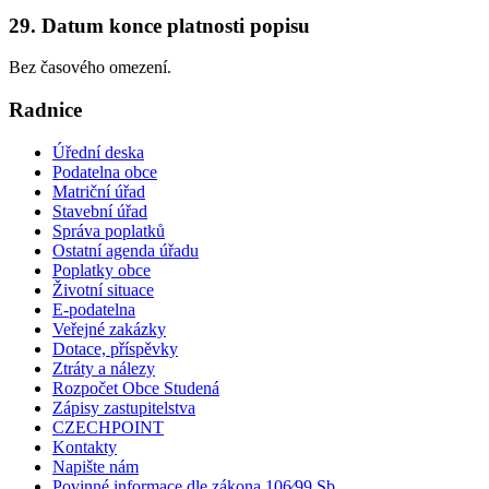
29. Datum konce platnosti popisu
Bez časového omezení.
Radnice
Úřední deska
Podatelna obce
Matriční úřad
Stavební úřad
Správa poplatků
Ostatní agenda úřadu
Poplatky obce
Životní situace
E-podatelna
Veřejné zakázky
Dotace, příspěvky
Ztráty a nálezy
Rozpočet Obce Studená
Zápisy zastupitelstva
CZECHPOINT
Kontakty
Napište nám
Povinné informace dle zákona 106⁄99 Sb.