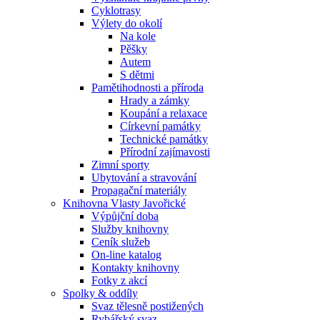
Cyklotrasy
Výlety do okolí
Na kole
Pěšky
Autem
S dětmi
Pamětihodnosti a příroda
Hrady a zámky
Koupání a relaxace
Církevní památky
Technické památky
Přírodní zajímavosti
Zimní sporty
Ubytování a stravování
Propagační materiály
Knihovna Vlasty Javořické
Výpůjční doba
Služby knihovny
Ceník služeb
On-line katalog
Kontakty knihovny
Fotky z akcí
Spolky & oddíly
Svaz tělesně postižených
Rybářský svaz