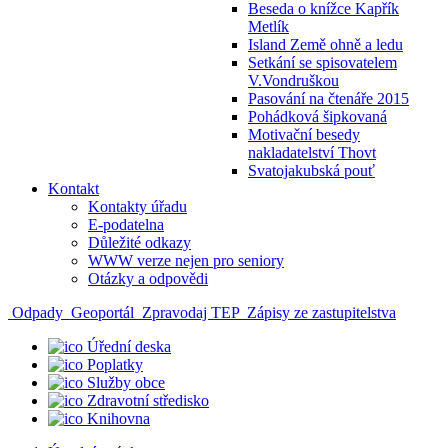
Beseda o knížce Kapřík
Metlík
Island Země ohně a ledu
Setkání se spisovatelem
V.Vondruškou
Pasování na čtenáře 2015
Pohádková šipkovaná
Motivační besedy
nakladatelství Thovt
Svatojakubská pouť
Kontakt
Kontakty úřadu
E-podatelna
Důležité odkazy
WWW verze nejen pro seniory
Otázky a odpovědi
Odpady
Geoportál
Zpravodaj TEP
Zápisy ze zastupitelstva
Úřední deska
Poplatky
Služby obce
Zdravotní středisko
Knihovna