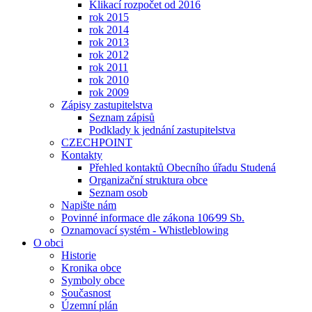
Klikací rozpočet od 2016
rok 2015
rok 2014
rok 2013
rok 2012
rok 2011
rok 2010
rok 2009
Zápisy zastupitelstva
Seznam zápisů
Podklady k jednání zastupitelstva
CZECHPOINT
Kontakty
Přehled kontaktů Obecního úřadu Studená
Organizační struktura obce
Seznam osob
Napište nám
Povinné informace dle zákona 106⁄99 Sb.
Oznamovací systém - Whistleblowing
O obci
Historie
Kronika obce
Symboly obce
Současnost
Územní plán