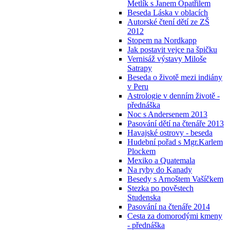
Metlík s Janem Opatřilem
Beseda Láska v oblacích
Autorské čtení dětí ze ZŠ
2012
Stopem na Nordkapp
Jak postavit vejce na špičku
Vernisáž výstavy Miloše
Satrapy
Beseda o životě mezi indiány
v Peru
Astrologie v denním životě -
přednáška
Noc s Andersenem 2013
Pasování dětí na čtenáře 2013
Havajské ostrovy - beseda
Hudební pořad s Mgr.Karlem
Plockem
Mexiko a Quatemala
Na ryby do Kanady
Besedy s Arnoštem Vašíčkem
Stezka po pověstech
Studenska
Pasování na čtenáře 2014
Cesta za domorodými kmeny
- přednáška