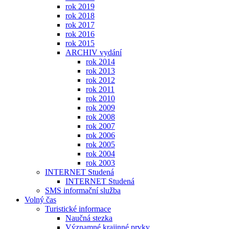
rok 2019
rok 2018
rok 2017
rok 2016
rok 2015
ARCHIV vydání
rok 2014
rok 2013
rok 2012
rok 2011
rok 2010
rok 2009
rok 2008
rok 2007
rok 2006
rok 2005
rok 2004
rok 2003
INTERNET Studená
INTERNET Studená
SMS informační služba
Volný čas
Turistické informace
Naučná stezka
Významné krajinné prvky