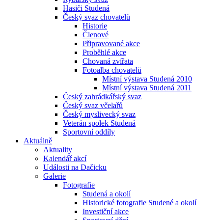
Hasiči Studená
Český svaz chovatelů
Historie
Členové
Připravované akce
Proběhlé akce
Chovaná zvířata
Fotoalba chovatelů
Místní výstava Studená 2010
Místní výstava Studená 2011
Český zahrádkářský svaz
Český svaz včelařů
Český myslivecký svaz
Veterán spolek Studená
Sportovní oddíly
Aktuálně
Aktuality
Kalendář akcí
Události na Dačicku
Galerie
Fotografie
Studená a okolí
Historické fotografie Studené a okolí
Investiční akce