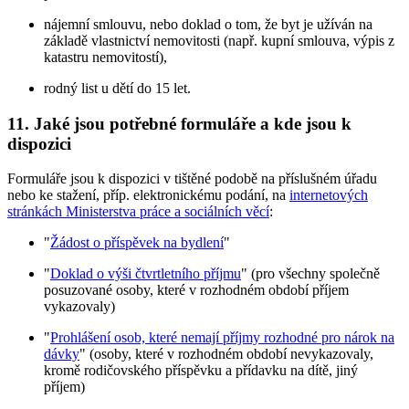
nájemní smlouvu, nebo doklad o tom, že byt je užíván na
základě vlastnictví nemovitosti (např. kupní smlouva, výpis z
katastru nemovitostí),
rodný list u dětí do 15 let.
11. Jaké jsou potřebné formuláře a kde jsou k
dispozici
Formuláře jsou k dispozici v tištěné podobě na příslušném úřadu
nebo ke stažení, příp. elektronickému podání, na
internetových
stránkách Ministerstva práce a sociálních věcí
:
"
Žádost o příspěvek na bydlení
"
"
Doklad o výši čtvrtletního příjmu
" (pro všechny společně
posuzované osoby, které v rozhodném období příjem
vykazovaly)
"
Prohlášení osob, které nemají příjmy rozhodné pro nárok na
dávky
" (osoby, které v rozhodném období nevykazovaly,
kromě rodičovského příspěvku a přídavku na dítě, jiný
příjem)