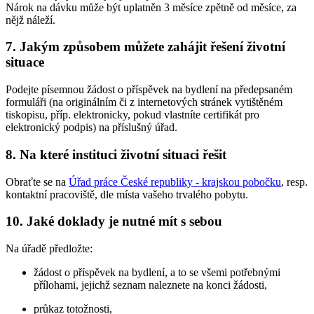
Nárok na dávku může být uplatněn 3 měsíce zpětně od měsíce, za
nějž náleží.
7. Jakým způsobem můžete zahájit řešení životní
situace
Podejte písemnou žádost o příspěvek na bydlení na předepsaném
formuláři (na originálním či z internetových stránek vytištěném
tiskopisu, příp. elektronicky, pokud vlastníte certifikát pro
elektronický podpis) na příslušný úřad.
8. Na které instituci životní situaci řešit
Obraťte se na
Úřad práce České republiky - krajskou pobočku
, resp.
kontaktní pracoviště, dle místa vašeho trvalého pobytu.
10. Jaké doklady je nutné mít s sebou
Na úřadě předložte:
žádost o příspěvek na bydlení, a to se všemi potřebnými
přílohami, jejichž seznam naleznete na konci žádosti,
průkaz totožnosti,