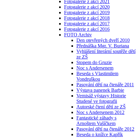
Fotogalerie z akcí 2021
Fotogalerie z akcí 2020
Fotogalerie z akcí 2019
Fotogalerie z akcí 2018
Fotogalerie z akcí 2017
Fotogalerie z akcí 2016
FOTO Archiv
Den otevřených dveří 2010
Přednáška Mgr. V. Buriana
Vyhlášení literární soutěže dětí
ze ZŠ
Stopem do Gruzie
Noc s Andersenem
Beseda s Vlastimilem
Vondruškou
Pasování dětí na čtenáře 2011
Výstava panenek Barbie
Vernisáž výstavy Historie
Studené ve fotografii
Autorské čtení dětí ze ZŠ
Noc s Andersenem 2012
Fantastické záhady s
Arnoštem Vašíčkem
Pasování dětí na čtenáře 2012
Beseda o knížce Kapřík