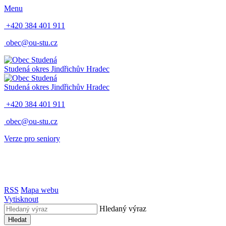
Menu
+420 384 401 911
obec@ou-stu.cz
Studená
okres Jindřichův Hradec
Studená
okres Jindřichův Hradec
+420 384 401 911
obec@ou-stu.cz
Verze pro seniory
RSS
Mapa webu
Vytisknout
Hledaný výraz
Hledat