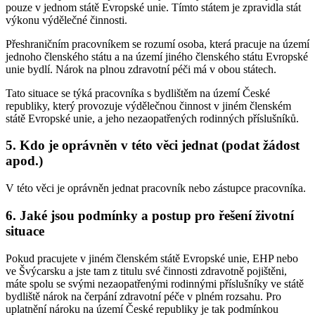
pouze v jednom státě Evropské unie. Tímto státem je zpravidla stát
výkonu výdělečné činnosti.
Přeshraničním pracovníkem se rozumí osoba, která pracuje na území
jednoho členského státu a na území jiného členského státu Evropské
unie bydlí. Nárok na plnou zdravotní péči má v obou státech.
Tato situace se týká pracovníka s bydlištěm na území České
republiky, který provozuje výdělečnou činnost v jiném členském
státě Evropské unie, a jeho nezaopatřených rodinných příslušníků.
5. Kdo je oprávněn v této věci jednat (podat žádost
apod.)
V této věci je oprávněn jednat pracovník nebo zástupce pracovníka.
6. Jaké jsou podmínky a postup pro řešení životní
situace
Pokud pracujete v jiném členském státě Evropské unie, EHP nebo
ve Švýcarsku a jste tam z titulu své činnosti zdravotně pojištěni,
máte spolu se svými nezaopatřenými rodinnými příslušníky ve státě
bydliště nárok na čerpání zdravotní péče v plném rozsahu. Pro
uplatnění nároku na území České republiky je tak podmínkou