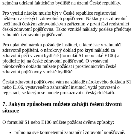
zejména udržení faktického bydliště na území České republiky.
Pro využití nároku musíte být v České republice registrováni
některou z českých zdravotních pojišťoven. Náklady na zdravotní
péči hradí českým zdravotnickým zařízením v první fázi registrující
česká zdravotní pojišťovna. Takto vzniklé náklady posléze přeúčtuje
zahraniční zdravotní pojišťovně.
Pro uplatnění nároku požádejte instituci, u které jste v zahraničí
zdravotně pojištěni, o nárokový doklad pro krytí nákladů za
zdravotní péči v zemi bydliště (formulář S1 nebo také E106) a
předložte jej na české zdravotní pojišťovně. O vystavení
nárokového dokladu můžete požádat i prostřednictvím české
zdravotní pojišťovny v místě bydliště.
Česká zdravotní pojišťovna vám na základě nárokového dokladu S1
nebo E106, vystaveného zahraniční institucí, vydá potvrzení o
registraci, se kterým se budete prokazovat u českých lékařů.
7. Jakým způsobem můžete zahájit řešení životní
situace
O formulář S1 nebo E106 můžete požádat dvěma způsoby:
přímo na své kompetentní zahraniční zdravotní pojišťovně,