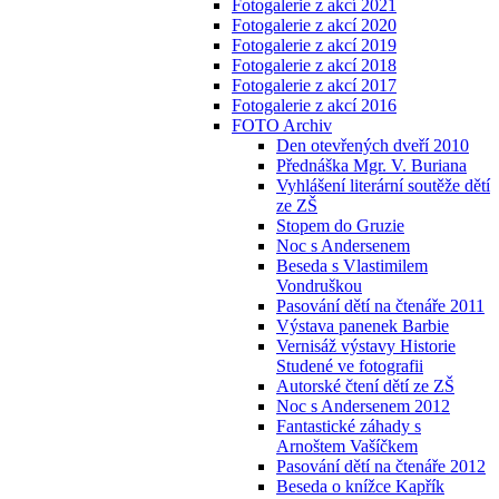
Fotogalerie z akcí 2021
Fotogalerie z akcí 2020
Fotogalerie z akcí 2019
Fotogalerie z akcí 2018
Fotogalerie z akcí 2017
Fotogalerie z akcí 2016
FOTO Archiv
Den otevřených dveří 2010
Přednáška Mgr. V. Buriana
Vyhlášení literární soutěže dětí
ze ZŠ
Stopem do Gruzie
Noc s Andersenem
Beseda s Vlastimilem
Vondruškou
Pasování dětí na čtenáře 2011
Výstava panenek Barbie
Vernisáž výstavy Historie
Studené ve fotografii
Autorské čtení dětí ze ZŠ
Noc s Andersenem 2012
Fantastické záhady s
Arnoštem Vašíčkem
Pasování dětí na čtenáře 2012
Beseda o knížce Kapřík