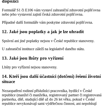
dispozici
Formulář S1 či E106 vám vystaví zahraniční zdravotní pojišťovna
nebo jeho vystavení zajistí česká zdravotní pojišťovna.
Případné další formuláře vám poskytne zdravotní pojišťovna.
12. Jaké jsou poplatky a jak je lze uhradit
Správní ani jiné poplatky nejsou v České republice stanoveny.
U zahraniční instituce záleží na legislativě daného státu.
13. Jaké jsou lhůty pro vyřízení
Lhůty pro vyřízení nejsou stanoveny.
14. Kteří jsou další účastníci (dotčení) řešení životní
situace
Nezaopatření rodinní příslušníci pracovníka, bydlící v České
republice (manžel či manželka, registrovaný partner či registrovaná
partnerka, dítě, studující dítě až do 26 let věku, pokud v České
republice nevykonávají sami výdělečnou činnost, ani nepobírají