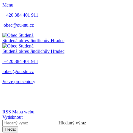
Menu
+420 384 401 911
obec@ou-stu.cz
Studená
okres Jindřichův Hradec
Studená
okres Jindřichův Hradec
+420 384 401 911
obec@ou-stu.cz
Verze pro seniory
RSS
Mapa webu
Vytisknout
Hledaný výraz
Hledat