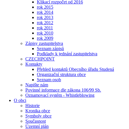
Klikací rozpočet od 2016
rok 2015
rok 2014
rok 2013
rok 2012
rok 2011
rok 2010
rok 2009
Zápisy zastupitelstva
Seznam zápisů
Podklady k jednání zastupitelstva
CZECHPOINT
Kontakty
Přehled kontaktů Obecního úřadu Studená
Organizační struktura obce
Seznam osob
Napište nám
Povinné informace dle zákona 106⁄99 Sb.
Oznamovací systém - Whistleblowing
O obci
Historie
Kronika obce
Symboly obce
Současnost
Územní plán