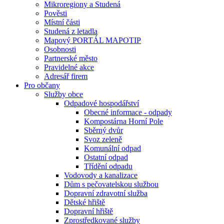
Mikroregiony a Studená
Pověsti
Místní části
Studená z letadla
Mapový PORTÁL MAPOTIP
Osobnosti
Partnerské město
Pravidelné akce
Adresář firem
Pro občany
Služby obce
Odpadové hospodářství
Obecné informace - odpady
Kompostárna Horní Pole
Sběrný dvůr
Svoz zeleně
Komunální odpad
Ostatní odpad
Třídění odpadu
Vodovody a kanalizace
Dům s pečovatelskou službou
Dopravní zdravotní služba
Dětské hřiště
Dopravní hřiště
Zprostředkované služby