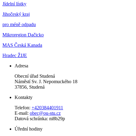
Jídelní lístky
Jihočeský kraj
pro méně odpadu
Mikroregion Dačicko
MAS Česká Kanada
Hradec ŽIJE
Adresa
Obecní úřad Studená
Náměstí Sv. J. Nepomuckého 18
37856, Studená
Kontakty
Telefon:
+420384401911
E-mail:
obec@ou-stu.cz
Datová schránka: ni8b29p
Úřední hodiny