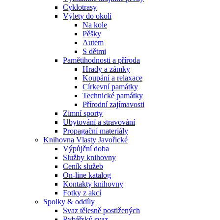
Cyklotrasy
Výlety do okolí
Na kole
Pěšky
Autem
S dětmi
Pamětihodnosti a příroda
Hrady a zámky
Koupání a relaxace
Církevní památky
Technické památky
Přírodní zajímavosti
Zimní sporty
Ubytování a stravování
Propagační materiály
Knihovna Vlasty Javořické
Výpůjční doba
Služby knihovny
Ceník služeb
On-line katalog
Kontakty knihovny
Fotky z akcí
Spolky & oddíly
Svaz tělesně postižených
Rybářský svaz