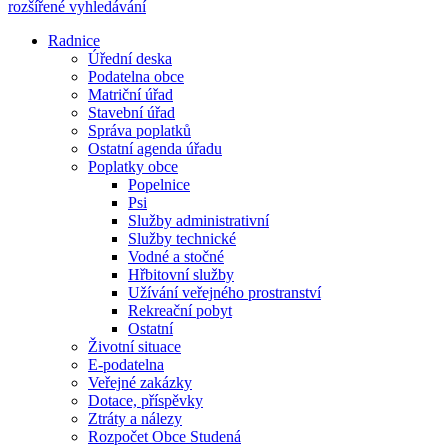
rozšířené vyhledávání
Radnice
Úřední deska
Podatelna obce
Matriční úřad
Stavební úřad
Správa poplatků
Ostatní agenda úřadu
Poplatky obce
Popelnice
Psi
Služby administrativní
Služby technické
Vodné a stočné
Hřbitovní služby
Užívání veřejného prostranství
Rekreační pobyt
Ostatní
Životní situace
E-podatelna
Veřejné zakázky
Dotace, příspěvky
Ztráty a nálezy
Rozpočet Obce Studená