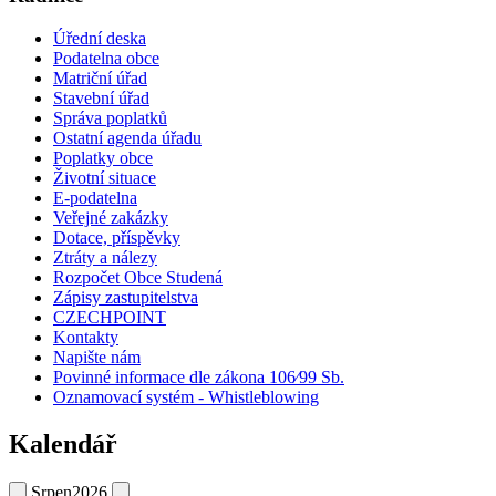
Úřední deska
Podatelna obce
Matriční úřad
Stavební úřad
Správa poplatků
Ostatní agenda úřadu
Poplatky obce
Životní situace
E-podatelna
Veřejné zakázky
Dotace, příspěvky
Ztráty a nálezy
Rozpočet Obce Studená
Zápisy zastupitelstva
CZECHPOINT
Kontakty
Napište nám
Povinné informace dle zákona 106⁄99 Sb.
Oznamovací systém - Whistleblowing
Kalendář
Srpen
2026