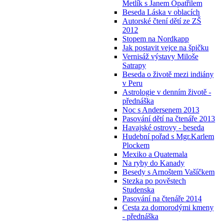
Metlík s Janem Opatřilem
Beseda Láska v oblacích
Autorské čtení dětí ze ZŠ
2012
Stopem na Nordkapp
Jak postavit vejce na špičku
Vernisáž výstavy Miloše
Satrapy
Beseda o životě mezi indiány
v Peru
Astrologie v denním životě -
přednáška
Noc s Andersenem 2013
Pasování dětí na čtenáře 2013
Havajské ostrovy - beseda
Hudební pořad s Mgr.Karlem
Plockem
Mexiko a Quatemala
Na ryby do Kanady
Besedy s Arnoštem Vašíčkem
Stezka po pověstech
Studenska
Pasování na čtenáře 2014
Cesta za domorodými kmeny
- přednáška