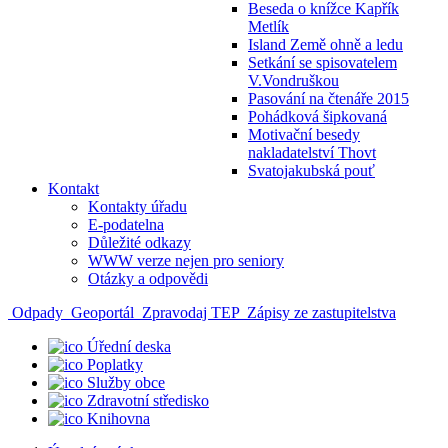
Beseda o knížce Kapřík
Metlík
Island Země ohně a ledu
Setkání se spisovatelem
V.Vondruškou
Pasování na čtenáře 2015
Pohádková šipkovaná
Motivační besedy
nakladatelství Thovt
Svatojakubská pouť
Kontakt
Kontakty úřadu
E-podatelna
Důležité odkazy
WWW verze nejen pro seniory
Otázky a odpovědi
Odpady
Geoportál
Zpravodaj TEP
Zápisy ze zastupitelstva
Úřední deska
Poplatky
Služby obce
Zdravotní středisko
Knihovna