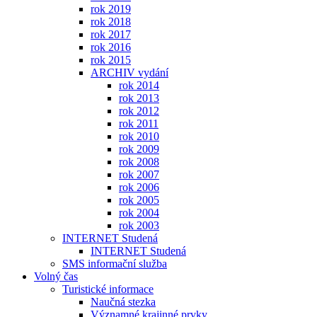
rok 2019
rok 2018
rok 2017
rok 2016
rok 2015
ARCHIV vydání
rok 2014
rok 2013
rok 2012
rok 2011
rok 2010
rok 2009
rok 2008
rok 2007
rok 2006
rok 2005
rok 2004
rok 2003
INTERNET Studená
INTERNET Studená
SMS informační služba
Volný čas
Turistické informace
Naučná stezka
Významné krajinné prvky