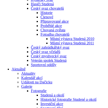
Hasiči Studená
Český svaz chovatelů
Historie
Členové
Připravované akce
Proběhlé akce
Chovaná zvířata
Fotoalba chovatelů
Místní výstava Studená 2010
Místní výstava Studená 2011
Český zahrádkářský svaz
Český svaz včelařů
Český myslivecký svaz
Veterán spolek Studená
Sportovní oddíly
Aktuálně
Aktuality
Kalendář akcí
Události na Dačicku
Galerie
Fotografie
Studená a okolí
Historické fotografie Studené a okolí
Investiční akce