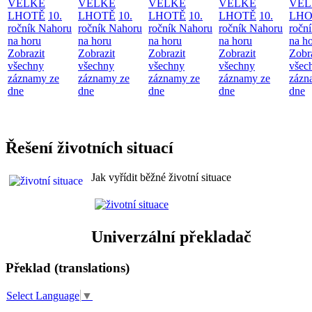
VELKÉ
VELKÉ
VELKÉ
VELKÉ
VEL
LHOTĚ
10.
LHOTĚ
10.
LHOTĚ
10.
LHOTĚ
10.
LHO
ročník Nahoru
ročník Nahoru
ročník Nahoru
ročník Nahoru
ročn
na horu
na horu
na horu
na horu
na h
Zobrazit
Zobrazit
Zobrazit
Zobrazit
Zobr
všechny
všechny
všechny
všechny
všec
záznamy ze
záznamy ze
záznamy ze
záznamy ze
zázn
dne
dne
dne
dne
dne
Řešení životních situací
Jak vyřídit běžné životní situace
Univerzální překladač
Překlad (translations)
Select Language
▼