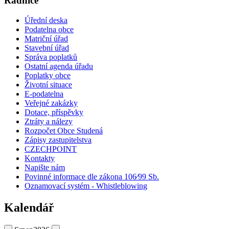
Radnice
Úřední deska
Podatelna obce
Matriční úřad
Stavební úřad
Správa poplatků
Ostatní agenda úřadu
Poplatky obce
Životní situace
E-podatelna
Veřejné zakázky
Dotace, příspěvky
Ztráty a nálezy
Rozpočet Obce Studená
Zápisy zastupitelstva
CZECHPOINT
Kontakty
Napište nám
Povinné informace dle zákona 106⁄99 Sb.
Oznamovací systém - Whistleblowing
Kalendář