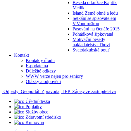
Beseda o knížce Kapřík
Metlík
Island Země ohně a ledu
Setkání se spisovatelem
V.Vondruškou
Pasování na čtenáře 2015
Pohádková šipkovaná
Motivační besedy
nakladatelství Thovt
Svatojakubská pouť
Kontakt
Kontakty úřadu
E-podatelna
Důležité odkazy
WWW verze nejen pro seniory
Otázky a odpovědi
Odpady
Geoportál
Zpravodaj TEP
Zápisy ze zastupitelstva
Úřední deska
Poplatky
Služby obce
Zdravotní středisko
Knihovna