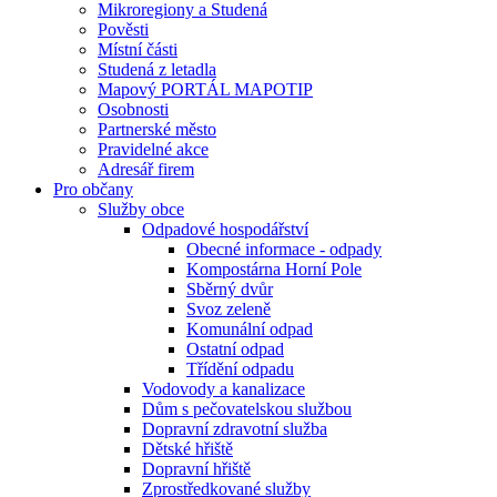
Mikroregiony a Studená
Pověsti
Místní části
Studená z letadla
Mapový PORTÁL MAPOTIP
Osobnosti
Partnerské město
Pravidelné akce
Adresář firem
Pro občany
Služby obce
Odpadové hospodářství
Obecné informace - odpady
Kompostárna Horní Pole
Sběrný dvůr
Svoz zeleně
Komunální odpad
Ostatní odpad
Třídění odpadu
Vodovody a kanalizace
Dům s pečovatelskou službou
Dopravní zdravotní služba
Dětské hřiště
Dopravní hřiště
Zprostředkované služby