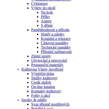
Cyklotrasy
Výlety do okolí
Na kole
Pěšky
Autem
S dětmi
Pamětihodnosti a příroda
Hrady a zámky
Koupání a relaxace
Církevní památky
Technické památky
Přírodní zajímavosti
Zimní sporty
Ubytování a stravování
Propagační materiály
Knihovna Vlasty Javořické
Výpůjční doba
Služby knihovny
Ceník služeb
On-line katalog
Kontakty knihovny
Fotky z akcí
Spolky & oddíly
Svaz tělesně postižených
Rybářský svaz