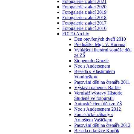
Fotogalerie z akcí 2021
Fotogalerie z akcí 2020
Fotogalerie z akcí 2019
Fotogalerie z akcí 2018
Fotogalerie z akcí 2017
Fotogalerie z akcí 2016
FOTO Archiv
Den otevřených dveří 2010
Přednáška Mgr. V. Buriana
Vyhlášení literární soutěže dětí
ze ZŠ
Stopem do Gruzie
Noc s Andersenem
Beseda s Vlastimilem
Vondruškou
Pasování dětí na čtenáře 2011
Výstava panenek Barbie
Vernisáž výstavy Historie
Studené ve fotografii
Autorské čtení dětí ze ZŠ
Noc s Andersenem 2012
Fantastické záhady s
Arnoštem Vašíčkem
Pasování dětí na čtenáře 2012
Beseda o knížce Kapřík