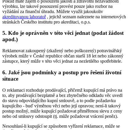
Pokud máte zájem o posouzení jakosti a zdravotní nezávadnosti
výrobku, lze takové posouzení provést pouze jako rozbor na
vyžádání za finanční úhradu. Můžete využít jakoukoliv
akreditovanou laboratoř
, jejichž seznam naleznete na internetových
stránkách Českého institutu pro akreditaci, o.p.s.
5. Kdo je oprávněn v této věci jednat (podat žádost
apod.)
Reklamovat zakoupený (zkažený nebo poškozený) potravinářský
výrobek může v České republice občan starší 18 let nebo zákonný
zástupce, který může v této věci jednat za nezletilého spotřebitele.
6. Jaké jsou podmínky a postup pro řešení životní
situace
O reklamaci rozhoduje prodávající, přičemž kupující má právo na
to, aby prodávající bezplatně a bez zbytečného odkladu věc uvedl
do stavu odpovídajícího kupní smlouvě, a to podle požadavku
kupujícího - buď výměnou věci nebo její opravou; není-li takový
postup možný, může kupující požadovat přiměřenou slevu z ceny
nebo od smlouvy odstoupit (tj. může požadovat vrácení peněz).
Nesouhlasí-li kupující se způsobem vyřízení reklamace, může se