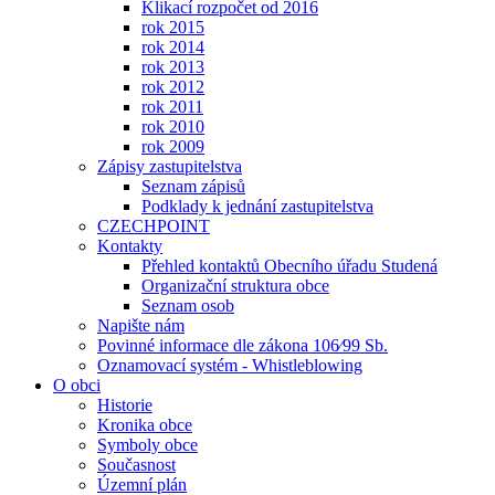
Klikací rozpočet od 2016
rok 2015
rok 2014
rok 2013
rok 2012
rok 2011
rok 2010
rok 2009
Zápisy zastupitelstva
Seznam zápisů
Podklady k jednání zastupitelstva
CZECHPOINT
Kontakty
Přehled kontaktů Obecního úřadu Studená
Organizační struktura obce
Seznam osob
Napište nám
Povinné informace dle zákona 106⁄99 Sb.
Oznamovací systém - Whistleblowing
O obci
Historie
Kronika obce
Symboly obce
Současnost
Územní plán