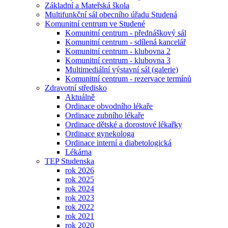
Základní a Mateřská škola
Multifunkční sál obecního úřadu Studená
Komunitní centrum ve Studené
Komunitní centrum - přednáškový sál
Komunitní centrum - sdílená kancelář
Komunitní centrum - klubovna 2
Komunitní centrum - klubovna 3
Multimediální výstavní sál (galerie)
Komunitní centrum - rezervace termínů
Zdravotní středisko
Aktuálně
Ordinace obvodního lékaře
Ordinace zubního lékaře
Ordinace dětské a dorostové lékařky
Ordinace gynekologa
Ordinace interní a diabetologická
Lékárna
TEP Studenska
rok 2026
rok 2025
rok 2024
rok 2023
rok 2022
rok 2021
rok 2020