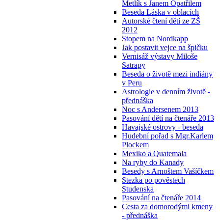
Metlík s Janem Opatřilem
Beseda Láska v oblacích
Autorské čtení dětí ze ZŠ
2012
Stopem na Nordkapp
Jak postavit vejce na špičku
Vernisáž výstavy Miloše
Satrapy
Beseda o životě mezi indiány
v Peru
Astrologie v denním životě -
přednáška
Noc s Andersenem 2013
Pasování dětí na čtenáře 2013
Havajské ostrovy - beseda
Hudební pořad s Mgr.Karlem
Plockem
Mexiko a Quatemala
Na ryby do Kanady
Besedy s Arnoštem Vašíčkem
Stezka po pověstech
Studenska
Pasování na čtenáře 2014
Cesta za domorodými kmeny
- přednáška