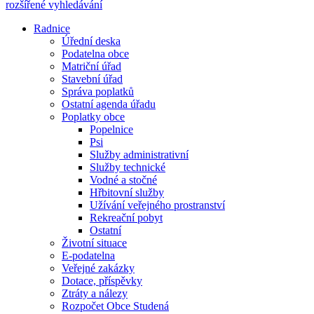
rozšířené vyhledávání
Radnice
Úřední deska
Podatelna obce
Matriční úřad
Stavební úřad
Správa poplatků
Ostatní agenda úřadu
Poplatky obce
Popelnice
Psi
Služby administrativní
Služby technické
Vodné a stočné
Hřbitovní služby
Užívání veřejného prostranství
Rekreační pobyt
Ostatní
Životní situace
E-podatelna
Veřejné zakázky
Dotace, příspěvky
Ztráty a nálezy
Rozpočet Obce Studená