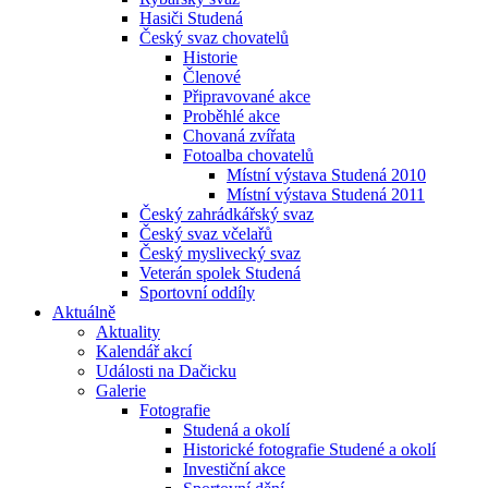
Hasiči Studená
Český svaz chovatelů
Historie
Členové
Připravované akce
Proběhlé akce
Chovaná zvířata
Fotoalba chovatelů
Místní výstava Studená 2010
Místní výstava Studená 2011
Český zahrádkářský svaz
Český svaz včelařů
Český myslivecký svaz
Veterán spolek Studená
Sportovní oddíly
Aktuálně
Aktuality
Kalendář akcí
Události na Dačicku
Galerie
Fotografie
Studená a okolí
Historické fotografie Studené a okolí
Investiční akce