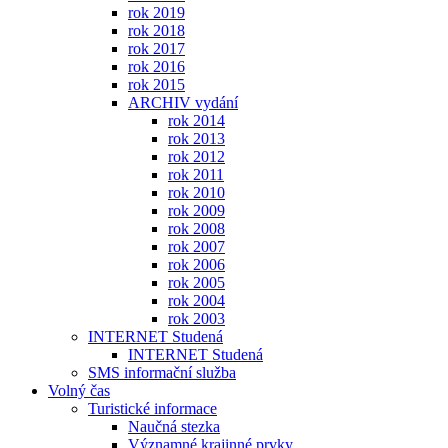
rok 2019
rok 2018
rok 2017
rok 2016
rok 2015
ARCHIV vydání
rok 2014
rok 2013
rok 2012
rok 2011
rok 2010
rok 2009
rok 2008
rok 2007
rok 2006
rok 2005
rok 2004
rok 2003
INTERNET Studená
INTERNET Studená
SMS informační služba
Volný čas
Turistické informace
Naučná stezka
Významné krajinné prvky