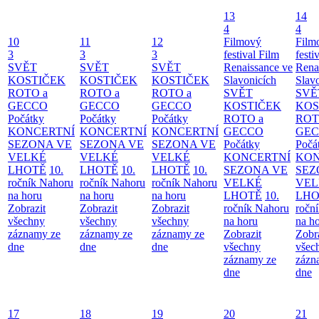
13
14
4
4
10
11
12
Filmový
Film
3
3
3
festival Film
festi
SVĚT
SVĚT
SVĚT
Renaissance ve
Rena
KOSTIČEK
KOSTIČEK
KOSTIČEK
Slavonicích
Slav
ROTO a
ROTO a
ROTO a
SVĚT
SVĚ
GECCO
GECCO
GECCO
KOSTIČEK
KOS
Počátky
Počátky
Počátky
ROTO a
ROT
KONCERTNÍ
KONCERTNÍ
KONCERTNÍ
GECCO
GE
SEZONA VE
SEZONA VE
SEZONA VE
Počátky
Počá
VELKÉ
VELKÉ
VELKÉ
KONCERTNÍ
KON
LHOTĚ
10.
LHOTĚ
10.
LHOTĚ
10.
SEZONA VE
SEZ
ročník Nahoru
ročník Nahoru
ročník Nahoru
VELKÉ
VEL
na horu
na horu
na horu
LHOTĚ
10.
LHO
Zobrazit
Zobrazit
Zobrazit
ročník Nahoru
ročn
všechny
všechny
všechny
na horu
na h
záznamy ze
záznamy ze
záznamy ze
Zobrazit
Zobr
dne
dne
dne
všechny
všec
záznamy ze
zázn
dne
dne
17
18
19
20
21