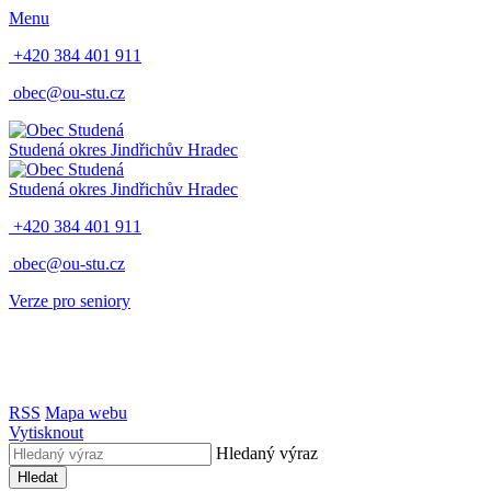
Menu
+420 384 401 911
obec@ou-stu.cz
Studená
okres Jindřichův Hradec
Studená
okres Jindřichův Hradec
+420 384 401 911
obec@ou-stu.cz
Verze pro seniory
RSS
Mapa webu
Vytisknout
Hledaný výraz
Hledat