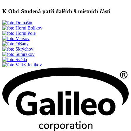
K Obci Studená patří dalších 9 místních částí
Domašín
Horní Bolíkov
Horní Pole
Maršov
Olšany
Skrýchov
Sumrakov
Světlá
Velký Jeníkov