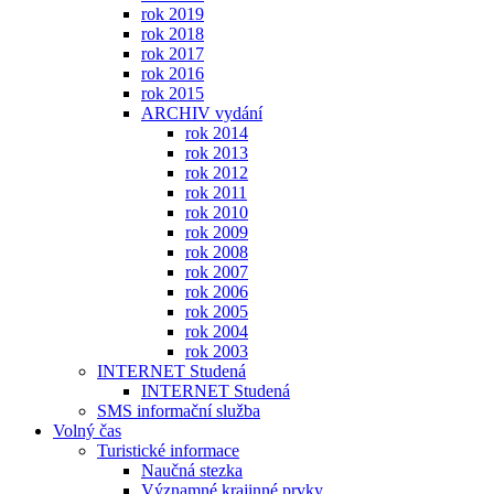
rok 2019
rok 2018
rok 2017
rok 2016
rok 2015
ARCHIV vydání
rok 2014
rok 2013
rok 2012
rok 2011
rok 2010
rok 2009
rok 2008
rok 2007
rok 2006
rok 2005
rok 2004
rok 2003
INTERNET Studená
INTERNET Studená
SMS informační služba
Volný čas
Turistické informace
Naučná stezka
Významné krajinné prvky