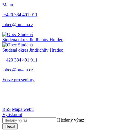
Menu
+420 384 401 911
obec@ou-stu.cz
Studená
okres Jindřichův Hradec
Studená
okres Jindřichův Hradec
+420 384 401 911
obec@ou-stu.cz
Verze pro seniory
RSS
Mapa webu
Vytisknout
Hledaný výraz
Hledat