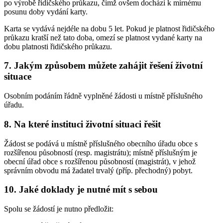
po výrobě řidičského průkazu, čímž ovšem dochází k mírnému
posunu doby vydání karty.
Karta se vydává nejdéle na dobu 5 let. Pokud je platnost řidičského
průkazu kratší než tato doba, omezí se platnost vydané karty na
dobu platnosti řidičského průkazu.
7. Jakým způsobem můžete zahájit řešení životní
situace
Osobním podáním řádně vyplněné žádosti u místně příslušného
úřadu.
8. Na které instituci životní situaci řešit
Žádost se podává u místně příslušného obecního úřadu obce s
rozšířenou působností (resp. magistrátu); místně příslušným je
obecní úřad obce s rozšířenou působností (magistrát), v jehož
správním obvodu má žadatel trvalý (příp. přechodný) pobyt.
10. Jaké doklady je nutné mít s sebou
Spolu se žádostí je nutno předložit: