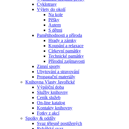
Cyklotrasy
Výlety do okolí
Na kole
Pěšky
Autem
S dětmi
Pamětihodnosti a příroda
Hrady a zámky
Koupání a relaxace
Církevní památky
Technické památky
Přírodní zajímavosti
Zimní sporty
Ubytování a stravování
Propagační materiály
Knihovna Vlasty Javořické
Výpůjční doba
Služby knihovny
Ceník služeb
On-line katalog
Kontakty knihovny
Fotky z akcí
Spolky & oddíly
Svaz tělesně postižených
Rybářský svaz