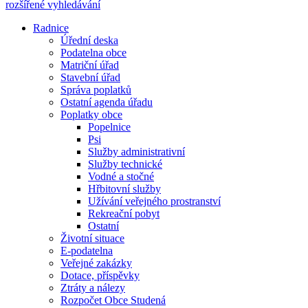
rozšířené vyhledávání
Radnice
Úřední deska
Podatelna obce
Matriční úřad
Stavební úřad
Správa poplatků
Ostatní agenda úřadu
Poplatky obce
Popelnice
Psi
Služby administrativní
Služby technické
Vodné a stočné
Hřbitovní služby
Užívání veřejného prostranství
Rekreační pobyt
Ostatní
Životní situace
E-podatelna
Veřejné zakázky
Dotace, příspěvky
Ztráty a nálezy
Rozpočet Obce Studená