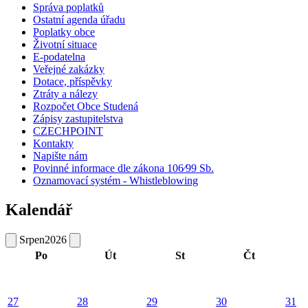
Správa poplatků
Ostatní agenda úřadu
Poplatky obce
Životní situace
E-podatelna
Veřejné zakázky
Dotace, příspěvky
Ztráty a nálezy
Rozpočet Obce Studená
Zápisy zastupitelstva
CZECHPOINT
Kontakty
Napište nám
Povinné informace dle zákona 106⁄99 Sb.
Oznamovací systém - Whistleblowing
Kalendář
Srpen
2026
Po
Út
St
Čt
27
28
29
30
31