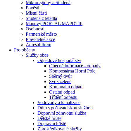
Mikroregiony a Studená
Pověsti
Místní části
Studená z letadla
Mapový PORTÁL MAPOTIP
Osobnosti
Partnerské město
Pravidelné akce
Adresář firem
Pro občany
Služby obce
Odpadové hospodářství
Obecné informace - odpady
Kompostárna Horní Pole
Sběrný dvůr
Svoz zeleně
Komunální odpad
Ostatní odpad
Třídění odpadu
Vodovody a kanalizace
Dům s pečovatelskou službou
Dopravní zdravotní služba
Dětské hřiště
Dopravní hřiště
Zprostředkované služby