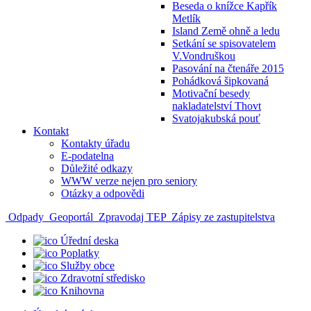
Beseda o knížce Kapřík
Metlík
Island Země ohně a ledu
Setkání se spisovatelem
V.Vondruškou
Pasování na čtenáře 2015
Pohádková šipkovaná
Motivační besedy
nakladatelství Thovt
Svatojakubská pouť
Kontakt
Kontakty úřadu
E-podatelna
Důležité odkazy
WWW verze nejen pro seniory
Otázky a odpovědi
Odpady
Geoportál
Zpravodaj TEP
Zápisy ze zastupitelstva
Úřední deska
Poplatky
Služby obce
Zdravotní středisko
Knihovna