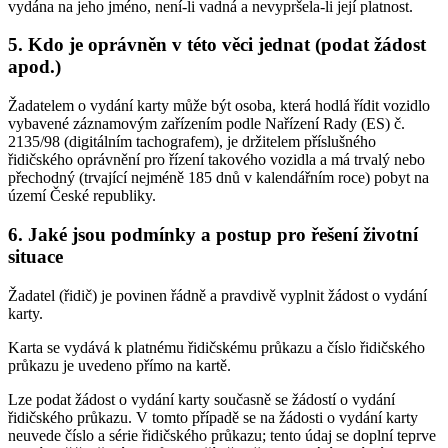
vydána na jeho jméno, není-li vadná a nevypršela-li její platnost.
5. Kdo je oprávněn v této věci jednat (podat žádost
apod.)
Žadatelem o vydání karty může být osoba, která hodlá řídit vozidlo
vybavené záznamovým zařízením podle Nařízení Rady (ES) č.
2135/98 (digitálním tachografem), je držitelem příslušného
řidičského oprávnění pro řízení takového vozidla a má trvalý nebo
přechodný (trvající nejméně 185 dnů v kalendářním roce) pobyt na
území České republiky.
6. Jaké jsou podmínky a postup pro řešení životní
situace
Žadatel (řidič) je povinen řádně a pravdivě vyplnit žádost o vydání
karty.
Karta se vydává k platnému řidičskému průkazu a číslo řidičského
průkazu je uvedeno přímo na kartě.
Lze podat žádost o vydání karty současně se žádostí o vydání
řidičského průkazu. V tomto případě se na žádosti o vydání karty
neuvede číslo a série řidičského průkazu; tento údaj se doplní teprve