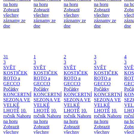
na horu
na horu
na horu
na horu
na h
Zobrazit
Zobrazit
Zobrazit
Zobrazit
Zobr
všechny
všechny
všechny
všechny
všec
záznamy ze
záznamy ze
záznamy ze
záznamy ze
zázn
dne
dne
dne
dne
dne
31
1
2
3
4
3
3
3
3
3
SVĚT
SVĚT
SVĚT
SVĚT
SVĚ
KOSTIČEK
KOSTIČEK
KOSTIČEK
KOSTIČEK
KOS
ROTO a
ROTO a
ROTO a
ROTO a
ROT
GECCO
GECCO
GECCO
GECCO
GE
Počátky
Počátky
Počátky
Počátky
Počá
KONCERTNÍ
KONCERTNÍ
KONCERTNÍ
KONCERTNÍ
KON
SEZONA VE
SEZONA VE
SEZONA VE
SEZONA VE
SEZ
VELKÉ
VELKÉ
VELKÉ
VELKÉ
VEL
LHOTĚ
10.
LHOTĚ
10.
LHOTĚ
10.
LHOTĚ
10.
LHO
ročník Nahoru
ročník Nahoru
ročník Nahoru
ročník Nahoru
ročn
na horu
na horu
na horu
na horu
na h
Zobrazit
Zobrazit
Zobrazit
Zobrazit
Zobr
všechny
všechny
všechny
všechny
všec