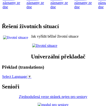
záznamy ze
záznamy ze
záznamy ze
záznamy ze
zázn
dne
dne
dne
dne
dne
Řešení životních situací
Jak vyřídit běžné životní situace
Univerzální překladač
Překlad (translations)
Select Language
▼
Senioři
Zjednodušená verze stránek nejen pro seniory