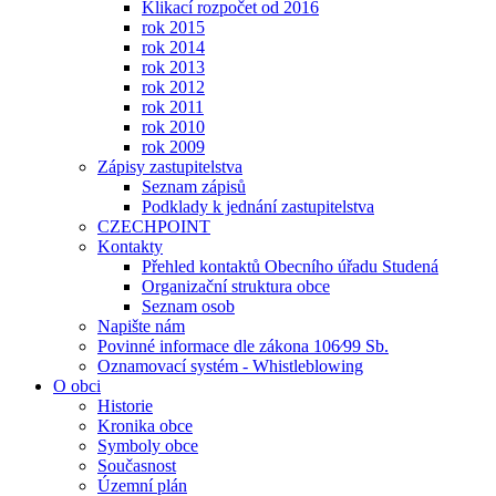
Klikací rozpočet od 2016
rok 2015
rok 2014
rok 2013
rok 2012
rok 2011
rok 2010
rok 2009
Zápisy zastupitelstva
Seznam zápisů
Podklady k jednání zastupitelstva
CZECHPOINT
Kontakty
Přehled kontaktů Obecního úřadu Studená
Organizační struktura obce
Seznam osob
Napište nám
Povinné informace dle zákona 106⁄99 Sb.
Oznamovací systém - Whistleblowing
O obci
Historie
Kronika obce
Symboly obce
Současnost
Územní plán