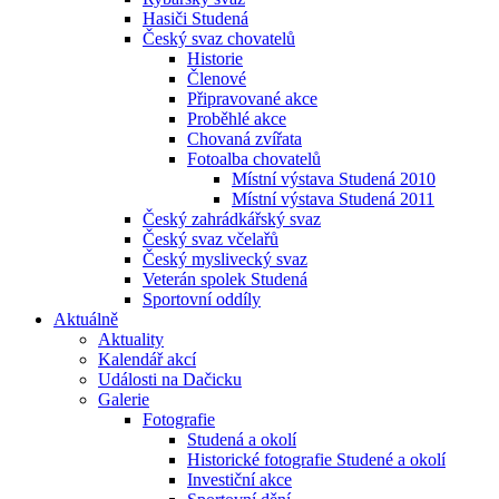
Hasiči Studená
Český svaz chovatelů
Historie
Členové
Připravované akce
Proběhlé akce
Chovaná zvířata
Fotoalba chovatelů
Místní výstava Studená 2010
Místní výstava Studená 2011
Český zahrádkářský svaz
Český svaz včelařů
Český myslivecký svaz
Veterán spolek Studená
Sportovní oddíly
Aktuálně
Aktuality
Kalendář akcí
Události na Dačicku
Galerie
Fotografie
Studená a okolí
Historické fotografie Studené a okolí
Investiční akce