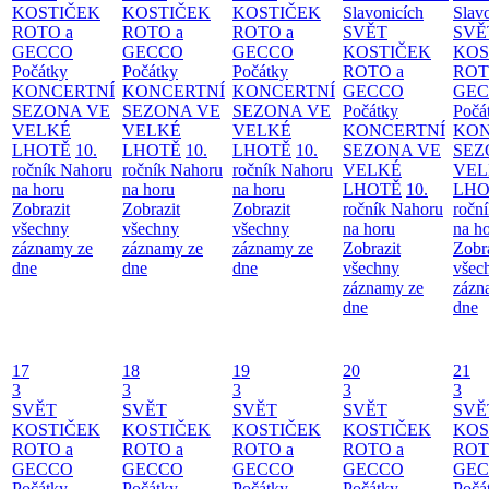
KOSTIČEK
KOSTIČEK
KOSTIČEK
Slavonicích
Slav
ROTO a
ROTO a
ROTO a
SVĚT
SVĚ
GECCO
GECCO
GECCO
KOSTIČEK
KOS
Počátky
Počátky
Počátky
ROTO a
ROT
KONCERTNÍ
KONCERTNÍ
KONCERTNÍ
GECCO
GE
SEZONA VE
SEZONA VE
SEZONA VE
Počátky
Počá
VELKÉ
VELKÉ
VELKÉ
KONCERTNÍ
KON
LHOTĚ
10.
LHOTĚ
10.
LHOTĚ
10.
SEZONA VE
SEZ
ročník Nahoru
ročník Nahoru
ročník Nahoru
VELKÉ
VEL
na horu
na horu
na horu
LHOTĚ
10.
LHO
Zobrazit
Zobrazit
Zobrazit
ročník Nahoru
ročn
všechny
všechny
všechny
na horu
na h
záznamy ze
záznamy ze
záznamy ze
Zobrazit
Zobr
dne
dne
dne
všechny
všec
záznamy ze
zázn
dne
dne
17
18
19
20
21
3
3
3
3
3
SVĚT
SVĚT
SVĚT
SVĚT
SVĚ
KOSTIČEK
KOSTIČEK
KOSTIČEK
KOSTIČEK
KOS
ROTO a
ROTO a
ROTO a
ROTO a
ROT
GECCO
GECCO
GECCO
GECCO
GE
Počátky
Počátky
Počátky
Počátky
Počá