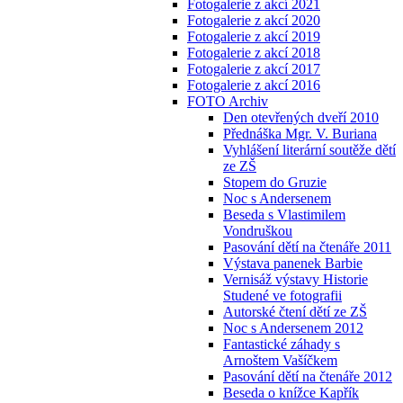
Fotogalerie z akcí 2021
Fotogalerie z akcí 2020
Fotogalerie z akcí 2019
Fotogalerie z akcí 2018
Fotogalerie z akcí 2017
Fotogalerie z akcí 2016
FOTO Archiv
Den otevřených dveří 2010
Přednáška Mgr. V. Buriana
Vyhlášení literární soutěže dětí
ze ZŠ
Stopem do Gruzie
Noc s Andersenem
Beseda s Vlastimilem
Vondruškou
Pasování dětí na čtenáře 2011
Výstava panenek Barbie
Vernisáž výstavy Historie
Studené ve fotografii
Autorské čtení dětí ze ZŠ
Noc s Andersenem 2012
Fantastické záhady s
Arnoštem Vašíčkem
Pasování dětí na čtenáře 2012
Beseda o knížce Kapřík