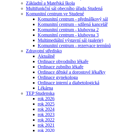
Základní a Mateřská škola
Multifunkční sál obecního úřadu Studená
Komunitní centrum ve Studené
Komunitní centrum - přednáškový sál
Komunitní centrum - sdílená kancelář
Komunitní centrum - klubovna 2
Komunitní centrum - klubovna 3
Multimediální výstavní sál (galerie)
Komunitní centrum - rezervace termínů
Zdravotní středisko
Aktuálně
Ordinace obvodního lékaře
Ordinace zubního lékaře
Ordinace dětské a dorostové lékařky
Ordinace gynekologa
Ordinace interní a diabetologická
Lékárna
TEP Studenska
rok 2026
rok 2025
rok 2024
rok 2023
rok 2022
rok 2021
rok 2020