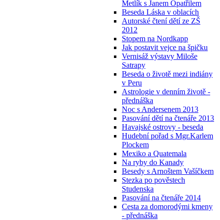
Metlík s Janem Opatřilem
Beseda Láska v oblacích
Autorské čtení dětí ze ZŠ
2012
Stopem na Nordkapp
Jak postavit vejce na špičku
Vernisáž výstavy Miloše
Satrapy
Beseda o životě mezi indiány
v Peru
Astrologie v denním životě -
přednáška
Noc s Andersenem 2013
Pasování dětí na čtenáře 2013
Havajské ostrovy - beseda
Hudební pořad s Mgr.Karlem
Plockem
Mexiko a Quatemala
Na ryby do Kanady
Besedy s Arnoštem Vašíčkem
Stezka po pověstech
Studenska
Pasování na čtenáře 2014
Cesta za domorodými kmeny
- přednáška