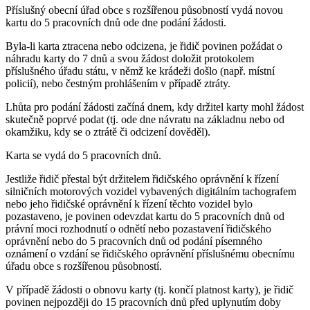
Příslušný obecní úřad obce s rozšířenou působností vydá novou
kartu do 5 pracovních dnů ode dne podání žádosti.
Byla-li karta ztracena nebo odcizena, je řidič povinen požádat o
náhradu karty do 7 dnů a svou žádost doložit protokolem
příslušného úřadu státu, v němž ke krádeži došlo (např. místní
policií), nebo čestným prohlášením v případě ztráty.
Lhůta pro podání žádosti začíná dnem, kdy držitel karty mohl žádost
skutečně poprvé podat (tj. ode dne návratu na základnu nebo od
okamžiku, kdy se o ztrátě či odcizení dověděl).
Karta se vydá do 5 pracovních dnů.
Jestliže řidič přestal být držitelem řidičského oprávnění k řízení
silničních motorových vozidel vybavených digitálním tachografem
nebo jeho řidičské oprávnění k řízení těchto vozidel bylo
pozastaveno, je povinen odevzdat kartu do 5 pracovních dnů od
právní moci rozhodnutí o odnětí nebo pozastavení řidičského
oprávnění nebo do 5 pracovních dnů od podání písemného
oznámení o vzdání se řidičského oprávnění příslušnému obecnímu
úřadu obce s rozšířenou působností.
V případě žádosti o obnovu karty (tj. končí platnost karty), je řidič
povinen nejpozději do 15 pracovních dnů před uplynutím doby