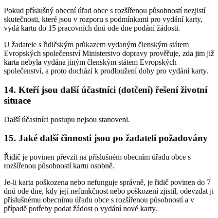
Pokud příslušný obecní úřad obce s rozšířenou působností nezjistí
skutečnosti, které jsou v rozporu s podmínkami pro vydání karty,
vydá kartu do 15 pracovních dnů ode dne podání žádosti.
U žadatele s řidičským průkazem vydaným členským státem
Evropských společenství Ministerstvo dopravy prověřuje, zda jim již
karta nebyla vydána jiným členským státem Evropských
společenství, a proto dochází k prodloužení doby pro vydání karty.
14. Kteří jsou další účastníci (dotčení) řešení životní
situace
Další účastníci postupu nejsou stanoveni.
15. Jaké další činnosti jsou po žadateli požadovány
Řidič je povinen převzít na příslušném obecním úřadu obce s
rozšířenou působností kartu osobně.
Je-li karta poškozena nebo nefunguje správně, je řidič povinen do 7
dnů ode dne, kdy její nefunkčnost nebo poškození zjistil, odevzdat ji
příslušnému obecnímu úřadu obce s rozšířenou působností a v
případě potřeby podat žádost o vydání nové karty.