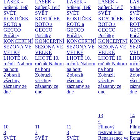
LÁSEK -
LÁSEK -
LÁSEK -
LÁSEK -
LÁS
Sdílení, Telč
Sdílení, Telč
Sdílení, Telč
Sdílení, Telč
Sdíle
SVĚT
SVĚT
SVĚT
SVĚT
SVĚ
KOSTIČEK
KOSTIČEK
KOSTIČEK
KOSTIČEK
KOS
ROTO a
ROTO a
ROTO a
ROTO a
ROT
GECCO
GECCO
GECCO
GECCO
GE
Počátky
Počátky
Počátky
Počátky
Počá
KONCERTNÍ
KONCERTNÍ
KONCERTNÍ
KONCERTNÍ
KON
SEZONA VE
SEZONA VE
SEZONA VE
SEZONA VE
SEZ
VELKÉ
VELKÉ
VELKÉ
VELKÉ
VEL
LHOTĚ
10.
LHOTĚ
10.
LHOTĚ
10.
LHOTĚ
10.
LHO
ročník Nahoru
ročník Nahoru
ročník Nahoru
ročník Nahoru
ročn
na horu
na horu
na horu
na horu
na h
Zobrazit
Zobrazit
Zobrazit
Zobrazit
Zobr
všechny
všechny
všechny
všechny
všec
záznamy ze
záznamy ze
záznamy ze
záznamy ze
zázn
dne
dne
dne
dne
dne
13
14
4
4
10
11
12
Filmový
Film
3
3
3
festival Film
festi
SVĚT
SVĚT
SVĚT
Renaissance ve
Rena