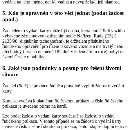
vydána na jeho jméno, není-li vadná a nevypršela-li její platnost.
5. Kdo je oprávněn v této věci jednat (podat žádost
apod.)
Žadatelem o vydání karty může být osoba, která hodlá řídit vozidlo
vybavené záznamovým zařízením podle Nařízení Rady (ES) č.
2135/98 (digitálním tachografem), je držitelem příslušného
řidičského oprávnění pro řízení takového vozidla a má trvalý nebo
přechodný (trvající nejméně 185 dnů v kalendářním roce) pobyt na
území České republiky.
6. Jaké jsou podmínky a postup pro řešení životní
situace
Žadatel (řidič) je povinen řádně a pravdivě vyplnit žádost o vydání
karty.
Karta se vydává k platnému řidičskému průkazu a číslo řidičského
průkazu je uvedeno přímo na kartě.
Lze podat žádost o vydání karty současně se žádostí o vydání
řidičského průkazu. V tomto případě se na žádosti o vydání karty
neuvede číslo a série řidičského průkazu; tento údaj se doplní teprve