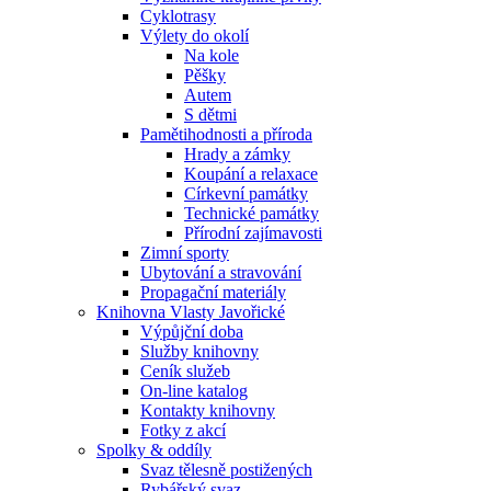
Cyklotrasy
Výlety do okolí
Na kole
Pěšky
Autem
S dětmi
Pamětihodnosti a příroda
Hrady a zámky
Koupání a relaxace
Církevní památky
Technické památky
Přírodní zajímavosti
Zimní sporty
Ubytování a stravování
Propagační materiály
Knihovna Vlasty Javořické
Výpůjční doba
Služby knihovny
Ceník služeb
On-line katalog
Kontakty knihovny
Fotky z akcí
Spolky & oddíly
Svaz tělesně postižených
Rybářský svaz