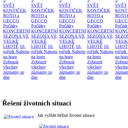
3
3
3
3
3
SVĚT
SVĚT
SVĚT
SVĚT
SVĚT
KOSTIČEK
KOSTIČEK
KOSTIČEK
KOSTIČEK
KOST
ROTO a
ROTO a
ROTO a
ROTO a
ROTO
GECCO
GECCO
GECCO
GECCO
GECC
Počátky
Počátky
Počátky
Počátky
Počátk
KONCERTNÍ
KONCERTNÍ
KONCERTNÍ
KONCERTNÍ
KONC
SEZONA VE
SEZONA VE
SEZONA VE
SEZONA VE
SEZO
VELKÉ
VELKÉ
VELKÉ
VELKÉ
VELK
LHOTĚ
10.
LHOTĚ
10.
LHOTĚ
10.
LHOTĚ
10.
LHOT
ročník Nahoru
ročník Nahoru
ročník Nahoru
ročník Nahoru
ročník
na horu
na horu
na horu
na horu
na hor
Zobrazit
Zobrazit
Zobrazit
Zobrazit
Zobraz
všechny
všechny
všechny
všechny
všechn
záznamy ze
záznamy ze
záznamy ze
záznamy ze
záznam
dne
dne
dne
dne
dne
Řešení životních situací
Jak vyřídit běžné životní situace