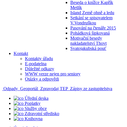
Beseda o knížce Kapřík
Metlík
Island Země ohně a ledu
Setkání se spisovatelem
V.Vondruškou
Pasování na čtenáře 2015
Pohádková šipkovaná
Motivační besedy
nakladatelství Thovt
Svatojakubská pouť
Kontakt
Kontakty úřadu
E-podatelna
Důležité odkazy
WWW verze nejen pro seniory
Otázky a odpovědi
Odpady
Geoportál
Zpravodaj TEP
Zápisy ze zastupitelstva
Úřední deska
Poplatky
Služby obce
Zdravotní středisko
Knihovna