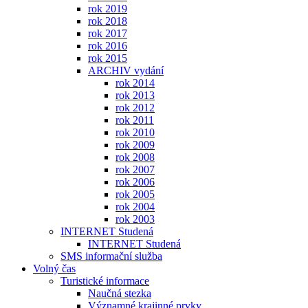
rok 2019
rok 2018
rok 2017
rok 2016
rok 2015
ARCHIV vydání
rok 2014
rok 2013
rok 2012
rok 2011
rok 2010
rok 2009
rok 2008
rok 2007
rok 2006
rok 2005
rok 2004
rok 2003
INTERNET Studená
INTERNET Studená
SMS informační služba
Volný čas
Turistické informace
Naučná stezka
Významné krajinné prvky