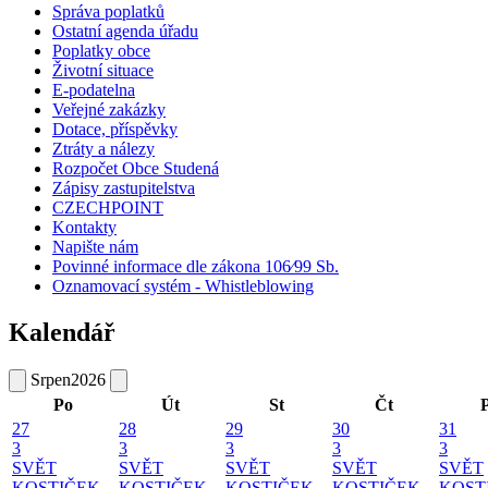
Správa poplatků
Ostatní agenda úřadu
Poplatky obce
Životní situace
E-podatelna
Veřejné zakázky
Dotace, příspěvky
Ztráty a nálezy
Rozpočet Obce Studená
Zápisy zastupitelstva
CZECHPOINT
Kontakty
Napište nám
Povinné informace dle zákona 106⁄99 Sb.
Oznamovací systém - Whistleblowing
Kalendář
Srpen
2026
Po
Út
St
Čt
27
28
29
30
31
3
3
3
3
3
SVĚT
SVĚT
SVĚT
SVĚT
SVĚT
KOSTIČEK
KOSTIČEK
KOSTIČEK
KOSTIČEK
KOST