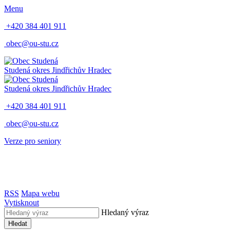
Menu
+420 384 401 911
obec@ou-stu.cz
Studená
okres Jindřichův Hradec
Studená
okres Jindřichův Hradec
+420 384 401 911
obec@ou-stu.cz
Verze pro seniory
RSS
Mapa webu
Vytisknout
Hledaný výraz
Hledat