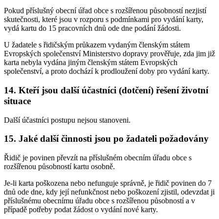
Pokud příslušný obecní úřad obce s rozšířenou působností nezjistí
skutečnosti, které jsou v rozporu s podmínkami pro vydání karty,
vydá kartu do 15 pracovních dnů ode dne podání žádosti.
U žadatele s řidičským průkazem vydaným členským státem
Evropských společenství Ministerstvo dopravy prověřuje, zda jim již
karta nebyla vydána jiným členským státem Evropských
společenství, a proto dochází k prodloužení doby pro vydání karty.
14. Kteří jsou další účastníci (dotčení) řešení životní
situace
Další účastníci postupu nejsou stanoveni.
15. Jaké další činnosti jsou po žadateli požadovány
Řidič je povinen převzít na příslušném obecním úřadu obce s
rozšířenou působností kartu osobně.
Je-li karta poškozena nebo nefunguje správně, je řidič povinen do 7
dnů ode dne, kdy její nefunkčnost nebo poškození zjistil, odevzdat ji
příslušnému obecnímu úřadu obce s rozšířenou působností a v
případě potřeby podat žádost o vydání nové karty.