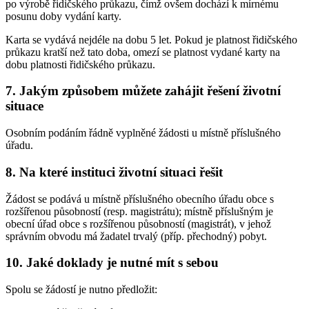
po výrobě řidičského průkazu, čímž ovšem dochází k mírnému
posunu doby vydání karty.
Karta se vydává nejdéle na dobu 5 let. Pokud je platnost řidičského
průkazu kratší než tato doba, omezí se platnost vydané karty na
dobu platnosti řidičského průkazu.
7. Jakým způsobem můžete zahájit řešení životní
situace
Osobním podáním řádně vyplněné žádosti u místně příslušného
úřadu.
8. Na které instituci životní situaci řešit
Žádost se podává u místně příslušného obecního úřadu obce s
rozšířenou působností (resp. magistrátu); místně příslušným je
obecní úřad obce s rozšířenou působností (magistrát), v jehož
správním obvodu má žadatel trvalý (příp. přechodný) pobyt.
10. Jaké doklady je nutné mít s sebou
Spolu se žádostí je nutno předložit: