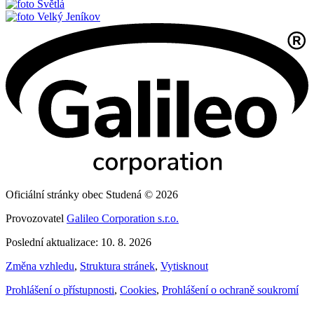
Světlá
Velký Jeníkov
Oficiální stránky obec Studená © 2026
Provozovatel
Galileo Corporation s.r.o.
Poslední aktualizace: 10. 8. 2026
Změna vzhledu
,
Struktura stránek
,
Vytisknout
Prohlášení o přístupnosti
,
Cookies
,
Prohlášení o ochraně soukromí