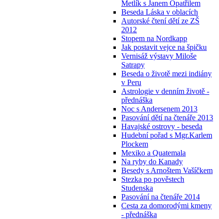
Metlík s Janem Opatřilem
Beseda Láska v oblacích
Autorské čtení dětí ze ZŠ
2012
Stopem na Nordkapp
Jak postavit vejce na špičku
Vernisáž výstavy Miloše
Satrapy
Beseda o životě mezi indiány
v Peru
Astrologie v denním životě -
přednáška
Noc s Andersenem 2013
Pasování dětí na čtenáře 2013
Havajské ostrovy - beseda
Hudební pořad s Mgr.Karlem
Plockem
Mexiko a Quatemala
Na ryby do Kanady
Besedy s Arnoštem Vašíčkem
Stezka po pověstech
Studenska
Pasování na čtenáře 2014
Cesta za domorodými kmeny
- přednáška