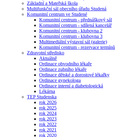
Základní a Mateřská škola
Multifunkční sál obecního úřadu Studená
Komunitní centrum ve Studené
Komunitní centrum - přednáškový sál
Komunitní centrum - sdílená kancelář
Komunitní centrum - klubovna 2
Komunitní centrum - klubovna 3
Multimediální výstavní sál (galerie)
Komunitní centrum - rezervace termínů
Zdravotní středisko
Aktuálně
Ordinace obvodního lékaře
Ordinace zubního lékaře
Ordinace dětské a dorostové lékařky
Ordinace gynekologa
Ordinace interní a diabetologická
Lékárna
TEP Studenska
rok 2026
rok 2025
rok 2024
rok 2023
rok 2022
rok 2021
rok 2020