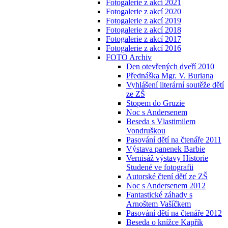
Fotogalerie z akcí 2021
Fotogalerie z akcí 2020
Fotogalerie z akcí 2019
Fotogalerie z akcí 2018
Fotogalerie z akcí 2017
Fotogalerie z akcí 2016
FOTO Archiv
Den otevřených dveří 2010
Přednáška Mgr. V. Buriana
Vyhlášení literární soutěže dětí
ze ZŠ
Stopem do Gruzie
Noc s Andersenem
Beseda s Vlastimilem
Vondruškou
Pasování dětí na čtenáře 2011
Výstava panenek Barbie
Vernisáž výstavy Historie
Studené ve fotografii
Autorské čtení dětí ze ZŠ
Noc s Andersenem 2012
Fantastické záhady s
Arnoštem Vašíčkem
Pasování dětí na čtenáře 2012
Beseda o knížce Kapřík