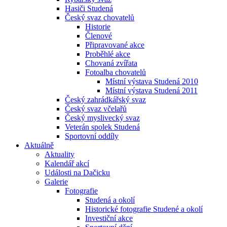
Hasiči Studená
Český svaz chovatelů
Historie
Členové
Připravované akce
Proběhlé akce
Chovaná zvířata
Fotoalba chovatelů
Místní výstava Studená 2010
Místní výstava Studená 2011
Český zahrádkářský svaz
Český svaz včelařů
Český myslivecký svaz
Veterán spolek Studená
Sportovní oddíly
Aktuálně
Aktuality
Kalendář akcí
Události na Dačicku
Galerie
Fotografie
Studená a okolí
Historické fotografie Studené a okolí
Investiční akce