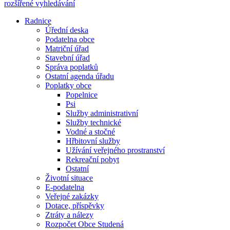
rozšířené vyhledávání
Radnice
Úřední deska
Podatelna obce
Matriční úřad
Stavební úřad
Správa poplatků
Ostatní agenda úřadu
Poplatky obce
Popelnice
Psi
Služby administrativní
Služby technické
Vodné a stočné
Hřbitovní služby
Užívání veřejného prostranství
Rekreační pobyt
Ostatní
Životní situace
E-podatelna
Veřejné zakázky
Dotace, příspěvky
Ztráty a nálezy
Rozpočet Obce Studená