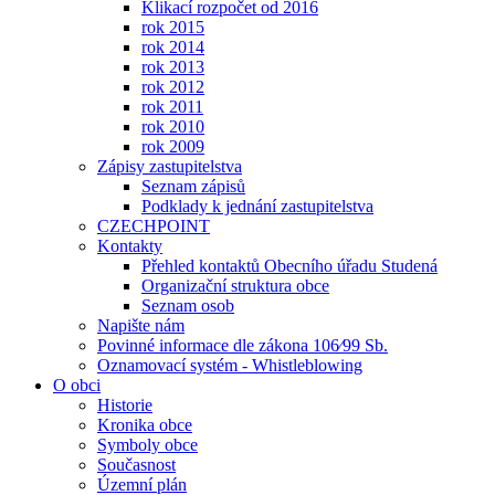
Klikací rozpočet od 2016
rok 2015
rok 2014
rok 2013
rok 2012
rok 2011
rok 2010
rok 2009
Zápisy zastupitelstva
Seznam zápisů
Podklady k jednání zastupitelstva
CZECHPOINT
Kontakty
Přehled kontaktů Obecního úřadu Studená
Organizační struktura obce
Seznam osob
Napište nám
Povinné informace dle zákona 106⁄99 Sb.
Oznamovací systém - Whistleblowing
O obci
Historie
Kronika obce
Symboly obce
Současnost
Územní plán