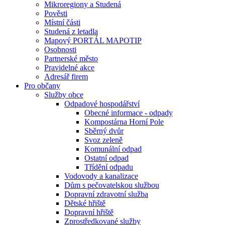
Mikroregiony a Studená
Pověsti
Místní části
Studená z letadla
Mapový PORTÁL MAPOTIP
Osobnosti
Partnerské město
Pravidelné akce
Adresář firem
Pro občany
Služby obce
Odpadové hospodářství
Obecné informace - odpady
Kompostárna Horní Pole
Sběrný dvůr
Svoz zeleně
Komunální odpad
Ostatní odpad
Třídění odpadu
Vodovody a kanalizace
Dům s pečovatelskou službou
Dopravní zdravotní služba
Dětské hřiště
Dopravní hřiště
Zprostředkované služby