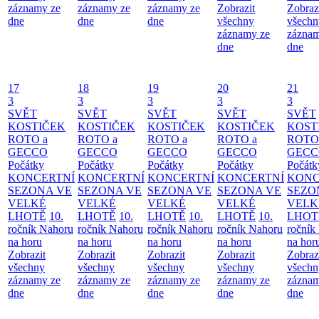
záznamy ze
záznamy ze
záznamy ze
Zobrazit
Zobraz
dne
dne
dne
všechny
všechn
záznamy ze
záznam
dne
dne
17
18
19
20
21
3
3
3
3
3
SVĚT
SVĚT
SVĚT
SVĚT
SVĚT
KOSTIČEK
KOSTIČEK
KOSTIČEK
KOSTIČEK
KOST
ROTO a
ROTO a
ROTO a
ROTO a
ROTO
GECCO
GECCO
GECCO
GECCO
GECC
Počátky
Počátky
Počátky
Počátky
Počátk
KONCERTNÍ
KONCERTNÍ
KONCERTNÍ
KONCERTNÍ
KONC
SEZONA VE
SEZONA VE
SEZONA VE
SEZONA VE
SEZO
VELKÉ
VELKÉ
VELKÉ
VELKÉ
VELK
LHOTĚ
10.
LHOTĚ
10.
LHOTĚ
10.
LHOTĚ
10.
LHOT
ročník Nahoru
ročník Nahoru
ročník Nahoru
ročník Nahoru
ročník
na horu
na horu
na horu
na horu
na hor
Zobrazit
Zobrazit
Zobrazit
Zobrazit
Zobraz
všechny
všechny
všechny
všechny
všechn
záznamy ze
záznamy ze
záznamy ze
záznamy ze
záznam
dne
dne
dne
dne
dne