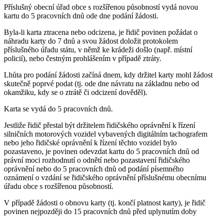
Příslušný obecní úřad obce s rozšířenou působností vydá novou
kartu do 5 pracovních dnů ode dne podání žádosti.
Byla-li karta ztracena nebo odcizena, je řidič povinen požádat o
náhradu karty do 7 dnů a svou žádost doložit protokolem
příslušného úřadu státu, v němž ke krádeži došlo (např. místní
policií), nebo čestným prohlášením v případě ztráty.
Lhůta pro podání žádosti začíná dnem, kdy držitel karty mohl žádost
skutečně poprvé podat (tj. ode dne návratu na základnu nebo od
okamžiku, kdy se o ztrátě či odcizení dověděl).
Karta se vydá do 5 pracovních dnů.
Jestliže řidič přestal být držitelem řidičského oprávnění k řízení
silničních motorových vozidel vybavených digitálním tachografem
nebo jeho řidičské oprávnění k řízení těchto vozidel bylo
pozastaveno, je povinen odevzdat kartu do 5 pracovních dnů od
právní moci rozhodnutí o odnětí nebo pozastavení řidičského
oprávnění nebo do 5 pracovních dnů od podání písemného
oznámení o vzdání se řidičského oprávnění příslušnému obecnímu
úřadu obce s rozšířenou působností.
V případě žádosti o obnovu karty (tj. končí platnost karty), je řidič
povinen nejpozději do 15 pracovních dnů před uplynutím doby