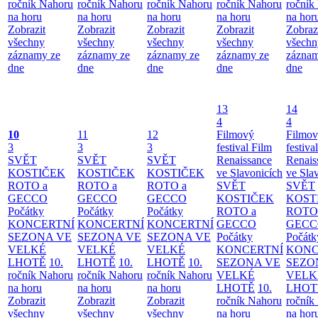
ročník Nahoru
ročník Nahoru
ročník Nahoru
ročník Nahoru
ročník
na horu
na horu
na horu
na horu
na hor
Zobrazit
Zobrazit
Zobrazit
Zobrazit
Zobraz
všechny
všechny
všechny
všechny
všechn
záznamy ze
záznamy ze
záznamy ze
záznamy ze
záznam
dne
dne
dne
dne
dne
13
14
4
4
10
11
12
Filmový
Filmo
3
3
3
festival Film
festiva
SVĚT
SVĚT
SVĚT
Renaissance
Renais
KOSTIČEK
KOSTIČEK
KOSTIČEK
ve Slavonicích
ve Sla
ROTO a
ROTO a
ROTO a
SVĚT
SVĚT
GECCO
GECCO
GECCO
KOSTIČEK
KOST
Počátky
Počátky
Počátky
ROTO a
ROTO
KONCERTNÍ
KONCERTNÍ
KONCERTNÍ
GECCO
GECC
SEZONA VE
SEZONA VE
SEZONA VE
Počátky
Počátk
VELKÉ
VELKÉ
VELKÉ
KONCERTNÍ
KONC
LHOTĚ
10.
LHOTĚ
10.
LHOTĚ
10.
SEZONA VE
SEZO
ročník Nahoru
ročník Nahoru
ročník Nahoru
VELKÉ
VELK
na horu
na horu
na horu
LHOTĚ
10.
LHOT
Zobrazit
Zobrazit
Zobrazit
ročník Nahoru
ročník
všechny
všechny
všechny
na horu
na hor