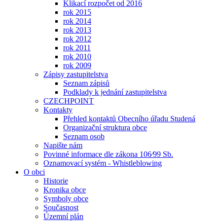
Klikací rozpočet od 2016
rok 2015
rok 2014
rok 2013
rok 2012
rok 2011
rok 2010
rok 2009
Zápisy zastupitelstva
Seznam zápisů
Podklady k jednání zastupitelstva
CZECHPOINT
Kontakty
Přehled kontaktů Obecního úřadu Studená
Organizační struktura obce
Seznam osob
Napište nám
Povinné informace dle zákona 106⁄99 Sb.
Oznamovací systém - Whistleblowing
O obci
Historie
Kronika obce
Symboly obce
Současnost
Územní plán