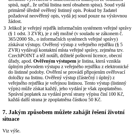
spisů, např., že určitá listina není obsahem spisu). Soud vydá
primárně úředně ověřený listinný opis. Pokud by žadatel
požadoval neověřený opis, vydá jej soud pouze na výslovnou
žádost.
3
Jelikož je veřejný rejstřík informačním systémem veřejné správy
(§ 1 odst. 3 ZVR), je z něj možné (v souladu se zákonem č.
365/2000 Sb., o informačních systémech veřejné správy)
získávat výstupy. Ověřený výstup z veřejného rejstříku (§ 5
ZVR) vydávají kontaktní místa veřejné správy, zejména tzv.
CzechPOINT a též notáři, držitelé poštovní licence, obecní
úřady, apod.
Ověřeným výstupem
je listina, která vznikla
úplným převodem výstupu z veřejného rejstříku z elektronické
do listinné podoby. Ověření se provádí připojením ověřovací
doložky na listinu. Ověřený výstup (částečný i úplný) z
veřejného rejstříku je veřejnou listinou. Tento výstup (listinný
výpis) může získat každý, jeho vydání je však zpoplatněno.
Správní poplatek za vydání první strany výpisu činí 100 Kč,
každá další strana je zpoplatněna částkou 50 Kč.
7. Jakým způsobem můžete zahájit řešení životní
situace
Viz výše.