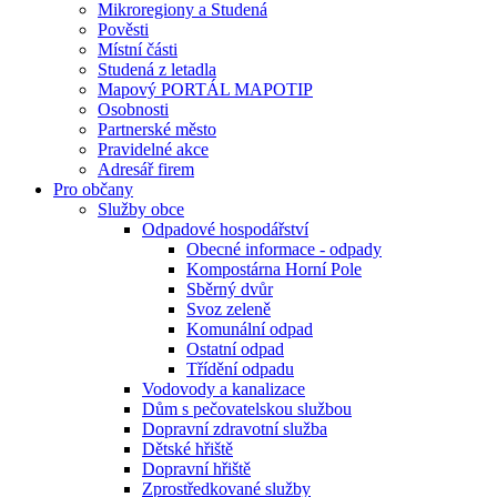
Mikroregiony a Studená
Pověsti
Místní části
Studená z letadla
Mapový PORTÁL MAPOTIP
Osobnosti
Partnerské město
Pravidelné akce
Adresář firem
Pro občany
Služby obce
Odpadové hospodářství
Obecné informace - odpady
Kompostárna Horní Pole
Sběrný dvůr
Svoz zeleně
Komunální odpad
Ostatní odpad
Třídění odpadu
Vodovody a kanalizace
Dům s pečovatelskou službou
Dopravní zdravotní služba
Dětské hřiště
Dopravní hřiště
Zprostředkované služby