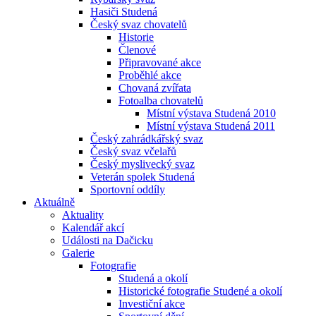
Hasiči Studená
Český svaz chovatelů
Historie
Členové
Připravované akce
Proběhlé akce
Chovaná zvířata
Fotoalba chovatelů
Místní výstava Studená 2010
Místní výstava Studená 2011
Český zahrádkářský svaz
Český svaz včelařů
Český myslivecký svaz
Veterán spolek Studená
Sportovní oddíly
Aktuálně
Aktuality
Kalendář akcí
Události na Dačicku
Galerie
Fotografie
Studená a okolí
Historické fotografie Studené a okolí
Investiční akce