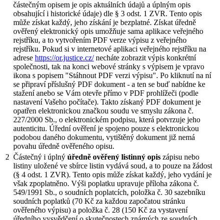
částečným opisem je opis aktuálních údajů a úplným opis
obsahující i historické údaje) dle § 3 odst. 1 ZVR. Tento opis
může získat každý, jeho získání je bezplatné. Získat úředně
ověřený elektronický opis umožňuje sama aplikace veřejného
rejstříku, a to vytvořením PDF verze výpisu z veřejného
rejstříku. Pokud si v internetové aplikaci veřejného rejstříku na
adrese
https://or.justice.cz/
necháte zobrazit výpis konkrétní
společnosti, tak na konci webové stránky s výpisem je vpravo
ikona s popisem "Stáhnout PDF verzi výpisu". Po kliknutí na ní
se připraví příslušný PDF dokument - a ten se buď nabídne ke
stažení anebo se Vám otevře přímo v PDF prohlížeči (podle
nastavení Vašeho počítače). Takto získaný PDF dokument je
opatřen elektronickou značkou soudu ve smyslu zákona č.
227/2000 Sb., o elektronickém podpisu, která potvrzuje jeho
autenticitu. Úřední ověření je spojeno pouze s elektronickou
podobou daného dokumentu, vytištěný dokument již nemá
povahu úředně ověřeného opisu.
2
Částečný i úplný
úředně ověřený listinný opis
zápisu nebo
listiny uložené ve sbírce listin vydává soud, a to pouze na žádost
(§ 4 odst. 1 ZVR). Tento opis může získat každý, jeho vydání je
však zpoplatněno. Výši poplatku upravuje příloha zákona č.
549/1991 Sb., o soudních poplatcích, položka č. 30 sazebníku
soudních poplatků (70 Kč za každou započatou stránku
ověřeného výpisu) a položka č. 28 (150 Kč za vystavení
úředního vysvědčení o skutečnostech známých ze soudních