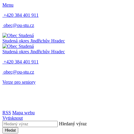
Menu
+420 384 401 911
obec@ou-stu.cz
Studená
okres Jindřichův Hradec
Studená
okres Jindřichův Hradec
+420 384 401 911
obec@ou-stu.cz
Verze pro seniory
RSS
Mapa webu
Vytisknout
Hledaný výraz
Hledat