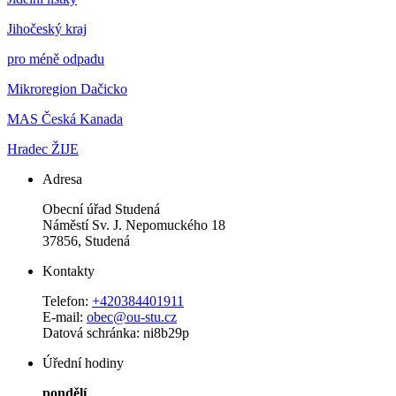
Jihočeský kraj
pro méně odpadu
Mikroregion Dačicko
MAS Česká Kanada
Hradec ŽIJE
Adresa
Obecní úřad Studená
Náměstí Sv. J. Nepomuckého 18
37856, Studená
Kontakty
Telefon:
+420384401911
E-mail:
obec@ou-stu.cz
Datová schránka: ni8b29p
Úřední hodiny
pondělí