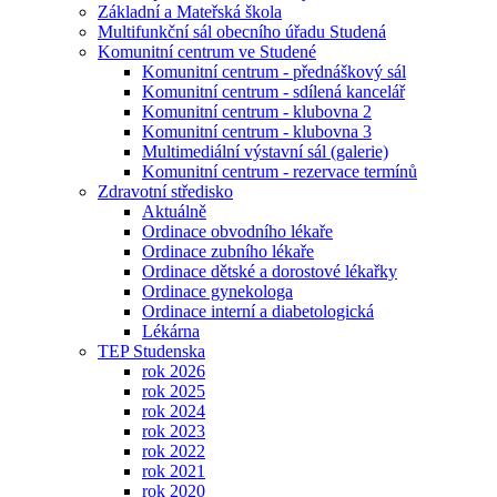
Základní a Mateřská škola
Multifunkční sál obecního úřadu Studená
Komunitní centrum ve Studené
Komunitní centrum - přednáškový sál
Komunitní centrum - sdílená kancelář
Komunitní centrum - klubovna 2
Komunitní centrum - klubovna 3
Multimediální výstavní sál (galerie)
Komunitní centrum - rezervace termínů
Zdravotní středisko
Aktuálně
Ordinace obvodního lékaře
Ordinace zubního lékaře
Ordinace dětské a dorostové lékařky
Ordinace gynekologa
Ordinace interní a diabetologická
Lékárna
TEP Studenska
rok 2026
rok 2025
rok 2024
rok 2023
rok 2022
rok 2021
rok 2020