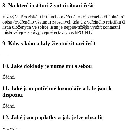
8. Na které instituci životní situaci řešit
Viz výše. Pro získání listinného ověřeného (částečného či úplného)
opisu (ověřeného výstupu) zapsaných údajů z veřejného rejstříku či
listin uložených ve sbírce listin je nejpraktičtější využít kontaktní
místa veřejné správy, zejména tzv. CzechPOINT.
9. Kde, s kým a kdy životní situaci řešit
—
10. Jaké doklady je nutné mít s sebou
Žádné.
11. Jaké jsou potřebné formuláře a kde jsou k
dispozici
Žádné.
12. Jaké jsou poplatky a jak je lze uhradit
Viz výše.