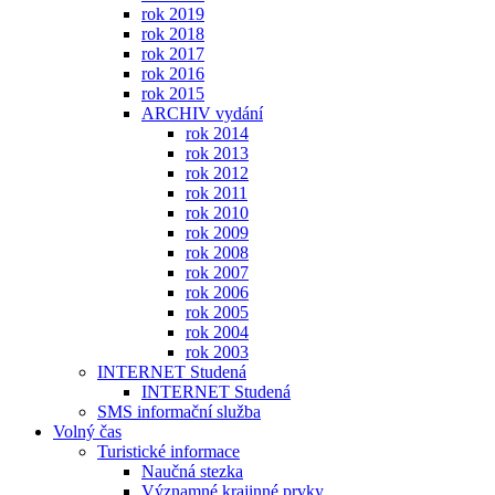
rok 2019
rok 2018
rok 2017
rok 2016
rok 2015
ARCHIV vydání
rok 2014
rok 2013
rok 2012
rok 2011
rok 2010
rok 2009
rok 2008
rok 2007
rok 2006
rok 2005
rok 2004
rok 2003
INTERNET Studená
INTERNET Studená
SMS informační služba
Volný čas
Turistické informace
Naučná stezka
Významné krajinné prvky