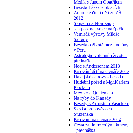
Metlík s Janem Opatřilem
Beseda Láska v oblacích
Autorské čtení dětí ze ZŠ
2012
Stopem na Nordkapp
Jak postavit vejce na špičku
Vernisáž výstavy Miloše
Satrapy
Beseda o životě mezi indiány
v Peru
Astrologie v denním životě -
přednáška
Noc s Andersenem 2013
Pasování dětí na čtenáře 2013
Havajské ostrovy - beseda
Hudební pořad s Mgr.Karlem
Plockem
Mexiko a Quatemala
Na ryby do Kanady
Besedy s Arnoštem Vašíčkem
Stezka po pověstech
Studenska
Pasování na čtenáře 2014
Cesta za domorodými kmeny
- přednáška