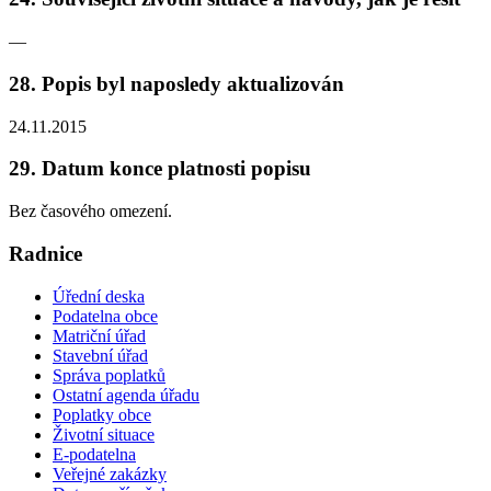
—
28. Popis byl naposledy aktualizován
24.11.2015
29. Datum konce platnosti popisu
Bez časového omezení.
Radnice
Úřední deska
Podatelna obce
Matriční úřad
Stavební úřad
Správa poplatků
Ostatní agenda úřadu
Poplatky obce
Životní situace
E-podatelna
Veřejné zakázky