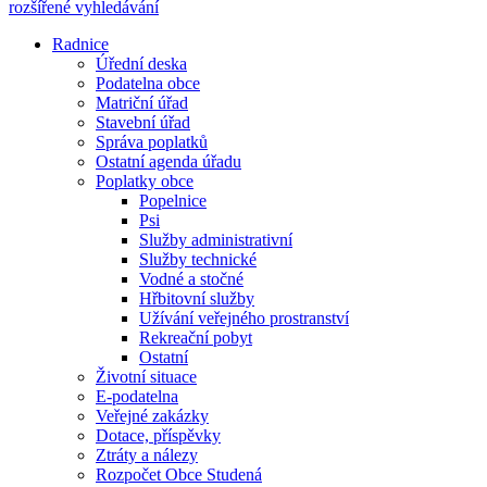
rozšířené vyhledávání
Radnice
Úřední deska
Podatelna obce
Matriční úřad
Stavební úřad
Správa poplatků
Ostatní agenda úřadu
Poplatky obce
Popelnice
Psi
Služby administrativní
Služby technické
Vodné a stočné
Hřbitovní služby
Užívání veřejného prostranství
Rekreační pobyt
Ostatní
Životní situace
E-podatelna
Veřejné zakázky
Dotace, příspěvky
Ztráty a nálezy
Rozpočet Obce Studená