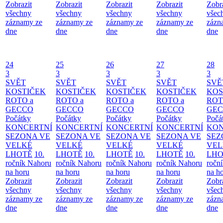
Zobrazit
Zobrazit
Zobrazit
Zobrazit
Zobr
všechny
všechny
všechny
všechny
všec
záznamy ze
záznamy ze
záznamy ze
záznamy ze
zázn
dne
dne
dne
dne
dne
24
25
26
27
28
3
3
3
3
3
SVĚT
SVĚT
SVĚT
SVĚT
SVĚ
KOSTIČEK
KOSTIČEK
KOSTIČEK
KOSTIČEK
KOS
ROTO a
ROTO a
ROTO a
ROTO a
ROT
GECCO
GECCO
GECCO
GECCO
GE
Počátky
Počátky
Počátky
Počátky
Počá
KONCERTNÍ
KONCERTNÍ
KONCERTNÍ
KONCERTNÍ
KON
SEZONA VE
SEZONA VE
SEZONA VE
SEZONA VE
SEZ
VELKÉ
VELKÉ
VELKÉ
VELKÉ
VEL
LHOTĚ
10.
LHOTĚ
10.
LHOTĚ
10.
LHOTĚ
10.
LHO
ročník Nahoru
ročník Nahoru
ročník Nahoru
ročník Nahoru
ročn
na horu
na horu
na horu
na horu
na h
Zobrazit
Zobrazit
Zobrazit
Zobrazit
Zobr
všechny
všechny
všechny
všechny
všec
záznamy ze
záznamy ze
záznamy ze
záznamy ze
zázn
dne
dne
dne
dne
dne