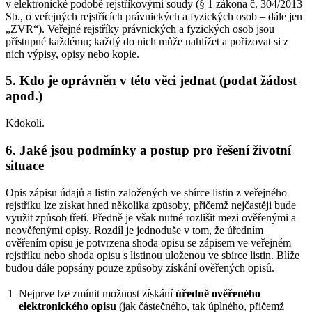
v elektronické podobě rejstříkovými soudy (§ 1 zákona č. 304/2013
Sb., o veřejných rejstřících právnických a fyzických osob – dále jen
„ZVR“). Veřejné rejstříky právnických a fyzických osob jsou
přístupné každému; každý do nich může nahlížet a pořizovat si z
nich výpisy, opisy nebo kopie.
5. Kdo je oprávněn v této věci jednat (podat žádost
apod.)
Kdokoli.
6. Jaké jsou podmínky a postup pro řešení životní
situace
Opis zápisu údajů a listin založených ve sbírce listin z veřejného
rejstříku lze získat hned několika způsoby, přičemž nejčastěji bude
využit způsob třetí. Předně je však nutné rozlišit mezi ověřenými a
neověřenými opisy. Rozdíl je jednoduše v tom, že úředním
ověřením opisu je potvrzena shoda opisu se zápisem ve veřejném
rejstříku nebo shoda opisu s listinou uloženou ve sbírce listin. Blíže
budou dále popsány pouze způsoby získání ověřených opisů.
1
Nejprve lze zmínit možnost získání
úředně ověřeného
elektronického opisu
(jak částečného, tak úplného, přičemž