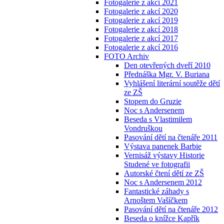
Fotogalerie z akcí 2021
Fotogalerie z akcí 2020
Fotogalerie z akcí 2019
Fotogalerie z akcí 2018
Fotogalerie z akcí 2017
Fotogalerie z akcí 2016
FOTO Archiv
Den otevřených dveří 2010
Přednáška Mgr. V. Buriana
Vyhlášení literární soutěže dětí
ze ZŠ
Stopem do Gruzie
Noc s Andersenem
Beseda s Vlastimilem
Vondruškou
Pasování dětí na čtenáře 2011
Výstava panenek Barbie
Vernisáž výstavy Historie
Studené ve fotografii
Autorské čtení dětí ze ZŠ
Noc s Andersenem 2012
Fantastické záhady s
Arnoštem Vašíčkem
Pasování dětí na čtenáře 2012
Beseda o knížce Kapřík