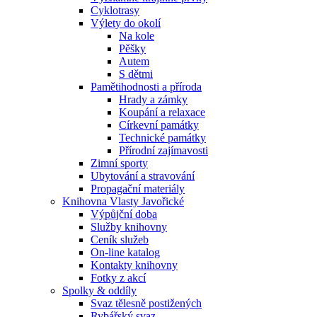
Cyklotrasy
Výlety do okolí
Na kole
Pěšky
Autem
S dětmi
Pamětihodnosti a příroda
Hrady a zámky
Koupání a relaxace
Církevní památky
Technické památky
Přírodní zajímavosti
Zimní sporty
Ubytování a stravování
Propagační materiály
Knihovna Vlasty Javořické
Výpůjční doba
Služby knihovny
Ceník služeb
On-line katalog
Kontakty knihovny
Fotky z akcí
Spolky & oddíly
Svaz tělesně postižených
Rybářský svaz