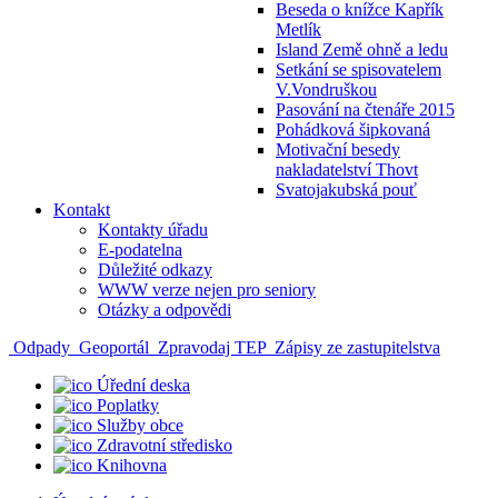
Beseda o knížce Kapřík
Metlík
Island Země ohně a ledu
Setkání se spisovatelem
V.Vondruškou
Pasování na čtenáře 2015
Pohádková šipkovaná
Motivační besedy
nakladatelství Thovt
Svatojakubská pouť
Kontakt
Kontakty úřadu
E-podatelna
Důležité odkazy
WWW verze nejen pro seniory
Otázky a odpovědi
Odpady
Geoportál
Zpravodaj TEP
Zápisy ze zastupitelstva
Úřední deska
Poplatky
Služby obce
Zdravotní středisko
Knihovna