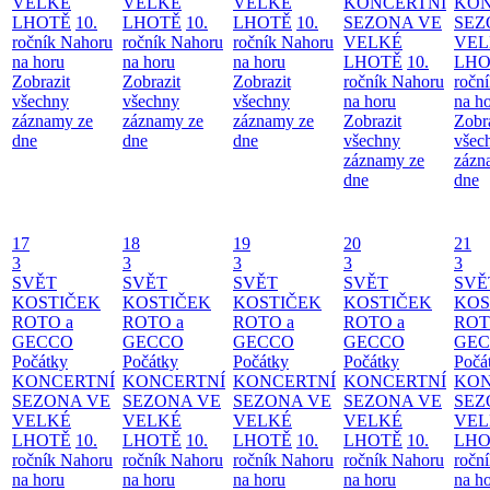
VELKÉ
VELKÉ
VELKÉ
KONCERTNÍ
KON
LHOTĚ
10.
LHOTĚ
10.
LHOTĚ
10.
SEZONA VE
SEZ
ročník Nahoru
ročník Nahoru
ročník Nahoru
VELKÉ
VEL
na horu
na horu
na horu
LHOTĚ
10.
LHO
Zobrazit
Zobrazit
Zobrazit
ročník Nahoru
ročn
všechny
všechny
všechny
na horu
na h
záznamy ze
záznamy ze
záznamy ze
Zobrazit
Zobr
dne
dne
dne
všechny
všec
záznamy ze
zázn
dne
dne
17
18
19
20
21
3
3
3
3
3
SVĚT
SVĚT
SVĚT
SVĚT
SVĚ
KOSTIČEK
KOSTIČEK
KOSTIČEK
KOSTIČEK
KOS
ROTO a
ROTO a
ROTO a
ROTO a
ROT
GECCO
GECCO
GECCO
GECCO
GE
Počátky
Počátky
Počátky
Počátky
Počá
KONCERTNÍ
KONCERTNÍ
KONCERTNÍ
KONCERTNÍ
KON
SEZONA VE
SEZONA VE
SEZONA VE
SEZONA VE
SEZ
VELKÉ
VELKÉ
VELKÉ
VELKÉ
VEL
LHOTĚ
10.
LHOTĚ
10.
LHOTĚ
10.
LHOTĚ
10.
LHO
ročník Nahoru
ročník Nahoru
ročník Nahoru
ročník Nahoru
ročn
na horu
na horu
na horu
na horu
na h