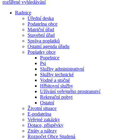
rozšířené vyhledávání
Radnice
Úřední deska
Podatelna obce
Matriční úřad
Stavební úřad
Správa poplatků
Ostatní agenda úřadu
Poplatky obce
Popelnice
Psi
Služby administrativní
Služby technické
Vodné a stočné
Hřbitovní služby
Užívání veřejného prostranství
Rekreační pobyt
Ostatní
Životní situace
E-podatelna
Veřejné zakázky
Dotace, příspěvky
Ztráty a nálezy
Rozpočet Obce Studená