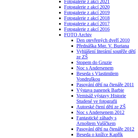
Fotogalerie z akcí 2021
Fotogalerie z akcí 2020
Fotogalerie z akcí 2019
Fotogalerie z akcí 2018
Fotogalerie z akcí 2017
Fotogalerie z akcí 2016
FOTO Archiv
Den otevřených dveří 2010
Přednáška Mgr. V. Buriana
Vyhlášení literární soutěže dětí
ze ZŠ
Stopem do Gruzie
Noc s Andersenem
Beseda s Vlastimilem
Vondruškou
Pasování dětí na čtenáře 2011
Výstava panenek Barbie
Vernisáž výstavy Historie
Studené ve fotografii
Autorské čtení dětí ze ZŠ
Noc s Andersenem 2012
Fantastické záhady s
Arnoštem Vašíčkem
Pasování dětí na čtenáře 2012
Beseda o knížce Kapřík