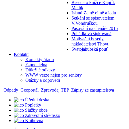
Beseda o knížce Kapřík
Metlík
Island Země ohně a ledu
Setkání se spisovatelem
V.Vondruškou
Pasování na čtenáře 2015
Pohádková šipkovaná
Motivační besedy
nakladatelství Thovt
Svatojakubská pouť
Kontakt
Kontakty úřadu
E-podatelna
Důležité odkazy
WWW verze nejen pro seniory
Otázky a odpovědi
Odpady
Geoportál
Zpravodaj TEP
Zápisy ze zastupitelstva
Úřední deska
Poplatky
Služby obce
Zdravotní středisko
Knihovna