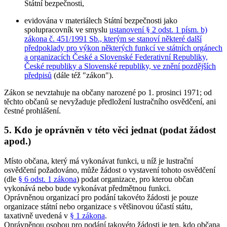
Státní bezpečnosti,
evidována v materiálech Státní bezpečnosti jako
spolupracovník ve smyslu
ustanovení § 2 odst. 1 písm. b)
zákona č. 451/1991 Sb., kterým se stanoví některé další
předpoklady pro výkon některých funkcí ve státních orgánech
a organizacích České a Slovenské Federativní Republiky,
České republiky a Slovenské republiky, ve znění pozdějších
předpisů
(dále též "zákon").
Zákon se nevztahuje na občany narozené po 1. prosinci 1971; od
těchto občanů se nevyžaduje předložení lustračního osvědčení, ani
čestné prohlášení.
5. Kdo je oprávněn v této věci jednat (podat žádost
apod.)
Místo občana, který má vykonávat funkci, u níž je lustrační
osvědčení požadováno, může žádost o vystavení tohoto osvědčení
(dle
§ 6 odst. 1 zákona
) podat organizace, pro kterou občan
vykonává nebo bude vykonávat předmětnou funkci.
Oprávněnou organizací pro podání takovéto žádosti je pouze
organizace státní nebo organizace s většinovou účastí státu,
taxativně uvedená v
§ 1 zákona
.
Oprávněnou osobou pro podání takovéto žádosti je ten, kdo občana