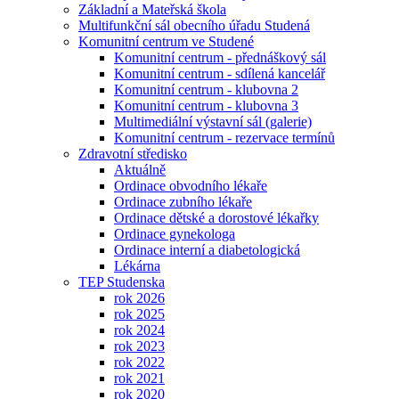
Základní a Mateřská škola
Multifunkční sál obecního úřadu Studená
Komunitní centrum ve Studené
Komunitní centrum - přednáškový sál
Komunitní centrum - sdílená kancelář
Komunitní centrum - klubovna 2
Komunitní centrum - klubovna 3
Multimediální výstavní sál (galerie)
Komunitní centrum - rezervace termínů
Zdravotní středisko
Aktuálně
Ordinace obvodního lékaře
Ordinace zubního lékaře
Ordinace dětské a dorostové lékařky
Ordinace gynekologa
Ordinace interní a diabetologická
Lékárna
TEP Studenska
rok 2026
rok 2025
rok 2024
rok 2023
rok 2022
rok 2021
rok 2020