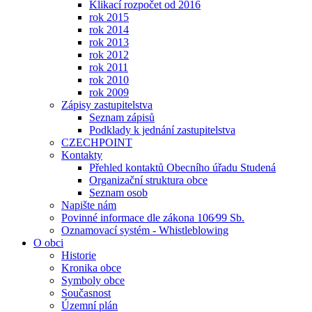
Klikací rozpočet od 2016
rok 2015
rok 2014
rok 2013
rok 2012
rok 2011
rok 2010
rok 2009
Zápisy zastupitelstva
Seznam zápisů
Podklady k jednání zastupitelstva
CZECHPOINT
Kontakty
Přehled kontaktů Obecního úřadu Studená
Organizační struktura obce
Seznam osob
Napište nám
Povinné informace dle zákona 106⁄99 Sb.
Oznamovací systém - Whistleblowing
O obci
Historie
Kronika obce
Symboly obce
Současnost
Územní plán