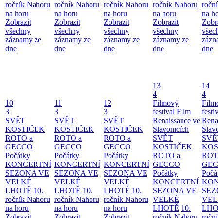
ročník Nahoru
ročník Nahoru
ročník Nahoru
ročník Nahoru
ročn
na horu
na horu
na horu
na horu
na h
Zobrazit
Zobrazit
Zobrazit
Zobrazit
Zobr
všechny
všechny
všechny
všechny
všec
záznamy ze
záznamy ze
záznamy ze
záznamy ze
zázn
dne
dne
dne
dne
dne
13
14
4
4
10
11
12
Filmový
Film
3
3
3
festival Film
festi
SVĚT
SVĚT
SVĚT
Renaissance ve
Rena
KOSTIČEK
KOSTIČEK
KOSTIČEK
Slavonicích
Slav
ROTO a
ROTO a
ROTO a
SVĚT
SVĚ
GECCO
GECCO
GECCO
KOSTIČEK
KOS
Počátky
Počátky
Počátky
ROTO a
ROT
KONCERTNÍ
KONCERTNÍ
KONCERTNÍ
GECCO
GE
SEZONA VE
SEZONA VE
SEZONA VE
Počátky
Počá
VELKÉ
VELKÉ
VELKÉ
KONCERTNÍ
KON
LHOTĚ
10.
LHOTĚ
10.
LHOTĚ
10.
SEZONA VE
SEZ
ročník Nahoru
ročník Nahoru
ročník Nahoru
VELKÉ
VEL
na horu
na horu
na horu
LHOTĚ
10.
LHO
Zobrazit
Zobrazit
Zobrazit
ročník Nahoru
ročn