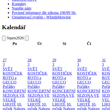
Kontakty
Napište nám
Povinné informace dle zákona 106⁄99 Sb.
Oznamovací systém - Whistleblowing
Kalendář
Srpen
2026
Po
Út
St
Čt
27
28
29
30
31
3
3
3
3
3
SVĚT
SVĚT
SVĚT
SVĚT
SVĚ
KOSTIČEK
KOSTIČEK
KOSTIČEK
KOSTIČEK
KOS
ROTO a
ROTO a
ROTO a
ROTO a
ROT
GECCO
GECCO
GECCO
GECCO
GE
Počátky
Počátky
Počátky
Počátky
Počá
KONCERTNÍ
KONCERTNÍ
KONCERTNÍ
KONCERTNÍ
KON
SEZONA VE
SEZONA VE
SEZONA VE
SEZONA VE
SEZ
VELKÉ
VELKÉ
VELKÉ
VELKÉ
VEL
LHOTĚ
10.
LHOTĚ
10.
LHOTĚ
10.
LHOTĚ
10.
LHO
ročník Nahoru
ročník Nahoru
ročník Nahoru
ročník Nahoru
ročn