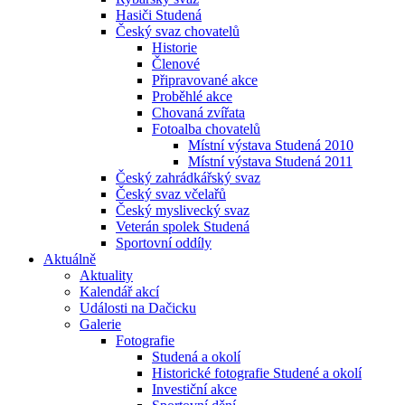
Hasiči Studená
Český svaz chovatelů
Historie
Členové
Připravované akce
Proběhlé akce
Chovaná zvířata
Fotoalba chovatelů
Místní výstava Studená 2010
Místní výstava Studená 2011
Český zahrádkářský svaz
Český svaz včelařů
Český myslivecký svaz
Veterán spolek Studená
Sportovní oddíly
Aktuálně
Aktuality
Kalendář akcí
Události na Dačicku
Galerie
Fotografie
Studená a okolí
Historické fotografie Studené a okolí
Investiční akce