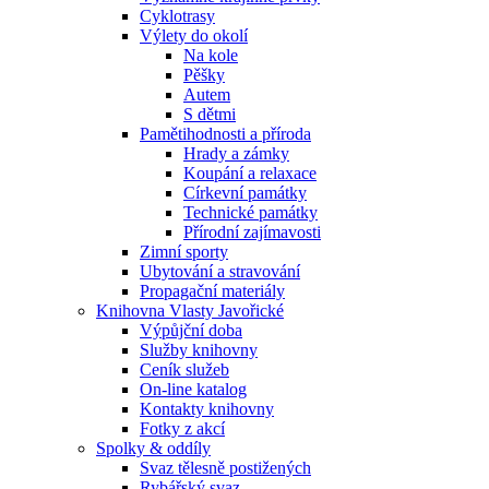
Cyklotrasy
Výlety do okolí
Na kole
Pěšky
Autem
S dětmi
Pamětihodnosti a příroda
Hrady a zámky
Koupání a relaxace
Církevní památky
Technické památky
Přírodní zajímavosti
Zimní sporty
Ubytování a stravování
Propagační materiály
Knihovna Vlasty Javořické
Výpůjční doba
Služby knihovny
Ceník služeb
On-line katalog
Kontakty knihovny
Fotky z akcí
Spolky & oddíly
Svaz tělesně postižených
Rybářský svaz