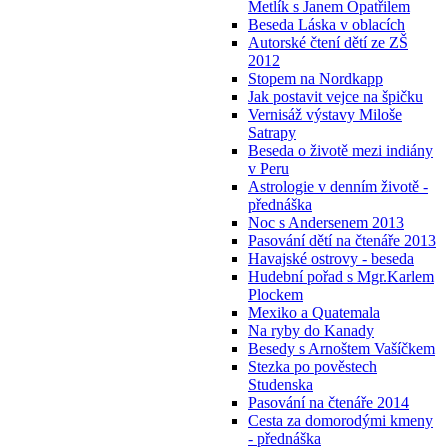
Metlík s Janem Opatřilem
Beseda Láska v oblacích
Autorské čtení dětí ze ZŠ
2012
Stopem na Nordkapp
Jak postavit vejce na špičku
Vernisáž výstavy Miloše
Satrapy
Beseda o životě mezi indiány
v Peru
Astrologie v denním životě -
přednáška
Noc s Andersenem 2013
Pasování dětí na čtenáře 2013
Havajské ostrovy - beseda
Hudební pořad s Mgr.Karlem
Plockem
Mexiko a Quatemala
Na ryby do Kanady
Besedy s Arnoštem Vašíčkem
Stezka po pověstech
Studenska
Pasování na čtenáře 2014
Cesta za domorodými kmeny
- přednáška