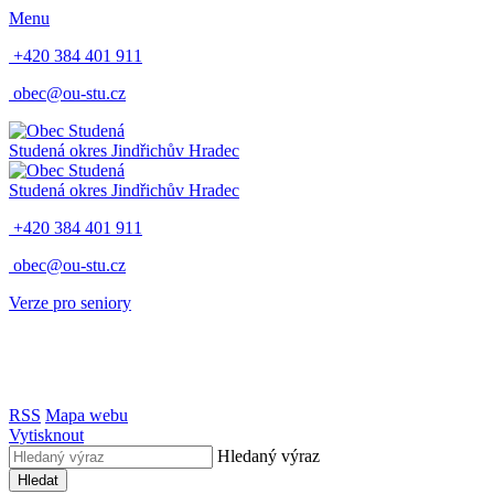
Menu
+420 384 401 911
obec@ou-stu.cz
Studená
okres Jindřichův Hradec
Studená
okres Jindřichův Hradec
+420 384 401 911
obec@ou-stu.cz
Verze pro seniory
RSS
Mapa webu
Vytisknout
Hledaný výraz
Hledat