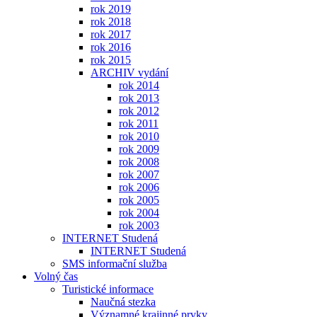
rok 2019
rok 2018
rok 2017
rok 2016
rok 2015
ARCHIV vydání
rok 2014
rok 2013
rok 2012
rok 2011
rok 2010
rok 2009
rok 2008
rok 2007
rok 2006
rok 2005
rok 2004
rok 2003
INTERNET Studená
INTERNET Studená
SMS informační služba
Volný čas
Turistické informace
Naučná stezka
Významné krajinné prvky