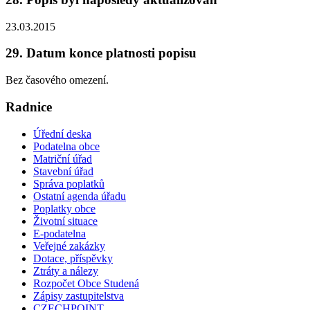
23.03.2015
29. Datum konce platnosti popisu
Bez časového omezení.
Radnice
Úřední deska
Podatelna obce
Matriční úřad
Stavební úřad
Správa poplatků
Ostatní agenda úřadu
Poplatky obce
Životní situace
E-podatelna
Veřejné zakázky
Dotace, příspěvky
Ztráty a nálezy
Rozpočet Obce Studená
Zápisy zastupitelstva
CZECHPOINT