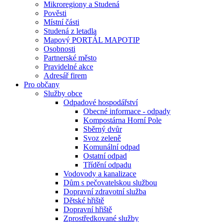
Mikroregiony a Studená
Pověsti
Místní části
Studená z letadla
Mapový PORTÁL MAPOTIP
Osobnosti
Partnerské město
Pravidelné akce
Adresář firem
Pro občany
Služby obce
Odpadové hospodářství
Obecné informace - odpady
Kompostárna Horní Pole
Sběrný dvůr
Svoz zeleně
Komunální odpad
Ostatní odpad
Třídění odpadu
Vodovody a kanalizace
Dům s pečovatelskou službou
Dopravní zdravotní služba
Dětské hřiště
Dopravní hřiště
Zprostředkované služby