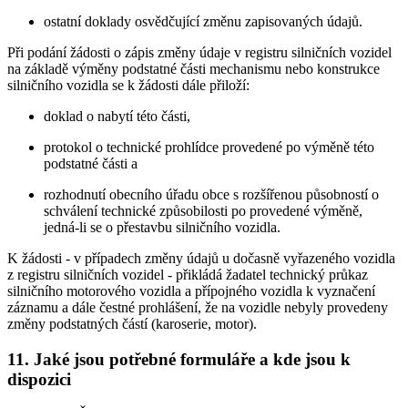
ostatní doklady osvědčující změnu zapisovaných údajů.
Při podání žádosti o zápis změny údaje v registru silničních vozidel
na základě výměny podstatné části mechanismu nebo konstrukce
silničního vozidla se k žádosti dále přiloží:
doklad o nabytí této části,
protokol o technické prohlídce provedené po výměně této
podstatné části a
rozhodnutí obecního úřadu obce s rozšířenou působností o
schválení technické způsobilosti po provedené výměně,
jedná-li se o přestavbu silničního vozidla.
K žádosti - v případech změny údajů u dočasně vyřazeného vozidla
z registru silničních vozidel - přikládá žadatel technický průkaz
silničního motorového vozidla a přípojného vozidla k vyznačení
záznamu a dále čestné prohlášení, že na vozidle nebyly provedeny
změny podstatných částí (karoserie, motor).
11. Jaké jsou potřebné formuláře a kde jsou k
dispozici