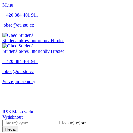
Menu
+420 384 401 911
obec@ou-stu.cz
Studená
okres Jindřichův Hradec
Studená
okres Jindřichův Hradec
+420 384 401 911
obec@ou-stu.cz
Verze pro seniory
RSS
Mapa webu
Vytisknout
Hledaný výraz
Hledat