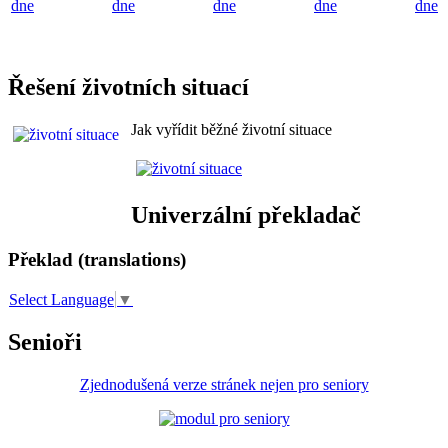
dne
dne
dne
dne
dne
Řešení životních situací
Jak vyřídit běžné životní situace
Univerzální překladač
Překlad (translations)
Select Language
▼
Senioři
Zjednodušená verze stránek nejen pro seniory