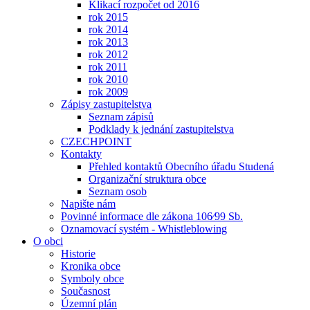
Klikací rozpočet od 2016
rok 2015
rok 2014
rok 2013
rok 2012
rok 2011
rok 2010
rok 2009
Zápisy zastupitelstva
Seznam zápisů
Podklady k jednání zastupitelstva
CZECHPOINT
Kontakty
Přehled kontaktů Obecního úřadu Studená
Organizační struktura obce
Seznam osob
Napište nám
Povinné informace dle zákona 106⁄99 Sb.
Oznamovací systém - Whistleblowing
O obci
Historie
Kronika obce
Symboly obce
Současnost
Územní plán