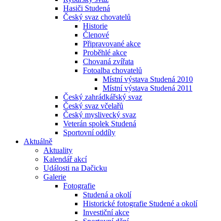
Hasiči Studená
Český svaz chovatelů
Historie
Členové
Připravované akce
Proběhlé akce
Chovaná zvířata
Fotoalba chovatelů
Místní výstava Studená 2010
Místní výstava Studená 2011
Český zahrádkářský svaz
Český svaz včelařů
Český myslivecký svaz
Veterán spolek Studená
Sportovní oddíly
Aktuálně
Aktuality
Kalendář akcí
Události na Dačicku
Galerie
Fotografie
Studená a okolí
Historické fotografie Studené a okolí
Investiční akce