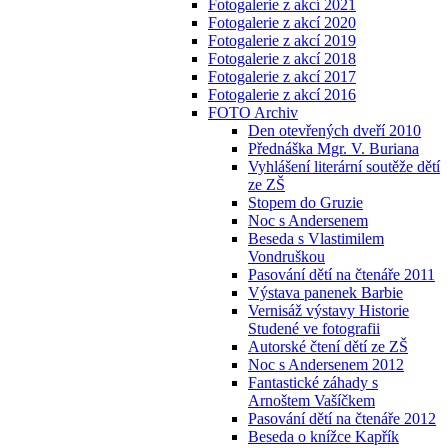
Fotogalerie z akcí 2021
Fotogalerie z akcí 2020
Fotogalerie z akcí 2019
Fotogalerie z akcí 2018
Fotogalerie z akcí 2017
Fotogalerie z akcí 2016
FOTO Archiv
Den otevřených dveří 2010
Přednáška Mgr. V. Buriana
Vyhlášení literární soutěže dětí
ze ZŠ
Stopem do Gruzie
Noc s Andersenem
Beseda s Vlastimilem
Vondruškou
Pasování dětí na čtenáře 2011
Výstava panenek Barbie
Vernisáž výstavy Historie
Studené ve fotografii
Autorské čtení dětí ze ZŠ
Noc s Andersenem 2012
Fantastické záhady s
Arnoštem Vašíčkem
Pasování dětí na čtenáře 2012
Beseda o knížce Kapřík