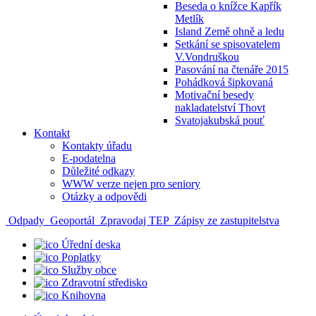
Beseda o knížce Kapřík
Metlík
Island Země ohně a ledu
Setkání se spisovatelem
V.Vondruškou
Pasování na čtenáře 2015
Pohádková šipkovaná
Motivační besedy
nakladatelství Thovt
Svatojakubská pouť
Kontakt
Kontakty úřadu
E-podatelna
Důležité odkazy
WWW verze nejen pro seniory
Otázky a odpovědi
Odpady
Geoportál
Zpravodaj TEP
Zápisy ze zastupitelstva
Úřední deska
Poplatky
Služby obce
Zdravotní středisko
Knihovna