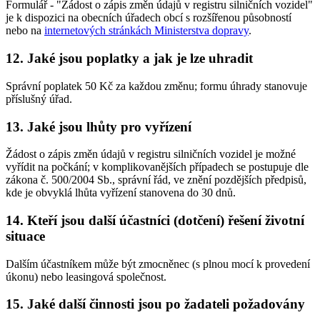
Formulář - "Žádost o zápis změn údajů v registru silničních vozidel"
je k dispozici na obecních úřadech obcí s rozšířenou působností
nebo na
internetových stránkách Ministerstva dopravy
.
12. Jaké jsou poplatky a jak je lze uhradit
Správní poplatek 50 Kč za každou změnu; formu úhrady stanovuje
příslušný úřad.
13. Jaké jsou lhůty pro vyřízení
Žádost o zápis změn údajů v registru silničních vozidel je možné
vyřídit na počkání; v komplikovanějších případech se postupuje dle
zákona č. 500/2004 Sb., správní řád, ve znění pozdějších předpisů,
kde je obvyklá lhůta vyřízení stanovena do 30 dnů.
14. Kteří jsou další účastníci (dotčení) řešení životní
situace
Dalším účastníkem může být zmocněnec (s plnou mocí k provedení
úkonu) nebo leasingová společnost.
15. Jaké další činnosti jsou po žadateli požadovány