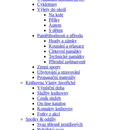
Cyklotrasy
Výlety do okolí
Na kole
Pěšky
Autem
S dětmi
Pamětihodnosti a příroda
Hrady a zámky
Koupání a relaxace
Církevní památky
Technické památky
Přírodní zajímavosti
Zimní sporty
Ubytování a stravování
Propagační materiály
Knihovna Vlasty Javořické
Výpůjční doba
Služby knihovny
Ceník služeb
On-line katalog
Kontakty knihovny
Fotky z akcí
Spolky & oddíly
Svaz tělesně postižených
Rybářský svaz