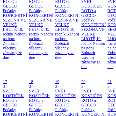
ROTO a
ROTO a
ROTO a
SVĚT
SVĚ
GECCO
GECCO
GECCO
KOSTIČEK
KOS
Počátky
Počátky
Počátky
ROTO a
ROT
KONCERTNÍ
KONCERTNÍ
KONCERTNÍ
GECCO
GE
SEZONA VE
SEZONA VE
SEZONA VE
Počátky
Počá
VELKÉ
VELKÉ
VELKÉ
KONCERTNÍ
KON
LHOTĚ
10.
LHOTĚ
10.
LHOTĚ
10.
SEZONA VE
SEZ
ročník Nahoru
ročník Nahoru
ročník Nahoru
VELKÉ
VEL
na horu
na horu
na horu
LHOTĚ
10.
LHO
Zobrazit
Zobrazit
Zobrazit
ročník Nahoru
ročn
všechny
všechny
všechny
na horu
na h
záznamy ze
záznamy ze
záznamy ze
Zobrazit
Zobr
dne
dne
dne
všechny
všec
záznamy ze
zázn
dne
dne
17
18
19
20
21
3
3
3
3
3
SVĚT
SVĚT
SVĚT
SVĚT
SVĚ
KOSTIČEK
KOSTIČEK
KOSTIČEK
KOSTIČEK
KOS
ROTO a
ROTO a
ROTO a
ROTO a
ROT
GECCO
GECCO
GECCO
GECCO
GE
Počátky
Počátky
Počátky
Počátky
Počá
KONCERTNÍ
KONCERTNÍ
KONCERTNÍ
KONCERTNÍ
KON