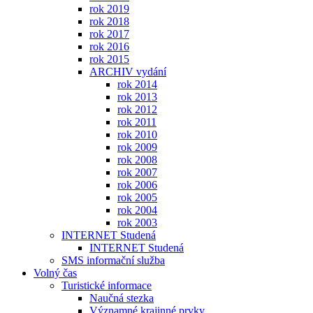
rok 2019
rok 2018
rok 2017
rok 2016
rok 2015
ARCHIV vydání
rok 2014
rok 2013
rok 2012
rok 2011
rok 2010
rok 2009
rok 2008
rok 2007
rok 2006
rok 2005
rok 2004
rok 2003
INTERNET Studená
INTERNET Studená
SMS informační služba
Volný čas
Turistické informace
Naučná stezka
Významné krajinné prvky