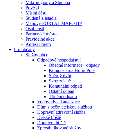
Mikroregiony a Studená
Pověsti
Místní části
Studená z letadla
Mapový PORTÁL MAPOTIP
Osobnosti
Partnerské město
Pravidelné akce
Adresář firem
Pro občany
Služby obce
Odpadové hospodářství
Obecné informace - odpady
Kompostárna Horní Pole
Sběrný dvůr
Svoz zeleně
Komunální odpad
Ostatní odpad
Třídění odpadu
Vodovody a kanalizace
Dům s pečovatelskou službou
Dopravní zdravotní služba
Dětské hřiště
Dopravní hřiště
Zprostředkované služby