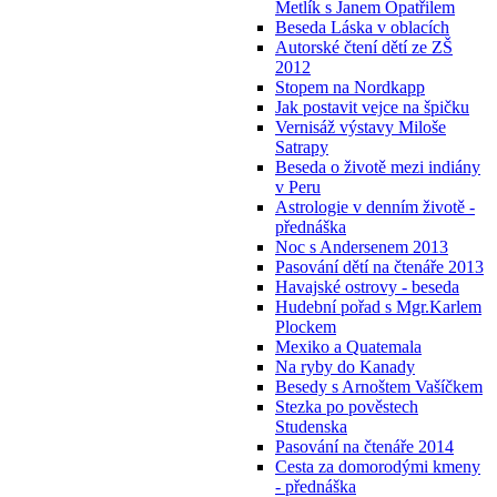
Metlík s Janem Opatřilem
Beseda Láska v oblacích
Autorské čtení dětí ze ZŠ
2012
Stopem na Nordkapp
Jak postavit vejce na špičku
Vernisáž výstavy Miloše
Satrapy
Beseda o životě mezi indiány
v Peru
Astrologie v denním životě -
přednáška
Noc s Andersenem 2013
Pasování dětí na čtenáře 2013
Havajské ostrovy - beseda
Hudební pořad s Mgr.Karlem
Plockem
Mexiko a Quatemala
Na ryby do Kanady
Besedy s Arnoštem Vašíčkem
Stezka po pověstech
Studenska
Pasování na čtenáře 2014
Cesta za domorodými kmeny
- přednáška