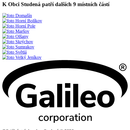
K Obci Studená patří dalších 9 místních částí
Domašín
Horní Bolíkov
Horní Pole
Maršov
Olšany
Skrýchov
Sumrakov
Světlá
Velký Jeníkov