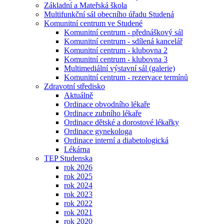
Základní a Mateřská škola
Multifunkční sál obecního úřadu Studená
Komunitní centrum ve Studené
Komunitní centrum - přednáškový sál
Komunitní centrum - sdílená kancelář
Komunitní centrum - klubovna 2
Komunitní centrum - klubovna 3
Multimediální výstavní sál (galerie)
Komunitní centrum - rezervace termínů
Zdravotní středisko
Aktuálně
Ordinace obvodního lékaře
Ordinace zubního lékaře
Ordinace dětské a dorostové lékařky
Ordinace gynekologa
Ordinace interní a diabetologická
Lékárna
TEP Studenska
rok 2026
rok 2025
rok 2024
rok 2023
rok 2022
rok 2021
rok 2020