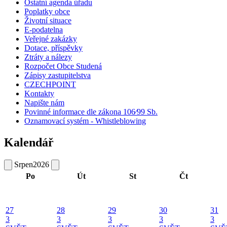
Ostatní agenda úřadu
Poplatky obce
Životní situace
E-podatelna
Veřejné zakázky
Dotace, příspěvky
Ztráty a nálezy
Rozpočet Obce Studená
Zápisy zastupitelstva
CZECHPOINT
Kontakty
Napište nám
Povinné informace dle zákona 106⁄99 Sb.
Oznamovací systém - Whistleblowing
Kalendář
Srpen
2026
Po
Út
St
Čt
27
28
29
30
31
3
3
3
3
3