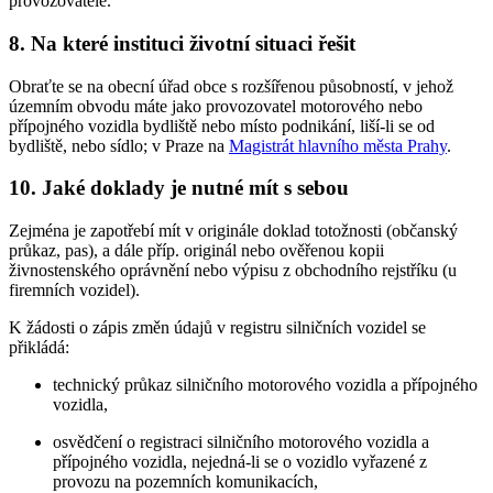
provozovatele.
8. Na které instituci životní situaci řešit
Obraťte se na obecní úřad obce s rozšířenou působností, v jehož
územním obvodu máte jako provozovatel motorového nebo
přípojného vozidla bydliště nebo místo podnikání, liší-li se od
bydliště, nebo sídlo; v Praze na
Magistrát hlavního města Prahy
.
10. Jaké doklady je nutné mít s sebou
Zejména je zapotřebí mít v originále doklad totožnosti (občanský
průkaz, pas), a dále příp. originál nebo ověřenou kopii
živnostenského oprávnění nebo výpisu z obchodního rejstříku (u
firemních vozidel).
K žádosti o zápis změn údajů v registru silničních vozidel se
přikládá:
technický průkaz silničního motorového vozidla a přípojného
vozidla,
osvědčení o registraci silničního motorového vozidla a
přípojného vozidla, nejedná-li se o vozidlo vyřazené z
provozu na pozemních komunikacích,