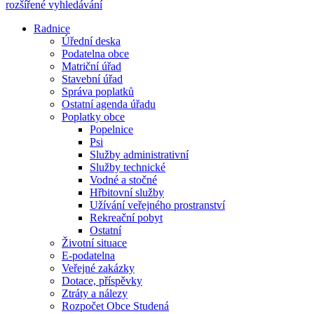
rozšířené vyhledávání
Radnice
Úřední deska
Podatelna obce
Matriční úřad
Stavební úřad
Správa poplatků
Ostatní agenda úřadu
Poplatky obce
Popelnice
Psi
Služby administrativní
Služby technické
Vodné a stočné
Hřbitovní služby
Užívání veřejného prostranství
Rekreační pobyt
Ostatní
Životní situace
E-podatelna
Veřejné zakázky
Dotace, příspěvky
Ztráty a nálezy
Rozpočet Obce Studená