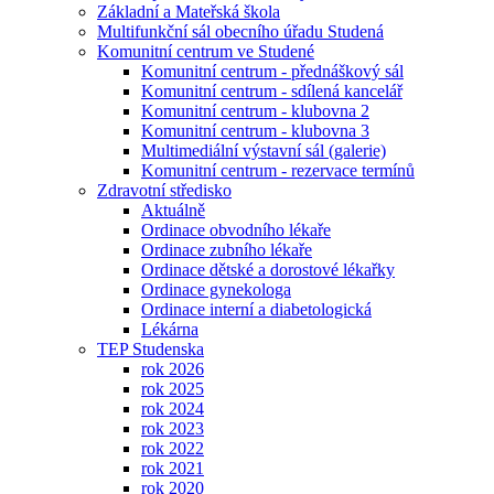
Základní a Mateřská škola
Multifunkční sál obecního úřadu Studená
Komunitní centrum ve Studené
Komunitní centrum - přednáškový sál
Komunitní centrum - sdílená kancelář
Komunitní centrum - klubovna 2
Komunitní centrum - klubovna 3
Multimediální výstavní sál (galerie)
Komunitní centrum - rezervace termínů
Zdravotní středisko
Aktuálně
Ordinace obvodního lékaře
Ordinace zubního lékaře
Ordinace dětské a dorostové lékařky
Ordinace gynekologa
Ordinace interní a diabetologická
Lékárna
TEP Studenska
rok 2026
rok 2025
rok 2024
rok 2023
rok 2022
rok 2021
rok 2020