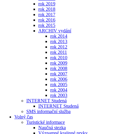
rok 2019
rok 2018
rok 2017
rok 2016
rok 2015
ARCHIV vydání
rok 2014
rok 2013
rok 2012
rok 2011
rok 2010
rok 2009
rok 2008
rok 2007
rok 2006
rok 2005
rok 2004
rok 2003
INTERNET Studená
INTERNET Studená
SMS informační služba
Volný čas
Turistické informace
Naučná stezka
Významné krajinné prvky