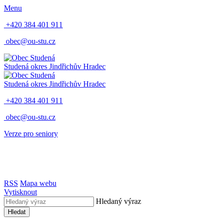
Menu
+420 384 401 911
obec@ou-stu.cz
Studená
okres Jindřichův Hradec
Studená
okres Jindřichův Hradec
+420 384 401 911
obec@ou-stu.cz
Verze pro seniory
RSS
Mapa webu
Vytisknout
Hledaný výraz
Hledat