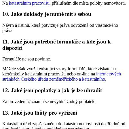
Na
katastrálním pracovišti
, příslušném dle místa polohy nemovitosti.
10. Jaké doklady je nutné mít s sebou
Návrh a listinu, která potvrzuje práva odvozená od vlastnického
práva.
11. Jaké jsou potřebné formuláře a kde jsou k
dispozici
Formuláře nejsou povinné.
Můžete však využít existující vzory formulářů, které získáte na
kterémkoliv katastrálním pracovišti nebo on-line na
internetových
stránkách Českého úřadu zeměměřického a katastrálního
.
12. Jaké jsou poplatky a jak je lze uhradit
Za provedení záznamu se nevybírá žádný poplatek.
13. Jaké jsou lhůty pro vyřízení
Katastrální úřad zapíše změnu do katastru nemovitostí do 30 dnů od
doručení listiny, která je podkladem pro záznam.