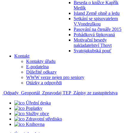
Beseda o knížce Kapřík
Metlík
Island Země ohně a ledu
Setkání se spisovatelem
V.Vondruškou
Pasování na čtenáře 2015
Pohádková šipkovaná
Motivační besedy
nakladatelství Thovt
Svatojakubská pouť
Kontakt
Kontakty úřadu
E-podatelna
Důležité odkazy
WWW verze nejen pro seniory
Otázky a odpovědi
Odpady
Geoportál
Zpravodaj TEP
Zápisy ze zastupitelstva
Úřední deska
Poplatky
Služby obce
Zdravotní středisko
Knihovna