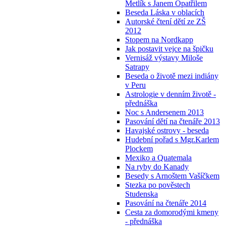
Metlík s Janem Opatřilem
Beseda Láska v oblacích
Autorské čtení dětí ze ZŠ
2012
Stopem na Nordkapp
Jak postavit vejce na špičku
Vernisáž výstavy Miloše
Satrapy
Beseda o životě mezi indiány
v Peru
Astrologie v denním životě -
přednáška
Noc s Andersenem 2013
Pasování dětí na čtenáře 2013
Havajské ostrovy - beseda
Hudební pořad s Mgr.Karlem
Plockem
Mexiko a Quatemala
Na ryby do Kanady
Besedy s Arnoštem Vašíčkem
Stezka po pověstech
Studenska
Pasování na čtenáře 2014
Cesta za domorodými kmeny
- přednáška