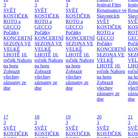
3
3
3
festival Film
festi
SVĚT
SVĚT
SVĚT
Renaissance ve
Rena
KOSTIČEK
KOSTIČEK
KOSTIČEK
Slavonicích
Slav
ROTO a
ROTO a
ROTO a
SVĚT
SVĚ
GECCO
GECCO
GECCO
KOSTIČEK
KOS
Počátky
Počátky
Počátky
ROTO a
ROT
KONCERTNÍ
KONCERTNÍ
KONCERTNÍ
GECCO
GE
SEZONA VE
SEZONA VE
SEZONA VE
Počátky
Počá
VELKÉ
VELKÉ
VELKÉ
KONCERTNÍ
KON
LHOTĚ
10.
LHOTĚ
10.
LHOTĚ
10.
SEZONA VE
SEZ
ročník Nahoru
ročník Nahoru
ročník Nahoru
VELKÉ
VEL
na horu
na horu
na horu
LHOTĚ
10.
LHO
Zobrazit
Zobrazit
Zobrazit
ročník Nahoru
ročn
všechny
všechny
všechny
na horu
na h
záznamy ze
záznamy ze
záznamy ze
Zobrazit
Zobr
dne
dne
dne
všechny
všec
záznamy ze
zázn
dne
dne
17
18
19
20
21
3
3
3
3
3
SVĚT
SVĚT
SVĚT
SVĚT
SVĚ
KOSTIČEK
KOSTIČEK
KOSTIČEK
KOSTIČEK
KOS