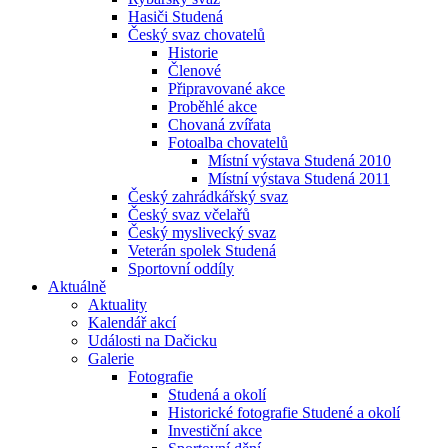
Hasiči Studená
Český svaz chovatelů
Historie
Členové
Připravované akce
Proběhlé akce
Chovaná zvířata
Fotoalba chovatelů
Místní výstava Studená 2010
Místní výstava Studená 2011
Český zahrádkářský svaz
Český svaz včelařů
Český myslivecký svaz
Veterán spolek Studená
Sportovní oddíly
Aktuálně
Aktuality
Kalendář akcí
Události na Dačicku
Galerie
Fotografie
Studená a okolí
Historické fotografie Studené a okolí
Investiční akce