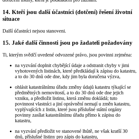
14. Kteří jsou další účastníci (dotčení) řešení životní
situace
Další účastníci nejsou stanoveni.
15. Jaké další činnosti jsou po žadateli požadovány
Ti, kterým svědčí uvedené odvozené právo, jsou povinni zejména:
na vyzvání doplnit chybějící údaje a odstranit chyby v jimi
vyhotovených listinách, které předkládají k zápisu do katastru,
a to do 30 dnů ode dne, kdy jim byla doručena výzva,
ohlásit katastrálnímu úřadu změny údajů katastru týkající se
předmětných nemovitostí, a to do 30 dnů ode dne jejich
vzniku, a předložit listinu, která změnu dokládá; tuto
povinnost vlastníci a jiní oprávnění nemají u změn katastru,
vyplývajících z listin, které jsou příslušné státní orgány
povinny zasílat katastrálnímu úřadu přímo k zápisu do
katastru,
na vyzvání předložit ve stanovené lhůtě, ne však kratší 30
dnů, příslušné listiny pro zápis do katastru,