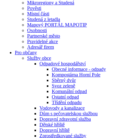
Mikroregiony a Studená
Pověsti
Místní části
Studená z letadla
Mapový PORTÁL MAPOTIP
Osobnosti
Partnerské město
Pravidelné akce
Adresář firem
Pro občany
Služby obce
Odpadové hospodářství
Obecné informace - odpady
Kompostárna Horní Pole
Sběrný dvůr
Svoz zeleně
Komunální odpad
Ostatní odpad
Třídění odpadu
Vodovody a kanalizace
Dům s pečovatelskou službou
Dopravní zdravotní služba
Dětské hřiště
Dopravní hřiště
Zprostředkované služby