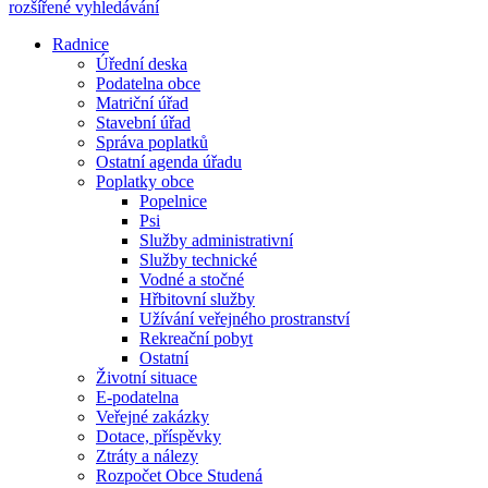
rozšířené vyhledávání
Radnice
Úřední deska
Podatelna obce
Matriční úřad
Stavební úřad
Správa poplatků
Ostatní agenda úřadu
Poplatky obce
Popelnice
Psi
Služby administrativní
Služby technické
Vodné a stočné
Hřbitovní služby
Užívání veřejného prostranství
Rekreační pobyt
Ostatní
Životní situace
E-podatelna
Veřejné zakázky
Dotace, příspěvky
Ztráty a nálezy
Rozpočet Obce Studená