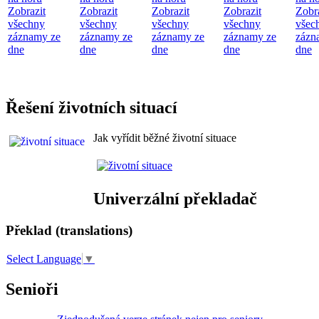
Zobrazit
Zobrazit
Zobrazit
Zobrazit
Zobr
všechny
všechny
všechny
všechny
všec
záznamy ze
záznamy ze
záznamy ze
záznamy ze
zázn
dne
dne
dne
dne
dne
Řešení životních situací
Jak vyřídit běžné životní situace
Univerzální překladač
Překlad (translations)
Select Language
▼
Senioři