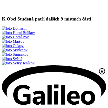
K Obci Studená patří dalších 9 místních částí
Domašín
Horní Bolíkov
Horní Pole
Maršov
Olšany
Skrýchov
Sumrakov
Světlá
Velký Jeníkov