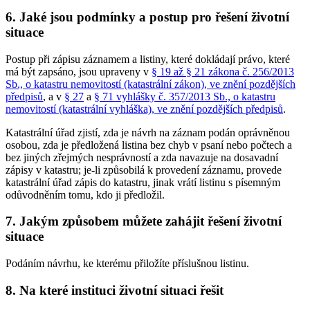
6. Jaké jsou podmínky a postup pro řešení životní
situace
Postup při zápisu záznamem a listiny, které dokládají právo, které
má být zapsáno, jsou upraveny v
§ 19 až § 21 zákona č. 256/2013
Sb., o katastru nemovitostí (katastrální zákon), ve znění pozdějších
předpisů
, a v
§ 27
a
§ 71 vyhlášky č. 357/2013 Sb., o katastru
nemovitostí (katastrální vyhláška), ve znění pozdějších předpisů
.
Katastrální úřad zjistí, zda je návrh na záznam podán oprávněnou
osobou, zda je předložená listina bez chyb v psaní nebo počtech a
bez jiných zřejmých nesprávností a zda navazuje na dosavadní
zápisy v katastru; je-li způsobilá k provedení záznamu, provede
katastrální úřad zápis do katastru, jinak vrátí listinu s písemným
odůvodněním tomu, kdo ji předložil.
7. Jakým způsobem můžete zahájit řešení životní
situace
Podáním návrhu, ke kterému přiložíte příslušnou listinu.
8. Na které instituci životní situaci řešit