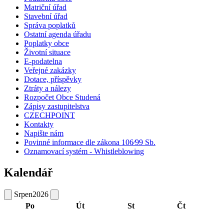
Matriční úřad
Stavební úřad
Správa poplatků
Ostatní agenda úřadu
Poplatky obce
Životní situace
E-podatelna
Veřejné zakázky
Dotace, příspěvky
Ztráty a nálezy
Rozpočet Obce Studená
Zápisy zastupitelstva
CZECHPOINT
Kontakty
Napište nám
Povinné informace dle zákona 106⁄99 Sb.
Oznamovací systém - Whistleblowing
Kalendář
Srpen
2026
Po
Út
St
Čt