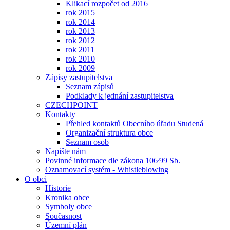
Klikací rozpočet od 2016
rok 2015
rok 2014
rok 2013
rok 2012
rok 2011
rok 2010
rok 2009
Zápisy zastupitelstva
Seznam zápisů
Podklady k jednání zastupitelstva
CZECHPOINT
Kontakty
Přehled kontaktů Obecního úřadu Studená
Organizační struktura obce
Seznam osob
Napište nám
Povinné informace dle zákona 106⁄99 Sb.
Oznamovací systém - Whistleblowing
O obci
Historie
Kronika obce
Symboly obce
Současnost
Územní plán