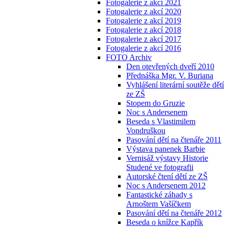
Fotogalerie z akcí 2021
Fotogalerie z akcí 2020
Fotogalerie z akcí 2019
Fotogalerie z akcí 2018
Fotogalerie z akcí 2017
Fotogalerie z akcí 2016
FOTO Archiv
Den otevřených dveří 2010
Přednáška Mgr. V. Buriana
Vyhlášení literární soutěže dětí
ze ZŠ
Stopem do Gruzie
Noc s Andersenem
Beseda s Vlastimilem
Vondruškou
Pasování dětí na čtenáře 2011
Výstava panenek Barbie
Vernisáž výstavy Historie
Studené ve fotografii
Autorské čtení dětí ze ZŠ
Noc s Andersenem 2012
Fantastické záhady s
Arnoštem Vašíčkem
Pasování dětí na čtenáře 2012
Beseda o knížce Kapřík