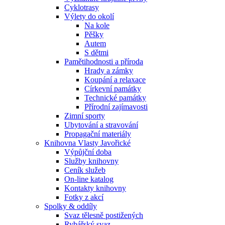
Cyklotrasy
Výlety do okolí
Na kole
Pěšky
Autem
S dětmi
Pamětihodnosti a příroda
Hrady a zámky
Koupání a relaxace
Církevní památky
Technické památky
Přírodní zajímavosti
Zimní sporty
Ubytování a stravování
Propagační materiály
Knihovna Vlasty Javořické
Výpůjční doba
Služby knihovny
Ceník služeb
On-line katalog
Kontakty knihovny
Fotky z akcí
Spolky & oddíly
Svaz tělesně postižených
Rybářský svaz