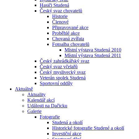
Hasiči Studená
Český svaz chovatelů
Historie
Členové
Připravované akce
Proběhlé akce
Chovaná zvířata
Fotoalba chovatelů
Místní výstava Studená 2010
Místní výstava Studená 2011
Český zahrádkářský svaz
Český svaz včelařů
Český myslivecký svaz
Veterán spolek Studená
Sportovní oddíly
Aktuálně
Aktuality
Kalendář akcí
Události na Dačicku
Galerie
Fotografie
Studená a okolí
Historické fotografie Studené a okolí
Investiční akce