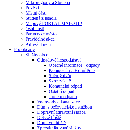
Mikroregiony a Studená
Pověsti
Místní části
Studená z letadla
Mapový PORTÁL MAPOTIP
Osobnosti
Partnerské město
Pravidelné akce
Adresář firem
Pro občany
Služby obce
Odpadové hospodářství
Obecné informace - odpady
Kompostárna Horní Pole
Sběrný dvůr
Svoz zeleně
Komunální odpad
Ostatní odpad
Třídění odpadu
Vodovody a kanalizace
Dům s pečovatelskou službou
Dopravní zdravotní služba
Dětské hřiště
Dopravní hřiště
Zprostředkované služby