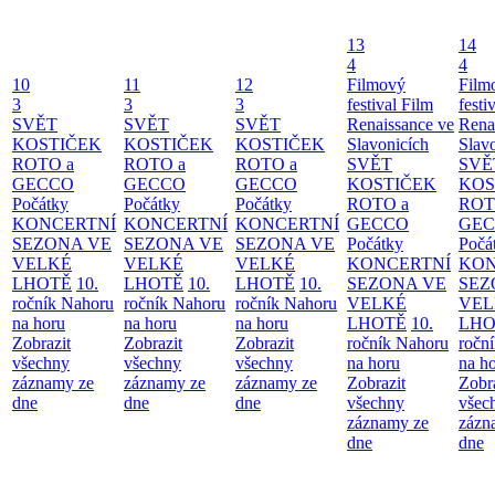
13
14
4
4
10
11
12
Filmový
Film
3
3
3
festival Film
festi
SVĚT
SVĚT
SVĚT
Renaissance ve
Rena
KOSTIČEK
KOSTIČEK
KOSTIČEK
Slavonicích
Slav
ROTO a
ROTO a
ROTO a
SVĚT
SVĚ
GECCO
GECCO
GECCO
KOSTIČEK
KOS
Počátky
Počátky
Počátky
ROTO a
ROT
KONCERTNÍ
KONCERTNÍ
KONCERTNÍ
GECCO
GE
SEZONA VE
SEZONA VE
SEZONA VE
Počátky
Počá
VELKÉ
VELKÉ
VELKÉ
KONCERTNÍ
KON
LHOTĚ
10.
LHOTĚ
10.
LHOTĚ
10.
SEZONA VE
SEZ
ročník Nahoru
ročník Nahoru
ročník Nahoru
VELKÉ
VEL
na horu
na horu
na horu
LHOTĚ
10.
LHO
Zobrazit
Zobrazit
Zobrazit
ročník Nahoru
ročn
všechny
všechny
všechny
na horu
na h
záznamy ze
záznamy ze
záznamy ze
Zobrazit
Zobr
dne
dne
dne
všechny
všec
záznamy ze
zázn
dne
dne