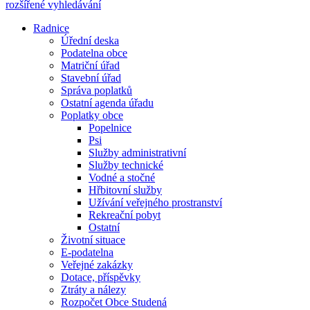
rozšířené vyhledávání
Radnice
Úřední deska
Podatelna obce
Matriční úřad
Stavební úřad
Správa poplatků
Ostatní agenda úřadu
Poplatky obce
Popelnice
Psi
Služby administrativní
Služby technické
Vodné a stočné
Hřbitovní služby
Užívání veřejného prostranství
Rekreační pobyt
Ostatní
Životní situace
E-podatelna
Veřejné zakázky
Dotace, příspěvky
Ztráty a nálezy
Rozpočet Obce Studená