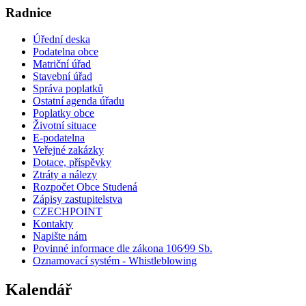
Radnice
Úřední deska
Podatelna obce
Matriční úřad
Stavební úřad
Správa poplatků
Ostatní agenda úřadu
Poplatky obce
Životní situace
E-podatelna
Veřejné zakázky
Dotace, příspěvky
Ztráty a nálezy
Rozpočet Obce Studená
Zápisy zastupitelstva
CZECHPOINT
Kontakty
Napište nám
Povinné informace dle zákona 106⁄99 Sb.
Oznamovací systém - Whistleblowing
Kalendář