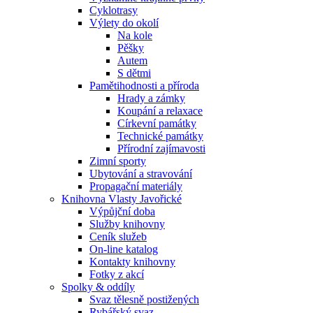
Cyklotrasy
Výlety do okolí
Na kole
Pěšky
Autem
S dětmi
Pamětihodnosti a příroda
Hrady a zámky
Koupání a relaxace
Církevní památky
Technické památky
Přírodní zajímavosti
Zimní sporty
Ubytování a stravování
Propagační materiály
Knihovna Vlasty Javořické
Výpůjční doba
Služby knihovny
Ceník služeb
On-line katalog
Kontakty knihovny
Fotky z akcí
Spolky & oddíly
Svaz tělesně postižených
Rybářský svaz