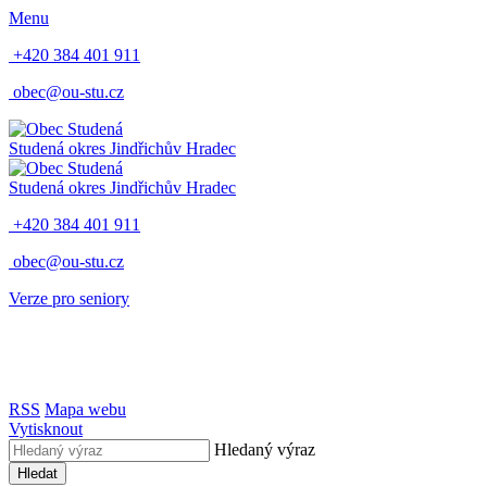
Menu
+420 384 401 911
obec@ou-stu.cz
Studená
okres Jindřichův Hradec
Studená
okres Jindřichův Hradec
+420 384 401 911
obec@ou-stu.cz
Verze pro seniory
RSS
Mapa webu
Vytisknout
Hledaný výraz
Hledat