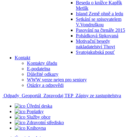
Beseda o knížce Kapřík
Metlík
Island Země ohně a ledu
Setkání se spisovatelem
V.Vondruškou
Pasování na čtenáře 2015
Pohádková šipkovaná
Motivační besedy
nakladatelství Thovt
Svatojakubská pouť
Kontakt
Kontakty úřadu
E-podatelna
Důležité odkazy
WWW verze nejen pro seniory
Otázky a odpovědi
Odpady
Geoportál
Zpravodaj TEP
Zápisy ze zastupitelstva
Úřední deska
Poplatky
Služby obce
Zdravotní středisko
Knihovna