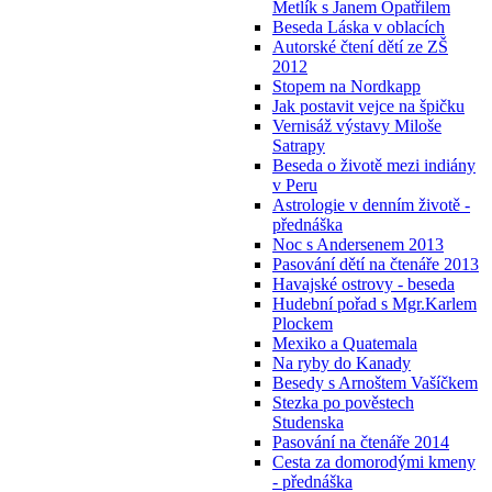
Metlík s Janem Opatřilem
Beseda Láska v oblacích
Autorské čtení dětí ze ZŠ
2012
Stopem na Nordkapp
Jak postavit vejce na špičku
Vernisáž výstavy Miloše
Satrapy
Beseda o životě mezi indiány
v Peru
Astrologie v denním životě -
přednáška
Noc s Andersenem 2013
Pasování dětí na čtenáře 2013
Havajské ostrovy - beseda
Hudební pořad s Mgr.Karlem
Plockem
Mexiko a Quatemala
Na ryby do Kanady
Besedy s Arnoštem Vašíčkem
Stezka po pověstech
Studenska
Pasování na čtenáře 2014
Cesta za domorodými kmeny
- přednáška