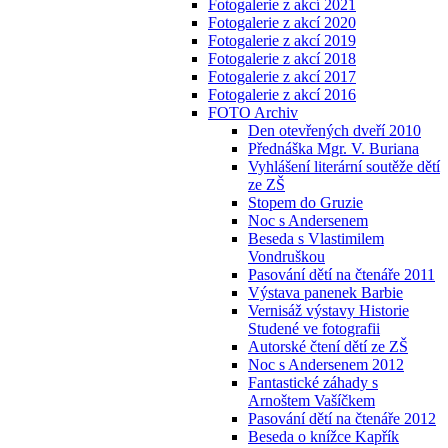
Fotogalerie z akcí 2021
Fotogalerie z akcí 2020
Fotogalerie z akcí 2019
Fotogalerie z akcí 2018
Fotogalerie z akcí 2017
Fotogalerie z akcí 2016
FOTO Archiv
Den otevřených dveří 2010
Přednáška Mgr. V. Buriana
Vyhlášení literární soutěže dětí
ze ZŠ
Stopem do Gruzie
Noc s Andersenem
Beseda s Vlastimilem
Vondruškou
Pasování dětí na čtenáře 2011
Výstava panenek Barbie
Vernisáž výstavy Historie
Studené ve fotografii
Autorské čtení dětí ze ZŠ
Noc s Andersenem 2012
Fantastické záhady s
Arnoštem Vašíčkem
Pasování dětí na čtenáře 2012
Beseda o knížce Kapřík