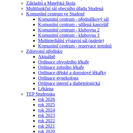
Základní a Mateřská škola
Multifunkční sál obecního úřadu Studená
Komunitní centrum ve Studené
Komunitní centrum - přednáškový sál
Komunitní centrum - sdílená kancelář
Komunitní centrum - klubovna 2
Komunitní centrum - klubovna 3
Multimediální výstavní sál (galerie)
Komunitní centrum - rezervace termínů
Zdravotní středisko
Aktuálně
Ordinace obvodního lékaře
Ordinace zubního lékaře
Ordinace dětské a dorostové lékařky
Ordinace gynekologa
Ordinace interní a diabetologická
Lékárna
TEP Studenska
rok 2026
rok 2025
rok 2024
rok 2023
rok 2022
rok 2021
rok 2020