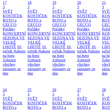
17
18
19
20
21
3
3
3
3
3
SVĚT
SVĚT
SVĚT
SVĚT
SVĚ
KOSTIČEK
KOSTIČEK
KOSTIČEK
KOSTIČEK
KOS
ROTO a
ROTO a
ROTO a
ROTO a
ROT
GECCO
GECCO
GECCO
GECCO
GE
Počátky
Počátky
Počátky
Počátky
Počá
KONCERTNÍ
KONCERTNÍ
KONCERTNÍ
KONCERTNÍ
KON
SEZONA VE
SEZONA VE
SEZONA VE
SEZONA VE
SEZ
VELKÉ
VELKÉ
VELKÉ
VELKÉ
VEL
LHOTĚ
10.
LHOTĚ
10.
LHOTĚ
10.
LHOTĚ
10.
LHO
ročník Nahoru
ročník Nahoru
ročník Nahoru
ročník Nahoru
ročn
na horu
na horu
na horu
na horu
na h
Zobrazit
Zobrazit
Zobrazit
Zobrazit
Zobr
všechny
všechny
všechny
všechny
všec
záznamy ze
záznamy ze
záznamy ze
záznamy ze
zázn
dne
dne
dne
dne
dne
24
25
26
27
28
3
3
3
3
3
SVĚT
SVĚT
SVĚT
SVĚT
SVĚ
KOSTIČEK
KOSTIČEK
KOSTIČEK
KOSTIČEK
KOS
ROTO a
ROTO a
ROTO a
ROTO a
ROT