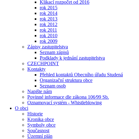
Klikací rozpočet od 2016
rok 2015
rok 2014
rok 2013
rok 2012
rok 2011
rok 2010
rok 2009
Zápisy zastupitelstva
Seznam zápisů
Podklady k jednání zastupitelstva
CZECHPOINT
Kontakty
Přehled kontaktů Obecního úřadu Studená
Organizační struktura obce
Seznam osob
Napište nám
Povinné informace dle zákona 106⁄99 Sb.
Oznamovací systém - Whistleblowing
O obci
Historie
Kronika obce
Symboly obce
Současnost
Územní plán