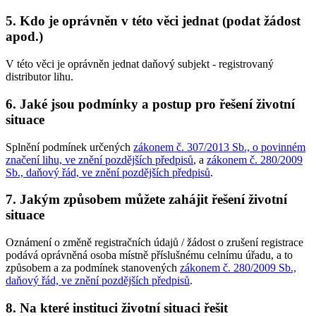
5. Kdo je oprávněn v této věci jednat (podat žádost
apod.)
V této věci je oprávněn jednat daňový subjekt - registrovaný
distributor lihu.
6. Jaké jsou podmínky a postup pro řešení životní
situace
Splnění podmínek určených
zákonem č. 307/2013 Sb., o povinném
značení lihu, ve znění pozdějších předpisů
, a
zákonem č. 280/2009
Sb., daňový řád, ve znění pozdějších předpisů
.
7. Jakým způsobem můžete zahájit řešení životní
situace
Oznámení o změně registračních údajů / žádost o zrušení registrace
podává oprávněná osoba místně příslušnému celnímu úřadu, a to
způsobem a za podmínek stanovených
zákonem č. 280/2009 Sb.,
daňový řád, ve znění pozdějších předpisů
.
8. Na které instituci životní situaci řešit