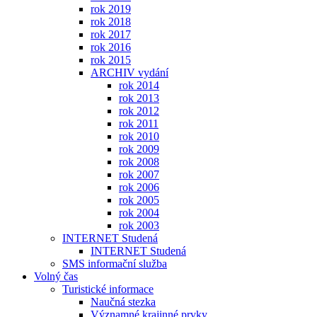
rok 2019
rok 2018
rok 2017
rok 2016
rok 2015
ARCHIV vydání
rok 2014
rok 2013
rok 2012
rok 2011
rok 2010
rok 2009
rok 2008
rok 2007
rok 2006
rok 2005
rok 2004
rok 2003
INTERNET Studená
INTERNET Studená
SMS informační služba
Volný čas
Turistické informace
Naučná stezka
Významné krajinné prvky