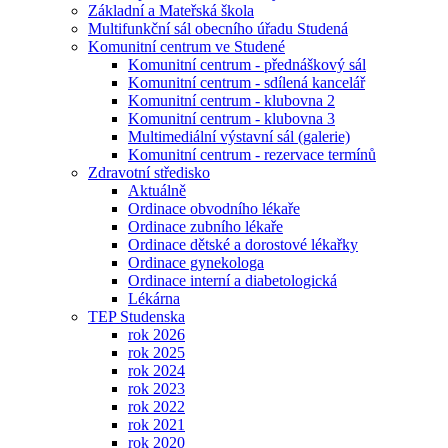
Základní a Mateřská škola
Multifunkční sál obecního úřadu Studená
Komunitní centrum ve Studené
Komunitní centrum - přednáškový sál
Komunitní centrum - sdílená kancelář
Komunitní centrum - klubovna 2
Komunitní centrum - klubovna 3
Multimediální výstavní sál (galerie)
Komunitní centrum - rezervace termínů
Zdravotní středisko
Aktuálně
Ordinace obvodního lékaře
Ordinace zubního lékaře
Ordinace dětské a dorostové lékařky
Ordinace gynekologa
Ordinace interní a diabetologická
Lékárna
TEP Studenska
rok 2026
rok 2025
rok 2024
rok 2023
rok 2022
rok 2021
rok 2020