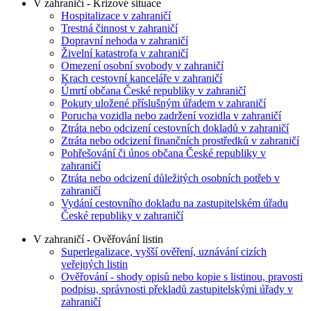
V zahraničí - Krizové situace
Hospitalizace v zahraničí
Trestná činnost v zahraničí
Dopravní nehoda v zahraničí
Živelní katastrofa v zahraničí
Omezení osobní svobody v zahraničí
Krach cestovní kanceláře v zahraničí
Úmrtí občana České republiky v zahraničí
Pokuty uložené příslušným úřadem v zahraničí
Porucha vozidla nebo zadržení vozidla v zahraničí
Ztráta nebo odcizení cestovních dokladů v zahraničí
Ztráta nebo odcizení finančních prostředků v zahraničí
Pohřešování či únos občana České republiky v
zahraničí
Ztráta nebo odcizení důležitých osobních potřeb v
zahraničí
Vydání cestovního dokladu na zastupitelském úřadu
České republiky v zahraničí
V zahraničí - Ověřování listin
Superlegalizace, vyšší ověření, uznávání cizích
veřejných listin
Ověřování - shody opisů nebo kopie s listinou, pravosti
podpisu, správnosti překladů zastupitelskými úřady v
zahraničí