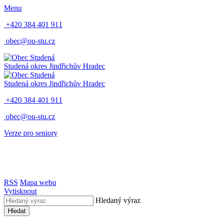
Menu
+420 384 401 911
obec@ou-stu.cz
Studená
okres Jindřichův Hradec
Studená
okres Jindřichův Hradec
+420 384 401 911
obec@ou-stu.cz
Verze pro seniory
RSS
Mapa webu
Vytisknout
Hledaný výraz
Hledat