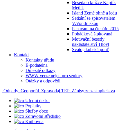
Beseda o knížce Kapřík
Metlík
Island Země ohně a ledu
Setkání se spisovatelem
V.Vondruškou
Pasování na čtenáře 2015
Pohádková šipkovaná
Motivační besedy
nakladatelství Thovt
Svatojakubská pouť
Kontakt
Kontakty úřadu
E-podatelna
Důležité odkazy
WWW verze nejen pro seniory
Otázky a odpovědi
Odpady
Geoportál
Zpravodaj TEP
Zápisy ze zastupitelstva
Úřední deska
Poplatky
Služby obce
Zdravotní středisko
Knihovna