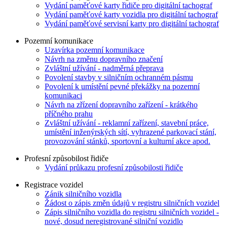
Vydání paměťové karty řidiče pro digitální tachograf
Vydání paměťové karty vozidla pro digitální tachograf
Vydání paměťové servisní karty pro digitální tachograf
Pozemní komunikace
Uzavírka pozemní komunikace
Návrh na změnu dopravního značení
Zvláštní užívání - nadměrná přeprava
Povolení stavby v silničním ochranném pásmu
Povolení k umístění pevné překážky na pozemní
komunikaci
Návrh na zřízení dopravního zařízení - krátkého
příčného prahu
Zvláštní užívání - reklamní zařízení, stavební práce,
umístění inženýrských sítí, vyhrazené parkovací stání,
provozování stánků, sportovní a kulturní akce apod.
Profesní způsobilost řidiče
Vydání průkazu profesní způsobilosti řidiče
Registrace vozidel
Zánik silničního vozidla
Žádost o zápis změn údajů v registru silničních vozidel
Zápis silničního vozidla do registru silničních vozidel -
nové, dosud neregistrované silniční vozidlo