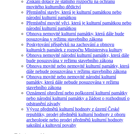
Získání dotace ze státního rozpočtu na ochranu
movitého kulturního dědictví
Přemístění stavby, která je kulturní památkou nebo
národní kulturní památkou
Přemístění movité věci, která je kulturní památkou nebo
národní kulturní památkou
Obnova nemovité kulturní památky, která dále bude
posuzována v režimu stavebního zákona
Poskytování příspěvků na zachování a obnovu
kulturních památek z rozpočtu Ministerstva kultury
Obnova nemovité národní kulturní památky, která dále
bude posuzována v režimu stavebního zákona
Obnova movité nebo nemovité kulturní památky, která
dále nebude posuzována v režimu stavebního zákona
Obnova movité nebo nemovité národní kulturní
památky, která dále nebude posuzována v režimu
stavebního zákona
Oznámení ohrožení nebo poškození kulturní památky
nebo národní kulturní památky a žádost o rozhodnutí o
odstranění závady
Vývoz předmětů kulturní hodnoty z území České
republiky, prodej předmětů kulturní hodnoty z oboru
archeologie nebo prodej předmětů kulturní hodnoty
sakrální a kultovní povahy