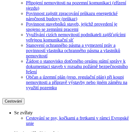
Připojení nemovitosti na pozemní komunikaci (zřízení
sjezdu)
Povinnost zajistit zpracování průkazu energetické
náročnosti budovy (průkaz)
Povinnost stavebníků staveb, jejichž provedení je
spojeno se zemními pracemi
Využívání cizích nemovitostí podnikateli zajišťujícími
veřejnou komunikační síť
Stanovení ochranného pásma a vymezení práv a
povinností vlastníka ochranného pásma a vlastníků
nemovitostí
Žádost o stanovisko dotčeného orgánu státní správy k
dokumentaci staveb v rozsahu požárně bezpečnostního
řešení
Občan a územní plán (resp. regulační plán) při koupi
nemovitosti a přípravě výstavby nebo jiném záměru na
využití pozemku
Cestování
Se zvířaty
Cestování se psy, kočkami a fretkami v rámci Evropské
unie