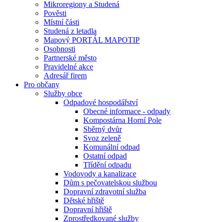
Mikroregiony a Studená
Pověsti
Místní části
Studená z letadla
Mapový PORTÁL MAPOTIP
Osobnosti
Partnerské město
Pravidelné akce
Adresář firem
Pro občany
Služby obce
Odpadové hospodářství
Obecné informace - odpady
Kompostárna Horní Pole
Sběrný dvůr
Svoz zeleně
Komunální odpad
Ostatní odpad
Třídění odpadu
Vodovody a kanalizace
Dům s pečovatelskou službou
Dopravní zdravotní služba
Dětské hřiště
Dopravní hřiště
Zprostředkované služby