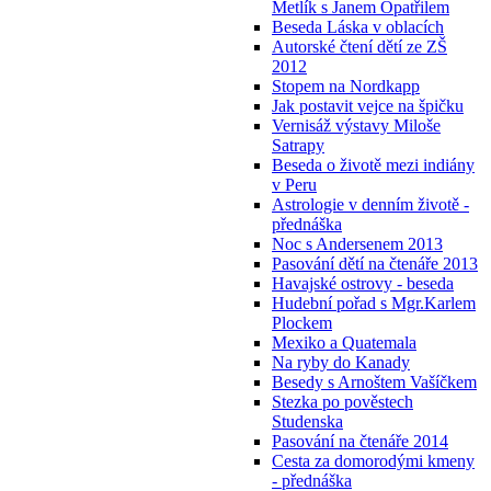
Metlík s Janem Opatřilem
Beseda Láska v oblacích
Autorské čtení dětí ze ZŠ
2012
Stopem na Nordkapp
Jak postavit vejce na špičku
Vernisáž výstavy Miloše
Satrapy
Beseda o životě mezi indiány
v Peru
Astrologie v denním životě -
přednáška
Noc s Andersenem 2013
Pasování dětí na čtenáře 2013
Havajské ostrovy - beseda
Hudební pořad s Mgr.Karlem
Plockem
Mexiko a Quatemala
Na ryby do Kanady
Besedy s Arnoštem Vašíčkem
Stezka po pověstech
Studenska
Pasování na čtenáře 2014
Cesta za domorodými kmeny
- přednáška