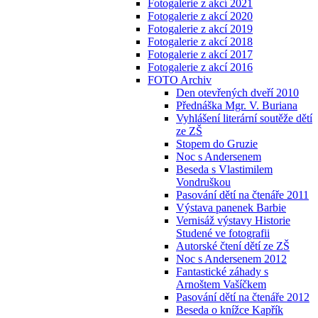
Fotogalerie z akcí 2021
Fotogalerie z akcí 2020
Fotogalerie z akcí 2019
Fotogalerie z akcí 2018
Fotogalerie z akcí 2017
Fotogalerie z akcí 2016
FOTO Archiv
Den otevřených dveří 2010
Přednáška Mgr. V. Buriana
Vyhlášení literární soutěže dětí
ze ZŠ
Stopem do Gruzie
Noc s Andersenem
Beseda s Vlastimilem
Vondruškou
Pasování dětí na čtenáře 2011
Výstava panenek Barbie
Vernisáž výstavy Historie
Studené ve fotografii
Autorské čtení dětí ze ZŠ
Noc s Andersenem 2012
Fantastické záhady s
Arnoštem Vašíčkem
Pasování dětí na čtenáře 2012
Beseda o knížce Kapřík