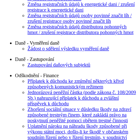
Změna registračních údajů k energetické dani / zrušení
registrace k energetické dani
Změna registračních údajů osoby povinné značit líh /
zrušení registrace osoby povinné značit líh
Změna registračních údajů distributora pohonných
hmot / zrušení registrace distributora pohonných hmot
Daně - Vyměření daně
Žádost o sdělení výsledku vyměření daně
Daně - Zastupování
Zastupování daňových subjektů
Odškodnění - Finance
Příplatek k důchodu ke zmírnění některých křivd
způsobených komunistickým režimem
Jednorázová peněžní částka (podle zákona č. 108/2009
Sb.) nahrazující příplatek k důchodu a zvláštní
příspěvek k důchodu
Zhoršení sociální situace v důsledku škody na zdraví
způsobené trestným činem, které zakládá právo na
poskytnutí peněžité pomoci obětem trestné činnosti
Uplatnění nároku na náhradu škody způsobené při
výkonu státní moci, došlo-li ke škodě v občanském
soudním řízení nebo v řízení trestním, v soudnictví