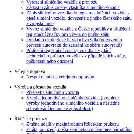
Vyřazení silničního vozidla z provozu
Žádost o zápis změny vlastníka silničního vozidla
Zápis silničního vozidla do registru silničních vozidel -
ojeté silniční vozidlo, dovezené z jiného členského státu
Evropské unie
Vývoz silničního vozidla z České republiky a přidělení
registrační značky pro vývoz do jiného státu
Doklad o ekologické likvidaci vozidla (potvrzení o
převzetí autovraku do zařízení ke sběru autovraků)
Přidělení registrační značky vozidla a vydání
technického průkazu vozidla - v případě jejich ztráty,
poškození nebo odcizení
Veřejná doprava
Nespokojenost s veřejnou dopravou
Výroba a přestavba vozidla
Přestavba silničního vozidla
Výroba jednotlivého silničního vozidla (povolení
výroby jednotlivého silničního vozidla a následné
schvalování technické způsobilosti)
Řidičské průkazy
Změna údajů v mezinárodním řidičském průkazu
Ztráta, odcizení, poškození nebo zničení mezinárodního