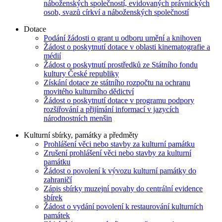
náboženských společností, evidovaných právnických
osob, svazů církví a náboženských společností
Dotace
Podání žádosti o grant u odboru umění a knihoven
Žádost o poskytnutí dotace v oblasti kinematografie a
médií
Žádost o poskytnutí prostředků ze Státního fondu
kultury České republiky
Získání dotace ze státního rozpočtu na ochranu
movitého kulturního dědictví
Žádost o poskytnutí dotace v programu podpory
rozšiřování a přijímání informací v jazycích
národnostních menšin
Kulturní sbírky, památky a předměty
Prohlášení věci nebo stavby za kulturní památku
Zrušení prohlášení věci nebo stavby za kulturní
památku
Žádost o povolení k vývozu kulturní památky do
zahraničí
Zápis sbírky muzejní povahy do centrální evidence
sbírek
Žádost o vydání povolení k restaurování kulturních
památek