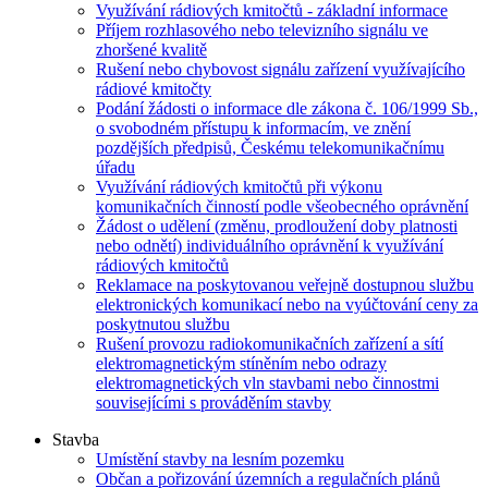
Využívání rádiových kmitočtů - základní informace
Příjem rozhlasového nebo televizního signálu ve
zhoršené kvalitě
Rušení nebo chybovost signálu zařízení využívajícího
rádiové kmitočty
Podání žádosti o informace dle zákona č. 106/1999 Sb.,
o svobodném přístupu k informacím, ve znění
pozdějších předpisů, Českému telekomunikačnímu
úřadu
Využívání rádiových kmitočtů při výkonu
komunikačních činností podle všeobecného oprávnění
Žádost o udělení (změnu, prodloužení doby platnosti
nebo odnětí) individuálního oprávnění k využívání
rádiových kmitočtů
Reklamace na poskytovanou veřejně dostupnou službu
elektronických komunikací nebo na vyúčtování ceny za
poskytnutou službu
Rušení provozu radiokomunikačních zařízení a sítí
elektromagnetickým stíněním nebo odrazy
elektromagnetických vln stavbami nebo činnostmi
souvisejícími s prováděním stavby
Stavba
Umístění stavby na lesním pozemku
Občan a pořizování územních a regulačních plánů