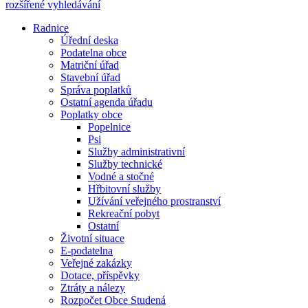
rozšířené vyhledávání
Radnice
Úřední deska
Podatelna obce
Matriční úřad
Stavební úřad
Správa poplatků
Ostatní agenda úřadu
Poplatky obce
Popelnice
Psi
Služby administrativní
Služby technické
Vodné a stočné
Hřbitovní služby
Užívání veřejného prostranství
Rekreační pobyt
Ostatní
Životní situace
E-podatelna
Veřejné zakázky
Dotace, příspěvky
Ztráty a nálezy
Rozpočet Obce Studená