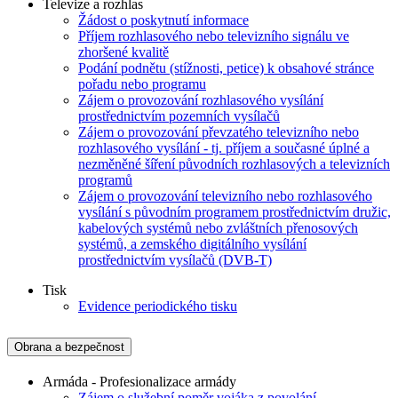
Televize a rozhlas
Žádost o poskytnutí informace
Příjem rozhlasového nebo televizního signálu ve
zhoršené kvalitě
Podání podnětu (stížnosti, petice) k obsahové stránce
pořadu nebo programu
Zájem o provozování rozhlasového vysílání
prostřednictvím pozemních vysílačů
Zájem o provozování převzatého televizního nebo
rozhlasového vysílání - tj. příjem a současné úplné a
nezměněné šíření původních rozhlasových a televizních
programů
Zájem o provozování televizního nebo rozhlasového
vysílání s původním programem prostřednictvím družic,
kabelových systémů nebo zvláštních přenosových
systémů, a zemského digitálního vysílání
prostřednictvím vysílačů (DVB-T)
Tisk
Evidence periodického tisku
Obrana a bezpečnost
Armáda - Profesionalizace armády
Zájem o služební poměr vojáka z povolání