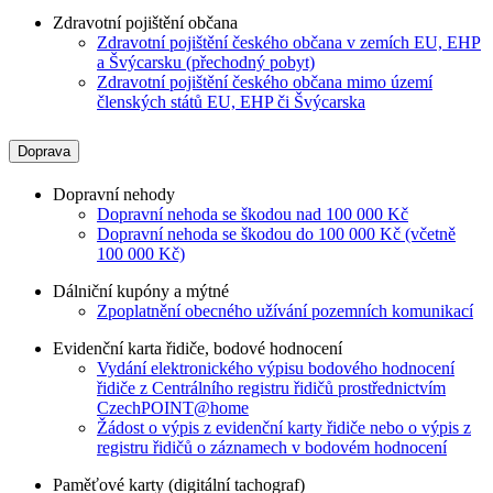
Zdravotní pojištění občana
Zdravotní pojištění českého občana v zemích EU, EHP
a Švýcarsku (přechodný pobyt)
Zdravotní pojištění českého občana mimo území
členských států EU, EHP či Švýcarska
Doprava
Dopravní nehody
Dopravní nehoda se škodou nad 100 000 Kč
Dopravní nehoda se škodou do 100 000 Kč (včetně
100 000 Kč)
Dálniční kupóny a mýtné
Zpoplatnění obecného užívání pozemních komunikací
Evidenční karta řidiče, bodové hodnocení
Vydání elektronického výpisu bodového hodnocení
řidiče z Centrálního registru řidičů prostřednictvím
CzechPOINT@home
Žádost o výpis z evidenční karty řidiče nebo o výpis z
registru řidičů o záznamech v bodovém hodnocení
Paměťové karty (digitální tachograf)