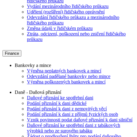
řidičského průkazu
Vydání mezinárodního řidičského průkazu
Udělení (rozšíření) řidičského oprávnění
Odevzdání řidičského průkazu a mezinárodního
řidičského průkazu
Změna údajů v řidičském průkazu
Ztráta, odcizení, poškození nebo zničení řidičského
průkazu
Finance
Bankovky a mince
Výměna neplatných bankovek a mincí
Odevzdání padělané bankovky nebo mince
Výměna poškozených bankovek a mincí
Daně - Daňová přiznání
Daňové přiznání ke spotřební dani
Podání přiznání k dani dědické
Podání přiznání k dani z nemovitých věcí
Podání přiznání k dani z příjmů fyzických osob
Vznik povinnosti podat daňové přiznání k dani silniční
Daňové přiznání ke spotřební dani z tabákových
výrobků nebo ze surového tabáku
Žádost o prodloužení lhůty pro podání daňového