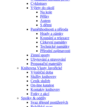
Cyklotrasy
Výlety do okolí
Na kole
Pěšky
Autem
S dětmi
Pamětihodnosti a příroda
Hrady a zámky
Koupání a relaxace
Církevní památky
Technické památky
Přírodní zajímavosti
Zimní sporty
Ubytování a stravování
Propagační materiály
Knihovna Vlasty Javořické
Výpůjční doba
Služby knihovny
Ceník služeb
On-line katalog
Kontakty knihovny
Fotky z akcí
Spolky & oddíly
Svaz tělesně postižených
Rybářský svaz