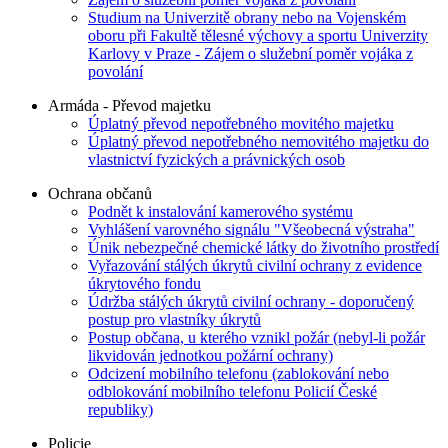
Studium na Univerzitě obrany nebo na Vojenském
oboru při Fakultě tělesné výchovy a sportu Univerzity
Karlovy v Praze - Zájem o služební poměr vojáka z
povolání
Armáda - Převod majetku
Úplatný převod nepotřebného movitého majetku
Úplatný převod nepotřebného nemovitého majetku do
vlastnictví fyzických a právnických osob
Ochrana občanů
Podnět k instalování kamerového systému
Vyhlášení varovného signálu "Všeobecná výstraha"
Únik nebezpečné chemické látky do životního prostředí
Vyřazování stálých úkrytů civilní ochrany z evidence
úkrytového fondu
Údržba stálých úkrytů civilní ochrany - doporučený
postup pro vlastníky úkrytů
Postup občana, u kterého vznikl požár (nebyl-li požár
likvidován jednotkou požární ochrany)
Odcizení mobilního telefonu (zablokování nebo
odblokování mobilního telefonu Policií České
republiky)
Policie