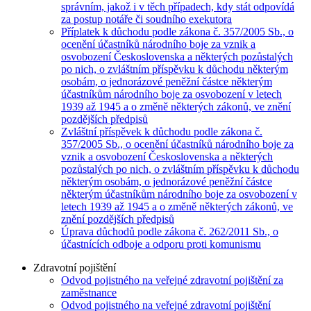
správním, jakož i v těch případech, kdy stát odpovídá
za postup notáře či soudního exekutora
Příplatek k důchodu podle zákona č. 357/2005 Sb., o
ocenění účastníků národního boje za vznik a
osvobození Československa a některých pozůstalých
po nich, o zvláštním příspěvku k důchodu některým
osobám, o jednorázové peněžní částce některým
účastníkům národního boje za osvobození v letech
1939 až 1945 a o změně některých zákonů, ve znění
pozdějších předpisů
Zvláštní příspěvek k důchodu podle zákona č.
357/2005 Sb., o ocenění účastníků národního boje za
vznik a osvobození Československa a některých
pozůstalých po nich, o zvláštním příspěvku k důchodu
některým osobám, o jednorázové peněžní částce
některým účastníkům národního boje za osvobození v
letech 1939 až 1945 a o změně některých zákonů, ve
znění pozdějších předpisů
Úprava důchodů podle zákona č. 262/2011 Sb., o
účastnících odboje a odporu proti komunismu
Zdravotní pojištění
Odvod pojistného na veřejné zdravotní pojištění za
zaměstnance
Odvod pojistného na veřejné zdravotní pojištění