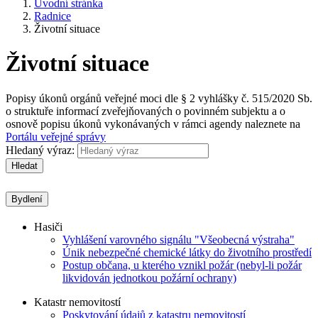
Úvodní stránka
Radnice
Životní situace
Životní situace
Popisy úkonů orgánů veřejné moci dle § 2 vyhlášky č. 515/2020 Sb.
o struktuře informací zveřejňovaných o povinném subjektu a o
osnově popisu úkonů vykonávaných v rámci agendy naleznete na
Portálu veřejné správy
Hledaný výraz:
Hledat
Bydlení
Hasiči
Vyhlášení varovného signálu "Všeobecná výstraha"
Únik nebezpečné chemické látky do životního prostředí
Postup občana, u kterého vznikl požár (nebyl-li požár
likvidován jednotkou požární ochrany)
Katastr nemovitostí
Poskytování údajů z katastru nemovitostí