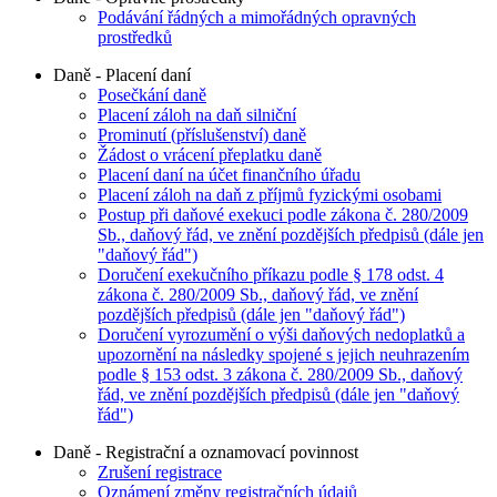
Podávání řádných a mimořádných opravných
prostředků
Daně - Placení daní
Posečkání daně
Placení záloh na daň silniční
Prominutí (příslušenství) daně
Žádost o vrácení přeplatku daně
Placení daní na účet finančního úřadu
Placení záloh na daň z příjmů fyzickými osobami
Postup při daňové exekuci podle zákona č. 280/2009
Sb., daňový řád, ve znění pozdějších předpisů (dále jen
"daňový řád")
Doručení exekučního příkazu podle § 178 odst. 4
zákona č. 280/2009 Sb., daňový řád, ve znění
pozdějších předpisů (dále jen "daňový řád")
Doručení vyrozumění o výši daňových nedoplatků a
upozornění na následky spojené s jejich neuhrazením
podle § 153 odst. 3 zákona č. 280/2009 Sb., daňový
řád, ve znění pozdějších předpisů (dále jen "daňový
řád")
Daně - Registrační a oznamovací povinnost
Zrušení registrace
Oznámení změny registračních údajů