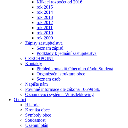
Klikací rozpočet od 2016
rok 2015
rok 2014
rok 2013
rok 2012
rok 2011
rok 2010
rok 2009
Zápisy zastupitelstva
Seznam zápisů
Podklady k jednání zastupitelstva
CZECHPOINT
Kontakty
Přehled kontaktů Obecního úřadu Studená
Organizační struktura obce
Seznam osob
Napište nám
Povinné informace dle zákona 106⁄99 Sb.
Oznamovací systém - Whistleblowing
O obci
Historie
Kronika obce
Symboly obce
Současnost
Územní plán