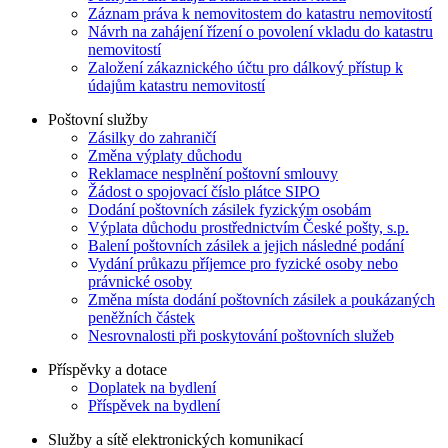
Záznam práva k nemovitostem do katastru nemovitostí
Návrh na zahájení řízení o povolení vkladu do katastru
nemovitostí
Založení zákaznického účtu pro dálkový přístup k
údajům katastru nemovitostí
Poštovní služby
Zásilky do zahraničí
Změna výplaty důchodu
Reklamace nesplnění poštovní smlouvy
Žádost o spojovací číslo plátce SIPO
Dodání poštovních zásilek fyzickým osobám
Výplata důchodu prostřednictvím České pošty, s.p.
Balení poštovních zásilek a jejich následné podání
Vydání průkazu příjemce pro fyzické osoby nebo
právnické osoby
Změna místa dodání poštovních zásilek a poukázaných
peněžních částek
Nesrovnalosti při poskytování poštovních služeb
Příspěvky a dotace
Doplatek na bydlení
Příspěvek na bydlení
Služby a sítě elektronických komunikací