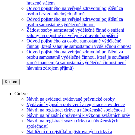
hrazené státem
Odvod pojistného na veřejné zdravotní pojištění za
osobu bez zdanitelných příjmů
Odvod pojistného na veřejné zdravotní pojištění za
osobu samostatně výdělečně činnou
Žádost osoby samostatně výdělečně činné o snížení
zálohy na pojistné na veřejné zdravotní pojištění
Odvod pojistného za osobu samostatně výdělečně
činnou, která zahajuje samostatnou výdělečnou činnost
Odvod pojistného na veřejné zdravotní pojištění za
osobu samostatně výdělečně činnou, která je současně
zaměstnancem (a samostatná výdělečná činnost není
hlavním zdrojem příjmů)
Kultura
Církve
Návrh na evidenci evidované právnické osoby
Vydávání výpisů a potvrzení z registrace a evidence
Návrh na registraci církve a náboženské společnosti
Návrh na přiznání oprávnění k výkonu zvláštních práv
Návrh na registraci svazu církví a náboženských
společností
Nahlížení do rejstříků registrovaných církví a