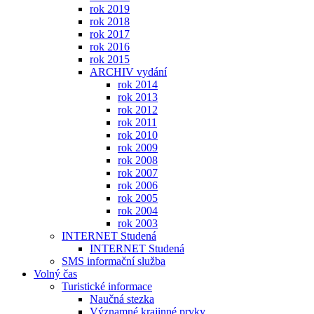
rok 2019
rok 2018
rok 2017
rok 2016
rok 2015
ARCHIV vydání
rok 2014
rok 2013
rok 2012
rok 2011
rok 2010
rok 2009
rok 2008
rok 2007
rok 2006
rok 2005
rok 2004
rok 2003
INTERNET Studená
INTERNET Studená
SMS informační služba
Volný čas
Turistické informace
Naučná stezka
Významné krajinné prvky