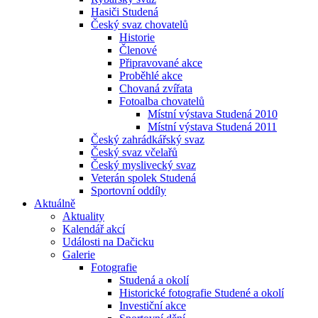
Hasiči Studená
Český svaz chovatelů
Historie
Členové
Připravované akce
Proběhlé akce
Chovaná zvířata
Fotoalba chovatelů
Místní výstava Studená 2010
Místní výstava Studená 2011
Český zahrádkářský svaz
Český svaz včelařů
Český myslivecký svaz
Veterán spolek Studená
Sportovní oddíly
Aktuálně
Aktuality
Kalendář akcí
Události na Dačicku
Galerie
Fotografie
Studená a okolí
Historické fotografie Studené a okolí
Investiční akce