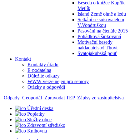
Beseda o knížce Kapřík
Metlík
Island Země ohně a ledu
Setkání se spisovatelem
V.Vondruškou
Pasování na čtenáře 2015
Pohádková šipkovaná
Motivační besedy
nakladatelství Thovt
Svatojakubská pouť
Kontakt
Kontakty úřadu
E-podatelna
Důležité odkazy
WWW verze nejen pro seniory
Otázky a odpovědi
Odpady
Geoportál
Zpravodaj TEP
Zápisy ze zastupitelstva
Úřední deska
Poplatky
Služby obce
Zdravotní středisko
Knihovna