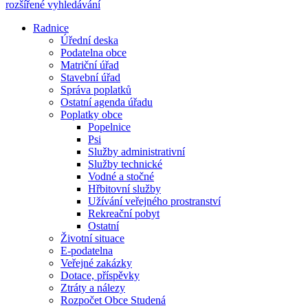
rozšířené vyhledávání
Radnice
Úřední deska
Podatelna obce
Matriční úřad
Stavební úřad
Správa poplatků
Ostatní agenda úřadu
Poplatky obce
Popelnice
Psi
Služby administrativní
Služby technické
Vodné a stočné
Hřbitovní služby
Užívání veřejného prostranství
Rekreační pobyt
Ostatní
Životní situace
E-podatelna
Veřejné zakázky
Dotace, příspěvky
Ztráty a nálezy
Rozpočet Obce Studená