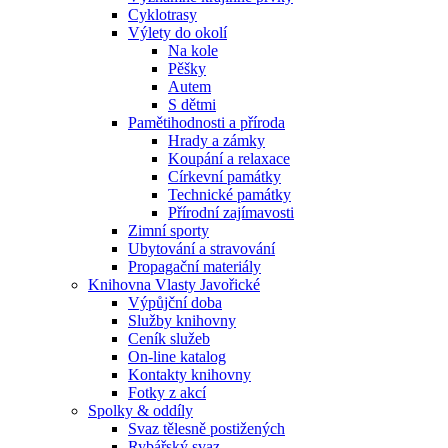
Cyklotrasy
Výlety do okolí
Na kole
Pěšky
Autem
S dětmi
Pamětihodnosti a příroda
Hrady a zámky
Koupání a relaxace
Církevní památky
Technické památky
Přírodní zajímavosti
Zimní sporty
Ubytování a stravování
Propagační materiály
Knihovna Vlasty Javořické
Výpůjční doba
Služby knihovny
Ceník služeb
On-line katalog
Kontakty knihovny
Fotky z akcí
Spolky & oddíly
Svaz tělesně postižených
Rybářský svaz