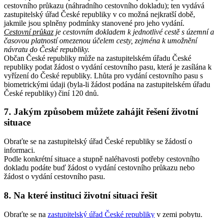
cestovního průkazu (náhradního cestovního dokladu); ten vydává
zastupitelský úřad České republiky v co možná nejkratší době,
jakmile jsou splněny podmínky stanovené pro jeho vydání.
Cestovní průkaz
je cestovním dokladem k jednotlivé cestě s územní a
časovou platností omezenou účelem cesty, zejména k umožnění
návratu do České republiky.
Občan České republiky může na zastupitelském úřadu České
republiky podat žádost o vydání cestovního pasu, která je zasílána k
vyřízení do České republiky. Lhůta pro vydání cestovního pasu s
biometrickými údaji (byla-li žádost podána na zastupitelském úřadu
České republiky) činí 120 dnů.
7. Jakým způsobem můžete zahájit řešení životní
situace
Obraťte se na zastupitelský úřad České republiky se žádostí o
informaci.
Podle konkrétní situace a stupně naléhavosti potřeby cestovního
dokladu podáte buď žádost o vydání cestovního průkazu nebo
žádost o vydání cestovního pasu.
8. Na které instituci životní situaci řešit
Obraťte se na
zastupitelský úřad České republiky
v zemi pobytu.