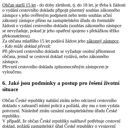
Občan starší 15 let
- do doby zletilosti, tj. do 18 let, je třeba k žádosti
o vydání cestovního dokladu připojit písemný souhlas zákonného
zástupce s jeho ověřeným podpisem nebo tento souhlas učiní
zákonný zástupce přímo na zastupitelském úřadu do formuláře
žádosti o vydání cestovního dokladu (souhlas zákonného zástupce
se nevyžaduje, pokud je jeho opatření spojeno s překážkou těžko
překonatelnou).
Za občana mladšího 15 let podává žádost jeho
zákonný zástupce
.
- Kdo může doklad převzít
:
Při převzetí cestovního dokladu se vyžaduje osobní přítomnost
občana, jemuž se cestovní doklad vydává, nebo zákonného
zástupce.
Převzetí cestovního dokladu zplnomocněným zástupcem je
vyloučeno.
6. Jaké jsou podmínky a postup pro řešení životní
situace
Občan České republiky nahlásí ztrátu nebo odcizení cestovního
dokladu v zahraničí místní policii a požádá, aby mu o tom vydala
potvrzení. Následně ztrátu oznámí zastupitelskému úřadu České
republiky.
V případě, že občan České republiky naléhavě potřebuje cestovní
doklad, požádá zastupitelský úřad České republiky o vystavení