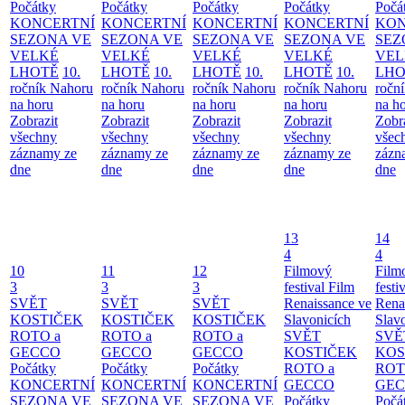
Počátky
Počátky
Počátky
Počátky
Počá
KONCERTNÍ
KONCERTNÍ
KONCERTNÍ
KONCERTNÍ
KON
SEZONA VE
SEZONA VE
SEZONA VE
SEZONA VE
SEZ
VELKÉ
VELKÉ
VELKÉ
VELKÉ
VEL
LHOTĚ
10.
LHOTĚ
10.
LHOTĚ
10.
LHOTĚ
10.
LHO
ročník Nahoru
ročník Nahoru
ročník Nahoru
ročník Nahoru
ročn
na horu
na horu
na horu
na horu
na h
Zobrazit
Zobrazit
Zobrazit
Zobrazit
Zobr
všechny
všechny
všechny
všechny
všec
záznamy ze
záznamy ze
záznamy ze
záznamy ze
zázn
dne
dne
dne
dne
dne
13
14
4
4
10
11
12
Filmový
Film
3
3
3
festival Film
festi
SVĚT
SVĚT
SVĚT
Renaissance ve
Rena
KOSTIČEK
KOSTIČEK
KOSTIČEK
Slavonicích
Slav
ROTO a
ROTO a
ROTO a
SVĚT
SVĚ
GECCO
GECCO
GECCO
KOSTIČEK
KOS
Počátky
Počátky
Počátky
ROTO a
ROT
KONCERTNÍ
KONCERTNÍ
KONCERTNÍ
GECCO
GE
SEZONA VE
SEZONA VE
SEZONA VE
Počátky
Počá