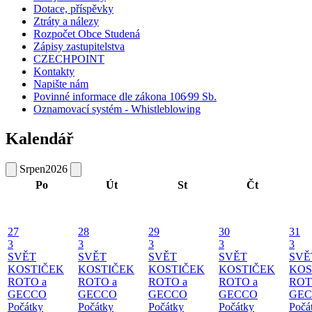
Dotace, příspěvky
Ztráty a nálezy
Rozpočet Obce Studená
Zápisy zastupitelstva
CZECHPOINT
Kontakty
Napište nám
Povinné informace dle zákona 106⁄99 Sb.
Oznamovací systém - Whistleblowing
Kalendář
Srpen
2026
Po
Út
St
Čt
27
28
29
30
31
3
3
3
3
3
SVĚT
SVĚT
SVĚT
SVĚT
SVĚ
KOSTIČEK
KOSTIČEK
KOSTIČEK
KOSTIČEK
KOS
ROTO a
ROTO a
ROTO a
ROTO a
ROT
GECCO
GECCO
GECCO
GECCO
GE
Počátky
Počátky
Počátky
Počátky
Počá