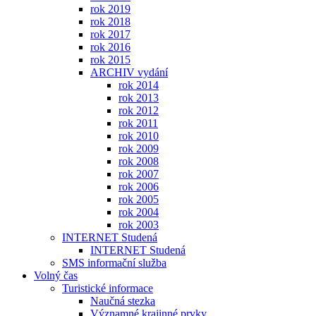
rok 2019
rok 2018
rok 2017
rok 2016
rok 2015
ARCHIV vydání
rok 2014
rok 2013
rok 2012
rok 2011
rok 2010
rok 2009
rok 2008
rok 2007
rok 2006
rok 2005
rok 2004
rok 2003
INTERNET Studená
INTERNET Studená
SMS informační služba
Volný čas
Turistické informace
Naučná stezka
Významné krajinné prvky