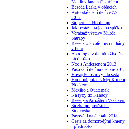
Metlík s Janem Opatřilem
Beseda Láska v oblacích
Autorské čtení dětí ze ZŠ
2012
Stopem na Nordkapp
Jak postavit vejce na špičku
Vernisáž výstavy Miloše
Satrapy
Beseda o životě mezi indiány
v Peru
Astrologie v denním životě -
přednáška
Noc s Andersenem 2013
Pasování dětí na čtenáře 2013
Havajské ostrovy - beseda
Hudební pořad s Mgr.Karlem
Plockem
Mexiko a Quatemala
Na ryby do Kanady
Besedy s Arnoštem Vašíčkem
Stezka po pověstech
Studenska
Pasování na čtenáře 2014
Cesta za domorodými kmeny
- přednáška