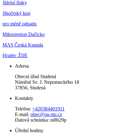
Jídelní lístky
Jihočeský kraj
pro méně odpadu
Mikroregion Dačicko
MAS Česká Kanada
Hradec ŽIJE
Adresa
Obecní úřad Studená
Náměstí Sv. J. Nepomuckého 18
37856, Studená
Kontakty
Telefon:
+420384401911
E-mail:
obec@ou-stu.cz
Datová schránka: ni8b29p
Úřední hodiny