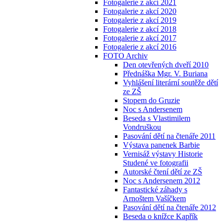
Fotogalerie z akcí 2021
Fotogalerie z akcí 2020
Fotogalerie z akcí 2019
Fotogalerie z akcí 2018
Fotogalerie z akcí 2017
Fotogalerie z akcí 2016
FOTO Archiv
Den otevřených dveří 2010
Přednáška Mgr. V. Buriana
Vyhlášení literární soutěže dětí
ze ZŠ
Stopem do Gruzie
Noc s Andersenem
Beseda s Vlastimilem
Vondruškou
Pasování dětí na čtenáře 2011
Výstava panenek Barbie
Vernisáž výstavy Historie
Studené ve fotografii
Autorské čtení dětí ze ZŠ
Noc s Andersenem 2012
Fantastické záhady s
Arnoštem Vašíčkem
Pasování dětí na čtenáře 2012
Beseda o knížce Kapřík