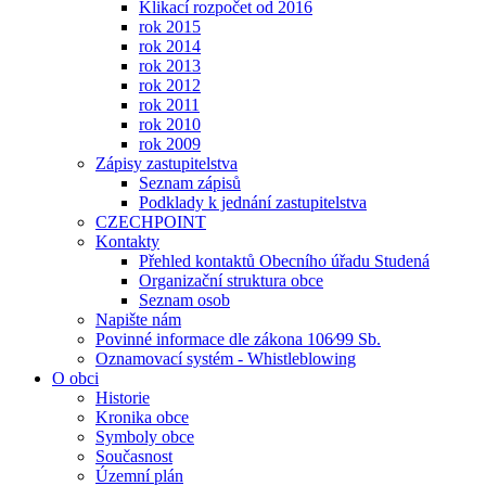
Klikací rozpočet od 2016
rok 2015
rok 2014
rok 2013
rok 2012
rok 2011
rok 2010
rok 2009
Zápisy zastupitelstva
Seznam zápisů
Podklady k jednání zastupitelstva
CZECHPOINT
Kontakty
Přehled kontaktů Obecního úřadu Studená
Organizační struktura obce
Seznam osob
Napište nám
Povinné informace dle zákona 106⁄99 Sb.
Oznamovací systém - Whistleblowing
O obci
Historie
Kronika obce
Symboly obce
Současnost
Územní plán