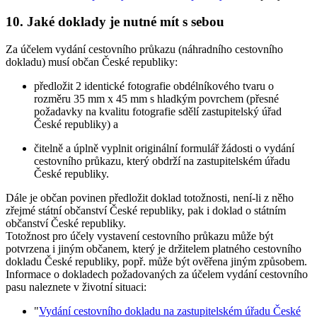
10. Jaké doklady je nutné mít s sebou
Za účelem vydání cestovního průkazu (náhradního cestovního
dokladu) musí občan České republiky:
předložit 2 identické fotografie obdélníkového tvaru o
rozměru 35 mm x 45 mm s hladkým povrchem (přesné
požadavky na kvalitu fotografie sdělí zastupitelský úřad
České republiky) a
čitelně a úplně vyplnit originální formulář žádosti o vydání
cestovního průkazu, který obdrží na zastupitelském úřadu
České republiky.
Dále je občan povinen předložit doklad totožnosti, není-li z něho
zřejmé státní občanství České republiky, pak i doklad o státním
občanství České republiky.
Totožnost pro účely vystavení cestovního průkazu může být
potvrzena i jiným občanem, který je držitelem platného cestovního
dokladu České republiky, popř. může být ověřena jiným způsobem.
Informace o dokladech požadovaných za účelem vydání cestovního
pasu naleznete v životní situaci:
"
Vydání cestovního dokladu na zastupitelském úřadu České