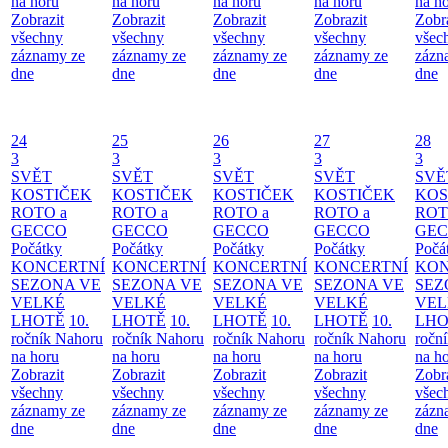
na horu
na horu
na horu
na horu
na h
Zobrazit
Zobrazit
Zobrazit
Zobrazit
Zobr
všechny
všechny
všechny
všechny
všec
záznamy ze
záznamy ze
záznamy ze
záznamy ze
zázn
dne
dne
dne
dne
dne
24
25
26
27
28
3
3
3
3
3
SVĚT
SVĚT
SVĚT
SVĚT
SVĚ
KOSTIČEK
KOSTIČEK
KOSTIČEK
KOSTIČEK
KOS
ROTO a
ROTO a
ROTO a
ROTO a
ROT
GECCO
GECCO
GECCO
GECCO
GE
Počátky
Počátky
Počátky
Počátky
Počá
KONCERTNÍ
KONCERTNÍ
KONCERTNÍ
KONCERTNÍ
KON
SEZONA VE
SEZONA VE
SEZONA VE
SEZONA VE
SEZ
VELKÉ
VELKÉ
VELKÉ
VELKÉ
VEL
LHOTĚ
10.
LHOTĚ
10.
LHOTĚ
10.
LHOTĚ
10.
LHO
ročník Nahoru
ročník Nahoru
ročník Nahoru
ročník Nahoru
ročn
na horu
na horu
na horu
na horu
na h
Zobrazit
Zobrazit
Zobrazit
Zobrazit
Zobr
všechny
všechny
všechny
všechny
všec
záznamy ze
záznamy ze
záznamy ze
záznamy ze
zázn
dne
dne
dne
dne
dne