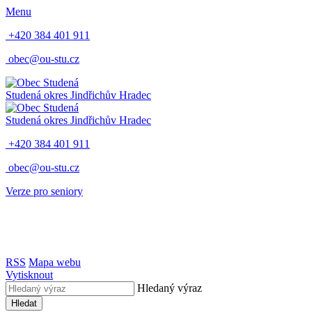
Menu
+420 384 401 911
obec@ou-stu.cz
Studená
okres Jindřichův Hradec
Studená
okres Jindřichův Hradec
+420 384 401 911
obec@ou-stu.cz
Verze pro seniory
RSS
Mapa webu
Vytisknout
Hledaný výraz
Hledat