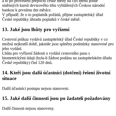
a to po provedení přepočtu české měny na cizí měnu podle
směnných kursů devizového trhu vyhlášených Českou národní
bankou k prvnímu dni měsíce.
V případě, že o to poplatník požádá, přijme zastupitelský úřad
České republiky úhradu poplatků v české měně.
13. Jaké jsou lhůty pro vyřízení
Cestovní průkaz vydává zastupitelský úřad České republiky v co
možná nejkratší době, jakmile jsou splněny podmínky stanovené pro
jeho vydání.
Lhůta pro vyřízení žádosti o vydání cestovního pasu s
biometrickými údaji (byla-li žádost podána na zastupitelském úřadu
České republiky) činí 120 dnů.
14. Kteří jsou další účastníci (dotčení) řešení životní
situace
Další účastníci postupu nejsou stanoveni.
15. Jaké další činnosti jsou po žadateli požadovány
Další činnosti nejsou stanoveny.