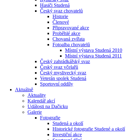
Hasiči Studená
Český svaz chovatelů
Historie
Členové
Připravované akce
Proběhlé akce
Chovaná zvířata
Fotoalba chovatelů
Místní výstava Studená 2010
Místní výstava Studená 2011
Český zahrádkářský svaz
Český svaz včelařů
Český myslivecký svaz
Veterán spolek Studená
Sportovní oddíly
Aktuálně
Aktuality
Kalendář akcí
Události na Dačicku
Galerie
Fotografie
Studená a okolí
Historické fotografie Studené a okolí
Investiční akce