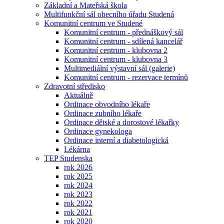
Základní a Mateřská škola
Multifunkční sál obecního úřadu Studená
Komunitní centrum ve Studené
Komunitní centrum - přednáškový sál
Komunitní centrum - sdílená kancelář
Komunitní centrum - klubovna 2
Komunitní centrum - klubovna 3
Multimediální výstavní sál (galerie)
Komunitní centrum - rezervace termínů
Zdravotní středisko
Aktuálně
Ordinace obvodního lékaře
Ordinace zubního lékaře
Ordinace dětské a dorostové lékařky
Ordinace gynekologa
Ordinace interní a diabetologická
Lékárna
TEP Studenska
rok 2026
rok 2025
rok 2024
rok 2023
rok 2022
rok 2021
rok 2020