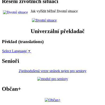
Řešení životních situací
Jak vyřídit běžné životní situace
Univerzální překladač
Překlad (translations)
Select Language
▼
Senioři
Zjednodušená verze stránek nejen pro seniory
Občan+