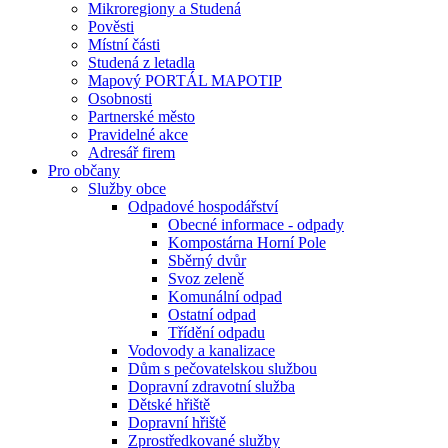
Mikroregiony a Studená
Pověsti
Místní části
Studená z letadla
Mapový PORTÁL MAPOTIP
Osobnosti
Partnerské město
Pravidelné akce
Adresář firem
Pro občany
Služby obce
Odpadové hospodářství
Obecné informace - odpady
Kompostárna Horní Pole
Sběrný dvůr
Svoz zeleně
Komunální odpad
Ostatní odpad
Třídění odpadu
Vodovody a kanalizace
Dům s pečovatelskou službou
Dopravní zdravotní služba
Dětské hřiště
Dopravní hřiště
Zprostředkované služby