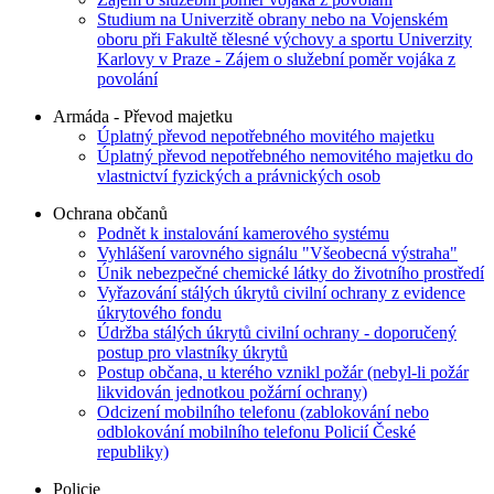
Studium na Univerzitě obrany nebo na Vojenském
oboru při Fakultě tělesné výchovy a sportu Univerzity
Karlovy v Praze - Zájem o služební poměr vojáka z
povolání
Armáda - Převod majetku
Úplatný převod nepotřebného movitého majetku
Úplatný převod nepotřebného nemovitého majetku do
vlastnictví fyzických a právnických osob
Ochrana občanů
Podnět k instalování kamerového systému
Vyhlášení varovného signálu "Všeobecná výstraha"
Únik nebezpečné chemické látky do životního prostředí
Vyřazování stálých úkrytů civilní ochrany z evidence
úkrytového fondu
Údržba stálých úkrytů civilní ochrany - doporučený
postup pro vlastníky úkrytů
Postup občana, u kterého vznikl požár (nebyl-li požár
likvidován jednotkou požární ochrany)
Odcizení mobilního telefonu (zablokování nebo
odblokování mobilního telefonu Policií České
republiky)
Policie