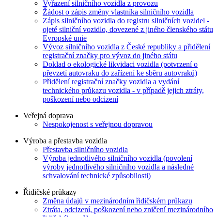
Vyřazení silničního vozidla z provozu
Žádost o zápis změny vlastníka silničního vozidla
Zápis silničního vozidla do registru silničních vozidel -
ojeté silniční vozidlo, dovezené z jiného členského státu
Evropské unie
Vývoz silničního vozidla z České republiky a přidělení
registrační značky pro vývoz do jiného státu
Doklad o ekologické likvidaci vozidla (potvrzení o
převzetí autovraku do zařízení ke sběru autovraků)
Přidělení registrační značky vozidla a vydání
technického průkazu vozidla - v případě jejich ztráty,
poškození nebo odcizení
Veřejná doprava
Nespokojenost s veřejnou dopravou
Výroba a přestavba vozidla
Přestavba silničního vozidla
Výroba jednotlivého silničního vozidla (povolení
výroby jednotlivého silničního vozidla a následné
schvalování technické způsobilosti)
Řidičské průkazy
Změna údajů v mezinárodním řidičském průkazu
Ztráta, odcizení, poškození nebo zničení mezinárodního