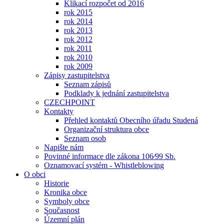
Klikací rozpočet od 2016
rok 2015
rok 2014
rok 2013
rok 2012
rok 2011
rok 2010
rok 2009
Zápisy zastupitelstva
Seznam zápisů
Podklady k jednání zastupitelstva
CZECHPOINT
Kontakty
Přehled kontaktů Obecního úřadu Studená
Organizační struktura obce
Seznam osob
Napište nám
Povinné informace dle zákona 106⁄99 Sb.
Oznamovací systém - Whistleblowing
O obci
Historie
Kronika obce
Symboly obce
Současnost
Územní plán