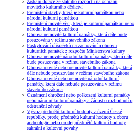
Získání dotace ze státního rozpočtu na ochranu
movitého kulturního dědictví
Přemístění stavby, která je kulturní památkou nebo
národní kulturní památkou
Přemístění movité věci, která je kulturní památkou nebo
národní kulturní památkou
Obnova nemovité kulturní památky, která dále bude
posuzována v režimu stavebního zákona
Poskytování příspěvků na zachování a obnovu
kulturních památek z rozpočtu Ministerstva kultury
Obnova nemovité národní kulturní památky, která dále
bude posuzována v režimu stavebního zákona
Obnova movité nebo nemovité kulturní památky, která
dále nebude posuzována v režimu stavebního zákona
Obnova movité nebo nemovité národní kulturní
památky, která dále nebude posuzována v režimu
stavebního zákona
Oznámení ohrožení nebo poškození kulturní památky
nebo národní kulturní památky a žádost o rozhodnutí o
odstranění závady
Vývoz předmětů kulturní hodnoty z území České
republiky, prodej předmětů kulturní hodnoty z oboru
archeologie nebo prodej předmětů kulturní hodnoty
sakrální a kultovní povahy