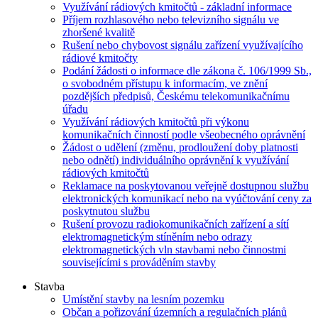
Využívání rádiových kmitočtů - základní informace
Příjem rozhlasového nebo televizního signálu ve
zhoršené kvalitě
Rušení nebo chybovost signálu zařízení využívajícího
rádiové kmitočty
Podání žádosti o informace dle zákona č. 106/1999 Sb.,
o svobodném přístupu k informacím, ve znění
pozdějších předpisů, Českému telekomunikačnímu
úřadu
Využívání rádiových kmitočtů při výkonu
komunikačních činností podle všeobecného oprávnění
Žádost o udělení (změnu, prodloužení doby platnosti
nebo odnětí) individuálního oprávnění k využívání
rádiových kmitočtů
Reklamace na poskytovanou veřejně dostupnou službu
elektronických komunikací nebo na vyúčtování ceny za
poskytnutou službu
Rušení provozu radiokomunikačních zařízení a sítí
elektromagnetickým stíněním nebo odrazy
elektromagnetických vln stavbami nebo činnostmi
souvisejícími s prováděním stavby
Stavba
Umístění stavby na lesním pozemku
Občan a pořizování územních a regulačních plánů