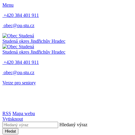
Menu
+420 384 401 911
obec@ou-stu.cz
Studená
okres Jindřichův Hradec
Studená
okres Jindřichův Hradec
+420 384 401 911
obec@ou-stu.cz
Verze pro seniory
RSS
Mapa webu
Vytisknout
Hledaný výraz
Hledat