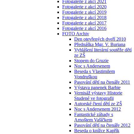
Fotogalerie z akcí 2021
Fotogalerie z akcí 2020
Fotogalerie z akcí 2019
Fotogalerie z akcí 2018
Fotogalerie z akcí 2017
Fotogalerie z akcí 2016
FOTO Archiv
Den otevřených dveří 2010
Přednáška Mgr. V. Buriana
Vyhlášení literární soutěže dětí
ze ZŠ
Stopem do Gruzie
Noc s Andersenem
Beseda s Vlastimilem
Vondruškou
Pasování dětí na čtenáře 2011
Výstava panenek Barbie
Vernisáž výstavy Historie
Studené ve fotografii
Autorské čtení dětí ze ZŠ
Noc s Andersenem 2012
Fantastické záhady s
Arnoštem Vašíčkem
Pasování dětí na čtenáře 2012
Beseda o knížce Kapřík