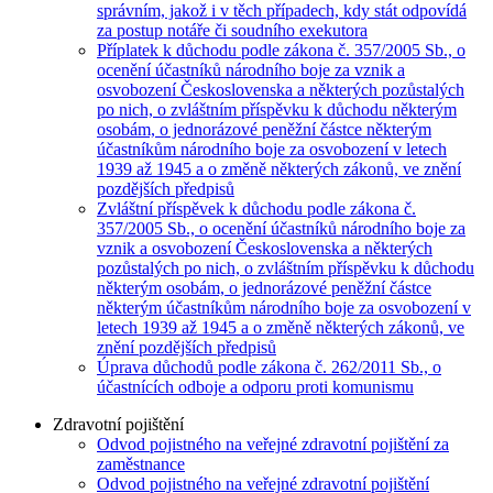
správním, jakož i v těch případech, kdy stát odpovídá
za postup notáře či soudního exekutora
Příplatek k důchodu podle zákona č. 357/2005 Sb., o
ocenění účastníků národního boje za vznik a
osvobození Československa a některých pozůstalých
po nich, o zvláštním příspěvku k důchodu některým
osobám, o jednorázové peněžní částce některým
účastníkům národního boje za osvobození v letech
1939 až 1945 a o změně některých zákonů, ve znění
pozdějších předpisů
Zvláštní příspěvek k důchodu podle zákona č.
357/2005 Sb., o ocenění účastníků národního boje za
vznik a osvobození Československa a některých
pozůstalých po nich, o zvláštním příspěvku k důchodu
některým osobám, o jednorázové peněžní částce
některým účastníkům národního boje za osvobození v
letech 1939 až 1945 a o změně některých zákonů, ve
znění pozdějších předpisů
Úprava důchodů podle zákona č. 262/2011 Sb., o
účastnících odboje a odporu proti komunismu
Zdravotní pojištění
Odvod pojistného na veřejné zdravotní pojištění za
zaměstnance
Odvod pojistného na veřejné zdravotní pojištění