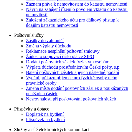
Záznam práva k nemovitostem do katastru nemovitostí
Návrh na zahájení řízení o povolení vkladu do katastru
nemovitostí
Založení zákaznického účtu pro dálkový přístup k
údajům katastru nemovitostí
Poštovní služby
Zásilky do zahraničí
Změna výplaty důchodu
Reklamace nesplnění poštovní smlouvy
Žádost o spojovací číslo plátce SIPO
Dodání poštovních zásilek fyzickým osobám
Výplata důchodu prostřednictvím České pošty, s.p.
Balení poštovních zásilek a jejich následné podání
Vydání průkazu příjemce pro fyzické osoby nebo
právnické osoby
Změna místa dodání poštovních zásilek a poukázaných
peněžních částek
Nesrovnalosti při poskytování poštovních služeb
Příspěvky a dotace
Doplatek na bydlení
Příspěvek na bydlení
Služby a sítě elektronických komunikací