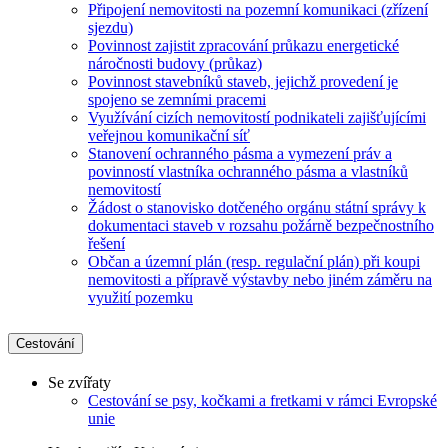
Připojení nemovitosti na pozemní komunikaci (zřízení
sjezdu)
Povinnost zajistit zpracování průkazu energetické
náročnosti budovy (průkaz)
Povinnost stavebníků staveb, jejichž provedení je
spojeno se zemními pracemi
Využívání cizích nemovitostí podnikateli zajišťujícími
veřejnou komunikační síť
Stanovení ochranného pásma a vymezení práv a
povinností vlastníka ochranného pásma a vlastníků
nemovitostí
Žádost o stanovisko dotčeného orgánu státní správy k
dokumentaci staveb v rozsahu požárně bezpečnostního
řešení
Občan a územní plán (resp. regulační plán) při koupi
nemovitosti a přípravě výstavby nebo jiném záměru na
využití pozemku
Cestování
Se zvířaty
Cestování se psy, kočkami a fretkami v rámci Evropské
unie