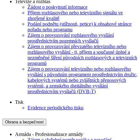
Televize a rozhlas
Žádost o poskytnutí informace
Příjem rozhlasového nebo televizního signálu ve
zhoršené kvalitě
Podání podnětu (stížnosti, petice) k obsahové stránce
pořadu nebo programu
Zájem o provozování rozhlasového vysílání
prostřednictvím pozemních vysílačů
Zájem o provozování převzatého televizního nebo
rozhlasového vysílání - tj. příjem a současné úplné a
nezměněné šíření původních rozhlasových a televizních
programů
Zájem o provozování televizního nebo rozhlasového
vysílání s původním programem prostřednictvím družic,
kabelových systémů nebo zvláštních přenosových
systémů, a zemského digitálního vysílání
prostřednictvím vysílačů (DVB-T)
Tisk
Evidence periodického tisku
Obrana a bezpečnost
Armáda - Profesionalizace armády
Zájem o služební poměr vojáka z povolání