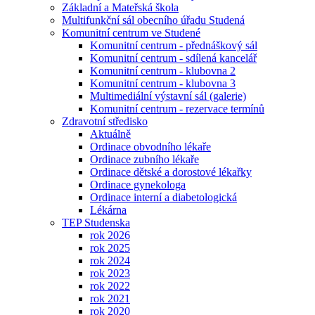
Základní a Mateřská škola
Multifunkční sál obecního úřadu Studená
Komunitní centrum ve Studené
Komunitní centrum - přednáškový sál
Komunitní centrum - sdílená kancelář
Komunitní centrum - klubovna 2
Komunitní centrum - klubovna 3
Multimediální výstavní sál (galerie)
Komunitní centrum - rezervace termínů
Zdravotní středisko
Aktuálně
Ordinace obvodního lékaře
Ordinace zubního lékaře
Ordinace dětské a dorostové lékařky
Ordinace gynekologa
Ordinace interní a diabetologická
Lékárna
TEP Studenska
rok 2026
rok 2025
rok 2024
rok 2023
rok 2022
rok 2021
rok 2020