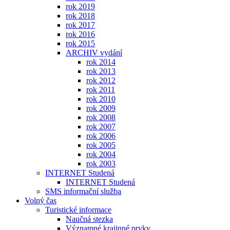
rok 2019
rok 2018
rok 2017
rok 2016
rok 2015
ARCHIV vydání
rok 2014
rok 2013
rok 2012
rok 2011
rok 2010
rok 2009
rok 2008
rok 2007
rok 2006
rok 2005
rok 2004
rok 2003
INTERNET Studená
INTERNET Studená
SMS informační služba
Volný čas
Turistické informace
Naučná stezka
Významné krajinné prvky