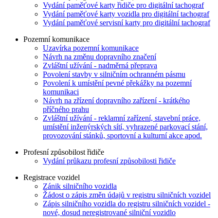
Vydání paměťové karty řidiče pro digitální tachograf
Vydání paměťové karty vozidla pro digitální tachograf
Vydání paměťové servisní karty pro digitální tachograf
Pozemní komunikace
Uzavírka pozemní komunikace
Návrh na změnu dopravního značení
Zvláštní užívání - nadměrná přeprava
Povolení stavby v silničním ochranném pásmu
Povolení k umístění pevné překážky na pozemní
komunikaci
Návrh na zřízení dopravního zařízení - krátkého
příčného prahu
Zvláštní užívání - reklamní zařízení, stavební práce,
umístění inženýrských sítí, vyhrazené parkovací stání,
provozování stánků, sportovní a kulturní akce apod.
Profesní způsobilost řidiče
Vydání průkazu profesní způsobilosti řidiče
Registrace vozidel
Zánik silničního vozidla
Žádost o zápis změn údajů v registru silničních vozidel
Zápis silničního vozidla do registru silničních vozidel -
nové, dosud neregistrované silniční vozidlo