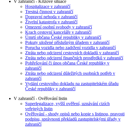
V zahraničí - Krizové situace
Hospitalizace v zahraničí
Trestná činnost v zahraničí
Dopravní nehoda v zahraničí
Živelní katastrofa v zahraničí
Omezení osobní svobody v zahraničí
Krach cestovní kanceláře v zahraničí
Úmrtí občana České republiky v zahraničí
Pokuty uložené příslušným úřadem v zahraničí
Porucha vozidla nebo zadržení vozidla v zahraničí
Ztráta nebo odcizení cestovních dokladů v zahraničí
Ztráta nebo odcizení finančních prostředků v zahraničí
Pohřešování či únos občana České republiky v
zahraničí
Ztráta nebo odcizení důležitých osobních potřeb v
zahraničí
Vydání cestovního dokladu na zastupitelském úřadu
České republiky v zahraničí
V zahraničí - Ověřování listin
Superlegalizace, vyšší ověření, uznávání cizích
veřejných listin
Ověřování - shody opisů nebo kopie s listinou, pravosti
podpisu, správnosti překladů zastupitelskými úřady v
zahraničí