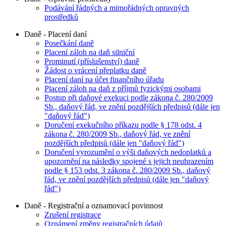
Podávání řádných a mimořádných opravných
prostředků
Daně - Placení daní
Posečkání daně
Placení záloh na daň silniční
Prominutí (příslušenství) daně
Žádost o vrácení přeplatku daně
Placení daní na účet finančního úřadu
Placení záloh na daň z příjmů fyzickými osobami
Postup při daňové exekuci podle zákona č. 280/2009
Sb., daňový řád, ve znění pozdějších předpisů (dále jen
"daňový řád")
Doručení exekučního příkazu podle § 178 odst. 4
zákona č. 280/2009 Sb., daňový řád, ve znění
pozdějších předpisů (dále jen "daňový řád")
Doručení vyrozumění o výši daňových nedoplatků a
upozornění na následky spojené s jejich neuhrazením
podle § 153 odst. 3 zákona č. 280/2009 Sb., daňový
řád, ve znění pozdějších předpisů (dále jen "daňový
řád")
Daně - Registrační a oznamovací povinnost
Zrušení registrace
Oznámení změny registračních údajů