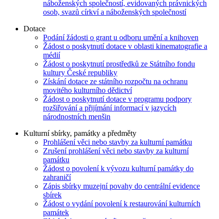
náboženských společností, evidovaných právnických
osob, svazů církví a náboženských společností
Dotace
Podání žádosti o grant u odboru umění a knihoven
Žádost o poskytnutí dotace v oblasti kinematografie a
médií
Žádost o poskytnutí prostředků ze Státního fondu
kultury České republiky
Získání dotace ze státního rozpočtu na ochranu
movitého kulturního dědictví
Žádost o poskytnutí dotace v programu podpory
rozšiřování a přijímání informací v jazycích
národnostních menšin
Kulturní sbírky, památky a předměty
Prohlášení věci nebo stavby za kulturní památku
Zrušení prohlášení věci nebo stavby za kulturní
památku
Žádost o povolení k vývozu kulturní památky do
zahraničí
Zápis sbírky muzejní povahy do centrální evidence
sbírek
Žádost o vydání povolení k restaurování kulturních
památek