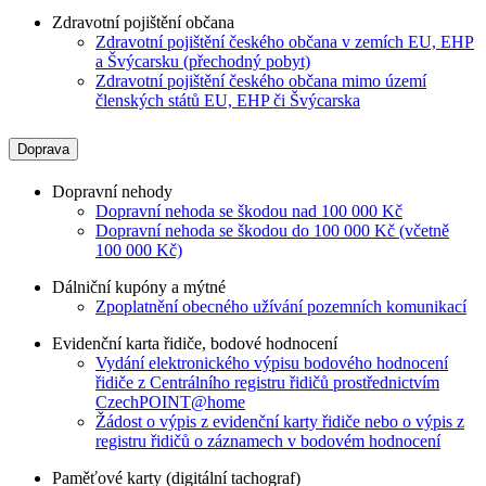
Zdravotní pojištění občana
Zdravotní pojištění českého občana v zemích EU, EHP
a Švýcarsku (přechodný pobyt)
Zdravotní pojištění českého občana mimo území
členských států EU, EHP či Švýcarska
Doprava
Dopravní nehody
Dopravní nehoda se škodou nad 100 000 Kč
Dopravní nehoda se škodou do 100 000 Kč (včetně
100 000 Kč)
Dálniční kupóny a mýtné
Zpoplatnění obecného užívání pozemních komunikací
Evidenční karta řidiče, bodové hodnocení
Vydání elektronického výpisu bodového hodnocení
řidiče z Centrálního registru řidičů prostřednictvím
CzechPOINT@home
Žádost o výpis z evidenční karty řidiče nebo o výpis z
registru řidičů o záznamech v bodovém hodnocení
Paměťové karty (digitální tachograf)