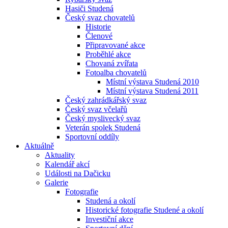
Hasiči Studená
Český svaz chovatelů
Historie
Členové
Připravované akce
Proběhlé akce
Chovaná zvířata
Fotoalba chovatelů
Místní výstava Studená 2010
Místní výstava Studená 2011
Český zahrádkářský svaz
Český svaz včelařů
Český myslivecký svaz
Veterán spolek Studená
Sportovní oddíly
Aktuálně
Aktuality
Kalendář akcí
Události na Dačicku
Galerie
Fotografie
Studená a okolí
Historické fotografie Studené a okolí
Investiční akce