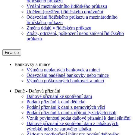
řidičského průkazu
Vydání mezinárodního řidičského průkazu
Udělení (rozšíření) řidičského oprávnění
Odevzdání řidičského průkazu a mezinárodního
řidičského průkazu
Změna údajů v řidičském průkazu
Ztráta, odcizení, poškození nebo zničení řidičského
průkazu
Finance
Bankovky a mince
Výměna neplatných bankovek a mincí
Odevzdání padělané bankovky nebo mince
Výměna poškozených bankovek a mincí
Daně - Daňová přiznání
Daňové přiznání ke spotřební dani
Podání přiznání k dani dědické
Podání přiznání k dani z nemovitých věcí
Podání přiznání k dani z příjmů fyzických osob
Vznik povinnosti podat daňové přiznání k dani silniční
Daňové přiznání ke spotřební dani z tabákových
výrobků nebo ze surového tabáku
Žádost o prodloužení lhůty pro podání daňového