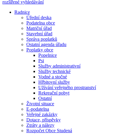
rozšířené vyhledávání
Radnice
Úřední deska
Podatelna obce
Matriční úřad
Stavební úřad
Správa poplatků
Ostatní agenda úřadu
Poplatky obce
Popelnice
Psi
Služby administrativní
Služby technické
Vodné a stočné
Hřbitovní služby
Užívání veřejného prostranství
Rekreační pobyt
Ostatní
Životní situace
E-podatelna
Veřejné zakázky
Dotace, příspěvky
Ztráty a nálezy
Rozpočet Obce Studená