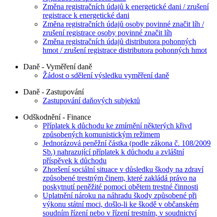
Změna registračních údajů k energetické dani / zrušení
registrace k energetické dani
Změna registračních údajů osoby povinné značit líh /
zrušení registrace osoby povinné značit líh
Změna registračních údajů distributora pohonných
hmot / zrušení registrace distributora pohonných hmot
Daně - Vyměření daně
Žádost o sdělení výsledku vyměření daně
Daně - Zastupování
Zastupování daňových subjektů
Odškodnění - Finance
Příplatek k důchodu ke zmírnění některých křivd
způsobených komunistickým režimem
Jednorázová peněžní částka (podle zákona č. 108/2009
Sb.) nahrazující příplatek k důchodu a zvláštní
příspěvek k důchodu
Zhoršení sociální situace v důsledku škody na zdraví
způsobené trestným činem, které zakládá právo na
poskytnutí peněžité pomoci obětem trestné činnosti
Uplatnění nároku na náhradu škody způsobené při
výkonu státní moci, došlo-li ke škodě v občanském
soudním řízení nebo v řízení trestním, v soudnictví