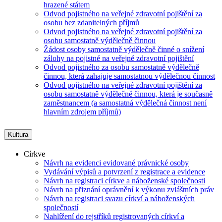
hrazené státem
Odvod pojistného na veřejné zdravotní pojištění za
osobu bez zdanitelných příjmů
Odvod pojistného na veřejné zdravotní pojištění za
osobu samostatně výdělečně činnou
Žádost osoby samostatně výdělečně činné o snížení
zálohy na pojistné na veřejné zdravotní pojištění
Odvod pojistného za osobu samostatně výdělečně
činnou, která zahajuje samostatnou výdělečnou činnost
Odvod pojistného na veřejné zdravotní pojištění za
osobu samostatně výdělečně činnou, která je současně
zaměstnancem (a samostatná výdělečná činnost není
hlavním zdrojem příjmů)
Kultura
Církve
Návrh na evidenci evidované právnické osoby
Vydávání výpisů a potvrzení z registrace a evidence
Návrh na registraci církve a náboženské společnosti
Návrh na přiznání oprávnění k výkonu zvláštních práv
Návrh na registraci svazu církví a náboženských
společností
Nahlížení do rejstříků registrovaných církví a