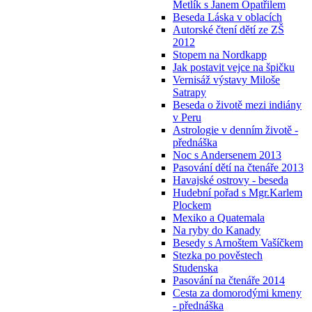
Metlík s Janem Opatřilem
Beseda Láska v oblacích
Autorské čtení dětí ze ZŠ
2012
Stopem na Nordkapp
Jak postavit vejce na špičku
Vernisáž výstavy Miloše
Satrapy
Beseda o životě mezi indiány
v Peru
Astrologie v denním životě -
přednáška
Noc s Andersenem 2013
Pasování dětí na čtenáře 2013
Havajské ostrovy - beseda
Hudební pořad s Mgr.Karlem
Plockem
Mexiko a Quatemala
Na ryby do Kanady
Besedy s Arnoštem Vašíčkem
Stezka po pověstech
Studenska
Pasování na čtenáře 2014
Cesta za domorodými kmeny
- přednáška