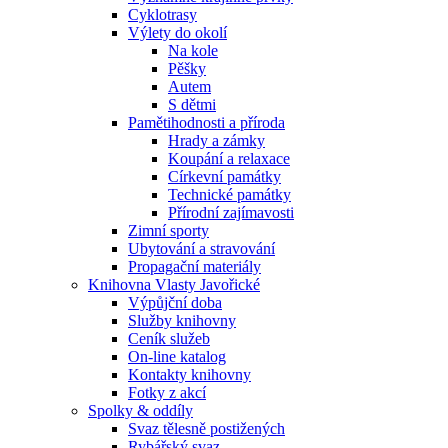
Cyklotrasy
Výlety do okolí
Na kole
Pěšky
Autem
S dětmi
Pamětihodnosti a příroda
Hrady a zámky
Koupání a relaxace
Církevní památky
Technické památky
Přírodní zajímavosti
Zimní sporty
Ubytování a stravování
Propagační materiály
Knihovna Vlasty Javořické
Výpůjční doba
Služby knihovny
Ceník služeb
On-line katalog
Kontakty knihovny
Fotky z akcí
Spolky & oddíly
Svaz tělesně postižených
Rybářský svaz