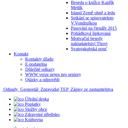
Beseda o knížce Kapřík
Metlík
Island Země ohně a ledu
Setkání se spisovatelem
V.Vondruškou
Pasování na čtenáře 2015
Pohádková šipkovaná
Motivační besedy
nakladatelství Thovt
Svatojakubská pouť
Kontakt
Kontakty úřadu
E-podatelna
Důležité odkazy
WWW verze nejen pro seniory
Otázky a odpovědi
Odpady
Geoportál
Zpravodaj TEP
Zápisy ze zastupitelstva
Úřední deska
Poplatky
Služby obce
Zdravotní středisko
Knihovna