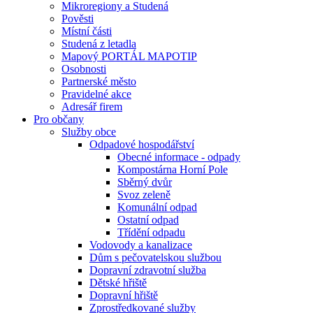
Mikroregiony a Studená
Pověsti
Místní části
Studená z letadla
Mapový PORTÁL MAPOTIP
Osobnosti
Partnerské město
Pravidelné akce
Adresář firem
Pro občany
Služby obce
Odpadové hospodářství
Obecné informace - odpady
Kompostárna Horní Pole
Sběrný dvůr
Svoz zeleně
Komunální odpad
Ostatní odpad
Třídění odpadu
Vodovody a kanalizace
Dům s pečovatelskou službou
Dopravní zdravotní služba
Dětské hřiště
Dopravní hřiště
Zprostředkované služby