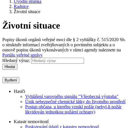
Úvodní stránka
Radnice
Životní situace
Životní situace
Popisy úkonů orgánů veřejné moci dle § 2 vyhlášky č. 515/2020 Sb.
o struktuře informací zveřejňovaných o povinném subjektu a o
osnově popisu úkonů vykonávaných v rámci agendy naleznete na
Portálu veřejné správy
Hledaný výraz:
Hledat
Bydlení
Hasiči
Vyhlášení varovného signálu "Všeobecná výstraha"
Únik nebezpečné chemické látky do životního prostředí
Postup občana, u kterého vznikl požár (nebyl-li požár
likvidován jednotkou požární ochrany)
Katastr nemovitostí
Poskytování údajů z katastru nemovitostí