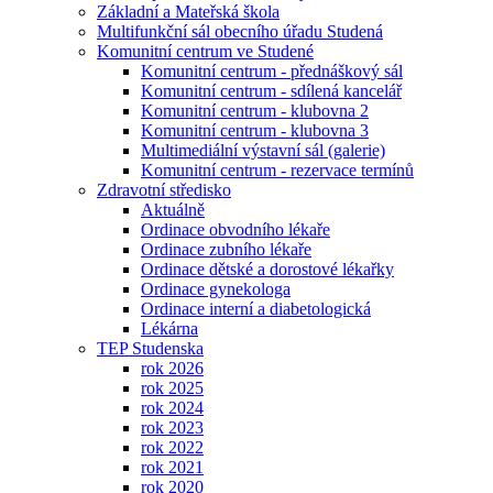
Základní a Mateřská škola
Multifunkční sál obecního úřadu Studená
Komunitní centrum ve Studené
Komunitní centrum - přednáškový sál
Komunitní centrum - sdílená kancelář
Komunitní centrum - klubovna 2
Komunitní centrum - klubovna 3
Multimediální výstavní sál (galerie)
Komunitní centrum - rezervace termínů
Zdravotní středisko
Aktuálně
Ordinace obvodního lékaře
Ordinace zubního lékaře
Ordinace dětské a dorostové lékařky
Ordinace gynekologa
Ordinace interní a diabetologická
Lékárna
TEP Studenska
rok 2026
rok 2025
rok 2024
rok 2023
rok 2022
rok 2021
rok 2020