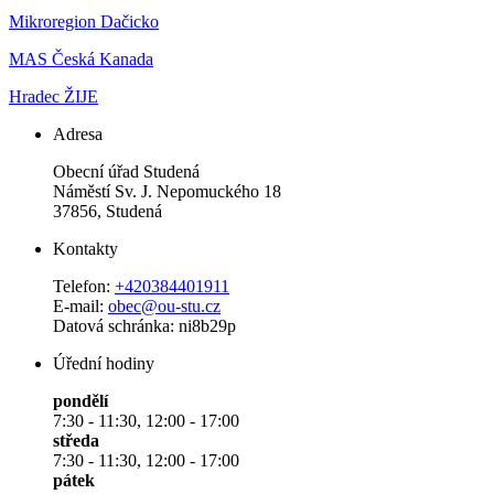
Mikroregion Dačicko
MAS Česká Kanada
Hradec ŽIJE
Adresa
Obecní úřad Studená
Náměstí Sv. J. Nepomuckého 18
37856, Studená
Kontakty
Telefon:
+420384401911
E-mail:
obec@ou-stu.cz
Datová schránka: ni8b29p
Úřední hodiny
pondělí
7:30 - 11:30, 12:00 - 17:00
středa
7:30 - 11:30, 12:00 - 17:00
pátek