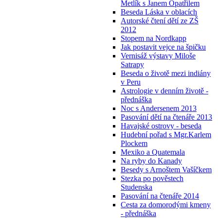
Metlík s Janem Opatřilem
Beseda Láska v oblacích
Autorské čtení dětí ze ZŠ
2012
Stopem na Nordkapp
Jak postavit vejce na špičku
Vernisáž výstavy Miloše
Satrapy
Beseda o životě mezi indiány
v Peru
Astrologie v denním životě -
přednáška
Noc s Andersenem 2013
Pasování dětí na čtenáře 2013
Havajské ostrovy - beseda
Hudební pořad s Mgr.Karlem
Plockem
Mexiko a Quatemala
Na ryby do Kanady
Besedy s Arnoštem Vašíčkem
Stezka po pověstech
Studenska
Pasování na čtenáře 2014
Cesta za domorodými kmeny
- přednáška