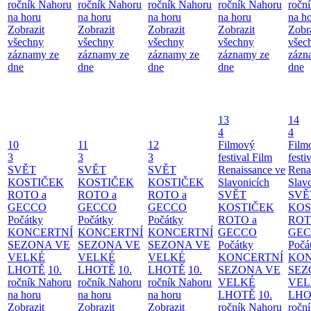
ročník Nahoru
ročník Nahoru
ročník Nahoru
ročník Nahoru
ročn
na horu
na horu
na horu
na horu
na h
Zobrazit
Zobrazit
Zobrazit
Zobrazit
Zobr
všechny
všechny
všechny
všechny
všec
záznamy ze
záznamy ze
záznamy ze
záznamy ze
zázn
dne
dne
dne
dne
dne
13
14
4
4
10
11
12
Filmový
Film
3
3
3
festival Film
festi
SVĚT
SVĚT
SVĚT
Renaissance ve
Rena
KOSTIČEK
KOSTIČEK
KOSTIČEK
Slavonicích
Slav
ROTO a
ROTO a
ROTO a
SVĚT
SVĚ
GECCO
GECCO
GECCO
KOSTIČEK
KOS
Počátky
Počátky
Počátky
ROTO a
ROT
KONCERTNÍ
KONCERTNÍ
KONCERTNÍ
GECCO
GE
SEZONA VE
SEZONA VE
SEZONA VE
Počátky
Počá
VELKÉ
VELKÉ
VELKÉ
KONCERTNÍ
KON
LHOTĚ
10.
LHOTĚ
10.
LHOTĚ
10.
SEZONA VE
SEZ
ročník Nahoru
ročník Nahoru
ročník Nahoru
VELKÉ
VEL
na horu
na horu
na horu
LHOTĚ
10.
LHO
Zobrazit
Zobrazit
Zobrazit
ročník Nahoru
ročn