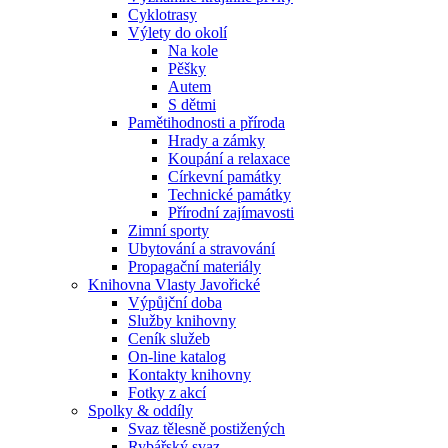
Cyklotrasy
Výlety do okolí
Na kole
Pěšky
Autem
S dětmi
Pamětihodnosti a příroda
Hrady a zámky
Koupání a relaxace
Církevní památky
Technické památky
Přírodní zajímavosti
Zimní sporty
Ubytování a stravování
Propagační materiály
Knihovna Vlasty Javořické
Výpůjční doba
Služby knihovny
Ceník služeb
On-line katalog
Kontakty knihovny
Fotky z akcí
Spolky & oddíly
Svaz tělesně postižených
Rybářský svaz