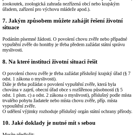
zookoutek, zoologická zahrada nezřízená obcí nebo krajským
úřadem, zařízení pro výchovu mládeže apod.).
7. Jakým způsobem můžete zahájit řešení životní
situace
Podáním písemné žádosti. O povolení chovu zvěře nebo případné
vypuštění zvěře do honitby je třeba předem zažádat státní správu
myslivosti.
8. Na které instituci životní situaci řešit
O povolení chovu zvěře je třeba zažádat příslušný krajský úřad (§ 7
odst. 1 zákona o myslivosti).
Dále je třeba požádat o povolení vypuštění zvěře, která byla
chována v zajetí, obecní úřad obce s rozšířenou působností (§ 5
odst. 1 písm. c) a odst. 2 zákona o myslivosti), příslušný podle místa
trvalého pobytu žadatele nebo místa chovu zvěře, příp. místa
vypouštění zvěře.
O udělení výjimky rozhoduje příslušný orgán státní ochrany přírody.
10. Jaké doklady je nutné mít s sebou
Musíte předložit: