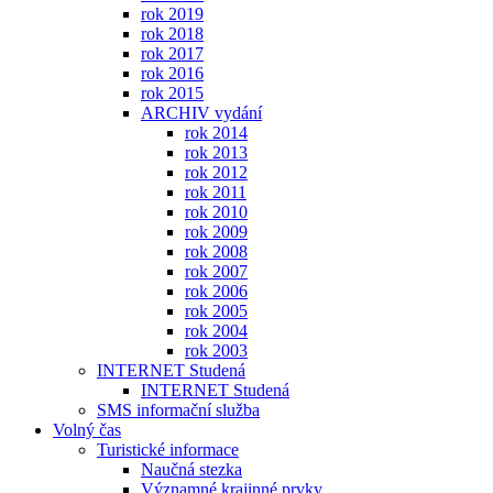
rok 2019
rok 2018
rok 2017
rok 2016
rok 2015
ARCHIV vydání
rok 2014
rok 2013
rok 2012
rok 2011
rok 2010
rok 2009
rok 2008
rok 2007
rok 2006
rok 2005
rok 2004
rok 2003
INTERNET Studená
INTERNET Studená
SMS informační služba
Volný čas
Turistické informace
Naučná stezka
Významné krajinné prvky