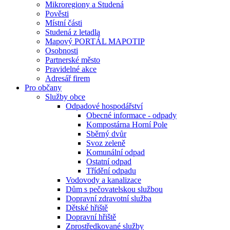
Mikroregiony a Studená
Pověsti
Místní části
Studená z letadla
Mapový PORTÁL MAPOTIP
Osobnosti
Partnerské město
Pravidelné akce
Adresář firem
Pro občany
Služby obce
Odpadové hospodářství
Obecné informace - odpady
Kompostárna Horní Pole
Sběrný dvůr
Svoz zeleně
Komunální odpad
Ostatní odpad
Třídění odpadu
Vodovody a kanalizace
Dům s pečovatelskou službou
Dopravní zdravotní služba
Dětské hřiště
Dopravní hřiště
Zprostředkované služby