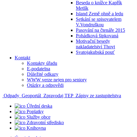
Beseda o knížce Kapřík
Metlík
Island Země ohně a ledu
Setkání se spisovatelem
V.Vondruškou
Pasování na čtenáře 2015
Pohádková šipkovaná
Motivační besedy
nakladatelství Thovt
Svatojakubská pouť
Kontakt
Kontakty úřadu
E-podatelna
Důležité odkazy
WWW verze nejen pro seniory
Otázky a odpovědi
Odpady
Geoportál
Zpravodaj TEP
Zápisy ze zastupitelstva
Úřední deska
Poplatky
Služby obce
Zdravotní středisko
Knihovna