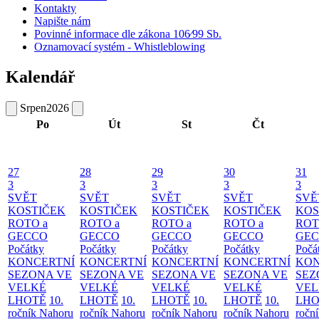
Kontakty
Napište nám
Povinné informace dle zákona 106⁄99 Sb.
Oznamovací systém - Whistleblowing
Kalendář
Srpen
2026
Po
Út
St
Čt
27
28
29
30
31
3
3
3
3
3
SVĚT
SVĚT
SVĚT
SVĚT
SVĚ
KOSTIČEK
KOSTIČEK
KOSTIČEK
KOSTIČEK
KOS
ROTO a
ROTO a
ROTO a
ROTO a
ROT
GECCO
GECCO
GECCO
GECCO
GE
Počátky
Počátky
Počátky
Počátky
Počá
KONCERTNÍ
KONCERTNÍ
KONCERTNÍ
KONCERTNÍ
KON
SEZONA VE
SEZONA VE
SEZONA VE
SEZONA VE
SEZ
VELKÉ
VELKÉ
VELKÉ
VELKÉ
VEL
LHOTĚ
10.
LHOTĚ
10.
LHOTĚ
10.
LHOTĚ
10.
LHO
ročník Nahoru
ročník Nahoru
ročník Nahoru
ročník Nahoru
ročn