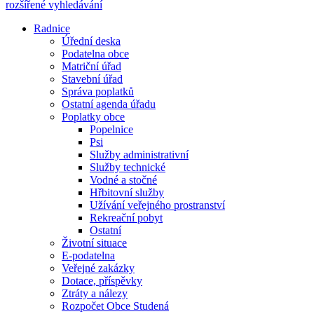
rozšířené vyhledávání
Radnice
Úřední deska
Podatelna obce
Matriční úřad
Stavební úřad
Správa poplatků
Ostatní agenda úřadu
Poplatky obce
Popelnice
Psi
Služby administrativní
Služby technické
Vodné a stočné
Hřbitovní služby
Užívání veřejného prostranství
Rekreační pobyt
Ostatní
Životní situace
E-podatelna
Veřejné zakázky
Dotace, příspěvky
Ztráty a nálezy
Rozpočet Obce Studená