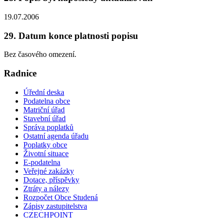
19.07.2006
29. Datum konce platnosti popisu
Bez časového omezení.
Radnice
Úřední deska
Podatelna obce
Matriční úřad
Stavební úřad
Správa poplatků
Ostatní agenda úřadu
Poplatky obce
Životní situace
E-podatelna
Veřejné zakázky
Dotace, příspěvky
Ztráty a nálezy
Rozpočet Obce Studená
Zápisy zastupitelstva
CZECHPOINT