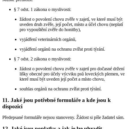
§ 7 odst. 1 zákona o myslivosti:
žádost o povolení chovu zvěře v zajetí, ve které musí být
uveden druh zvěře, její počet, místo a účel chovu (neplatí
pro vypouštění zvěře do honitby),
vyjádření veterinárních orgánů,
vyjádření orgánů na ochranu zvířat proti týrání.
§ 7 odst. 2 zákona o myslivosti:
žádost o povolení chovu zvěře v zajetí pro dočasné držení
lišky obecné pro účely výcviku psů loveckých plemen, ve
které musí být uveden její počet a místo chovu,
souhlas orgánů na ochranu zvířat proti týrání.
11. Jaké jsou potřebné formuláře a kde jsou k
dispozici
Předepsané formuláře nejsou stanoveny. Žádost si píše žadatel sám.
12. Jaké jsou poplatky a jak je lze uhradit