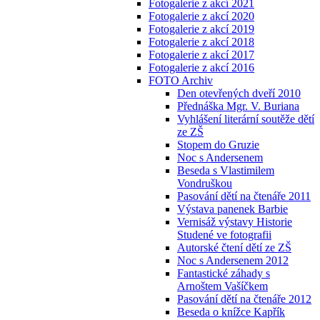
Fotogalerie z akcí 2021
Fotogalerie z akcí 2020
Fotogalerie z akcí 2019
Fotogalerie z akcí 2018
Fotogalerie z akcí 2017
Fotogalerie z akcí 2016
FOTO Archiv
Den otevřených dveří 2010
Přednáška Mgr. V. Buriana
Vyhlášení literární soutěže dětí
ze ZŠ
Stopem do Gruzie
Noc s Andersenem
Beseda s Vlastimilem
Vondruškou
Pasování dětí na čtenáře 2011
Výstava panenek Barbie
Vernisáž výstavy Historie
Studené ve fotografii
Autorské čtení dětí ze ZŠ
Noc s Andersenem 2012
Fantastické záhady s
Arnoštem Vašíčkem
Pasování dětí na čtenáře 2012
Beseda o knížce Kapřík