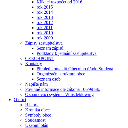
Klikací rozpočet od 2016
rok 2015
rok 2014
rok 2013
rok 2012
rok 2011
rok 2010
rok 2009
Zápisy zastupitelstva
Seznam zápisů
Podklady k jednání zastupitelstva
CZECHPOINT
Kontakty
Přehled kontaktů Obecního úřadu Studená
Organizační struktura obce
Seznam osob
Napište nám
Povinné informace dle zákona 106⁄99 Sb.
Oznamovací systém - Whistleblowing
O obci
Historie
Kronika obce
Symboly obce
Současnost
Územní plán