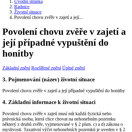
Úvodní stránka
Radnice
Životní situace
Povolení chovu zvěře v zajetí a její...
Povolení chovu zvěře v zajetí a
její případné vypuštění do
honitby
Základní znění
Rozšířené znění
Úplné znění
3. Pojmenování (název) životní situace
Povolení chovu zvěře v zajetí a její případné vypuštění do honitby
4. Základní informace k životní situaci
Povolení chovu zvěře v zajetí musí mít každá fyzická nebo
právnická osoba, která chce chovat na nehonebním pozemku
některý z druhů zvěře, vyjmenované v § 2 písm. c) a d) zákona o
myslivosti. Taxativní výčet nehonebních pozemků je uveden v § 2