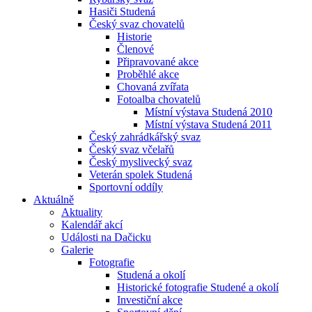
Hasiči Studená
Český svaz chovatelů
Historie
Členové
Připravované akce
Proběhlé akce
Chovaná zvířata
Fotoalba chovatelů
Místní výstava Studená 2010
Místní výstava Studená 2011
Český zahrádkářský svaz
Český svaz včelařů
Český myslivecký svaz
Veterán spolek Studená
Sportovní oddíly
Aktuálně
Aktuality
Kalendář akcí
Události na Dačicku
Galerie
Fotografie
Studená a okolí
Historické fotografie Studené a okolí
Investiční akce