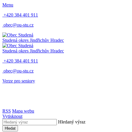
Menu
+420 384 401 911
obec@ou-stu.cz
Studená
okres Jindřichův Hradec
Studená
okres Jindřichův Hradec
+420 384 401 911
obec@ou-stu.cz
Verze pro seniory
RSS
Mapa webu
Vytisknout
Hledaný výraz
Hledat