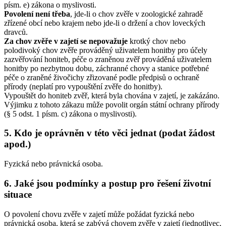
písm. e) zákona o myslivosti.
Povolení není třeba
, jde-li o chov zvěře v zoologické zahradě
zřízené obcí nebo krajem nebo jde-li o držení a chov loveckých
dravců.
Za chov zvěře v zajetí se nepovažuje
krotký chov nebo
polodivoký chov zvěře prováděný uživatelem honitby pro účely
zazvěřování honiteb, péče o zraněnou zvěř prováděná uživatelem
honitby po nezbytnou dobu, záchranné chovy a stanice potřebné
péče o zraněné živočichy zřizované podle předpisů o ochraně
přírody (neplatí pro vypouštění zvěře do honitby).
Vypouštět do honiteb zvěř, která byla chována v zajetí, je zakázáno.
Výjimku z tohoto zákazu může povolit orgán státní ochrany přírody
(§ 5 odst. 1 písm. c) zákona o myslivosti).
5. Kdo je oprávněn v této věci jednat (podat žádost
apod.)
Fyzická nebo právnická osoba.
6. Jaké jsou podmínky a postup pro řešení životní
situace
O povolení chovu zvěře v zajetí může požádat fyzická nebo
právnická osoba, která se zabývá chovem zvěře v zajetí (jednotlivec,