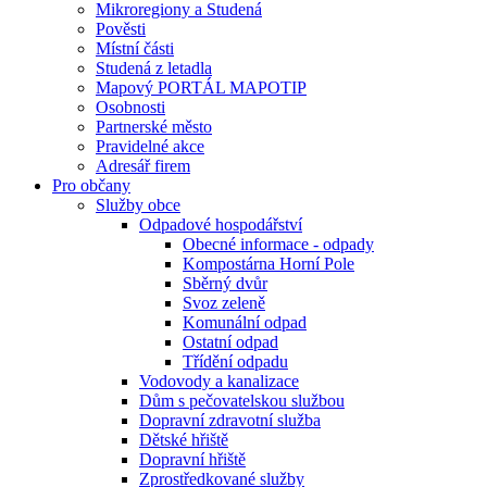
Mikroregiony a Studená
Pověsti
Místní části
Studená z letadla
Mapový PORTÁL MAPOTIP
Osobnosti
Partnerské město
Pravidelné akce
Adresář firem
Pro občany
Služby obce
Odpadové hospodářství
Obecné informace - odpady
Kompostárna Horní Pole
Sběrný dvůr
Svoz zeleně
Komunální odpad
Ostatní odpad
Třídění odpadu
Vodovody a kanalizace
Dům s pečovatelskou službou
Dopravní zdravotní služba
Dětské hřiště
Dopravní hřiště
Zprostředkované služby