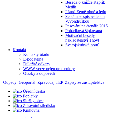
Beseda o knížce Kapřík
Metlík
Island Země ohně a ledu
Setkání se spisovatelem
V.Vondruškou
Pasování na čtenáře 2015
Pohádková šipkovaná
Motivační besedy
nakladatelství Thovt
Svatojakubská pouť
Kontakt
Kontakty úřadu
E-podatelna
Důležité odkazy
WWW verze nejen pro seniory
Otázky a odpovědi
Odpady
Geoportál
Zpravodaj TEP
Zápisy ze zastupitelstva
Úřední deska
Poplatky
Služby obce
Zdravotní středisko
Knihovna