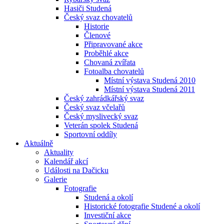
Hasiči Studená
Český svaz chovatelů
Historie
Členové
Připravované akce
Proběhlé akce
Chovaná zvířata
Fotoalba chovatelů
Místní výstava Studená 2010
Místní výstava Studená 2011
Český zahrádkářský svaz
Český svaz včelařů
Český myslivecký svaz
Veterán spolek Studená
Sportovní oddíly
Aktuálně
Aktuality
Kalendář akcí
Události na Dačicku
Galerie
Fotografie
Studená a okolí
Historické fotografie Studené a okolí
Investiční akce