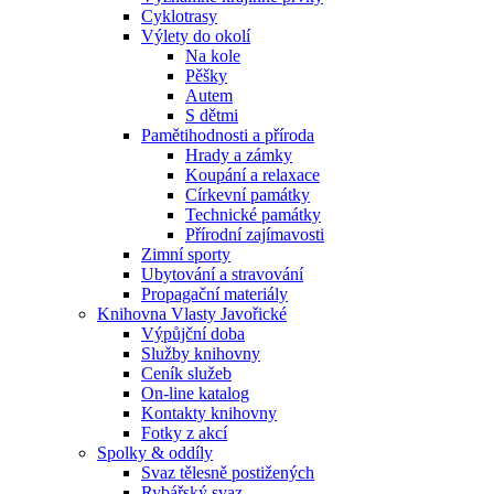
Cyklotrasy
Výlety do okolí
Na kole
Pěšky
Autem
S dětmi
Pamětihodnosti a příroda
Hrady a zámky
Koupání a relaxace
Církevní památky
Technické památky
Přírodní zajímavosti
Zimní sporty
Ubytování a stravování
Propagační materiály
Knihovna Vlasty Javořické
Výpůjční doba
Služby knihovny
Ceník služeb
On-line katalog
Kontakty knihovny
Fotky z akcí
Spolky & oddíly
Svaz tělesně postižených
Rybářský svaz