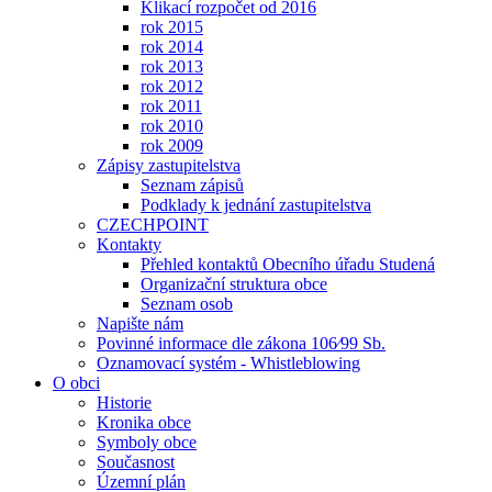
Klikací rozpočet od 2016
rok 2015
rok 2014
rok 2013
rok 2012
rok 2011
rok 2010
rok 2009
Zápisy zastupitelstva
Seznam zápisů
Podklady k jednání zastupitelstva
CZECHPOINT
Kontakty
Přehled kontaktů Obecního úřadu Studená
Organizační struktura obce
Seznam osob
Napište nám
Povinné informace dle zákona 106⁄99 Sb.
Oznamovací systém - Whistleblowing
O obci
Historie
Kronika obce
Symboly obce
Současnost
Územní plán