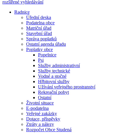
rozšířené vyhledávání
Radnice
Úřední deska
Podatelna obce
Matriční úřad
Stavební úřad
Správa poplatků
Ostatní agenda úřadu
Poplatky obce
Popelnice
Psi
Služby administrativní
Služby technické
Vodné a stočné
Hřbitovní služby
Užívání veřejného prostranství
Rekreační pobyt
Ostatní
Životní situace
E-podatelna
Veřejné zakázky
Dotace, příspěvky
Ztráty a nálezy
Rozpočet Obce Studená