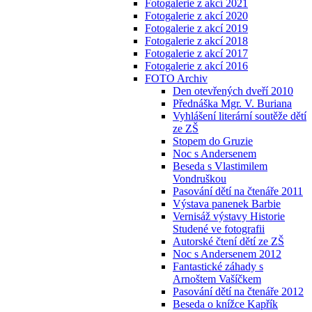
Fotogalerie z akcí 2021
Fotogalerie z akcí 2020
Fotogalerie z akcí 2019
Fotogalerie z akcí 2018
Fotogalerie z akcí 2017
Fotogalerie z akcí 2016
FOTO Archiv
Den otevřených dveří 2010
Přednáška Mgr. V. Buriana
Vyhlášení literární soutěže dětí
ze ZŠ
Stopem do Gruzie
Noc s Andersenem
Beseda s Vlastimilem
Vondruškou
Pasování dětí na čtenáře 2011
Výstava panenek Barbie
Vernisáž výstavy Historie
Studené ve fotografii
Autorské čtení dětí ze ZŠ
Noc s Andersenem 2012
Fantastické záhady s
Arnoštem Vašíčkem
Pasování dětí na čtenáře 2012
Beseda o knížce Kapřík