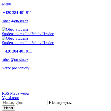
Menu
+420 384 401 911
obec@ou-stu.cz
Studená
okres Jindřichův Hradec
Studená
okres Jindřichův Hradec
+420 384 401 911
obec@ou-stu.cz
Verze pro seniory
RSS
Mapa webu
Vytisknout
Hledaný výraz
Hledat