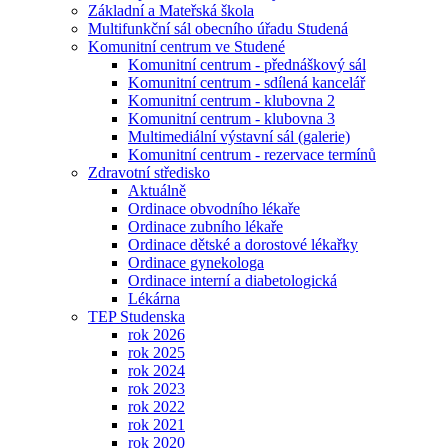
Základní a Mateřská škola
Multifunkční sál obecního úřadu Studená
Komunitní centrum ve Studené
Komunitní centrum - přednáškový sál
Komunitní centrum - sdílená kancelář
Komunitní centrum - klubovna 2
Komunitní centrum - klubovna 3
Multimediální výstavní sál (galerie)
Komunitní centrum - rezervace termínů
Zdravotní středisko
Aktuálně
Ordinace obvodního lékaře
Ordinace zubního lékaře
Ordinace dětské a dorostové lékařky
Ordinace gynekologa
Ordinace interní a diabetologická
Lékárna
TEP Studenska
rok 2026
rok 2025
rok 2024
rok 2023
rok 2022
rok 2021
rok 2020