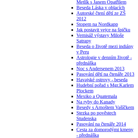
Metlík s Janem Opatřilem
Beseda Láska v oblacích
Autorské čtení dětí ze ZŠ
2012
Stopem na Nordkapp
Jak postavit vejce na špičku
Vernisáž výstavy Miloše
Satrapy
Beseda o životě mezi indiány
v Peru
Astrologie v denním životě -
přednáška
Noc s Andersenem 2013
Pasování dětí na čtenáře 2013
Havajské ostrovy - beseda
Hudební pořad s Mgr.Karlem
Plockem
Mexiko a Quatemala
Na ryby do Kanady
Besedy s Arnoštem Vašíčkem
Stezka po pověstech
Studenska
Pasování na čtenáře 2014
Cesta za domorodými kmeny
- přednáška