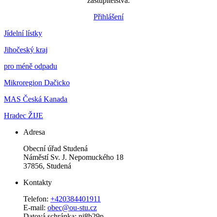
zastupitelstva.
Přihlášení
Jídelní lístky
Jihočeský kraj
pro méně odpadu
Mikroregion Dačicko
MAS Česká Kanada
Hradec ŽIJE
Adresa
Obecní úřad Studená
Náměstí Sv. J. Nepomuckého 18
37856, Studená
Kontakty
Telefon:
+420384401911
E-mail:
obec@ou-stu.cz
Datová schránka: ni8b29p