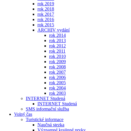
rok 2019
rok 2018
rok 2017
rok 2016
rok 2015
ARCHIV vydání
rok 2014
rok 2013
rok 2012
rok 2011
rok 2010
rok 2009
rok 2008
rok 2007
rok 2006
rok 2005
rok 2004
rok 2003
INTERNET Studená
INTERNET Studená
SMS informační služba
Volný čas
Turistické informace
Naučná stezka
Významné krajinné prvky