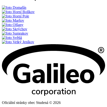
Domašín
Horní Bolíkov
Horní Pole
Maršov
Olšany
Skrýchov
Sumrakov
Světlá
Velký Jeníkov
Oficiální stránky obec Studená © 2026