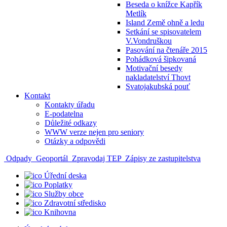
Beseda o knížce Kapřík
Metlík
Island Země ohně a ledu
Setkání se spisovatelem
V.Vondruškou
Pasování na čtenáře 2015
Pohádková šipkovaná
Motivační besedy
nakladatelství Thovt
Svatojakubská pouť
Kontakt
Kontakty úřadu
E-podatelna
Důležité odkazy
WWW verze nejen pro seniory
Otázky a odpovědi
Odpady
Geoportál
Zpravodaj TEP
Zápisy ze zastupitelstva
Úřední deska
Poplatky
Služby obce
Zdravotní středisko
Knihovna