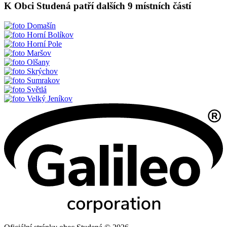
K Obci Studená patří dalších 9 místních částí
Domašín
Horní Bolíkov
Horní Pole
Maršov
Olšany
Skrýchov
Sumrakov
Světlá
Velký Jeníkov