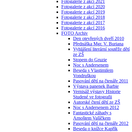
Fotogalerie z akcí 2021
Fotogalerie z akcí 2020
Fotogalerie z akcí 2019
Fotogalerie z akcí 2018
Fotogalerie z akcí 2017
Fotogalerie z akcí 2016
FOTO Archiv
Den otevřených dveří 2010
Přednáška Mgr. V. Buriana
Vyhlášení literární soutěže dětí
ze ZŠ
Stopem do Gruzie
Noc s Andersenem
Beseda s Vlastimilem
Vondruškou
Pasování dětí na čtenáře 2011
Výstava panenek Barbie
Vernisáž výstavy Historie
Studené ve fotografii
Autorské čtení dětí ze ZŠ
Noc s Andersenem 2012
Fantastické záhady s
Arnoštem Vašíčkem
Pasování dětí na čtenáře 2012
Beseda o knížce Kapřík