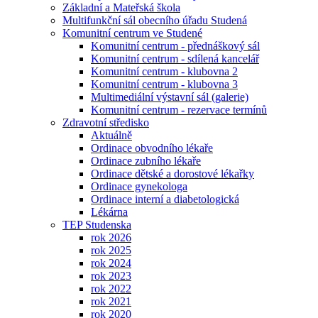
Základní a Mateřská škola
Multifunkční sál obecního úřadu Studená
Komunitní centrum ve Studené
Komunitní centrum - přednáškový sál
Komunitní centrum - sdílená kancelář
Komunitní centrum - klubovna 2
Komunitní centrum - klubovna 3
Multimediální výstavní sál (galerie)
Komunitní centrum - rezervace termínů
Zdravotní středisko
Aktuálně
Ordinace obvodního lékaře
Ordinace zubního lékaře
Ordinace dětské a dorostové lékařky
Ordinace gynekologa
Ordinace interní a diabetologická
Lékárna
TEP Studenska
rok 2026
rok 2025
rok 2024
rok 2023
rok 2022
rok 2021
rok 2020