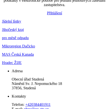
podklady v elektronické podobě pro jednání jednotlivých zasedání
zastupitelstva.
Přihlášení
Jídelní lístky
Jihočeský kraj
pro méně odpadu
Mikroregion Dačicko
MAS Česká Kanada
Hradec ŽIJE
Adresa
Obecní úřad Studená
Náměstí Sv. J. Nepomuckého 18
37856, Studená
Kontakty
Telefon:
+420384401911
E-mail:
obec@ou-stu.cz