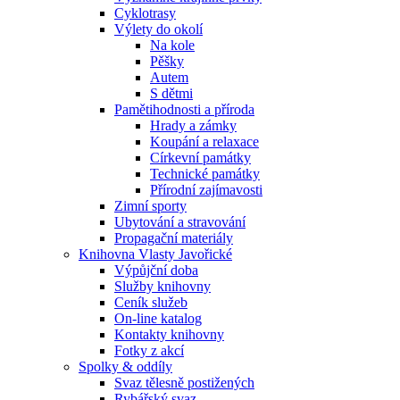
Cyklotrasy
Výlety do okolí
Na kole
Pěšky
Autem
S dětmi
Pamětihodnosti a příroda
Hrady a zámky
Koupání a relaxace
Církevní památky
Technické památky
Přírodní zajímavosti
Zimní sporty
Ubytování a stravování
Propagační materiály
Knihovna Vlasty Javořické
Výpůjční doba
Služby knihovny
Ceník služeb
On-line katalog
Kontakty knihovny
Fotky z akcí
Spolky & oddíly
Svaz tělesně postižených
Rybářský svaz