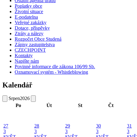
Ostatní agenda úřadu
Poplatky obce
Životní situace
E-podatelna
Veřejné zakázky
Dotace, příspěvky
Ztráty a nálezy
Rozpočet Obce Studená
Zápisy zastupitelstva
CZECHPOINT
Kontakty
Napište nám
Povinné informace dle zákona 106⁄99 Sb.
Oznamovací systém - Whistleblowing
Kalendář
Srpen
2026
Po
Út
St
Čt
27
28
29
30
31
3
3
3
3
3
SVĚT
SVĚT
SVĚT
SVĚT
SVĚ