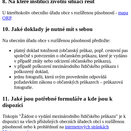
8. Na které instituci životní situaci řešit
U kteréhokoliv obecního úřadu obce s rozšířenou působností -
mapa
ORP
.
10. Jaké doklady je nutné mít s sebou
Na obecním úřadu obce s rozšířenou působností předložte:
platný doklad totožnosti (občanský průkaz, popř. cestovní pas
společně s potvrzením o občanském průkazu, které je vydáno
v případě ztráty nebo odcizení občanského průkazu),
v případě poškození mezinárodního řidičského průkazu i
poškozený doklad,
jednu fotografii, která svým provedením odpovídá
požadavkům zákona o občanských průkazech – průkazová
fotografie.
11. Jaké jsou potřebné formuláře a kde jsou k
dispozici
Tiskopis "Žádost o vydání mezinárodního řidičského průkazu" je k
dispozici na všech příslušných obecních úřadech obcí s rozšířenou
působností nebo k prohlédnutí na
internetových stránkách