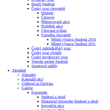
Hasiči Studená
Český svaz chovatelů
Historie
Členové
Připravované akce
Proběhlé akce
Chovaná zvířata
Fotoalba chovatelů
Místní výstava Studená 2010
Místní výstava Studená 2011
Český zahrádkářský svaz
Český svaz včelařů
Český myslivecký svaz
Veterán spolek Studená
Sportovní oddíly
Aktuálně
Aktuality
Kalendář akcí
Události na Dačicku
Galerie
Fotografie
Studená a okolí
Historické fotografie Studené a okolí
Investiční akce