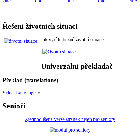
dne
dne
dne
dne
dne
Řešení životních situací
Jak vyřídit běžné životní situace
Univerzální překladač
Překlad (translations)
Select Language
▼
Senioři
Zjednodušená verze stránek nejen pro seniory