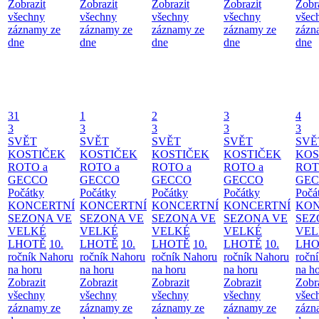
Zobrazit
Zobrazit
Zobrazit
Zobrazit
Zobr
všechny
všechny
všechny
všechny
všec
záznamy ze
záznamy ze
záznamy ze
záznamy ze
zázn
dne
dne
dne
dne
dne
31
1
2
3
4
3
3
3
3
3
SVĚT
SVĚT
SVĚT
SVĚT
SVĚ
KOSTIČEK
KOSTIČEK
KOSTIČEK
KOSTIČEK
KOS
ROTO a
ROTO a
ROTO a
ROTO a
ROT
GECCO
GECCO
GECCO
GECCO
GE
Počátky
Počátky
Počátky
Počátky
Počá
KONCERTNÍ
KONCERTNÍ
KONCERTNÍ
KONCERTNÍ
KON
SEZONA VE
SEZONA VE
SEZONA VE
SEZONA VE
SEZ
VELKÉ
VELKÉ
VELKÉ
VELKÉ
VEL
LHOTĚ
10.
LHOTĚ
10.
LHOTĚ
10.
LHOTĚ
10.
LHO
ročník Nahoru
ročník Nahoru
ročník Nahoru
ročník Nahoru
ročn
na horu
na horu
na horu
na horu
na h
Zobrazit
Zobrazit
Zobrazit
Zobrazit
Zobr
všechny
všechny
všechny
všechny
všec
záznamy ze
záznamy ze
záznamy ze
záznamy ze
zázn