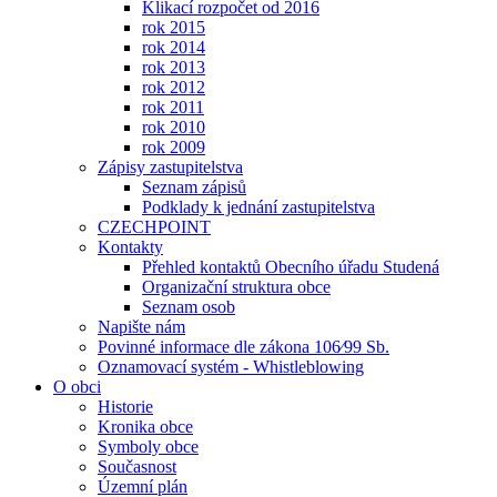
Klikací rozpočet od 2016
rok 2015
rok 2014
rok 2013
rok 2012
rok 2011
rok 2010
rok 2009
Zápisy zastupitelstva
Seznam zápisů
Podklady k jednání zastupitelstva
CZECHPOINT
Kontakty
Přehled kontaktů Obecního úřadu Studená
Organizační struktura obce
Seznam osob
Napište nám
Povinné informace dle zákona 106⁄99 Sb.
Oznamovací systém - Whistleblowing
O obci
Historie
Kronika obce
Symboly obce
Současnost
Územní plán