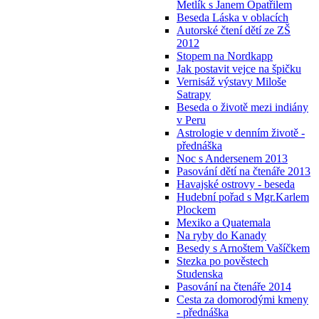
Metlík s Janem Opatřilem
Beseda Láska v oblacích
Autorské čtení dětí ze ZŠ
2012
Stopem na Nordkapp
Jak postavit vejce na špičku
Vernisáž výstavy Miloše
Satrapy
Beseda o životě mezi indiány
v Peru
Astrologie v denním životě -
přednáška
Noc s Andersenem 2013
Pasování dětí na čtenáře 2013
Havajské ostrovy - beseda
Hudební pořad s Mgr.Karlem
Plockem
Mexiko a Quatemala
Na ryby do Kanady
Besedy s Arnoštem Vašíčkem
Stezka po pověstech
Studenska
Pasování na čtenáře 2014
Cesta za domorodými kmeny
- přednáška