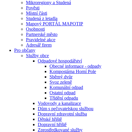
Mikroregiony a Studená
Pověsti
Místní části
Studená z letadla
Mapový PORTÁL MAPOTIP
Osobnosti
Partnerské město
Pravidelné akce
Adresář firem
Pro občany
Služby obce
Odpadové hospodářství
Obecné informace - odpady
Kompostárna Horní Pole
Sběrný dvůr
Svoz zeleně
Komunální odpad
Ostatní odpad
Třídění odpadu
Vodovody a kanalizace
Dům s pečovatelskou službou
Dopravní zdravotní služba
Dětské hřiště
Dopravní hřiště
Zprostředkované služby