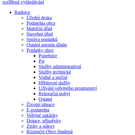
rozšířené vyhledávání
Radnice
Úřední deska
Podatelna obce
Matriční úřad
Stavební úřad
Správa poplatků
Ostatní agenda úřadu
Poplatky obce
Popelnice
Psi
Služby administrativní
Služby technické
Vodné a stočné
Hřbitovní služby
Užívání veřejného prostranství
Rekreační pobyt
Ostatní
Životní situace
E-podatelna
Veřejné zakázky
Dotace, příspěvky
Ztráty a nálezy
Rozpočet Obce Studená