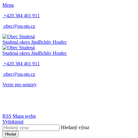
Menu
+420 384 401 911
obec@ou-stu.cz
Studená
okres Jindřichův Hradec
Studená
okres Jindřichův Hradec
+420 384 401 911
obec@ou-stu.cz
Verze pro seniory
RSS
Mapa webu
Vytisknout
Hledaný výraz
Hledat