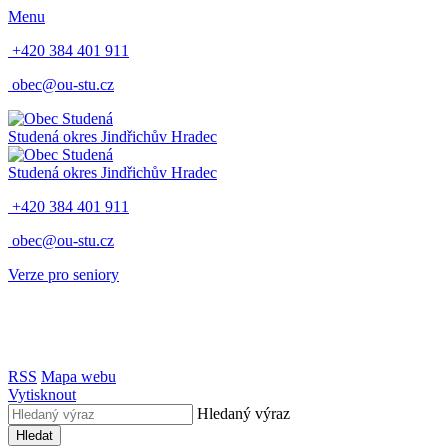
Menu
+420 384 401 911
obec@ou-stu.cz
Studená
okres Jindřichův Hradec
Studená
okres Jindřichův Hradec
+420 384 401 911
obec@ou-stu.cz
Verze pro seniory
RSS
Mapa webu
Vytisknout
Hledaný výraz
Hledat