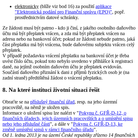
elektronicky
(blíže viz bod 16) za použití
aplikace
"Elektronická podání pro Finanční správu (EPO)"
, popř.
prostřednictvím datové schránky.
Ze žádosti musí být patrno - kdo ji činí, z jakého osobního daňového
účtu má být přeplatek vrácen, a zda má být přeplatek vrácen na
adresu nebo na bankovní účet; pokud ze žádosti nebude patrno, jaká
část přeplatku má být vrácena, bude daňovému subjektu vrácen celý
přeplatek.
V případě požadavku vrácení přeplatku na bankovní účet je třeba
uvést číslo účtu, pokud toto nebylo uvedeno v přihlášce k registraci
daně, na jejímž osobním daňovém účtu je přeplatek evidován.
Součástí daňového přiznání k dani z příjmů fyzických osob je (na
zadní straně) předtištěná žádost o vrácení přeplatku.
8. Na které instituci životní situaci řešit
Obraťte se na
příslušný finanční úřad
, resp. na jeho územní
pracoviště, na němž je uložen spis.
Informace o uložení spisu lze nalézt v "
Pokynu č. GFŘ-D-12, o
finančních úřadech, jejich územních pracovištích a o umístění spisu
nebo jeho příslušné části
", a dále v "
Pokynu č. GFŘ-D-13, ke
změně umístění spisů v rámci finančního úřadu
".
Od 1. ledna 2013 je na území České republiky zřízeno 14 finančních