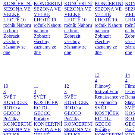
KONCERTNÍ
KONCERTNÍ
KONCERTNÍ
KONCERTNÍ
KON
SEZONA VE
SEZONA VE
SEZONA VE
SEZONA VE
SEZ
VELKÉ
VELKÉ
VELKÉ
VELKÉ
VEL
LHOTĚ
10.
LHOTĚ
10.
LHOTĚ
10.
LHOTĚ
10.
LHO
ročník Nahoru
ročník Nahoru
ročník Nahoru
ročník Nahoru
ročn
na horu
na horu
na horu
na horu
na h
Zobrazit
Zobrazit
Zobrazit
Zobrazit
Zobr
všechny
všechny
všechny
všechny
všec
záznamy ze
záznamy ze
záznamy ze
záznamy ze
zázn
dne
dne
dne
dne
dne
13
14
4
4
10
11
12
Filmový
Film
3
3
3
festival Film
festi
SVĚT
SVĚT
SVĚT
Renaissance ve
Rena
KOSTIČEK
KOSTIČEK
KOSTIČEK
Slavonicích
Slav
ROTO a
ROTO a
ROTO a
SVĚT
SVĚ
GECCO
GECCO
GECCO
KOSTIČEK
KOS
Počátky
Počátky
Počátky
ROTO a
ROT
KONCERTNÍ
KONCERTNÍ
KONCERTNÍ
GECCO
GE
SEZONA VE
SEZONA VE
SEZONA VE
Počátky
Počá
VELKÉ
VELKÉ
VELKÉ
KONCERTNÍ
KON