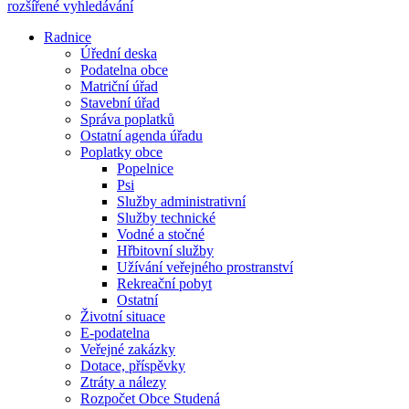
rozšířené vyhledávání
Radnice
Úřední deska
Podatelna obce
Matriční úřad
Stavební úřad
Správa poplatků
Ostatní agenda úřadu
Poplatky obce
Popelnice
Psi
Služby administrativní
Služby technické
Vodné a stočné
Hřbitovní služby
Užívání veřejného prostranství
Rekreační pobyt
Ostatní
Životní situace
E-podatelna
Veřejné zakázky
Dotace, příspěvky
Ztráty a nálezy
Rozpočet Obce Studená