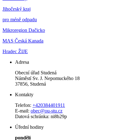
Jihočeský kraj
pro méně odpadu
Mikroregion Dačicko
MAS Česká Kanada
Hradec ŽIJE
Adresa
Obecní úřad Studená
Náměstí Sv. J. Nepomuckého 18
37856, Studená
Kontakty
Telefon:
+420384401911
E-mail:
obec@ou-stu.cz
Datová schránka: ni8b29p
Úřední hodiny
pondělí