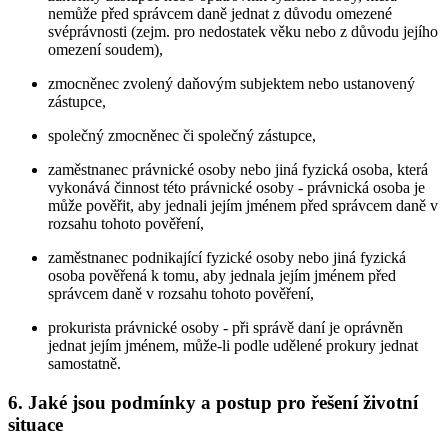
nemůže před správcem daně jednat z důvodu omezené
svéprávnosti (zejm. pro nedostatek věku nebo z důvodu jejího
omezení soudem),
zmocněnec zvolený daňovým subjektem nebo ustanovený
zástupce,
společný zmocněnec či společný zástupce,
zaměstnanec právnické osoby nebo jiná fyzická osoba, která
vykonává činnost této právnické osoby - právnická osoba je
může pověřit, aby jednali jejím jménem před správcem daně v
rozsahu tohoto pověření,
zaměstnanec podnikající fyzické osoby nebo jiná fyzická
osoba pověřená k tomu, aby jednala jejím jménem před
správcem daně v rozsahu tohoto pověření,
prokurista právnické osoby - při správě daní je oprávněn
jednat jejím jménem, může-li podle udělené prokury jednat
samostatně.
6. Jaké jsou podmínky a postup pro řešení životní
situace