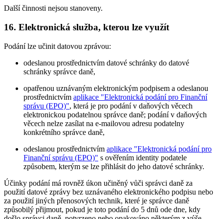
Další činnosti nejsou stanoveny.
16. Elektronická služba, kterou lze využít
Podání lze učinit datovou zprávou:
odeslanou prostřednictvím datové schránky do datové
schránky správce daně,
opatřenou uznávaným elektronickým podpisem a odeslanou
prostřednictvím
aplikace "Elektronická podání pro Finanční
správu (EPO)"
, která je pro podání v daňových věcech
elektronickou podatelnou správce daně; podání v daňových
věcech nelze zasílat na e-mailovou adresu podatelny
konkrétního správce daně,
odeslanou prostřednictvím
aplikace "Elektronická podání pro
Finanční správu (EPO)"
s ověřením identity podatele
způsobem, kterým se lze přihlásit do jeho datové schránky.
Účinky podání má rovněž úkon učiněný vůči správci daně za
použití datové zprávy bez uznávaného elektronického podpisu nebo
za použití jiných přenosových technik, které je správce daně
způsobilý přijmout, pokud je toto podání do 5 dnů ode dne, kdy
došlo správci daně, potvrzeno nebo opakováno některým z výše