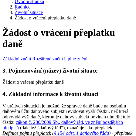
Úvodní stránka
Radnice
Životní situace
Žádost o vrácení přeplatku daně
Žádost o vrácení přeplatku
daně
Základní znění
Rozšířené znění
Úplné znění
3. Pojmenování (název) životní situace
Žádost o vrácení přeplatku daně
4. Základní informace k životní situaci
V určitých situacích je možné, že správce daně bude na osobním
daňovém účtu daňového subjektu evidovat vyšší částku, než která
odpovídá výši daně, kterou je daňový subjekt povinen uhradit; tuto
částku
zákon č. 280/2009 Sb., daňový řád, ve znění pozdějších
předpisů
(dále též "daňový řád"), označuje jako přeplatek.
Definice pojmu přeplatek
(
§ 154 odst. 1 daňového řádu
) - přeplatek