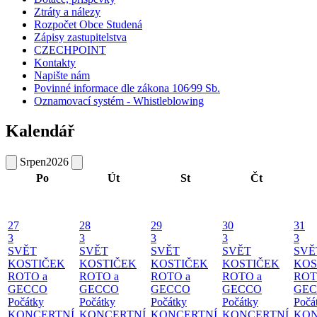
Ztráty a nálezy
Rozpočet Obce Studená
Zápisy zastupitelstva
CZECHPOINT
Kontakty
Napište nám
Povinné informace dle zákona 106⁄99 Sb.
Oznamovací systém - Whistleblowing
Kalendář
Srpen
2026
Po
Út
St
Čt
27
28
29
30
31
3
3
3
3
3
SVĚT
SVĚT
SVĚT
SVĚT
SVĚ
KOSTIČEK
KOSTIČEK
KOSTIČEK
KOSTIČEK
KOS
ROTO a
ROTO a
ROTO a
ROTO a
ROT
GECCO
GECCO
GECCO
GECCO
GE
Počátky
Počátky
Počátky
Počátky
Počá
KONCERTNÍ
KONCERTNÍ
KONCERTNÍ
KONCERTNÍ
KON