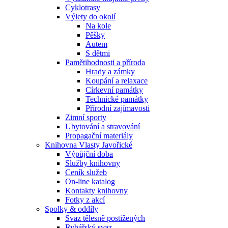
Cyklotrasy
Výlety do okolí
Na kole
Pěšky
Autem
S dětmi
Pamětihodnosti a příroda
Hrady a zámky
Koupání a relaxace
Církevní památky
Technické památky
Přírodní zajímavosti
Zimní sporty
Ubytování a stravování
Propagační materiály
Knihovna Vlasty Javořické
Výpůjční doba
Služby knihovny
Ceník služeb
On-line katalog
Kontakty knihovny
Fotky z akcí
Spolky & oddíly
Svaz tělesně postižených
Rybářský svaz