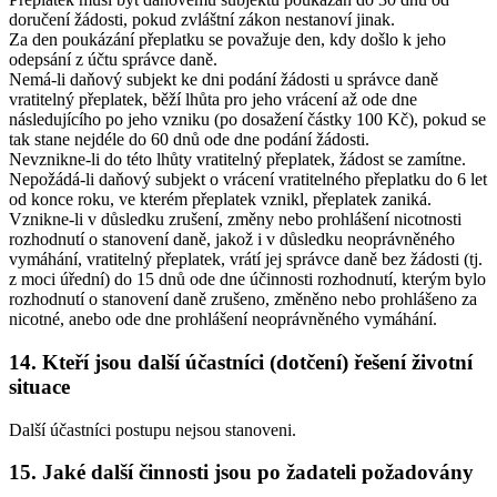
doručení žádosti, pokud zvláštní zákon nestanoví jinak.
Za den poukázání přeplatku se považuje den, kdy došlo k jeho
odepsání z účtu správce daně.
Nemá-li daňový subjekt ke dni podání žádosti u správce daně
vratitelný přeplatek, běží lhůta pro jeho vrácení až ode dne
následujícího po jeho vzniku (po dosažení částky 100 Kč), pokud se
tak stane nejdéle do 60 dnů ode dne podání žádosti.
Nevznikne-li do této lhůty vratitelný přeplatek, žádost se zamítne.
Nepožádá-li daňový subjekt o vrácení vratitelného přeplatku do 6 let
od konce roku, ve kterém přeplatek vznikl, přeplatek zaniká.
Vznikne-li v důsledku zrušení, změny nebo prohlášení nicotnosti
rozhodnutí o stanovení daně, jakož i v důsledku neoprávněného
vymáhání, vratitelný přeplatek, vrátí jej správce daně bez žádosti (tj.
z moci úřední) do 15 dnů ode dne účinnosti rozhodnutí, kterým bylo
rozhodnutí o stanovení daně zrušeno, změněno nebo prohlášeno za
nicotné, anebo ode dne prohlášení neoprávněného vymáhání.
14. Kteří jsou další účastníci (dotčení) řešení životní
situace
Další účastníci postupu nejsou stanoveni.
15. Jaké další činnosti jsou po žadateli požadovány