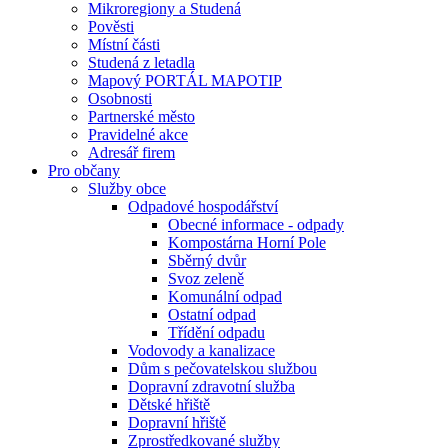
Mikroregiony a Studená
Pověsti
Místní části
Studená z letadla
Mapový PORTÁL MAPOTIP
Osobnosti
Partnerské město
Pravidelné akce
Adresář firem
Pro občany
Služby obce
Odpadové hospodářství
Obecné informace - odpady
Kompostárna Horní Pole
Sběrný dvůr
Svoz zeleně
Komunální odpad
Ostatní odpad
Třídění odpadu
Vodovody a kanalizace
Dům s pečovatelskou službou
Dopravní zdravotní služba
Dětské hřiště
Dopravní hřiště
Zprostředkované služby