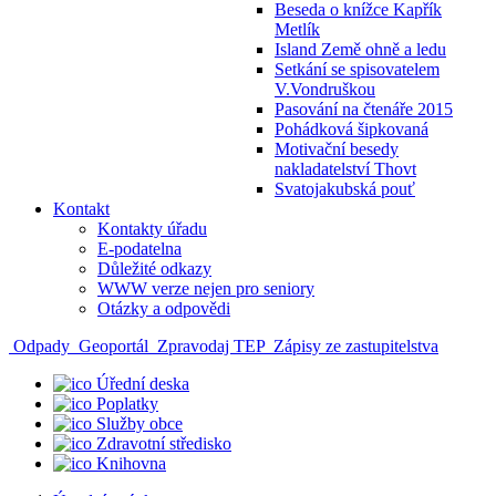
Beseda o knížce Kapřík
Metlík
Island Země ohně a ledu
Setkání se spisovatelem
V.Vondruškou
Pasování na čtenáře 2015
Pohádková šipkovaná
Motivační besedy
nakladatelství Thovt
Svatojakubská pouť
Kontakt
Kontakty úřadu
E-podatelna
Důležité odkazy
WWW verze nejen pro seniory
Otázky a odpovědi
Odpady
Geoportál
Zpravodaj TEP
Zápisy ze zastupitelstva
Úřední deska
Poplatky
Služby obce
Zdravotní středisko
Knihovna