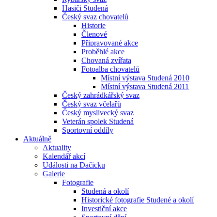
Hasiči Studená
Český svaz chovatelů
Historie
Členové
Připravované akce
Proběhlé akce
Chovaná zvířata
Fotoalba chovatelů
Místní výstava Studená 2010
Místní výstava Studená 2011
Český zahrádkářský svaz
Český svaz včelařů
Český myslivecký svaz
Veterán spolek Studená
Sportovní oddíly
Aktuálně
Aktuality
Kalendář akcí
Události na Dačicku
Galerie
Fotografie
Studená a okolí
Historické fotografie Studené a okolí
Investiční akce