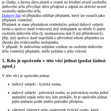
je částka, o kterou úhrn plateb a vratek na kreditní straně osobního
daňového účtu převyšuje úhrn předpisů a odpisů na debetní straně
osobního daňového účtu.
Daňový řád
od přeplatku odlišuje přeplatek, který lze označit jako
přeplatek vratitelný.
Přeplatek se stane přeplatkem vratitelným, pokud daňový subjekt
nemá u správce daně evidovaný jiný nedoplatek na témže či jiném
osobním daňovém účtu (tj. neuhrazenou daň či její příslušenství),
příp. jiný správce daně nepožádá o převedení tohoto přeplatku na
úhradu jím evidovaného nedoplatku.
V případě, že daňovému subjektu vznikne na osobním daňovém
účtu vratitelný přeplatek, může požádat o jeho vrácení.
5. Kdo je oprávněn v této věci jednat (podat žádost
apod.)
V této věci je oprávněn jednat:
daňový subjekt - fyzická osoba,
daňový subjekt - právnická osoba; za právnickou osobu jedná
statutární orgán nebo ten, kdo prokáže, že je oprávněn jednat
jejím jménem podle jiného právního předpisu,
zákonný zástupce nebo opatrovník fyzické osoby, která