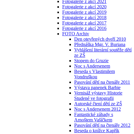
Fotogalerie z akcí 2021
Fotogalerie z akcí 2020
Fotogalerie z akcí 2019
Fotogalerie z akcí 2018
Fotogalerie z akcí 2017
Fotogalerie z akcí 2016
FOTO Archiv
Den otevřených dveří 2010
Přednáška Mgr. V. Buriana
Vyhlášení literární soutěže dětí
ze ZŠ
Stopem do Gruzie
Noc s Andersenem
Beseda s Vlastimilem
Vondruškou
Pasování dětí na čtenáře 2011
Výstava panenek Barbie
Vernisáž výstavy Historie
Studené ve fotografii
Autorské čtení dětí ze ZŠ
Noc s Andersenem 2012
Fantastické záhady s
Arnoštem Vašíčkem
Pasování dětí na čtenáře 2012
Beseda o knížce Kapřík