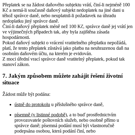
Přeplatek se na žádost daňového subjektu vrátí, činí-li nejméně 100
Kč a nemá-li současně daňový subjekt nedoplatek na jiné dani u
téhož správce daně, nebo neuplatnil-li požadavek na úhradu
nedoplatku jiný správce daně.
Činí-li daňový přeplatek méně než 100 Kč, správce daně jej vrátí jen
ve výjimečných případech tak, aby byla zajištěna zásada
hospodárnosti.
Pokud daňový subjekt o vrácení vratitelného přeplatku nepožádá,
platí, že tento přeplatek zůstává jako platba na neuhrazenou daň na
osobním daňovém účtu, na kterém je evidován.
Z moci úřední vrací správce daně vratitelný přeplatek, pokud tak
stanoví zákon.
7. Jakým způsobem můžete zahájit řešení životní
situace
Žádost může být podána:
ústně do protokolu
u příslušného správce daně,
písemně (v listinné podobě)
, a to buď prostřednictvím
provozovatele poštovních služeb, nebo osobně přímo u
správce daně; písemná podání musí být vlastnoručně
podepsána osobou, která podání činí, nebo