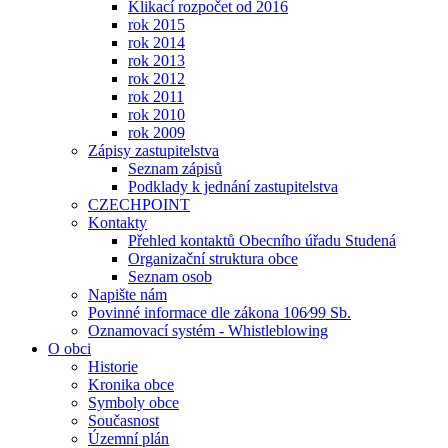
Klikací rozpočet od 2016
rok 2015
rok 2014
rok 2013
rok 2012
rok 2011
rok 2010
rok 2009
Zápisy zastupitelstva
Seznam zápisů
Podklady k jednání zastupitelstva
CZECHPOINT
Kontakty
Přehled kontaktů Obecního úřadu Studená
Organizační struktura obce
Seznam osob
Napište nám
Povinné informace dle zákona 106⁄99 Sb.
Oznamovací systém - Whistleblowing
O obci
Historie
Kronika obce
Symboly obce
Současnost
Územní plán