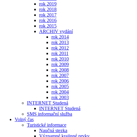
rok 2019
rok 2018
rok 2017
rok 2016
rok 2015
ARCHIV vydání
rok 2014
rok 2013
rok 2012
rok 2011
rok 2010
rok 2009
rok 2008
rok 2007
rok 2006
rok 2005
rok 2004
rok 2003
INTERNET Studená
INTERNET Studená
SMS informační služba
Volný čas
Turistické informace
Naučná stezka
Významné krajinné prvky