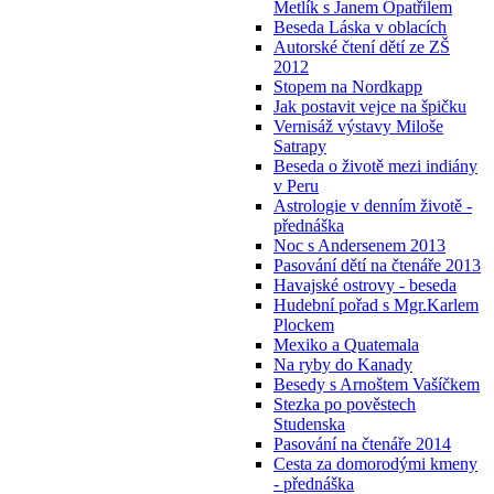
Metlík s Janem Opatřilem
Beseda Láska v oblacích
Autorské čtení dětí ze ZŠ
2012
Stopem na Nordkapp
Jak postavit vejce na špičku
Vernisáž výstavy Miloše
Satrapy
Beseda o životě mezi indiány
v Peru
Astrologie v denním životě -
přednáška
Noc s Andersenem 2013
Pasování dětí na čtenáře 2013
Havajské ostrovy - beseda
Hudební pořad s Mgr.Karlem
Plockem
Mexiko a Quatemala
Na ryby do Kanady
Besedy s Arnoštem Vašíčkem
Stezka po pověstech
Studenska
Pasování na čtenáře 2014
Cesta za domorodými kmeny
- přednáška