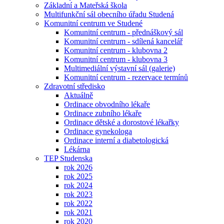
Základní a Mateřská škola
Multifunkční sál obecního úřadu Studená
Komunitní centrum ve Studené
Komunitní centrum - přednáškový sál
Komunitní centrum - sdílená kancelář
Komunitní centrum - klubovna 2
Komunitní centrum - klubovna 3
Multimediální výstavní sál (galerie)
Komunitní centrum - rezervace termínů
Zdravotní středisko
Aktuálně
Ordinace obvodního lékaře
Ordinace zubního lékaře
Ordinace dětské a dorostové lékařky
Ordinace gynekologa
Ordinace interní a diabetologická
Lékárna
TEP Studenska
rok 2026
rok 2025
rok 2024
rok 2023
rok 2022
rok 2021
rok 2020