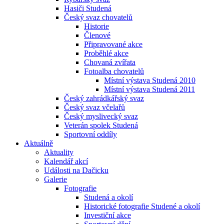
Hasiči Studená
Český svaz chovatelů
Historie
Členové
Připravované akce
Proběhlé akce
Chovaná zvířata
Fotoalba chovatelů
Místní výstava Studená 2010
Místní výstava Studená 2011
Český zahrádkářský svaz
Český svaz včelařů
Český myslivecký svaz
Veterán spolek Studená
Sportovní oddíly
Aktuálně
Aktuality
Kalendář akcí
Události na Dačicku
Galerie
Fotografie
Studená a okolí
Historické fotografie Studené a okolí
Investiční akce