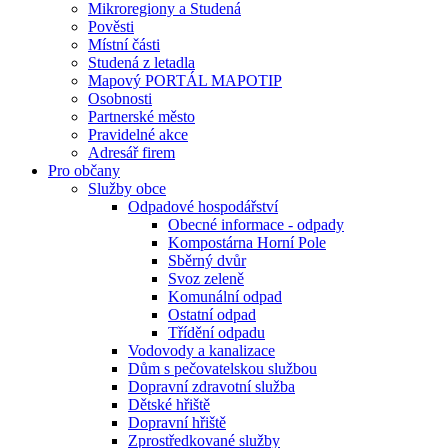
Mikroregiony a Studená
Pověsti
Místní části
Studená z letadla
Mapový PORTÁL MAPOTIP
Osobnosti
Partnerské město
Pravidelné akce
Adresář firem
Pro občany
Služby obce
Odpadové hospodářství
Obecné informace - odpady
Kompostárna Horní Pole
Sběrný dvůr
Svoz zeleně
Komunální odpad
Ostatní odpad
Třídění odpadu
Vodovody a kanalizace
Dům s pečovatelskou službou
Dopravní zdravotní služba
Dětské hřiště
Dopravní hřiště
Zprostředkované služby