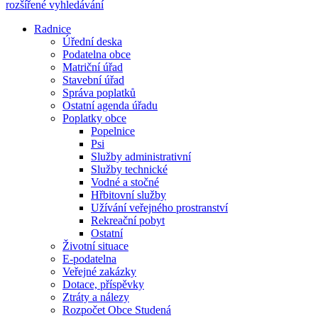
rozšířené vyhledávání
Radnice
Úřední deska
Podatelna obce
Matriční úřad
Stavební úřad
Správa poplatků
Ostatní agenda úřadu
Poplatky obce
Popelnice
Psi
Služby administrativní
Služby technické
Vodné a stočné
Hřbitovní služby
Užívání veřejného prostranství
Rekreační pobyt
Ostatní
Životní situace
E-podatelna
Veřejné zakázky
Dotace, příspěvky
Ztráty a nálezy
Rozpočet Obce Studená