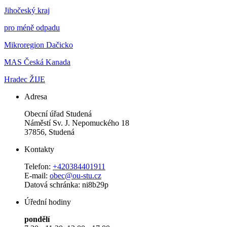
Jihočeský kraj
pro méně odpadu
Mikroregion Dačicko
MAS Česká Kanada
Hradec ŽIJE
Adresa
Obecní úřad Studená
Náměstí Sv. J. Nepomuckého 18
37856, Studená
Kontakty
Telefon:
+420384401911
E-mail:
obec@ou-stu.cz
Datová schránka: ni8b29p
Úřední hodiny
pondělí