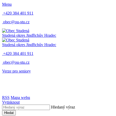
Menu
+420 384 401 911
obec@ou-stu.cz
Studená
okres Jindřichův Hradec
Studená
okres Jindřichův Hradec
+420 384 401 911
obec@ou-stu.cz
Verze pro seniory
RSS
Mapa webu
Vytisknout
Hledaný výraz
Hledat