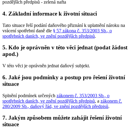
pozdějších předpisů - zelená nafta
4. Základní informace k životní situaci
Tato situace řeší podání daňového přiznání k uplatnění nároku na
vrácení spotřební daně dle
§ 57 zákona č. 353/2003 Sb., o
spotřebních daních, ve znění pozdějších předpisů
.
5. Kdo je oprávněn v této věci jednat (podat žádost
apod.)
V této věci je oprávněn jednat daňový subjekt.
6. Jaké jsou podmínky a postup pro řešení životní
situace
Splnění podmínek určených
zákonem č. 353/2003 Sb., o
spotřebních daních, ve znění pozdějších předpisů
, a
zákonem č.
280/2009 Sb., daňový řád, ve znění pozdějších předpisů
.
7. Jakým způsobem můžete zahájit řešení životní
situace