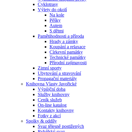
Cyklotrasy
Výlety do okolí
Na kole
Pěšky
Autem
S dětmi
Pamětihodnosti a příroda
Hrady a zámky
Koupání a relaxace
Církevní památky
Technické památky
Přírodní zajímavosti
Zimní sporty
Ubytování a stravování
Propagační materiály
Knihovna Vlasty Javořické
Výpůjční doba
Služby knihovny
Ceník služeb
On-line katalog
Kontakty knihovny
Fotky z akcí
Spolky & oddíly
Svaz tělesně postižených
Rybářský svaz