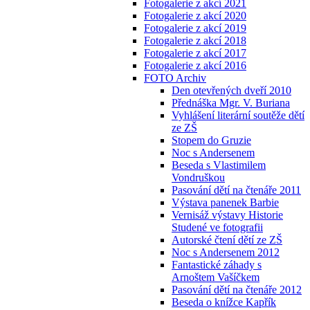
Fotogalerie z akcí 2021
Fotogalerie z akcí 2020
Fotogalerie z akcí 2019
Fotogalerie z akcí 2018
Fotogalerie z akcí 2017
Fotogalerie z akcí 2016
FOTO Archiv
Den otevřených dveří 2010
Přednáška Mgr. V. Buriana
Vyhlášení literární soutěže dětí
ze ZŠ
Stopem do Gruzie
Noc s Andersenem
Beseda s Vlastimilem
Vondruškou
Pasování dětí na čtenáře 2011
Výstava panenek Barbie
Vernisáž výstavy Historie
Studené ve fotografii
Autorské čtení dětí ze ZŠ
Noc s Andersenem 2012
Fantastické záhady s
Arnoštem Vašíčkem
Pasování dětí na čtenáře 2012
Beseda o knížce Kapřík