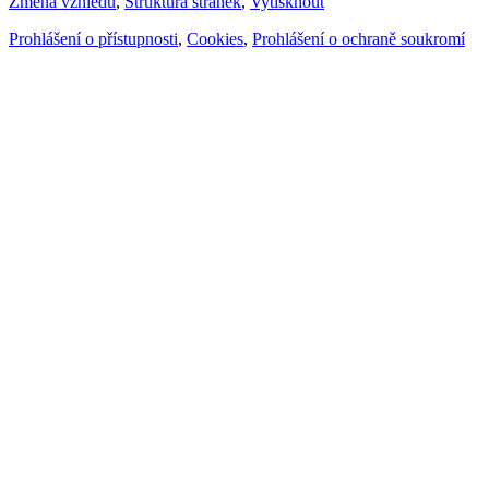
Změna vzhledu
,
Struktura stránek
,
Vytisknout
Prohlášení o přístupnosti
,
Cookies
,
Prohlášení o ochraně soukromí