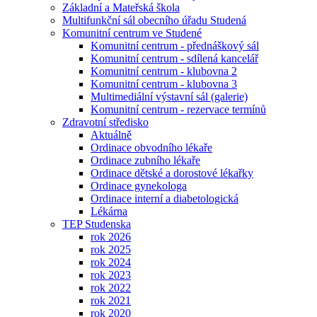
Základní a Mateřská škola
Multifunkční sál obecního úřadu Studená
Komunitní centrum ve Studené
Komunitní centrum - přednáškový sál
Komunitní centrum - sdílená kancelář
Komunitní centrum - klubovna 2
Komunitní centrum - klubovna 3
Multimediální výstavní sál (galerie)
Komunitní centrum - rezervace termínů
Zdravotní středisko
Aktuálně
Ordinace obvodního lékaře
Ordinace zubního lékaře
Ordinace dětské a dorostové lékařky
Ordinace gynekologa
Ordinace interní a diabetologická
Lékárna
TEP Studenska
rok 2026
rok 2025
rok 2024
rok 2023
rok 2022
rok 2021
rok 2020