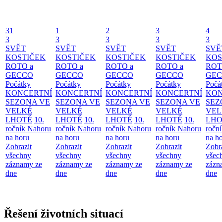
31
1
2
3
4
3
3
3
3
3
SVĚT
SVĚT
SVĚT
SVĚT
SVĚ
KOSTIČEK
KOSTIČEK
KOSTIČEK
KOSTIČEK
KOS
ROTO a
ROTO a
ROTO a
ROTO a
ROT
GECCO
GECCO
GECCO
GECCO
GE
Počátky
Počátky
Počátky
Počátky
Počá
KONCERTNÍ
KONCERTNÍ
KONCERTNÍ
KONCERTNÍ
KON
SEZONA VE
SEZONA VE
SEZONA VE
SEZONA VE
SEZ
VELKÉ
VELKÉ
VELKÉ
VELKÉ
VEL
LHOTĚ
10.
LHOTĚ
10.
LHOTĚ
10.
LHOTĚ
10.
LHO
ročník Nahoru
ročník Nahoru
ročník Nahoru
ročník Nahoru
ročn
na horu
na horu
na horu
na horu
na h
Zobrazit
Zobrazit
Zobrazit
Zobrazit
Zobr
všechny
všechny
všechny
všechny
všec
záznamy ze
záznamy ze
záznamy ze
záznamy ze
zázn
dne
dne
dne
dne
dne
Řešení životních situací