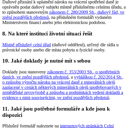
Daňové přiznání k uplatnění nároku na vrácení spotřební daně je
oprávněn podat daňový subjekt místně příslušnému celnímu úřadu, a
to způsobem stanoveným
zákonem č. 280/2009 Sb., daňový řád, ve
znění pozdějších předpisů
, na příslušném formuláři vydaném
Ministerstvem financí anebo jeho elektronickou podobou.
8. Na které instituci životní situaci řešit
Místně příslušný celní úřad
(daňové oddělení), určený dle sídla u
právnické osoby anebo dle místa pobytu u fyzické osoby.
10. Jaké doklady je nutné mít s sebou
Doklady jsou stanoveny
zákonem č. 353/2003 Sb., o spotřebních
daních, ve znění pozdějších předpisů
, a
vyhláškou č. 202/2014 Sb.,
o způsobu výpočtu nároku na vrácení daně z minerálních olejů
zaplacené v cenách některých minerálních olejů spotřebovaných v
zemědělské prvovýrobě a způsobu a podmínkách vedení dokladů a
evidence s nimi souvisejícími, ve znění pozdějších předpisů
.
11. Jaké jsou potřebné formuláře a kde jsou k
dispozici
Příslušný formulář naleznete na
internetových stránkách Celní