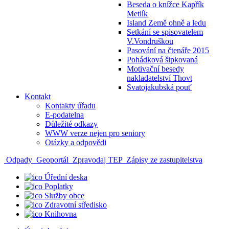
Beseda o knížce Kapřík
Metlík
Island Země ohně a ledu
Setkání se spisovatelem
V.Vondruškou
Pasování na čtenáře 2015
Pohádková šipkovaná
Motivační besedy
nakladatelství Thovt
Svatojakubská pouť
Kontakt
Kontakty úřadu
E-podatelna
Důležité odkazy
WWW verze nejen pro seniory
Otázky a odpovědi
Odpady
Geoportál
Zpravodaj TEP
Zápisy ze zastupitelstva
Úřední deska
Poplatky
Služby obce
Zdravotní středisko
Knihovna