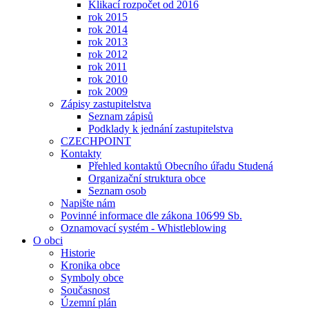
Klikací rozpočet od 2016
rok 2015
rok 2014
rok 2013
rok 2012
rok 2011
rok 2010
rok 2009
Zápisy zastupitelstva
Seznam zápisů
Podklady k jednání zastupitelstva
CZECHPOINT
Kontakty
Přehled kontaktů Obecního úřadu Studená
Organizační struktura obce
Seznam osob
Napište nám
Povinné informace dle zákona 106⁄99 Sb.
Oznamovací systém - Whistleblowing
O obci
Historie
Kronika obce
Symboly obce
Současnost
Územní plán