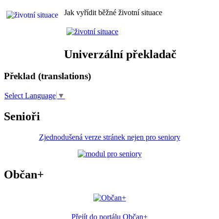
Jak vyřídit běžné životní situace
Univerzální překladač
Překlad (translations)
Select Language
▼
Senioři
Zjednodušená verze stránek nejen pro seniory
Občan+
Přejít do portálu Občan+