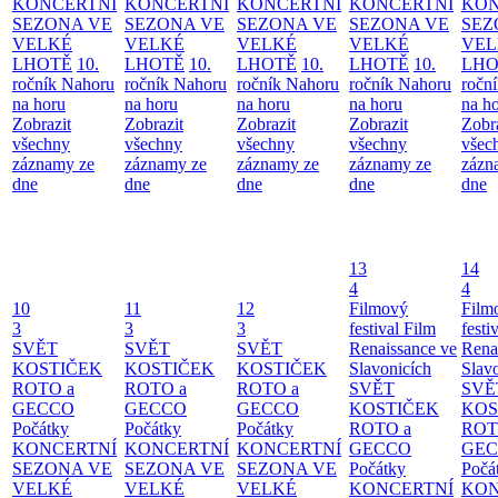
KONCERTNÍ
KONCERTNÍ
KONCERTNÍ
KONCERTNÍ
KON
SEZONA VE
SEZONA VE
SEZONA VE
SEZONA VE
SEZ
VELKÉ
VELKÉ
VELKÉ
VELKÉ
VEL
LHOTĚ
10.
LHOTĚ
10.
LHOTĚ
10.
LHOTĚ
10.
LHO
ročník Nahoru
ročník Nahoru
ročník Nahoru
ročník Nahoru
ročn
na horu
na horu
na horu
na horu
na h
Zobrazit
Zobrazit
Zobrazit
Zobrazit
Zobr
všechny
všechny
všechny
všechny
všec
záznamy ze
záznamy ze
záznamy ze
záznamy ze
zázn
dne
dne
dne
dne
dne
13
14
4
4
10
11
12
Filmový
Film
3
3
3
festival Film
festi
SVĚT
SVĚT
SVĚT
Renaissance ve
Rena
KOSTIČEK
KOSTIČEK
KOSTIČEK
Slavonicích
Slav
ROTO a
ROTO a
ROTO a
SVĚT
SVĚ
GECCO
GECCO
GECCO
KOSTIČEK
KOS
Počátky
Počátky
Počátky
ROTO a
ROT
KONCERTNÍ
KONCERTNÍ
KONCERTNÍ
GECCO
GE
SEZONA VE
SEZONA VE
SEZONA VE
Počátky
Počá
VELKÉ
VELKÉ
VELKÉ
KONCERTNÍ
KON