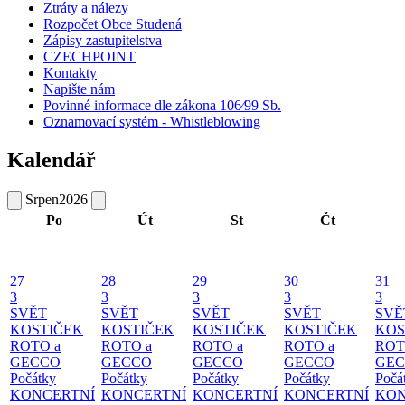
Ztráty a nálezy
Rozpočet Obce Studená
Zápisy zastupitelstva
CZECHPOINT
Kontakty
Napište nám
Povinné informace dle zákona 106⁄99 Sb.
Oznamovací systém - Whistleblowing
Kalendář
Srpen
2026
Po
Út
St
Čt
27
28
29
30
31
3
3
3
3
3
SVĚT
SVĚT
SVĚT
SVĚT
SVĚ
KOSTIČEK
KOSTIČEK
KOSTIČEK
KOSTIČEK
KOS
ROTO a
ROTO a
ROTO a
ROTO a
ROT
GECCO
GECCO
GECCO
GECCO
GE
Počátky
Počátky
Počátky
Počátky
Počá
KONCERTNÍ
KONCERTNÍ
KONCERTNÍ
KONCERTNÍ
KON