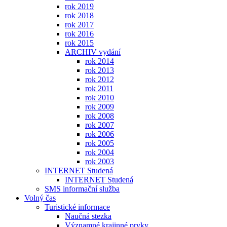
rok 2019
rok 2018
rok 2017
rok 2016
rok 2015
ARCHIV vydání
rok 2014
rok 2013
rok 2012
rok 2011
rok 2010
rok 2009
rok 2008
rok 2007
rok 2006
rok 2005
rok 2004
rok 2003
INTERNET Studená
INTERNET Studená
SMS informační služba
Volný čas
Turistické informace
Naučná stezka
Významné krajinné prvky