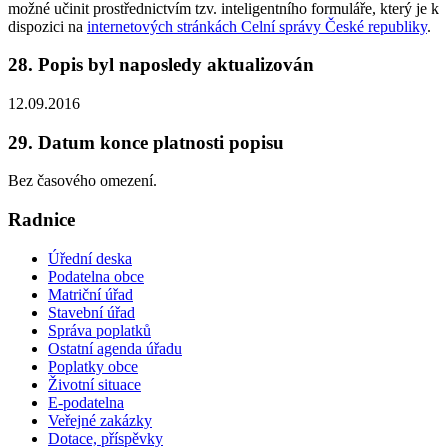
možné učinit prostřednictvím tzv. inteligentního formuláře, který je k
dispozici na
internetových stránkách Celní správy České republiky
.
28. Popis byl naposledy aktualizován
12.09.2016
29. Datum konce platnosti popisu
Bez časového omezení.
Radnice
Úřední deska
Podatelna obce
Matriční úřad
Stavební úřad
Správa poplatků
Ostatní agenda úřadu
Poplatky obce
Životní situace
E-podatelna
Veřejné zakázky
Dotace, příspěvky