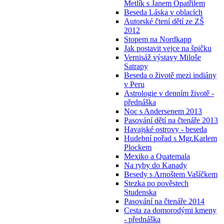
Metlík s Janem Opatřilem
Beseda Láska v oblacích
Autorské čtení dětí ze ZŠ
2012
Stopem na Nordkapp
Jak postavit vejce na špičku
Vernisáž výstavy Miloše
Satrapy
Beseda o životě mezi indiány
v Peru
Astrologie v denním životě -
přednáška
Noc s Andersenem 2013
Pasování dětí na čtenáře 2013
Havajské ostrovy - beseda
Hudební pořad s Mgr.Karlem
Plockem
Mexiko a Quatemala
Na ryby do Kanady
Besedy s Arnoštem Vašíčkem
Stezka po pověstech
Studenska
Pasování na čtenáře 2014
Cesta za domorodými kmeny
- přednáška